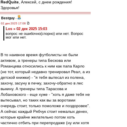
RedQuite
, Алексей, с днем рождения!
Здоровья!
Bestguy
-
02 дек 2025 17:08
Los » 02 дек 2025 15:03
вопрос не ошибочно(спорно) или нет. Вопрос
мог или нет.
В то наивное время футболисты не были
активом, а тренеры типа Бескова или
Романцева относились к ним как папа Карло
(не тот, который недавно тренировал Реал, а из
детской книжки) - "я тебя вытесал из полена,
захочу, засуну в печку, захочу-обратно в лес
выкину. А тренеры типа Тарасова и
Лобановского - еще хуже - "хоть я даже тебя не
вытесывал, но таких как вы за воротами
очередь стоит, только помоложе и поздоровее".
А сейчас каждый Рябчук стоит немалых денех,
которые крайне желательно потом хоть
частично отбить при перепродаже (ну или хотя