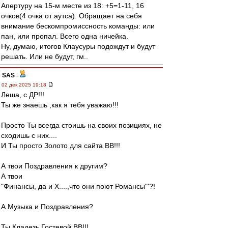
Апертуру на 15-м месте из 18: +5=1-11, 16
очков(4 очка от аутса). Обращает на себя
внимание бескомпромиссность команды: или
пан, или пропал. Всего одна ничейка.
Ну, думаю, итогов Клаусуры подождут и будут
решать. Или не будут, гм..
SAS
-
02 дек 2025 19:18
Леша, с ДР!!!
Ты же знаешь ,как я тебя уважаю!!!
Просто Ты всегда стоишь на своих позициях, не
сходишь с них....
И Ты просто Золото для сайта ВВ!!!
А твои Поздравления к другим?
А твои
"Финансы, да и Х....,что они поют Романсы"'?!
А Музыка и Поздравления?
Ты Кладезь Гостевой ВВ!!!