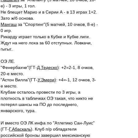
е) - 3 игры, 1 гол.
Не блещет Марио и в Серии А - в 13 играх 1+2.
Зато ж/б основа.
Мангаш
за "Спортинг"(5 матчей, 10 очков, 8-е) -
0 игр.
Рикарду играет только в Кубке и Кубке лиги.
Ждут на него лоха за 60 отступных. Ловкачи,
гыгыг..
ОЭ ЛЕ.
"Фенербахче"(ГТ-
Д.Тедеско
): +2=2-1, 8 очков,
20-е место.
"Астон Вилла"(ГТ-
У.Эмери
): +4=-1, 12 очков, 3-
е место.
Клубам осталось провести по 3 игры, а
плотность в табличках ОЭ такая, что никто не
потерял шансы на ПО до последнего,
январского, тура.
И вместо ОЭ ЛК инфа по "Атлетико Сан-Луис"
(ГТ-
Г.Абаскаль
). Клуб п/р обладателя
российской бронзы завершил мексиканскую