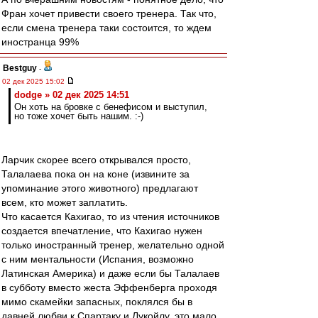
Фран хочет привести своего тренера. Так что,
если смена тренера таки состоится, то ждем
иностранца 99%
Bestguy
-
02 дек 2025 15:02
dodge » 02 дек 2025 14:51
Он хоть на бровке с бенефисом и выступил,
но тоже хочет быть нашим. :-)
Ларчик скорее всего открывался просто,
Талалаева пока он на коне (извините за
упоминание этого животного) предлагают
всем, кто может заплатить.
Что касается Кахигао, то из чтения источников
создается впечатление, что Кахигао нужен
только иностранный тренер, желательно одной
с ним ментальности (Испания, возможно
Латинская Америка) и даже если бы Талалаев
в субботу вместо жеста Эффенберга проходя
мимо скамейки запасных, поклялся бы в
давней любви к Спартаку и Лукойлу, это мало