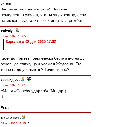
уходят.
Заплатил зарплату игроку? Вообще
немедленно уволен, что ты за директор, если
не можешь заставить всех играть за ромбик
naivniy
-
02 дек 2025 18:05
Карелин » 02 дек 2025 17:02
Кахигао привез практически бесплатно нашу
основную связку цз и уломал Жедсона. Его
точно надо увольнять? Точно точно?
Леонидыч
-
02 дек 2025 18:01
«Меня «Coach» ударил!» (Моцарт)
;)
Было…
NewGamer
-
02 дек 2025 17:15