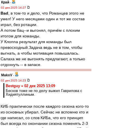
Край
-
02 дек 2025 14:27
Bad
, в том-то и дело, что Романцев этого не
умел! У него месяцами один и тот же состав
играл, без ротации.
А потом бац--и выгонял, причём с плохим
итогом для команды.
У Клоппа результат для команды был
превосходный.Задача ведь не в том, чтобы
выгнать, а чтобы мотивация повышалась.
Салаха же не выгонять предлагают, а только
отдохнуть -- в запасе.
MakxV
-
02 дек 2025 14:23
Bestguy » 02 дек 2025 13:09
Бесков тоже не по делу выжил Гаврилова с
Хидиятуллиным.
КИБ практически после каждого сезона кого-то
из основных убирал. Сейчас не вспомню кто и
где написал, со слов КИБа, что его принцип
был всегда по окончании сезона поменять 2-3