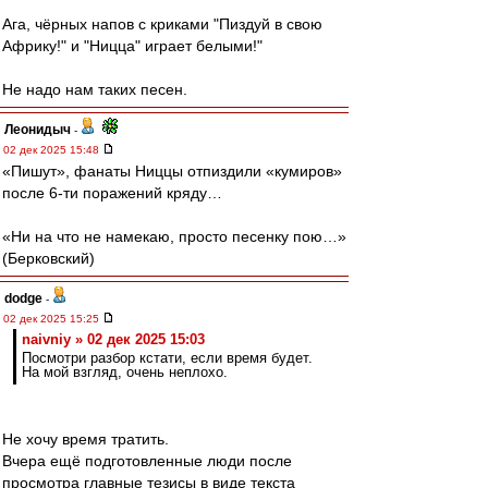
Ага, чёрных напов с криками "Пиздуй в свою
Африку!" и "Ницца" играет белыми!"
Не надо нам таких песен.
Леонидыч
-
02 дек 2025 15:48
«Пишут», фанаты Ниццы отпиздили «кумиров»
после 6-ти поражений кряду…
«Ни на что не намекаю, просто песенку пою…»
(Берковский)
dodge
-
02 дек 2025 15:25
naivniy » 02 дек 2025 15:03
Посмотри разбор кстати, если время будет.
На мой взгляд, очень неплохо.
Не хочу время тратить.
Вчера ещё подготовленные люди после
просмотра главные тезисы в виде текста