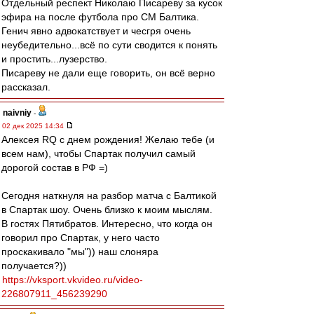
Отдельный респект Николаю Писареву за кусок
эфира на после футбола про СМ Балтика.
Генич явно адвокатствует и чесгря очень
неубедительно...всё по сути сводится к понять
и простить...лузерство.
Писареву не дали еще говорить, он всё верно
рассказал.
naivniy
-
02 дек 2025 14:34
Алексея RQ с днем рождения! Желаю тебе (и
всем нам), чтобы Спартак получил самый
дорогой состав в РФ =)
Сегодня наткнуля на разбор матча с Балтикой
в Спартак шоу. Очень близко к моим мыслям.
В гостях Пятибратов. Интересно, что когда он
говорил про Спартак, у него часто
проскакивало "мы")) наш слоняра
получается?))
https://vksport.vkvideo.ru/video-
226807911_456239290