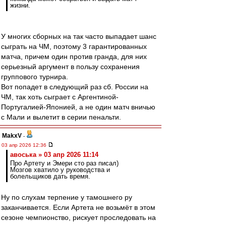
жизни.
У многих сборных на так часто выпадает шанс
сыграть на ЧМ, поэтому 3 гарантированных
матча, причем один против гранда, для них
серьезный аргумент в пользу сохранения
группового турнира.
Вот попадет в следующий раз сб. России на
ЧМ, так хоть сыграет с Аргентиной-
Португалией-Японией, а не один матч вничью
с Мали и вылетит в серии пенальти.
MakxV
-
03 апр 2026 12:36
авоська » 03 апр 2026 11:14
Про Артету и Эмери сто раз писал)
Мозгов хватило у руководства и
болельщиков дать время.
Ну по слухам терпение у тамошнего ру
заканчивается. Если Артета не возьмёт в этом
сезоне чемпионство, рискует проследовать на