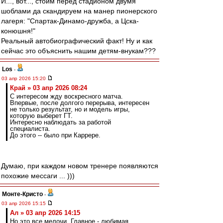
И..., вот..., стоим перед стадионом двумя
шоблами да скандируем на манер пионерского
лагеря: "Спартак-Динамо-дружба, а Цска-
конюшня!"
Реальный автобиографический факт! Ну и как
сейчас это объяснить нашим детям-внукам???
Los
-
03 апр 2026 15:20
Край » 03 апр 2026 08:24
С интересом жду воскресного матча.
Впервые, после долгого перерыва, интересен
не только результат, но и модель игры,
которую выберет ГТ.
Интересно наблюдать за работой
специалиста.
До этого -- было при Каррере.
Думаю, при каждом новом тренере появляются
похожие мессаги ... )))
Монте-Кристо
-
03 апр 2026 15:15
Ал » 03 апр 2026 14:15
Но это все мелочи. Главное - любимая