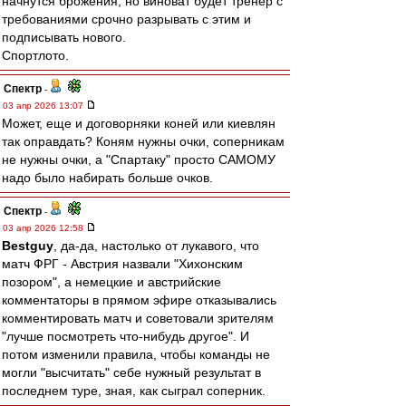
начнутся брожения, но виноват будет тренер с
требованиями срочно разрывать с этим и
подписывать нового.
Спортлото.
Спектр
-
03 апр 2026 13:07
Может, еще и договорняки коней или киевлян
так оправдать? Коням нужны очки, соперникам
не нужны очки, а "Спартаку" просто САМОМУ
надо было набирать больше очков.
Спектр
-
03 апр 2026 12:58
Bestguy
, да-да, настолько от лукавого, что
матч ФРГ - Австрия назвали "Хихонским
позором", а немецкие и австрийские
комментаторы в прямом эфире отказывались
комментировать матч и советовали зрителям
"лучше посмотреть что-нибудь другое". И
потом изменили правила, чтобы команды не
могли "высчитать" себе нужный результат в
последнем туре, зная, как сыграл соперник.