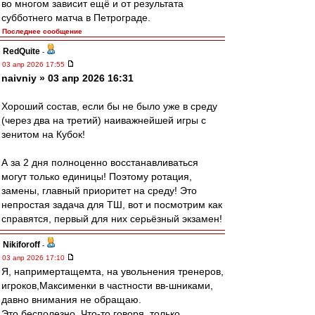
во многом зависит ещё и от результата
субботнего матча в Петрограде.
Последнее сообщение
RedQuite
-
03 апр 2026 17:55
naivniy » 03 апр 2026 16:31
Хороший состав, если бы не было уже в среду
(через два на третий) наиважнейшей игры с
зенитом на Кубок!
А за 2 дня полноценно восстанавливаться
могут только единицы! Поэтому ротация,
замены, главный приоритет на среду! Это
непростая задача для ТШ, вот и посмотрим как
справятся, первый для них серьёзный экзамен!
Nikiforoff
-
03 апр 2026 17:10
Я, напримертащемта, на увольнения тренеров,
игроков,Максименки в частности вв-шниками,
давно внимания не обращаю.
Это бесполезно. Что-то говоря, только