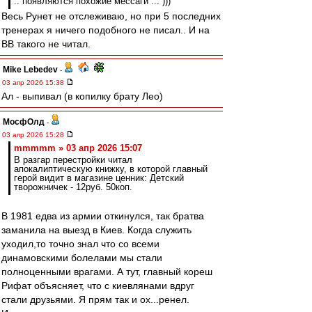
.. появляются похожие мессаги ... )))
Весь Рунет не отслеживаю, но при 5 последних
тренерах я ничего подобного не писал.. И на
ВВ такого не читал.
Mike Lebedev
-
03 апр 2026 15:38
Ал - выпивал (в копилку брату Лео)
МосфОлд
-
03 апр 2026 15:28
mmmmm » 03 апр 2026 15:07
В разгар перестройки читал
апокалиптическую книжку, в которой главный
герой видит в магазине ценник: Детский
творожничек - 12руб. 50коп.
В 1981 едва из армии откинулся, так братва
заманила на выезд в Киев. Когда служить
уходил,то точно знал что со всеми
динамовскими болелами мы стали
полноценными врагами. А тут, главный кореш
Рифат объясняет, что с киевлянами вдруг
стали друзьями. Я прям так и ох...ренел.