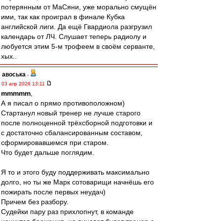
потерянным от МаСяни, уже морально смущён
ими, так как проиграл в финале Кубка
английской лиги. Да ещё Гвардиола разгрузил
календарь от ЛЧ. Слушает теперь радиолу и
любуется этим 5-м трофеем в своём серванте,
хых..
авоська
-
03 апр 2026 13:11
mmmmm
,
А я писал о прямо противоположном)
Стартанул новый тренер не лучше старого
после полноценной трёхсборной подготовки и
с достаточно сбалансированным составом,
сформировавшемся при старом.
Что будет дальше поглядим.
Я то и этого буду поддерживать максимально
долго, но ты же Марк сотоварищи начнёшь его
пожирать после первых неудач)
Причем без разбору.
Судейки пару раз прихлопнут, в команде