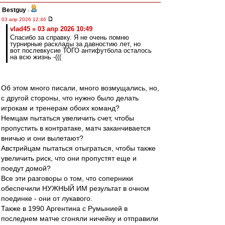
Bestguy
-
03 апр 2026 12:46
vlad45 » 03 апр 2026 10:49
Спасибо за справку. Я не очень помню
турнирные расклады за давностию лет, но
вот послевкусие ТОГО антифутбола осталось
на всю жизнь -(((
Об этом много писали, много возмущались, но,
с другой стороны, что нужно было делать
игрокам и тренерам обоих команд?
Немцам пытаться увеличить счет, чтобы
пропустить в контратаке, матч заканчивается
вничью и они вылетают?
Австрийцам пытаться отыграться, чтобы также
увеличить риск, что они пропустят еще и
поедут домой?
Все эти разговоры о том, что соперники
обеспечили НУЖНЫЙ ИМ результат в очном
поединке - они от лукавого.
Также в 1990 Аргентина с Румынией в
последнем матче сгоняли ничейку и отправили