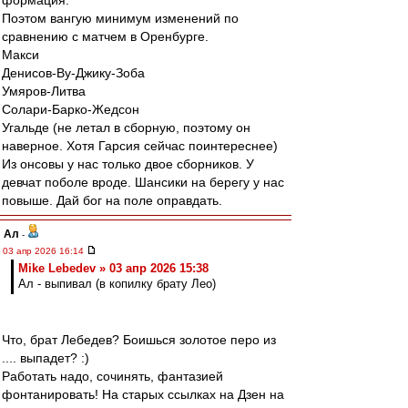
формация.
Поэтом вангую минимум изменений по
сравнению с матчем в Оренбурге.
Макси
Денисов-Ву-Джику-Зоба
Умяров-Литва
Солари-Барко-Жедсон
Угальде (не летал в сборную, поэтому он
наверное. Хотя Гарсия сейчас поинтереснее)
Из онсовы у нас только двое сборников. У
девчат поболе вроде. Шансики на берегу у нас
повыше. Дай бог на поле оправдать.
Ал
-
03 апр 2026 16:14
Mike Lebedev » 03 апр 2026 15:38
Ал - выпивал (в копилку брату Лео)
Что, брат Лебедев? Боишься золотое перо из
.... выпадет? :)
Работать надо, сочинять, фантазией
фонтанировать! На старых ссылках на Дзен на