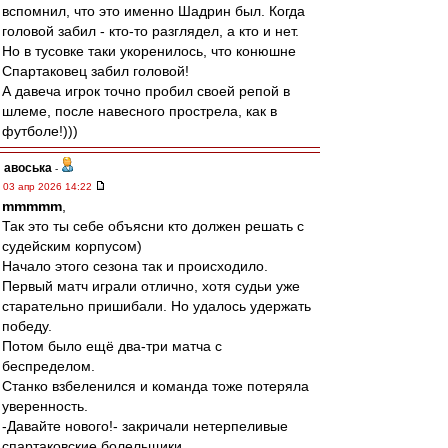
вспомнил, что это именно Шадрин был. Когда
головой забил - кто-то разглядел, а кто и нет.
Но в тусовке таки укоренилось, что конюшне
Спартаковец забил головой!
А давеча игрок точно пробил своей репой в
шлеме, после навесного прострела, как в
футболе!)))
авоська
-
03 апр 2026 14:22
mmmmm
,
Так это ты себе объясни кто должен решать с
судейским корпусом)
Начало этого сезона так и происходило.
Первый матч играли отлично, хотя судьи уже
старательно пришибали. Но удалось удержать
победу.
Потом было ещё два-три матча с
беспределом.
Станко взбеленился и команда тоже потеряла
уверенность.
-Давайте нового!- закричали нетерпеливые
спартаковские болельщики.