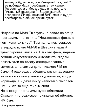
команда будет всегда побеждать! Каждая! О
ее победах будут сообщать в тех самых
Госуслугах, а в Москве еще и на портале
"Активный гражданин". Видео матчей,
созданное ИИ при помощи ВАР, можно будет
посмотреть в любое время суток.
Недавно по Матч-Тв случайно попал на эфир
программы что-то типа "Неизвестные факты о
чемпионатах мира". Там на полном серьезе
утверждали, что ЧМ-58 в Швеции (первый
транслировавшийся на ТВ) - это фейк, первые
веяния искусственного интеллекта. Людям
показывали по телеку сгенерированные
сюжеты, а на самом деле никакого ЧМ не
было. И еще ведь с убедительными доводами
не помню какого ученого-журналиста, вроде
норвежца. Он даже книгу написал о "липовом
ЧМ". и кто-то еще фильм снял.
Но в конце программы жутко обломали.
Сказали, что режиссер признался об обмане.
ЧМ был.
Все ради денег.