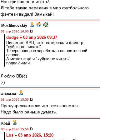
Нон-фикшн не въехать!
Я тебе такую передачу в мир футбольного
фэнтези выдал! Замыкай!
Mosfilmovskiy
-
03 апр 2026 16:06
dodge » 03 апр 2026 09:37
Писал же ВРП, что тестировали фильтр
"хуйню не писать".
Теперь наверно заработало на постоянной
основе.
А может ещё и "хуйню не читать"
подключили.
Люблю ВВ(с)
:-)
авоська
-
03 апр 2026 15:59
Предупреждали же что всех коснется.
Надо было раньше думать.
Край
-
03 апр 2026 15:58
Los » 03 апр 2026, 15:20