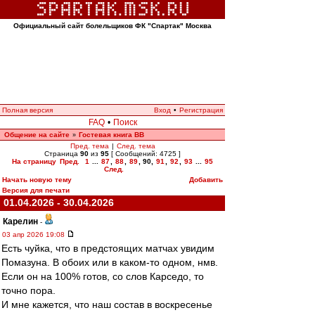
Официальный сайт болельщиков ФК "Спартак" Москва
Полная версия
Вход
•
Регистрация
FAQ
•
Поиск
Общение на сайте
Гостевая книга ВВ
»
Пред. тема
|
След. тема
Страница
90
из
95
[ Сообщений: 4725 ]
На страницу
Пред.
1
...
87
,
88
,
89
,
90
,
91
,
92
,
93
...
95
След.
Начать новую тему
Добавить
Версия для печати
01.04.2026 - 30.04.2026
Карелин
-
03 апр 2026 19:08
Есть чуйка, что в предстоящих матчах увидим
Помазуна. В обоих или в каком-то одном, нмв.
Если он на 100% готов, со слов Карседо, то
точно пора.
И мне кажется, что наш состав в воскресенье