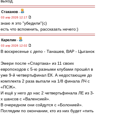
выход.
Cтаканов
-
03 апр 2026 12:17
знаю я это "убедили"(с)
есть что вспомнить, рассказать нечего:)
Карелин
-
03 апр 2026 12:02
В воскресенье с депо - Танашев, ВАР - Цыганок
Эмери после «Спартака» из 11 своих
европоходов с 5-ю разными клубами прошёл в
уже 9-й четвертьфинал ЕК. А недостающие до
комплекта 2 раза выпали на 1/8 финала ЛЧ с
«ПСЖ».
И ещё у него до нас 2 четвертьфинала ЛЕ из 3-
х шансов с «Валенсией».
В очередном они сойдутся с «Болонией».
Поглядим по окончании, кто из них будет «пить
из экономии»(с, ВСВ)
mmmmm
-