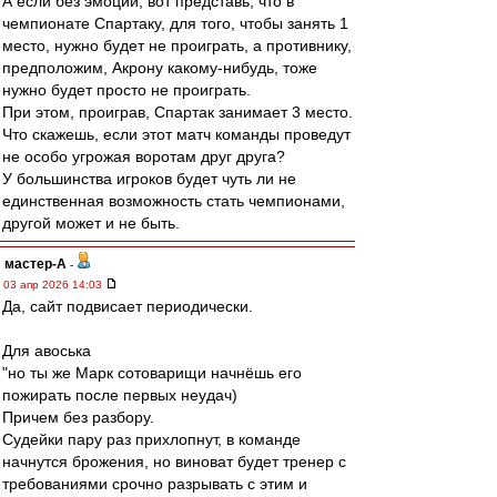
А если без эмоций, вот представь, что в
чемпионате Спартаку, для того, чтобы занять 1
место, нужно будет не проиграть, а противнику,
предположим, Акрону какому-нибудь, тоже
нужно будет просто не проиграть.
При этом, проиграв, Спартак занимает 3 место.
Что скажешь, если этот матч команды проведут
не особо угрожая воротам друг друга?
У большинства игроков будет чуть ли не
единственная возможность стать чемпионами,
другой может и не быть.
мастер-А
-
03 апр 2026 14:03
Да, сайт подвисает периодически.
Для авоська
"но ты же Марк сотоварищи начнёшь его
пожирать после первых неудач)
Причем без разбору.
Судейки пару раз прихлопнут, в команде
начнутся брожения, но виноват будет тренер с
требованиями срочно разрывать с этим и