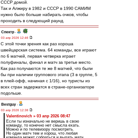
СССР домой.
Так и Алжиру в 1982 и СССР в 1990 САМИМ
нужно было больше набирать очков, чтобы
проходить в следующий раунд.
Спектр
-
03 апр 2026 12:46
С этой точки зрения как раз хороша
швейцарская система. 64 команды, все играют
по 6 матчей, первая четверка играет
полуфиналы, финал и матч за третье место.
Как раз получаются те же 8 матчей, что были
бы при наличии группового этапа (3 в группе, 5
в плей-офф, начиная с 1/16), но туристы из
всех стран задержатся в стране-организаторе
подольше.
Bestguy
-
03 апр 2026 12:38
Valentinovich » 03 апр 2026 08:47
Если ты изначально не веришь в свою
команду, то конечно нет смысла ехать.
Можно и по телевизору посмотреть.
Но один матч тем и хорош, что любая
команда может собраться и выдать матч