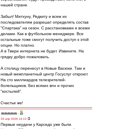
нашей стране.
Забыл! Митхуну, Редкиту и всем их
последователям разрешат определять состав
"Спартака" на сезон. С расстановками и всеми
делами. Как в футбольном менеджере. Все
остальные тоже смогут получить доступ к этой
опции. Но платно.
А в Твери интернета не будет. Извините. На
грядку добро пожаловать.
А столицу перенесут в Новые Васюки. Там и
новый межпланетный центр Госуслуг откроют.
На сто миллиардов телезрителей-
болельщиков. Без всяких впн и прочих
"костылей".
Счастье же!
mmmmm
-
03 апр 2026 14:13
Первые неудачи у Карседо уже были.