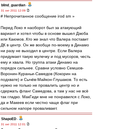
blind_guardian
-
31 окт 2011 12:09
# Непрочитанное сообщение irod sm »
Перед Локо я наоборот был за атакующий
вариант и хотел чтобы в основе вышел Дзюба
или Каюмов..Кто же знал что Валера поставит
ДК в центр. Он же вообще по-моему в Динамо
ни разу не выходил в центре. Если Валера
придумает такую мулечку и под мусоров, честь
ему и хвала. Но группа атаки Динамо на
порядок сильнее. Сравни условно Семшов-
Воронин-Кураньи-Самедов (Кокорин на
подхвате) и Сычёв-Майкон-Глушаков. То есть
нужно не только не провалить центр но и
сдержать фланг Самедова, а там у нас не всё
так гладко. МакГиди мне не понравился с Локо,
да и Макеев если честно чаще флаг при
сильном напоре проваливает.
ShapoED
-
31 окт 2011 12:01