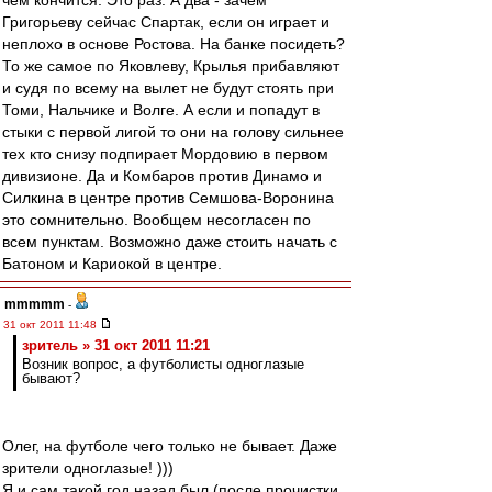
чем кончится. Это раз. А два - зачем
Григорьеву сейчас Спартак, если он играет и
неплохо в основе Ростова. На банке посидеть?
То же самое по Яковлеву, Крылья прибавляют
и судя по всему на вылет не будут стоять при
Томи, Нальчике и Волге. А если и попадут в
стыки с первой лигой то они на голову сильнее
тех кто снизу подпирает Мордовию в первом
дивизионе. Да и Комбаров против Динамо и
Силкина в центре против Семшова-Воронина
это сомнительно. Вообщем несогласен по
всем пунктам. Возможно даже стоить начать с
Батоном и Кариокой в центре.
mmmmm
-
31 окт 2011 11:48
зpитель » 31 окт 2011 11:21
Возник вопрос, а футболисты одноглазые
бывают?
Олег, на футболе чего только не бывает. Даже
зрители одноглазые! )))
Я и сам такой год назад был (после прочистки