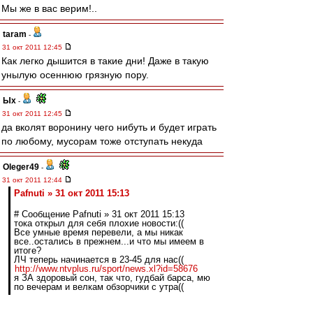
Мы же в вас верим!..
taram
-
31 окт 2011 12:45
Как легко дышится в такие дни! Даже в такую
унылую осеннюю грязную пору.
Ых
-
31 окт 2011 12:45
да вколят воронину чего нибуть и будет играть
по любому, мусорам тоже отступать некуда
Oleger49
-
31 окт 2011 12:44
Pafnuti » 31 окт 2011 15:13
# Сообщение Pafnuti » 31 окт 2011 15:13
тока открыл для себя плохие новости:((
Все умные время перевели, а мы никак
все..остались в прежнем...и что мы имеем в
итоге?
ЛЧ теперь начинается в 23-45 для нас((
http://www.ntvplus.ru/sport/news.xl?id=58676
я ЗА здоровый сон, так что, гудбай барса, мю
по вечерам и велкам обзорчики с утра((