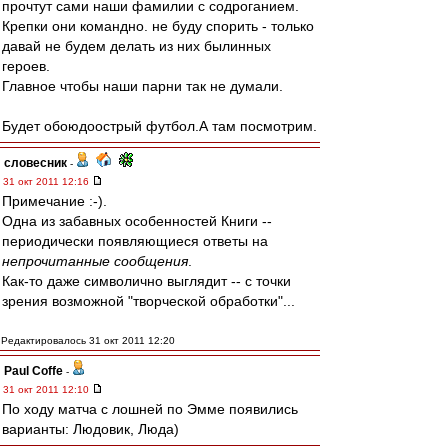
прочтут сами наши фамилии с содроганием.
Крепки они командно. не буду спорить - только
давай не будем делать из них былинных
героев.
Главное чтобы наши парни так не думали.
Будет обоюдоострый футбол.А там посмотрим.
словесник
-
31 окт 2011 12:16
Примечание :-).
Одна из забавных особенностей Книги --
периодически появляющиеся ответы на
непрочитанные сообщения
.
Как-то даже символично выглядит -- с точки
зрения возможной "творческой обработки"...
Редактировалось 31 окт 2011 12:20
Paul Coffe
-
31 окт 2011 12:10
По ходу матча с лошней по Эмме появились
варианты: Людовик, Люда)