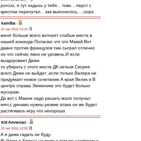
porcus, я тут надысь у тебя... тово... перст с
крестом перепутал... как выяснилось... :oops:
kamilba
-
31 окт 2011 12:21
меня больше всего волнует слабые места в
нашей команде.Полагаю что это Макей.Вот
давно против французов там сыграл отлично
но что сейчас явно не уровень.И если
выздоровеет Деми
то убирать с этого места ДК нельзя.Скорее
всего Деми не выйдет ,если только Валера не
придумает новое сочетание.А края Велик и В
центре справа Эмменике это будет больно
мусорам.
Да вот с Маком надо решать мало получал
мяч,с динамо нужны резкие атаки он же будет
растягивать игру что нехорошо
Kid Amnesiac
-
31 окт 2011 12:20
А я даже гадать не буду.
Выйдем в Химках на поле с тем же настроем и