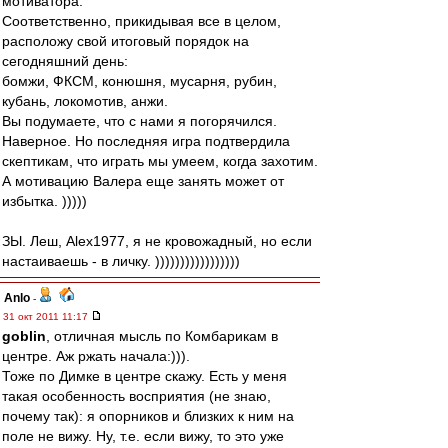
мотиватора.
Соответственно, прикидывая все в целом,
расположу свой итоговый порядок на
сегодняшний день:
бомжи, ФКСМ, конюшня, мусарня, рубин,
кубань, локомотив, анжи.
Вы подумаете, что с нами я погорячился.
Наверное. Но последняя игра подтвердила
скептикам, что играть мы умеем, когда захотим.
А мотивацию Валера еще занять может от
избытка. )))))
ЗЫ. Леш, Alex1977, я не кровожадный, но если
настаиваешь - в личку. )))))))))))))))))
Anlo
-
31 окт 2011 11:17
goblin
, отличная мысль по Комбарикам в
центре. Аж ржать начала:))).
Тоже по Димке в центре скажу. Есть у меня
такая особенность восприятия (не знаю,
почему так): я опорников и близких к ним на
поле не вижу. Ну, т.е. если вижу, то это уже