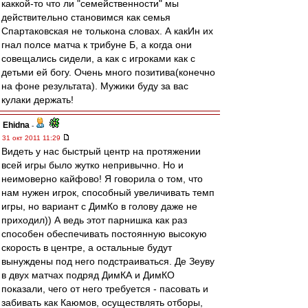
каккой-то что ли "семейственности" мы
действительно становимся как семья
Спартаковская не толькона словах. А какИн их
гнал полсе матча к трибуне Б, а когда они
совещались сидели, а как с игроками как с
детьми ей богу. Очень много позитива(конечно
на фоне результата). Мужики буду за вас
кулаки держать!
Ehidna
-
31 окт 2011 11:29
Видеть у нас быстрый центр на протяжении
всей игры было жутко непривычно. Но и
неимоверно кайфово! Я говорила о том, что
нам нужен игрок, способный увеличивать темп
игры, но вариант с ДимКо в голову даже не
приходил)) А ведь этот парнишка как раз
способен обеспечивать постоянную высокую
скорость в центре, а остальные будут
вынуждены под него подстраиваться. Де Зеуву
в двух матчах подряд ДимКА и ДимКО
показали, чего от него требуется - пасовать и
забивать как Каюмов, осуществлять отборы,