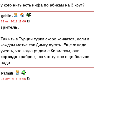
у кого нить есть инфа по абикам на 3 круг?
goblin
-
31 окт 2011 11:06
зpитель
,
Так ить в Турции турки скоро кончатся, если в
каждом матче так Димку пугать. Еще ж надо
учесть, что когда рядом с Кириллом, они
гораздо
храбрее, так что турков еще больше
надо
Pafnuti
-
31 окт 2011 11:06
СЗОТ! Хорошие новости:
Сегодня, несмотря на предоставленный
тренерским штабом «Спартака» всей команде
выходной, голландский полузащитник приедет
в Тарасовку на лечебные процедуры в связи с
травмой бедра. В среду Деми де Зеуву будет
сделано контрольное УЗИ, после чего в
зависимости от результатов он или сможет
тренироваться в общей группе, или по