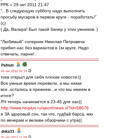
РРК » 29 окт 2011 21:47
"...В следующую субботу надо выполнить
просьбу мусаров в первом круге - поработать!"
(с)
( Да, Валера! Был такой банер у этих умников. )
"Любимый" соперник Николая Петровича
прибил нас без вариантов в 1м круге. Надо
отвечать, парни!..
Pafnuti
-
31 окт 2011 11:13
тока открыл для себя плохие новости:((
Все умные время перевели, а мы никак
все..остались в прежнем...и что мы имеем в
итоге?
ЛЧ теперь начинается в 23-45 для нас((
http://www.ntvplus.ru/sport/news.xl?id=58676
я ЗА здоровый сон, так что, гудбай барса, мю
по вечерам и велкам обзорчики с утра((
dnka33
-
31 окт 2011 11:09