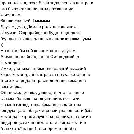
предполагал, лохи были задавлены в центре и
это было единственным сложным их
качеством.
Зашли свиньей. Гыыыыы.
Другое дело, Дима в роли наконечника
задумки. Сюрпрайз, что будет еще долго
будоражить воспаленные аналитические умы.
))
Но хотел бы сейчас немного о другом.
А именно о яйцах, но не Смородской, а
командных.
Имхо, учитывая примерно равный высокий
класс команд, это как раз та штука, которая в
итоге и определит расположение команд в
восьмерке.
Это несколько воздушное, то что не видно
глазом, больше на ощущениях все-таки.
На мой взгляд, яйца команды состоят из
следующего: общей игровой уверенности (мы
команда - играем лучше соперника), наличия
лидеров (сами понимаете, и в игровом, и в
"напихать" плане), тренерского штаба -