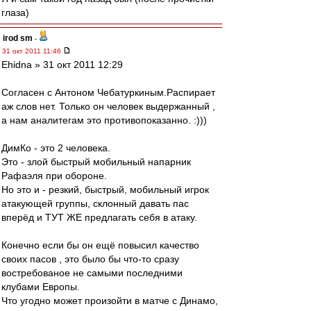
глаза)
irod sm
-
31 окт 2011 11:46
Ehidna » 31 окт 2011 12:29
Согласен с Антоном Чебатуркиным.Распирает
аж слов нет. Только он человек выдержанный ,
а нам аналитегам это противопоказанно. :)))
ДимКо - это 2 человека.
Это - злой быстрый мобильный напарник
Рафаэля при обороне.
Но это и - резкий, быстрый, мобильный игрок
атакующей группы, склонный давать пас
вперёд и ТУТ ЖЕ предлагать себя в атаку.
Конечно если бы он ещё повысил качество
своих пасов , это было бы что-то сразу
востребованое не самыми последними
клубами Европы.
Что угодно может произойти в матче с Динамо,