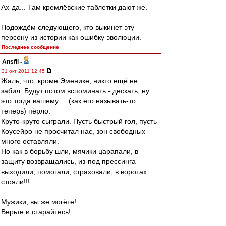
Ах-да... Там кремлёвские таблетки дают же.
Подождём следующего, кто выкинет эту
персону из истории как ошибку эволюции.
Последнее сообщение
Ansfil
-
31 окт 2011 12:45
Жаль, что, кроме Эменике, никто ещё не
забил. Будут потом вспоминать - дескать, ну
это тогда вашему ... (как его называть-то
теперь) пёрло.
Круто-круто сыграли. Пусть быстрый гол, пусть
Коусейро не просчитал нас, зон свободных
много оставляли.
Но как в борьбу шли, мячики царапали, в
защиту возвращались, из-под прессинга
выходили, помогали, страховали, в воротах
стояли!!!
Мужики, вы же могёте!
Верьте и старайтесь!