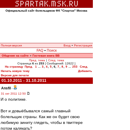
Официальный сайт болельщиков ФК "Спартак" Москва
Полная версия
Вход
•
Регистрация
FAQ
•
Поиск
Общение на сайте
Гостевая книга ВВ
»
Пред. тема
|
След. тема
Страница
6
из
253
[ Сообщений: 12622 ]
На страницу
Пред.
1
...
3
,
4
,
5
,
6
,
7
,
8
,
9
...
253
След.
Начать новую тему
Добавить
Версия для печати
01.10.2011 - 31.10.2011
Ansfil
-
31 окт 2011 12:50
И о политике.
Вот и довыёбывался самый главный
болельщик страны. Как же он будет свою
любимую зиниту глядеть, чтобы в твиттере
потом калякать?