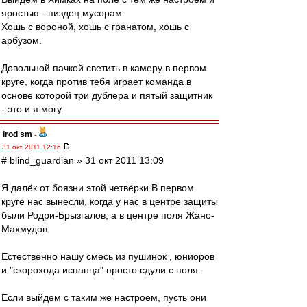
яростью - пиздец мусорам.
Хошь с вороной, хошь с гранатом, хошь с
арбузом.
Довольной пачкой светить в камеру в первом
круге, когда против тебя играет команда в
основе которой три дублера и пятый защитник
- это и я могу.
irod sm
-
31 окт 2011 12:16
# blind_guardian » 31 окт 2011 13:09
Я далёк от боязни этой четвёрки.В первом
круге нас вынесли, когда у нас в центре защиты
были Родри-Брызгалов, а в центре поля Жано-
Махмудов.
Естественно нашу смесь из пушинок , юниоров
и "скорохода испанца" просто сдули с поля.
Если выйдем с таким же настроем, пусть они