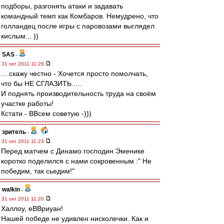
подборы, разгонять атаки и задавать
командный темп как Комбаров. Немудрено, что
голландец после игры с паровозами выглядел
кислым... ))
SAS
-
31 окт 2011 11:26
....скажу честно - Хочется просто помолчать,
что бы НЕ СГЛАЗИТЬ.....
И поднять производительность труда на своём
участке работы!
Кстати - ВВсем советую -)))
зpитель
-
31 окт 2011 11:23
Перед матчем с Динамо господин Эменике
коротко поделился с нами сокровенным :" Не
победим, так сьедим!"
walkin
-
31 окт 2011 11:20
Халлоу, еВВриуан!
Нашей победе не удивлен нисколечки. Как и