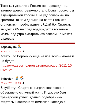
Тоже как узнал что Россия не переходит на
зимнее время,тревожно стало.Если просмотры
в центральной России еще удобоваримы по
времени, то чем дальше на восток,тем это
становится проблематичней.Дай бог Спартак
выйдет в ЛЧ на след год,придется гостевые
матчи под утро смотреть,что совсем не может
радовать.
hapoknysh
-
31 окт 2011 12:43
Кстати, по Воронину ещё не всё ясно - может и
не будет...
http://www.sport-express.ru/newspaper/2011-10-
31/2_2/
imhovich
-
31 окт 2011 12:39
В субботу «Спартак» сыграл совершенно
объективно отличный матч. И, да, это был
тренерский успех. Удачно подобранный
стартовый состав и тактическая находка с