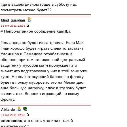
Где в вашем дивном граде в субботу нас
посмотреть можно будет??
blind_guardian
-
31 окт 2011 12:25
# Непрочитанное сообщение kamilba
Голландца не будет из-за травмы. Если Мак
Гиди хорошо будет играть слева то заставит
Уилкшира и Самедова отрабатывать в
обороне, при том что основной центральный
защитник у мусоров матч пропускает это
значит что подстраховка у них в этой зоне уже
хуже. Но если атакующий баланс по флангу
будет в пользу мусоров то это на Макея даст
ещё большую нагрузку, плюс в эту зону будет
сваливаться Воронин играющий по всему
фронту.
Abilardo
-
31 окт 2011 12:23
словесник
, это опять мне или я такой
мнительный? :)