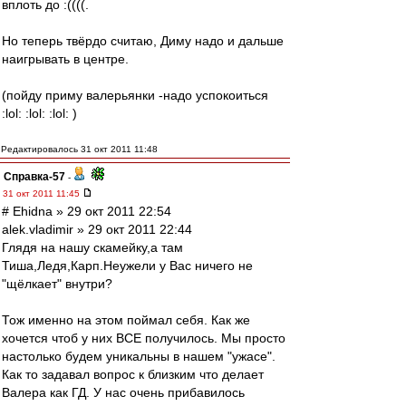
вплоть до :((((.
Но теперь твёрдо считаю, Диму надо и дальше
наигрывать в центре.
(пойду приму валерьянки -надо успокоиться
:lol: :lol: :lol: )
Редактировалось 31 окт 2011 11:48
Справка-57
-
31 окт 2011 11:45
# Ehidna » 29 окт 2011 22:54
alek.vladimir » 29 окт 2011 22:44
Глядя на нашу скамейку,а там
Тиша,Ледя,Карп.Неужели у Вас ничего не
"щёлкает" внутри?
Тож именно на этом поймал себя. Как же
хочется чтоб у них ВСЕ получилось. Мы просто
настолько будем уникальны в нашем "ужасе".
Как то задавал вопрос к близким что делает
Валера как ГД. У нас очень прибавилось