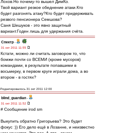
Лохов.Но почему-то вышел ДимКо.
Твой вариант резкое обеднение атаки.Кто
будет разгонять атаку?Кто будет придерживать
резвого пенсионера Семшова?
Саня Шешуков - это явно защитный
вариант.Годен лишь для удержания счёта.
Спектр
-
31 окт 2011 11:55
Кстати, можно ли считать заговором то, что
бомжи почти со ВСЕМИ (кроме мусоров)
командами, в результате попавшими в
восьмерку, в первом круге играли дома, а во
втором - в гостях?
Редактировалось 31 окт 2011 12:00
blind_guardian
-
31 окт 2011 11:52
# Сообщение irod sm
Выкупить обратно Григорьева? Это будет
фокус :)) Его дело ещё в Лозанне, и неизвестно