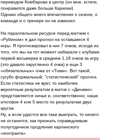
переводом Комбарова в центр (он мне, кстати,
понравился даже больше Кариоки).
Однако общего моего впечатления о сезоне, о
команде и о тренере он не изменил.
На параллельном ресурсе перед матчем с
«Рубином» я дал прогноз на оставшиеся 4
игры. Я прогнозировал в них 7 очков, исходя из
того, что мы на тот момент набирали с клубами
первой восьмерки в среднем 1,18 очков за игру
(это давало округленно 4 очка) и еще 3
«обязательных» очка от «Томи». Вот такой,
сугубо формальный, "статистический" прогноз.
Если статистика не врет, то наиболее
вероятным результатом в матче с «Динамо»
представляется ничья и, соответственно, наше
итоговое 4 или 5 место по результатам двух
кругов.
Ну, а если удастся все-таки выиграть, то ничего
не останется, как признать справедливым
полугодичное продление карпинского
«контракта».