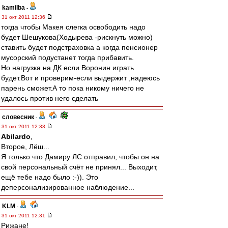
kamilba
-
31 окт 2011 12:36
тогда чтобы Макея слегка освободить надо
будет Шешукова(Ходырева -рискнуть можно)
ставить будет подстраховка а когда пенсионер
мусорский подустанет тогда прибавить.
Но нагрузка на ДК если Воронин играть
будет.Вот и проверим-если выдержит ,надеюсь
парень сможет.А то пока никому ничего не
удалось против него сделать
словесник
-
31 окт 2011 12:33
Abilardo
,
Второе, Лёш...
Я только что Дамиру ЛС отправил, чтобы он на
свой персональный счёт не принял... Выходит,
ещё тебе надо было :-)). Это
деперсонализированное наблюдение...
KLM
-
31 окт 2011 12:31
Рижане!