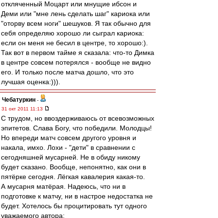
откляченный Моцарт или мнущие ибсон и
Деми или "мне лень сделать шаг" кариока или
"оторву всем ноги" шешуков. Я так обычно для
себя определяю хорошо ли сыграл кариока:
если он меня не бесил в центре, то хорошо:).
Так вот в первом тайме я сказала: что-то Димка
в центре совсем потерялся - вообще не видно
его. И только после матча дошло, что это
лучшая оценка:))).
Чебатуркин
-
31 окт 2011 11:13
С трудом, но ввоздерживаюсь от всевозможных
эпитетов. Слава Богу, что победили. Молодцы!
Но впереди матч совсем другого уровня и
накала, имхо. Лохи - "дети" в сравнении с
сегодняшней мусарней. Не в обиду никому
будет сказано. Вообще, непонятно, как они в
пятёрке сегодня. Лёгкая кавалерия какая-то.
А мусарня матёрая. Надеюсь, что ни в
подготовке к матчу, ни в настрое недостатка не
будет. Хотелось бы процитировать тут одного
уважаемого автора: