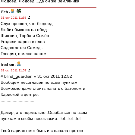
Людоед, Людоед....да он же Земляника
Ech
-
31 окт 2011 11:58
Слух прошел, что Людоед
Любит бывших на обед.
Шишкин, Торба и Сычёв
Угодили парню в плов.
Содрагается Самед -
Говорят, в меню паштет...
irod sm
-
31 окт 2011 11:57
# blind_guardian » 31 окт 2011 12:52
Вообщем несогласен по всем пунктам.
Возможно даже стоить начать с Батоном и
Кариокой в центре.
.............................
Дамир, это нормально .Ошибаться по всем
пунктам в своём несогласии. :lol: :lol: :lol:
Твой вариант мог быть и с начала против