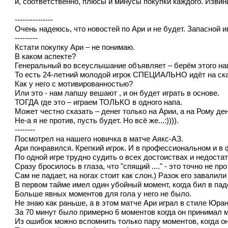
и, соответственно, плюсы и минусы покупки каждого. Извин
---------------
Очень надеюсь, что новостей по Ари и не будет. Запасной и
---------
Кстати покупку Ари – не понимаю.
В каком аспекте?
Генеральный во всеуслышание объявляет – берём этого на
То есть 24-летний молодой игрок СПЕЦИАЛЬНО идёт на скам
Как у него с мотивированностью?
Или это - нам лапшу вешают , и он будет играть в основе.
ТОГДА где это – играем ТОЛЬКО в одного напа.
Может честно сказать – денег только на Арии, а на Рому денег
Не-а я не против, пусть будет. Но всё же...:)))).
--------
Посмотрел на нашего новичка в матче Аякс-АЗ.
Ари понравился. Крепкий игрок. И в профессиональном и в
По одной игре трудно судить о всех достоиствах и недостат
Сразу бросилось в глаза, что "спящий ...." - это точно не п
Сам не падает, на ногах стоит как слон.) Разок его завалил
В первом тайме имел один убойный момент, когда бил в паде
Больше явных моментов для гола у него не было.
Не знаю как раньше, а в этом матче Ари играл в стиле Юра
За 70 минут было примерно 6 моментов когда он принимал м
Из ошибок можно вспомнить только пару моментов, когда он