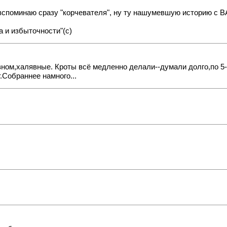
 вспоминаю сразу "корчевателя", ну ту нашумевшую историю с В
а и избыточности"(с)
вном,халявные. Кроты всё медленно делали--думали долго,по 5-
.Собраннее намного...