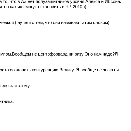
на то, что в АЗ нет полузащитников уровня Алекса и Ибсона.
тно как их смогут остановить в ЧР-2010.))
евкой ( ну или с тем, что они называют этим словом)
темпом.Вообщем не центрфорвард ни разу.Оно нам надо?Я
просто создавать конкуренцию Велику. Я вообще не знаю ни
ивлюсь и этому.
итника.