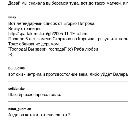
Давай мы сначала выберемся туда, вот до таких матчей, а
wasy
Вот легендарный список от Егорко Питрова.
Внизу страницы.
http://spartak.msk.ru/gb/2005-11-19_a.html
Прошло 6 лет, замени Старкова на Карпина - результат нол
Тоже обливание дерьмом.
"Господа! Вы звери, господа!" (с) Раба любви
:-)
Bordo0706
вот они - интрига и противостояние века: либо уйдёт Валер
solidsnake
Шахтёр разочаровал зело.
blind_guardian
А где он кстати тот список тот?