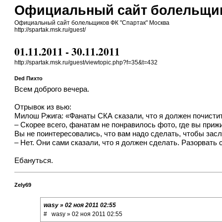
Официальный сайт болельщик
Официальный сайт болельщиков ФК "Спартак" Москва
http://spartak.msk.ru/guest/
01.11.2011 - 30.11.2011
http://spartak.msk.ru/guest/viewtopic.php?f=35&t=432
Ded Пихто
Всем доброго вечера.
Отрывок из вью:
Милош Ржига: «Фанаты СКА сказали, что я должен почисти
– Скорее всего, фанатам не понравилось фото, где вы приж
Вы не поинтересовались, что вам надо сделать, чтобы зас
– Нет. Они сами сказали, что я должен сделать. Разорвать 
Ебануться.
Zely69
wasy » 02 ноя 2011 02:55
# wasy » 02 ноя 2011 02:55