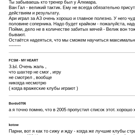
Ты забываешь кто тренер был у Алкмара.
Ван Гал - великий тактик. Ему не всегда обязательно прису
действиям и результату.
Ари играл за АЗ очень хорошо и главное полезно. У него ч
половине соперника. Надо будет крайком - пожалуйста, над
Пойми, дело не в количестве забитых мячей - Велик вон тож
бывают.
Остаётся надеяться, что мы сможем научиться максимально 
--------
FCSM - MY HEART
З.Ы. Очень жаль ,
что шахтер не смог , игру
не смотрел , вообще
никогда несмотрю
( когда вражеские клубы играют )
Bordo0706
а я точно помню, что в 2005 пропустил список этот. хорошо 
kotow
Парни, вот я как то сижу и жду - когда же лучшие клубы ст