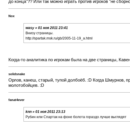
до конца"?? Или так можно играть против игроков "не сборн
Nox
wasy » 01 ноя 2011 23:41
Внизу страницы.
http://spartak.msk.ru/gb/2005-11-19_a.html
Когда-то аналитика по игрокам была на две страницы, Кавен
solidsnake
Орлов, канеш, старый, тупой долбоёб. :D Когда Шмурнов, пр
молотобойцев. :D
fanat4ever
knn » 01 ноя 2011 23:13
Рубин или Спартак на фоне болота гораздо лучше выглядят