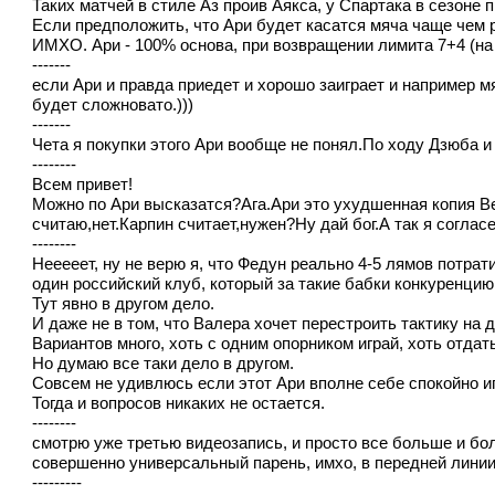
Таких матчей в стиле Аз проив Аякса, у Спартака в сезоне п
Если предположить, что Ари будет касатся мяча чаще чем раз
ИМХО. Ари - 100% основа, при возвращении лимита 7+4 (на 
-------
если Ари и правда приедет и хорошо заиграет и например мя
будет сложновато.)))
-------
Чета я покупки этого Ари вообще не понял.По ходу Дзюба и
--------
Всем привет!
Можно по Ари высказатся?Ага.Ари это ухудшенная копия В
считаю,нет.Карпин считает,нужен?Ну дай бог.А так я соглас
--------
Нееееет, ну не верю я, что Федун реально 4-5 лямов потрат
один российский клуб, который за такие бабки конкуренцию 
Тут явно в другом дело.
И даже не в том, что Валера хочет перестроить тактику на
Вариантов много, хоть с одним опорником играй, хоть отдат
Но думаю все таки дело в другом.
Совсем не удивлюсь если этот Ари вполне себе спокойно иг
Тогда и вопросов никаких не остается.
--------
смотрю уже третью видеозапись, и просто все больше и б
совершенно универсальный парень, имхо, в передней лини
---------