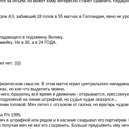
ите за объём, но может кому интересно станет сравнить тогдаш
грок АЗ, забивший 18 голов в 55 матчах в Голландии, явно не ур
падающего в подзамену Велику.
ейку. Не в 30, а в 24 ГОДА.
 нет. :))))
 физическом смысле. В этом матче играл центрального нападающ
ках, но кое-что выделить можно.
ро него, бразилец всё время в движении - открывается, прессингуе
и подножкой на линии штрафной, но судья чудак оказался...
нии головой. Мяч летел с отскоком от газона, но вратарь чудом
на ЛЧ-1995.
яч в штрафной или рядом и в касание скидывал его партнёрам. 
 получая мяч не мог его сохранить. Больше предъявить ему неч