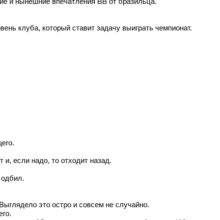
ние и нынешние впечатления ВВ от бразильца.
овень клуба, который ставит задачу выиграть чемпионат.
его.
т и, если надо, то отходит назад.
 одбил.
Выглядело это остро и совсем не случайно.
его.