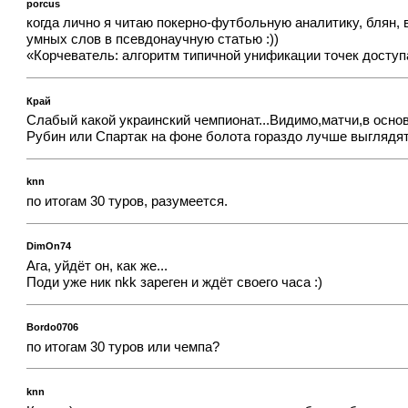
porcus
когда лично я читаю покерно-футбольную аналитику, блян,
умных слов в псевдонаучную статью :))
«Корчеватель: алгоритм типичной унификации точек доступ
Край
Слабый какой украинский чемпионат...Видимо,матчи,в осно
Рубин или Спартак на фоне болота гораздо лучше выглядят
knn
по итогам 30 туров, разумеется.
DimOn74
Ага, уйдёт он, как же...
Поди уже ник nkk зареген и ждёт своего часа :)
Bordo0706
по итогам 30 туров или чемпа?
knn