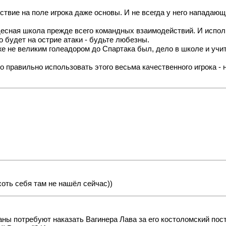
тствие на поле игрока даже основы. И не всегда у него нападаю
удесная школа прежде всего командных взаимодействий. И испол
о будет на острие атаки - будьте любезны.
е не великим голеадором до Спартака был, дело в школе и учите
правильно использовать этого весьма качественного игрока - 
хоть себя там не нашёл сейчас))
раны потребуют наказать Вагинера Лава за его костоломский пос