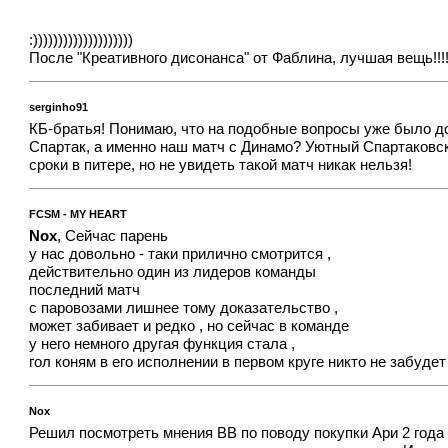
:))))))))))))))))))))
После "Креативного дисонанса" от Фаблина, лучшая вещь!!!
serginho91
КБ-братья! Понимаю, что на подобные вопросы уже было до
Спартак, а именно наш матч с Динамо? Уютный Спартаковск
сроки в питере, но не увидеть такой матч никак нельзя!
FCSM - MY HEART
Nox
, Сейчас парень
у нас довольно - таки прилично смотрится ,
действительно один из лидеров команды
последний матч
с паровозами лишнее тому доказательство ,
может забивает и редко , но сейчас в команде
у него немного другая функция стала ,
гол коням в его исполнении в первом круге никто не забудет 
Nox
Решил посмотреть мнения ВВ по поводу покупки Ари 2 года