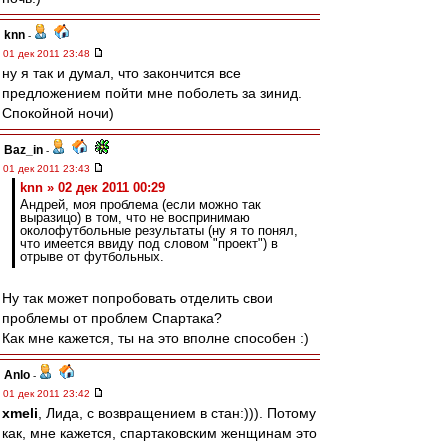
knn
-
01 дек 2011 23:48
ну я так и думал, что закончится все
предложением пойти мне поболеть за зинид.
Спокойной ночи)
Baz_in
-
01 дек 2011 23:43
knn » 02 дек 2011 00:29
Андрей, моя проблема (если можно так
выразицо) в том, что не воспринимаю
околофутбольные результаты (ну я то понял,
что имеется ввиду под словом "проект") в
отрыве от футбольных.
Ну так может попробовать отделить свои
проблемы от проблем Спартака?
Как мне кажется, ты на это вполне способен :)
Anlo
-
01 дек 2011 23:42
xmeli
, Лида, с возвращением в стан:))). Потому
как, мне кажется, спартаковским женщинам это