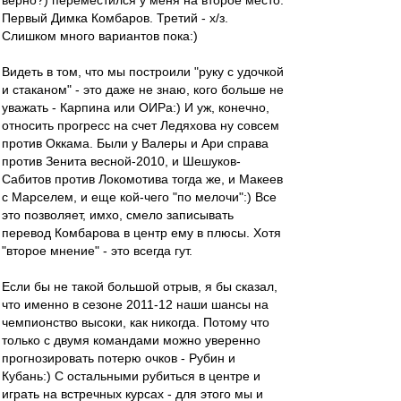
верно?) переместился у меня на второе место.
Первый Димка Комбаров. Третий - х/з.
Слишком много вариантов пока:)
Видеть в том, что мы построили "руку с удочкой
и стаканом" - это даже не знаю, кого больше не
уважать - Карпина или ОИРа:) И уж, конечно,
относить прогресс на счет Ледяхова ну совсем
против Оккама. Были у Валеры и Ари справа
против Зенита весной-2010, и Шешуков-
Сабитов против Локомотива тогда же, и Макеев
с Марселем, и еще кой-чего "по мелочи":) Все
это позволяет, имхо, смело записывать
перевод Комбарова в центр ему в плюсы. Хотя
"второе мнение" - это всегда гут.
Если бы не такой большой отрыв, я бы сказал,
что именно в сезоне 2011-12 наши шансы на
чемпионство высоки, как никогда. Потому что
только с двумя командами можно уверенно
прогнозировать потерю очков - Рубин и
Кубань:) С остальными рубиться в центре и
играть на встречных курсах - для этого мы и