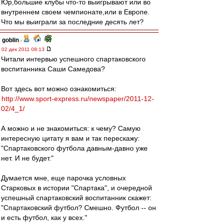
Юр,большие клубы что-то выигрывают или во
внутреннем своем чемпионате,или в Европе.
Что мы выиграли за последние десять лет?
goblin
-
02 дек 2011 08:13
Читали интервью успешного спартаковского
воспитанника Саши Самедова?
Вот здесь вот можно ознакомиться:
http://www.sport-express.ru/newspaper/2011-12-
02/4_1/
А можно и не знакомиться: к чему? Самую
интересную цитату я вам и так перескажу:
"Спартаковского футбола давным-давно уже
нет. И не будет."
Думается мне, еще парочка условных
Старковых в истории "Спартака", и очередной
успешный спартаковский воспитанник скажет:
"Спартаковский футбол? Смешно. Футбол -- он
и есть футбол, как у всех."