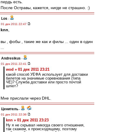
пердь есть.
После Остравы, кажется, нигде не страшно. :)
Los
-
01 дек 2011 22:47
knn
,
вы , фобы , такие же как и филы ... один в один
...
Andresikus
-
01 дек 2011 22:41
wod » 01 дек 2011 23:21
какой способ УЕФА использует для доставки
билетов на значимые соревнования (типа
ЧЕ)? Служба доставки или просто почтой
шлют?
Мне прислали через DHL.
Ценитель
-
01 дек 2011 22:36
knn » 01 дек 2011 23:23
Ну я не скрывал никогда своего отношения,
так скажем, к происходящему, поэтому