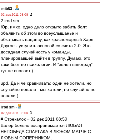
mib83
-
02 дек 2011 08:08
2 irod sm
Юр, имхо, одно дело открыто забить болт,
объявить об этом во всеуслышанье и
обкатывать пацанву, как красномордый Харя.
Другое - уступить основой со счета 2-0. Это
досадная случайность у команды,
планировавшей выйти в группу. Думаю, это
таки бьет по психологии. И "зелен виноград"
тут не спасает:)
upd. Да и че сравнивать: одни не хотели, но
случайно попали - мы хотели, но случайно не
попали:)
irod sm
-
02 дек 2011 08:06
# Стрекалок » 02 дек 2011 08:59
Валер больно воспринимается ЛЮБАЯ
НЕПОБЕДА СПАРТАКА В ЛЮБОМ МАТЧЕ С
ЛЮБЫМ СОПЕРНИКОМ.