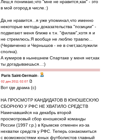
Леш,я понимаю,что "мне не нравится,как" - это
в мой огород,в числе.:)
Да,не нравится...я уже упоминал,что именно
некоторые методы доказательства "позиции" -
подвигают меня ближе к т.н. "филам",хотя я и
не стремлюсь.Я вообще не люблю травлю...
(Червиченко и Чернышов - не в счет,заслужили
сполна).
А кумиров в нынешнем Спартаке у меня нет,как
ты догадываешься...:)
Paris Saint-Germain
-
02 дек 2011 02:07
Вот где драма (c)
НА ПРОСМОТР КАНДИДАТОВ В ЮНОШЕСКУЮ
СБОРНУЮ У РФС НЕ ХВАТИЛО СРЕДСТВ
Намечавшийся на декабрь второй
просмотровый сбор юношеской команды
России (1997 г.р.) в Крымске отменен из-за
нехватки средств у РФС. Теперь ознакомиться
с возможностями юных футболистов главный