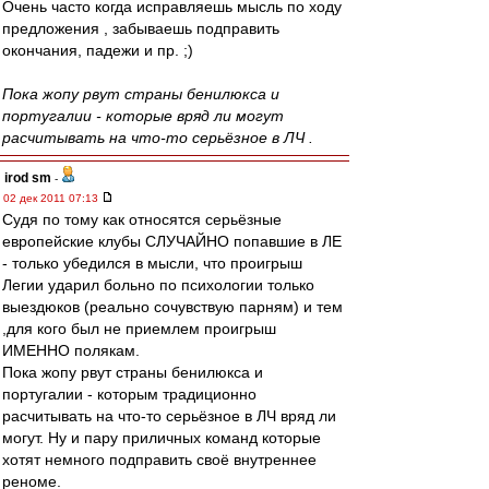
Очень часто когда исправляешь мысль по ходу
предложения , забываешь подправить
окончания, падежи и пр. ;)
Пока жопу рвут страны бенилюкса и
португалии - которые вряд ли могут
расчитывать на что-то серьёзное в ЛЧ .
irod sm
-
02 дек 2011 07:13
Судя по тому как относятся серьёзные
европейские клубы СЛУЧАЙНО попавшие в ЛЕ
- только убедился в мысли, что проигрыш
Легии ударил больно по психологии только
выездюков (реально сочувствую парням) и тем
,для кого был не приемлем проигрыш
ИМЕННО полякам.
Пока жопу рвут страны бенилюкса и
португалии - которым традиционно
расчитывать на что-то серьёзное в ЛЧ вряд ли
могут. Ну и пару приличных команд которые
хотят немного подправить своё внутреннее
реноме.