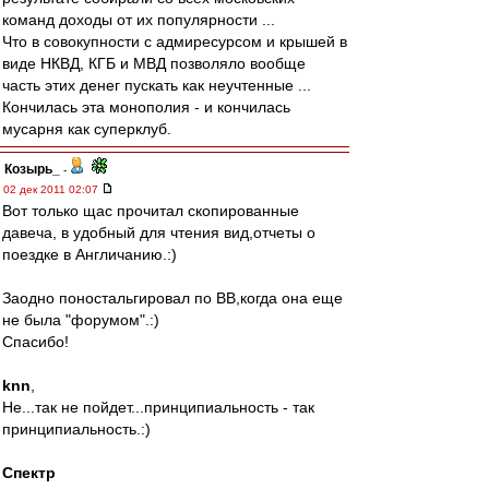
команд доходы от их популярности ...
Что в совокупности с адмиресурсом и крышей в
виде НКВД, КГБ и МВД позволяло вообще
часть этих денег пускать как неучтенные ...
Кончилась эта монополия - и кончилась
мусарня как суперклуб.
Козырь_
-
02 дек 2011 02:07
Вот только щас прочитал скопированные
давеча, в удобный для чтения вид,отчеты о
поездке в Англичанию.:)
Заодно поностальгировал по ВВ,когда она еще
не была "форумом".:)
Спасибо!
knn
,
Не...так не пойдет...принципиальность - так
принципиальность.:)
Спектр