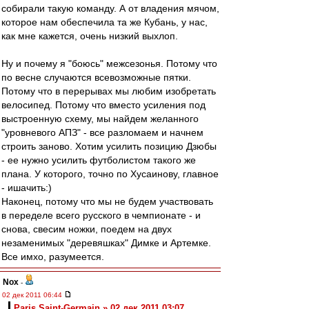
собирали такую команду. А от владения мячом,
которое нам обеспечила та же Кубань, у нас,
как мне кажется, очень низкий выхлоп.
Ну и почему я "боюсь" межсезонья. Потому что
по весне случаются всевозможные пятки.
Потому что в перерывах мы любим изобретать
велосипед. Потому что вместо усиления под
выстроенную схему, мы найдем желанного
"уровневого АПЗ" - все разломаем и начнем
строить заново. Хотим усилить позицию Дзюбы
- ее нужно усилить футболистом такого же
плана. У которого, точно по Хусаинову, главное
- ишачить:)
Наконец, потому что мы не будем участвовать
в переделе всего русского в чемпионате - и
снова, свесим ножки, поедем на двух
незаменимых "деревяшках" Димке и Артемке.
Все имхо, разумеется.
Nox
-
02 дек 2011 06:44
Paris Saint-Germain » 02 дек 2011 03:07