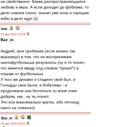
не свойственно: ближе распространяющаяся
любовь и вера. А если доходит до фобизма, то
дело совсем плохо: значит уже кони и горящие
избы в дело идут:))).
knn
-
01 дек 2011 23:29
Baz_in
Андрей, моя проблема (если можно так
выразицо) в том, что не воспринимаю
околофутбольные результаты (ну я то понял,
что имеется ввиду под словом "проект") в
отрыве от футбольных.
У того же динамо и стадион свой был, и
Голодцы свои были, и Кобелевы - и
продолжали они болтаться со всем этим
добром, как.. ну ты понял.
Это еси максимально кратко, ибо пятницу
никто не отменял)
Baz_in
-
01 дек 2011 23:22