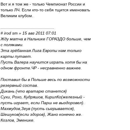
Вот и я том же - только Чемпионат России и
только ЛЧ. Если кто-то себя тщится именовать
Великим клубом.
..............................................
# irod sm » 15 авг 2011 07:01
Жду матча в Нальчике ГОРАЗДО больше, чем
с поляками.
Эта грёбанная Лига Европы нам только
карты путает.
Пусть Валера научится играть хотя бы на
одном фронте.ЧР - несравненно важнее.
Поставил бы в Польше весь по возможности
резервный состав.
Дикань (что вратарю станется)
Сухи, Рохо, Кудряшов, КирилКо(железный -
пусть играет, если Парш не выздоровел).
Махмудов,Зеув (пусть сыгрывается),
Шешуков(если здоров), Жано конечно же.
Козлов, Эменике.