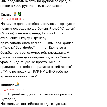
Или продавать билеты на футбол со средней
ценой в 3000 рубчиков, или 100 баксов ...
Спектр
-
01 дек 2011 23:00
На самом деле и фобов, и филов интересует в
первую очередь не футбольный клуб "Спартак"
(Москва) и не его тренер, Карпин В.Г., а
отношение к клубу и тренеру
противоположного лагеря. "Фобы" без "филов"
и "филы" без "фобов" - ничто. Единство и
борьба противоположностей, так сказать. А
дискуссия уже давным-давно идет на "мета-
уровне" - даже уже не просто "Мне не
нравится, что тебе не нравится некий аспект",
а "Мне не нравится, КАК ИМЕННО тебе не
нравится некий аспект".
Штиллер
-
01 дек 2011 22:51
blind_guardian
, Дамир, а Выхинский рынок в
Бутово? :)
Нормальная английская пердь, везде такая