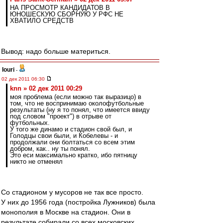
НА ПРОСМОТР КАНДИДАТОВ В
ЮНОШЕСКУЮ СБОРНУЮ У РФС НЕ
ХВАТИЛО СРЕДСТВ
Вывод: надо больше материться.
Iouri
-
02 дек 2011 06:30
knn » 02 дек 2011 00:29
моя проблема (если можно так выразицо) в
том, что не воспринимаю околофутбольные
результаты (ну я то понял, что имеется ввиду
под словом "проект") в отрыве от
футбольных.
У того же динамо и стадион свой был, и
Голодцы свои были, и Кобелевы - и
продолжали они болтаться со всем этим
добром, как.. ну ты понял.
Это еси максимально кратко, ибо пятницу
никто не отменял
Со стадионом у мусоров не так все просто.
У них до 1956 года (постройка Лужников) была
монополия в Москве на стадион. Они в
результате собирали со всех московских