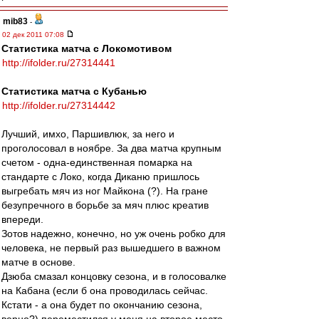
mib83
-
02 дек 2011 07:08
Статистика матча с Локомотивом
http://ifolder.ru/27314441
Статистика матча с Кубанью
http://ifolder.ru/27314442
Лучший, имхо, Паршивлюк, за него и
проголосовал в ноябре. За два матча крупным
счетом - одна-единственная помарка на
стандарте с Локо, когда Диканю пришлось
выгребать мяч из ног Майкона (?). На гране
безупречного в борьбе за мяч плюс креатив
впереди.
Зотов надежно, конечно, но уж очень робко для
человека, не первый раз вышедшего в важном
матче в основе.
Дзюба смазал концовку сезона, и в голосовалке
на Кабана (если б она проводилась сейчас.
Кстати - а она будет по окончанию сезона,