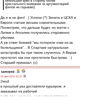
небольшой крен в сторону более
пристального внимания за аргументацией
филов не скрываю)
Да я ж не фил! : ) Успехи (?) Зенита и ЦСКА в
Европе считаю весьма сомнительными.
Посмотрим, что дальше будет, но матчи с
Лилем и Апоэлем получились откровенно
убогими.
А уж отжиг бомжей "мы потеряли очки из-за
болельщиков"... В Спартаке натуральная
катастрофа бы при таком случилось. А Вираж
проглотит, как они проглотили Быстрова. : )
Старший приказал. (c)
samoyed
-
01 дек 2011 22:27
2wod
в прошлый раз доставляли курьером. я
заказывал на рабочий.
в это раз - не знаю, не выиграл лотерею
knn
-
01 дек 2011 22:23