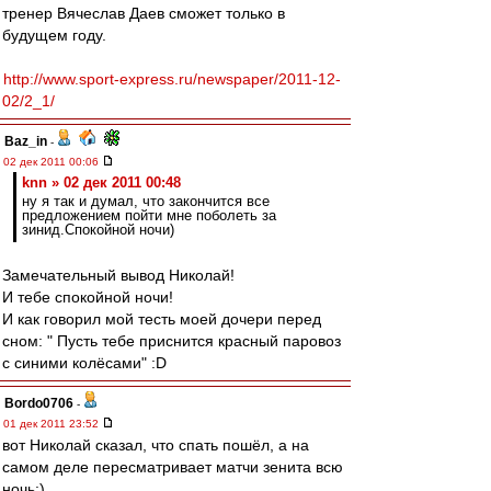
тренер Вячеслав Даев сможет только в
будущем году.
http://www.sport-express.ru/newspaper/2011-12-
02/2_1/
Baz_in
-
02 дек 2011 00:06
knn » 02 дек 2011 00:48
ну я так и думал, что закончится все
предложением пойти мне поболеть за
зинид.Спокойной ночи)
Замечательный вывод Николай!
И тебе спокойной ночи!
И как говорил мой тесть моей дочери перед
сном: " Пусть тебе приснится красный паровоз
с синими колёсами" :D
Bordo0706
-
01 дек 2011 23:52
вот Николай сказал, что спать пошёл, а на
самом деле пересматривает матчи зенита всю
ночь:)