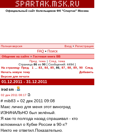
Официальный сайт болельщиков ФК "Спартак" Москва
Полная версия
Вход
•
Регистрация
FAQ
•
Поиск
Общение на сайте
Гостевая книга ВВ
»
Пред. тема
|
След. тема
Страница
86
из
90
[ Сообщений: 4494 ]
На страницу
Пред.
1
...
83
,
84
,
85
,
86
,
87
,
88
,
89
,
90
След.
Начать новую тему
Добавить
Версия для печати
01.12.2011 - 31.12.2011
irod sm
-
02 дек 2011 08:17
# mib83 » 02 дек 2011 09:08
Макс лично для меня этот виноград
ИЗНАЧАЛЬНО был зелёный.
Я как-то полгода назад спрашивал - кто
вспоминал о Кубке России в 90-х?
Никто не ответил.Показательно.