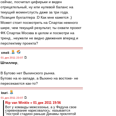
сейчас, посчитал цифирьки и виден
отрицательный, ну или нулевой баланс на
текущий момент,пусть даже за три года.
Позиция бухгалтера :D Как мне кажется ;)
Может стоит посмотреть на Спартак немного
шире, чем текущий результат, ты охвати проект
ФК Спартак Москва в целом и посмотри на
тренд , неужели не видно движения вперед и
перспективу проекта?
xmeli
-
01 дек 2011 23:07
Штиллер
,
В Бутово нет Выхинского рынка.
Бутово на ю-западе, а Выхино на востоке- не
пересекаются как-то?
Iouri
-
01 дек 2011 23:07
Rip van Winkle » 01 дек 2011 19:56
Вот у команды межсезонье, а у Федуна свое
соревнование нарисовалось: называется
"построй стадион раньше Динамы проклятой