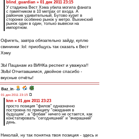
blind_guardian » 01 дек 2011 23:15
У стадиона Вест Хэма убила могила фаната
с памятником в 10 метрах от входа. А
райончик удивительный, Бутово курит в
сторонке особенно рынок у метро. Выхинский
рынок один в один, только вывески на
импортном.
Офигеть, завтра обязательно зайду, куплю
свининки :lol: приобщусь так сказать к Вест
Хэму
ЗЫ Пацанам из ВИНКа респект и уважуха!!
ЗЫЫ Отчитавшимся, двойное спасибо -
вкусные отчёты!
Baz_in
-
01 дек 2011 23:15
knn » 01 дек 2011 23:23
просто позиция "филов" одназначно
построена по принципу "ожидания в
будущем", а "фобам" ничего не остается, как
констатировать "сегодняшний" и "вчерашний"
день.
Николай, ну так понятна твоя позиция - здесь и