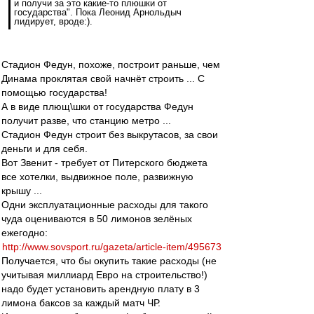
и получи за это какие-то плюшки от
государства". Пока Леонид Арнольдыч
лидирует, вроде:).
Стадион Федун, похоже, построит раньше, чем
Динама проклятая свой начнёт строить ... С
помощью государства!
А в виде плющ\шки от государства Федун
получит разве, что станцию метро ...
Стадион Федун строит без выкрутасов, за свои
деньги и для себя.
Вот Звенит - требует от Питерского бюджета
все хотелки, выдвижное поле, развижную
крышу ...
Одни эксплуатационные расходы для такого
чуда оцениваются в 50 лимонов зелёных
ежегодно:
http://www.sovsport.ru/gazeta/article-item/495673
Получается, что бы окупить такие расходы (не
учитывая миллиард Евро на строительство!)
надо будет установить арендную плату в 3
лимона баксов за каждый матч ЧР.