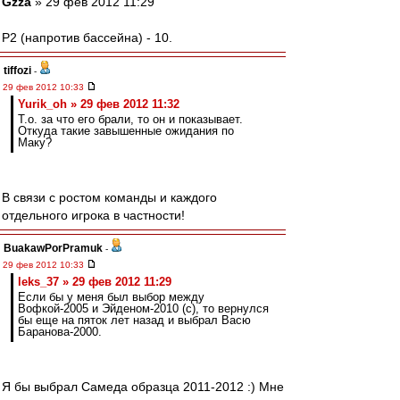
Gzza
» 29 фев 2012 11:29
P2 (напротив бассейна) - 10.
tiffozi
-
29 фев 2012 10:33
Yurik_oh » 29 фев 2012 11:32
Т.о. за что его брали, то он и показывает.
Откуда такие завышенные ожидания по
Маку?
В связи с ростом команды и каждого
отдельного игрока в частности!
BuakawPorPramuk
-
29 фев 2012 10:33
leks_37 » 29 фев 2012 11:29
Если бы у меня был выбор между
Вофкой-2005 и Эйденом-2010 (с), то вернулся
бы еще на пяток лет назад и выбрал Васю
Баранова-2000.
Я бы выбрал Самеда образца 2011-2012 :) Мне