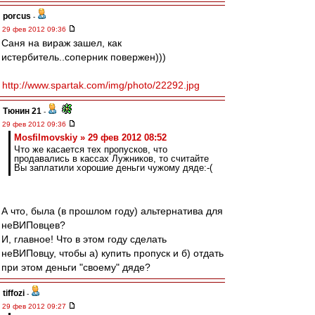
porcus
-
29 фев 2012 09:36
Саня на вираж зашел, как
истербитель..соперник повержен)))
http://www.spartak.com/img/photo/22292.jpg
Тюнин 21
-
29 фев 2012 09:36
Mosfilmovskiy » 29 фев 2012 08:52
Что же касается тех пропусков, что
продавались в кассах Лужников, то считайте
Вы заплатили хорошие деньги чужому дяде:-(
А что, была (в прошлом году) альтернатива для
неВИПовцев?
И, главное! Что в этом году сделать
неВИПовцу, чтобы а) купить пропуск и б) отдать
при этом деньги "своему" дяде?
tiffozi
-
29 фев 2012 09:27