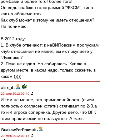
ромбами и более того! более того!
Он ведь снабжен голограммой "ФКСМ", типа
как на абонементах.
Как клуб может к этому не иметь отношения?
Не понимаю.
В 2012 году:
1. В клубе отвечают: к неВИПовским пропускам
клуб отношения не имеет, вы их покупаете у
"Лужников".
2. Пока не ездил. Но собираюсь. Куплю в
другом месте, в каком надо, только скажите, в
каком )))))
alex_d
-
29 фев 2012 09:49
И тем не менее, эта прямолинейность (в чем
полностью согласен кстати) стягивает по 2-3,а
то и 4 игрока соперника. Другое дело, что ВГК
этим практически не пользуется. А жаль...
BuakawPorPramuk
-
29 фев 2012 09:47