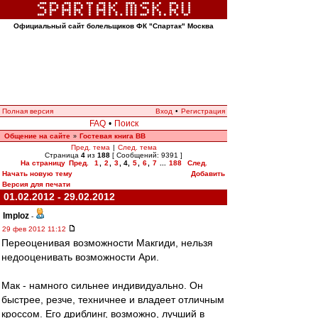
Официальный сайт болельщиков ФК "Спартак" Москва
Полная версия
Вход
•
Регистрация
FAQ
•
Поиск
Общение на сайте
Гостевая книга ВВ
»
Пред. тема
|
След. тема
Страница
4
из
188
[ Сообщений: 9391 ]
На страницу
Пред.
1
,
2
,
3
,
4
,
5
,
6
,
7
...
188
След.
Начать новую тему
Добавить
Версия для печати
01.02.2012 - 29.02.2012
Imploz
-
29 фев 2012 11:12
Переоценивая возможности Макгиди, нельзя
недооценивать возможности Ари.
Мак - намного сильнее индивидуально. Он
быстрее, резче, техничнее и владеет отличным
кроссом. Его дриблинг, возможно, лучший в