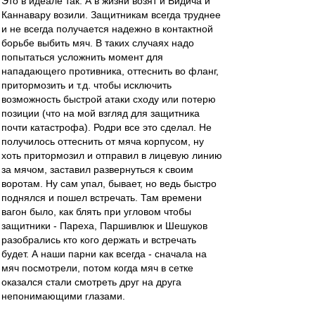
Это в идеале так. А в жизни возят и Видича и
Каннавару возили. Защитникам всегда труднее
и не всегда получается надежно в контактной
борьбе выбить мяч. В таких случаях надо
попытаться усложнить момент для
нападающего противника, оттеснить во фланг,
притормозить и т.д. чтобы исключить
возможность быстрой атаки сходу или потерю
позиции (что на мой взгляд для защитника
почти катастрофа). Родри все это сделал. Не
получилось оттеснить от мяча корпусом, ну
хоть притормозил и отправил в лицевую линию
за мячом, заставил развернуться к своим
воротам. Ну сам упал, бывает, но ведь быстро
поднялся и пошел встречать. Там времени
вагон было, как блять при угловом чтобы
защитники - Пареха, Паршивлюк и Шешуков
разобрались кто кого держать и встречать
будет. А наши парни как всегда - сначала на
мяч посмотрели, потом когда мяч в сетке
оказался стали смотреть друг на друга
непонимающими глазами.