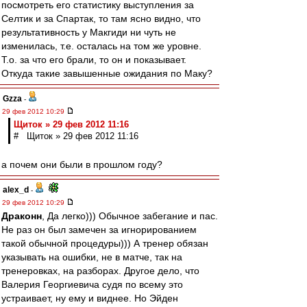
посмотреть его статистику выступления за
Селтик и за Спартак, то там ясно видно, что
результативность у Макгиди ни чуть не
изменилась, т.е. осталась на том же уровне.
Т.о. за что его брали, то он и показывает.
Откуда такие завышенные ожидания по Маку?
Gzza
-
29 фев 2012 10:29
Щиток » 29 фев 2012 11:16
# Щиток » 29 фев 2012 11:16
а почем они были в прошлом году?
alex_d
-
29 фев 2012 10:29
Драконн
, Да легко))) Обычное забегание и пас.
Не раз он был замечен за игнорированием
такой обычной процедуры))) А тренер обязан
указывать на ошибки, не в матче, так на
тренеровках, на разборах. Другое дело, что
Валерия Георгиевича судя по всему это
устраивает, ну ему и виднее. Но Эйден