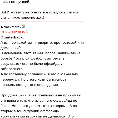
никак не лучший.
ЗЫ И кстати у него есть все предпосылки им
стать, имхо конечно же :)
Rblackmore
-
29 фев 2012 10:45
Quarterback
,
А вы про какой матч говорите, про гостевой или
домашний?
В домашнем этот "гений" после "навязывания
борьбы" остался футбол смотреть, в
результате чего не было офсайда у
забивавшего.
А по гостевому соглашусь, я его с Макеевым
перепутал. Но у того хотя бы паспорт
правильного цвета в оправдание.
Про домашний. Я не понимаю и не принимаю
его вины в том, что из-за него оффсайда не
было. Не он его делал - это во первых. А во
вторых в той ситуации оффсайды
нормальными игроками не делаются. Это