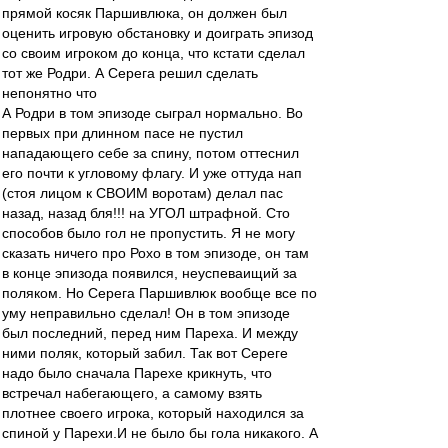
прямой косяк Паршивлюка, он должен был
оценить игровую обстановку и доиграть эпизод
со своим игроком до конца, что кстати сделал
тот же Родри. А Серега решил сделать
непонятно что
А Родри в том эпизоде сыграл нормально. Во
первых при длинном пасе не пустил
нападающего себе за спину, потом оттеснил
его почти к угловому флагу. И уже оттуда нап
(стоя лицом к СВОИМ воротам) делал пас
назад, назад бля!!! на УГОЛ штрафной. Сто
способов было гол не пропустить. Я не могу
сказать ничего про Рохо в том эпизоде, он там
в конце эпизода появился, неуспеваищий за
поляком. Но Серега Паршивлюк вообще все по
уму неправильно сделал! Он в том эпизоде
был последний, перед ним Пареха. И между
ними поляк, который забил. Так вот Сереге
надо было сначала Парехе крикнуть, что
встречал набегающего, а самому взять
плотнее своего игрока, который находился за
спиной у Парехи.И не было бы гола никакого. А