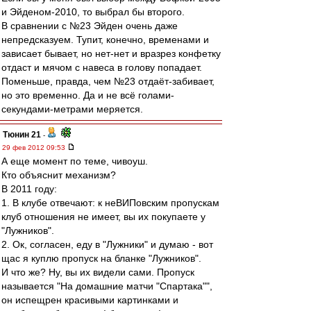
и Эйденом-2010, то выбрал бы второго.
В сравнении с №23 Эйден очень даже
непредсказуем. Тупит, конечно, временами и
зависает бывает, но нет-нет и вразрез конфетку
отдаст и мячом с навеса в голову попадает.
Поменьше, правда, чем №23 отдаёт-забивает,
но это временно. Да и не всё голами-
секундами-метрами меряется.
Тюнин 21
-
29 фев 2012 09:53
А еще момент по теме, чивоуш.
Кто объяснит механизм?
В 2011 году:
1. В клубе отвечают: к неВИПовским пропускам
клуб отношения не имеет, вы их покупаете у
"Лужников".
2. Ок, согласен, еду в "Лужники" и думаю - вот
щас я куплю пропуск на бланке "Лужников".
И что же? Ну, вы их видели сами. Пропуск
называется "На домашние матчи "Спартака"",
он испещрен красивыми картинками и