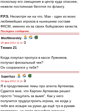
поскольку его смещения в центр куда опаснее,
нежели постоянная беготня по флангу.
P.P.S.
Несмотря ни на что, Мак - один из моих
любимейших игроков в нынешнем составе
ФКСМ, именно из-за своих бойцовских качеств.
Последнее сообщение
Mosfilmovskiy
-
29 фев 2012 11:11
Тюнин 21
Когда покупал пропуск в кассе Лужников,
получал фискальный чек?
Он сохранился у тебя?
Superfuzz
-
29 фев 2012 11:11
Я в продолжение темы про агента Артемова.
Сдается мне, что Карпин Артемова решил
просто "пощупать за вымя". Как у него
получится трудоустроить игрока, не когда у
тебя все козыри на руках да ещё туз в рукаве
припрятан, не когда трансфер заранее