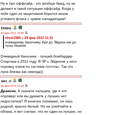
Ну и про оффсайд - это вообще бред, ну не
делают в такой ситуации оффсайд, Когда у
тебя один из защитников борется возле
углового флага с чужим нападающим!
Ehidna
-
29 фев 2012 10:50
Hmel1989 » 29 фев 2012 11:32
очевидному баночнику Ари до Эйдена как до
луны пешком
Очевидный баночник - лучший бомбардир
Спартака в 2011 году. В ЧР с Эйденом у него
поровну очков по системе гол+пас. Так что
луна близка как никогда))
alex_d
-
29 фев 2012 10:46
Драконн
, А тыкнете пальцем, где я это
опроверг или вы думаете у лучших нет
недостатков? Я конечно понимаю, он наш,
родной, красно-белый. Но не улейтайте в
облака, я вот считаю, что он один из лучших, но