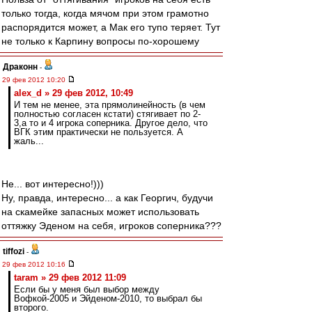
только тогда, когда мячом при этом грамотно
распорядится может, а Мак его тупо теряет. Тут
не только к Карпину вопросы по-хорошему
Драконн
-
29 фев 2012 10:20
alex_d » 29 фев 2012, 10:49
И тем не менее, эта прямолинейность (в чем
полностью согласен кстати) стягивает по 2-
3,а то и 4 игрока соперника. Другое дело, что
ВГК этим практически не пользуется. А
жаль...
Не... вот интересно!)))
Ну, правда, интересно... а как Георгич, будучи
на скамейке запасных может использовать
оттяжку Эденом на себя, игроков соперника???
tiffozi
-
29 фев 2012 10:16
taram » 29 фев 2012 11:09
Если бы у меня был выбор между
Вофкой-2005 и Эйденом-2010, то выбрал бы
второго.