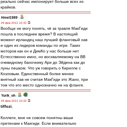
реально сейчас импонирует больше всех из
крайков.
Hmel1989
-
29 фев 2012 10:32
Вообще не могу понять, чё за травля МакГиди
пошла в последнее время? В настоящий
момент ирландец наш лучший фланговый хав
и один из лидеров команды по игре. Таких
моторов как он и ДимКо у нас больше нет.
Естесственно имхо, но восхваляемому на ВВ
очевидному баночнику Ари до Эйдена как до
луны пешком. Что уж говорить о Кирилле с
Козловым. Единственный более менее
внятный хав не считая МакГиди это Жано, при
том что его место однозначно не на фланге.
Yurik_oh
-
29 фев 2012 10:32
tiffozi
,
Коллеги, мне не совсем понятны ваши
претензии к Макгиди. Если внимательно