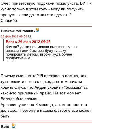
Олег, приветствую подскажи пожалуйста, ВИП -
купил только в этом году - могу ли получить
пропуск - если да то как это сделать?
Спасибо.
BuakawPorPramuk
-
29 фев 2012 09:04
Bent » 29 фев 2012 09:45
бомжи? даже не смешно смешно... у них
аршавин или быстров будут лавку
полировать летом, игроки куда более
продуктивные.
Почему смешно-то? Я прекрасно помню, как
тут полкниги очковало, когда летом начали
ходить слухи, что Айден уходит к "бомжам" за
какой-то приличный прайс. На тот момент
Володя был сломан.
Аршавин у них на 3 месяца, а там непонятно
дальше... Поэтому в нашем футболе все может
быть.
Bent
-