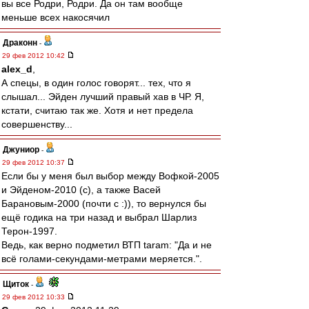
вы все Родри, Родри. Да он там вообще
меньше всех накосячил
Драконн
-
29 фев 2012 10:42
alex_d
,
А спецы, в один голос говорят... тех, что я
слышал... Эйден лучший правый хав в ЧР. Я,
кстати, считаю так же. Хотя и нет предела
совершенству...
Джуниор
-
29 фев 2012 10:37
Если бы у меня был выбор между Вофкой-2005
и Эйденом-2010 (с), а также Васей
Барановым-2000 (почти с :)), то вернулся бы
ещё годика на три назад и выбрал Шарлиз
Терон-1997.
Ведь, как верно подметил ВТП taram: "Да и не
всё голами-секундами-метрами меряется.".
Щиток
-
29 фев 2012 10:33