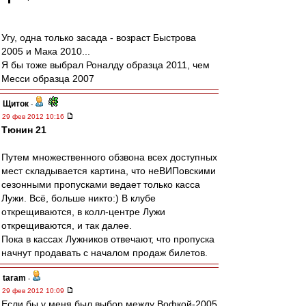
Угу, одна только засада - возраст Быстрова
2005 и Мака 2010...
Я бы тоже выбрал Роналду образца 2011, чем
Месси образца 2007
Щиток
-
29 фев 2012 10:16
Тюнин 21
Путем множественного обзвона всех доступных
мест складывается картина, что неВИПовскими
сезонными пропусками ведает только касса
Лужи. Всё, больше никто:) В клубе
открещиваются, в колл-центре Лужи
открещиваются, и так далее.
Пока в кассах Лужников отвечают, что пропуска
начнут продавать с началом продаж билетов.
taram
-
29 фев 2012 10:09
Если бы у меня был выбор между Вофкой-2005