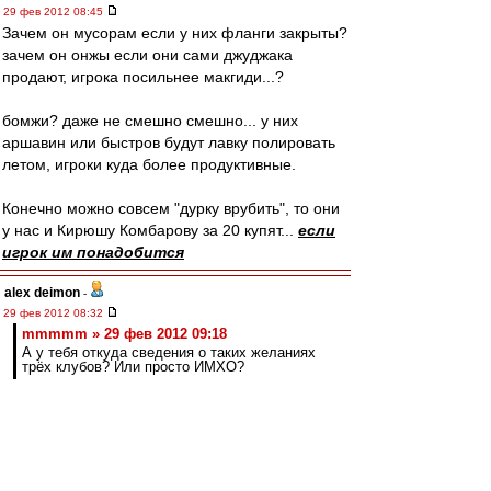
29 фев 2012 08:45
Зачем он мусорам если у них фланги закрыты?
зачем он онжы если они сами джуджака
продают, игрока посильнее макгиди...?
бомжи? даже не смешно смешно... у них
аршавин или быстров будут лавку полировать
летом, игроки куда более продуктивные.
Конечно можно совсем "дурку врубить", то они
у нас и Кирюшу Комбарову за 20 купят...
если
игрок им понадобится
alex deimon
-
29 фев 2012 08:32
mmmmm » 29 фев 2012 09:18
А у тебя откуда сведения о таких желаниях
трёх клубов? Или просто ИМХО?
А при чем тут желания? Изначальный посыл
был, что никто не даст за него больше 12... я
привел три клуба, которые легко это сделают,