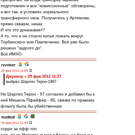
подготовлен и все "комиссионные" обговорены,
а вот так, в условиях нормального
трансферного окна. Получилось у Артемова,
прямо скажем, никак.
И что это доказывает?
А то, что и не стоило копья ломать вокруг
Торбинского или Павлюченко. Всё уже было
решено "задолго до".
Всё ИМХО.
revolver
-
29 фев 2012 11:09
Джуниор » 29 фев 2012 11:37
выбрал Шарлиз Терон-1997
На Шарлиз Терон - 97 согласен и добавил бы к
ней Мишель Пфайфер - 85, связка по правому
флангу была бы убийственная.
madbull
-
29 фев 2012 11:05
сорри за офф-топ
есть ли из Нижнего выезд в Казань на басе и к