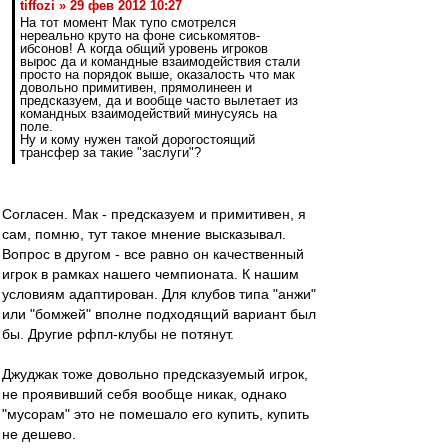
tiffozi » 29 фев 2012 10:27
На тот момент Мак тупо смотрелся
нереально круто на фоне сиськомятов-
ибсонов! А когда общий уровень игроков
вырос да и командные взаимодействия стали
просто на порядок выше, оказалость что мак
довольно примитивен, прямолинеен и
предсказуем, да и вообще часто вылетает из
командных взаимодействий минусуясь на
поле.
Ну и кому нужен такой дорогостоящий
трансфер за такие "заслуги"?
Согласен. Мак - предсказуем и примитивен, я
сам, помню, тут такое мнение высказывал.
Вопрос в другом - все равно он качественный
игрок в рамках нашего чемпионата. К нашим
условиям адаптирован. Для клубов типа "анжи"
или "бомжей" вполне подходящий вариант был
бы. Другие рфпл-клубы не потянут.
Джуджак тоже довольно предсказуемый игрок,
не проявивший себя вообще никак, однако
"мусорам" это не помешало его купить, купить
не дешево.