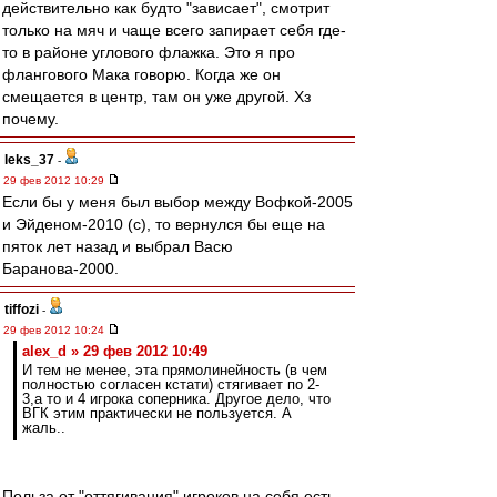
действительно как будто "зависает", смотрит
только на мяч и чаще всего запирает себя где-
то в районе углового флажка. Это я про
флангового Мака говорю. Когда же он
смещается в центр, там он уже другой. Хз
почему.
leks_37
-
29 фев 2012 10:29
Если бы у меня был выбор между Вофкой-2005
и Эйденом-2010 (с), то вернулся бы еще на
пяток лет назад и выбрал Васю
Баранова-2000.
tiffozi
-
29 фев 2012 10:24
alex_d » 29 фев 2012 10:49
И тем не менее, эта прямолинейность (в чем
полностью согласен кстати) стягивает по 2-
3,а то и 4 игрока соперника. Другое дело, что
ВГК этим практически не пользуется. А
жаль..
Польза от "оттягивания" игроков на себя есть