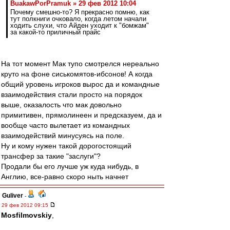
BuakawPorPramuk » 29 фев 2012 10:04
Почему смешно-то? Я прекрасно помню, как
тут полкниги очковало, когда летом начали
ходить слухи, что Айден уходит к "бомжам"
за какой-то приличный прайс
На тот момент Мак тупо смотрелся нереально
круто на фоне сиськомятов-ибсонов! А когда
общий уровень игроков вырос да и командные
взаимодействия стали просто на порядок
выше, оказалость что мак довольно
примитивен, прямолинеен и предсказуем, да и
вообще часто вылетает из командных
взаимодействий минусуясь на поле.
Ну и кому нужен такой дорогостоящий
трансфер за такие "заслуги"?
Продали бы его лучше уж куда нибудь, в
Англию, все-равно скоро ныть начнет
Guliver
-
29 фев 2012 09:15
Mosfilmovskiy
,