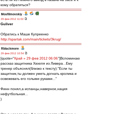
кому обратиться?
Mosfilmovskiy
-
29 фев 2012 11:02
Guliver
Обратись к Маше Купреенко
http://spartak.com/main/tickets/3krug/
Rblackmore
-
29 фев 2012 10:54
[quote="
Край » 29 фев 2012 06:06
"]Вспоминаю
рассказ защитника Хююпя из Ливера...Ему
тренер объяснял(близко к тексту):"Если ты
защитник,ты должен уметь догнать кролика и
освежевать его голыми руками..."
Финн понял,а испанцы,наверное,нация
нефутбольная...
)