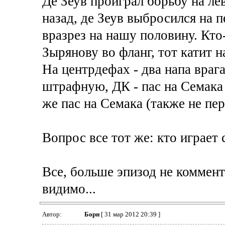
Де Зеув проиграл борьбу на ле
назад, де Зеув выбросился на п
вразрез на нашу половину. Кт
Зырянову во фланг, тот катит на
На центрдефах - два напа враг
штрафную, ДК - пас на Семака 
же пас на Семака (также не пе
Вопрос все тот же: кто играет 
Все, больше эпизод не коммен
видимо...
Автор:
Борн
[ 31 мар 2012 20:39 ]