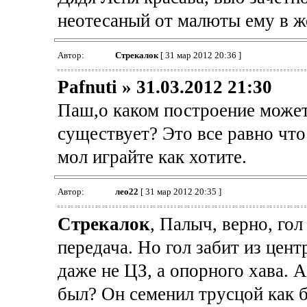
неотесаный от малюты ему в жо
Автор:
Стрекалок
[ 31 мар 2012 20:36 ]
Pafnuti » 31.03.2012 21:30
Паш,о каком построение может 
существует? Это все равно что
мол играйте как хотите.
Автор:
лео22
[ 31 мар 2012 20:35 ]
Стрекалок
, Палыч, верно, го
передача. Но гол забит из цент
даже не ЦЗ, а опорного хава. 
был? Он семенил трусцой как б