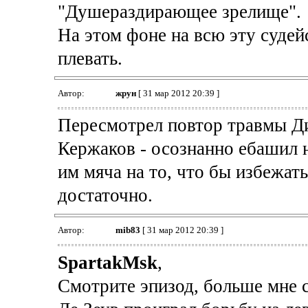
"Душераздирающее зрелище".
На этом фоне на всю эту суде
плевать.
Автор:
жрун
[ 31 мар 2012 20:39 ]
Пересмотрел повтор травмы Д
Кержаков - осознанно ебашил н
им мяча на то, что бы избежат
достаточно.
Автор:
mib83
[ 31 мар 2012 20:39 ]
SpartakMsk
,
Смотрите эпизод, больше мне с