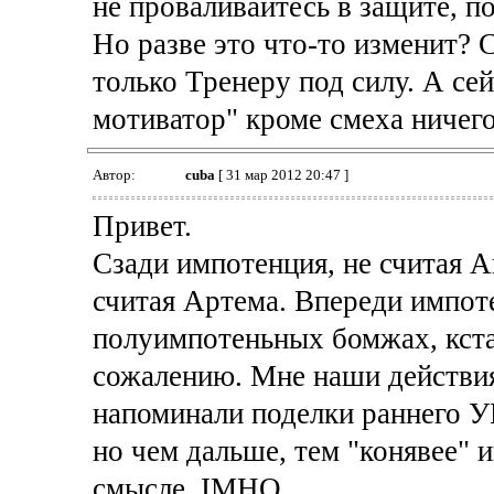
не проваливайтесь в защите, п
Но разве это что-то изменит? С
только Тренеру под силу. А се
мотиватор" кроме смеха ничего
Автор:
cuba
[ 31 мар 2012 20:47 ]
Привет.
Сзади импотенция, не считая А
считая Артема. Впереди импоте
полуимпотеньных бомжах, кст
сожалению. Мне наши действия 
напоминали поделки раннего УБ
но чем дальше, тем "конявее" 
смысле. IMHO