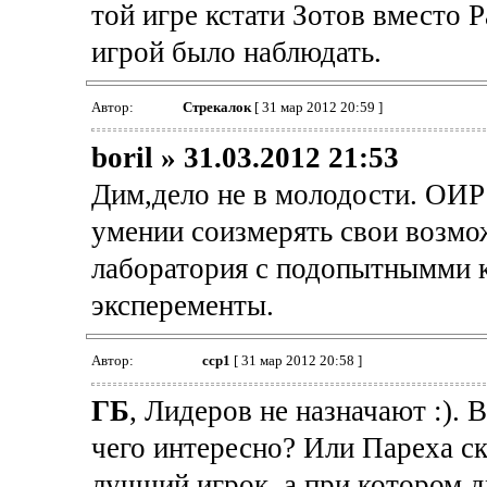
той игре кстати Зотов вместо 
игрой было наблюдать.
Автор:
Стрекалок
[ 31 мар 2012 20:59 ]
boril » 31.03.2012 21:53
Дим,дело не в молодости. ОИР
умении соизмерять свои возмож
лаборатория с подопытнымми к
эксперементы.
Автор:
ccp1
[ 31 мар 2012 20:58 ]
ГБ
, Лидеров не назначают :).
чего интересно? Или Пареха с
лучший игрок, а при котором д