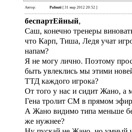
Автор:
Pafnuti
[ 31 мар 2012 20:52 ]
беспартЕйный
,
Саш, конечно тренеры виноват
что Карп, Тиша, Ледя учат игр
напам?
Я не могу лично. Поэтому прос
быть увлеклись мы этими нов
ТТД каждого игрока?
От того у нас и сидит Жано, а 
Гена тролит СМ в прямом эфире
А Жано видимо типа меньше бе
же нужнее?
Ну пускай не Жано, но умный 