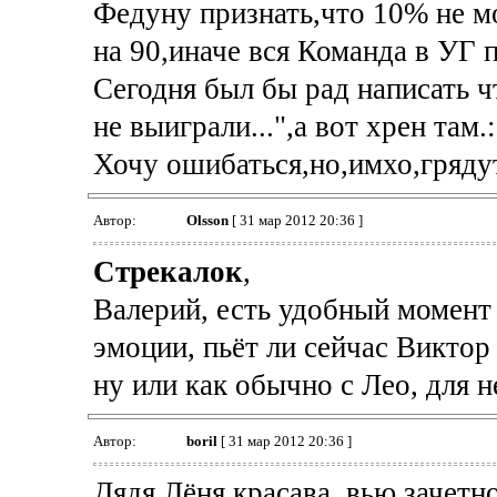
Федуну признать,что 10% не м
на 90,иначе вся Команда в УГ 
Сегодня был бы рад написать ч
не выиграли...",а вот хрен там.:
Хочу ошибаться,но,имхо,гряду
Автор:
Olsson
[ 31 мар 2012 20:36 ]
Стрекалок
,
Валерий, есть удобный момент 
эмоции, пьёт ли сейчас Виктор 
ну или как обычно с Лео, для н
Автор:
boril
[ 31 мар 2012 20:36 ]
Дядя Лёня красава, вью зачетно