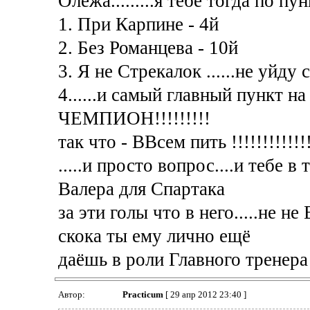
Олежа.........я тебе тогда по пун
1. При Карпине - 4й
2. Без Романцева - 10й
3. Я не Стрекалок ......не уйду 
4......и самый главный пункт на
ЧЕМПИОН!!!!!!!!!
так что - ВВсем пить !!!!!!!!!!!!!
.....и просто вопрос....и тебе в
Валера для Спартака
за эти голы что в него.....не не Ве
скока ты ему лично ещё
даёшь в роли Главного тренер
Автор:
Practicum
[ 29 апр 2012 23:40 ]