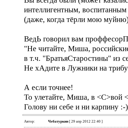
интеллигентным, воспитанным
(даже, когда тёрли мою муйню)
ВедЬ говорил вам проффесорП
"Не читайте, Миша, российские
в т.ч. "БратьяСтаростины" из 
Не хАдите в Лужники на трибу
А если точнее!
То улетайте, Миша, в <C>вой 
Голову ни себе и ни карпину :-))
Автор:
Чебатуркин
[ 29 апр 2012 22:40 ]