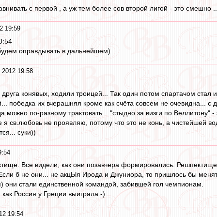
авнивать с первой , а уж тем более сов второй лигой - это смешно ..
2 19:59
0:54
будем оправдывать в дальнейшем)
 2012 19:58
 друга конявых, ходили троицей... Так один потом спартачом стал и 
... победка их вчерашняя кроме как счёта совсем не очевидна... с дв
а можно по-разному трактовать... "стыдно за визги по Веллитону" - э
 я св.любовь не проявляю, потому что это не конь, а чистейшей вод
я... суки))
9:54
тище. Все видели, как они позавчера формировались. Решпектище 
Если б не они... не акцЫя Ирода и Джуниора, то пришлось бы менят
) они стали единственной командой, забившей гол чемпионам.
как Россия у Греции выиграла:-)
12 19:54