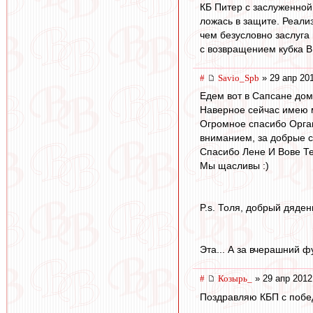
КБ Питер с заслуженной 
ложась в защите. Реализ
чем безусловно заслуга
с возвращением кубка В
#
Savio_Spb
» 29 апр 20
Едем вот в Сапсане домой
Наверное сейчас имею м
Огромное спасибо Органи
вниманием, за добрые с
Спасибо Лене И Вове Тер
Мы щасливы :)
P.s. Толя, добрый дяде
Эта... А за вчерашний фу
#
Козырь_
» 29 апр 2012
Поздравляю КБП с побед