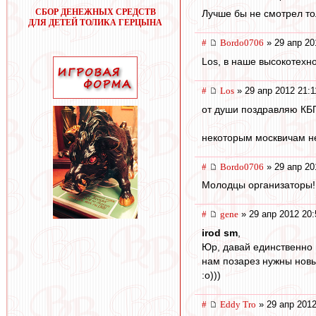
СБОР ДЕНЕЖНЫХ СРЕДСТВ
Лучше бы не смотрел тол
ДЛЯ ДЕТЕЙ ТОЛИКА ГЕРЦЫНА
#
Bordo0706
» 29 апр 20
Los, в наше высокотехн
#
Los
» 29 апр 2012 21:1
от души поздравляю КБП
некоторым москвичам не 
#
Bordo0706
» 29 апр 20
Молодцы организаторы!
#
gene
» 29 апр 2012 20:
irod sm
,
Юр, давай единственно 
нам позарез нужны нов
:о)))
#
Eddy Tro
» 29 апр 2012