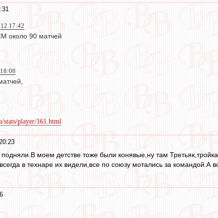
:31
012 17:42
СМ около 90 матчей
 18:08
матчей,
/stats/player/161.html
20:23
 подняли.В моем детстве тоже были конявые,ну там Третьяк,тройка
е всегда в технаре их видели,все по союзу мотались за командой.
6