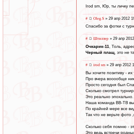
Irod sm, Юр, ты личку п
#
Oleg.S
» 29 апр 2012 1
Спасибо за фотки с тур
#
Штиллер
» 29 апр 2012
Очкарик-11
, Толь, адре
Черный плащ
, это не 
#
irod sm
» 29 апр 2012 
Вы хочите позитиву - их
Про вчера вооообще ник
Просто сегодня был Спа
Сколько смотрел турниры
Это реально эпохально.
Наша команда ВВ-ТВ выиг
По крайней мере все ви
Так что не верьте фото
Сколько себя помню - эт
Это ведь встречи родных