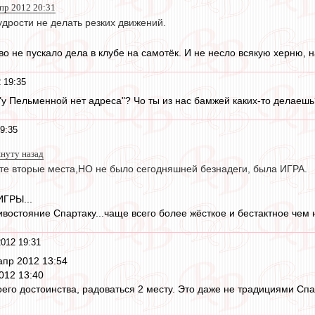
апр 2012 20:31
дрости не делать резких движений.
тво не пускало дела в клубе на самотёк. И не несло всякую херню, 
 19:35
 "у Пельменной нет адреса"? Чо ты из нас бамжей каких-то делаешь?
9:35
инуту назад
 те вторые места,НО не было сегодняшней безнадеги, была ИГРА.
ИГРЫ...
ивостояние Спартаку...чаще всего более жёсткое и бестактное чем 
2012 19:31
апр 2012 13:54
2012 13:40
оего достоинства, радоваться 2 месту. Это даже не традициями С