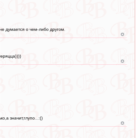
не думается о чем-либо другом.
еряцца))))
,а значит,глупо...:()