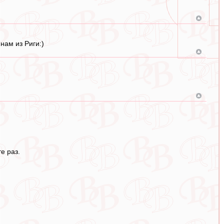
нам из Риги:)
е раз.