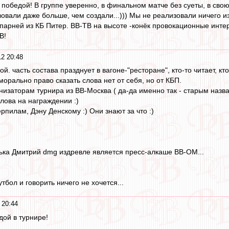
победой! В группе уверенно, в финальном матче без суеты, в свою
овали даже больше, чем создали...))) Мы не реализовали ничего из 
 парней из КБ Питер. ВВ-ТВ на высоте -конёк провокационные интер
В!
12 20:48
. часть состава празднует в вагоне-"ресторане", кто-то читает, кто-
орально право сказать слова нет от себя, но от КБП.
заторам турнира из ВВ-Москва ( да-да именно так - старым назван
лова на награждении :)
пилам, Дэну Денскому :) Они знают за что :)
нька Дмитрий dmg издревле является пресс-алкаше ВВ-ОМ...
тбол и говорить ничего не хочется...
 20:44
ой в турнире!