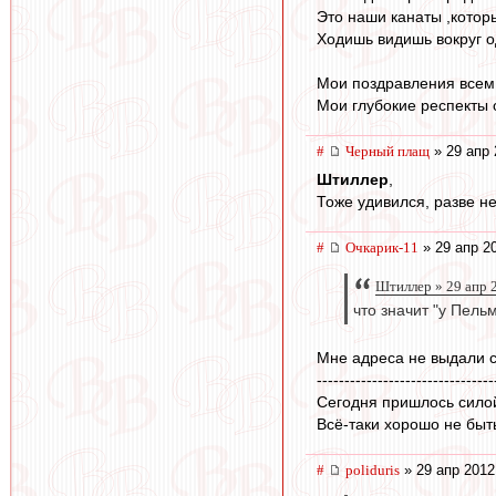
Это наши канаты ,которы
Ходишь видишь вокруг о
Мои поздравления всем 
Мои глубокие респекты 
#
Черный плащ
» 29 апр 
Штиллер
,
Тоже удивился, разве не
#
Очкарик-11
» 29 апр 2
Штиллер » 29 апр 
что значит "у Пель
Мне адреса не выдали с
--------------------------------
Сегодня пришлось силой
Всё-таки хорошо не быть
#
poliduris
» 29 апр 2012