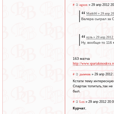
#
agson
» 29 апр 2012 20
Mark66 » 29 апр 2
Валера сыграл за 
нуль » 29 апр 2012
Ну, вообще-то 116 
163 матча
http://www.spartakmoskva.ru
#
дымчик
» 29 апр 2012 
Кстати тему интересную
Спартак топитьть,так н
был.
#
Los
» 29 апр 2012 20:0
Курчат
,