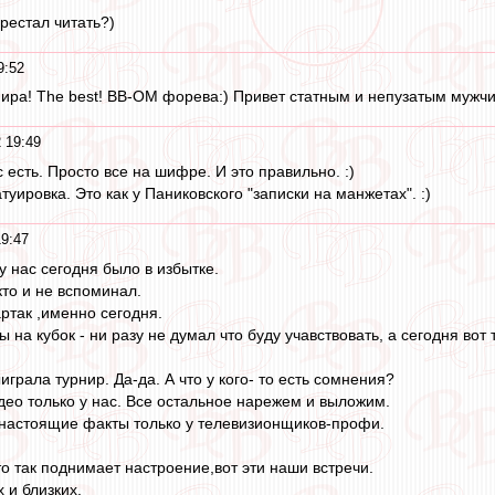
ерестал читать?)
9:52
нира! The best! ВВ-ОМ форева:) Привет статным и непузатым мужчи
 19:49
с есть. Просто все на шифре. И это правильно. :)
татуировка. Это как у Паниковского "записки на манжетах". :)
19:47
 у нас сегодня было в избытке.
то и не вспоминал.
ртак ,именно сегодня.
 на кубок - ни разу не думал что буду учавствовать, а сегодня вот т
рала турнир. Да-да. А что у кого- то есть сомнения?
део только у нас. Все остальное нарежем и выложим.
 ,настоящие факты только у телевизионщиков-профи.
о так поднимает настроение,вот эти наши встречи.
 и близких.