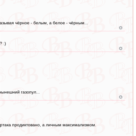
называя чёрное - белым, а белое - чёрным...
 :)
нынешний газопул...
партака продиктовано, а личным максимализмом.