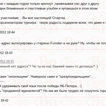
е с каждым годом только крепнут ,привязывая нас друг к другу.
дни блаженные и счастливые улыбки и купаешься в этом всем.
участникам, - Вы все настоящий Спартак.
организаторам турнира - такую радость подарили всем, что даже и 
2012 19:44
 адрес вытатуирован у старины Funster-а на руке? Ну, чтобы не пот
012 19:43
2012 20:35
менной нет адреса"? Чо ты из нас бамжей каких-то делаешь? :)
ами "лепильщики". Наверное сами и "сразупоедальщики"...
----
 удерживать свой язык после победы КБ-Питера...:)
 "продажной журналюгой"! Но как же было трудно не пошутить горько
 19:42