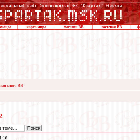
оманда
карта мира
магазин ВВ
гостевая ВВ
ф
вая книга ВВ
12
1:16