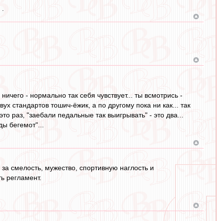
 .
ничего - нормально так себя чувствует... ты всмотрись -
ух стандартов тошич-ёжик, а по другому пока ни как... так
то раз, "заебали педальные так выигрывать" - это два...
ы бегемот"...
за смелость, мужество, спортивную наглость и
ь регламент.