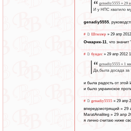
genadiy5555 » 29 
И у НПС хватило му
genadiy5555
, руководс
#
Штиллер
» 29 апр 2012
Очкарик-11
, что значит
#
бундес
» 29 апр 2012 1
genadiy5555 » 1 м
Да,была досада за
и была радость от этой 
и было украинское прот
#
genadiy5555
» 29 апр 
впередсмотрящий » 29 
MaratAnaliteg » 29 апр 
я лично считаю ниже св