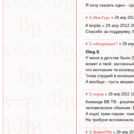
Я хочу сказать одно - ср
#
Мак-Гуру
» 29 апр 201
# terpila » 29 апр 2012 2
Спасибо за поддержку, 
#
whitepissuar17
» 29 апр
Oleg.S
,
У меня в детстве было 2
может и твой, засланный
что молчание тв.коневод
"пока слуцкий в конюшне
А вообще - пусть вешаютс
#
terpila
» 29 апр 2012 1
Команде ВВ ТВ - решпек
человеческое обаяние. 
А еще( трам-парам -пам
На трибуне вспоминали, 
#
Bordo0706
» 29 апр 20