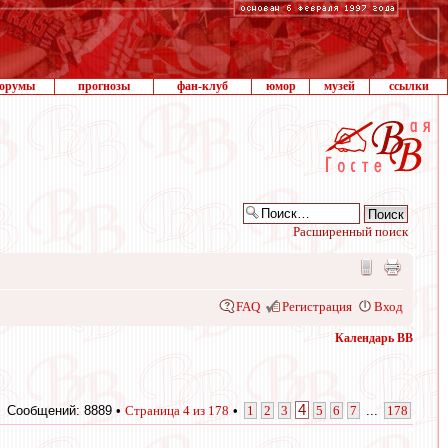
орумы
прогнозы
фан-клуб
юмор
музей
ссылки
Расширенный поиск
FAQ
Регистрация
Вход
Календарь ВВ
4
Сообщений: 8889 •
Страница
4
из
178
•
1
2
3
5
6
7
...
178