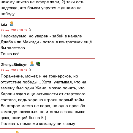
никому ничего не оформляли, 2) таки есть
надежда, что бомжи упрутся с динамо на
победу
iaia
-
22 апр 2012 18:09
Недоказуемо, но уверен - забей в начале
Дзюба или Макгиди - потом в контратаках ещё
бы залетело.
Тонко всё.
ZhenyaSinitsyn
-
22 апр 2012 18:09
Поражение, может, и не тренерское, но
отсутствие победы... Хотя, учитывая, что на
замену был один Жано, можно понять, что
Карпин ждал еще активности от стартового
состава, ведь хорошо играли первый тайм.
Во второе место не верю, но одна просьба
команде: оказаться по итогам сезона выше
цска, позиций бы на 5:)
Поливать помоями команду ни к чему