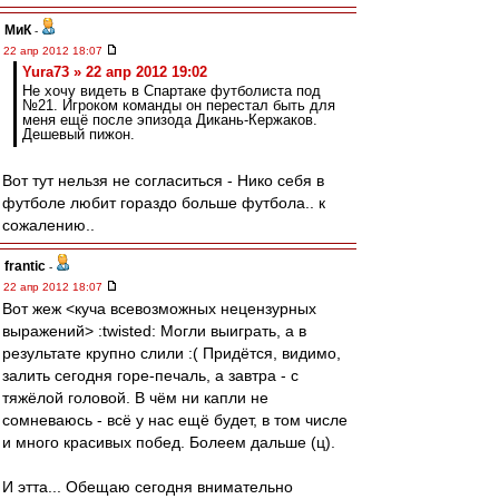
МиК
-
22 апр 2012 18:07
Yura73 » 22 апр 2012 19:02
Не хочу видеть в Спартаке футболиста под
№21. Игроком команды он перестал быть для
меня ещё после эпизода Дикань-Кержаков.
Дешевый пижон.
Вот тут нельзя не согласиться - Нико себя в
футболе любит гораздо больше футбола.. к
сожалению..
frantic
-
22 апр 2012 18:07
Вот жеж <куча всевозможных нецензурных
выражений> :twisted: Могли выиграть, а в
результате крупно слили :( Придётся, видимо,
залить сегодня горе-печаль, а завтра - с
тяжёлой головой. В чём ни капли не
сомневаюсь - всё у нас ещё будет, в том числе
и много красивых побед. Болеем дальше (ц).
И этта... Обещаю сегодня внимательно