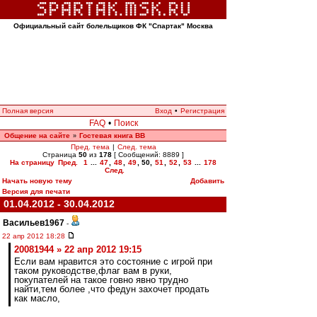
Официальный сайт болельщиков ФК "Спартак" Москва
Полная версия
Вход
•
Регистрация
FAQ
•
Поиск
Общение на сайте
Гостевая книга ВВ
»
Пред. тема
|
След. тема
Страница
50
из
178
[ Сообщений: 8889 ]
На страницу
Пред.
1
...
47
,
48
,
49
,
50
,
51
,
52
,
53
...
178
След.
Начать новую тему
Добавить
Версия для печати
01.04.2012 - 30.04.2012
Васильев1967
-
22 апр 2012 18:28
20081944 » 22 апр 2012 19:15
Если вам нравится это состояние с игрой при
таком руководстве,флаг вам в руки,
покупателей на такое говно явно трудно
найти,тем более ,что федун захочет продать
как масло,