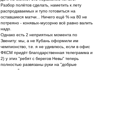
Разбор полётов сделать, наметить к лету
распродаваемых и тупо готовиться на
оставшиеся матчи... Ничего ещё % на 80 не
потреяно - конявых-мусорню всё равно валить
надо.
Однако есть 2 неприятных момента по
Звениту: мы, а не Кубань оформили им
чемпионство, т.е. я не удивлюсь, если в офис
ФКСМ придёт благодарственная телеграмма и
2) у этих "ребят с берегов Невы" теперь
полностью развязаны руки на "добрые
поступки".
Склонен считать, что сегодня произошёл
несчастный случай, но вот возник он на почве
самоуспокоенности, а это - яркое проявление
непроффесионализма... однозначно.
ys
-
22 апр 2012 18:04
jaykey » 22 апр 2012 18:52
Ну и вообще по матчу. Бывает, конечно, где-
то не прет, но чтоб так, всю игру - даже не
вспомню когда такое видел