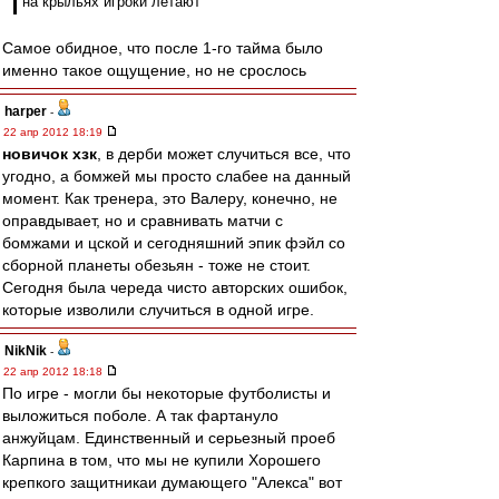
на крыльях игроки летают
Самое обидное, что после 1-го тайма было
именно такое ощущение, но не срослось
harper
-
22 апр 2012 18:19
новичок хзк
, в дерби может случиться все, что
угодно, а бомжей мы просто слабее на данный
момент. Как тренера, это Валеру, конечно, не
оправдывает, но и сравнивать матчи с
бомжами и цской и сегодняшний эпик фэйл со
сборной планеты обезьян - тоже не стоит.
Сегодня была череда чисто авторских ошибок,
которые изволили случиться в одной игре.
NikNik
-
22 апр 2012 18:18
По игре - могли бы некоторые футболисты и
выложиться поболе. А так фартануло
анжуйцам. Единственный и серьезный проеб
Карпина в том, что мы не купили Хорошего
крепкого защитникаи думающего "Алекса" вот