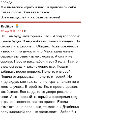
пройди.
Мы пытались играть в пас...и привозили себе
гол за голом...бывает и такое.
Всем пиздюлей и на базе запереть!
Krolikov
-
22 апр 2012 18:14
Эх... не буду категоричен. Но ЛЧ под вопросом:
( жаль будет. В еврокубки-то точно попадем. Но
снова Лига Европы... Обидно. Тоже склоняюсь
к версии, что думали, что Махачкала ничем
серьезным ответить не сможем. А она и не
смогла. Просто расслабон и вот 3 гола. Так-то
в целом ведь и закономерно все. Пошли
забивать после первого. Получили второй.
Пошли отыгрываться, получили третий. Но
индивидуально так, конечно, срать нельзя ни в
коем случае... Второй гол Коля просто срезал,
так бывает. Все когда-то во дворе резали в
свои. А вот первый, который и определил ход
игры, он, конечно, знатно привез. Ежели
отмотать еще пораньше, то можно и Дзюбиньо
пару кирпичей сраных предъявить. Забил бы,