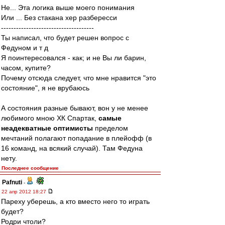
Не... Эта логика выше моего понимания
Или ... Без стакана хер разбересси
-------------------------------------
Ты написал, что будет решен вопрос с
Федуном и т д
Я поинтересовался - как; и не Вы ли барин,
часом, купите?
Почему отсюда следует, что мне нравится "это
состояние", я не врубаюсь
А состояния разные бывают, вон у не менее
любимого мною ХК Спартак,
самые
неадекватные оптимисты
пределом
мечтаний полагают попадание в плейофф (в
16 команд, на всякий случай). Там Федуна
нету.
Последнее сообщение
Pafnuti
-
22 апр 2012 18:27
Пареху уберешь, а кто вместо него то играть
будет?
Родри чтоли?