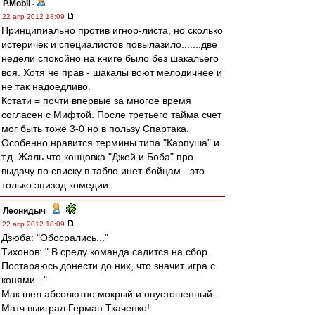
P.Mobil
-
22 апр 2012 18:09
Принципиально против игнор-листа, но сколько
истеричек и специалистов повылазило.......две
недели спокойно на книге было без шакальего
воя. Хотя не прав - шакалы воют мелодичнее и
не так надоедливо.
Кстати = почти впервые за многое время
согласен с Мифтой. После третьего тайма счет
мог быть тоже 3-0 но в пользу Спартака.
Особенно нравится термины типа "Карпуша" и
т.д. Жаль что концовка "Джей и Боба" про
выдачу по списку в табло инет-бойцам - это
только эпизод комедии.
Леонидыч
-
22 апр 2012 18:09
Дзюба: "Обосрались..."
Тихонов: " В среду команда садится на сбор.
Постараюсь донести до них, что значит игра с
конями..."
Мак шел абсолютно мокрый и опустошенный.
Матч выиграл Герман Ткаченко!