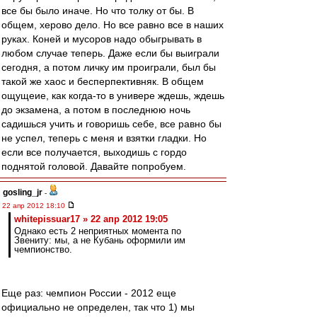
все бы было иначе. Но что толку от бы. В
общем, херово дело. Но все равно все в наших
руках. Коней и мусоров надо обыгрывать в
любом случае теперь. Даже если бы выиграли
сегодня, а потом личку им проиграли, был бы
такой же хаос и бесперпективняк. В общем
ощущеие, как когда-то в универе ждешь, ждешь
до экзамена, а потом в последнюю ночь
садишься учить и говоришь себе, все равно бы
не успел, теперь с меня и взятки гладки. Но
если все получается, выходишь с гордо
поднятой головой. Давайте попробуем.
gosling_jr
-
22 апр 2012 18:10
whitepissuar17 » 22 апр 2012 19:05
Однако есть 2 неприятных момента по
Звениту: мы, а не Кубань оформили им
чемпионство.
Еще раз: чемпион России - 2012 еще
официально не определен, так что 1) мы