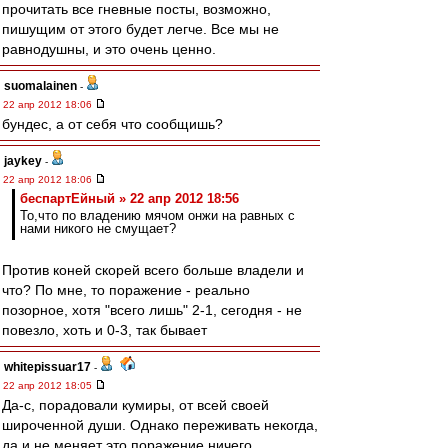
прочитать все гневные посты, возможно,
пишущим от этого будет легче. Все мы не
равнодушны, и это очень ценно.
suomalainen
-
22 апр 2012 18:06
бундес, а от себя что сообщишь?
jaykey
-
22 апр 2012 18:06
беспартЕйный » 22 апр 2012 18:56
То,что по владению мячом онжи на равных с
нами никого не смущает?
Против коней скорей всего больше владели и
что? По мне, то поражение - реально
позорное, хотя "всего лишь" 2-1, сегодня - не
повезло, хоть и 0-3, так бывает
whitepissuar17
-
22 апр 2012 18:05
Да-с, порадовали кумиры, от всей своей
широченной души. Однако переживать некогда,
да и не меняет это поражение ничего.