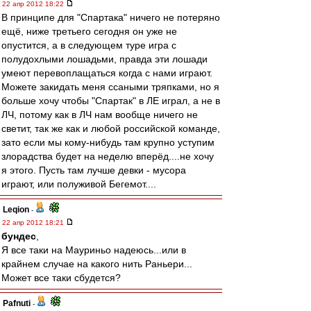
22 апр 2012 18:22
В принципе для "Спартака" ничего не потеряно
ещё, ниже третьего сегодня он уже не
опустится, а в следующем туре игра с
полудохлыми лошадьми, правда эти лошади
умеют перевоплащаться когда с нами играют.
Можете закидать меня ссаными тряпками, но я
больше хочу чтобы "Спартак" в ЛЕ играл, а не в
ЛЧ, потому как в ЛЧ нам вообще ничего не
светит, так же как и любой российской команде,
зато если мы кому-нибудь там крупно уступим
злорадства будет на неделю вперёд....не хочу
я этого. Пусть там лучше девки - мусора
играют, или полуживой Бегемот....
Leqion
-
22 апр 2012 18:21
бундес
,
Я все таки на Мауриньо надеюсь...или в
крайнем случае на какого нить Раньери...
Может все таки сбудется?
Pafnuti
-