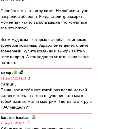
Проебали мы это игру сами. Не забили и тупо
насрали в обороне. Когда стали транжирить
моменты - как то запала мысль что кончиться
все это плохо.
Всем мудакам - которые оскорбляют игроков,
тренеров команды. Заработайте денег, станте
тренерами, купите команду и выигрывайте у
всех подряд. А так надоело читать ваши сопли
на книге.
Netop
-
22 апр 2012 18:18
Pafnuti
,
Паша, вот я тебя уже какой раз после матчей
читаю и складывается ощущение, что мы с
тобой разные матчи смотрим. Где ты там игру в
ПАС увидел???
karabas-barabas
-
22 апр 2012 18:16
К большому сожалению такие провальные