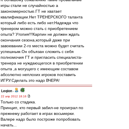
игры стали не случайностью а
закономерностью.ГТ не хватает
квалификации.Нет ТРЕНЕРСКОГО таланта
который либо есть либо нет.Надежда что
тренером можно стать с приобретением
опыта? Утопия!!!Карпин не должен ждать
окончания сезона,который даже при
завоевании 2-го места можно будет считать
успешным.Он объязан сложить с себя
полномочия ГТ и пригласить специалиста-
тренера не нуждающегося в приобретении
опыта ,а могущего с имеющим составом
абсолютно неплохих игроков поставить
ИГРУ.Сделать это надо ВЧЕРА!
Leqion
-
22 апр 2012 18:16
Только со стадика.
Принцип, кто первый забил-не проиграл по
прежнему работает в играх восьмерки.
Валере надо было построже попробовать
начать...