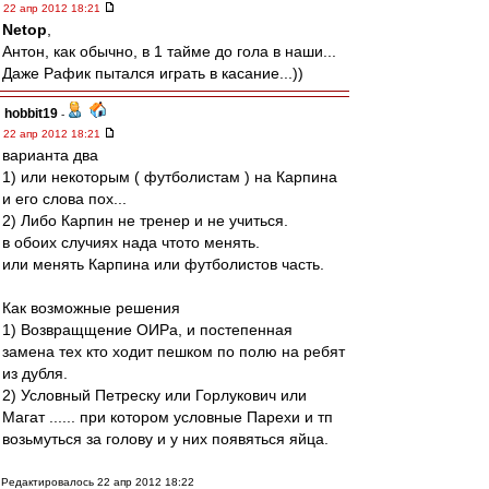
22 апр 2012 18:21
Netop
,
Антон, как обычно, в 1 тайме до гола в наши...
Даже Рафик пытался играть в касание...))
hobbit19
-
22 апр 2012 18:21
варианта два
1) или некоторым ( футболистам ) на Карпина
и его слова пох...
2) Либо Карпин не тренер и не учиться.
в обоих случиях нада чтото менять.
или менять Карпина или футболистов часть.
Как возможные решения
1) Возвращщение ОИРа, и постепенная
замена тех кто ходит пешком по полю на ребят
из дубля.
2) Условный Петреску или Горлукович или
Магат ...... при котором условные Парехи и тп
возьмуться за голову и у них появяться яйца.
Редактировалось 22 апр 2012 18:22