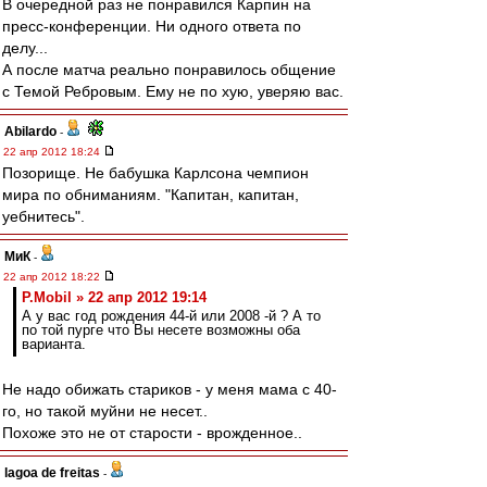
В очередной раз не понравился Карпин на
пресс-конференции. Ни одного ответа по
делу...
А после матча реально понравилось общение
с Темой Ребровым. Ему не по хую, уверяю вас.
Abilardo
-
22 апр 2012 18:24
Позорище. Не бабушка Карлсона чемпион
мира по обниманиям. "Капитан, капитан,
уебнитесь".
МиК
-
22 апр 2012 18:22
P.Mobil » 22 апр 2012 19:14
А у вас год рождения 44-й или 2008 -й ? А то
по той пурге что Вы несете возможны оба
варианта.
Не надо обижать стариков - у меня мама с 40-
го, но такой муйни не несет..
Похоже это не от старости - врожденное..
lagoa de freitas
-