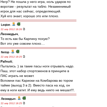
Негр? Не пошла у него игра, ноль ударов по
воротам - результат на табло. Незаменимый
игрок для нас сейчас, определяющий.
Хуй его знает, хорошо это или плохо.
Leqion
-
22 апр 2012 18:26
Леонидыч
,
То есть как бы Карпину похую?
Вот это уже совсем плохо....
Netop
-
22 апр 2012 18:25
Pafnuti
,
Пытались :) за такие пасы ноги отрывать надо.
Паш, этот набор спортсменов в принципе в
ПАС играть не может.
Вспомни пас Кариоки на Комбарова во тором
тайме (выход 3 в 2). Вместо паса на ход, он
ему в ноги катит. И ему ведь никто не мешал!!!.
Леонидыч
-
22 апр 2012 18:25