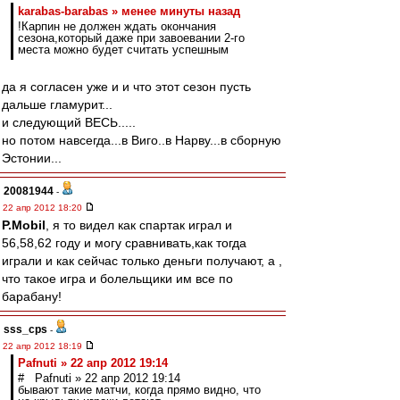
karabas-barabas » менее минуты назад
!Карпин не должен ждать окончания
сезона,который даже при завоевании 2-го
места можно будет считать успешным
да я согласен уже и и что этот сезон пусть
дальше гламурит...
и следующий ВЕСЬ.....
но потом навсегда...в Виго..в Нарву...в сборную
Эстонии...
20081944
-
22 апр 2012 18:20
P.Mobil
, я то видел как спартак играл и
56,58,62 году и могу сравнивать,как тогда
играли и как сейчас только деньги получают, а ,
что такое игра и болельщики им все по
барабану!
sss_cps
-
22 апр 2012 18:19
Pafnuti » 22 апр 2012 19:14
# Pafnuti » 22 апр 2012 19:14
бывают такие матчи, когда прямо видно, что