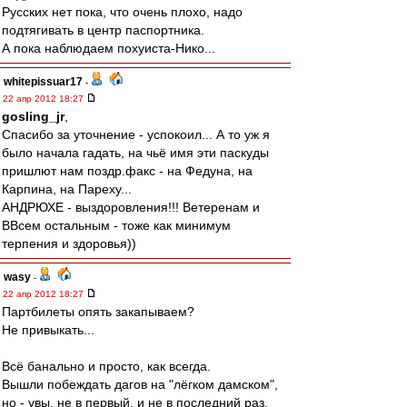
Русских нет пока, что очень плохо, надо
подтягивать в центр паспортника.
А пока наблюдаем похуиста-Нико...
whitepissuar17
-
22 апр 2012 18:27
gosling_jr
,
Спасибо за уточнение - успокоил... А то уж я
было начала гадать, на чьё имя эти паскуды
пришлют нам поздр.факс - на Федуна, на
Карпина, на Пареху...
АНДРЮХЕ - выздоровления!!! Ветеренам и
ВВсем остальным - тоже как минимум
терпения и здоровья))
wasy
-
22 апр 2012 18:27
Партбилеты опять закапываем?
Не привыкать...
Всё банально и просто, как всегда.
Вышли побеждать дагов на "лёгком дамском",
но - увы, не в первый, и не в последний раз,