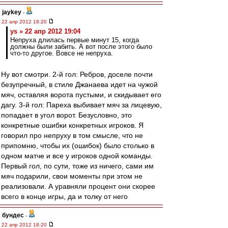
jaykey
-
22 апр 2012 18:20
ys » 22 апр 2012 19:04
Непруха длилась первые минут 15, когда
должны были забить. А вот после этого было
что-то другое. Вовсе не непруха.
Ну вот смотри. 2-й гол: Ребров, доселе почти
безупречный, в стиле Джанаева идет на чужой
мяч, оставляя ворота пустыми, и скидывает его
дагу. 3-й гол: Пареха выбивает мяч за лицевую,
попадает в угол ворот. Безусловно, это
конкретные ошибки конкретных игроков. Я
говорил про непруху в том смысле, что не
припомню, чтобы их (ошибок) было столько в
одном матче и все у игроков одной команды.
Первый гол, по сути, тоже из ничего, сами им
мяч подарили, свои моменты при этом не
реализовали. А уравняли процент они скорее
всего в конце игры, да и толку от него
бундес
-
22 апр 2012 18:20