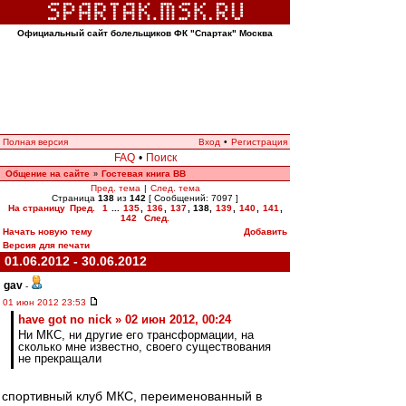
Официальный сайт болельщиков ФК "Спартак" Москва
Полная версия
Вход
•
Регистрация
FAQ
•
Поиск
Общение на сайте
Гостевая книга ВВ
»
Пред. тема
|
След. тема
Страница
138
из
142
[ Сообщений: 7097 ]
На страницу
Пред.
1
...
135
,
136
,
137
,
138
,
139
,
140
,
141
,
142
След.
Начать новую тему
Добавить
Версия для печати
01.06.2012 - 30.06.2012
gav
-
01 июн 2012 23:53
have got no nick » 02 июн 2012, 00:24
Ни МКС, ни другие его трансформации, на
сколько мне известно, своего существования
не прекращали
спортивный клуб МКС, переименованный в