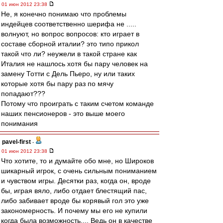
01 июн 2012 23:38
Не, я конечно понимаю что проблемы
индейцев соответственно шерифа не .....
волнуют, но вопрос вопросов: кто играет в
составе сборной италии? это типо прикол
такой что ли? неужели в такой стране как
Италия не нашлось хотя бы пару человек на
замену Тотти с Дель Пьеро, ну или таких
которые хотя бы пару раз по мячу
попадают???
Потому что проиграть с таким счетом команде
наших пенсионеров - это выше моего
понимания
pavel-first
-
01 июн 2012 23:38
Что хотите, то и думайте обо мне, но Широков
шикарный игрок, с очень сильным пониманием
и чувством игры. Десятки раз, когда он, вроде
бы, играя вяло, либо отдает блестящий пас,
либо забивает вроде бы корявый гол это уже
закономерность. И почему мы его не купили
когда была возможность.... Ведь он в качестве