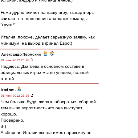
эстоний, андорр и лихтенштейнов:)
Рома дурно влияет на нашу игру, т.к.партнеры
считают его появление аналогом команды
"грузи!"
Италия, похоже, делает серьезную заявку, как
минимум, на выход в финал Евро:)
Александр Пермский
-
01 июн 2012 23:28
Надеюсь, Дзагоева в основном составе в
официальных играх мы не увидим, полный
отстой.
irod sm
-
01 июн 2012 23:25
Чем больше будут желать обосраться сборной-
тем выше вероятность что она выступит
хорошо.
Проверено.
8-)
А сборная Италии всегда имеет привычку не