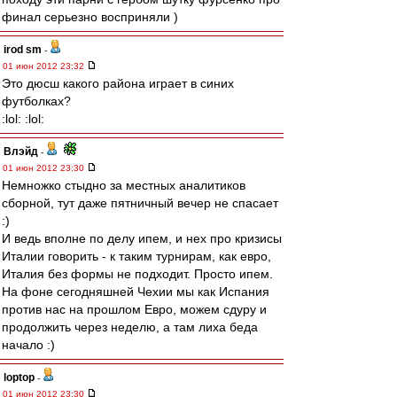
финал серьезно восприняли )
irod sm
-
01 июн 2012 23:32
Это дюсш какого района играет в синих
футболках?
:lol: :lol:
Влэйд
-
01 июн 2012 23:30
Немножко стыдно за местных аналитиков
сборной, тут даже пятничный вечер не спасает
:)
И ведь вполне по делу ипем, и нех про кризисы
Италии говорить - к таким турнирам, как евро,
Италия без формы не подходит. Просто ипем.
На фоне сегодняшней Чехии мы как Испания
против нас на прошлом Евро, можем сдуру и
продолжить через неделю, а там лиха беда
начало :)
loptop
-
01 июн 2012 23:30