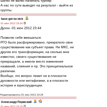
шатко не валко начинать турнир.
А нас по сути выводят на результат - выйти из
группы.
have got no nick
-
01 июн 2012 23:24
Духон -01 июн 2012 23:44
Позволю себе вмешаться.
РГО было расформировано, прекратило свое
существование как субъект права. Ни МКС, ни
другие его трансформации, на сколько мне
известно, своего существования не
прекращали, а имели место изменения
названий, слияния и пр. Это принципиальное
различае.
Вообще, это вопрос лежит не в плоскости
духовности или метафизики, а в плоскости
истории и юриспруденции.
Редактировалось 01 июн 2012 23:26
Александр Пермский
-
01 июн 2012 23:15