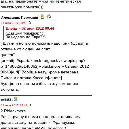
ага, на чемпионате мира им генетическая
память уже помогла)))
Александр Пермский
-
01 июн 2012 23:50
Влэйд » 02 июн 2012 00:44
Сдавшим товарняк? :)
За неделю до Евро? :)
[ Шутки и ночью понимать надо, они (шутки) в
отличие от людей не спят.
quote="
[url=http://spartak.msk.ru/guest/viewtopic.php?
p=148862#p148862]Rblackmore » 02 июн 2012
00:43[/url]"]Вообще нету, кроме ветерана
Пирло и алкаша Кассано[/quote]
Буффона явно ты забыл в эту компанию
включить.
mib83
-
01 июн 2012 23:49
2 Rblackmore
Раз в группу с нами не попала, пришлось
делать ставку на товарняк. Французам,
например, перед ЧМ-98 помогло:)