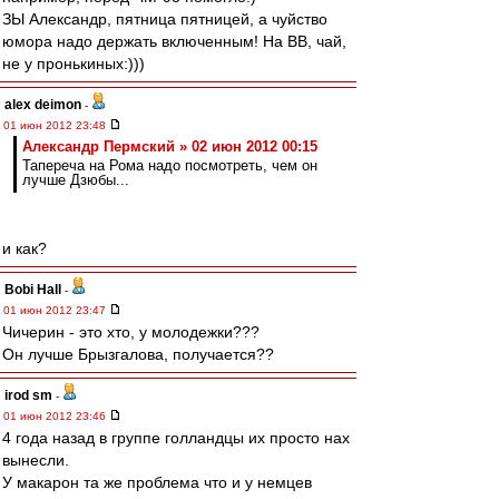
ЗЫ Александр, пятница пятницей, а чуйство
юмора надо держать включенным! На ВВ, чай,
не у пронькиных:)))
alex deimon
-
01 июн 2012 23:48
Александр Пермский » 02 июн 2012 00:15
Тапереча на Рома надо посмотреть, чем он
лучше Дзюбы...
и как?
Bobi Hall
-
01 июн 2012 23:47
Чичерин - это хто, у молодежки???
Он лучше Брызгалова, получается??
irod sm
-
01 июн 2012 23:46
4 года назад в группе голландцы их просто нах
вынесли.
У макарон та же проблема что и у немцев