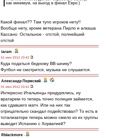
как минимум, на выход в финал Евро:)
Какой финал?? Там тупо игроков нету!!
Вообще нету, кроме ветерана Пирло и алкаша
Кассано. Остальное - отстой, полнейший
отстой
taram
-
01 июн 2012 23:42
Куда податься бедному ВВ-шнику?
Футбол не смотрится, музыка не слушается.
Александр Пермский
-
01 июн 2012 23:41
Интересно Итальянцы придурялись, ну
вратарем-то теперь точно полиция займется,
как сдавшего матч. Или на них так
отрицательно скандал подействовал? То есть в
тотализаторе теперь можно смело из их группы
выводит Испанию с Хорватией?
Rblackmore
-