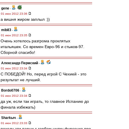
gene
-
01 июн 2012 23:36
а вишня жиром заплыл :))
mib83
-
01 июн 2012 23:35
Очень хотелось разгрома проклятых
итальяшек. Со времен Евро-96 и стыков-97.
Сборной спасибо!
Александр Пермский
-
01 июн 2012 23:34
С ПОБЕДОЙ! Но, перед игрой С Чехией - это
результат не лучший.
Bordo0706
-
01 июн 2012 23:34
да уж, если так играть, то главное Испанию до
финала избежать)
Sharkыч
-
01 июн 2012 23:33
походу эти парни с гербом шутку фурсенко про