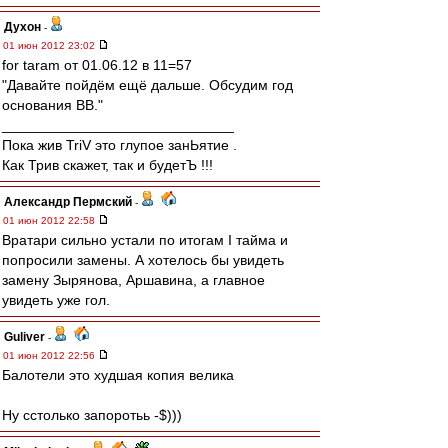
Духон
-
01 июн 2012 23:02
for taram от 01.06.12 в 11=57
"Давайте пойдём ещё дальше. Обсудим год
основания ВВ."
_____________________________
Пока жив TriV это глупое занЬятие .
Как Трив скажет, так и будетЪ !!!
Александр Пермский
-
01 июн 2012 22:58
Вратари сильно устали по итогам I тайма и
попросили замены. А хотелось бы увидеть
замену Зырянова, Аршавина, а главное
увидеть уже гол.
Guliver
-
01 июн 2012 22:56
Балотели это худшая копия велика
Ну сстолько запоротьь -$)))