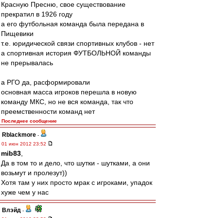
Красную Пресню, свое существование
прекратил в 1926 году
а его футбольная команда была передана в
Пищевики
т.е. юридической связи спортивных клубов - нет
а спортивная история ФУТБОЛЬНОЙ команды
не прерывалась
а РГО да, расформировали
основная масса игроков перешла в новую
команду МКС, но не вся команда, так что
преемственности команд нет
Последнее сообщение
Rblackmore
-
01 июн 2012 23:52
mib83
,
Да в том то и дело, что шутки - шутками, а они
возьмут и пролезут))
Хотя там у них просто мрак с игроками, упадок
хуже чем у нас
Влэйд
-