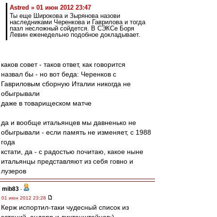
Astred » 01 июн 2012 23:47
Ты еще Широкова и Зырянова назови
наследниками Черенкова и Гаврилова и тогда
пазл несложный сойдется. В СЭКСе Боря
Левин еженедельно подобное докладывает.
каков совет - таков ответ, как говорится
назвал бы - но вот беда: Черенков с
Гавриловым сборную Италии никогда не
обыгрывали
даже в товарищеском матче
да и вообще итальянцев мы давненько не
обыгрывали - если память не изменяет, с 1988
года
кстати, да - с радостью почитаю, какое ныне
итальянцы представляют из себя говно и
лузеров
mib83
-
01 июн 2012 23:28
Керж испортил-таки чудесный список из