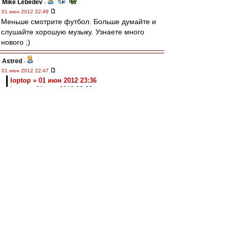
Mike Lebedev
-
01 июн 2012 22:49
Меньше смотрите футбол. Больше думайте и
слушайте хорошую музыку. Узнаете много
нового ;)
Astred
-
01 июн 2012 22:47
loptop » 01 июн 2012 23:36
loptop » 01 июн 2012 23:36
Ты еще Широкова и Зырянова назови
наследниками Черенкова и Гаврилова и тогда
пазл несложный сойдется. В СЭКСе Боря
Левин еженедельно подобное докладывает.
pavel-first
-
01 июн 2012 22:47
Лайф сватает к нам Ласину Траоре. Я был бы
рад если так и произойдет. Игрок весьма
хороший.
П.С.: а сборная прилично играет то! Мысль
присутствует, да и желание.