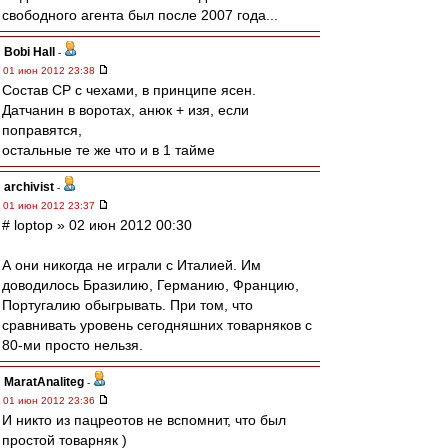
свободного агента был после 2007 года...
Bobi Hall
-
01 июн 2012 23:38
Состав СР с чехами, в принципе ясен.
Датчанин в воротах, анюк + изя, если
поправятся,
остальные те же что и в 1 тайме
archivist
-
01 июн 2012 23:37
# loptop » 02 июн 2012 00:30
А они никогда не играли с Италией. Им
доводилось Бразилию, Германию, Францию,
Португалию обыгрывать. При том, что
сравнивать уровень сегодняшних товарняков с
80-ми просто нельзя.
MaratAnaliteg
-
01 июн 2012 23:36
И никто из пацреотов не вспомнит, что был
простой товарняк )