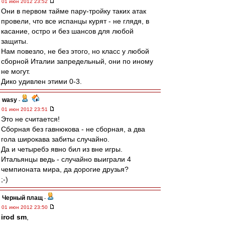
01 июн 2012 23:52
Они в первом тайме пару-тройку таких атак
провели, что все испанцы курят - не глядя, в
касание, остро и без шансов для любой
защиты.
Нам повезло, не без этого, но класс у любой
сборной Италии запредельный, они по иному
не могут.
Дико удивлен этими 0-3.
wasy
-
01 июн 2012 23:51
Это не считается!
Сборная без гавнюкова - не сборная, а два
гола широкава забиты случайно.
Да и четыребэ явно бил из вне игры.
Итальянцы ведь - случайно выиграли 4
чемпионата мира, да дорогие друзья?
;-)
Черный плащ
-
01 июн 2012 23:50
irod sm
,