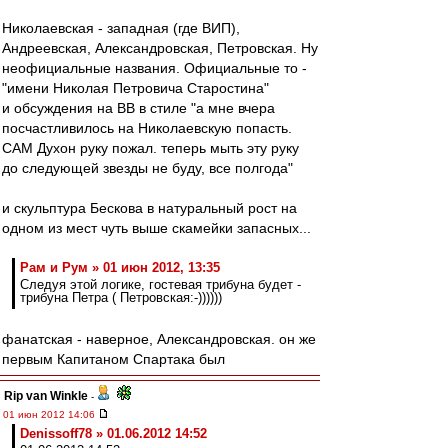
Николаевская - западная (где ВИП),
Андреевская, Александровская, Петровская. Ну
неофициальные названия. Официальные то -
"имени Николая Петровича Старостина"
и обсуждения на ВВ в стиле "а мне вчера
посчастливилось на Николаевскую попасть.
САМ Духон руку пожал. теперь мыть эту руку
до следующей звезды не буду, все полгода"
и скульптура Бескова в натуральный рост на
одном из мест чуть выше скамейки запасных...
Рам и Рум » 01 июн 2012, 13:35
Следуя этой логике, гостевая трибуна будет -
трибуна Петра ( Петровская:-))))))
фанатская - наверное, Александровская. он же
первым Капитаном Спартака был
Rip van Winkle
-
01 июн 2012 14:06
Denissoff78 » 01.06.2012 14:52