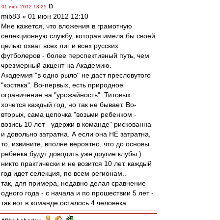
01 июн 2012 13:25
mib83 » 01 июн 2012 12:10
Мне кажется, что вложения в грамотную
селекционную службу, которая имела бы своей
целью охват всех лиг и всех русских
футболеров - более перспективный путь, чем
чрезмерный акцент на Академию.
Академия "в одно рыло" не даст пресловутого
"костяка". Во-первых, есть природное
ограничение на "урожайность". Титовых
хочется каждый год, но так не бывает. Во-
вторых, сама цепочка "возьми ребенком -
возись 10 лет - удержи в команде" рискованна
и довольно затратна. А если она НЕ затратна,
то, извините, вполне вероятно, что до основы
ребенка будут доводить уже другие клубы:)
никто практически и не возится 10 лет. каждый
год идет селекция, по всем регионам..
так, для примера, недавно делал сравнение
одного года - с начала и по прошествии 5 лет -
так вот в команде осталось 4 человека...