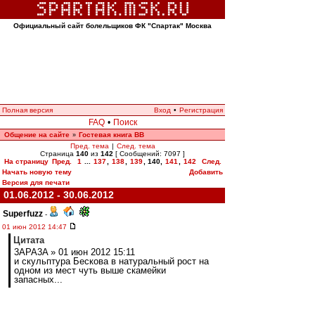
Официальный сайт болельщиков ФК "Спартак" Москва
Полная версия
Вход
•
Регистрация
FAQ
•
Поиск
Общение на сайте
Гостевая книга ВВ
»
Пред. тема
|
След. тема
Страница
140
из
142
[ Сообщений: 7097 ]
На страницу
Пред.
1
...
137
,
138
,
139
,
140
,
141
,
142
След.
Начать новую тему
Добавить
Версия для печати
01.06.2012 - 30.06.2012
Superfuzz
-
01 июн 2012 14:47
Цитата
3APA3A » 01 июн 2012 15:11
и скульптура Бескова в натуральный рост на
одном из мест чуть выше скамейки
запасных...