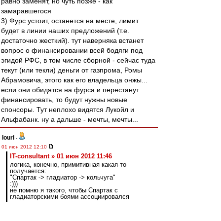
равно заменят, но чуть позже - как
замаравшегося
3) Фурс устоит, останется на месте, лимит
будет в линии наших предложений (т.е.
достаточно жесткий). тут наверняка встанет
вопрос о финансировании всей бодяги под
эгидой РФС, в том числе сборной - сейчас туда
текут (или текли) деньги от газпрома, Ромы
Абрамовича, этого как его владельца онжы...
если они обидятся на фурса и перестанут
финансировать, то будут нужны новые
спонсоры. Тут неплохо видятся Лукойл и
Альфабанк. ну а дальше - мечты, мечты...
Iouri
-
01 июн 2012 12:10
IT-consultant » 01 июн 2012 11:46
логика, конечно, примитивная какая-то
получается:
"Спартак -> гладиатор -> кольчуга"
:)))
не помню я такого, чтобы Спартак с
гладиаторскими боями ассоциировался