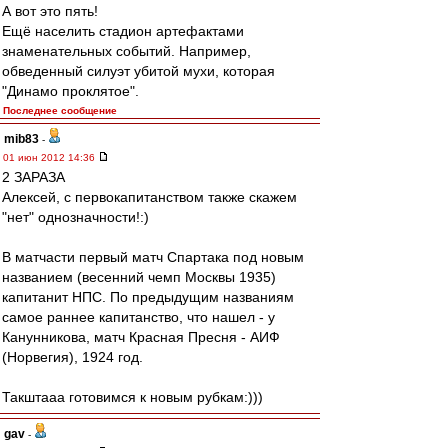
А вот это пять!
Ещё населить стадион артефактами
знаменательных событий. Например,
обведенный силуэт убитой мухи, которая
"Динамо проклятое".
Последнее сообщение
mib83
-
01 июн 2012 14:36
2 ЗАРАЗА
Алексей, с первокапитанством также скажем
"нет" однозначности!:)
В матчасти первый матч Спартака под новым
названием (весенний чемп Москвы 1935)
капитанит НПС. По предыдущим названиям
самое раннее капитанство, что нашел - у
Канунникова, матч Красная Пресня - АИФ
(Норвегия), 1924 год.
Такштааа готовимся к новым рубкам:)))
gav
-