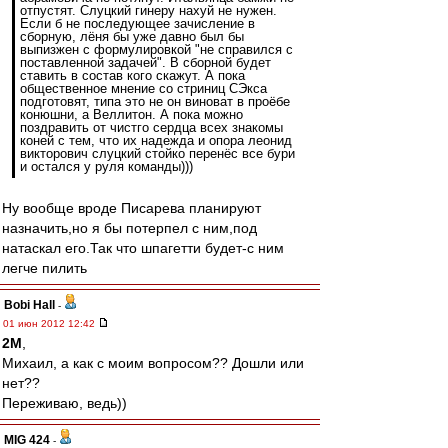
отпустят. Слуцкий гинеру нахуй не нужен.
Если б не последующее зачисление в
сборную, лёня бы уже давно был бы
выпизжен с формулировкой "не справился с
поставленной задачей". В сборной будет
ставить в состав кого скажут. А пока
общественное мнение со стриниц СЭкса
подготовят, типа это не он виноват в проёбе
конюшни, а Веллитон. А пока можно
поздравить от чистго сердца всех знакомы
коней с тем, что их надежда и опора леонид
викторович слуцкий стойко перенёс все бури
и остался у руля команды)))
Ну вообще вроде Писарева планируют
назначить,но я бы потерпел с ним,под
натаскал его.Так что шпагетти будет-с ним
легче пилить
Bobi Hall
-
01 июн 2012 12:42
2M
,
Михаил, а как с моим вопросом?? Дошли или
нет??
Переживаю, ведь))
MIG 424
-