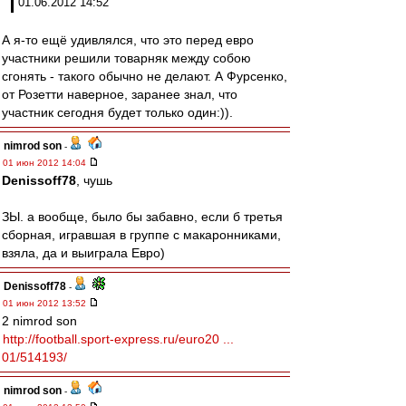
01.06.2012 14:52
А я-то ещё удивлялся, что это перед евро
участники решили товарняк между собою
сгонять - такого обычно не делают. А Фурсенко,
от Розетти наверное, заранее знал, что
участник сегодня будет только один:)).
nimrod son
-
01 июн 2012 14:04
Denissoff78
, чушь
ЗЫ. а вообще, было бы забавно, если б третья
сборная, игравшая в группе с макаронниками,
взяла, да и выиграла Евро)
Denissoff78
-
01 июн 2012 13:52
2 nimrod son
http://football.sport-express.ru/euro20 ...
01/514193/
nimrod son
-