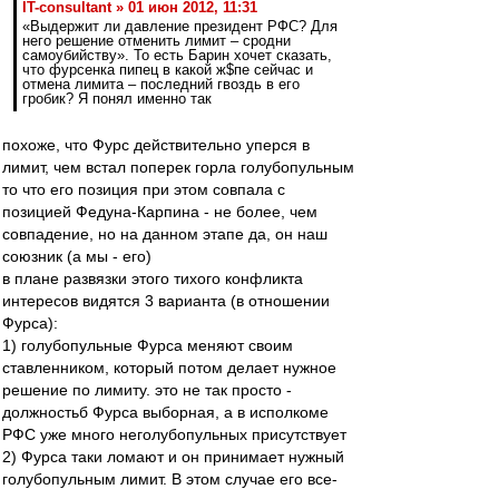
IT-consultant » 01 июн 2012, 11:31
«Выдержит ли давление президент РФС? Для
него решение отменить лимит – сродни
самоубийству». То есть Барин хочет сказать,
что фурсенка пипец в какой ж$пе сейчас и
отмена лимита – последний гвоздь в его
гробик? Я понял именно так
похоже, что Фурс действительно уперся в
лимит, чем встал поперек горла голубопульным
то что его позиция при этом совпала с
позицией Федуна-Карпина - не более, чем
совпадение, но на данном этапе да, он наш
союзник (а мы - его)
в плане развязки этого тихого конфликта
интересов видятся 3 варианта (в отношении
Фурса):
1) голубопульные Фурса меняют своим
ставленником, который потом делает нужное
решение по лимиту. это не так просто -
должностьб Фурса выборная, а в исполкоме
РФС уже много неголубопульных присутствует
2) Фурса таки ломают и он принимает нужный
голубопульным лимит. В этом случае его все-