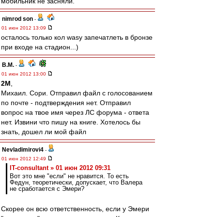
мобильник не засняли.
nimrod son
-
01 июн 2012 13:09
осталось только кол wasy запечатлеть в бронзе
при входе на стадион...)
В.М.
-
01 июн 2012 13:00
2M
,
Михаил. Сори. Отправил файл с голосованием
по почте - подтверждения нет. Отправил
вопрос на твое имя через ЛС форума - ответа
нет. Извини что пишу на книге. Хотелось бы
знать, дошел ли мой файл
Nevladimirovi4
-
01 июн 2012 12:49
IT-consultant » 01 июн 2012 09:31
Вот это мне "если" не нравится. То есть
Федун, теоретически, допускает, что Валера
не сработается с Эмери?
Скорее он всю ответственность, если у Эмери