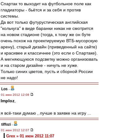
Спартак то выходит на футбольное поле как
гладиаторы - бьётся и за себя и против
системы.
Да вот только футурустическая английская
"кольчуга" в виде баранки никак не смотрится
на новом стадионе (тогда, к тому же он буте
очень похож на проектируемую ВТБ-мусорскую
арену), старый дизайн (приведенный на сайте)
и красивее и классичнее (это если о Спартаке).
А мегняющуюся подсветку можно организовать
и на старом дизайне - ничуть не хуже.
Только синих цветов, пусть и сборной России
не надо!
Los
-
01 июн 2012 12:08
Imploz
,
я всё-таки думаю , лучше в заявке на игру ...
tiffozi
-
01 июн 2012 12:07
Grex » 01 июн 2012 11:07