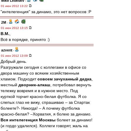
Mike Lebedev
-
01 июн 2012 13:22
"интелегенция" за динамо, это нет вопросов :P
2M
-
01 июн 2012 13:15
В.М.
,
Всё в порядке, принято :)
azvent
-
01 июн 2012 13:09
Добрый день.
Разгружали сегодня с коллегами в офисе со
двора машину со всяким хозяйственным
хламом. Подходит
совсем зачуханный дедка
,
местный
дворник-алкаш
, потребовал вернуть
тележку вовремя и в нужное место. Под
курткой торчит красно-белая футболка. Я со
слепых глаз не вижу, спрашиваю – за Спартак
болеете?- Никогда! – А почему футболка
красно-белая? –Хорватия, я болею за динамо.
Вся интелегенция Москвы
болеет за динамо!
(и гордо удалился). Коллеги говорят, жаль на