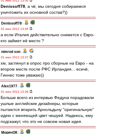
01 июн 2012 13:50
Denissoff78
, а чё, мы сегодня собираемся
уничтожить их основной состав?))
Denissoff78
-
01 июн 2012 13:45
а если Италия действительно снимется с Евро-
кто займет её место ?
nimrod son
-
01 июн 2012 13:37
хм, заглянул в опрос про сборные на Евро - на
втором месте после РФС Ирландия... есичё,
Гиннес тоже уважаю))
Alex1977
-
01 июн 2012 13:36
Больше всего из интервью Федуна порадовали
ушлые английские дизайнеры, которые
пытаются впарить Арнольдычу "оригинальную"
идею с меняющей цвет чешуей. Надеюсь, ему
подскажут, что это не совсем новая идея.
МорячОК
-