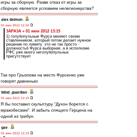
игры за сборную. Разве отказ от игры за
сборную является условием нелегионерства?
alex deimon
-
01 июн 2012 12:24
3APA3A » 01 июн 2012 13:15
1) голубопульные Фурса меняют своим
ставленником, который потом делает нужное
решение по лимиту. это не так просто -
должностьб Фурса выборная, а в исполкоме
РФС уже много неголубопульных
присутствует
Так про Грызлова на место Фурсенко уже
говорят давненько
blind_guardian
-
01 июн 2012 12:15
Я бы поставил скульптуру "Духон борется с
мракобесами". И забыть спящего Герцена на
одной из трибун.
gav
-
01 июн 2012 12:15