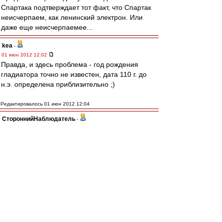
Спартака подтверждает тот факт, что Спартак
неисчерпаем, как ленинский электрон. Или
даже еще неисчерпаемее...
kea
-
01 июн 2012 12:02
Правда, и здесь проблема - год рождения
гладиатора точно не известен, дата 110 г. до
н.э. определена приблизительно ;)
Редактировалось 01 июн 2012 12:04
СтороннийНаблюдатель
-
01 июн 2012 12:00
DimOn74
, мусора перебьют, причем лехххко,
т.к. карательные органы были задолго до
восстания ))))
Ilnur83
-
01 июн 2012 11:59
vvovv70
,
Это везде так!
Во всех городах.