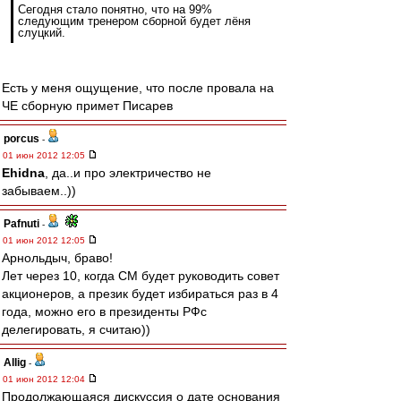
Сегодня стало понятно, что на 99%
следующим тренером сборной будет лёня
слуцкий.
Есть у меня ощущение, что после провала на
ЧЕ сборную примет Писарев
porcus
-
01 июн 2012 12:05
Ehidna
, да..и про электричество не
забываем..))
Pafnuti
-
01 июн 2012 12:05
Арнольдыч, браво!
Лет через 10, когда СМ будет руководить совет
акционеров, а презик будет избираться раз в 4
года, можно его в президенты РФс
делегировать, я считаю))
Allig
-
01 июн 2012 12:04
Продолжающаяся дискуссия о дате основания