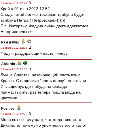
01 июн 2012 12:41
Край » 01 июн 2012 12:52
Следуя этой логике, гостевая трибуна будет -
трибуна Петра ( Петровская:-))))))
П.с. Интервью Федуна очень даже адекватное.
Не придерешься.
Рам и Рум
-
01 июн 2012 12:35
Федун, раздирающий пасть Гинеру.
Abilardo
-
01 июн 2012 12:30
Лучше Спартак, раздирающий пасть коню
Красса. С надписью "пасть порву" на латыни.
И гладиолус где-нибудь на фасаде
примастырить, раз теперь пошла мода на
цветочки.
Positive
-
01 июн 2012 12:29
Меня вот все смущает, что когда говорят о
Дикане, то почему-то упоминают его отказ от