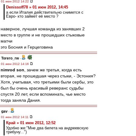
01 июн 2012 14:22
Denissoff78 » 01 июн 2012, 14:45
а если Италия действительно снимется с
Евро- кто займет её место ?
наверное, лучшая команда из занявших 2
место в группе и не прошедших стыковые
матчи
это Босния и Герцеговина
Torero_rw
-
01 июн 2012 14:16
nimrod son
, зачем же третья, когда есть
вторая, не прошедшая через стыки, - Эстония?
Хотя, учитывая, что третьими были сербы, это
был бы очень красивый реверанс судьбы
спустя 20 лет, если вспоминать, чье место
тогда заняла Дания.
gav
-
01 июн 2012 14:11
Край » 01 июн 2012, 12:52
Удобно же:"Мне два билета на андреевскую
трибуну...")