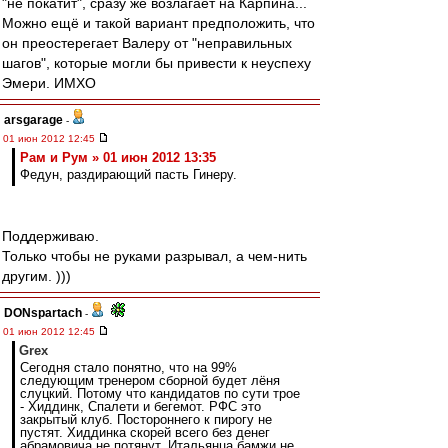
"не покатит", сразу же возлагает на Карпина...
Можно ещё и такой вариант предположить, что
он преостерегает Валеру от "неправильных
шагов", которые могли бы привести к неуспеху
Эмери. ИМХО
arsgarage
-
01 июн 2012 12:45
Рам и Рум » 01 июн 2012 13:35
Федун, раздирающий пасть Гинеру.
Поддерживаю.
Только чтобы не руками разрывал, а чем-нить
другим. )))
DONspartach
-
01 июн 2012 12:45
Grex
Сегодня стало понятно, что на 99%
следующим тренером сборной будет лёня
слуцкий. Потому что кандидатов по сути трое
- Хиддинк, Спалети и бегемот. РФС это
закрытый клуб. Постороннего к пирогу не
пустят. Хиддинка скорей всего без денег
абрамовича не потянут. Итальянца бамжи не