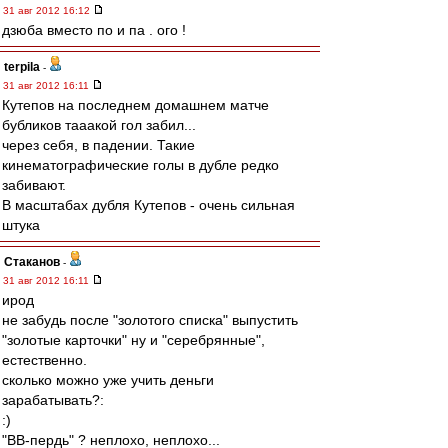
31 авг 2012 16:12
дзюба вместо по и па . ого !
terpila
-
31 авг 2012 16:11
Кутепов на последнем домашнем матче
бубликов тааакой гол забил...
через себя, в падении. Такие
кинематографические голы в дубле редко
забивают.
В масштабах дубля Кутепов - очень сильная
штука
Cтаканов
-
31 авг 2012 16:11
ирод
не забудь после "золотого списка" выпустить
"золотые карточки" ну и "серебрянные",
естественно.
сколько можно уже учить деньги
зарабатывать?:
:)
"ВВ-пердь" ? неплохо, неплохо...