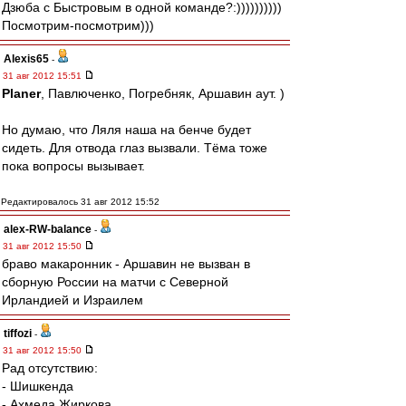
Дзюба с Быстровым в одной команде?:))))))))))
Посмотрим-посмотрим)))
Alexis65
-
31 авг 2012 15:51
Planer
, Павлюченко, Погребняк, Аршавин аут. )
Но думаю, что Ляля наша на бенче будет
сидеть. Для отвода глаз вызвали. Тёма тоже
пока вопросы вызывает.
Редактировалось 31 авг 2012 15:52
alex-RW-balance
-
31 авг 2012 15:50
браво макаронник - Аршавин не вызван в
сборную России на матчи с Северной
Ирландией и Израилем
tiffozi
-
31 авг 2012 15:50
Рад отсутствию:
- Шишкенда
- Ахмеда Жиркова