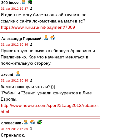
300 bezzz
-
31 авг 2012 16:37
Я один не могу билеты он-лайн купить по
ссылке с сайта локомотива на матч в вс?
https://www.ruru.ru/init-payment/7309
Александр Пермский
-
31 авг 2012 16:36
Приветствую не вызов в сборную Аршавина и
Павлюченко. Кое что начинает меняться в
положительную сторону.
azvent
-
31 авг 2012 16:36
бамжи очканули что ли?)))
"Рубин" и "Зенит" узнали конкурентов в Лиге
Европы.
http://www.newsru.com/sport/31aug2012/rubanzi.
html
словесник
-
31 авг 2012 16:35
Стрекалок
,