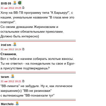
BVB 09
-
31 авг 2012 16:25
Хочу на ВВ-ТВ программу типа "К Барьеру!", с
нашим, уникальным названим "В глаза мне это
повтори!".
Со своим домашним Жириновским и
остальными обязательными приколами.
Должно быть интересно)
irod sm
-
31 авг 2012 16:24
Cтаканов
,
Вот с тебя и начнем собирать золотые взносы.
Ты не ответил - на понедельник ты свое и Egor-
а присутствие подтверждаешь?
taram
-
31 авг 2012 16:21
"ВВ-лимита" не забудьте. Ну и, как логическое
заершение(с) "ВВ-не резиновая"
с вытекающим "ВВ-понаехали тут"
Marchelo
-