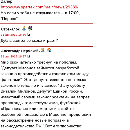
Валер,
http://www.spartak.com/main/news/29389/
Но если у тебя не открывается -- в 17:00,
"Перово".
Стрекалок
-
31 авг 2012 16:30
Дубль завтра во скоко играет?
Александр Пермский
-
31 авг 2012 16:27
Мир окончательно треснул на пополам.
"Депутат Милонов займется разработкой
закона о противодействии конфликтам между
фанатами". Этот депутат известен не только
законом о геях, но и главное: "В эту субботу
Виталий Милонов, депутат Единой России,
известный своими законопроектами на запрет
пропаганды гомосексуализма, футболкой
«Православие или смерть» и какой-то
особенной ненавистью к Мадонне, представил
на рассмотрение новые поправки в
законодательство РФ." Вот его творчество: