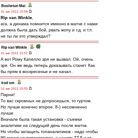
Boshetun Mai
-
31 авг 2012 15:58
Rip van Winkle
,
ага, а динама помнится именно в матче с нами
должна была дать бой, рвать жопу и т.д. и т.п.
не ты ли это утверждал?
Rip van Winkle
-
31 авг 2012 15:57
А вот Рому Капелло зря не вызвал. Ой, очень
зря. Он же ведь теперь доказывать станет. Как
бы прям в воскресенье и не начал..
irod sm
-
31 авг 2012 15:55
Парни!
То вас скромных не допросишься, то гуртом.
Но лучше конечно второе. 8-) несомненно
лучше.
Вначале была такая установка - съемки
аналитики на следущий день после матча.
Но чтобы затащить топаналитиков - надо чтобы
90 минут не пересекались с нашим ТТД и тд.