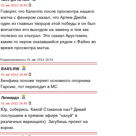
31 авг 2012 16:50
Говорят, что Капелло после просмотра нашего
матча с фенером сказал, что Артем Дзюба
один из главных творцов этой победы и он был
впечатлен его выходом на замену и тем как
полезно он отыграл. Это сказал Арустомян,
каким-то хером оказавшийся рядом с Фабио во
время просмотра матча.
Редактировалось 31 авг 2012 16:51
BARS-RW
-
31 авг 2012 16:46
Бенфика похоже теряет основного опорника
Гарсию, тот переходит в МС.
Леонардо
-
31 авг 2012 16:45
Юр, соберись. Какой Стаканов нах? Давай
послушаем в прямом эфире "нахуй" в
различных вариациях). Загубишь проект на
корню.