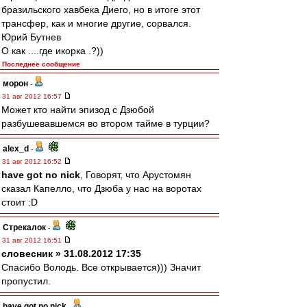
бразильского хавбека Диего, но в итоге этот
трансфер, как и многие другие, сорвался.
Юрий Бутнев
О как ....где икорка .?))
Последнее сообщение
морон
-
31 авг 2012 16:57
Может кто найти эпизод с Дзюбой
разбушевавшемся во втором тайме в турции?
alex_d
-
31 авг 2012 16:52
have got no nick
, Говорят, что Арустомян
сказал Капелло, что Дзюба у нас на воротах
стоит :D
Стрекалок
-
31 авг 2012 16:51
словесник » 31.08.2012 17:35
Спасибо Володь. Все открывается))) Значит
пропустил.
have got no nick
-