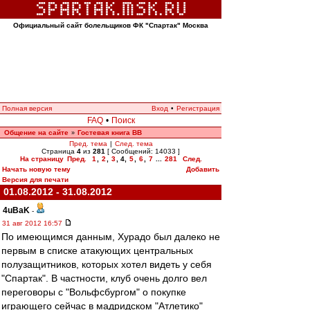
Официальный сайт болельщиков ФК "Спартак" Москва
Полная версия
Вход
•
Регистрация
FAQ
•
Поиск
Общение на сайте
Гостевая книга ВВ
»
Пред. тема
|
След. тема
Страница
4
из
281
[ Сообщений: 14033 ]
На страницу
Пред.
1
,
2
,
3
,
4
,
5
,
6
,
7
...
281
След.
Начать новую тему
Добавить
Версия для печати
01.08.2012 - 31.08.2012
4uBaK
-
31 авг 2012 16:57
По имеющимся данным, Хурадо был далеко не
первым в списке атакующих центральных
полузащитников, которых хотел видеть у себя
"Спартак". В частности, клуб очень долго вел
переговоры с "Вольфсбургом" о покупке
играющего сейчас в мадридском "Атлетико"