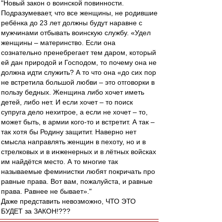
"Новый закон о воинской повинности.
Подразумевает, что все женщины, не родившие
ребёнка до 23 лет должны будут наравне с
мужчинами отбывать воинскую службу. «Удел
женщины – материнство. Если она
сознательно пренебрегает тем даром, который
ей дан природой и Господом, то почему она не
должна идти служить? А то что она «до сих пор
не встретила большой любви – это отговорки в
пользу бедных. Женщина либо хочет иметь
детей, либо нет. И если хочет – то поиск
супруга дело нехитрое, а если не хочет – то,
может быть, в армии кого-то и встретит. А так –
так хотя бы Родину защитит. Наверно нет
смысла направлять женщин в пехоту, но и в
стрелковых и в инженерных и в лётных войсках
им найдётся место. А то многие так
называемые феминистки любят покричать про
равные права. Вот вам, пожалуйста, и равные
права. Равнее не бывает»."
Даже представить невозможно, ЧТО ЭТО
БУДЕТ за ЗАКОН!???