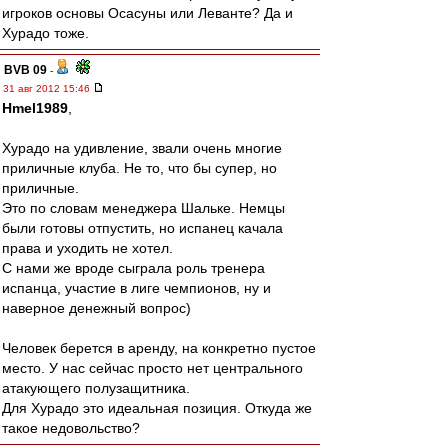
игроков основы Осасуны или Леванте? Да и
Хурадо тоже.
BVB 09
-
31 авг 2012 15:46
Hmel1989
,
Хурадо на удивление, звали очень многие
приличные клуба. Не то, что бы супер, но
приличные.
Это по словам менеджера Шальке. Немцы
были готовы отпустить, но испанец качала
права и уходить не хотел.
С нами же вроде сыграла роль тренера
испанца, участие в лиге чемпионов, ну и
наверное денежный вопрос)
Человек берется в аренду, на конкретно пустое
место. У нас сейчас просто нет центрального
атакующего полузащитника.
Для Хурадо это идеальная позиция. Откуда же
такое недовольство?