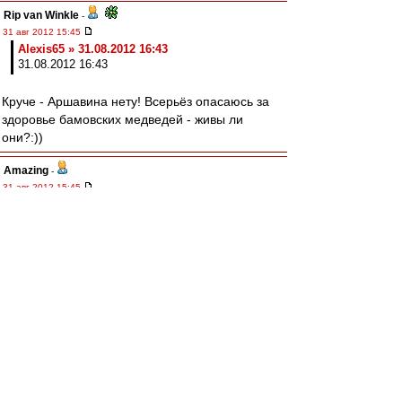
Rip van Winkle
-
31 авг 2012 15:45
Alexis65 » 31.08.2012 16:43
31.08.2012 16:43
Круче - Аршавина нету! Всерьёз опасаюсь за
здоровье бамовских медведей - живы ли
они?:))
Amazing
-
31 авг 2012 15:45
Что-то с билетами в Барселону не густо ни
регуляркой, ни чартерами. Стоимость от 20к с
не очень удобными временами вылета.
Смотрю 19-го утром или днем туда, 20-го
обратно.
Товарищи, кто-то уже приобрел билеты?
Planer
-
31 авг 2012 15:45
Alexis65
, Ты посмотри лучше кого нет! :-)
Капелло матерый, козыри выбивает сразу...кого