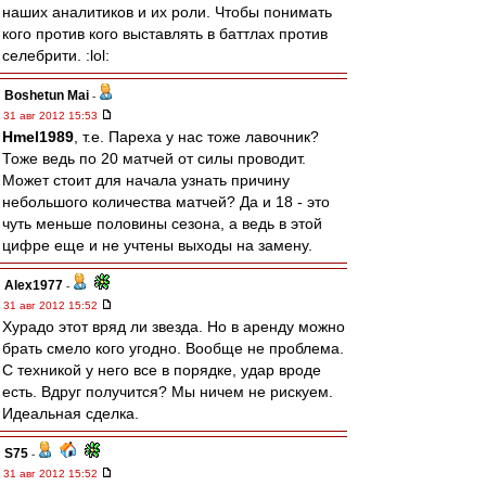
наших аналитиков и их роли. Чтобы понимать
кого против кого выставлять в баттлах против
селебрити. :lol:
Boshetun Mai
-
31 авг 2012 15:53
Hmel1989
, т.е. Пареха у нас тоже лавочник?
Тоже ведь по 20 матчей от силы проводит.
Может стоит для начала узнать причину
небольшого количества матчей? Да и 18 - это
чуть меньше половины сезона, а ведь в этой
цифре еще и не учтены выходы на замену.
Alex1977
-
31 авг 2012 15:52
Хурадо этот вряд ли звезда. Но в аренду можно
брать смело кого угодно. Вообще не проблема.
С техникой у него все в порядке, удар вроде
есть. Вдруг получится? Мы ничем не рискуем.
Идеальная сделка.
S75
-
31 авг 2012 15:52