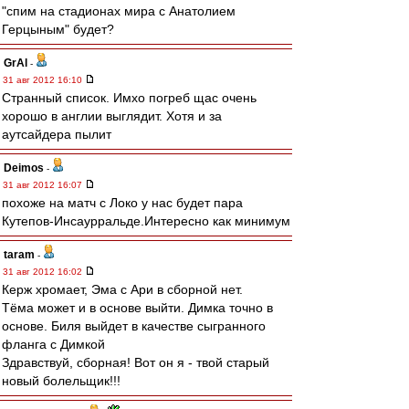
"спим на стадионах мира с Анатолием
Герцыным" будет?
GrAl
-
31 авг 2012 16:10
Странный список. Имхо погреб щас очень
хорошо в англии выглядит. Хотя и за
аутсайдера пылит
Deimos
-
31 авг 2012 16:07
похоже на матч с Локо у нас будет пара
Кутепов-Инсаурральде.Интересно как минимум
taram
-
31 авг 2012 16:02
Керж хромает, Эма с Ари в сборной нет.
Тёма может и в основе выйти. Димка точно в
основе. Биля выйдет в качестве сыгранного
фланга с Димкой
Здравствуй, сборная! Вот он я - твой старый
новый болельщик!!!