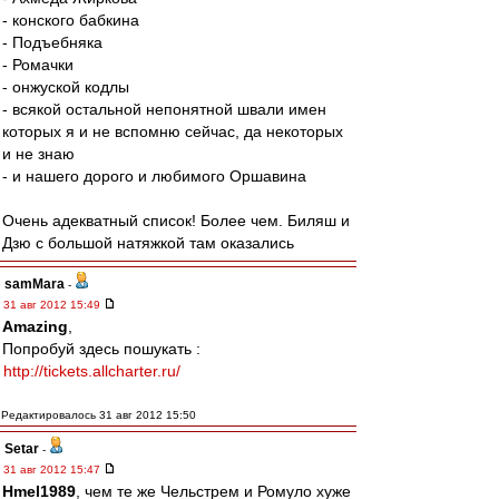
- конского бабкина
- Подъебняка
- Ромачки
- онжуской кодлы
- всякой остальной непонятной швали имен
которых я и не вспомню сейчас, да некоторых
и не знаю
- и нашего дорого и любимого Оршавина
Очень адекватный список! Более чем. Биляш и
Дзю с большой натяжкой там оказались
samMara
-
31 авг 2012 15:49
Amazing
,
Попробуй здесь пошукать :
http://tickets.allcharter.ru/
Редактировалось 31 авг 2012 15:50
Setar
-
31 авг 2012 15:47
Hmel1989
, чем те же Чельстрем и Ромуло хуже