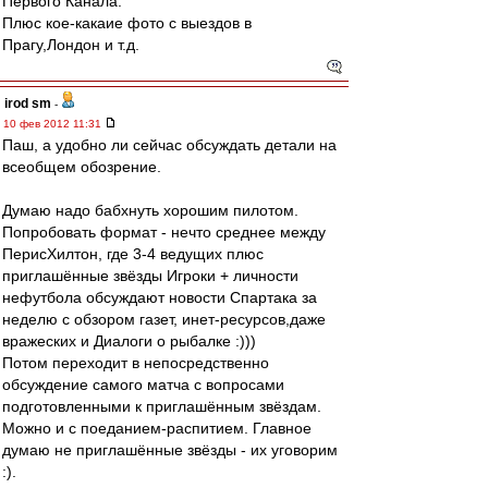
Первого Канала.
Плюс кое-какаие фото с выездов в
Прагу,Лондон и т.д.
irod sm
-
10 фев 2012 11:31
Паш, а удобно ли сейчас обсуждать детали на
всеобщем обозрение.
Думаю надо бабхнуть хорошим пилотом.
Попробовать формат - нечто среднее между
ПерисХилтон, где 3-4 ведущих плюс
приглашённые звёзды Игроки + личности
нефутбола обсуждают новости Спартака за
неделю с обзором газет, инет-ресурсов,даже
вражеских и Диалоги о рыбалке :)))
Потом переходит в непосредственно
обсуждение самого матча с вопросами
подготовленными к приглашённым звёздам.
Можно и с поеданием-распитием. Главное
думаю не приглашённые звёзды - их уговорим
:).