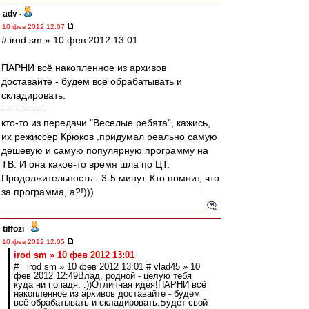
adv
-
10 фев 2012 12:07
# irod sm » 10 фев 2012 13:01
ПАРНИ всё накопленное из архивов
доставайте - будем всё обрабатывать и
складировать.
-------------
кто-то из передачи "Веселые ребята", кажись,
их режиссер Крюков ,придумал реально самую
дешевую и самую популярную программу на
ТВ. И она какое-то время шла по ЦТ.
Продолжительность - 3-5 минут. Кто помнит, что
за программа, а?!)))
tiffozi
-
10 фев 2012 12:05
irod sm » 10 фев 2012 13:01
# irod sm » 10 фев 2012 13:01 # vlad45 » 10
фев 2012 12:49Влад, родной - целую тебя
куда ни попадя. :))Отличная идея!ПАРНИ всё
накопленное из архивов доставайте - будем
всё обрабатывать и складировать.Будет свой