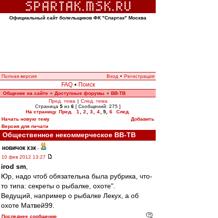
Официальный сайт болельщиков ФК "Спартак" Москва
Полная версия
Вход
•
Регистрация
FAQ
•
Поиск
Общение на сайте
Доступные форумы
ВВ-ТВ
»
»
Пред. тема
|
След. тема
Страница
5
из
6
[ Сообщений: 275 ]
На страницу
Пред.
1
,
2
,
3
,
4
,
5
,
6
След.
Начать новую тему
Добавить
Версия для печати
Общественное некоммерческое ВВ-ТВ
новичок хзк
-
10 фев 2012 13:27
irod sm
,
Юр, надо чтоб обязательна была рубрика, что-
то типа: секреты о рыбалке, охоте".
Ведущий, например о рыбалке Лекух, а об
охоте Матвей99.
Последнее сообщение