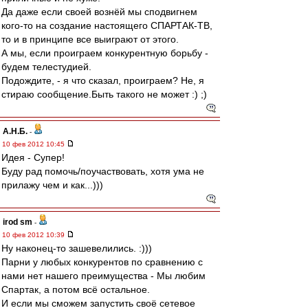
Да даже если своей вознёй мы сподвигнем
кого-то на создание настоящего СПАРТАК-ТВ,
то и в принципе все выиграют от этого.
А мы, если проиграем конкурентную борьбу -
будем телестудией.
Подождите, - я что сказал, проиграем? Не, я
стираю сообщение.Быть такого не может :) ;)
А.Н.Б.
-
10 фев 2012 10:45
Идея - Супер!
Буду рад помочь/поучаствовать, хотя ума не
прилажу чем и как...)))
irod sm
-
10 фев 2012 10:39
Ну наконец-то зашевелились. :)))
Парни у любых конкурентов по сравнению с
нами нет нашего преимущества - Мы любим
Спартак, а потом всё остальное.
И если мы сможем запустить своё сетевое