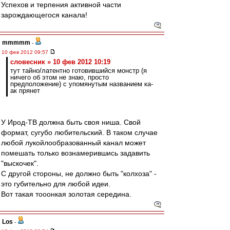
Успехов и терпения активной части
зарождающегося канала!
mmmmm
-
10 фев 2012 09:57
словесник » 10 фев 2012 10:19
тут тайно/латентно готовившийся монстр (я
ничего об этом не знаю, просто
предположение) с упомянутым названием ка-
ак прянет
У Ирод-ТВ должна быть своя ниша. Свой
формат, сугубо любительский. В таком случае
любой лукойлообразованный канал может
помешать только вознамерившись задавить
"выскочек".
С другой стороны, не должно быть "колхоза" -
это губительно для любой идеи.
Вот такая тооонкая золотая середина.
Los
-