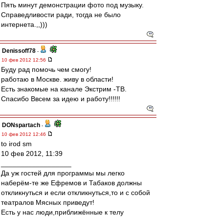
Пять минут демонстрации фото под музыку.
Справедливости ради, тогда не было
интернета.,,)))
Denissoff78
-
10 фев 2012 12:56
Буду рад помочь чем смогу!
работаю в Москве. живу в области!
Есть знакомые на канале Экстрим -ТВ.
Спасибо Ввсем за идею и работу!!!!!!
DONspartach
-
10 фев 2012 12:46
to irod sm
10 фев 2012, 11:39
__________________
Да уж гостей для программы мы легко
наберём-те же Ефремов и Табаков должны
откликнуться и если откликнуться,то и с собой
театралов Мясных приведут!
Есть у нас люди,приближённые к телу