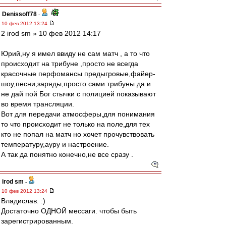
Denissoff78
-
10 фев 2012 13:24
2 irod sm » 10 фев 2012 14:17
Юрий,ну я имел ввиду не сам матч , а то что
происходит на трибуне ,просто не всегда
красочные перфомансы предыгровые,файер-
шоу,песни,заряды,просто сами трибуны да и
не дай пой Бог стычки с полицией показывают
во время трансляции.
Вот для передачи атмосферы,для понимания
то что происходит не только на поле,для тех
кто не попал на матч но хочет прочувствовать
температуру,ауру и настроение.
А так да понятно конечно,не все сразу .
irod sm
-
10 фев 2012 13:24
Владислав. :)
Достаточно ОДНОЙ мессаги. чтобы быть
зарегистрированным.