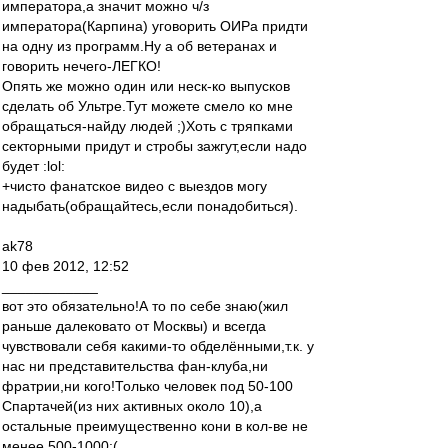
императора,а значит можно ч/з
императора(Карпина) уговорить ОИРа придти
на одну из программ.Ну а об ветеранах и
говорить нечего-ЛЕГКО!
Опять же можно один или неск-ко выпусков
сделать об Ультре.Тут можете смело ко мне
обращаться-найду людей ;)Хоть с тряпками
секторными придут и стробы зажгут,если надо
будет :lol:
+чисто фанатское видео с выездов могу
надыбать(обращайтесь,если понадобиться).
ak78
10 фев 2012, 12:52
____________
вот это обязательно!А то по себе знаю(жил
раньше далековато от Москвы) и всегда
чувствовали себя какими-то обделёнными,т.к. у
нас ни представительства фан-клуба,ни
фратрии,ни кого!Только человек под 50-100
Спартачей(из них активных около 10),а
остальные преимущественно кони в кол-ве не
менее 500-1000:(