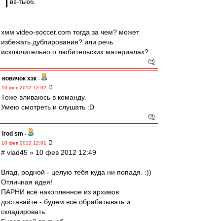
вв-тьюб.
хмм video-soccer.com тогда за чем? может
избежать дублирования? или речь
исключительно о любительских материалах?
новичок хзк
-
10 фев 2012 12:02
Тоже вливаюсь в команду.
Умею смотреть и слушать :D
irod sm
-
10 фев 2012 12:01
# vlad45 » 10 фев 2012 12:49
Влад, родной - целую тебя куда ни попадя. :))
Отличная идея!
ПАРНИ всё накопленное из архивов
доставайте - будем всё обрабатывать и
складировать.