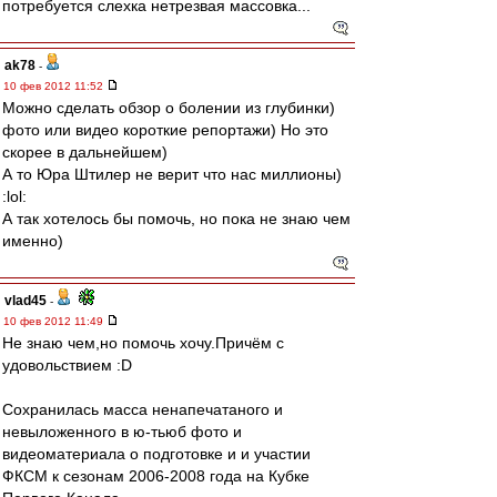
потребуется слехка нетрезвая массовка...
ak78
-
10 фев 2012 11:52
Можно сделать обзор о болении из глубинки)
фото или видео короткие репортажи) Но это
скорее в дальнейшем)
А то Юра Штилер не верит что нас миллионы)
:lol:
А так хотелось бы помочь, но пока не знаю чем
именно)
vlad45
-
10 фев 2012 11:49
Не знаю чем,но помочь хочу.Причём с
удовольствием :D
Сохранилась масса ненапечатаного и
невыложенного в ю-тьюб фото и
видеоматериала о подготовке и и участии
ФКСМ к сезонам 2006-2008 года на Кубке