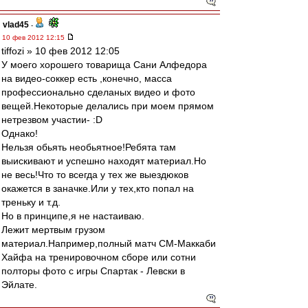
vlad45
-
10 фев 2012 12:15
tiffozi » 10 фев 2012 12:05
У моего хорошего товарища Сани Алфедора
на видео-соккер есть ,конечно, масса
профессионально сделаных видео и фото
вещей.Некоторые делались при моем прямом
нетрезвом участии- :D
Однако!
Нельзя обьять необьятное!Ребята там
выискивают и успешно находят материал.Но
не весь!Что то всегда у тех же выездюков
окажется в заначке.Или у тех,кто попал на
треньку и т.д.
Но в принципе,я не настаиваю.
Лежит мертвым грузом
материал.Например,полный матч СМ-Маккаби
Хайфа на тренировочном сборе или сотни
полторы фото с игры Спартак - Левски в
Эйлате.