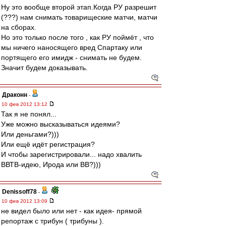
Ну это вообще второй этап.Когда РУ разрешит
(???) нам снимать товарищеские матчи, матчи
на сборах.
Но это только после того , как РУ поймёт , что
мы ничего наносящего вред Спартаку или
портящего его имидж - снимать не будем.
Значит будем доказывать.
Драконн
-
10 фев 2012 13:12
Так я не понял...
Уже можно высказываться идеями?
Или деньгами?)))
Или ещё идёт регистрация?
И чтобы зарегистрировали... надо хвалить
ВВТВ-идею, Ирода или ВВ?)))
Denissoff78
-
10 фев 2012 13:09
не видел было или нет - как идея- прямой
репортаж с трибун ( трибуны ).