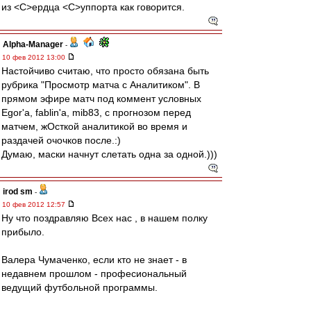
из <C>ердца <C>уппорта как говорится.
Alpha-Manager
-
10 фев 2012 13:00
Настойчиво считаю, что просто обязана быть
рубрика "Просмотр матча с Аналитиком". В
прямом эфире матч под коммент условных
Egor'а, fablin'a, mib83, с прогнозом перед
матчем, жОсткой аналитикой во время и
раздачей очочков после.:)
Думаю, маски начнут слетать одна за одной.)))
irod sm
-
10 фев 2012 12:57
Ну что поздравляю Всех нас , в нашем полку
прибыло.
Валера Чумаченко, если кто не знает - в
недавнем прошлом - професиональный
ведущий футбольной программы.