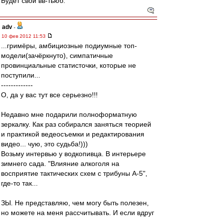
Будет свой вв-тьюб.
adv
-
10 фев 2012 11:53
...гримёры, амбициозные подиумные топ-
модели(зачёркнуто), симпатичные
провинциальные статисточки, которые не
поступили...
-------------
О, да у вас тут все серьезно!!!
Недавно мне подарили полноформатную
зеркалку. Как раз собирался заняться теорией
и практикой ведеосъемки и редактирования
видео... чую, это судьба!)))
Возьму интервью у водкопивца. В интерьере
зимнего сада. "Влияние алкоголя на
восприятие тактических схем с трибуны А-5",
где-то так...
ЗЫ. Не представляю, чем могу быть полезен,
но можете на меня рассчитывать. И если вдруг