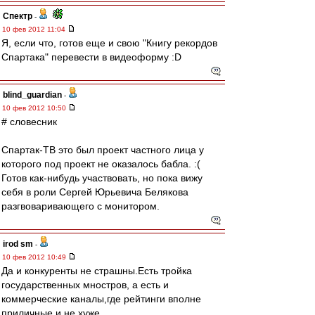
Спектр
-
10 фев 2012 11:04
Я, если что, готов еще и свою "Книгу рекордов
Спартака" перевести в видеоформу :D
blind_guardian
-
10 фев 2012 10:50
# словесник
Спартак-ТВ это был проект частного лица у
которого под проект не оказалось бабла. :(
Готов как-нибудь участвовать, но пока вижу
себя в роли Сергей Юрьевича Белякова
разгвоваривающего с монитором.
irod sm
-
10 фев 2012 10:49
Да и конкуренты не страшны.Есть тройка
государственных мностров, а есть и
коммерческие каналы,где рейтинги вполне
приличные и не хуже.