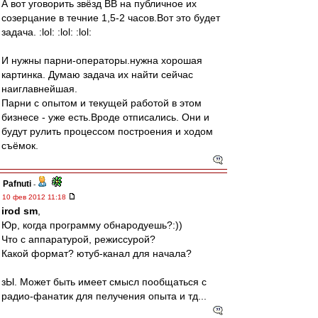
А вот уговорить звёзд ВВ на публичное их
созерцание в течние 1,5-2 часов.Вот это будет
задача. :lol: :lol: :lol:
И нужны парни-операторы.нужна хорошая
картинка. Думаю задача их найти сейчас
наиглавнейшая.
Парни с опытом и текущей работой в этом
бизнесе - уже есть.Вроде отписались. Они и
будут рулить процессом построения и ходом
съёмок.
Pafnuti
-
10 фев 2012 11:18
irod sm
,
Юр, когда программу обнародуешь?:))
Что с аппаратурой, режиссурой?
Какой формат? ютуб-канал для начала?
зЫ. Может быть имеет смысл пообщаться с
радио-фанатик для пелучения опыта и тд...