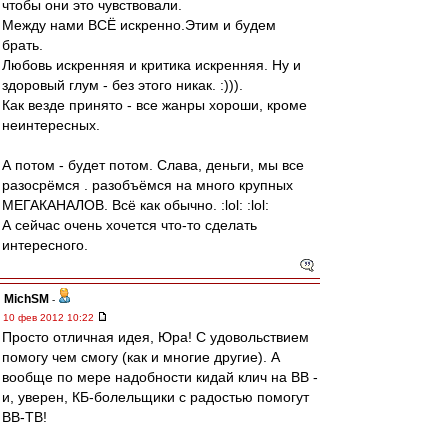
чтобы они это чувствовали.
Между нами ВСЁ искренно.Этим и будем
брать.
Любовь искренняя и критика искренняя. Ну и
здоровый глум - без этого никак. :))).
Как везде принято - все жанры хороши, кроме
неинтересных.
А потом - будет потом. Слава, деньги, мы все
разосрёмся . разобъёмся на много крупных
МЕГАКАНАЛОВ. Всё как обычно. :lol: :lol:
А сейчас очень хочется что-то сделать
интересного.
MichSM
-
10 фев 2012 10:22
Просто отличная идея, Юра! С удовольствием
помогу чем смогу (как и многие другие). А
вообще по мере надобности кидай клич на ВВ -
и, уверен, КБ-болельщики с радостью помогут
ВВ-ТВ!