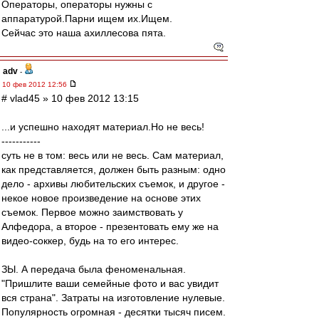
Операторы, операторы нужны с
аппаратурой.Парни ищем их.Ищем.
Сейчас это наша ахиллесова пята.
adv
-
10 фев 2012 12:56
# vlad45 » 10 фев 2012 13:15
...и успешно находят материал.Но не весь!
-----------
суть не в том: весь или не весь. Сам материал,
как представляется, должен быть разным: одно
дело - архивы любительских съемок, и другое -
некое новое произведение на основе этих
съемок. Первое можно заимствовать у
Алфедора, а второе - презентовать ему же на
видео-соккер, будь на то его интерес.
ЗЫ. А передача была феноменальная.
"Пришлите ваши семейные фото и вас увидит
вся страна". Затраты на изготовление нулевые.
Популярность огромная - десятки тысяч писем.