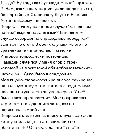
1. - Да? Ну тогда как руководитель «Спартака».
2. Нам, как членам партии, дали по десять лет,
беспартийным Станиславу Леуте и Евгению
Архангельскому - по восемь.
Вопрос: почему во втором случае "как членам
партии" выделено запятыми? В первом же
случае совершенно справедливо перед "как"
запятая не стоит. В обоих случаях же это не
сравнения, а - в качестве. Разве, нет?
И второй вопрос, если позволишь.
Намедни случился у меня спор с твоей
коллегой из московской общеобразовательной
школы №... Дело было в следующем.
Моя внучка-второклассница писала сочинение
на вольную тему о том, как она с родителями
посещала художественную галерею. У неё
было такое предложение: Мне понравилась
картина этого художника за то, как он
нарисовал зимний лес.
Вопросы к стилю здесь присутствуют, согласен,
хотя учительница на это внимание не
обратила. Но! Она сказала, что "за то" в