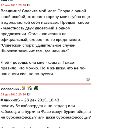
flint
-
26 янв 2016 20:38
Владимир! Спасите мой мозг. Спорю с одной
юной особой, которая к скрипу моих зубов еще
и журналисткой себя называет. Предмет спора
- уместность двух двоеточий в одном
предложении. Стиль написания не
официальный, скорее что-то вроде такого:
"Советский спорт: удивительное случай:
Широков закончит там, где начинал"
Я ей - доводы, она мне - факты. Тыкает
правило, что можно. Но я же вижу, что не по-
нашенски сие, не по-русски.
словесник
-
28 дек 2015 20:20
# чннхнпS » 28 дек 2015, 18:43
почему Зе кабовердец а не вердец или
кабосец, а в Буркина Фасо живут буркинийцы, а
не буркинафасцы? или даже буркинафасосцы?