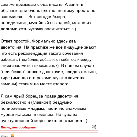
сам же призываю сюда писать. А занят в
обычные дни очень плотно, поэтому просто не
вспоминаю... Вот сегодня/вчера --
понедельник, музейный выходной; можно и с
долгами хоть чуточку расквитаться :-)...
Ответ простой. Формально здесь два
двоеточия. На практике же все пишущие знают,
что есть рекомендация такого сочетания
избегать
(тем более, добавлю от себя, если между
. В нашем случае
этими знаками нет никаких иных)
"неизбежно" первое двоеточие; следовательно,
тире (именно его рекомендуют в качестве
замены) ставим на месте второго.
Я сам ярый борец за права двоеточия,
безжалостно и (главное!) бездумно
попираемые младым, частично знакомым
журналистским племенем. Но чувства
пунктуационной меры никто не отменял :-).
Последнее сообщение