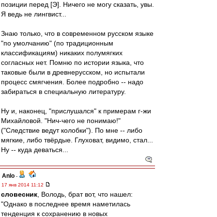
позиции перед [Э]. Ничего не могу сказать, увы.
Я ведь не лингвист...
Знаю только, что в современном русском языке
"по умолчанию" (по традиционным
классификациям) никаких полумягких
согласных нет. Помню по истории языка, что
таковые были в древнерусском, но испытали
процесс смягчения. Более подробно -- надо
забираться в специальную литературу.
Ну и, наконец, "прислушался" к примерам г-жи
Михайловой. "Нич-чего не понимаю!"
("Следствие ведут колобки"). По мне -- либо
мягкие, либо твёрдые. Глуховат, видимо, стал...
Ну -- куда деваться...
Anlo
-
17 янв 2014 11:12
словесник
, Володь, брат вот, что нашел:
"Однако в последнее время наметилась
тенденция к сохранению в новых