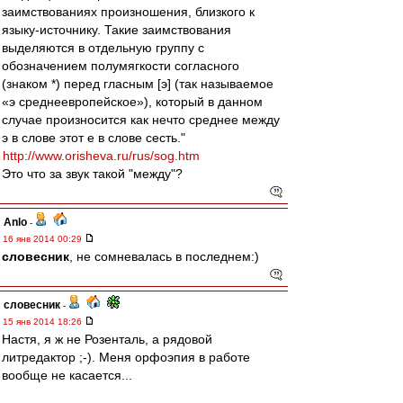
заимствованиях произношения, близкого к
языку-источнику. Такие заимствования
выделяются в отдельную группу с
обозначением полумягкости согласного
(знаком *) перед гласным [э] (так называемое
«э среднеевропейское»), который в данном
случае произносится как нечто среднее между
э в слове этот е в слове сесть."
http://www.orisheva.ru/rus/sog.htm
Это что за звук такой "между"?
Anlo
-
16 янв 2014 00:29
словесник
, не сомневалась в последнем:)
словесник
-
15 янв 2014 18:26
Настя, я ж не Розенталь, а рядовой
литредактор ;-). Меня орфоэпия в работе
вообще не касается...