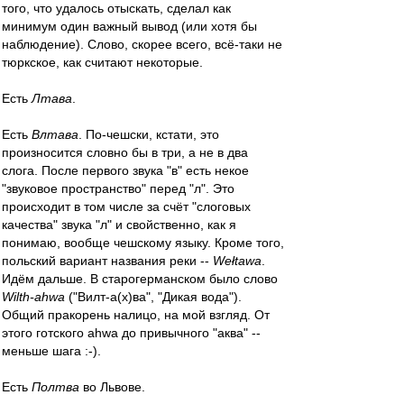
того, что удалось отыскать, сделал как
минимум один важный вывод (или хотя бы
наблюдение). Слово, скорее всего, всё-таки не
тюркское, как считают некоторые.
Есть
Лтава
.
Есть
Влтава
. По-чешски, кстати, это
произносится словно бы в три, а не в два
слога. После первого звука "в" есть некое
"звуковое пространство" перед "л". Это
происходит в том числе за счёт "слоговых
качества" звука "л" и свойственно, как я
понимаю, вообще чешскому языку. Кроме того,
польский вариант названия реки --
Wełtawa
.
Идём дальше. В старогерманском было слово
Wilth-ahwa
("Вилт-а(х)ва", "Дикая вода").
Общий пракорень налицо, на мой взгляд. От
этого готского ahwa до привычного "аква" --
меньше шага :-).
Есть
Полтва
во Львове.