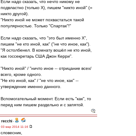
Если надо сказать, что нечто никому не
подвластно (только Х), пишем "никто иной" (=
никто другой).
"Никто иной не может похвастаться такой
популярностью. Только "Спартак"!"
Если надо сказать, что "это был именно Х",
пишем "не кто иной, как" ("не что иное, как").
"Я остолбенел. В комнату вошёл не кто иной,
как госсекретарь США Джон Керри".
"Никто иной" / "ничто иное -- отрицание всех/
всего, кроме одного.
"Не кто иной, как" / "не что иное, как" --
утверждение именно данного.
Вспомогательный момент. Если есть "как", то
перед ним пишем раздельно и с запятой.
recchi
-
03 мар 2014 11:16
словесник,