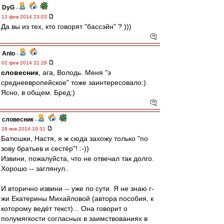
DyG
-
13 фев 2014 23:03
Да вы из тех, кто говорят "бассэйн" ? )))
Anlo
-
02 фев 2014 21:28
словесник
, ага, Володь. Меня "э
среднеевропейское" тоже заинтересовало:).
Ясно, в общем. Бред:)
словесник
-
28 янв 2014 19:31
Батюшки, Настя, я ж сюда захожу только "по
зову братьев и сестёр"! :-))
Извини, пожалуйста, что не отвечал так долго.
Хорошо -- заглянул..
И вторично извини -- уже по сути. Я не знаю г-
жи Екатерины Михайловой (автора пособия, к
которому ведёт текст)... Она говорит о
полумягкости согласных в заимствованиях в