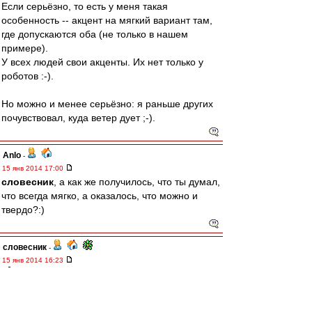
Если серьёзно, то есть у меня такая
особенность -- акцент на мягкий вариант там,
где допускаются оба (не только в нашем
примере).
У всех людей свои акценты. Их нет только у
роботов :-).
Но можно и менее серьёзно: я раньше других
почувствовал, куда ветер дует ;-).
Anlo
-
15 янв 2014 17:00
словесник
, а как же получилось, что ты думал,
что всегда мягко, а оказалось, что можно и
твердо?:)
словесник
-
15 янв 2014 16:23
Anlo » 15 янв 2014, 16:27
А вот эта цитата откуда?