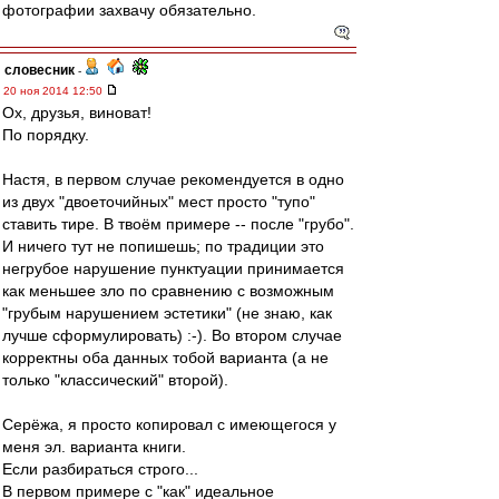
фотографии захвачу обязательно.
словесник
-
20 ноя 2014 12:50
Ох, друзья, виноват!
По порядку.
Настя, в первом случае рекомендуется в одно
из двух "двоеточийных" мест просто "тупо"
ставить тире. В твоём примере -- после "грубо".
И ничего тут не попишешь; по традиции это
негрубое нарушение пунктуации принимается
как меньшее зло по сравнению с возможным
"грубым нарушением эстетики" (не знаю, как
лучше сформулировать) :-). Во втором случае
корректны оба данных тобой варианта (а не
только "классический" второй).
Серёжа, я просто копировал с имеющегося у
меня эл. варианта книги.
Если разбираться строго...
В первом примере с "как" идеальное