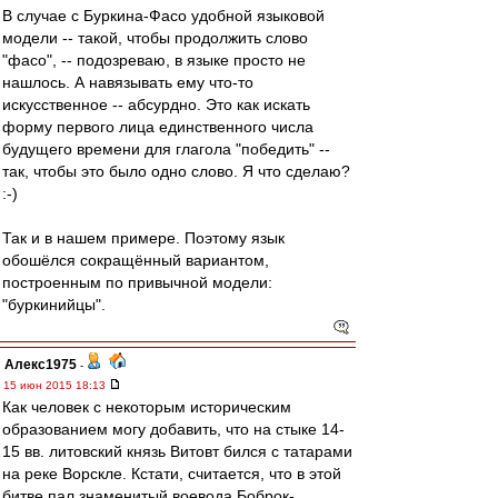
В случае с Буркина-Фасо удобной языковой
модели -- такой, чтобы продолжить слово
"фасо", -- подозреваю, в языке просто не
нашлось. А навязывать ему что-то
искусственное -- абсурдно. Это как искать
форму первого лица единственного числа
будущего времени для глагола "победить" --
так, чтобы это было одно слово. Я что сделаю?
:-)
Так и в нашем примере. Поэтому язык
обошёлся сокращённый вариантом,
построенным по привычной модели:
"буркинийцы".
Алекс1975
-
15 июн 2015 18:13
Как человек с некоторым историческим
образованием могу добавить, что на стыке 14-
15 вв. литовский князь Витовт бился с татарами
на реке Ворскле. Кстати, считается, что в этой
битве пал знаменитый воевода Боброк-