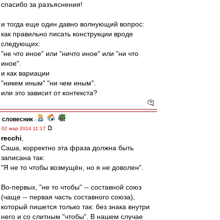
спасибо за разъяснения!
и тогда еще один давно волнующий вопрос:
как правильно писать конструкции вроде
следующих:
"не что иное" или "ничто иное" или "ни что
иное".
и как вариации
"никем иным" "ни чем иным".
или это зависит от контекста?
словесник
-
02 мар 2014 11:17
recchi
,
Саша, корректно эта фраза должна быть
записана так:
"Я не то чтобы возмущён, но я не доволен".
Во-первых, "не то чтобы" -- составной союз
(чаще -- первая часть составного союза),
который пишется только так: без знака внутри
него и со слитным "чтобы". В нашем случае