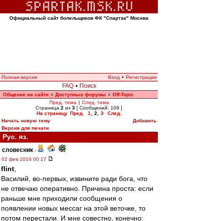
Официальный сайт болельщиков ФК "Спартак" Москва
Полная версия
Вход
•
Регистрация
FAQ
•
Поиск
Общение на сайте
Доступные форумы
Off-Topic
»
»
Пред. тема
|
След. тема
Страница
2
из
3
[ Сообщений: 109 ]
На страницу
Пред.
1
,
2
,
3
След.
Начать новую тему
Добавить
Версия для печати
Рус. яз.
словесник
-
02 фев 2016 00:17
flint
,
Василий, во-первых, извините ради бога, что
не отвечаю оперативно. Причина проста: если
раньше мне приходили сообщения о
появлении новых мессаг на этой веточке, то
потом перестали. И мне совестно, конечно: