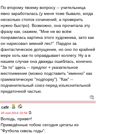
По второму твоему вопросу -- учительница
явно заработалась (у меня тоже бывало, когда
несколько стопок сочинений, а проверить
нужно быстро). Возможно, она прочитала эту
фразу как, скажем, "Мне не во всём
понравилась картина этого художника, зато как
он нарисовал зимний лес!". Пардон за
фантастическое допущение, но оно по крайней
мере хоть как-то оправдывает коллегу. Ну а в
нашем случае она дважды ошиблась, конечно.
"За то" здесь -- предлог + указательное
местоимение (можно подставить "именно" как
грамматическую "подпорку"). "Как" --
подчинительный союз перед изъяснительной
придаточной частью.
cafir
-
20 ноя 2014 10:54
Володь, привет!
Приведённые тобою сегодня цитаты из
"Футбола сквозь годы":