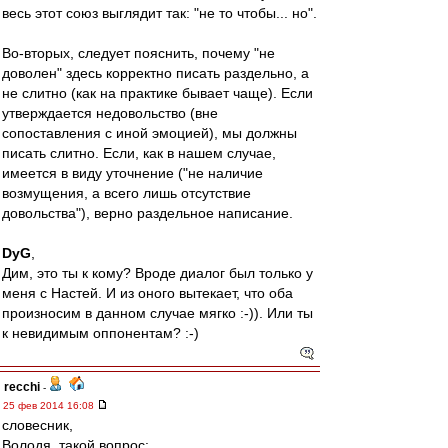
весь этот союз выглядит так: "не то чтобы... но".
Во-вторых, следует пояснить, почему "не
доволен" здесь корректно писать раздельно, а
не слитно (как на практике бывает чаще). Если
утверждается недовольство (вне
сопоставления с иной эмоцией), мы должны
писать слитно. Если, как в нашем случае,
имеется в виду уточнение ("не наличие
возмущения, а всего лишь отсутствие
довольства"), верно раздельное написание.
DyG
,
Дим, это ты к кому? Вроде диалог был только у
меня с Настей. И из оного вытекает, что оба
произносим в данном случае мягко :-)). Или ты
к невидимым оппонентам? :-)
recchi
-
25 фев 2014 16:08
словесник,
Володя, такой вопрос: