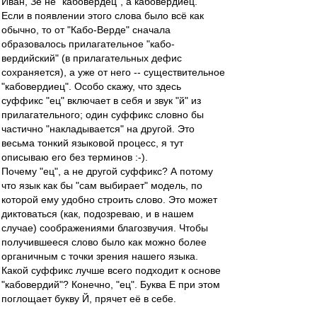
Иван, Зе не "кабовердец", а кабовердиец.
Если в появлении этого слова было всё как
обычно, то от "Кабо-Верде" сначала
образовалось прилагательное "кабо-
вердийский" (в прилагательных дефис
сохраняется), а уже от него -- существительное
"кабовердиец". Особо скажу, что здесь
суффикс "ец" включает в себя и звук "й" из
прилагательного; один суффикс словно бы
частично "накладывается" на другой. Это
весьма тонкий языковой процесс, я тут
описываю его без терминов :-).
Почему "ец", а не другой суффикс? А потому
что язык как бы "сам выбирает" модель, по
которой ему удобно строить слово. Это может
диктоваться (как, подозреваю, и в нашем
случае) соображениями благозвучия. Чтобы
получившееся слово было как можно более
органичным с точки зрения нашего языка.
Какой суффикс лучше всего подходит к основе
"кабовердий"? Конечно, "ец". Буква Е при этом
поглощает букву Й, прячет её в себе.