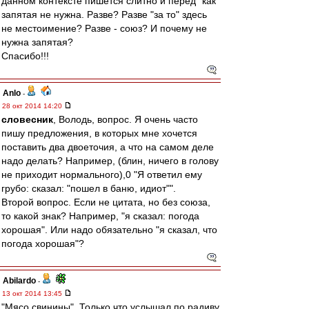
данном контексте пишется слитно и перед "как"
запятая не нужна. Разве? Разве "за то" здесь
не местоимение? Разве - союз? И почему не
нужна запятая?
Спасибо!!!
Anlo
-
28 окт 2014 14:20
словесник
, Володь, вопрос. Я очень часто
пишу предложения, в которых мне хочется
поставить два двоеточия, а что на самом деле
надо делать? Например, (блин, ничего в голову
не приходит нормального),0 "Я ответил ему
грубо: сказал: "пошел в баню, идиот"".
Второй вопрос. Если не цитата, но без союза,
то какой знак? Например, "я сказал: погода
хорошая". Или надо обязательно "я сказал, что
погода хорошая"?
Abilardo
-
13 окт 2014 13:45
"Мясо свинины". Только что услышал по радиву