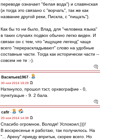
переводе означает "белая вода") и славянская
(и тогда это связано с "ворчать", так же как
название другой реки, Пискла, с "пищать").
Как бы то ни было, Влад, для "человека языка"
в таких случаях подвох обычно легко виден. И
связан он с тем, что "ищущие легенд" чаще
всего "перераскладывают" слово на удобные
составные части. Тогда как исторически части --
совсем не те :-).
Васильев1967
-
30 ноя 2014 19:28
Наткнулсо, прошол тэст, орхвографие - 0,
пунктуацые - 9. 2 бала.
cafir
-
20 ноя 2014 14:38
Спасибо огромное, Володя! Успокоил;)))!
В воскресенье я работаю, так получилось. На
"... Арену" приеду впритык, скорее всего. Но