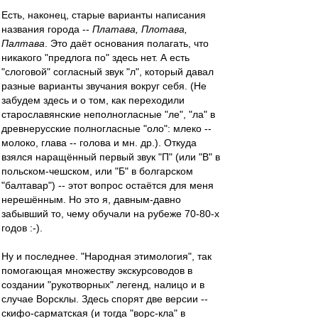
Есть, наконец, старые варианты написания
названия города --
Платава, Плотава,
Палтава
. Это даёт основания полагать, что
никакого "предлога по" здесь нет. А есть
"слоговой" согласный звук "л", который давал
разные варианты звучания вокруг себя. (Не
забудем здесь и о том, как переходили
старославянские неполногласные "ле", "ла" в
древнерусские полногласные "оло": млеко --
молоко, глава -- голова и мн. др.). Откуда
взялся наращённый первый звук "П" (или "В" в
польском-чешском, или "Б" в болгарском
"балтавар") -- этот вопрос остаётся для меня
нерешённым. Но это я, давным-давно
забывший то, чему обучали на рубеже 70-80-х
годов :-).
Ну и последнее. "Народная этимология", так
помогающая множеству экскурсоводов в
создании "рукотворных" легенд, налицо и в
случае Ворсклы. Здесь спорят две версии --
скифо-сарматская (и тогда "ворс-кла" в