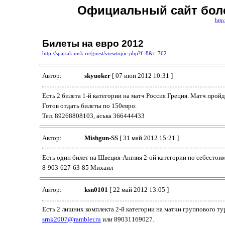
Официальный сайт боле
http
Билеты на евро 2012
http://spartak.msk.ru/guest/viewtopic.php?f=8&t=762
Автор:
skyuoker
[ 07 июн 2012 10:31 ]
Есть 2 билета 1-й категории на матч Россия Греция. Матч пройд
Готов отдать билеты по 150евро.
Тел. 89268808103, аська 366444433
Автор:
Mishgun-SS
[ 31 май 2012 15:21 ]
Есть один билет на Швеция-Англия 2-ой категории по себестои
8-903-627-63-85 Михаил
Автор:
ksn0101
[ 22 май 2012 13:05 ]
Есть 2 лишних комплекта 2-й категории на матчи группового тур
srnk2007@rambler.ru
или 89031169027.