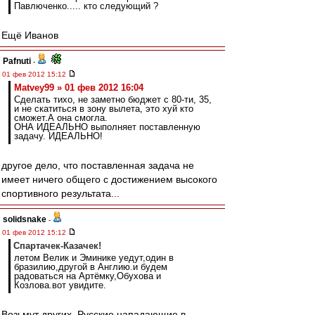
Павлюченко..... кто следующий ?
Ещё Иванов
Pafnuti
-
01 фев 2012 15:12
Matvey99 » 01 фев 2012 16:04
Сделать тихо, не заметно бюджет с 80-ти, 35,
и не скатиться в зону вылета, это хуй кто
сможет.А она смогла.
ОНА ИДЕАЛЬНО выполняет поставленную
задачу. ИДЕАЛЬНО!
другое дело, что поставленная задача не
имеет ничего общего с достижением высокого
спортивного результата...
solidsnake
-
01 фев 2012 15:12
Спартачек-Казачек!
летом Велик и Эминике уедут,один в
бразилию,другой в Англию.и будем
радоваться на Артёмку,Обухова и
Козлова.вот увидите.
Возьмут других. Русские нападающие в