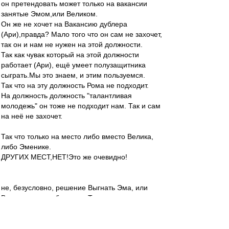
он претендовать может только на вакансии
занятые Эмом,или Великом.
Он же не хочет на Вакансию дублера
(Ари),правда? Мало того что он сам не захочет,
так он и нам не нужен на этой должности.
Так как чувак который на этой должности
работает (Ари), ещё умеет полузащитника
сыграть.Мы это знаем, и этим пользуемся.
Так что на эту должность Рома не подходит.
На должность должность "талантливая
молодежь" он тоже не подходит нам. Так и сам
на неё не захочет.
Так что только на место либо вместо Велика,
либо Эменике.
ДРУГИХ МЕСТ,НЕТ!Это же очевидно!
не, безусловно, решение Выгнать Эма, или
Велика можно обсуждать.Тут можно о чем то
поговорить.согласен.
Повторяю, говорить можно ТОЛЬКО об ЭТОМ,
варианта когда и Вел, и Рома, и Эм-