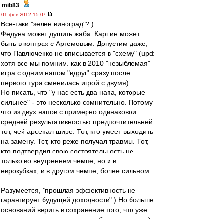
mib83
-
01 фев 2012 15:07
Все-таки "зелен виноград"?:)
Федуна может душить жаба. Карпин может
быть в контрах с Артемовым. Допустим даже,
что Павлюченко не вписывается в "схему" (upd:
хотя все мы помним, как в 2010 "незыблемая"
игра с одним напом "вдруг" сразу после
первого тура сменилась игрой с двумя).
Но писать, что "у нас есть два напа, которые
сильнее" - это несколько сомнительно. Потому
что из двух напов с примерно одинаковой
средней результативностью предпочтительней
тот, чей арсенал шире. Тот, кто умеет выходить
на замену. Тот, кто реже получал травмы. Тот,
кто подтвердил свою состоятельность не
только во внутреннем чемпе, но и в
еврокубках, и в другом чемпе, более сильном.
Разумеется, "прошлая эффективность не
гарантирует будущей доходности":) Но больше
оснований верить в сохранение того, что уже