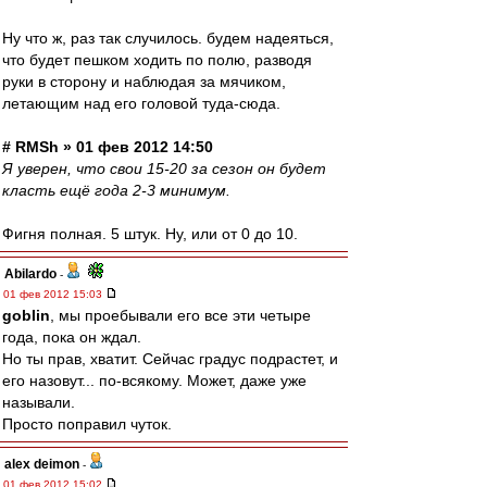
Ну что ж, раз так случилось. будем надеяться,
что будет пешком ходить по полю, разводя
руки в сторону и наблюдая за мячиком,
летающим над его головой туда-сюда.
# RMSh » 01 фев 2012 14:50
Я уверен, что свои 15-20 за сезон он будет
класть ещё года 2-3 минимум.
Фигня полная. 5 штук. Ну, или от 0 до 10.
Abilardo
-
01 фев 2012 15:03
goblin
, мы проебывали его все эти четыре
года, пока он ждал.
Но ты прав, хватит. Сейчас градус подрастет, и
его назовут... по-всякому. Может, даже уже
называли.
Просто поправил чуток.
alex deimon
-
01 фев 2012 15:02