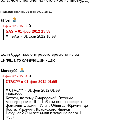
есть, чем в появление чего-либо из ниоткуда:)
Редактировалось 01 фев 2012 15:11
tiffozi
-
01 фев 2012 15:06
SAS » 01 фев 2012 15:58
# SAS » 01 фев 2012 15:58
Если будет мало игрового времени из-за
Биляша то следующий - Дзю
Matvey99
-
01 фев 2012 15:04
CTAC*** » 01 фев 2012 01:59
# CTAC*** » 01 фев 2012 01:59
Matvey99,
Кстати, на тему Смородской, "вторым
менеджером в ЧР". Тебе ничего не говорят
фамилии Шишкин, Илич, Обинна, Ибричич, да
Коста, Маренич, Красножан, Иванов,
Нахушев? Они все были в течение всего 1
года.