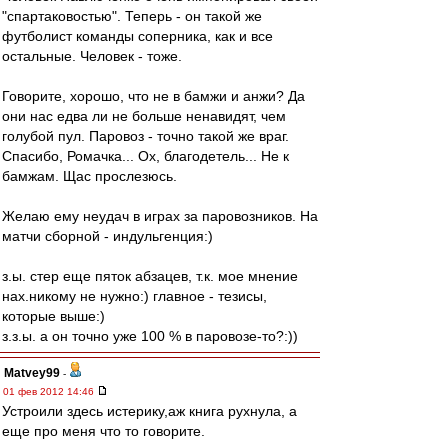
"спартаковостью". Теперь - он такой же
футболист команды соперника, как и все
остальные. Человек - тоже.
Говорите, хорошо, что не в бамжи и анжи? Да
они нас едва ли не больше ненавидят, чем
голубой пул. Паровоз - точно такой же враг.
Спасибо, Ромачка... Ох, благодетель... Не к
бамжам. Щас прослезюсь.
Желаю ему неудач в играх за паровозников. На
матчи сборной - индульгенция:)
з.ы. стер еще пяток абзацев, т.к. мое мнение
нах.никому не нужно:) главное - тезисы,
которые выше:)
з.з.ы. а он точно уже 100 % в паровозе-то?:))
Matvey99
-
01 фев 2012 14:46
Устроили здесь истерику,аж книга рухнула, а
еще про меня что то говорите.