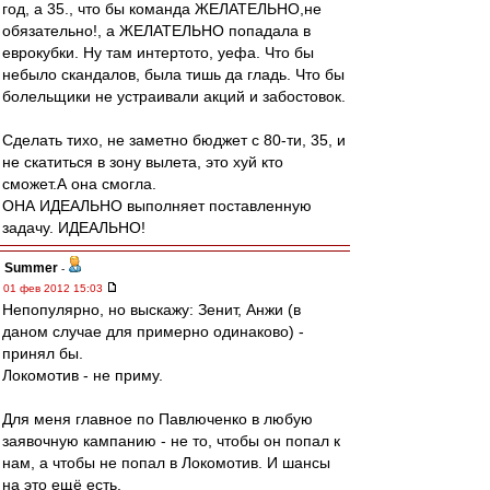
год, а 35., что бы команда ЖЕЛАТЕЛЬНО,не
обязательно!, а ЖЕЛАТЕЛЬНО попадала в
еврокубки. Ну там интертото, уефа. Что бы
небыло скандалов, была тишь да гладь. Что бы
болельщики не устраивали акций и забостовок.
Сделать тихо, не заметно бюджет с 80-ти, 35, и
не скатиться в зону вылета, это хуй кто
сможет.А она смогла.
ОНА ИДЕАЛЬНО выполняет поставленную
задачу. ИДЕАЛЬНО!
Summer
-
01 фев 2012 15:03
Непопулярно, но выскажу: Зенит, Анжи (в
даном случае для примерно одинаково) -
принял бы.
Локомотив - не приму.
Для меня главное по Павлюченко в любую
заявочную кампанию - не то, чтобы он попал к
нам, а чтобы не попал в Локомотив. И шансы
на это ещё есть.