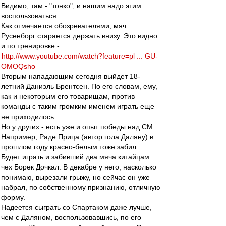
Видимо, там - "тонко", и нашим надо этим
воспользоваться.
Как отмечается обозревателями, мяч
Русенборг старается держать внизу. Это видно
и по тренировке -
http://www.youtube.com/watch?feature=pl ... GU-
OMOQsho
Вторым нападающим сегодня выйдет 18-
летний Даниэль Брентсен. По его словам, ему,
как и некоторым его товарищам, против
команды с таким громким именем играть еще
не приходилось.
Но у других - есть уже и опыт победы над СМ.
Например, Раде Прица (автор гола Даляну) в
прошлом году красно-белым тоже забил.
Будет играть и забивший два мяча китайцам
чех Борек Дочкал. В декабре у него, насколько
понимаю, вырезали грыжу, но сейчас он уже
набрал, по собственному признанию, отличную
форму.
Надеется сыграть со Спартаком даже лучше,
чем с Даляном, воспользовавшись, по его