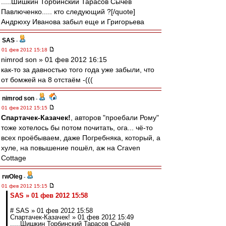
.....Шишкин Торбинский Тарасов Сычёв
Павлюченко..... кто следующий ?[/quote]
Андрюху Иванова забыл еще и Григорьева
SAS
-
01 фев 2012 15:18
nimrod son » 01 фев 2012 16:15
как-то за давностью того года уже забыли, что
от бомжей на 8 отстаём -(((
nimrod son
-
01 фев 2012 15:15
Спартачек-Казачек!
, авторов "проебали Рому"
тоже хотелось бы потом почитать, ога... чё-то
всех проёбываем, даже Погребняка, который, а
хуле, на повышение пошёл, аж на Craven
Cottage
rwOleg
-
01 фев 2012 15:15
SAS » 01 фев 2012 15:58
# SAS » 01 фев 2012 15:58
Спартачек-Казачек! » 01 фев 2012 15:49
.....Шишкин Торбинский Тарасов Сычёв