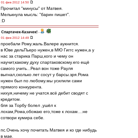
01 фев 2012 14:50
Прочитал "минусы" от Матвея.
Мелькнула мысль: "барин пишет".
:D
Спартачек-Казачек!
-
01 фев 2012 14:49
проебали Рому.жаль.Валере аукнится.
в Юве дельПьеро нужен,в МЮ Гиггс нужен,а у
нас за старика Парш,кого и чему он
научит,какому духу спартаковскому.его ещё
самого учить...Реал вон тоже Рауля
выгнал,сколько лет сосут у барсы.зря.Рома
нужен был по любому.мы усилили сами
прямого конкурента.
нихуя,ничему не учатся.всё дебит сводят с
кредитом.
бля за Торбу болел ,ушёл к
лохам,Рома,обожаю его,тоже к лохам....не
сотвори кумира себе.
пс.Очень хочу почитать Матвея и ко где нибудь
в мае.