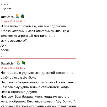
ага(с)
грустно......
DimOn74
-
01 фев 2012 14:47
Я правильно понимаю, что мы подписали
игрока который имеет опыт выигрыша ЧР, а
коломотив игрока 10 лет ничего не
выигрывавшего?
Да?
Косяк...
:)
Squabbler
-
01 фев 2012 14:47
Не перестаю удивляться: до какой степени не
разбираюсь в футболе...
Настолько безразличен футболист Павлюченко
- аж самому удивительно становится, когда
читаю стенания других.
Нет, вру. Был безразличен, когда тут все его
хотели обратно. Ключевое слово - "футболист".
Человек Павлюченко очень импонировал своей