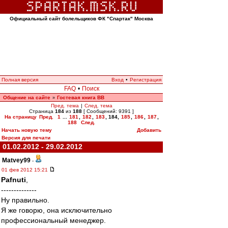
Официальный сайт болельщиков ФК "Спартак" Москва
Полная версия
Вход
•
Регистрация
FAQ
•
Поиск
Общение на сайте
Гостевая книга ВВ
»
Пред. тема
|
След. тема
Страница
184
из
188
[ Сообщений: 9391 ]
На страницу
Пред.
1
...
181
,
182
,
183
,
184
,
185
,
186
,
187
,
188
След.
Начать новую тему
Добавить
Версия для печати
01.02.2012 - 29.02.2012
Matvey99
-
01 фев 2012 15:21
Pafnuti
,
--------------
Ну правильно.
Я же говорю, она исключительно
профессиональный менеджер.