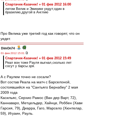
Спартачек-Казачек! » 01 фев 2012 16:00
летом Велик и Эминике уедут,один в
бразилию,другой в Англию
Про Велика уже третий год как говорят, что он
уедет.
DimOn74
-
01 фев 2012 15:01
Спартачек-Казачек! » 01 фев 2012 15:49
Реал вон тоже Рауля выгнал,сколько лет
сосут у барсы.зря.
А с Раулем точно не сосали?
Вот состав Реала на матч с Барселоной,
состоявшийся на "Сантьяго Бернабеу" 2 мая
2009 года
Касильяс, Серхио Рамос (Ван дер Варт, 72),
Каннаваро, Метцельдер, Хайнце, Роббен (Хави
Гарсия, 79), Диарра, Гаго, Марсело (Хюнтелар,
59), Игуаин, Рауль.