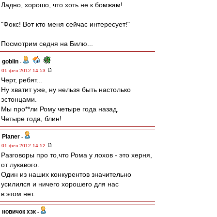
Ладно, хорошо, что хоть не к бомжам!
"Фокс! Вот кто меня сейчас интересует!"
Посмотрим седня на Билю...
goblin
-
01 фев 2012 14:53
Черт, ребят...
Ну хватит уже, ну нельзя быть настолько
эстонцами.
Мы про**ли Рому четыре года назад.
Четыре года, блин!
Planer
-
01 фев 2012 14:52
Разговоры про то,что Рома у лохов - это херня,
от лукавого.
Один из наших конкурентов значительно
усилился и ничего хорошего для нас
в этом нет.
новичок хзк
-