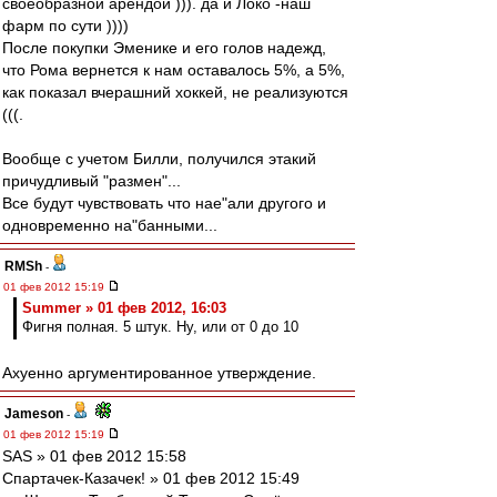
своеобразной арендой ))). да и Локо -наш
фарм по сути ))))
После покупки Эменике и его голов надежд,
что Рома вернется к нам оставалось 5%, а 5%,
как показал вчерашний хоккей, не реализуются
(((.
Вообще с учетом Билли, получился этакий
причудливый "размен"...
Все будут чувствовать что нае"али другого и
одновременно на"банными...
RMSh
-
01 фев 2012 15:19
Summer » 01 фев 2012, 16:03
Фигня полная. 5 штук. Ну, или от 0 до 10
Ахуенно аргументированное утверждение.
Jameson
-
01 фев 2012 15:19
SAS » 01 фев 2012 15:58
Спартачек-Казачек! » 01 фев 2012 15:49