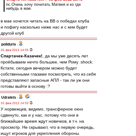
пс.Очень хочу почитать Матвея и ко где
нибудь в мае.
в мае хочется читать на ВВ о победах клуба
и пофигу насколько ниже нас и с кем будет
другой клуб
poliduris
-
01 фев 2012 14:55
Спартачек-Казачек!
, да мы уже десять лет
проёбываем нечто большее, чем Рому :shock:
Кстати, сегодня вечером можно будет
собственными глазами посмотреть, что из себя
представляют запасные АПЛ - так ли уж они
готовы выйти в основу :?
Udralets
-
01 фев 2012 14:53
У норвежцев, видимо, трансферное окно
сдвинуто, как и у нас, потому что они в
ближайшее время ждут новичков, в т.ч. на
просмотр. Не скрывают, что в первую очередь,
ищут игроков для укрепления обороны.