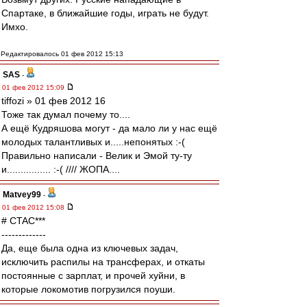
Спартаке, в ближайшие годы, играть не будут.
Имхо.
Редактировалось 01 фев 2012 15:13
SAS
-
01 фев 2012 15:09
tiffozi » 01 фев 2012 16
Тоже так думал почему то....
А ещё Кудряшова могут - да мало ли у нас ещё
молодых талантливых и.....непонятых :-(
Правильно написали - Велик и Эмой ту-ту
и................ :-( //// ЖОПА....
Matvey99
-
01 фев 2012 15:08
# CTAC***
-------------
Да, еще была одна из ключевых задач,
исключить распилы на трансферах, и откаты
постоянные с зарплат, и прочей хуйни, в
которые локомотив погрузился поуши.