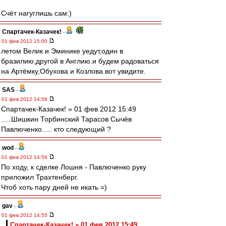
Счёт нагуглишь сам:)
Спартачек-Казачек!
-
01 фев 2012 15:00
летом Велик и Эминике уедут,один в
бразилию,другой в Англию.и будем радоваться
на Артёмку,Обухова и Козлова.вот увидите.
SAS
-
01 фев 2012 14:58
Спартачек-Казачек! » 01 фев 2012 15:49
.....Шишкин Торбинский Тарасов Сычёв
Павлюченко..... кто следующий ?
wod
-
01 фев 2012 14:56
По ходу, к сделке Лошня - Павлюченко руку
приложил Трахтенберг.
Чтоб хоть пару дней не икать =)
gav
-
01 фев 2012 14:55
Спартачек-Казачек! » 01 фев 2012 15:49