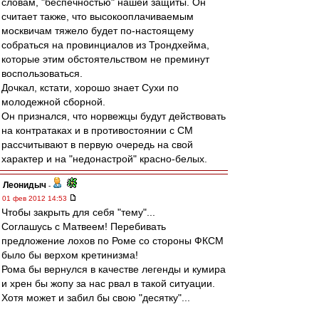
словам, "беспечностью" нашей защиты. Он
считает также, что высокооплачиваемым
москвичам тяжело будет по-настоящему
собраться на провинциалов из Трондхейма,
которые этим обстоятельством не преминут
воспользоваться.
Дочкал, кстати, хорошо знает Сухи по
молодежной сборной.
Он признался, что норвежцы будут действовать
на контратаках и в противостоянии с СМ
рассчитывают в первую очередь на свой
характер и на "недонастрой" красно-белых.
Леонидыч
-
01 фев 2012 14:53
Чтобы закрыть для себя "тему"...
Соглашусь с Матвеем! Перебивать
предложение лохов по Роме со стороны ФКСМ
было бы верхом кретинизма!
Рома бы вернулся в качестве легенды и кумира
и хрен бы жопу за нас рвал в такой ситуации.
Хотя может и забил бы свою "десятку"...