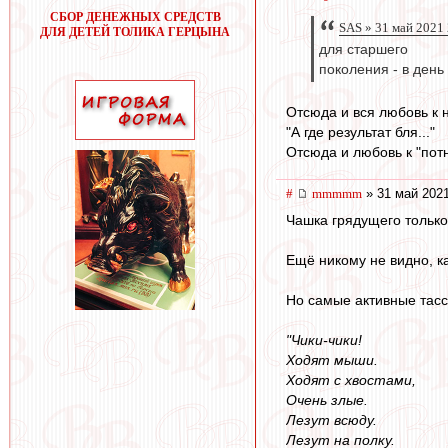
СБОР ДЕНЕЖНЫХ СРЕДСТВ
SAS » 31 май 2021
ДЛЯ ДЕТЕЙ ТОЛИКА ГЕРЦЫНА
для старшего
поколения - в день 
Отсюда и вся любовь к
"А где результат бля..."
Отсюда и любовь к "потн
#
mmmmm
» 31 май 2021
Чашка грядущего только
Ещё никому не видно, к
Но самые активные тасс
"Чики-чики!
Ходят мыши.
Ходят с хвостами,
Очень злые.
Лезут всюду.
Лезут на полку.