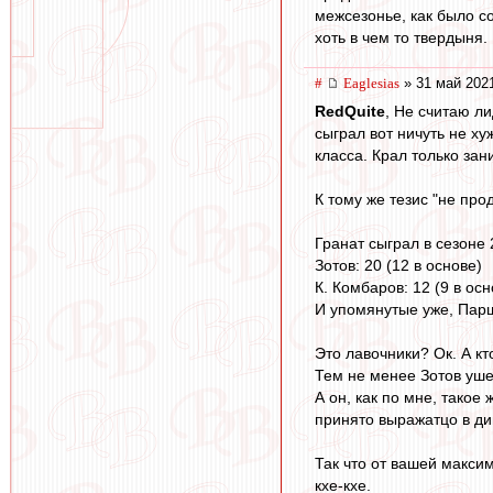
межсезонье, как было сос
хоть в чем то твердыня.
#
Eaglesias
» 31 май 2021
RedQuite
, Не считаю л
сыграл вот ничуть не х
класса. Крал только за
К тому же тезис "не пр
Гранат сыграл в сезоне 2
Зотов: 20 (12 в основе)
К. Комбаров: 12 (9 в осн
И упомянутые уже, Парши
Это лавочники? Ок. А кт
Тем не менее Зотов уш
А он, как по мне, такое
принято выражатцо в ди
Так что от вашей максим
кхе-кхе.