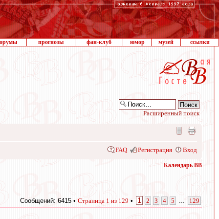
орумы
прогнозы
фан-клуб
юмор
музей
ссылки
Расширенный поиск
FAQ
Регистрация
Вход
Календарь ВВ
1
Сообщений: 6415 •
Страница
1
из
129
•
2
3
4
5
...
129