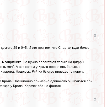
другого 29 и 0+5. И это при том, что Спартак куда более
ешь защитника, не нужно полагаться только на цифры.
ть мяч". А вот с этим у Крала ооооочень большие
 Каррера. Надеюсь, Руй их быстро приведет в норму.
чше Крала. Позиционно примерно одинаково ошибаются при
физра у Крала. Короче: оба не фонтан.