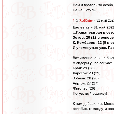
Нам и вратари то особо 
Не наш стиль.
#
RedQuite
» 31 май 202
Eaglesias » 31 май 202
...Гранат сыграл в сезо
Зотов: 20 (12 в основе
К. Комбаров: 12 (9 в о
И упомянутые уже, Парш
Вот именно, они не бы
А лидеры у нас сейчас:
Крал: 29 (28)
Ларссон: 29 (29)
Зобнин: 28 (28)
Айртон: 27 (27)
Жиго: 26 (26)
Почувствуй разницу!
К ним добавились Мозес
ослабить команду, и нов