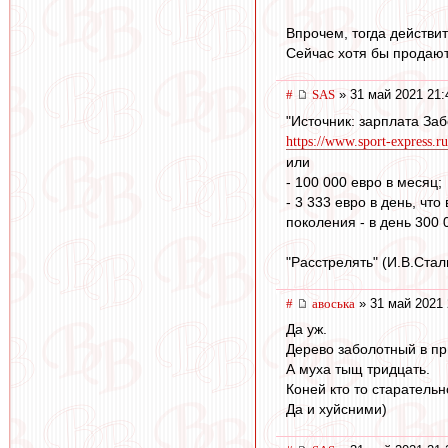
Впрочем, тогда действит
Сейчас хотя бы продают
#
SAS
» 31 май 2021 21:
"Источник: зарплата Заб
https://www.sport-express.ru
или
- 100 000 евро в месяц;
- 3 333 евро в день, чт
поколения - в день 300 0
"Расстрелять" (И.В.Сталин
#
авоська
» 31 май 2021 
Да уж.
Дерево заболотный в пр
А муха тыщ тридцать.
Коней кто то старательн
Да и хуйсними)