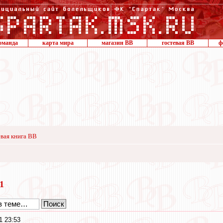
оманда
карта мира
магазин ВВ
гостевая ВВ
ф
вая книга ВВ
21
1 23:53