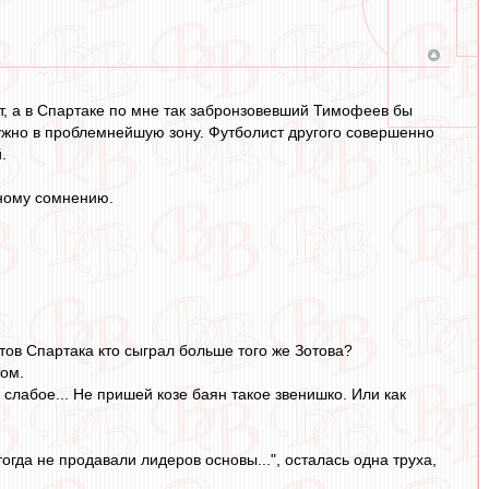
ет, а в Спартаке по мне так забронзовевший Тимофеев бы
нужно в проблемнейшую зону. Футболист другого совершенно
.
вному сомнению.
стов Спартака кто сыграл больше того же Зотова?
ом.
к слабое... Не пришей козе баян такое звенишко. Или как
тогда не продавали лидеров основы...", осталась одна труха,