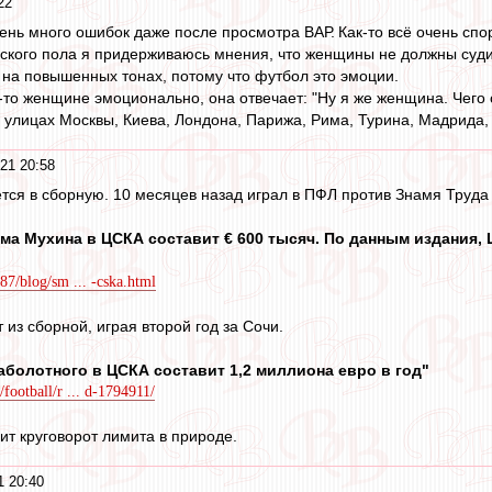
22
чень много ошибок даже после просмотра ВАР. Как‑то всё очень сп
ского пола я придерживаюсь мнения, что женщины не должны суди
на повышенных тонах, потому что футбол это эмоции.
‑то женщине эмоционально, она отвечает: "Ну я же женщина. Чего
а улицах Москвы, Киева, Лондона, Парижа, Рима, Турина, Мадрида, Б
21 20:58
тся в сборную. 10 месяцев назад играл в ПФЛ против Знамя Труда
ма Мухина в ЦСКА составит € 600 тысяч. По данным издания,
187/blog/sm ... -cska.html
из сборной, играя второй год за Сочи.
аболотного в ЦСКА составит 1,2 миллиона евро в год"
/football/r ... d-1794911/
ит круговорот лимита в природе.
1 20:40