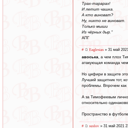
Трах-тарарах!
И летит чашка.
А кто виноват?
Ну, никто не виноват.
Только мыши
Из чёрных дыр."
АПГ
#
Eaglesias
» 31 май 2021
авоська
, а чем плох Ти
атакующая команда чем
Но цифири в защите это
Лучший защитник тот, к
проблемы. Впрочем как 
А за Тимофеевым лично 
относительно одинаково
Пространство в футболе 
#
suslov
» 31 май 2021 2