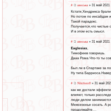
#
авоська
» 31 май 2021 
Кстати,Хендрикса брали 
Но потом по инсайдам и
Такой парадокс.
Получается,что чистые 
И в этом есть смысл.
#
авоська
» 31 май 2021 
Eaglesias
,
Тимофеев говоришь.
Дааа Рома.Что-то ты со
Был ли в Спартаке за п
Ну типа Барриоса.Навер
#
Nikiforoff
» 31 май 202
как же достали эффекти
влияют, только расслед
люди делом занимаются
Межсезонье сосать. А ро
продолжайте....