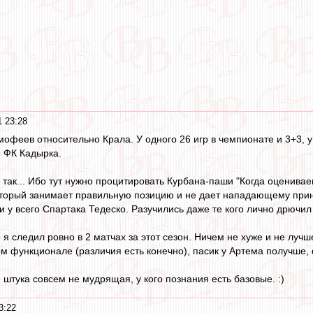
 23:28
мофеев относительно Крала. У одного 26 игр в чемпионате и 3+3, у 
 ФК Кадырка.
 так... Ибо тут нужно процитировать Курбана-паши "Когда оценива
оторый занимает правильную позицию и не дает нападающему приня
и у всего Спартака Тедеско. Разучились даже те кого лично дрючил
я следил ровно в 2 матчах за этот сезон. Ничем не хуже и не лу
м функционале (различия есть конечно), пасик у Артема получше, 
штука совсем не мудрящая, у кого познания есть базовые. :)
3:22