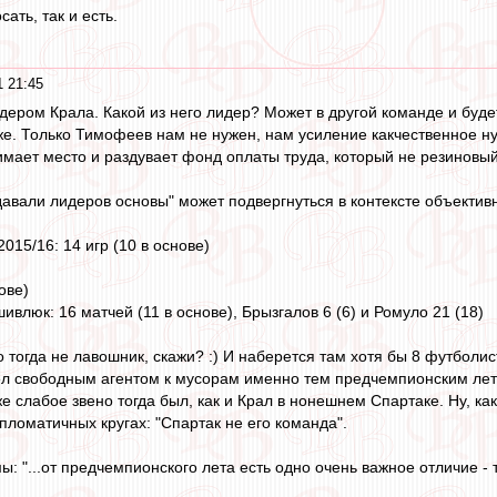
ать, так и есть.
 21:45
идером Крала. Какой из него лидер? Может в другой команде и буд
уже. Только Тимофеев нам не нужен, нам усиление какчественное 
нимает место и раздувает фонд оплаты труда, который не резиновый
одавали лидеров основы" может подвергнуться в контексте объекти
015/16: 14 игр (10 в основе)
ове)
влюк: 16 матчей (11 в основе), Брызгалов 6 (6) и Ромуло 21 (18)
о тогда не лавошник, скажи? :) И наберется там хотя бы 8 футболи
ел свободным агентом к мусорам именно тем предчемпионским лет
 же слабое звено тогда был, как и Крал в нонешнем Спартаке. Ну, ка
пломатичных кругах: "Спартак не его команда".
ы: "...от предчемпионского лета есть одно очень важное отличие - 