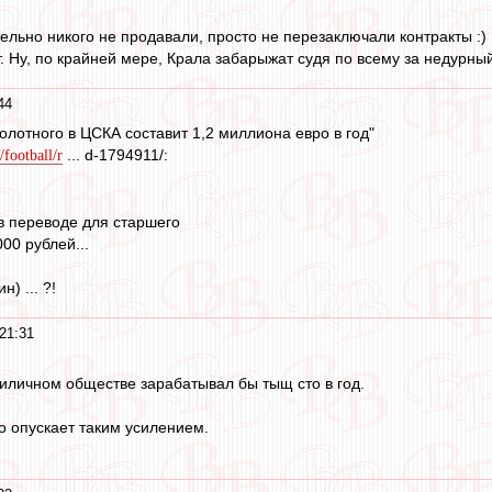
ельно никого не продавали, просто не перезаключали контракты :)
. Ну, по крайней мере, Крала забарыжат судя по всему за недурны
44
олотного в ЦСКА составит 1,2 миллиона евро в год"
... d-1794911/:
/football/r
о в переводе для старшего
00 рублей...
) ... ?!
21:31
иличном обществе зарабатывал бы тыщ сто в год.
о опускает таким усилением.