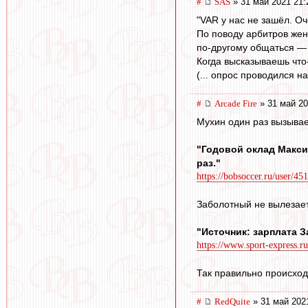
#
SAS
» 31 май 2021 21:
"VAR у нас не зашёл. О
По поводу арбитров жен
по‑другому общаться — 
Когда высказываешь что
(... опрос проводился н
#
Arcade Fire
» 31 май 20
Мухин один раз вызывае
"Годовой оклад Макси
раз."
https://bobsoccer.ru/user/45
Заболотный не вылезает 
"Источник: зарплата З
https://www.sport-express.ru
Так правильно происход
#
RedQuite
» 31 май 202