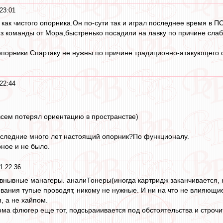
23:01
как чистого опорника.Он по-сути так и играл последнее время в П
з команды от Мора,быстренько посадили на лавку по причине слабо
опорники Спартаку не нужны по причине традиционно-атакующего 
22:44
всем потерял ориентацию в пространстве)
оследние много лет настоящий опорник?По функционалу.
ное и не было.
1 22:36
внывные манагеры. аналиТонеры(иногда картридж заканчивается, н
ования тупые проводят, никому не нужные. И ни на что не влияющи
, а не хайпом.
ма флюгер еще тот, подсьраиивается под обстоятельства и строчит,