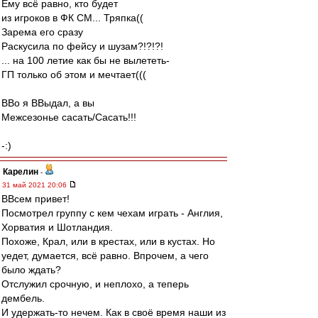
Ему всё равно, кто будет
из игроков в ФК СМ... Тряпка((
Зарема его сразу
Раскусила по фейсу и шузам?!?!?!
... на 100 летие как бы не вылететь-
ГП только об этом и мечтает(((
ВВо я ВВыдал, а вы
Межсезонье сасать/Сасать!!!
-:)
Карелин
-
31 май 2021 20:06
ВВсем привет!
Посмотрел группу с кем чехам играть - Англия,
Хорватия и Шотландия.
Похоже, Крал, или в крестах, или в кустах. Но
уедет, думается, всё равно. Впрочем, а чего
было ждать?
Отслужил срочную, и неплохо, а теперь
дембель.
И удержать-то нечем. Как в своё время наши из