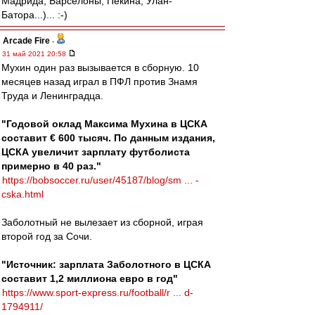
Мадрида, Барселоны, Пекина, Улан-
Батора...)... :-)
Arcade Fire
-
31 май 2021 20:58
Мухин один раз вызывается в сборную. 10
месяцев назад играл в ПФЛ против Знамя
Труда и Ленинградца.
"Годовой оклад Максима Мухина в ЦСКА
составит € 600 тысяч. По данным издания,
ЦСКА увеличит зарплату футболиста
примерно в 40 раз."
https://bobsoccer.ru/user/45187/blog/sm ... -
cska.html
Заболотный не вылезает из сборной, играя
второй год за Сочи.
"Источник: зарплата Заболотного в ЦСКА
составит 1,2 миллиона евро в год"
https://www.sport-express.ru/football/r ... d-
1794911/