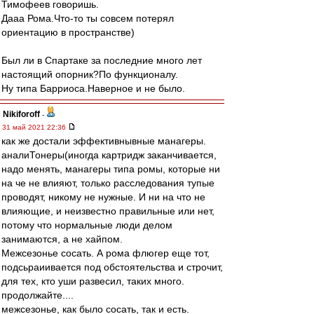
Тимофеев говоришь.
Дааа Рома.Что-то ты совсем потерял
ориентацию в пространстве)
Был ли в Спартаке за последние много лет
настоящий опорник?По функционалу.
Ну типа Барриоса.Наверное и не было.
Nikiforoff
-
31 май 2021 22:36
как же достали эффективнывные манагеры.
аналиТонеры(иногда картридж заканчивается,
надо менять, манагеры типа ромы, которые ни
на че не влияют, только расследования тупые
проводят, никому не нужные. И ни на что не
влияющие, и неизвестно правильные или нет,
потому что нормальные люди делом
занимаются, а не хайпом.
Межсезонье сосать. А рома флюгер еще тот,
подсьраиивается под обстоятельства и строчит,
для тех, кто уши развесил, таких много.
продолжайте....
межсезонье, как было сосать, так и есть.