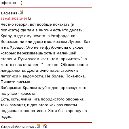
оффтоп. ;-)
Eaglesias
-
31 май 2021 19:26
Честно говоря, вот вообще покакать (и
пописать) где там в Англии есть что делать
Кралу, а где ему нечего: в Уотфорде ли,
Вестхэме ли или даже в колхозном Лутоне. Как
и на Хурадо. Это не те футболисты о уходе
которых переживаешь хоть в малейшей
степени. Руки заламывать там, причитать "на
кого ты нас оставил..." - это не. Обыкновенные
ландскнехты. Достаточно пары строчек в
летописи и ведомости. Не более. Пока-пока.
Пишите письма.
Забарыжит Кралом клуб годно, привезут кого
получше - красота.
Есть, ксть, чуйка, чта породистого опорника
таки заманят, и для этого как раз хвосты
подчищают оперативно. Хотя бы в аренду на
годик.
Старый большевик
-