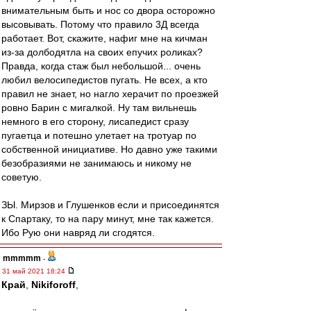
внимательным быть и нос со двора осторожно
высовывать. Потому что правило 3Д всегда
работает. Вот, скажите, нафиг мне на кичман
из-за долбодятла на своих епучих роликах?
Правда, когда стаж был небольшой... очень
любил велосипедистов пугать. Не всех, а кто
правил не знает, но нагло херачит по проезжей
ровно Барин с мигалкой. Ну там вильнешь
немного в его сторону, лисапедист сразу
пугаетца и потешно улетает на тротуар по
собственной инициативе. Но давно уже такими
безобразиями не занимаюсь и никому не
советую.
ЗЫ. Мирзов и Глушенков если и присоединятся
к Спартаку, то на пару минут, мне так кажется.
Ибо Рую они навряд ли сгодятся.
mmmmm
-
31 май 2021 18:24
Край
,
Nikiforoff
,