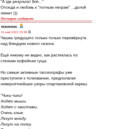
"А где результат бля..."
Отсюда и любовь к "потным неграм" ...долой
лимит )))
Последнее сообщение
mmmmm
-
31 май 2021 23:39
Чашка грядущего только-только перевёрнута
над блюдцем нового сезона.
Ещё никому не видно, как растеклась по
стенкам кофейная гуща.
Но самые активные тассеографы уже
приступили к толкованию, предполагая
невероятнейшие узоры спартаковской кармы.
"Чики-чики!
Ходят мыши.
Ходят с хвостами,
Очень злые.
Лезут всюду.
Лезут на полку.