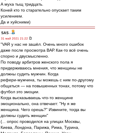
А муха тыщ тридцать.
Коней кто то старательно опускает таким
усилением.
Да и хуйсними)
SAS
-
31 май 2021 21:22
"VAR у нас не зашёл. Очень много ошибок
даже после просмотра ВАР. Как‑то всё очень
спорно и двусмысленно.
По поводу арбитров женского пола я
придерживаюсь мнения, что женщины не
должны судить мужчин. Когда
рефери‑мужчина, ты можешь с ним по‑другому
общаться — на повышенных тонах, потому что
футбол это эмоции.
Когда высказываешь что‑то женщине
эмоционально, она отвечает: "Ну я же
женщина. Чего орешь?" Извините, тогда вы
должны судить женщин"
(... опрос проводился на улицах Москвы,
Киева, Лондона, Парижа, Рима, Турина,