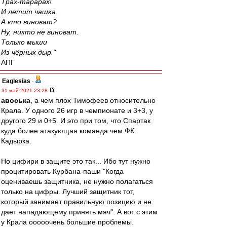
Трах-тарарах!
И летит чашка.
А кто виноват?
Ну, никто не виноват.
Только мыши
Из чёрных дыр."
АПГ
Eaglesias
-
31 май 2021 23:28
авоська
, а чем плох Тимофеев относительно
Крала. У одного 26 игр в чемпионате и 3+3, у
другого 29 и 0+5. И это при том, что Спартак
куда более атакующая команда чем ФК
Кадырка.
Но цифири в защите это так... Ибо тут нужно
процитировать Курбана-паши "Когда
оцениваешь защитника, не нужно полагаться
только на цифры. Лучший защитник тот,
который занимает правильную позицию и не
дает нападающему принять мяч". А вот с этим
у Крала ооооочень большие проблемы.