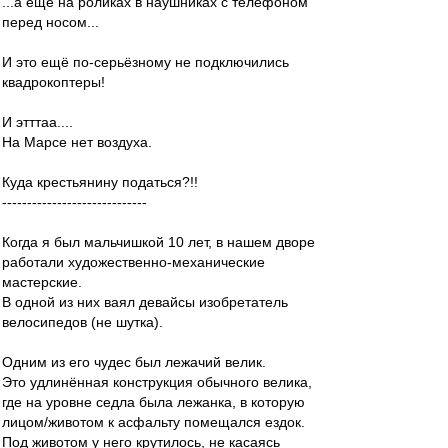
...а ещё на роликах в наушниках с телефоном
перед носом...
И это ещё по-серьёзному не подключились
квадрокоптеры!
И этттаа....
На Марсе нет воздуха.
Куда крестьянину податься?!!
-----------------------------
Когда я был мальчишкой 10 лет, в нашем дворе
работали художественно-механические
мастерские.
В одной из них ваял девайсы изобретатель
велосипедов (не шутка).
Одним из его чудес был лежачий велик.
Это удлинённая конструкция обычного велика,
где на уровне седла была лежанка, в которую
лицом/животом к асфальту помещался ездок.
Под животом у него крутилось, не касаясь