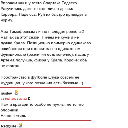
Впрочем как и у всего Спартака Тедеско.
Разучились даже те кого лично дрючил
Каррера. Надеюсь, Руй их быстро приведет в
норму.
А за Тимофеевым лично я следил ровно в 2
матчах за этот сезон. Ничем не хуже и не
лучше Крала. Позиционно примерно одинаково
ошибаются при относительно одинаковом
функционале (различия есть конечно), пасик у
Артема получше, физра у Крала. Короче: оба
не фонтан.
Пространство в футболе штука совсем не
мудрящая, у кого познания есть базовые. :)
suslov
-
31 май 2021 23:22
Нам и вратари то особо не нужны, не то что
опорники.
Не наш стиль.
RedQuite
-