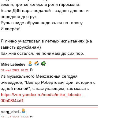
земли, третье колесо в роли гироскопа.
Были ДВЕ пары педалей - задняя для ног и
передняя для рук.
Руль в виде обруча надевался на голову.
И вперёд!
Я лично участвовал в лётных испытаниях (на
зависть дружбанам)
Как жив остался, не понимаю до сих пор.
Mike Lebedev
-
31 май 2021 18:21
Из музыкального Межсезонья сегодня
очевидное, "Виктор Робертович Цой, история с
одной песней", с наступающим, так сказать
https://zen.yandex.ru/media/mike_lebede ...
00b08f44d1
serg_chel
-
31 май 2021 18:08
Край
,
Не так на самом деле. Зависит от мощности.