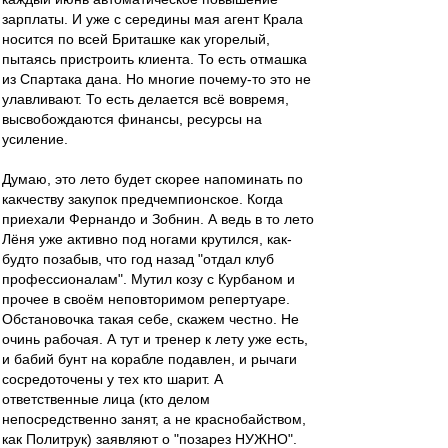
зарплаты. И уже с середины мая агент Крала
носится по всей Бриташке как угорелый,
пытаясь пристроить клиента. То есть отмашка
из Спартака дана. Но многие почему-то это не
улавливают. То есть делается всё вовремя,
высвобождаются финансы, ресурсы на
усиление.
Думаю, это лето будет скорее напоминать по
какчеству закупок предчемпионское. Когда
приехали Фернандо и Зобнин. А ведь в то лето
Лёня уже активно под ногами крутился, как-
будто позабыв, что год назад "отдал клуб
профессионалам". Мутил козу с Курбаном и
прочее в своём неповторимом репертуаре.
Обстановочка такая себе, скажем честно. Не
очинь рабочая. А тут и тренер к лету уже есть,
и бабий бунт на корабле подавлен, и рычаги
сосредоточены у тех кто шарит. А
ответственные лица (кто делом
непосредственно занят, а не краснобайством,
как Политрук) заявляют о "позарез НУЖНО".