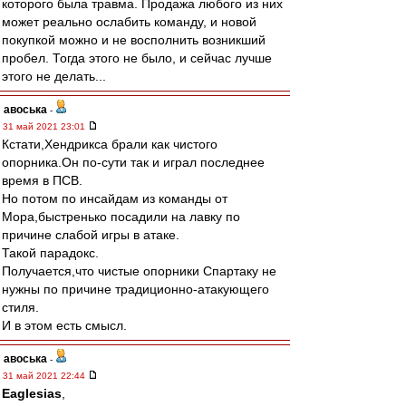
которого была травма. Продажа любого из них
может реально ослабить команду, и новой
покупкой можно и не восполнить возникший
пробел. Тогда этого не было, и сейчас лучше
этого не делать...
авоська
-
31 май 2021 23:01
Кстати,Хендрикса брали как чистого
опорника.Он по-сути так и играл последнее
время в ПСВ.
Но потом по инсайдам из команды от
Мора,быстренько посадили на лавку по
причине слабой игры в атаке.
Такой парадокс.
Получается,что чистые опорники Спартаку не
нужны по причине традиционно-атакующего
стиля.
И в этом есть смысл.
авоська
-
31 май 2021 22:44
Eaglesias
,