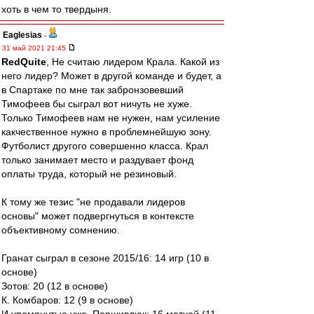
хоть в чем то твердыня.
Eaglesias
-
31 май 2021 21:45
RedQuite
, Не считаю лидером Крала. Какой из
него лидер? Может в другой команде и будет, а
в Спартаке по мне так забронзовевший
Тимофеев бы сыграл вот ничуть не хуже.
Только Тимофеев нам не нужен, нам усиление
какчественное нужно в проблемнейшую зону.
Футболист другого совершенно класса. Крал
только занимает место и раздувает фонд
оплаты труда, который не резиновый.
К тому же тезис "не продавали лидеров
основы" может подвергнуться в контексте
объективному сомнению.
Гранат сыграл в сезоне 2015/16: 14 игр (10 в
основе)
Зотов: 20 (12 в основе)
К. Комбаров: 12 (9 в основе)