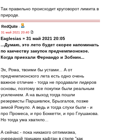
Так правильно происходит круговорот лимита в
природе.
RedQuite
-
31 май 2021 20:40
Eaglesias » 31 май 2021 20:05
...Думаю, это лето будет скорее напоминать
по какчеству закупок предчемпионское.
Когда приехали Фернандо и Зобнин...
Эх, Рома, твоими бы устами... А от
предчемпионского лета есть одно очень
важное отличие - тогда не продавали лидеров
основы, поэтому все покупки были реальным
усилением. А на выход тогда пошли
резервисты Паршивлюк, Брызгалов, позже
зимой Ромуло. А ведь и тогда слухи были - и
про Промеса, и про Боккетти, и про Глушакова.
Но тогда ума хватило...
А сейчас - пока никакого оптимизма,
очередной тришкин кафтан в стиле "как