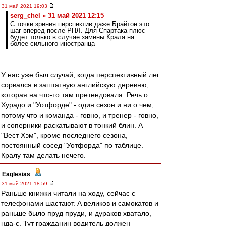
31 май 2021 19:03
serg_chel » 31 май 2021 12:15
C точки зрения перспектив даже Брайтон это
шаг вперед после РПЛ. Для Спартака плюс
будет только в случае замены Крала на
более сильного иностранца
У нас уже был случай, когда перспективный лег
сорвался в заштатную английскую деревню,
которая на что-то там претендовала. Речь о
Хурадо и "Уотфорде" - один сезон и ни о чем,
потому что и команда - говно, и тренер - говно,
и соперники раскатывают в тонкий блин. А
"Вест Хэм", кроме последнего сезона,
постоянный сосед "Уотфорда" по таблице.
Кралу там делать нечего.
Eaglesias
-
31 май 2021 18:59
Раньше книжки читали на ходу, сейчас с
телефонами шастают. А великов и самокатов и
раньше было пруд пруди, и дураков хватало,
нда-с. Тут гражданин водитель должен