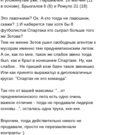
И упомянутые уже, Паршивлюк: 16 матчей (11
в основе), Брызгалов 6 (6) и Ромуло 21 (18)
Это лавочники? Ок. А кто тогда не лавошник,
скажи? :) И наберется там хотя бы 8
футболистов Спартака кто сыграл больше того
же Зотова?
Тем не менее Зотов ушел свободным агентом к
мусорам именно тем предчемпионским летом.
А он, как по мне, такое же слабое звено тогда
был, как и Крал в нонешнем Спартаке. Ну, как
слабое... Не пришей козе баян такое звенишко.
Или как принято выражатцо в дипломатичных
кругах: "Спартак не его команда".
Так что от вашей максимы: "...от
предчемпионского лета есть одно очень
важное отличие - тогда не продавали лидеров
основы...", осталась одна труха, кхе-кхе.
Впрочем, тогда действительно никого не
продавали, просто не перезаключали
контракты :)