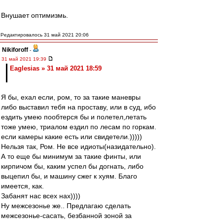
Внушает оптимизмь.
Редактировалось 31 май 2021 20:06
Nikiforoff
-
31 май 2021 19:39
Eaglesias » 31 май 2021 18:59
Я бы, ехал если, ром, то за такие маневры
либо выставил тебя на проставу, или в суд, ибо
ездить умею пообтерся бы и полетел,летать
тоже умею, триалом ездил по лесам по горкам.
если камеры какие есть или свидетели.)))))
Нельзя так, Ром. Не все идиоты(назидательно).
А то еще бы минимум за такие финты, или
кирпичом бы, каким успел бы догнать, либо
выцепил бы, и машину сжег к хуям. Благо
имеется, как.
Забанят нас всех нах))))
Ну межсезонье же.. Предлагаю сделать
межсезонье-сасать, безбанной зоной за