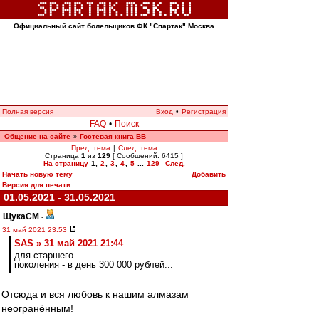
Официальный сайт болельщиков ФК "Спартак" Москва
Полная версия
Вход
•
Регистрация
FAQ
•
Поиск
Общение на сайте
Гостевая книга ВВ
»
Пред. тема
|
След. тема
Страница
1
из
129
[ Сообщений: 6415 ]
На страницу
1
,
2
,
3
,
4
,
5
...
129
След.
Начать новую тему
Добавить
Версия для печати
01.05.2021 - 31.05.2021
ЩукаСМ
-
31 май 2021 23:53
SAS » 31 май 2021 21:44
для старшего
поколения - в день 300 000 рублей...
Отсюда и вся любовь к нашим алмазам
неогранённым!