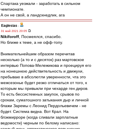
Спартака уезжали - заработать в сильном
чемпионате.
А он не свой, а ландскнедлик, ага
Eaglesias
-
31 май 2021 20:05
Nikiforoff
, Посмеялся, спасибо.
Но ближе к теме, а не офф-топу.
Внимательнейшим образом перечитав
несколько (а то и с десяток) раз мартовское
интервью Попова-Мележикова и проецируя его
на нонешнюю действительность и движухи,
пребываю в абсолютли уверенности, чта это
межсезонье будет резко отличаться от того, к
которым мы привыкли при чехарде ген.диров.
То есть бессистемных закупок, срывов по
срокам, суматошного затыкания дыр и личной
блажи Заремы с Леонид Пердольевичем - не
будет. Система видна. Вот Крал. На
блэкмирроре (когда сливали зарплатные
ведомости) черным по белому написано:
каждый июнь автоматическое повышение