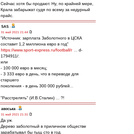
Сейчас хотя бы продают. Ну, по крайней мере,
Крала забарыжат судя по всему за недурный
прайс.
SAS
-
31 май 2021 21:44
"Источник: зарплата Заболотного в ЦСКА
составит 1,2 миллиона евро в год"
https://www.sport-express.ru/football/r
... d-
1794911/:
или
- 100 000 евро в месяц;
- 3 333 евро в день, что в переводе для
старшего
поколения - в день 300 000 рублей...
"Расстрелять" (И.В.Сталин) ... ?!
авоська
-
31 май 2021 21:31
Да уж.
Дерево заболотный в приличном обществе
зарабатывал бы тыщ сто в год.