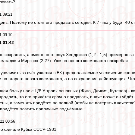
левать?
1 09:21
нь. Поэтому не стоит его продавать сегодня. К 7 числу будет 40 ст
1 09:10
1 01:42
 сохранить, а вместо него вжух Хендрикса (1,2 - 1,5) примерно за 
елкадзе и Мирзова (2,27). Уже на одного космонавта наскребли.
величить за счёт участия в ЕК (предполагаемое увеличение спонсо
е на второго нового космонавта, а на сохранение действующих. Чт
ая боль у нас с ЦЗ! У троих основных (Жиго, Джикия, Кутепов) - к
 продлить, то его придётся срочно продавать, иначе позже он уйд
ены, а заменять придётся по полной (чтобы не потерять в качестве
 придётся платить приличные подъёмные...
21 08:56
а о финале Кубка СССР-1981: