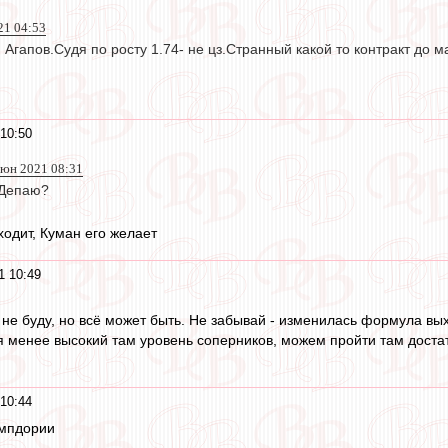
21 04:53
 Агапов.Судя по росту 1.74- не цз.Странный какой то контракт до м
10:50
 июн 2021 08:31
 Депаю?
ходит, Куман его желает
1 10:49
 не буду, но всё может быть. Не забывай - изменилась формула вы
ая менее высокий там уровень соперников, можем пройти там дост
10:44
ампдории