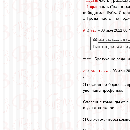
-
часть ("рассказ
Первая
-
часть ("во втор
Вторая
победителя Кубка Игоря
...Третья часть - на под
#
agk
» 03 июн 2021 08:
alek.vladimir » 03
Тыц-тыц,чо там по
тссс...Братуха на задани
#
Alex Green
» 03 июн 20
"...
Я постоянно борюсь с я
увенчаны трофеями.
Спасение команды от вы
отдают должное.
Я бы хотел, чтобы комп