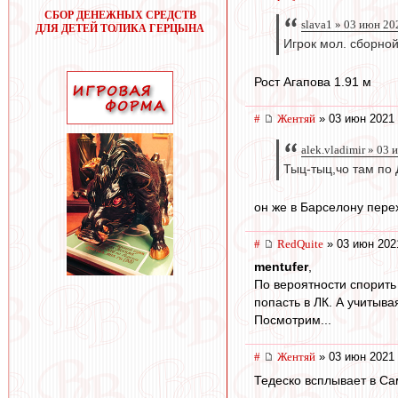
СБОР ДЕНЕЖНЫХ СРЕДСТВ
slava1 » 03 июн 20
ДЛЯ ДЕТЕЙ ТОЛИКА ГЕРЦЫНА
Игрок мол. сборной
Рост Агапова 1.91 м
#
Жентяй
» 03 июн 2021 
alek.vladimir » 03
Тыц-тыц,чо там по
он же в Барселону пере
#
RedQuite
» 03 июн 202
mentufer
,
По вероятности спорить
попасть в ЛК. А учитыв
Посмотрим...
#
Жентяй
» 03 июн 2021 
Тедеско всплывает в С