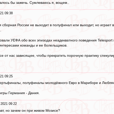
далось бы зажечь. Сумлеваюсь я, вощем..
21 09:38
ая сборная России не выходит в полуфинал или выходит, но играет 
.
али УЕФА обо всех эпизодах неадекватного поведения Telesport 
 интересами команды и ее болельщиков.
е от нас зависящее, чтобы прекратить порочную практику спекули
21 09:25
ертьфиналы, полуфиналы молодёжного Евро в Мариборе и Любляне,
гры Германия - Дания.
 2021 09:22
авт, но зачем он при живом Мозисе?