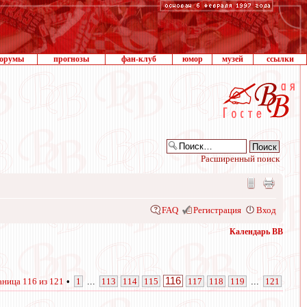
орумы
прогнозы
фан-клуб
юмор
музей
ссылки
Расширенный поиск
FAQ
Регистрация
Вход
Календарь ВВ
116
аница
116
из
121
•
1
...
113
114
115
117
118
119
...
121