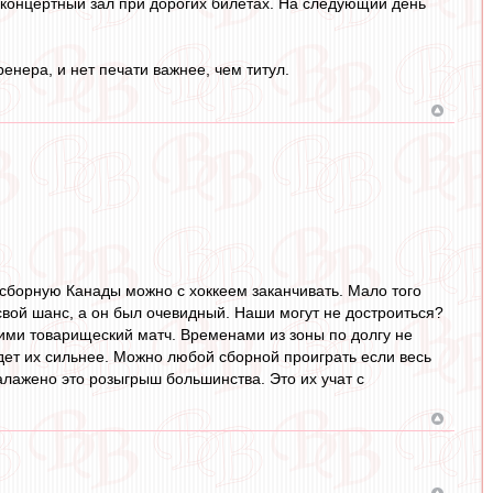
 концертный зал при дорогих билетах. На следующий день
ренера, и нет печати важнее, чем титул.
 сборную Канады можно с хоккеем заканчивать. Мало того
свой шанс, а он был очевидный. Наши могут не достроиться?
ими товарищеский матч. Временами из зоны по долгу не
т их сильнее. Можно любой сборной проиграть если весь
алажено это розыгрыш большинства. Это их учат с