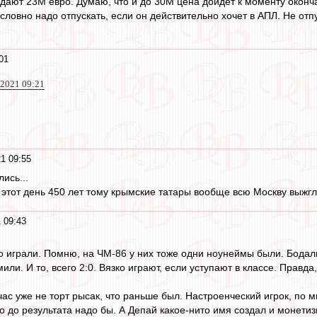
е дают 23М евро. Думаю, что и до 30М цена дойдёт к моменту окон
условно надо отпускать, если он действительно хочет в АПЛ. Не о
01
 2021 09:21
1 09:55
ись...
 этот день 450 лет тому крымские татары вообще всю Москву выжгли
 09:43
о играли. Помню, на ЧМ-86 у них тоже одни ноунеймы были. Бодали
или. И то, всего 2:0. Вязко играют, если уступают в классе. Правд
с уже не торт рысак, что раньше был. Настроенческий игрок, по м
 до результата надо бы. А Депай какое-нито имя создал и монетиз