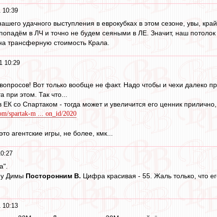
 10:39
нашего удачного выступления в еврокубках в этом сезоне, увы, кра
попадём в ЛЧ и точно не будем сеяными в ЛЕ. Значит, наш потолок 
 на трансферную стоимость Крала.
1 10:29
 вопросов! Вот только вообще не факт. Надо чтобы и чехи далеко пр
 при этом. Так что...
в ЕК со Спартаком - тогда может и увеличится его ценник прилично, 
om/spartak-m ... on_id/2020
 это агентские игры, не более, кмк...
0:27
а".
 у Димы
Посторонним В.
Цифра красивая - 55. Жаль только, что ег
 10:13