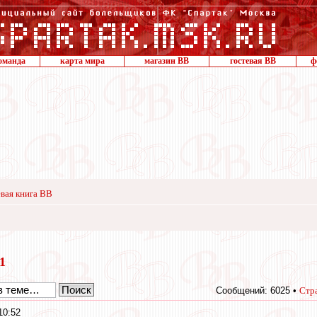
оманда
карта мира
магазин ВВ
гостевая ВВ
ф
вая книга ВВ
21
Сообщений: 6025 •
Стр
10:52