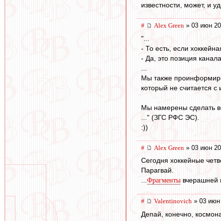
известности, может, и у
#
Alex Green
» 03 июн 20
"...
- То есть, если хоккейн
- Да, это позиция канала
...
Мы также проинформиров
который не считается с
Мы намерены сделать вс
..." (ЗГС РФС ЭС).
:))
#
Alex Green
» 03 июн 20
Сегодня хоккейные четв
Парагвай.
...
вчерашней и
Фрагменты
#
Valentinovich
» 03 июн
Депай, конечно, космон