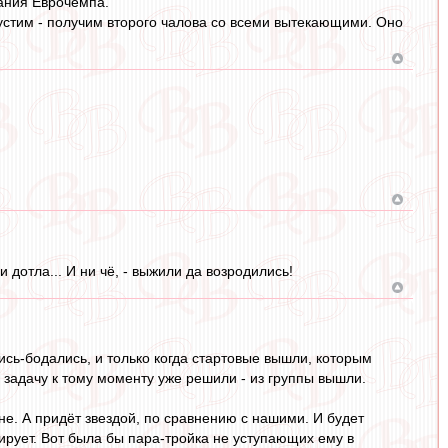
чания Еврочемпа.
тпустим - получим второго чалова со всеми вытекающими. Оно
 дотла... И ни чё, - выжили да возродились!
сь-бодались, и только когда стартовые вышли, которым
а, задачу к тому моменту уже решили - из группы вышли.
не. А придёт звездой, по сравнению с нашими. И будет
ирует. Вот была бы пара-тройка не уступающих ему в