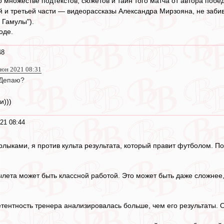
 о множестве подтекстов, сюжетов и тайн того матча от автора побе
ой и третьей части — видеорассказы Александра Мирзояна, не забив
 Гамулы").
ходе.
48
 июн 2021 08:31
 Депаю?
и)))
21 08:44
рлыками, я против культа результата, который правит футболом. 
лета может быть классной работой. Это может быть даже сложнее, 
етентность тренера анализировалась больше, чем его результаты. О