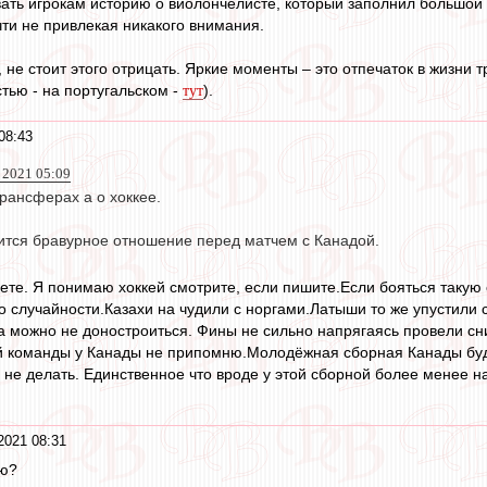
ать игрокам историю о виолончелисте, который заполнил большой
чти не привлекая никакого внимания.
 не стоит этого отрицать. Яркие моменты – это отпечаток в жизни т
стью - на португальском -
).
тут
08:43
 2021 05:09
трансферах а о хоккее.
ится бравурное отношение перед матчем с Канадой.
ете. Я понимаю хоккей смотрите, если пишите.Если бояться такую
 случайности.Казахи на чудили с норгами.Латыши то же упустили 
а можно не доностроиться. Фины не сильно напрягаясь провели сн
й команды у Канады не припомню.Молодёжная сборная Канады буде
о не делать. Единственное что вроде у этой сборной более менее н
2021 08:31
аю?