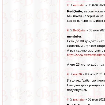
#
mentufer
» 03 июн 2021
RedQuite
, вероятность 
Мы почти наверняка не 
как-то сильно повлияет
#
RedQuite
» 03 июн 202
mentufer
,
Если до 30 дойдёт - нет
железным игроком старта
А вот удачно выступить 
https://www.transfermarkt.c
А что 23 кто-то даёт, так
#
man26
» 03 июн 2021 1
Из цикла "забытые имен
Сегодня день рождения
подвинулись.
#
mentufer
» 03 июн 2021