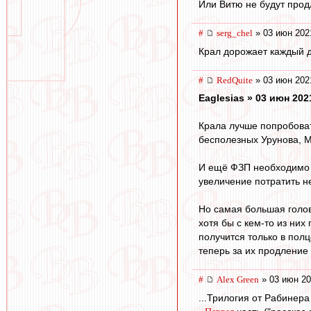
Или Витю не будут прод
#
serg_chel
» 03 июн 202
Крал дорожает каждый де
#
RedQuite
» 03 июн 202
Eaglesias » 03 июн 202
Крала лучше попробовать
бесполезных Урунова, М
И ещё ФЗП необходимо у
увеличение потратить н
Но самая большая головн
хотя бы с кем-то из них
получится только в полц
теперь за их продление
#
Alex Green
» 03 июн 20
...Трилогия от Рабинер