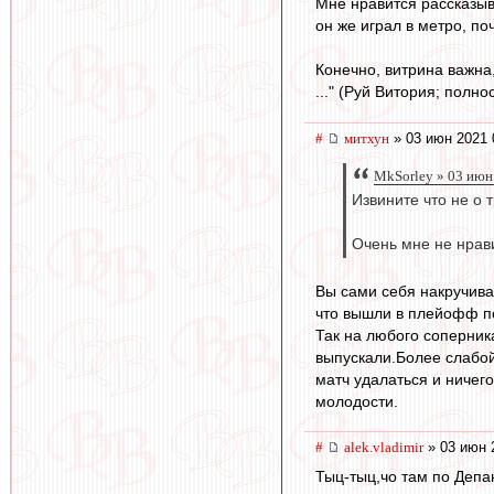
Мне нравится рассказыв
он же играл в метро, по
Конечно, витрина важна,
..." (Руй Витория; полно
#
митхун
» 03 июн 2021 
MkSorley » 03 июн
Извините что не о 
Очень мне не нрав
Вы сами себя накручива
что вышли в плейофф по
Так на любого соперник
выпускали.Более слабо
матч удалаться и ничег
молодости.
#
alek.vladimir
» 03 июн 
Тыц-тыц,чо там по Деп