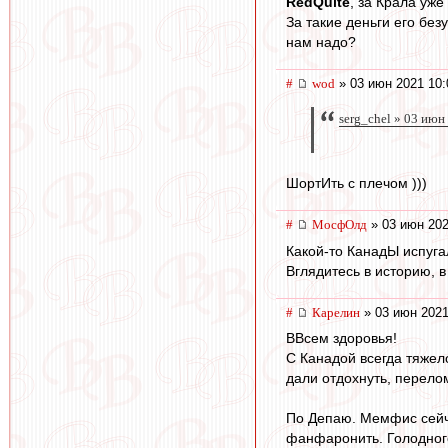
RedQuite
, за Крала уж
За такие деньги его без
нам надо?
#
wod
» 03 июн 2021 10:
serg_chel » 03 июн
ШортИть с плечом )))
#
МосфОлд
» 03 июн 202
Какой-то КанадЫ испугал
Вглядитесь в историю, в
#
Карелин
» 03 июн 2021
ВВсем здоровья!
С Канадой всегда тяжел
дали отдохнуть, перелом
По Депаю. Мемфис сейча
фанфаронить. Голодного