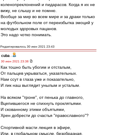
коленопреклонений и пидарасов. Когда я их не
вижу, не слышу и не помню.
Вообще за мир во всем мире и за драки только
на футбольном поле от переизбытка эмоций у
молодых здоровых пацанов.
Это надо чотко понимать.
Редактировалось 30 июн 2021 23:43
cuba
-
30 июн 2021 23:38
Как тошно быть убогим и отсталым,
От пальцев укрываться, указательных.
Нам ссут в глаза уже и показательно,
И лик наш выглядит унылым и усталым.
На всяком "троне", от пенька до главного,
Вцепившегося не спихнуть проклятьями.
И скованному этими объятьями,
Хрен добрести до счастья "православного"?
Спортивной масти лекция в эфире,
Или, в глобальном смысле, безобразная,