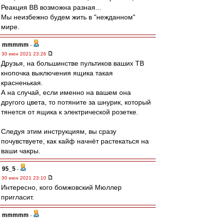
Реакция ВВ возможна разная...
Мы неизбежно будем жить в "нежданном"
мире.
mmmmm
-
30 июн 2021 23:26
Друзья, на большинстве пультиков ваших ТВ
кнопочка выключения ящика такая
красненькая.
А на случай, если именно на вашем она
другого цвета, то потяните за шнурик, который
тянется от ящика к электрической розетке.
Следуя этим инструкциям, вы сразу
почувствуете, как кайф начнёт растекаться на
ваши чакры.
95_5
-
30 июн 2021 23:10
Интересно, кого бомжовский Мюллер
пригласит.
mmmmm
-