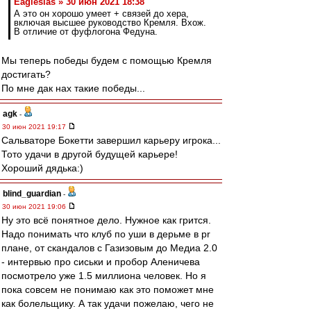
Eaglesias » 30 июн 2021 18:38
А это он хорошо умеет + связей до хера,
включая высшее руководство Кремля. Вхож.
В отличие от фуфлогона Федуна.
Мы теперь победы будем с помощью Кремля
достигать?
По мне дак нах такие победы...
agk
-
30 июн 2021 19:17
Сальваторе Бокетти завершил карьеру игрока...
Тото удачи в другой будущей карьере!
Хороший дядька:)
blind_guardian
-
30 июн 2021 19:06
Ну это всё понятное дело. Нужное как грится.
Надо понимать что клуб по уши в дерьме в pr
плане, от скандалов с Газизовым до Медиа 2.0
- интервью про сиськи и пробор Аленичева
посмотрело уже 1.5 миллиона человек. Но я
пока совсем не понимаю как это поможет мне
как болельщику. А так удачи пожелаю, чего не