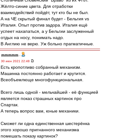
Столичный словенский "Браво" из их ФНЛ.
Жёлто-синие цвета. Для отработки
взаимодействий пойдёт, тут кто бы не был.
А на ЧЕ скрытый финал будет - Бельгия vs
Италия. Опыт против задора. Италия ещё
успеет нахапаться, а у Бельгии заслуженный
отдых на носу, понимать надо.
В Англию не верю. Уж больно прагматичные.
mmmmm
-
30 июн 2021 22:48
Есть кропотливо собранный механизм.
Машинка постоянно работает и крутится.
Всеобъемлюще многофункциональная.
Всего лишь одной - мельчайшей - её функцией
является показ страшных картинок про
Спартак.
А теперь вопрос вам, юные механики.
Сможет ли одна единственная шестерёнка
этого хорошо пригнанного механизма
помешать показу картинок?