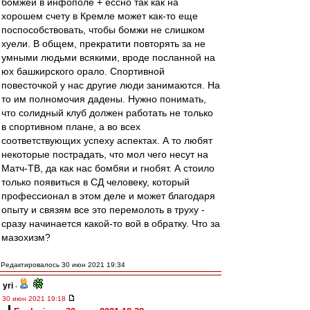
бомжей в инфополе + ессно так как на
хорошем счету в Кремле может как-то еще
поспособствовать, чтобы бомжи не слишком
хуели. В общем, прекратити повторять за не
умными людьми всякими, вроде посланной на
юх башкирского орало. Спортивной
повесточкой у нас другие люди занимаются. На
то им полномочия дадены. Нужно понимать,
что солидный клуб должен работать не только
в спортивном плане, а во всех
соответствующих успеху аспектах. А то любят
некоторые пострадать, что мол чего несут на
Матч-ТВ, да как нас бомбяи и гнобят. А стоило
только появиться в СД человеку, который
профессионал в этом деле и может благодаря
опыту и связям все это перемолоть в труху -
сразу начинается какой-то вой в обратку. Что за
мазохизм?
Редактировалось 30 июн 2021 19:34
yri
-
30 июн 2021 19:18