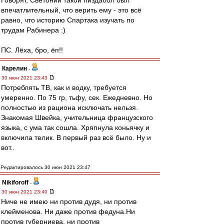
Говорят, Светоний такой пиздабол был
впечатлительный, что верить ему - это всё
равно, что историю Спартака изучать по
трудам Рабинера :)
ПС. Лёха, бро, ёп!!
Карелин
-
30 июн 2021 23:43
Потреблять ТВ, как и водку, требуется
умеренно. По 75 гр, тьфу, сек. Ежедневно. Но
полностью из рациона исключать нельзя.
Знакомая Швейка, учительница французского
языка, с ума так сошла. Хряпнула коньячку и
включила телик. В первый раз всё было. Ну и
вот..
Редактировалось 30 июн 2021 23:47
Nikiforoff
-
30 июн 2021 23:40
Ниче не имею ни против дудя, ни против
клейменова. Ни даже против федуна.Ни
против губерниева, ни против