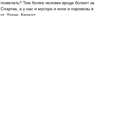
пожелать? Тем более человек вроде болеет за
Спартак, а у нас и мусора и кони и паровозы в
pr. Удачи, Кирилл.
Eaglesias
-
30 июн 2021 19:06
dispatcher » 30 июн 2021 18:49
Надеюсь, что и Галима, если она, конечно, не
полная идиотка
Таки идиотка. Уже высказалась, что все ее
начинания убили этим назначением)) Сцук. Как
же хорошо, что семейку нахер послали из
Спартака.
dispatcher
-
30 июн 2021 18:49
К.К. :
«Для меня всё случилось неожиданно.
Поступило предложение, потом состоялось
голосование и утверждение. Что касается всего
остального, то «Спартак» — особенная команда.
Болею за неё столько, сколько себя помню. Отец