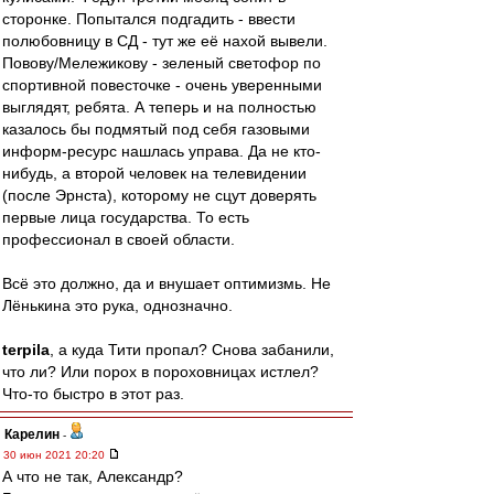
сторонке. Попытался подгадить - ввести
полюбовницу в СД - тут же её нахой вывели.
Повову/Мележикову - зеленый светофор по
спортивной повесточке - очень уверенными
выглядят, ребята. А теперь и на полностью
казалось бы подмятый под себя газовыми
информ-ресурс нашлась управа. Да не кто-
нибудь, а второй человек на телевидении
(после Эрнста), которому не сцут доверять
первые лица государства. То есть
профессионал в своей области.
Всё это должно, да и внушает оптимизмь. Не
Лёнькина это рука, однозначно.
terpila
, а куда Тити пропал? Снова забанили,
что ли? Или порох в пороховницах истлел?
Что-то быстро в этот раз.
Карелин
-
30 июн 2021 20:20
А что не так, Александр?