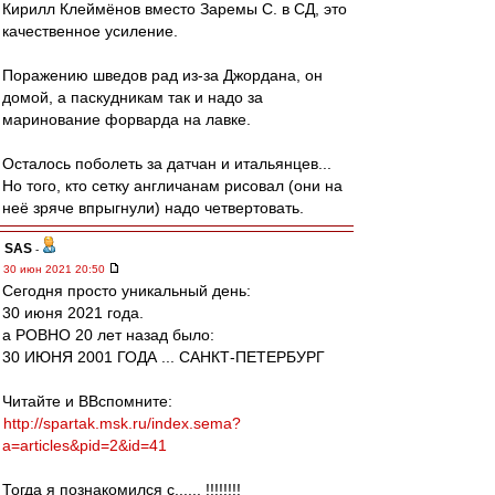
Кирилл Клеймёнов вместо Заремы С. в СД, это
качественное усиление.
Поражению шведов рад из-за Джордана, он
домой, а паскудникам так и надо за
маринование форварда на лавке.
Осталось поболеть за датчан и итальянцев...
Но того, кто сетку англичанам рисовал (они на
неё зряче впрыгнули) надо четвертовать.
SAS
-
30 июн 2021 20:50
Сегодня просто уникальный день:
30 июня 2021 года.
а РОВНО 20 лет назад было:
30 ИЮНЯ 2001 ГОДА ... САНКТ-ПЕТЕРБУРГ
Читайте и ВВспомните:
http://spartak.msk.ru/index.sema?
a=articles&pid=2&id=41
Тогда я познакомился с...... !!!!!!!!