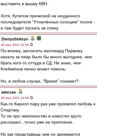
выставить в вышку КВН.
Хотя, Кутепов прической на неудачного
последователя "Утомлённых солнцем" похож -
и там будет пускать за спину.
ZhenyaSinitsyn
-
30 июн 2021 22:59
По-моему, заплатить миллиард Первому
каналу за пиар было бы много выгоднее, чем
брать кого-то оттуда в СД. Не знаю, чем
Клеймёнов лично может помочь.
Но, в любом случае, "Время" покажет?
авоська
-
30 июн 2021 22:58
Как-то Кирилл пару раз уже проявлял любовь к
Спартаку.
То ли про чемпионство в новостях круто
рассказал...точно уже не припомню.
Но как представишь чем он занимается