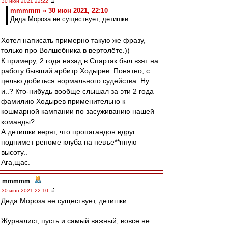
30 июн 2021 22:22
mmmmm » 30 июн 2021, 22:10
Деда Мороза не существует, детишки.
Хотел написать примерно такую же фразу,
только про Волшебника в вертолёте.))
К примеру, 2 года назад в Спартак был взят на
работу бывший арбитр Ходырев. Понятно, с
целью добиться нормального судейства. Ну
и..? Кто-нибудь вообще слышал за эти 2 года
фамилию Ходырев применительно к
кошмарной кампании по засуживанию нашей
команды?
А детишки верят, что пропагандон вдруг
поднимет реноме клуба на невъе**нную
высоту..
Ага,щас.
mmmmm
-
30 июн 2021 22:10
Деда Мороза не существует, детишки.
Журналист, пусть и самый важный, вовсе не