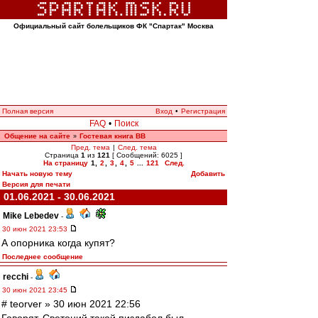
Официальный сайт болельщиков ФК "Спартак" Москва
Полная версия
Вход
•
Регистрация
FAQ
•
Поиск
Общение на сайте
Гостевая книга ВВ
»
Пред. тема
|
След. тема
Страница
1
из
121
[ Сообщений: 6025 ]
На страницу
1
,
2
,
3
,
4
,
5
...
121
След.
Начать новую тему
Добавить
Версия для печати
01.06.2021 - 30.06.2021
Mike Lebedev
-
30 июн 2021 23:53
А опорника когда купят?
Последнее сообщение
recchi
-
30 июн 2021 23:45
# teorver » 30 июн 2021 22:56