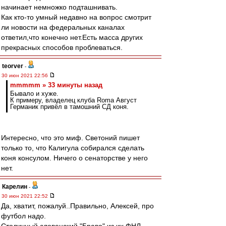
начинает немножко подташнивать.
Как кто-то умный недавно на вопрос смотрит
ли новости на федеральных каналах
ответил,что конечно нет.Есть масса других
прекрасных способов проблеваться.
teorver
-
30 июн 2021 22:56
mmmmm » 33 минуты назад
Бывало и хуже.
К примеру, владелец клуба Roma Август
Германик привёл в тамошний СД коня.
Интересно, что это миф. Светоний пишет
только то, что Калигула собирался сделать
коня консулом. Ничего о сенаторстве у него
нет.
Карелин
-
30 июн 2021 22:52
Да, хватит, пожалуй..Правильно, Алексей, про
футбол надо.