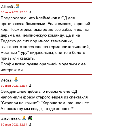
AiltonD
-
30 июн 2021 22:35
Предполагаю, что Клеймёнов в СД для
противовеса бомжесми. Если сможет, хороший
ход. Посмотрим. Быстро же все забыли волны
дерьма на чемпионскую команду. Да и на
Тедеско до сих пор много тявкающих,
высоковато залез юноша германоитальянский,
местные "гуру" нидавольны, они-то в болоте
привыкли квакать.
Профи всяко лучше оральной модельки с её
истериками.
лео22
-
30 июн 2021 22:34
Сегодняшние дебаты о новом члене СД
напомнили фразу старого еврея из спектакля
"Скрипач на крыше": "Хорошо там, где нас нет.
А поскольку мы везде, то где хорошо?"
Alex Green
-
30 июн 2021 22:34