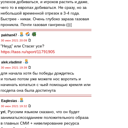
успехов добиваться, и игроков растить и,даже,
чего то в европах добиваться. Не сразу, но за
небольшой временной отрезок в 3-4 года.
Быстрее - никак. Очень глубоко зараза газовая
проникла. Почти газовая гангрена-((((
pakhan47
-
30 июн 2021 20:09
"Неуд" или Стасег усе?
https://tass.ru/sport/11791905
alek.vladimir
-
30 июн 2021 19:39
для начала хотя бы победы дождитесь
и только потом уже можете нос воротить и
начинать копаться с чьей помощью кремля или
госдепа она была достигнута
Eaglesias
-
30 июн 2021 19:32
yri
, Русским языком сказано, что он будет
заниматьсясозданием положительного образа
в главных СМИ + нивелирование ресурса