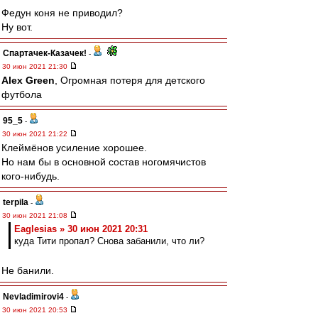
Федун коня не приводил?
Ну вот.
Спартачек-Казачек!
-
30 июн 2021 21:30
Alex Green
, Огромная потеря для детского
футбола
95_5
-
30 июн 2021 21:22
Клеймёнов усиление хорошее.
Но нам бы в основной состав ногомячистов
кого-нибудь.
terpila
-
30 июн 2021 21:08
Eaglesias » 30 июн 2021 20:31
куда Тити пропал? Снова забанили, что ли?
Не банили.
Nevladimirovi4
-
30 июн 2021 20:53