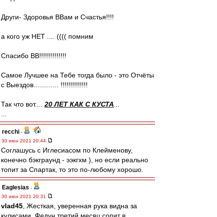
Други- Здоровья ВВам и Счастья!!!!
а кого уж НЕТ .... (((( помним
Спасибо ВВ!!!!!!!!!!!!!!
Cамое Лучшее на Тебе тогда было - это Отчёты
с Выездов............. !!!!!!!!!!!!!!
Так что вот....
20 ЛЕТ КАК С КУСТА
...
...
recchi
-
30 июн 2021 20:44
Соглашусь с Иглесиасом по Клейменову,
конечно бэкграунд - ээкгхм ), но если реально
топит за Спартак, то это по-любому хорошо.
Eaglesias
-
30 июн 2021 20:31
vlad45
, Жесткая, уверенная рука видна за
кулисами. Федун третий месяц сопит в