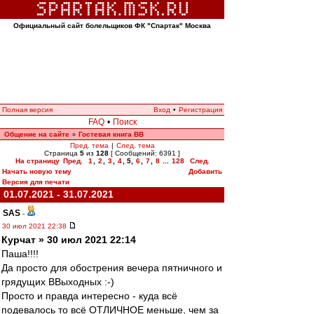
Официальный сайт болельщиков ФК "Спартак" Москва
Полная версия
Вход
•
Регистрация
FAQ
•
Поиск
Общение на сайте
Гостевая книга ВВ
»
Пред. тема
|
След. тема
Страница
5
из
128
[ Сообщений: 6391 ]
На страницу
Пред.
1
,
2
,
3
,
4
,
5
,
6
,
7
,
8
...
128
След.
Начать новую тему
Добавить
Версия для печати
01.07.2021 - 31.07.2021
SAS
-
30 июл 2021 22:38
Курчат » 30 июл 2021 22:14
Паша!!!!
Да просто для обострения вечера пятничного и
грядущих ВВыходных :-)
Просто и правда интересно - куда всё
подевалось то всё ОТЛИЧНОЕ меньше, чем за