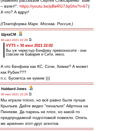
(навеяно рассказом Сергея Слюсаренко "Вам
– взлет!":
https://youtu.be/pBeRG7JqGhs?t=67
)
А что? А вдруг!
(Платформа Марк. Москва. Россия.)
ЩукаСМ
-
30 июл 2021 22:29
VVT5 » 30 июл 2021 22:02
Вы уж чересчур Бенфику превозносите - они
совсем не Бавария и Сити, имхо.
А что Бенфика как КС, Сочи, Химки? А может
как Рубин???
п.с. Бускетса не кумим )))
Habbard Jones
-
30 июл 2021 22:29
Мы играли плохо, но всё равно были лучше
Крыльев. Дайте видео "пенальти" Айртона на
Пиняеве. Да парень не плох, но какой-то
предпродажной подготовкой повеяло. Опять
же армянин этот-друг агентов.