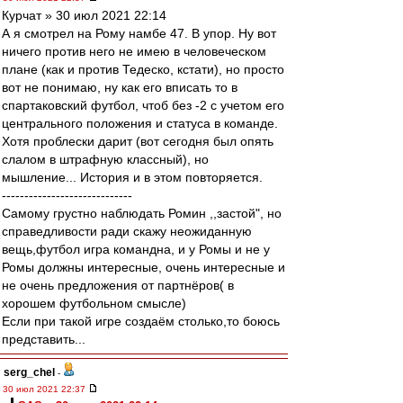
Курчат » 30 июл 2021 22:14
А я смотрел на Рому намбе 47. В упор. Ну вот
ничего против него не имею в человеческом
плане (как и против Тедеско, кстати), но просто
вот не понимаю, ну как его вписать то в
спартаковский футбол, чтоб без -2 с учетом его
центрального положения и статуса в команде.
Хотя проблески дарит (вот сегодня был опять
слалом в штрафную классный), но
мышление... История и в этом повторяется.
-----------------------------
Cамому грустно наблюдать Ромин ,,застой", но
справедливости ради скажу неожиданную
вещь,футбол игра командна, и у Ромы и не у
Ромы должны интересные, очень интересныe и
не очень предложения от партнёров( в
хорошем футбольном смысле)
Если при такой игре создаём столько,то боюсь
представить...
serg_chel
-
30 июл 2021 22:37