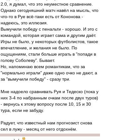
2.0, я думал, что это неуместное сравнение.
Однако сегодняшний матч навёл на мысль, что
что-то в Руе всё-таки есть от Кононова -
надеюсь, это иллюзия.
Вымучили победу с пенальти - хорошо. И это с
командой, которая играет сама и другим даёт.
Игры не было, у некоторых футболистов, такое
впечатление, и желания не было. По
ощущениям, стали больше играть в "попади в
голову Соболеву". Бывает.
Но, напоминаю всем романтикам, что за
"нормально играли" даже одно очко не дают, а
за "вымучили победу" - сразу три.
Мне надоело сравнивать Руя и Тедеско (пока у
них 3-4 по набранным очкам после двух туров)
- вернусь к этому вопросу после 10, 15 и 30
тура, если не забуду.
Радует, что известный нам прогнозист снова
сел в лужу - месяц от него отдохнём.