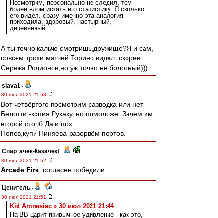
Посмотрим, персонально не следил, тем
более влом искать его статистику. Я сколько
его видел, сразу именно эта аналогия
приходила, здоровый, настырный,
деревянный.
А ты точно кальчо смотришь,дружище?Я и сам,
совсем трохи матчей Торино видел. скорее
Серёжа Родионов,но уж точно не болотный)))
slava1
-
30 июл 2021 21:53
Вот четвёртого посмотрим разводка или нет
Белотти -копия Рукаку, но помоложе. Зачем им
второй столб Да и пох.
Попов,купи Пиняева-разорвём портов.
Спартачек-Казачек!
-
30 июл 2021 21:52
Arcade Fire
, согласен победили
Ценитель
-
30 июл 2021 21:51
Kid Amnesiac » 30 июл 2021 21:44
На ВВ царит привычное удивление - как это,