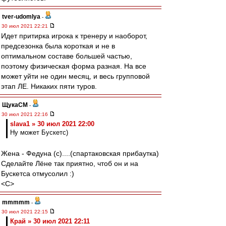
tver-udomlya
-
30 июл 2021 22:21
Идет притирка игрока к тренеру и наоборот,
предсезонка была короткая и не в
оптимальном составе большей частью,
поэтому физическая форма разная. На все
может уйти не один месяц, и весь групповой
этап ЛЕ. Никаких пяти туров.
ЩукаСМ
-
30 июл 2021 22:16
slava1 » 30 июл 2021 22:00
Ну может Бускетс)
Жена - Федуна (с)....(спартаковская прибаутка)
Сделайте Лёне так приятно, чтоб он и на
Бускетса отмусолил :)
<C>
mmmmm
-
30 июл 2021 22:15
Край » 30 июл 2021 22:11