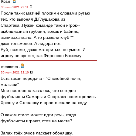
Край
-
30 июл 2021 22:11
После таких матчей плохими словами ругаю
тех, кто выгонял Д.Глушакова из
Спартака..Нужен команде такой игрок--
амбициозный грубиян, вожак и бабник,
выпивоха-мачо..А то развели клуб **
джентельменов. А лидера нет..
Руй, похоже, даже материться не умеет. И
игроку не врежет, как Фергюсон Бэкхему..
mmmmm
-
30 июл 2021 22:10
Есть такая передача - "Спокойной ночи,
малыши"
Мне постоянно казалось, что сегодня
футболисты Самары и Спартака насмотрелись
Хрюшу и Степашку и просто спали на ходу...
О каком стиле может идти речь, когда
футболисты играют, стоя на месте?
Запах трёх очков ласкает обоняшку.