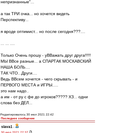
непризнанные"...
а так ТРИ очка... но хочется видеть
Перспективу...
я вроде оптимист... но после сегодня???....
... ... ....
Только Очень прошу - уВВажать друг друга!!!!!
МЫ ВВсе разные... а СПАРТАК МОСКАВСКИЙ
НАША БОЛЬ....
ТАК ЧТО...Други....
Ведь ВВсем хочется - чего скрывать - и
ПЕРВОГО МЕСТА и ИГРЫ.....
это нам надо..
а им - от ру с фе до игроков????? ХЗ... одни
слова без ДЕЛ...
Редактировалось 30 июл 2021 22:42
Последнее сообщение
slava1
-
30 июл 2021 22:37