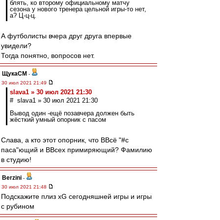
блять, ко второму официальному матчу
сезона у нового тренера цельной игры-то нет,
а? Ц-ц-ц.
А футболисты вчера друг друга впервые
увидели?
Тогда понятно, вопросов нет.
ЩукаСМ
-
30 июл 2021 21:49
slava1 » 30 июл 2021 21:30
# slava1 » 30 июл 2021 21:30
Вывод один -ещё позавчера должен быть
жёсткий умный опорник с пасом
Слава, а кто этот опорник, что ВВсё "#с
паса"ющий и ВВсех примиряющий? Фамилию
в студию!
Berzini
-
30 июл 2021 21:48
Подскажите плиз xG сегодняшней игры и игры
с рубином