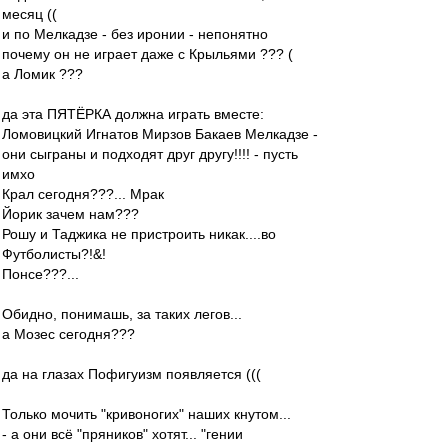
месяц ((
и по Мелкадзе - без иронии - непонятно
почему он не играет даже с Крыльями ??? (
а Ломик ???
да эта ПЯТЁРКА должна играть вместе:
Ломовицкий Игнатов Мирзов Бакаев Мелкадзе -
они сыграны и подходят друг другу!!!! - пусть
имхо
Крал сегодня???... Мрак
Йорик зачем нам???
Рошу и Таджика не пристроить никак....во
Футболисты?!&!
Понсе???...
Обидно, понимашь, за таких легов...
а Мозес сегодня???
да на глазах Пофигуизм появляется (((
Только мочить "кривоногих" наших кнутом...
- а они всё "пряников" хотят... "гении