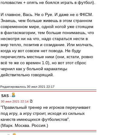
головастик + опять не боялся играть в футбол).
И главное, Вась. Не о Руе. И даже не о ФКСМ.
Знаешь, чем больше живешь в этом странном
современном мире, одной ногой уже стоящем
в фантасмагории, тем больше понимаешь, что
несмотря ни на что, надо стараться нести в
мир тепло, позитив и созидание. Или молчать,
когда ну вот совсем нет повода. Не буду
перечислять местные ники (они, кстати, ровно
всё те же со времен 1.0), но вот этот сброс
чернил как у больной каракатицы
действительно говорящий.
Редактировалось 30 июл 2021 22:17
SAS
-
30 июл 2021 22:14
"Правильный тренер не игроков переучивает
под игру, а игру строит, исходя из сильных
качеств имеющихся футболистов".
(Марк. Москва. Россия.)