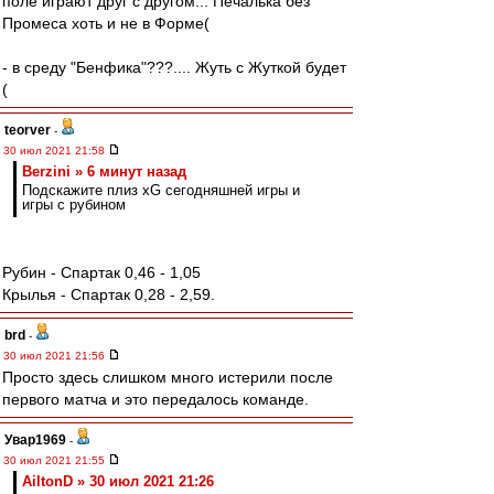
поле играют друг с другом... Печалька без
Промеса хоть и не в Форме(
- в среду "Бенфика"???.... Жуть с Жуткой будет
(
teorver
-
30 июл 2021 21:58
Berzini » 6 минут назад
Подскажите плиз xG сегодняшней игры и
игры с рубином
Рубин - Спартак 0,46 - 1,05
Крылья - Спартак 0,28 - 2,59.
brd
-
30 июл 2021 21:56
Просто здесь слишком много истерили после
первого матча и это передалось команде.
Увар1969
-
30 июл 2021 21:55
AiltonD » 30 июл 2021 21:26