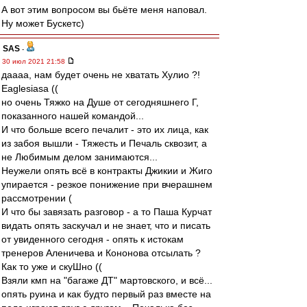
А вот этим вопросом вы бьёте меня наповал.
Ну может Бускетс)
SAS
-
30 июл 2021 21:58
даааа, нам будет очень не хватать Хулио ?!
Eaglesiasа ((
но очень Тяжко на Душе от сегодняшнего Г,
показанного нашей командой...
И что больше всего печалит - это их лица, как
из забоя вышли - Тяжесть и Печаль сквозит, а
не Любимым делом занимаются...
Неужели опять всё в контракты Джикии и Жиго
упирается - резкое понижение при вчерашнем
рассмотрении (
И что бы завязать разговор - а то Паша Курчат
видать опять заскучал и не знает, что и писать
от увиденного сегодня - опять к истокам
тренеров Аленичева и Кононова отсылать ?
Как то уже и скуШно ((
Взяли кмп на "багаже ДТ" мартовского, и всё...
опять руина и как будто первый раз вместе на