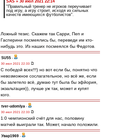
SAS » 30 июл 2021 22:14
"Правильный тренер не игроков переучивает
под игру, а игру строит, исходя из сильных
качеств имеющихся футболистов".
Ложный тезис. Скажем так Сарри, Пеп и
Гасперини посмеялись бы, переведи им кто-
нибудь это. Из наших посмеялся бы Федотов.
SU55
-
30 июл 2021 22:33
С победой всех!!!) но вот если бы, понятно что
невозможное сослагательное, но всë же, если
бы залетело всë, думаю тут была бы эфйория,
экзальтация)), лучше уж так, может и купят
кого.
tver-udomlya
-
30 июл 2021 22:33
1:0 чемпионский счёт для нас, половину
матчей выиграли так. Может, начало положили.
Увар1969
-