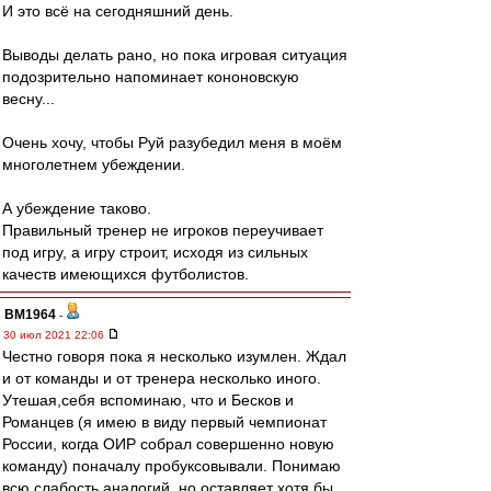
И это всё на сегодняшний день.
Выводы делать рано, но пока игровая ситуация
подозрительно напоминает кононовскую
весну...
Очень хочу, чтобы Руй разубедил меня в моём
многолетнем убеждении.
А убеждение таково.
Правильный тренер не игроков переучивает
под игру, а игру строит, исходя из сильных
качеств имеющихся футболистов.
BM1964
-
30 июл 2021 22:06
Честно говоря пока я несколько изумлен. Ждал
и от команды и от тренера несколько иного.
Утешая,себя вспоминаю, что и Бесков и
Романцев (я имею в виду первый чемпионат
России, когда ОИР собрал совершенно новую
команду) поначалу пробуксовывали. Понимаю
всю слабость аналогий, но оставляет хотя бы