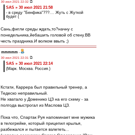
30 июл 2021 22:32
SAS » 30 июл 2021 21:58
- в среду "Бенфика"???.... Жуть с Жуткой
будет (
Сань,фигли среды ждать,то?начну с
понедельника,йебашить головой об стену.ВВ
честь праздника.И волком ввыть ;)
mmmmm
-
30 июл 2021 22:31
SAS » 30 июл 2021 22:14
(Марк. Москва. Россия.)
Кстати, Каррера был правильный тренер, а
Тедеско неправильный.
Не хватало у Доменико ЦЗ на его схему - за
полгода выстрогал из Маслова ЦЗ.
Пока что, Спартак Руя напоминает мне мужика
в телогрейке, который прицепил крылья,
разбежался и пытается взлететь...