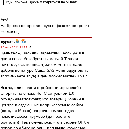
Руй, похоже, даже материться не умеет.
Ага!
На бровке не прыгает, судье факами не грозит.
Не жилец.
Курчат
-
30 июл 2021 22:14
Ценитель
, Василий Заремович, если уж я в
дни и вовсе безобразных матчей Тедеско
ничего здесь не писал, зачем же ты и даже
добряк по натуре Саша SAS меня вдруг опять
вспоминаете всуе) в дни плохих матчей Руя?
Выглядели в части стройности игры слабо.
Спорить не о чем. Но. С ситуацией 1.0.
объединяет тот факт, что товарищ Зобнин в
центре и отдельные неприкасаемые сабжи
(сегодня Мозес) напрочь ломают едва
наметившееся кружево (да простите,
бруталы)). Так получилось, что в сезоне ОГК я
попал по абику на один ряд выше уважаемой