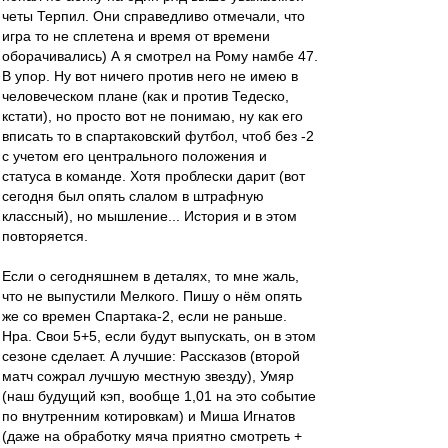
четы Терпил. Они справедливо отмечали, что
игра то не сплетена и время от времени
оборачивались) А я смотрел на Рому намбе 47.
В упор. Ну вот ничего против него не имею в
человеческом плане (как и против Тедеско,
кстати), но просто вот не понимаю, ну как его
вписать то в спартаковский футбол, чтоб без -2
с учетом его центрального положения и
статуса в команде. Хотя проблески дарит (вот
сегодня был опять слалом в штрафную
классный), но мышление... История и в этом
повторяется.
Если о сегодняшнем в деталях, то мне жаль,
что не выпустили Мелкого. Пишу о нём опять
же со времен Спартака-2, если не раньше.
Нра. Свои 5+5, если будут выпускать, он в этом
сезоне сделает. А лучшие: Рассказов (второй
матч сожрал лучшую местную звезду), Умяр
(наш будущий кэп, вообще 1,01 на это событие
по внутренним котировкам) и Миша Игнатов
(даже на обработку мяча приятно смотреть +