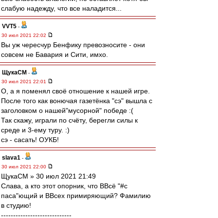
слабую надежду, что все наладится...
VVT5
-
30 июл 2021 22:02
Вы уж чересчур Бенфику превозносите - они
совсем не Бавария и Сити, имхо.
ЩукаСМ
-
30 июл 2021 22:01
О, а я поменял своё отношение к нашей игре.
После того как вонючая газетёнка "сэ" вышла с
заголовком о нашей"мусорной" победе :(
Так скажу, играли по счёту, берегли силы к
среде и 3-ему туру. :)
сэ - сасать! ОУКБ!
slava1
-
30 июл 2021 22:00
ЩукаСМ » 30 июл 2021 21:49
Слава, а кто этот опорник, что ВВсё "#с
паса"ющий и ВВсех примиряющий? Фамилию
в студию!
-----------------------------