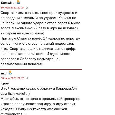
Samwise
-
30 июл 2021 22:24
Спартак имел значительное преимущество и
по владению мячом и по ударам. Крылья не
нанесли ни одного удара в створ ворот 6 мимо
ворот. Максименко ни разу в игру не вступал (
ни одбил ни одного мяча).
При этом Спартак нанёс 17 ударов по воротам
соперника и 6 в створ. Главный недостаток
игры Спартака, если отталкиваться от цифр,
очень плохая реализация. И здесь много
вопросов к Соболеву несмотря на
реализованный пенальти.
nad
-
30 июл 2021 22:23
Край
,
В той команде хватало харизмы Карреры.Он
сам был мачо! :-)
Марк абсолютно прав:« правильный тренер не
игроков переучивает под игру, а игру строит,
исходя из сильных качеств имеющихся
футболистов. »