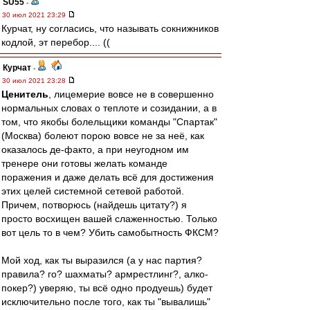
SU55
-
30 июл 2021 23:29
Курчат, ну согласись, что называть сокнижников
кодлой, эт перебор.... ((
Курчат
-
30 июл 2021 23:28
Ценитель
, лицемерие вовсе не в совершенно
нормальных словах о теплоте и созидании, а в
том, что якобы болельщики команды "Спартак"
(Москва) болеют порою вовсе не за неё, как
оказалось де-факто, а при неугодном им
тренере они готовы желать команде
поражения и даже делать всё для достижения
этих целей системной сетевой работой.
Причем, потворюсь (найдешь цитату?) я
просто восхищен вашей слаженностью. Только
вот цель то в чем? Убить самобытность ФКСМ?
Мой ход, как ты выразился (а у нас партия?
правила? го? шахматы? армрестлинг?, алко-
покер?) уверяю, ты всё одно продуешь) будет
исключительно после того, как ты "вывалишь"