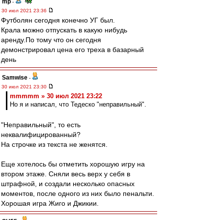
mp
-
30 июл 2021 23:36
Футболян сегодня конечно УГ был.
Крала можно отпускать в какую нибудь
аренду.По тому что он сегодня
демонстрировал цена его треха в базарный
день
Samwise
-
30 июл 2021 23:30
mmmmm » 30 июл 2021 23:22
Но я и написал, что Тедеско "неправильный".
"Неправильный", то есть
неквалифицированный?
На строчке из текста не женятся.
Еще хотелось бы отметить хорошую игру на
втором этаже. Сняли весь верх у себя в
штрафной, и создали несколько опасных
моментов, после одного из них было пенальти.
Хорошая игра Жиго и Джикии.