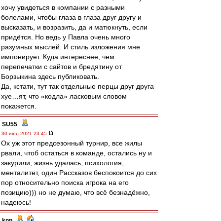
хочу увидеться в компании с разными
болелами, чтобы глаза в глаза друг другу и
высказать, и возразить, да и матюкнуть, если
придётся. Но ведь у Павла очень много
разумных мыслей. И стиль изложения мне
импонирует. Куда интереснее, чем
перепечатки с сайтов и бредятину от
Борзыкина здесь публиковать.
Да, кстати, тут так отдельные перцы друг друга
хуе…ят, что «кодла» ласковым словом
покажется.
SU55
-
30 июл 2021 23:45
Ох уж этот предсезонный турнир, все жилы
рвали, чтоб остаться в команде, остались ну и
закурили, жизнь удалась, психология,
менталитет, один Рассказов беспокоится до сих
пор относительно поиска игрока на его
позицию))) но не думаю, что всë безнадëжно,
надеюсь!
knn
-