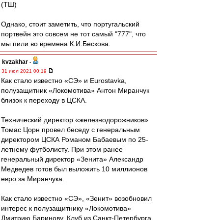
(ТШ)
Однако, стоит заметить, что португальский
портвейн это совсем не тот самый "777", что
мы пили во времена К.И.Бескова.
kvzakhar
-
31 июл 2021 00:19
Как стало известно «СЭ» и Eurostavka,
полузащитник «Локомотива» Антон Миранчук
близок к переходу в ЦСКА.
Технический директор «железнодорожников»
Томас Цорн провел беседу с генеральным
директором ЦСКА Романом Бабаевым по 25-
летнему футболисту. При этом ранее
генеральный директор «Зенита» Александр
Медведев готов был выложить 10 миллионов
евро за Миранчука.
Как стало известно «СЭ», «Зенит» возобновил
интерес к полузащитнику «Локомотива»
Дмитрию Баринову. Клуб из Санкт-Петербурга