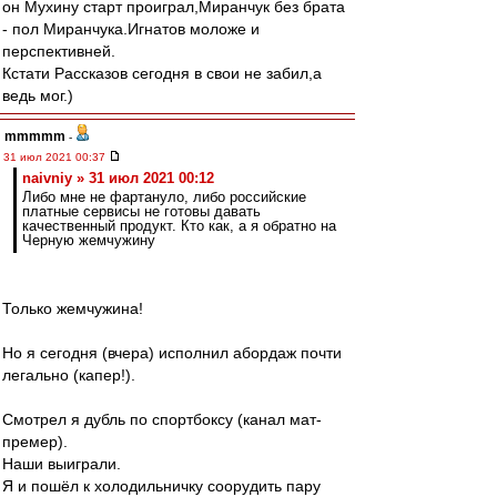
он Мухину старт проиграл,Миранчук без брата
- пол Миранчука.Игнатов моложе и
перспективней.
Кстати Рассказов сегодня в свои не забил,а
ведь мог.)
mmmmm
-
31 июл 2021 00:37
naivniy » 31 июл 2021 00:12
Либо мне не фартануло, либо российские
платные сервисы не готовы давать
качественный продукт. Кто как, а я обратно на
Черную жемчужину
Только жемчужина!
Но я сегодня (вчера) исполнил абордаж почти
легально (капер!).
Смотрел я дубль по спортбоксу (канал мат-
премер).
Наши выиграли.
Я и пошёл к холодильничку соорудить пару