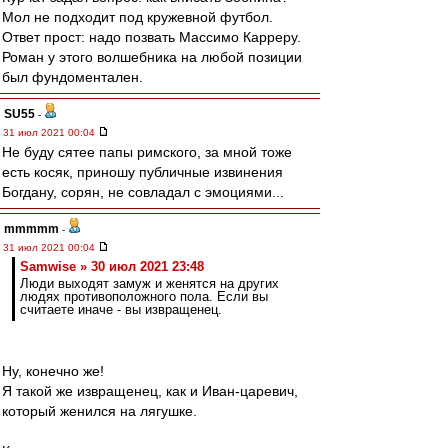
Мол не подходит под кружевной футбол.
Ответ прост: надо позвать Массимо Карреру.
Роман у этого волшебника на любой позиции
был фундоментален.
SU55
-
31 июл 2021 00:04
Не буду сятее папы римского, за мной тоже
есть косяк, приношу публичные извинения
Богдану, сорян, не совладал с эмоциями...
mmmmm
-
31 июл 2021 00:04
Samwise » 30 июл 2021 23:48
Люди выходят замуж и женятся на других
людях противоположного пола. Если вы
считаете иначе - вы извращенец.
Ну, конечно же!
Я такой же извращенец, как и Иван-царевич,
который женился на лягушке.