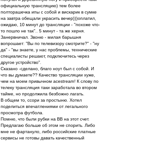
официальную трансляцию) тем более
полторашечка ипы с собой и вискарик в сумке
на завтра обещали украсить вечер)))оплатил,
ожидаю, 10 минут до трансляции - "похоже что-
то пошло не так".. 5 минут - та же херня.
Занервничал. Звоню - милая барышня
вопрошает: "Вы по телевизору смотрите?" - "ну
да" - "вы знаете, у нас проблемы, технические
специалисты решают, подключитесь через
другое устройство".
Сказано -сделано, благо ноут был с собой. И
что вы думаете?? Качество трансляции хуже,
чем на моем привычном acestream! К слову по
телеку трансляция таки заработала во втором
тайме, но продолжила безбожно лагать.
В общем то, ссори за простыню. Хотел
поделиться впечатлениями от легального
просмотра футбола.
Помню, что были рубки на ВВ на этот счет.
Предлагаю больше об этом не спорить. Либо
мне не фартануло, либо российские платные
сервисы не готовы давать качественный