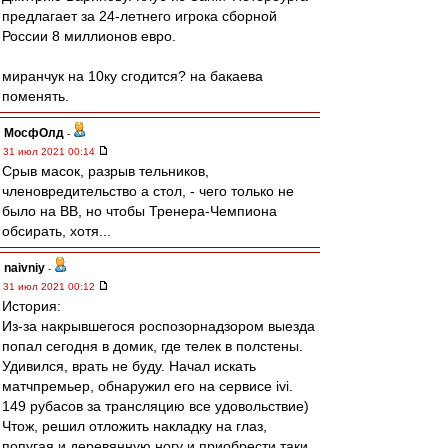
предлагает за 24-летнего игрока сборной
России 8 миллионов евро.
миранчук на 10ку сгодится? на бакаева
поменять.
МосфОлд
-
31 июл 2021 00:14
Срыв масок, разрыв тельников,
членовредительство а стол, - чего только не
было на ВВ, но чтобы Тренера-Чемпиона
обсирать, хотя...
naivniy
-
31 июл 2021 00:12
История:
Из-за накрывшегося роспозорнадзором выезда
попал сегодня в домик, где телек в полстены.
Удивился, врать не буду. Начал искать
матчпремьер, обнаружил его на сервисе ivi.
149 рубасов за трансляцию все удовольствие)
Чтож, решил отложить накладку на глаз,
попугая и деревянную ногу и приобрести таки