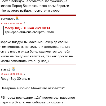
Всех с победой, абсолютно заслуженно,на
классе.Перед Бенфикой явно силы берегли.
Что из этого выйдет, посмотрим скоро.
kvzakhar
-
31 июл 2021 00:24
МосфОлд » 31 июл 2021 00:14
Тренера-Чемпиона обсирать, хотя...
кароче пиздуй ты Массимо нахер ср своим
чемпионством, не сильно и хотелось. только
смуту внес в ряды болельщиков, вот до тебя
никто не гандонил капитана, так как просто не
могли вспомнить кто он у нас))
slava1
-
31 июл 2021 00:24
RoughBoy 30 июля
Наверное в космос.Может кто отзовётся?
РВ перед последним ,,Да" посмотрел наверное
пару игр.Знал с кем собирается строить