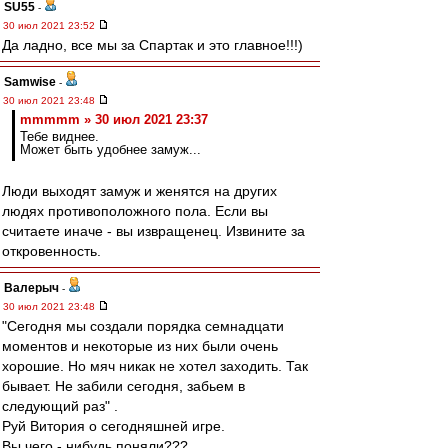
SU55
-
30 июл 2021 23:52
Да ладно, все мы за Спартак и это главное!!!)
Samwise
-
30 июл 2021 23:48
mmmmm » 30 июл 2021 23:37
Тебе виднее.
Может быть удобнее замуж...
Люди выходят замуж и женятся на других
людях противоположного пола. Если вы
считаете иначе - вы извращенец. Извините за
откровенность.
Валерыч
-
30 июл 2021 23:48
"Сегодня мы создали порядка семнадцати
моментов и некоторые из них были очень
хорошие. Но мяч никак не хотел заходить. Так
бывает. Не забили сегодня, забьем в
следующий раз" .
Руй Витория о сегодняшней игре.
Вы чего - нибудь поняли???