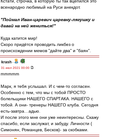
Кстати, строчка, в которую ты так вцепился это
всенародно любимый на Руси анекдот.
"Поймал Иван-царевич царевну-лягушку и
давай на ней жениться!"
Куда катится мир!
Скоро придётся проводить ликбез о
происхождении мемов "дайте два" и "баян".
krash
-
31 июл 2021 00:00
mmmmm
Марк, я тебя услышал. И с чем-то согласен.
Особенно с тем, что мы с тобой ПРОСТО
болельщики НАШЕГО СПАРТАКА. НАШЕГО с
тобой. А они- тренеры НАШЕГО клуба. Сегодня
есть-завтра…адью.
И после этого мне они уже неинтересны. Скажу
спасибо, если заслужат, и забуду. Личности (
Симонян, Романцев, Бесков)- за скобками.