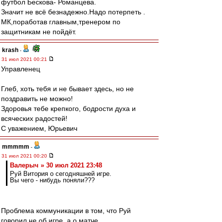
футбол Бескова- Романцева.
Значит не всё безнадежно.Надо потерпеть .
МК,поработав главным,тренером по
защитникам не пойдёт.
krash
-
31 июл 2021 00:21
Управленец
Глеб, хоть тебя и не бывает здесь, но не
поздравить не можно!
Здоровья тебе крепкого, бодрости духа и
всяческих радостей!
С уважением, Юрьевич
mmmmm
-
31 июл 2021 00:20
Валерыч » 30 июл 2021 23:48
Руй Витория о сегодняшней игре.
Вы чего - нибудь поняли???
Проблема коммуникации в том, что Руй
говорил не об игре, а о матче.