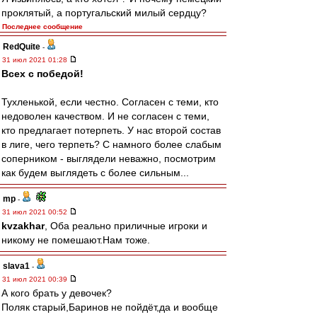
проклятый, а португальский милый сердцу?
Последнее сообщение
RedQuite
-
31 июл 2021 01:28
Всех с победой!
Тухленькой, если честно. Согласен с теми, кто
недоволен качеством. И не согласен с теми,
кто предлагает потерпеть. У нас второй состав
в лиге, чего терпеть? С намного более слабым
соперником - выглядели неважно, посмотрим
как будем выглядеть с более сильным...
mp
-
31 июл 2021 00:52
kvzakhar
, Оба реально приличные игроки и
никому не помешают.Нам тоже.
slava1
-
31 июл 2021 00:39
А кого брать у девочек?
Поляк старый,Баринов не пойдёт,да и вообще