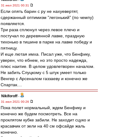
31 июл 2021 00:31
Если опять барин с ру не нахуевертят,
сдержанный оптимизм "легонький" (по чемпу)
появляется.
Три раза сплюнул через левое плечо и
постучал по деревянной лавке, праздную
тихонько в тишине в парке на лавке победу и
пятницу.
И еще лютая имха. Писал уже, что Бенфику,
уверен, что ебнем, но это просто надежда,
плюс наитие. В целом удовлетворен началом.
Не забить Слуцкому с 5 штук умеет только
Венгер с Арсеналом газзаеву и конечно же
Спартак....
Nikiforoff
-
31 июл 2021 00:26
Пока полет нормальный, ждем Бенфику и
конечно же будем посмотреть. Все на
проклятом кубке забили. Не заходит сцуко и
красавчик от зели на 40 см офсайде жаль
конечно.