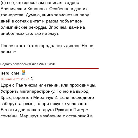
(с) всё, что здесь сам написал в адрес
Аленичева и Кононова. Особенно в дни их
тренерства. Думаю, книга зависнет на пару
дней в сотнях цитат и разом побъет все
олимпийские рекорды. Впрочем, даже на
анаболиках столько не жмут.
После этого - готов продолжить диалог. Но не
раньше.
Редактировалось 30 июл 2021 23:31
serg_chel
-
30 июл 2021 23:27
Цорн с Рангником или гении, или проходимцы.
Устроить мегаперестройку. Точно на выход
Крых, вероятен Миранчук-2. Если последнего
заберут газовые, то при покупке условного
Белотти дни нашего друга Рукаки в Питере
сочтены. Маршрут в забвение с остановкой в
Туле весьма вероятен.
И только Леонид Ф. и примкнувший к нему