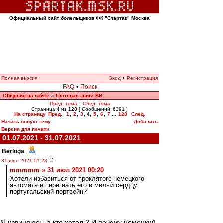
Официальный сайт болельщиков ФК "Спартак" Москва
Полная версия
Вход
•
Регистрация
FAQ
•
Поиск
Общение на сайте
Гостевая книга ВВ
»
Пред. тема
|
След. тема
Страница
4
из
128
[ Сообщений: 6391 ]
На страницу
Пред.
1
,
2
,
3
,
4
,
5
,
6
,
7
...
128
След.
Начать новую тему
Добавить
Версия для печати
01.07.2021 - 31.07.2021
Berloga
-
31 июл 2021 01:28
mmmmm » 31 июл 2021 00:20
Хотели избавиться от проклятого немецкого
автомата и перегнать его в милый сердцу
португальский портвейн?
Я извиняюсь, а кто хотел ? И почему немецкий