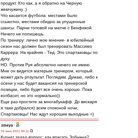
продукт. Кто как, а я обратно на Черную
жемчужину ;)
Что касается футбола: местами было
ссыкотно, местами обидно за упущенные
шансы. Парни головой на матче с Бенфикой.
Ничего не попишешь.
По тренеру: лично мое мнение- в юбилейный
сезон нас должен был тренировать Массимо
Каррера. На крайняк - Тед. Это спартаковцы по
духу.
НО. Против Руя абсолютно ничего не имею.
Мне он видится матерым тренером, который
может дать рпзультат. Поглядим. Думаю, либо к
осени у нас будет вакансия на тренерской
позиции, либо будет все очень хорошо. Пока
колбасит, но это нормально))
Еще раз простите за многабукафф. До вискаря
я таки добрался) всем споконой ночи,
Спартаковцы! Нас ждут хорошие выходные =)
zmeya
-
31 июл 2021 00:11
Курчат задал вопрос: как вписать Зобнина?