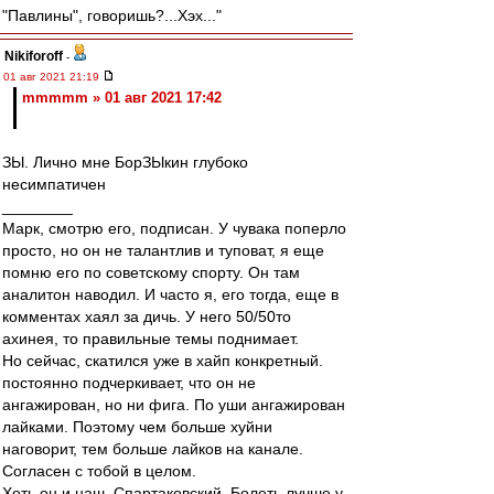
"Павлины", говоришь?...Хэх..."
Nikiforoff
-
01 авг 2021 21:19
mmmmm » 01 авг 2021 17:42
ЗЫ. Лично мне БорЗЫкин глубоко
несимпатичен
________
Марк, смотрю его, подписан. У чувака поперло
просто, но он не талантлив и туповат, я еще
помню его по советскому спорту. Он там
аналитон наводил. И часто я, его тогда, еще в
комментах хаял за дичь. У него 50/50то
ахинея, то правильные темы поднимает.
Но сейчас, скатился уже в хайп конкретный.
постоянно подчеркивает, что он не
ангажирован, но ни фига. По уши ангажирован
лайками. Поэтому чем больше хуйни
наговорит, тем больше лайков на канале.
Согласен с тобой в целом.
Хоть он и наш, Спартаковский. Болеть лучше у