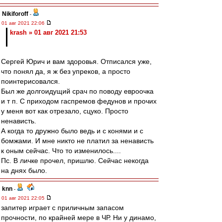
Nikiforoff
-
01 авг 2021 22:06
krash » 01 авг 2021 21:53
Сергей Юрич и вам здоровья. Отписался уже,
что понял да, я ж без упреков, а просто
поинтерисовался.
Был же долгоидущий срач по поводу евроочка
и т п. С приходом гаспремов федунов и прочих
у меня вот как отрезало, сцуко. Просто
ненависть.
А когда то дружно было ведь и с конями и с
бомжами. И мне никто не платил за ненависть
к оным сейчас. Что то изменилось....
Пс. В личке прочел, пришлю. Сейчас некогда
на днях было.
knn
-
01 авг 2021 22:05
запитер играет с приличным запасом
прочности, по крайней мере в ЧР. Ни у динамо,