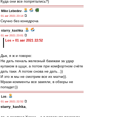
Куда они все попрятались?)
Mike Lebedev
-
01 авг 2021 23:14
Скучно без конедроча
starry_kashka
-
01 авг 2021 23:01
Los » 01 авг 2021 22:52
Дык, я ж и говорю:
Не дать пеналь железный бамжам за удар
кулаком в щщи, а потом при комфортном счёте
дать таки. А потом снова не дать...))
И это ж мы не смотрим все их матчи)).
Мрази-комменты все замяли, в обзоры не
попадет.))
Los
-
01 авг 2021 22:52
starry_kashka
,