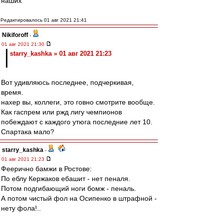
наших"
Редактировалось 01 авг 2021 21:41
Nikiforoff
-
01 авг 2021 21:30
starry_kashka » 01 авг 2021 21:23
Вот удивляюсь последнее, подчеркивая,
время.
нахер вы, коллеги, это говно смотрите вообще.
Как гаспрем или ржд лигу чемпионов
побеждают с каждого утюга последние лет 10.
Спартака мало?
starry_kashka
-
01 авг 2021 21:23
Феерично бамжи в Ростове:
По еблу Кержаков ебашит - нет пеналя.
Потом подгибающий ноги бомж - пеналь.
А потом чистый фол на Осипенко в штрафной -
нету фола!..