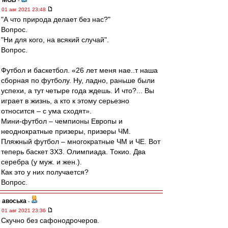
MGB
-
01 авг 2021 23:48
"А что природа делает без нас?"
Вопрос.
"Ни для кого, на всякий случай".
Вопрос.
Футбол и баскетбол. «26 лет меня нае..т наша
сборная по футболу. Ну, ладно, раньше были
успехи, а тут четыре года ждешь. И что?... Вы
играет в жизнь, а кто к этому серьезно
относится – с ума сходят».
Мини-футбол – чемпионы Европы и
неоднократные призеры, призеры ЧМ.
Пляжный футбол – многократные ЧМ и ЧЕ. Вот
теперь баскет 3Х3. Олимпиада. Токио. Два
серебра (у муж. и жен.).
Как это у них получается?
Вопрос.
авоська
-
01 авг 2021 23:36
Скучно без сафонодрочеров.