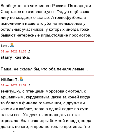
Вообще то это чемпионат России. Пятнадцати
Спартаков не заявлено,увы. Федун ещё свою
лигу не создал,к счастью. А говнофутбола в
исполнении нашего клуба не меньше,чем у
остальных участников, у которых иногда тоже
бывают интересные игры,стоящие просмотра.
Los
-
01 авг 2021 21:39
starry_kashka
,
Паша, не сказал бы, что оба пеналя левые ..
Nikiforoff
-
01 авг 2021 21:37
зенитушку, с птенцами морозова смотрел, с
аршавиным, кердаковым. даже за коней когда
то болел в финале говночашки, с друзьями
конями в кабаке, тогда в одной лодке по сути
плыли все. Уж десять пятнадцать лет как
отрезало. Включаю игры бомжей иногда, когда
делать нечего, и яростно топлю против за "не