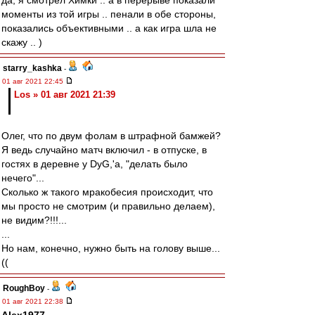
да, я смотрел Химки .. а в перерыве показали
моменты из той игры .. пенали в обе стороны,
показались объективными .. а как игра шла не
скажу .. )
starry_kashka
-
01 авг 2021 22:45
Los » 01 авг 2021 21:39
Олег, что по двум фолам в штрафной бамжей?
Я ведь случайно матч включил - в отпуске, в
гостях в деревне у DyG,'а, "делать было
нечего"...
Сколько ж такого мракобесия происходит, что
мы просто не смотрим (и правильно делаем),
не видим?!!!...
...
Но нам, конечно, нужно быть на голову выше...
((
RoughBoy
-
01 авг 2021 22:38