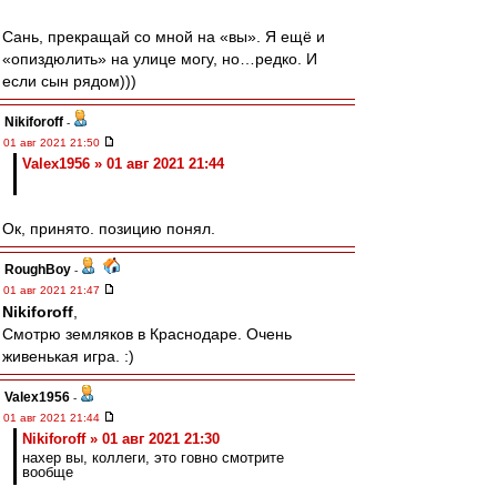
Сань, прекращай со мной на «вы». Я ещё и
«опиздюлить» на улице могу, но…редко. И
если сын рядом)))
Nikiforoff
-
01 авг 2021 21:50
Valex1956 » 01 авг 2021 21:44
Ок, принято. позицию понял.
RoughBoy
-
01 авг 2021 21:47
Nikiforoff
,
Смотрю земляков в Краснодаре. Очень
живенькая игра. :)
Valex1956
-
01 авг 2021 21:44
Nikiforoff » 01 авг 2021 21:30
нахер вы, коллеги, это говно смотрите
вообще