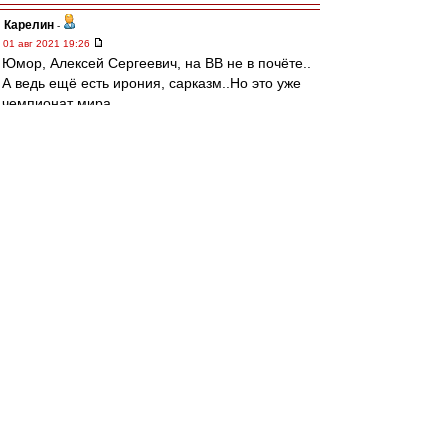
Карелин
-
01 авг 2021 19:26
Юмор, Алексей Сергеевич, на ВВ не в почёте..
А ведь ещё есть ирония, сарказм..Но это уже
чемпионат мира.
Гораздо проще играть в автобус, тьфу, писать с
серьёзным лицом
mmmmm
-
01 авг 2021 19:19
Alex Green » 01 авг 2021 19:09
Метревели, забивавший испанцам в финале
КЕ-1964, потом блистал и на корте. Об этом
ещё на ВВ тогда было, в начале
семидесятых.
https://youtu.be/LFFVSO1FUiY
Alex Green » 01 авг 2021 19:19
Это шутка, спокойно. Ну про Метревели по
крайней мере...