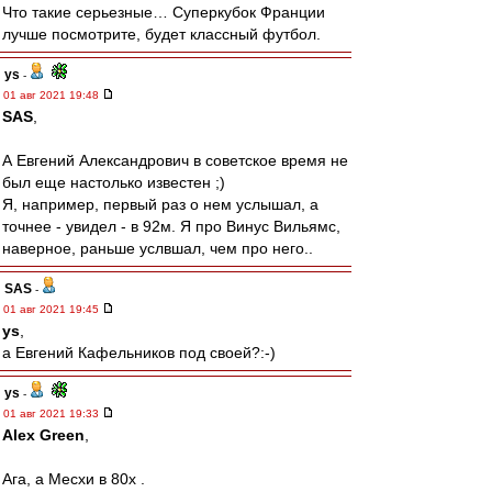
Что такие серьезные… Суперкубок Франции
лучше посмотрите, будет классный футбол.
ys
-
01 авг 2021 19:48
SAS
,
А Евгений Александрович в советское время не
был еще настолько известен ;)
Я, например, первый раз о нем услышал, а
точнее - увидел - в 92м. Я про Винус Вильямс,
наверное, раньше услвшал, чем про него..
SAS
-
01 авг 2021 19:45
ys
,
а Евгений Кафельников под своей?:-)
ys
-
01 авг 2021 19:33
Alex Green
,
Ага, а Месхи в 80х .