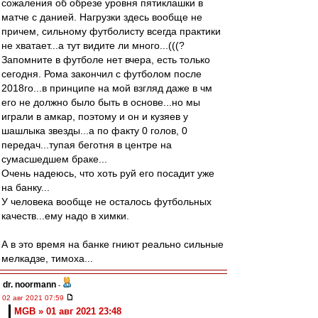
сожаления об обрезе уровня пятиклашки в
матче с данией. Нагрузки здесь вообще не
причем, сильному футболисту всегда практики
не хватает...а тут видите ли много...(((?
Запомните в футболе нет вчера, есть только
сегодня. Рома закончил с футболом после
2018го...в принципе на мой взгляд даже в чм
его не должно было быть в основе...но мы
играли в амкар, поэтому и он и кузяев у
шашлыка звезды...а по факту 0 голов, 0
передач...тупая беготня в центре на
сумасшедшем браке...
Очень надеюсь, что хоть руй его посадит уже
на банку...
У человека вообще не осталось футбольных
качеств...ему надо в химки.
А в это время на банке гниют реально сильные
мелкадзе, тимоха...
dr. noormann
-
02 авг 2021 07:59
MGB » 01 авг 2021 23:48