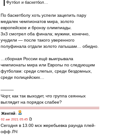
Футбол и баскетбол…
По баскетболу хоть успели зацепить пару
медалек чемпионатов мира, золото
европейское и бронзу олимпиады.
3x3 смотрел оба финала; мужики, конечно,
учудили — после такого уверенного
полуфинала отдали золото латышам… обидно.
…сборная России ещё выигрывала
чемпионаты мира или Европы по следующим
футболам: среди слепых, среди бездомных,
среди полицейских…
———
Чорт, как так выходит, что группа сеянных
выглядит на порядок слабее?
Жентяй
-
02 авг 2021 05:45
Сегодня в 13.00 мск жеребьевка раунда плей-
офф ЛЧ