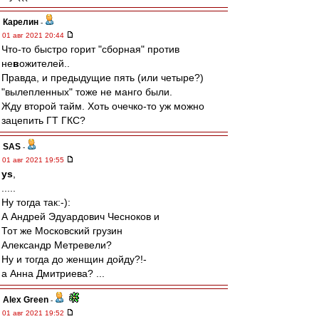
Карелин
-
01 авг 2021 20:44
Что-то быстро горит "сборная" против
не
в
ожителей..
Правда, и предыдущие пять (или четыре?)
"вылепленных" тоже не манго были.
Жду второй тайм. Хоть очечко-то уж можно
зацепить ГТ ГКС?
SAS
-
01 авг 2021 19:55
ys
,
.....
Ну тогда так:-):
А Андрей Эдуардович Чесноков и
Тот же Московский грузин
Александр Метревели?
Ну и тогда до женщин дойду?!-
а Анна Дмитриева? ...
Alex Green
-
01 авг 2021 19:52