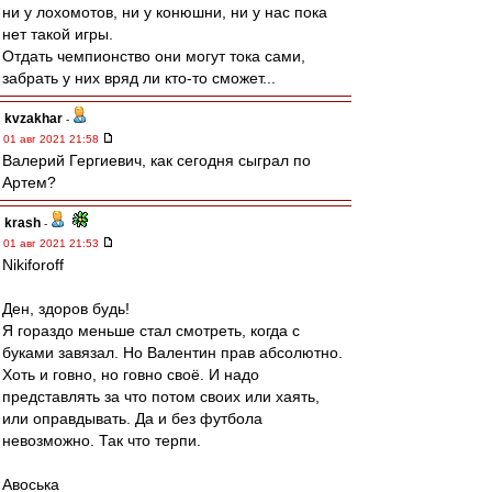
ни у лохомотов, ни у конюшни, ни у нас пока
нет такой игры.
Отдать чемпионство они могут тока сами,
забрать у них вряд ли кто-то сможет...
kvzakhar
-
01 авг 2021 21:58
Валерий Гергиевич, как сегодня сыграл по
Артем?
krash
-
01 авг 2021 21:53
Nikiforoff
Ден, здоров будь!
Я гораздо меньше стал смотреть, когда с
буками завязал. Но Валентин прав абсолютно.
Хоть и говно, но говно своё. И надо
представлять за что потом своих или хаять,
или оправдывать. Да и без футбола
невозможно. Так что терпи.
Авоська