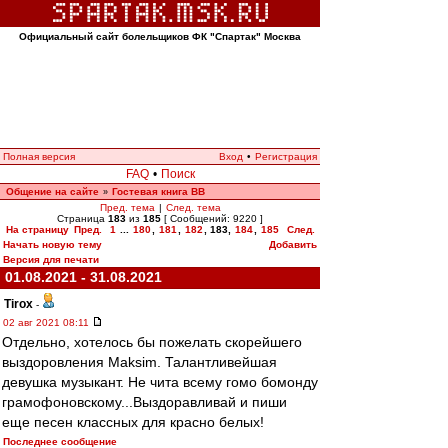
Официальный сайт болельщиков ФК "Спартак" Москва
Полная версия
Вход
•
Регистрация
FAQ
•
Поиск
Общение на сайте
Гостевая книга ВВ
»
Пред. тема
|
След. тема
Страница
183
из
185
[ Сообщений: 9220 ]
На страницу
Пред.
1
...
180
,
181
,
182
,
183
,
184
,
185
След.
Начать новую тему
Добавить
Версия для печати
01.08.2021 - 31.08.2021
Tirox
-
02 авг 2021 08:11
Отдельно, хотелось бы пожелать скорейшего
выздоровления Maksim. Талантливейшая
девушка музыкант. Не чита всему гомо бомонду
грамофоновскому...Выздоравливай и пиши
еще песен классных для красно белых!
Последнее сообщение