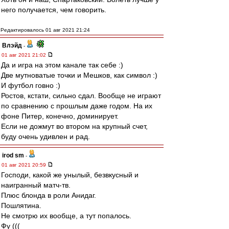
него получается, чем говорить.
Редактировалось 01 авг 2021 21:24
Влэйд
-
01 авг 2021 21:02
Да и игра на этом канале так себе :)
Две мутноватые точки и Мешков, как символ :)
И футбол говно :)
Ростов, кстати, сильно сдал. Вообще не играют
по сравнению с прошлым даже годом. На их
фоне Питер, конечно, доминирует.
Если не дожмут во втором на крупный счет,
буду очень удивлен и рад.
irod sm
-
01 авг 2021 20:59
Господи, какой же унылый, безвкусный и
наигранный матч-тв.
Плюс блонда в роли Анидаг.
Пошлятина.
Не смотрю их вообще, а тут попалось.
Фу (((