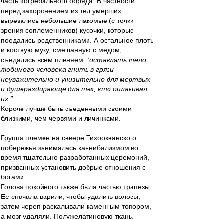
часть погребального обряда. В частности
перед захоронением из тел умерших
вырезались небольшие лакомые (с точки
зрения соплеменников) кусочки, которые
поедались родственниками. А остальное плоть
и костную муку, смешанную с медом,
съедались всем пленяем.
“оставлять тело
любимого человека гнить в грязи
неуважительно и унизительно для мертвых
и душераздирающе для тех, кто оплакивал
их.”
Короче лучше быть съеденными своими
близкими, чем червями и личинками.
Группа племен на севере Тихоокеанского
побережья занималась каннибализмом во
время тщательно разработанных церемоний,
призванных установить добрые отношения с
богами.
Голова покойного также была частью трапезы.
Ее сначала варили, чтобы удалить волосы,
затем череп раскалывали каменным топором,
а мозг удаляли. Полужелатиновую ткань,