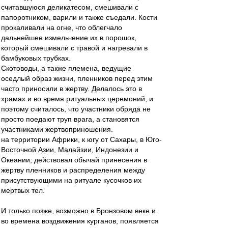
считавшуюся деликатесом, смешивали с
папоротником, варили и также съедали. Кости
прокаливали на огне, что облегчало
дальнейшее измельчение их в порошок,
который смешивали с травой и нагревали в
бамбуковых трубках.
Скотоводы, а также племена, ведущие
оседлый образ жизни, пленников перед этим
часто приносили в жертву. Делалось это в
храмах и во время ритуальных церемоний, и
поэтому считалось, что участники обряда не
просто поедают труп врага, а становятся
участниками жертвоприношения.
на территории Африки, к югу от Сахары, в Юго-
Восточной Азии, Малайзии, Индонезии и
Океании, действовал обычай принесения в
жертву пленников и распределения между
присутствующими на ритуале кусочков их
мертвых тел.
И только позже, возможно в Бронзовом веке и
во времена воздвижения курганов, появляется