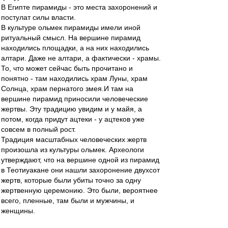
В Египте пирамиды - это места захоронений и
постулат силы власти.
В культуре ольмек пирамиды имели иной
ритуальный смысл. На вершине пирамид
находились площадки, а на них находились
алтари. Даже не алтари, а фактически - храмы.
То, что может сейчас быть прочитано и
понятно - там находились храм Луны, храм
Солнца, храм пернатого змея.И там на
вершине пирамид приносили человеческие
жертвы. Эту традицию увидим и у майя, а
потом, когда придут ацтеки - у ацтеков уже
совсем в полный рост.
Традиция масштабных человеческих жертв
произошла из культуры ольмек. Археологи
утверждают, что на вершине одной из пирамид
в Теотиуакане они нашли захоронение двухсот
жертв, которые были убиты точно за одну
жертвенную церемонию. Это были, вероятнее
всего, пленные, там были и мужчины, и
женщины.