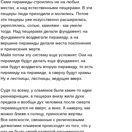
Сами пирамиды строились не на любых
местах, а над естественными пещерами. В эти
пещеры люди приходили и молились. Потом
эти пещеры уже искусственно расширялись,
укреплялись, солью, камнями - как умели
тогда. Над пещерами делали фундамент, на
фундаменте воздвигали пирамиду, а на
вершине пирамиды делали места поклонения
и принесения жертв.
Майя потом эту систему еще усложнят. Они на
пирамиде будут делать еще фундамент, на
нем будут воздвигать вторую пирамиду, то есть
пирамиду на пирамиде, а сверху будут храмы.
Ну и лестницы, лестницы, ведущие вверх.
Судя по всему, у ольмеков были какие-то идеи
реинкарнации, в пещерах внизу жили духи
предков и вообще дух человека после смерти
перемещался не вверх, а вниз. А наверху, как
можно ближе к солнцу, приносили жертвы.
Все неясности, связанные с религиозными
догматами ольмеков происходят из того, что у
них не было своей развитой письменности.