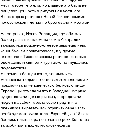
мест говорят что ели, но главное это была не
пищевая ценность а ритуальная часть его.
В некоторых регионах Новой Гвинеи помимо
человеческой плотью не брезговали и мозгами.
На островах, Новая Зеландия, где обитали
более развитые племена чем в Австралии,
занимались подсечно-огневое земледелием,
каннибализм практиковался, и у других
племенах в Тихоокеанском регионе, которые
одомашнили свиней и кур также не гнушались
людоедством.
У племена банту и конго, занимались
мотыжным, подсечно-огневым земледелием и
предпочитали человеческую белковую пищу.
Европейцы отмечали что в Западной Африке
существовали целые рынки где продавали
людей на забой, можно было придти и от
пленников вырезать или отрубить себе часть
необходимого куска тела. Европейцы в 18 веке
боялись плыть верх по течению реки Конго, из-
за изобилия в джунглях охотников за