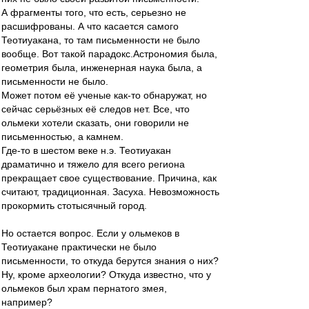
А фрагменты того, что есть, серьезно не
расшифрованы. А что касается самого
Теотиуакана, то там письменности не было
вообще. Вот такой парадокс.Астрономия была,
геометрия была, инженерная наука была, а
письменности не было.
Может потом её ученые как-то обнаружат, но
сейчас серьёзных её следов нет. Все, что
ольмеки хотели сказать, они говорили не
письменностью, а камнем.
Где-то в шестом веке н.э. Теотиуакан
драматично и тяжело для всего региона
прекращает свое существование. Причина, как
считают, традиционная. Засуха. Невозможность
прокормить стотысячный город.
Но остается вопрос. Если у ольмеков в
Теотиуакане практически не было
письменности, то откуда берутся знания о них?
Ну, кроме археологии? Откуда известно, что у
ольмеков был храм пернатого змея,
например?