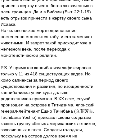
принес в жертву в честь богов захваченных в
плен троянцев. Да и в Библии (Быт. 22:1-19)
есть отрывок принести в жертву своего сына
Исаака.
Но человеческие жертвоприношение
постепенно становятся табу, и его заменяют
животными. И запрет такой присходит уже в
железном веке, после перехода к
монотеистической религии.
P.S. У приматов каннибализм зафиксирован
только у 11 из 418 существующих видов. Но
хомо сапиенсы за период своего
существования и развития, по изощренности
каннибализма ушли куда дальше
родственников-приматов. В ХХ веке, случай
произошел на острове в Титидзима, японский
генерал-лейтенант Ешио Тачибана (立花芳夫,
Tachibana Yoshio) приказал своим солдатам
казнить группу сбитых американских летчиков,
захваченных в плен. Солдаты голодали,
поскольку на остров долгое время не