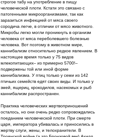
строгое табу на употребление в пищу
человеческой плоти. Кстати это связано с
патогенными микроорганизмами, так как
заразиться инфекцией от мяса своего
сородича легче, в отличии от мясо животного.
Микробы легко могли проникнуть в организм
человека от мяса переболевшего болезнью
человека. Вот поэтому в животном мире,
каннибализм относительно редкое явлением. В
настоящее время только у 75 видов
млекопитающих– из примерно 5700!–
подвержены той или иной форме
каннибализма. У птиц только у семи из 142
птичьих семейств едят своих виды. И только у
змей, ящериц, крокодилов, насекомых и рыб
каннибализм распространен.
Практика человеческих жертвоприношений
осталось, но они очень редко сопровождались
поеданием человеческой плоти. При смерте
царя, императора убивалась и приносились в
жертву слуги, жены, и телохранители. В
Троянской войне (а это Бронзовой век) Ахилл