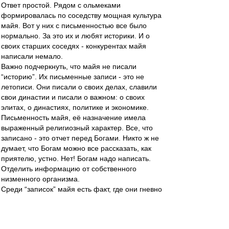
Ответ простой. Рядом с ольмеками
формировалась по соседству мощная культура
майя. Вот у них с письменностью все было
нормально. За это их и любят историки. И о
своих старших соседях - конкурентах майя
написали немало.
Важно подчеркнуть, что майя не писали
“историю”. Их письменные записи - это не
летописи. Они писали о своих делах, славили
свои династии и писали о важном: о своих
элитах, о династиях, политике и экономике.
Письменность майя, её назначение имела
выраженный религиозный характер. Все, что
записано - это отчет перед Богами. Никто ж не
думает, что Богам можно все рассказать, как
приятелю, устно. Нет! Богам надо написать.
Отделить информацию от собственного
низменного организма.
Среди “записок” майя есть факт, где они гневно
отмечают, что в их город Тикаль ольмеки
посадили своего марионеточного правителя.
Вообще нормально, да? У “полудиких”