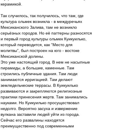
керамикой.
Так случилось, так получилось, что там, где
культура ольмек возникла - в междуречьях
Мексиканского Залива, там не возникло
серьёзных городов. Но её паттерны разносятся
и первый город культуры ольмек Куикуилько,
который переводится, как “Место для
молитвы”, был построен на юго - востоке
Мексиканской долины.
Это уже настоящий город. В нем не насыпные
пирамиды, а большие, каменные. Там
строились публичные здания. Там люди
занимаются ирригацией. Там делают
земледельческие террасы. В Куикуилько
развиваются и закрепляются религиозные
практики принесения жертв. Там занимались
науками. Но Куикуилько просуществовал
недолго. Вероятно засуха и извержение
вулкана заставили людей уйти из города.
Сейчас его развалины находятся
преимущественно под современными