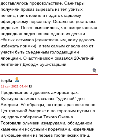
доставлялось продовольствие. Санитары
получили приказ вырезать из тел убитых
печень, приготовить и подать старшему
офицерскому персоналу. Остальное досталось
рядовым. Позже выяснилось, что американская
подводная лодка нашла одного из девяти
сбитых летчиков (единственным, кому удалось
избежать поимки), и тем самым спасла его от
участи быть съеденным голодающими
японцами. Счастливчиком оказался 20-летний
лейтенант Джордж Буш-старший.
terpila
-
11 сен 2021 04:44
Продолжение о древних американцах.
Культура ольмек оказалась “удачной” для
Америки. Её образцы, паттерны разносятся по
Центральной Америке и по торговым путям на
юг, вдоль побережья Тихого Океана.
Торговали ольмеки изумрудами, обсидианом,
каменными искусными поделками, изделиями
и украшениями из перьев тропических птиц,