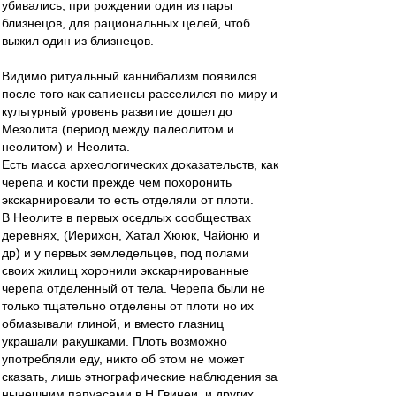
убивались, при рождении один из пары
близнецов, для рациональных целей, чтоб
выжил один из близнецов.
Видимо ритуальный каннибализм появился
после того как сапиенсы расселился по миру и
культурный уровень развитие дошел до
Мезолита (период между палеолитом и
неолитом) и Неолита.
Есть масса археологических доказательств, как
черепа и кости прежде чем похоронить
экскарнировали то есть отделяли от плоти.
В Неолите в первых оседлых сообществах
деревнях, (Иерихон, Хатал Хююк, Чайоню и
др) и у первых земледельцев, под полами
своих жилищ хоронили экскарнированные
черепа отделенный от тела. Черепа были не
только тщательно отделены от плоти но их
обмазывали глиной, и вместо глазниц
украшали ракушками. Плоть возможно
употребляли еду, никто об этом не может
сказать, лишь этнографические наблюдения за
нынешним папуасами в Н.Гвинеи, и других