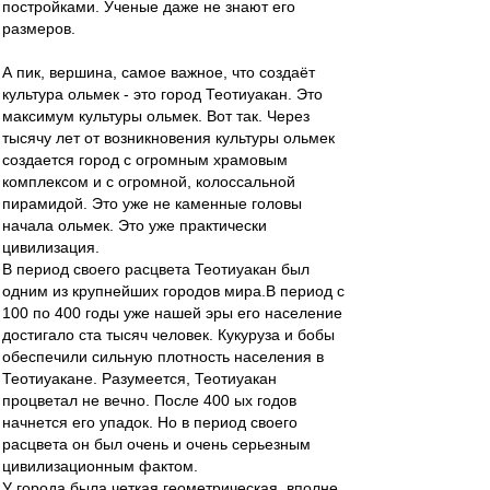
постройками. Ученые даже не знают его
размеров.
А пик, вершина, самое важное, что создаёт
культура ольмек - это город Теотиуакан. Это
максимум культуры ольмек. Вот так. Через
тысячу лет от возникновения культуры ольмек
создается город с огромным храмовым
комплексом и с огромной, колоссальной
пирамидой. Это уже не каменные головы
начала ольмек. Это уже практически
цивилизация.
В период своего расцвета Теотиуакан был
одним из крупнейших городов мира.В период с
100 по 400 годы уже нашей эры его население
достигало ста тысяч человек. Кукуруза и бобы
обеспечили сильную плотность населения в
Теотиуакане. Разумеется, Теотиуакан
процветал не вечно. После 400 ых годов
начнется его упадок. Но в период своего
расцвета он был очень и очень серьезным
цивилизационным фактом.
У города была четкая геометрическая, вполне