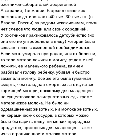
охотников-собирателей аборигенной
Австралии, Тасмании. В археологических
раскопках датировках в 40 тыс -30 тыс л.н. (в
Европе, России) за редким исключением, почти
нет следов что люди ели своих сородичей.
У охотников практиковалось детоубийство (но
они его не уптробеляли в пищу) которая была
связано лишь с жизненной необходимостью.
Если мать умирала при родах, или от болезни,
то тело матери ложили в могилу, рядом с ней
ложили, ее маленького ребенка, камнем
разбивали голову ребенку, убивая и быстро
засыпали могилу. Все же это была гуманная
смерть, чем голодная смерть из-за отсутствия
кормящей матери, поскольку для младенцев
не существовало альтернативных еды кроме
материнское молока. Не было ни
одомашненных животных, ни молока животных,
ни керамических сосудов, в которых можно
было бы варить пищу, ни мягких природных
продуктов, пригодных для младенцев. Также
из-за ограниченности молока матери