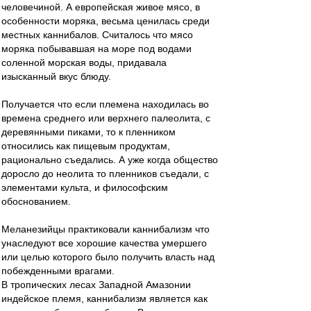
человечиной. А европейская живое мясо, в
особенности моряка, весьма ценилась среди
местных каннибалов. Считалось что мясо
моряка побывавшая на море под водами
соленной морская воды, придавала
изысканный вкус блюду.
Получается что если племена находилась во
времена среднего или верхнего палеолита, с
деревянными пиками, то к пленником
относились как пищевым продуктам,
рационально съедались. А уже когда общество
доросло до неолита то пленников съедали, с
элементами культа, и философским
обоснованием.
Меланезийцы практиковали каннибализм что
унаследуют все хорошие качества умершего
или целью которого было получить власть над
побежденными врагами.
В тропических лесах Западной Амазонии
индейское племя, каннибализм является как