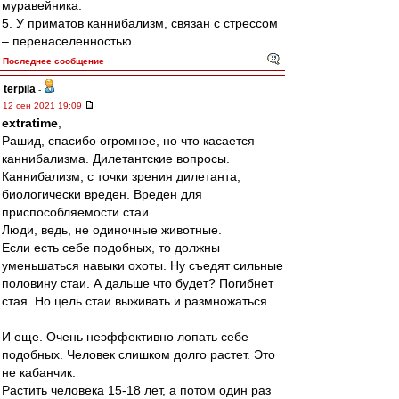
муравейника.
5. У приматов каннибализм, связан с стрессом
– перенаселенностью.
Последнее сообщение
terpila
-
12 сен 2021 19:09
extratime
,
Рашид, спасибо огромное, но что касается
каннибализма. Дилетантские вопросы.
Каннибализм, с точки зрения дилетанта,
биологически вреден. Вреден для
приспособляемости стаи.
Люди, ведь, не одиночные животные.
Если есть себе подобных, то должны
уменьшаться навыки охоты. Ну съедят сильные
половину стаи. А дальше что будет? Погибнет
стая. Но цель стаи выживать и размножаться.
И еще. Очень неэффективно лопать себе
подобных. Человек слишком долго растет. Это
не кабанчик.
Растить человека 15-18 лет, а потом один раз