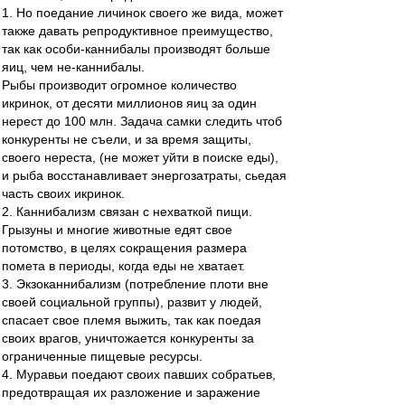
1. Но поедание личинок своего же вида, может
также давать репродуктивное преимущество,
так как особи-каннибалы производят больше
яиц, чем не-каннибалы.
Рыбы производит огромное количество
икринок, от десяти миллионов яиц за один
нерест до 100 млн. Задача самки следить чтоб
конкуренты не съели, и за время защиты,
своего нереста, (не может уйти в поиске еды),
и рыба восстанавливает энергозатраты, сьедая
часть своих икринок.
2. Каннибализм связан с нехваткой пищи.
Грызуны и многие животные едят свое
потомство, в целях сокращения размера
помета в периоды, когда еды не хватает.
3. Экзоканнибализм (потребление плоти вне
своей социальной группы), развит у людей,
спасает свое племя выжить, так как поедая
своих врагов, уничтожается конкуренты за
ограниченные пищевые ресурсы.
4. Муравьи поедают своих павших собратьев,
предотвращая их разложение и заражение