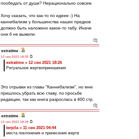
пообедать от души? Нерационально совсем.
Хочу сказать, что как-то по идеее:-) На
каннибализм у большинства наших предков
должно быть наложено какое-то табу. Иначе
они б не выжили.
extratime
-
12 сен 2021 18:35
extratime » 12 сен 2021 18:26
Ритуальное жертвоприношения
Это отрывки из главы "Каннибализм", но мне
пришлось убрать всю главу, по просьбе
редакции, так как книга разрослась в 400 стр.
extratime
-
12 сен 2021 18:26
terpila » 11 сен 2021 04:44
места поклонения и принесения жертв