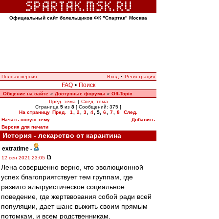
Официальный сайт болельщиков ФК "Спартак" Москва
Полная версия
Вход
•
Регистрация
FAQ
•
Поиск
Общение на сайте
Доступные форумы
Off-Topic
»
»
Пред. тема
|
След. тема
Страница
5
из
8
[ Сообщений: 375 ]
На страницу
Пред.
1
,
2
,
3
,
4
,
5
,
6
,
7
,
8
След.
Начать новую тему
Добавить
Версия для печати
История - лекарство от карантина
extratime
-
12 сен 2021 23:05
Лена совершенно верно, что эволюционной
успех благоприятствует тем группам, где
развито альтруистическое социальное
поведение, где жертввования собой ради всей
популяции, дает шанс выжить своим прямым
потомкам, и всем родственникам.