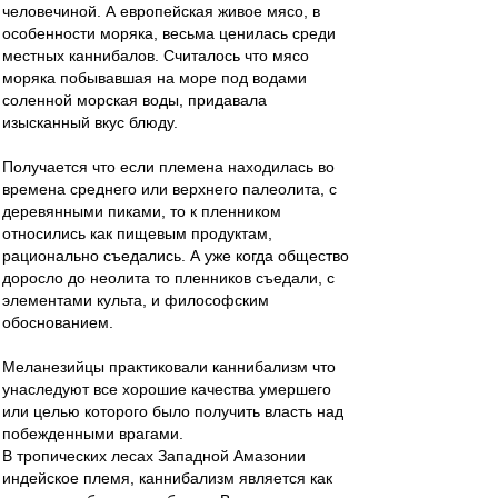
человечиной. А европейская живое мясо, в
особенности моряка, весьма ценилась среди
местных каннибалов. Считалось что мясо
моряка побывавшая на море под водами
соленной морская воды, придавала
изысканный вкус блюду.
Получается что если племена находилась во
времена среднего или верхнего палеолита, с
деревянными пиками, то к пленником
относились как пищевым продуктам,
рационально съедались. А уже когда общество
доросло до неолита то пленников съедали, с
элементами культа, и философским
обоснованием.
Меланезийцы практиковали каннибализм что
унаследуют все хорошие качества умершего
или целью которого было получить власть над
побежденными врагами.
В тропических лесах Западной Амазонии
индейское племя, каннибализм является как