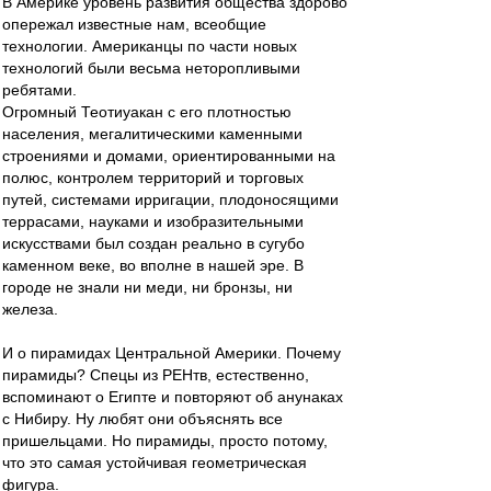
В Америке уровень развития общества здорово
опережал известные нам, всеобщие
технологии. Американцы по части новых
технологий были весьма неторопливыми
ребятами.
Огромный Теотиуакан с его плотностью
населения, мегалитическими каменными
строениями и домами, ориентированными на
полюс, контролем территорий и торговых
путей, системами ирригации, плодоносящими
террасами, науками и изобразительными
искусствами был создан реально в сугубо
каменном веке, во вполне в нашей эре. В
городе не знали ни меди, ни бронзы, ни
железа.
И о пирамидах Центральной Америки. Почему
пирамиды? Спецы из РЕНтв, естественно,
вспоминают о Египте и повторяют об анунаках
с Нибиру. Ну любят они объяснять все
пришельцами. Но пирамиды, просто потому,
что это самая устойчивая геометрическая
фигура.