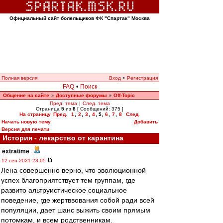
Официальный сайт болельщиков ФК "Спартак" Москва
Полная версия
Вход
•
Регистрация
FAQ
•
Поиск
Общение на сайте
Доступные форумы
Off-Topic
»
»
Пред. тема
|
След. тема
Страница
5
из
8
[ Сообщений: 375 ]
На страницу
Пред.
1
,
2
,
3
,
4
,
5
,
6
,
7
,
8
След.
Начать новую тему
Добавить
Версия для печати
История - лекарство от карантина
extratime
-
12 сен 2021 23:05
Лена совершенно верно, что эволюционной
успех благоприятствует тем группам, где
развито альтруистическое социальное
поведение, где жертввования собой ради всей
популяции, дает шанс выжить своим прямым
потомкам, и всем родственникам.