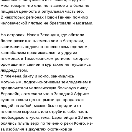
мест говорят что ели, но главное это была не
пищевая ценность а ритуальная часть его.
В некоторых регионах Новой Гвинеи помимо
человеческой плотью не брезговали и мозгами.
На островах, Новая Зеландия, где обитали
более развитые племена чем в Австралии,
занимались подсечно-огневое земледелием,
каннибализм практиковался, и у других
племенах в Тихоокеанском регионе, которые
одомашнили свиней и кур также не гнушались
людоедством.
У племена банту и конго, занимались
мотыжным, подсечно-огневым земледелием и
предпочитали человеческую белковую пищу.
Европейцы отмечали что в Западной Африке
существовали целые рынки где продавали
людей на забой, можно было придти и от
пленников вырезать или отрубить себе часть
необходимого куска тела. Европейцы в 18 веке
боялись плыть верх по течению реки Конго, из-
за изобилия в джунглях охотников за