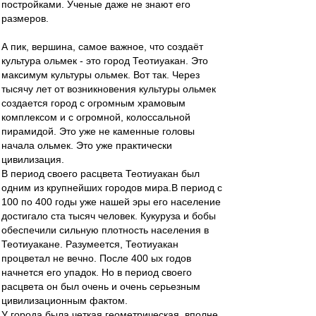
постройками. Ученые даже не знают его
размеров.
А пик, вершина, самое важное, что создаёт
культура ольмек - это город Теотиуакан. Это
максимум культуры ольмек. Вот так. Через
тысячу лет от возникновения культуры ольмек
создается город с огромным храмовым
комплексом и с огромной, колоссальной
пирамидой. Это уже не каменные головы
начала ольмек. Это уже практически
цивилизация.
В период своего расцвета Теотиуакан был
одним из крупнейших городов мира.В период с
100 по 400 годы уже нашей эры его население
достигало ста тысяч человек. Кукуруза и бобы
обеспечили сильную плотность населения в
Теотиуакане. Разумеется, Теотиуакан
процветал не вечно. После 400 ых годов
начнется его упадок. Но в период своего
расцвета он был очень и очень серьезным
цивилизационным фактом.
У города была четкая геометрическая, вполне