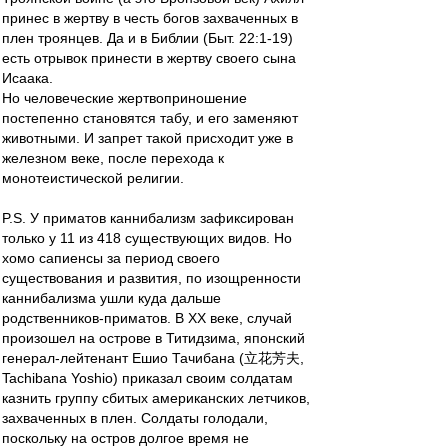
принес в жертву в честь богов захваченных в
плен троянцев. Да и в Библии (Быт. 22:1-19)
есть отрывок принести в жертву своего сына
Исаака.
Но человеческие жертвоприношение
постепенно становятся табу, и его заменяют
животными. И запрет такой присходит уже в
железном веке, после перехода к
монотеистической религии.
P.S. У приматов каннибализм зафиксирован
только у 11 из 418 существующих видов. Но
хомо сапиенсы за период своего
существования и развития, по изощренности
каннибализма ушли куда дальше
родственников-приматов. В ХХ веке, случай
произошел на острове в Титидзима, японский
генерал-лейтенант Ешио Тачибана (立花芳夫,
Tachibana Yoshio) приказал своим солдатам
казнить группу сбитых американских летчиков,
захваченных в плен. Солдаты голодали,
поскольку на остров долгое время не