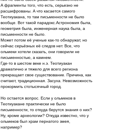
А фрагменты того, что есть, серьезно не
расшифрованы. А что касается самого
Теотиуакана, то там письменности не было
вообще. Вот такой парадокс.Астрономия была,
геометрия была, инженерная наука была, а
письменности не было.
Может потом её ученые как-то обнаружат, но
сейчас серьёзных её следов нет. Все, что
ольмеки хотели сказать, они говорили не
письменностью, а камнем.
Где-то в шестом веке н.э. Теотиуакан
драматично и тяжело для всего региона
прекращает свое существование. Причина, как
считают, традиционная. Засуха. Невозможность
прокормить стотысячный город.
Но остается вопрос. Если у ольмеков в
Теотиуакане практически не было
письменности, то откуда берутся знания о них?
Ну, кроме археологии? Откуда известно, что у
ольмеков был храм пернатого змея,
например?