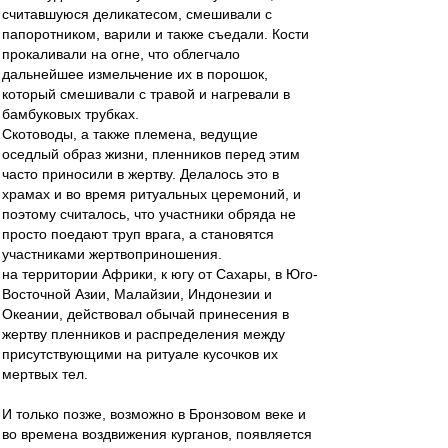
считавшуюся деликатесом, смешивали с
папоротником, варили и также съедали. Кости
прокаливали на огне, что облегчало
дальнейшее измельчение их в порошок,
который смешивали с травой и нагревали в
бамбуковых трубках.
Скотоводы, а также племена, ведущие
оседлый образ жизни, пленников перед этим
часто приносили в жертву. Делалось это в
храмах и во время ритуальных церемоний, и
поэтому считалось, что участники обряда не
просто поедают труп врага, а становятся
участниками жертвоприношения.
на территории Африки, к югу от Сахары, в Юго-
Восточной Азии, Малайзии, Индонезии и
Океании, действовал обычай принесения в
жертву пленников и распределения между
присутствующими на ритуале кусочков их
мертвых тел.
И только позже, возможно в Бронзовом веке и
во времена воздвижения курганов, появляется