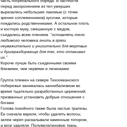
часть погребального обряда. В частности
перед захоронением из тел умерших
вырезались небольшие лакомые (с точки
зрения соплеменников) кусочки, которые
поедались родственниками. А остальное плоть
и костную муку, смешанную с медом,
съедались всем пленяем.
“оставлять тело
любимого человека гнить в грязи
неуважительно и унизительно для мертвых
и душераздирающе для тех, кто оплакивал
их.”
Короче лучше быть съеденными своими
близкими, чем червями и личинками.
Группа племен на севере Тихоокеанского
побережья занималась каннибализмом во
время тщательно разработанных церемоний,
призванных установить добрые отношения с
богами.
Голова покойного также была частью трапезы.
Ее сначала варили, чтобы удалить волосы,
затем череп раскалывали каменным топором,
а мозг удаляли. Полужелатиновую ткань,