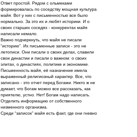
Ответ простой. Рядом с ольмеками
формировалась по соседству мощная культура
майя. Вот у них с письменностью все было
нормально. За это их и любят историки. И о
своих старших соседях - конкурентах майя
написали немало.
Важно подчеркнуть, что майя не писали
“историю”. Их письменные записи - это не
летописи. Они писали о своих делах, славили
свои династии и писали о важном: о своих
элитах, о династиях, политике и экономике.
Письменность майя, её назначение имела
выраженный религиозный характер. Все, что
записано - это отчет перед Богами. Никто ж не
думает, что Богам можно все рассказать, как
приятелю, устно. Нет! Богам надо написать.
Отделить информацию от собственного
низменного организма.
Среди “записок” майя есть факт, где они гневно
отмечают, что в их город Тикаль ольмеки
посадили своего марионеточного правителя.
Вообще нормально, да? У “полудиких”