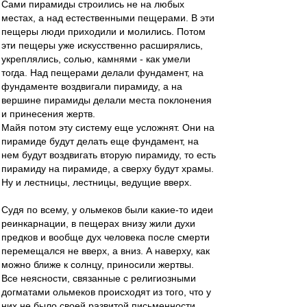
Сами пирамиды строились не на любых
местах, а над естественными пещерами. В эти
пещеры люди приходили и молились. Потом
эти пещеры уже искусственно расширялись,
укреплялись, солью, камнями - как умели
тогда. Над пещерами делали фундамент, на
фундаменте воздвигали пирамиду, а на
вершине пирамиды делали места поклонения
и принесения жертв.
Майя потом эту систему еще усложнят. Они на
пирамиде будут делать еще фундамент, на
нем будут воздвигать вторую пирамиду, то есть
пирамиду на пирамиде, а сверху будут храмы.
Ну и лестницы, лестницы, ведущие вверх.
Судя по всему, у ольмеков были какие-то идеи
реинкарнации, в пещерах внизу жили духи
предков и вообще дух человека после смерти
перемещался не вверх, а вниз. А наверху, как
можно ближе к солнцу, приносили жертвы.
Все неясности, связанные с религиозными
догматами ольмеков происходят из того, что у
них не было своей развитой письменности.