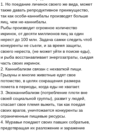
1. Но поедание личинок своего же вида, может
также давать репродуктивное преимущество,
так как особи-каннибалы производят больше
яиц, чем не-каннибалы.
Рыбы производит огромное количество
икринок, от десяти миллионов яиц за один
нерест до 100 млн. Задача самки следить чтоб
конкуренты не съели, и за время защиты,
своего нереста, (не может уйти в поиске еды),
и рыба восстанавливает энергозатраты, сьедая
часть своих икринок.
2. Каннибализм связан с нехваткой пищи.
Грызуны и многие животные едят свое
потомство, в целях сокращения размера
помета в периоды, когда еды не хватает.
3. Экзоканнибализм (потребление плоти вне
своей социальной группы), развит у людей,
спасает свое племя выжить, так как поедая
своих врагов, уничтожается конкуренты за
ограниченные пищевые ресурсы.
4. Муравьи поедают своих павших собратьев,
предотвращая их разложение и заражение