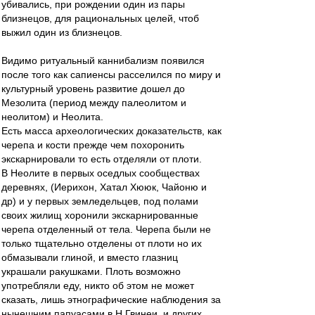
убивались, при рождении один из пары
близнецов, для рациональных целей, чтоб
выжил один из близнецов.
Видимо ритуальный каннибализм появился
после того как сапиенсы расселился по миру и
культурный уровень развитие дошел до
Мезолита (период между палеолитом и
неолитом) и Неолита.
Есть масса археологических доказательств, как
черепа и кости прежде чем похоронить
экскарнировали то есть отделяли от плоти.
В Неолите в первых оседлых сообществах
деревнях, (Иерихон, Хатал Хююк, Чайоню и
др) и у первых земледельцев, под полами
своих жилищ хоронили экскарнированные
черепа отделенный от тела. Черепа были не
только тщательно отделены от плоти но их
обмазывали глиной, и вместо глазниц
украшали ракушками. Плоть возможно
употребляли еду, никто об этом не может
сказать, лишь этнографические наблюдения за
нынешним папуасами в Н.Гвинеи, и других