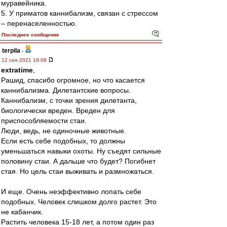
муравейника.
5. У приматов каннибализм, связан с стрессом
– перенаселенностью.
Последнее сообщение
terpila
-
12 сен 2021 19:09
extratime
,
Рашид, спасибо огромное, но что касается
каннибализма. Дилетантские вопросы.
Каннибализм, с точки зрения дилетанта,
биологически вреден. Вреден для
приспособляемости стаи.
Люди, ведь, не одиночные животные.
Если есть себе подобных, то должны
уменьшаться навыки охоты. Ну съедят сильные
половину стаи. А дальше что будет? Погибнет
стая. Но цель стаи выживать и размножаться.
И еще. Очень неэффективно лопать себе
подобных. Человек слишком долго растет. Это
не кабанчик.
Растить человека 15-18 лет, а потом один раз