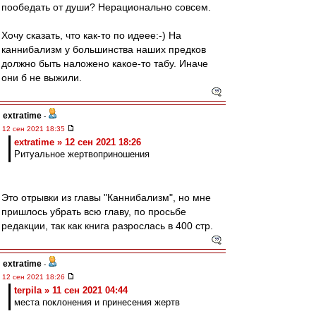
пообедать от души? Нерационально совсем.
Хочу сказать, что как-то по идеее:-) На
каннибализм у большинства наших предков
должно быть наложено какое-то табу. Иначе
они б не выжили.
extratime
-
12 сен 2021 18:35
extratime » 12 сен 2021 18:26
Ритуальное жертвоприношения
Это отрывки из главы "Каннибализм", но мне
пришлось убрать всю главу, по просьбе
редакции, так как книга разрослась в 400 стр.
extratime
-
12 сен 2021 18:26
terpila » 11 сен 2021 04:44
места поклонения и принесения жертв