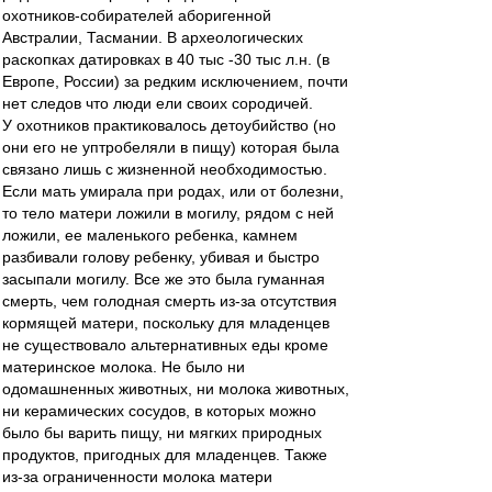
охотников-собирателей аборигенной
Австралии, Тасмании. В археологических
раскопках датировках в 40 тыс -30 тыс л.н. (в
Европе, России) за редким исключением, почти
нет следов что люди ели своих сородичей.
У охотников практиковалось детоубийство (но
они его не уптробеляли в пищу) которая была
связано лишь с жизненной необходимостью.
Если мать умирала при родах, или от болезни,
то тело матери ложили в могилу, рядом с ней
ложили, ее маленького ребенка, камнем
разбивали голову ребенку, убивая и быстро
засыпали могилу. Все же это была гуманная
смерть, чем голодная смерть из-за отсутствия
кормящей матери, поскольку для младенцев
не существовало альтернативных еды кроме
материнское молока. Не было ни
одомашненных животных, ни молока животных,
ни керамических сосудов, в которых можно
было бы варить пищу, ни мягких природных
продуктов, пригодных для младенцев. Также
из-за ограниченности молока матери