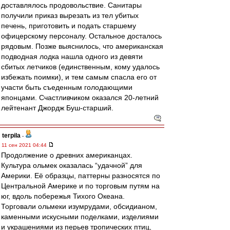
доставлялось продовольствие. Санитары
получили приказ вырезать из тел убитых
печень, приготовить и подать старшему
офицерскому персоналу. Остальное досталось
рядовым. Позже выяснилось, что американская
подводная лодка нашла одного из девяти
сбитых летчиков (единственным, кому удалось
избежать поимки), и тем самым спасла его от
участи быть съеденным голодающими
японцами. Счастливчиком оказался 20-летний
лейтенант Джордж Буш-старший.
terpila
-
11 сен 2021 04:44
Продолжение о древних американцах.
Культура ольмек оказалась “удачной” для
Америки. Её образцы, паттерны разносятся по
Центральной Америке и по торговым путям на
юг, вдоль побережья Тихого Океана.
Торговали ольмеки изумрудами, обсидианом,
каменными искусными поделками, изделиями
и украшениями из перьев тропических птиц,