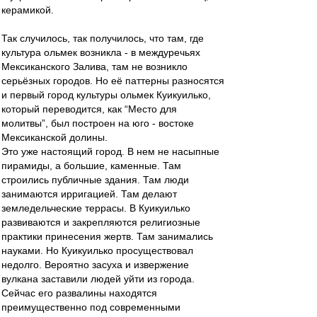
керамикой.
Так случилось, так получилось, что там, где
культура ольмек возникла - в междуречьях
Мексиканского Залива, там не возникло
серьёзных городов. Но её паттерны разносятся
и первый город культуры ольмек Куикуилько,
который переводится, как “Место для
молитвы”, был построен на юго - востоке
Мексиканской долины.
Это уже настоящий город. В нем не насыпные
пирамиды, а большие, каменные. Там
строились публичные здания. Там люди
занимаются ирригацией. Там делают
земледельческие террасы. В Куикуилько
развиваются и закрепляются религиозные
практики принесения жертв. Там занимались
науками. Но Куикуилько просуществовал
недолго. Вероятно засуха и извержение
вулкана заставили людей уйти из города.
Сейчас его развалины находятся
преимущественно под современными