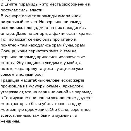
В Египте пирамиды - это места захоронений и
постулат силы власти.
В культуре ольмек пирамиды имели иной
ритуальный смысл. На вершине пирамид
находились площадки, а на них находились
алтари. Даже не алтари, а фактически - храмы.
То, что может сейчас быть прочитано и
понятно - там находились храм Луны, храм
Солнца, храм пернатого змея.И там на
вершине пирамид приносили человеческие
жертвы. Эту традицию увидим и у майя, а
потом, когда придут ацтеки - у ацтеков уже
совсем в полный рост.
Традиция масштабных человеческих жертв
произошла из культуры ольмек. Археологи
утверждают, что на вершине одной из пирамид
в Теотиуакане они нашли захоронение двухсот
жертв, которые были убиты точно за одну
жертвенную церемонию. Это были, вероятнее
всего, пленные, там были и мужчины, и
женщины.