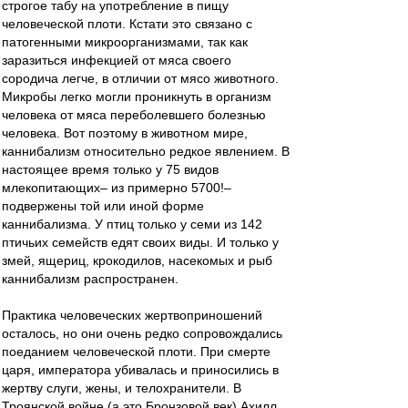
строгое табу на употребление в пищу
человеческой плоти. Кстати это связано с
патогенными микроорганизмами, так как
заразиться инфекцией от мяса своего
сородича легче, в отличии от мясо животного.
Микробы легко могли проникнуть в организм
человека от мяса переболевшего болезнью
человека. Вот поэтому в животном мире,
каннибализм относительно редкое явлением. В
настоящее время только у 75 видов
млекопитающих– из примерно 5700!–
подвержены той или иной форме
каннибализма. У птиц только у семи из 142
птичьих семейств едят своих виды. И только у
змей, ящериц, крокодилов, насекомых и рыб
каннибализм распространен.
Практика человеческих жертвоприношений
осталось, но они очень редко сопровождались
поеданием человеческой плоти. При смерте
царя, императора убивалась и приносились в
жертву слуги, жены, и телохранители. В
Троянской войне (а это Бронзовой век) Ахилл