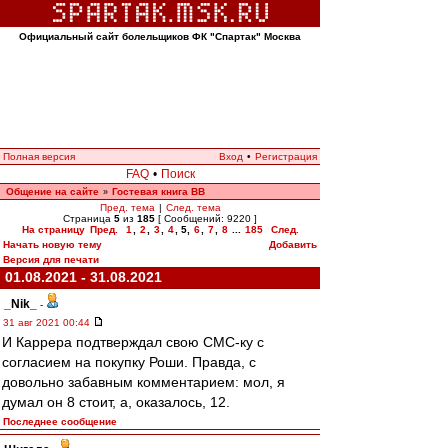
Официальный сайт болельщиков ФК "Спартак" Москва
Полная версия
Вход
•
Регистрация
FAQ
•
Поиск
Общение на сайте
Гостевая книга ВВ
»
Пред. тема
|
След. тема
Страница
5
из
185
[ Сообщений: 9220 ]
На страницу
Пред.
1
,
2
,
3
,
4
,
5
,
6
,
7
,
8
...
185
След.
Начать новую тему
Добавить
Версия для печати
01.08.2021 - 31.08.2021
_Nik_
-
31 авг 2021 00:44
И Каррера подтверждал свою СМС-ку с
согласием на покупку Роши. Правда, с
довольно забавным комментарием: мол, я
думал он 8 стоит, а, оказалось, 12.
Последнее сообщение