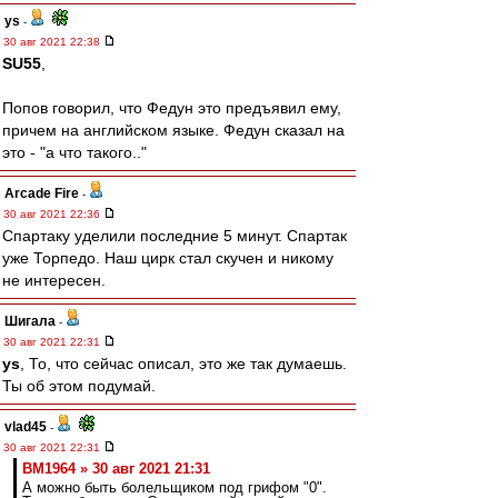
ys
-
30 авг 2021 22:38
SU55
,
Попов говорил, что Федун это предъявил ему,
причем на английском языке. Федун сказал на
это - "а что такого.."
Arcade Fire
-
30 авг 2021 22:36
Спартаку уделили последние 5 минут. Спартак
уже Торпедо. Наш цирк стал скучен и никому
не интересен.
Шигала
-
30 авг 2021 22:31
ys
, То, что сейчас описал, это же так думаешь.
Ты об этом подумай.
vlad45
-
30 авг 2021 22:31
BM1964 » 30 авг 2021 21:31
А можно быть болельщиком под грифом "0".