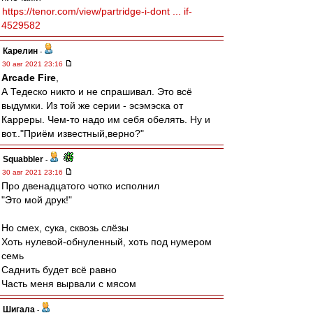
https://tenor.com/view/partridge-i-dont ... if-
4529582
Карелин
-
30 авг 2021 23:16
Arcade Fire
,
А Тедеско никто и не спрашивал. Это всё
выдумки. Из той же серии - эсэмэска от
Карреры. Чем-то надо им себя обелять. Ну и
вот.."Приём известный,верно?"
Squabbler
-
30 авг 2021 23:16
Про двенадцатого чотко исполнил
"Это мой друк!"
Но смех, сука, сквозь слёзы
Хоть нулевой-обнуленный, хоть под нумером
семь
Саднить будет всё равно
Часть меня вырвали с мясом
Шигала
-