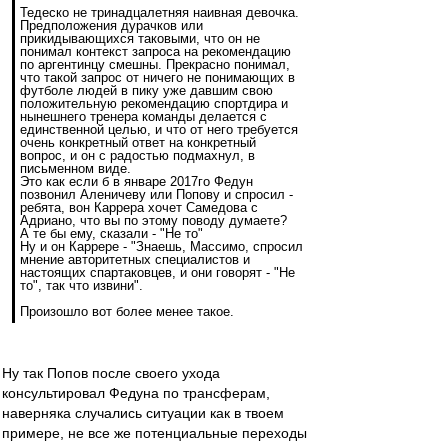
Тедеско не тринадцалетняя наивная девочка.
Предположения дурачков или
прикидывающихся таковыми, что он не
понимал контекст запроса на рекомендацию
по аргентинцу смешны. Прекрасно понимал,
что такой запрос от ничего не понимающих в
футболе людей в пику уже давшим свою
положительную рекомендацию спортдира и
нынешнего тренера команды делается с
единственной целью, и что от него требуется
очень конкретный ответ на конкретный
вопрос, и он с радостью подмахнул, в
письменном виде.
Это как если б в январе 2017го Федун
позвонил Аленичеву или Попову и спросил -
ребята, вон Каррера хочет Самедова с
Адриано, что вы по этому поводу думаете?
А те бы ему, сказали - "Не то"
Ну и он Каррере - "Знаешь, Массимо, спросил
мнение авторитетных специалистов и
настоящих спартаковцев, и они говорят - "Не
то", так что извини".
Произошло вот более менее такое.
Ну так Попов после своего ухода
консультировал Федуна по трансферам,
наверняка случались ситуации как в твоем
примере, не все же потенциальные переходы