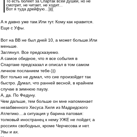
То есть болеет за Спартак всей душей, но не
смотрит, не читает, не ходит...
Вот я туда дрейфую...))((
А я давно уже там.Или тут. Кому как нравится.
Еще с Уфы.
Вот на ВВ не был дней 10, а может больше.Или
меньше.
Заглянул. Все предсказуемо.
А самое обидное, что я все события в
Спартаке предсказал и описал в том самом
личном посланием тебе-)))
Вот только не думал, что сие произойдет так
быстро. Думал, что ранней весной, в крайнем
случае в зимнюю паузу.
А, да. По Федуну.
Чем дальше, тем больше он мне напоминает
незабвенного Хесуса Хиля из Мадридского
Атлетико....а ситуация у барина патовая:
толковый иностранец к нему УЖЕ не пойдет, а
россиян свободных, кроме Черчесова и нет.
Увы и ах.