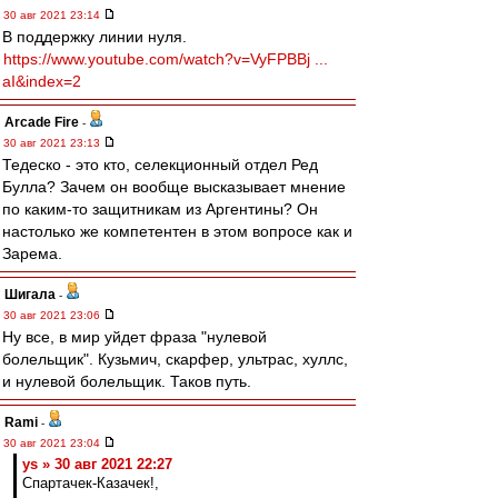
30 авг 2021 23:14
В поддержку линии нуля.
https://www.youtube.com/watch?v=VyFPBBj ...
aI&index=2
Arcade Fire
-
30 авг 2021 23:13
Тедеско - это кто, селекционный отдел Ред
Булла? Зачем он вообще высказывает мнение
по каким-то защитникам из Аргентины? Он
настолько же компетентен в этом вопросе как и
Зарема.
Шигала
-
30 авг 2021 23:06
Ну все, в мир уйдет фраза "нулевой
болельщик". Кузьмич, скарфер, ультрас, хуллс,
и нулевой болельщик. Таков путь.
Rami
-
30 авг 2021 23:04
ys » 30 авг 2021 22:27
Спартачек-Казачек!,