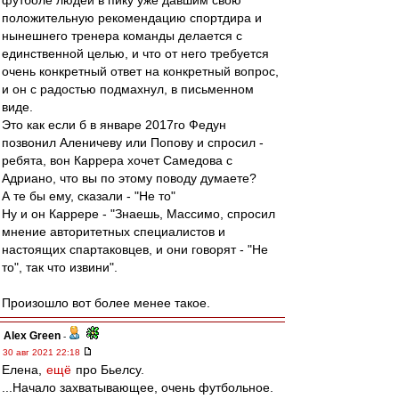
футболе людей в пику уже давшим свою
положительную рекомендацию спортдира и
нынешнего тренера команды делается с
единственной целью, и что от него требуется
очень конкретный ответ на конкретный вопрос,
и он с радостью подмахнул, в письменном
виде.
Это как если б в январе 2017го Федун
позвонил Аленичеву или Попову и спросил -
ребята, вон Каррера хочет Самедова с
Адриано, что вы по этому поводу думаете?
А те бы ему, сказали - "Не то"
Ну и он Каррере - "Знаешь, Массимо, спросил
мнение авторитетных специалистов и
настоящих спартаковцев, и они говорят - "Не
то", так что извини".
Произошло вот более менее такое.
Alex Green
-
30 авг 2021 22:18
Елена,
ещё
про Бьелсу.
...Начало захватывающее, очень футбольное.