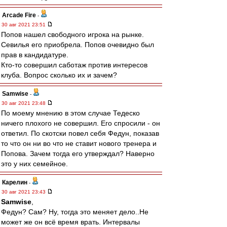
Arcade Fire
-
30 авг 2021 23:51
Попов нашел свободного игрока на рынке.
Севилья его приобрела. Попов очевидно был
прав в кандидатуре.
Кто-то совершил саботаж против интересов
клуба. Вопрос сколько их и зачем?
Samwise
-
30 авг 2021 23:48
По моему мнению в этом случае Тедеско
ничего плохого не совершил. Его спросили - он
ответил. По скотски повел себя Федун, показав
то что он ни во что не ставит нового тренера и
Попова. Зачем тогда его утверждал? Наверно
это у них семейное.
Карелин
-
30 авг 2021 23:43
Samwise
,
Федун? Сам? Ну, тогда это меняет дело..Не
может же он всё время врать. Интервалы