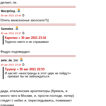
делает, гм..
МосфОлд
-
30 авг 2021 23:40
Опять межсезонье засосало?((
Samwise
-
30 авг 2021 23:37
Карелин » 30 авг 2021 23:16
Тедеско никто и не спрашивал
Федун подтвердил.
pete_da_1st
-
30 авг 2021 23:26
Трувор » 30 авг 2021 22:53
И насчёт «иностранцы в этот цирк не пойдут»
.. призвал бы не заблуждаться.
дада, итальянские архитекторы (Кремль, и
много чего в Москве, и, прости-господи, питер)
глядят с небес и, переглядываясь, пожимают
плечами