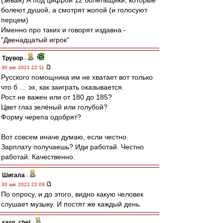
(зевая) А под цифрой 12 болельщики, которые
болеют душой, а смотрят жопой (и голосуют
перцем)
Именно про таких и говорят издавна -
"Двенадцатый игрок"
Трувор
-
30 авг 2021 22:11
Русского помощника им не хватает вот только
что б … эх, как заиграть оказывается.
Рост не важен или от 180 до 185?
Цвет глаз зелёный или голубой?
Форму черепа одобрят?
Вот совсем иначе думаю, если честно.
Зарплату получаешь? Иди работай. Честно
работай. Качественно.
Шигала
-
30 авг 2021 22:09
По опросу, и до этого, видно какую человек
слушает музыку. И постят же каждый день.
serg_chel
-