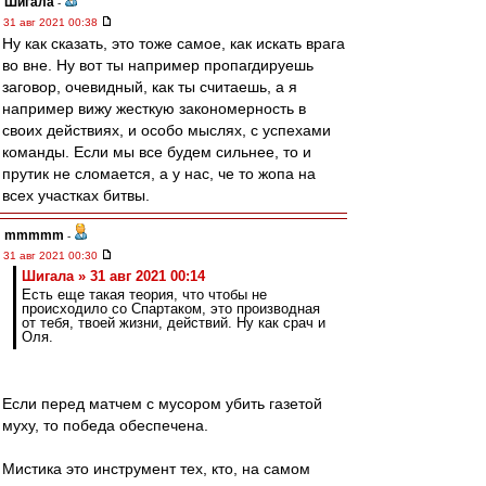
Шигала
-
31 авг 2021 00:38
Ну как сказать, это тоже самое, как искать врага
во вне. Ну вот ты например пропагдируешь
заговор, очевидный, как ты считаешь, а я
например вижу жесткую закономерность в
своих действиях, и особо мыслях, с успехами
команды. Если мы все будем сильнее, то и
прутик не сломается, а у нас, че то жопа на
всех участках битвы.
mmmmm
-
31 авг 2021 00:30
Шигала » 31 авг 2021 00:14
Есть еще такая теория, что чтобы не
происходило со Спартаком, это производная
от тебя, твоей жизни, действий. Ну как срач и
Оля.
Если перед матчем с мусором убить газетой
муху, то победа обеспечена.
Мистика это инструмент тех, кто, на самом