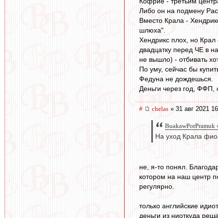
Кофрие - третьим центра
Либо он на подмену Рас
Вместо Крала - Хендрик
шлюха".
Хендрикс плох, но Крал 
двадцатку перед ЧЕ в на
не вышло) - отбивать хо
По уму, сейчас бы купить
Федуна не дождешься.
Деньги через год, ФФП, 
#
chelas
» 31 авг 2021 16
BuakawPorPramuk »
На уход Крала фиол
не, я-то понял. Благода
котором на наш центр п
регулярно.
только английские идио
деньги из ниоткуда реша