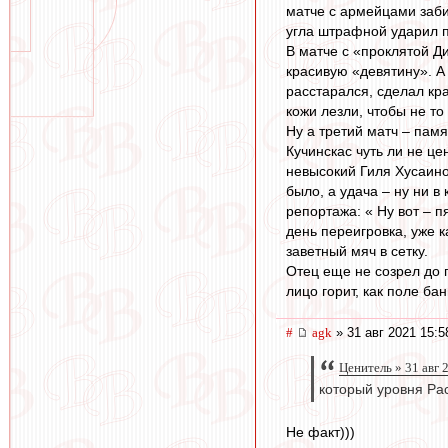
матче с армейцами заби
угла штрафной ударил п
В матче с «проклятой Д
красивую «девятину». А 
расстарался, сделал кр
кожи лезли, чтобы не то
Ну а третий матч – памя
Кучинскас чуть ли не це
невысокий Гиля Хусаино
было, а удача – ну ни 
репортажа: « Ну вот – п
день переигровка, уже 
заветный мяч в сетку.
Отец еще не созрел до 
лицо горит, как поле ба
#
agk
» 31 авг 2021 15:5
Ценитель » 31 авг 
который уровня Рас
Не факт)))