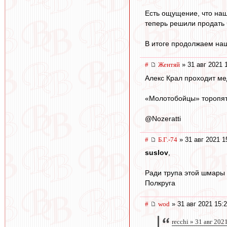
Есть ощущение, что наш
теперь решили продать ч
В итоге продолжаем наш
#
Жентяй
» 31 авг 2021 
Алекс Крал проходит м
«Молотобойцы» торопятс
@Nozeratti
#
Б.Г.-74
» 31 авг 2021 1
suslov
,
Ради трупа этой шмары 
Полкруга
#
wod
» 31 авг 2021 15:
recchi » 31 авг 202