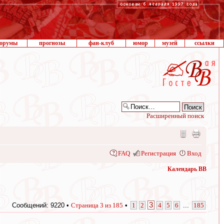
орумы
прогнозы
фан-клуб
юмор
музей
ссылки
Расширенный поиск
FAQ
Регистрация
Вход
Календарь ВВ
3
Сообщений: 9220 •
Страница
3
из
185
•
1
2
4
5
6
...
185