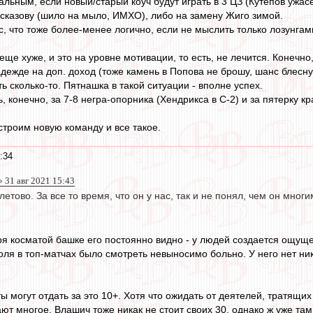
льным, если новый/старый коуч будут играть в 3 ЦЗ (Кутепов ужас
сказову (шило на мыло, ИМХО), либо на замену Жиго зимой.
с, что тоже более-менее логично, если не мыслить только лозунгам
еще хуже, и это на уровне мотивации, то есть, не лечится. Конечно
дежде на доп. доход (тоже камень в Попова не брошу, шанс блеснут
ть сколько-то. Пятнашка в такой ситуации - вполне успех.
, конечно, за 7-8 негра-опорника (Хендрикса в С-2) и за пятерку кр
строим новую команду и все такое.
:34
 31 авг 2021 15:43
етово. За все то время, что он у нас, так и не понял, чем он многи
ря косматой башке его постоянно видно - у людей создается ощущен
оля в топ-матчах было смотреть невыносимо больно. У него нет ни
ты могут отдать за это 10+. Хотя что ожидать от деятелей, тратящ
ют многое. Влашич тоже никак не стоит своих 30, однако ж уже там