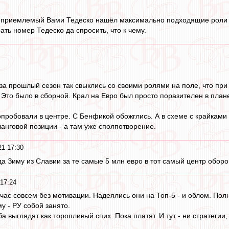
еприемлемый Вами Тедеско нашёл максимально подходящие роли об
рать номер Тедеско да спросить, что к чему.
 за прошлый сезон так свыклись со своими ролями на поле, что пр
т. Это было в сборной. Крал на Евро был просто поразителен в пла
опробовали в центре. С Бенфикой обожглись. А в схеме с крайками 
ланговой позиции - а там уже сполпотворение.
21 17:30
а Зиму из Славии за те самые 5 млн евро в тот самый центр оборо
 17:24
йчас совсем без мотивации. Надеялись они на Топ-5 - и облом. Полна
у - РУ собой занято.
а выглядят как торопливый спих. Пока платят. И тут - ни стратегии, 