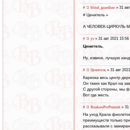
#
blind_guardian
» 31 авг
# Ценитель »
А ЧЕЛОВЕК-ЦИРКУЛЬ 
#
ys
» 31 авг 2021 15:56
Ценитель
,
Ну, извини, лучшую кан
#
Ценитель
» 31 авг 2021
Кариока весь центр дер
Он таких как Крал на зав
С другой стороны, мы ф
Вот где жесть.
#
BuakawPorPramuk
» 31 
На уход Крала фиолетово
преимуществ только при
рассказывали с замиран