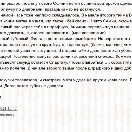
ли быстро, после углового Осянин почти с линии вратарской щёчко
олзучку по диагонали, вратарь как-то не дотянулся…
инамой» все тоже неплохо складывалось. В начале второго тайма
в конце матча я узнал, что такое «бей своих». Некто Сёмин, оказыва
асивый пас через себя в штрафную, Аничкин перепрыгнул нашу защ
 что доказать, а, скорее напакостить. (моё восприятие)
тный кубковый. Финал с ростовскими армейцами. На воротах в тот 
нтра поля пальнул по крутой дуге в «девятку». (ближе, конечно, че
в головой уровнял ситуацию. В втором тайме двое ростовчан убежа
в какую! Постепенно минуты растаяли как весенний снежок…Коммен
ятьдесят секунд остается Спартаку, чтобы отыграться,…, сорок пят
как-то полегче. В начале второго тайма после штрафного и двух д
покупки телевизора, и смотрели матч у деда на другом краю села.
ни. Долго потом кубок не давался…
8
2021 15:47
сказова.