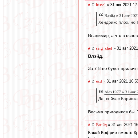
#
kissel
» 31 авг 2021 17
Влэйд » 31 авг 202
Хендрикс плох, но
Владимир, а что в основ
#
serg_chel
» 31 авг 2021
Влэйд
,
За 7-8 не будет прилич
#
ecd
» 31 авг 2021 16:5
Alex1977 » 31 авг 
Да, сейчас Кариока 
Весьма пригодился бы. Т
#
Влэйд
» 31 авг 2021 1
Какой Кофрие вместо Кр