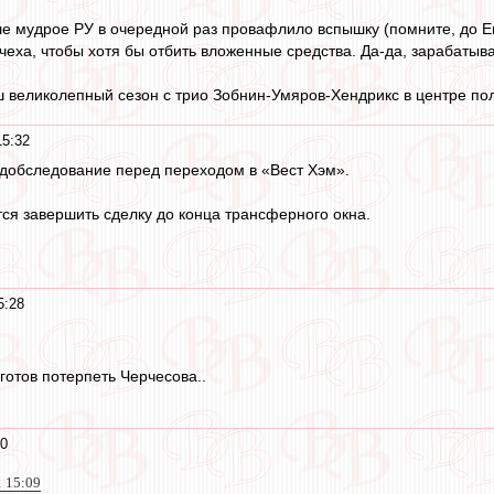
е мудрое РУ в очередной раз провафлило вспышку (помните, до Ев
еха, чтобы хотя бы отбить вложенные средства. Да-да, зарабатыват
 великолепный сезон с трио Зобнин-Умяров-Хендрикс в центре поля
15:32
едобследование перед переходом в «Вест Хэм».
я завершить сделку до конца трансферного окна.
5:28
готов потерпеть Черчесова..
20
1 15:09