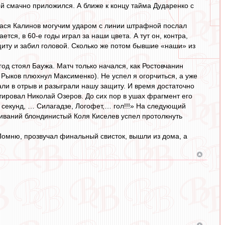
й смачно приложился. А ближе к концу тайма Дударенко с
 Вася Калинов могучим ударом с линии штрафной послал
ется, в 60-е годы играл за наши цвета. А тут он, контра,
иту и забил головой. Сколько же потом бывшие «наши» из
год стоял Баужа. Матч только начался, как Ростовчанин
м Рыков плюхнул Максименко). Не успел я огорчиться, а уже
ли в отрыв и разыграли нашу защиту. И время достаточно
тировал Николай Озеров. До сих пор в ушах фрагмент его
ь секунд, … Силагадзе, Логофет,… гол!!!» На следующий
обиваний блондинистый Коля Киселев успел протолкнуть
 Помню, прозвучал финальный свисток, вышли из дома, а