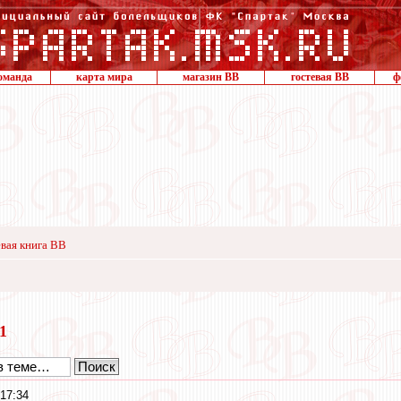
оманда
карта мира
магазин ВВ
гостевая ВВ
ф
вая книга ВВ
21
 17:34