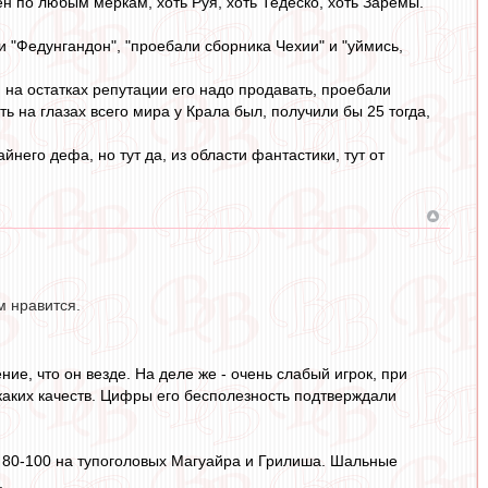
ен по любым меркам, хоть Руя, хоть Тедеско, хоть Заремы.
и "Федунгандон", "проебали сборника Чехии" и "уймись,
, на остатках репутации его надо продавать, проебали
ь на глазах всего мира у Крала был, получили бы 25 тогда,
айнего дефа, но тут да, из области фантастики, тут от
м нравится.
ие, что он везде. На деле же - очень слабый игрок, при
каких качеств. Цифры его бесполезность подтверждали
их 80-100 на тупоголовых Магуайра и Грилиша. Шальные
.