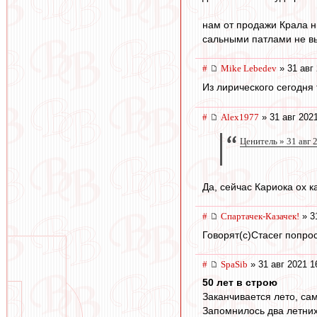
нам от продажи Крала ни
сальными патлами не вы
#
Mike Lebedev
» 31 авг 
Из лирического сегодня 
#
Alex1977
» 31 авг 202
Ценитель » 31 авг 
Да, сейчас Кариока ох ка
#
Спартачек-Казачек!
» 3
Говорят(с)Стасег попро
#
SpaSib
» 31 авг 2021 1
50 лет в строю
Заканчивается лето, са
Запомнилось два летних