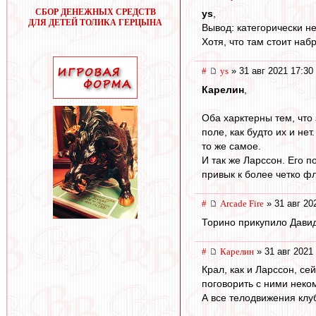
СБОР ДЕНЕЖНЫХ СРЕДСТВ
ys
,
ДЛЯ ДЕТЕЙ ТОЛИКА ГЕРЦЫНА
Вывод: категорически н
Хотя, что там стоит наб
#
ys
» 31 авг 2021 17:30
Карелин
,
Оба харктерны тем, что
поле, как будто их и не
то же самое.
И так же Ларссон. Его п
привык к более четко ф
#
Arcade Fire
» 31 авг 20
Торино прикупило Давид
#
Карелин
» 31 авг 2021
Крал, как и Ларссон, се
поговорить с ними неком
А все телодвижения клуб