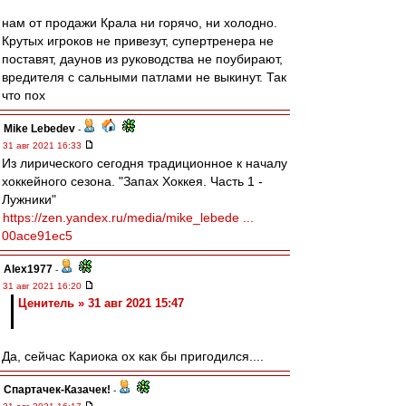
нам от продажи Крала ни горячо, ни холодно.
Крутых игроков не привезут, супертренера не
поставят, даунов из руководства не поубирают,
вредителя с сальными патлами не выкинут. Так
что пох
Mike Lebedev
-
31 авг 2021 16:33
Из лирического сегодня традиционное к началу
хоккейного сезона. "Запах Хоккея. Часть 1 -
Лужники"
https://zen.yandex.ru/media/mike_lebede ...
00ace91ec5
Alex1977
-
31 авг 2021 16:20
Ценитель » 31 авг 2021 15:47
Да, сейчас Кариока ох как бы пригодился....
Спартачек-Казачек!
-