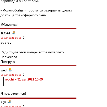
переходом в «Вест Хэм».
«Молотобойцы» торопятся завершить сделку
до конца трансферного окна.
@Nozeratti
Б.Г.-74
-
31 авг 2021 15:28
suslov
,
Ради трупа этой шмары готов потерпеть
Черчесова..
Полкруга
wod
-
31 авг 2021 15:20
recchi » 31 авг 2021 15:09
Я подготовился!
agk
-
31 авг 2021 15:14