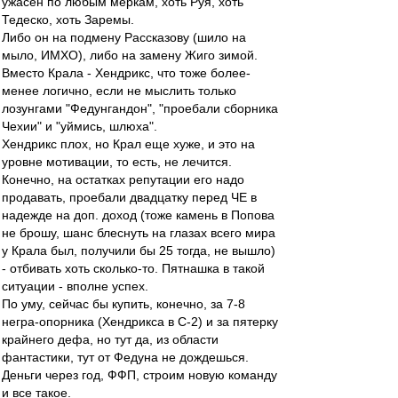
ужасен по любым меркам, хоть Руя, хоть
Тедеско, хоть Заремы.
Либо он на подмену Рассказову (шило на
мыло, ИМХО), либо на замену Жиго зимой.
Вместо Крала - Хендрикс, что тоже более-
менее логично, если не мыслить только
лозунгами "Федунгандон", "проебали сборника
Чехии" и "уймись, шлюха".
Хендрикс плох, но Крал еще хуже, и это на
уровне мотивации, то есть, не лечится.
Конечно, на остатках репутации его надо
продавать, проебали двадцатку перед ЧЕ в
надежде на доп. доход (тоже камень в Попова
не брошу, шанс блеснуть на глазах всего мира
у Крала был, получили бы 25 тогда, не вышло)
- отбивать хоть сколько-то. Пятнашка в такой
ситуации - вполне успех.
По уму, сейчас бы купить, конечно, за 7-8
негра-опорника (Хендрикса в С-2) и за пятерку
крайнего дефа, но тут да, из области
фантастики, тут от Федуна не дождешься.
Деньги через год, ФФП, строим новую команду
и все такое.