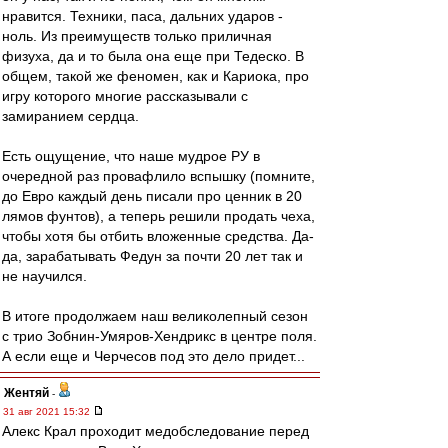
нравится. Техники, паса, дальних ударов -
ноль. Из преимуществ только приличная
физуха, да и то была она еще при Тедеско. В
общем, такой же феномен, как и Кариока, про
игру которого многие рассказывали с
замиранием сердца.
Есть ощущение, что наше мудрое РУ в
очередной раз провафлило вспышку (помните,
до Евро каждый день писали про ценник в 20
лямов фунтов), а теперь решили продать чеха,
чтобы хотя бы отбить вложенные средства. Да-
да, зарабатывать Федун за почти 20 лет так и
не научился.
В итоге продолжаем наш великолепный сезон
с трио Зобнин-Умяров-Хендрикс в центре поля.
А если еще и Черчесов под это дело придет...
Жентяй
-
31 авг 2021 15:32
Алекс Крал проходит медобследование перед