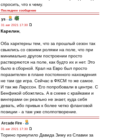
спросить, что к чему.
Последнее сообщение
ys
-
31 авг 2021 17:30
Карелин
,
Оба харктерны тем, что за прошлый сезон так
свыклись со своими ролями на поле, что при
минимально другом построении просто
растворяются на поле, как будто их и нет. Это
было в сборной. Крал на Евро был просто
поразителен в плане постоянного нахождения
не там где игра. Сейчас в ФКСМ то же самое.
И так же Ларссон. Его попробовали в центре. С
Бенфикой обожглись. А в схеме с крайками и
вингерами он реально не знает, куда себя
девать, ибо привык к более четко фланговой
позиции - а там уже сполпотворение.
Arcade Fire
-
31 авг 2021 17:30
Торино прикупило Давида Зиму из Славии за