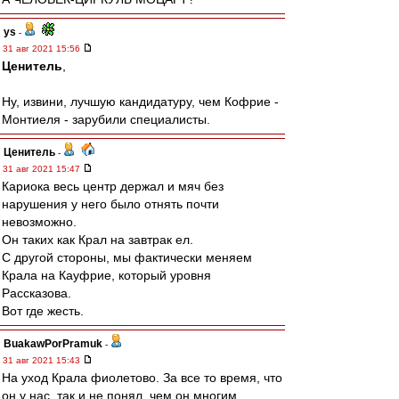
ys
-
31 авг 2021 15:56
Ценитель
,
Ну, извини, лучшую кандидатуру, чем Кофрие -
Монтиеля - зарубили специалисты.
Ценитель
-
31 авг 2021 15:47
Кариока весь центр держал и мяч без
нарушения у него было отнять почти
невозможно.
Он таких как Крал на завтрак ел.
С другой стороны, мы фактически меняем
Крала на Кауфрие, который уровня
Рассказова.
Вот где жесть.
BuakawPorPramuk
-
31 авг 2021 15:43
На уход Крала фиолетово. За все то время, что
он у нас, так и не понял, чем он многим