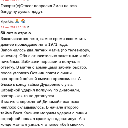
31 авг 2021 16:17
Говорят(с)Стасег попросил 2млн на всю
банду.ну думаю дадут.
SpaSib
-
31 авг 2021 16:10
50 лет в строю
Заканчивается лето, самое время вспомнить
давнее прошедшее лето 1971 года.
Запомнилось два летних матча (по телевизору,
конечно). Оба с относительно заклятыми и оба
ничейные. Забивали первыми и получали
ответку. В матче с армейцами забили быстро,
после углового Осянин почти с линии
вратарской щёчкой смачно приложился. А
ближе к концу тайма Дударенко с угла
штрафной ударил ползучку по диагонали,
вратарь как-то не дотянулся…
В матче с «проклятой Динамой» все тоже
неплохо складывалось. В начале второго
тайма Вася Калинов могучим ударом с линии
штрафной послал красивую «девятину». А в
конце матча я узнал, что такое «бей своих».