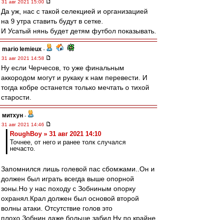
31 авг 2021 15:00
Да уж, нас с такой селекцией и организацией
на 9 утра ставить будут в сетке.
И Усатый нянь будет детям футбол показывать.
mario lemieux
-
31 авг 2021 14:58
Ну если Черчесов, то уже финальным
аккородом могут и рукаку к нам перевести. И
тогда кобре останется только мечтать о тихой
старости.
митхун
-
31 авг 2021 14:46
RoughBoy » 31 авг 2021 14:10
Точнее, от него и ранее толк случался
нечасто.
Запомнился лишь голевой пас сбомжами..Он и
должен был играть всегда выше опорной
зоны.Но у нас походу с Зобниным опорку
охранял.Крал должен был основой второй
волны атаки. Отсутствие голов это
плохо.Зобнин даже больше забил.Ну по крайне