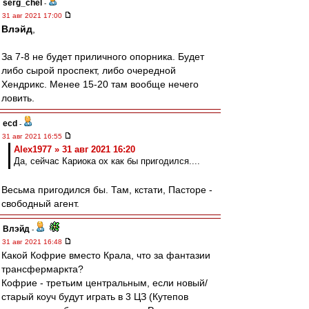
serg_chel
-
31 авг 2021 17:00
Влэйд
,
За 7-8 не будет приличного опорника. Будет
либо сырой проспект, либо очередной
Хендрикс. Менее 15-20 там вообще нечего
ловить.
ecd
-
31 авг 2021 16:55
Alex1977 » 31 авг 2021 16:20
Да, сейчас Кариока ох как бы пригодился....
Весьма пригодился бы. Там, кстати, Пасторе -
свободный агент.
Влэйд
-
31 авг 2021 16:48
Какой Кофрие вместо Крала, что за фантазии
трансфермаркта?
Кофрие - третьим центральным, если новый/
старый коуч будут играть в 3 ЦЗ (Кутепов