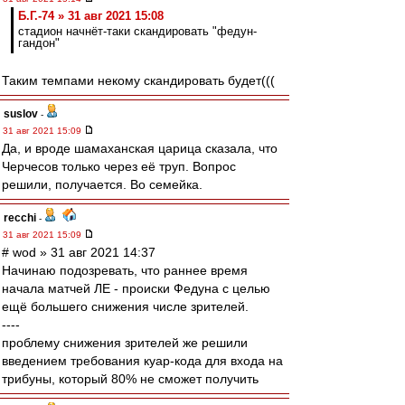
Б.Г.-74 » 31 авг 2021 15:08
стадион начнёт-таки скандировать "федун-
гандон"
Таким темпами некому скандировать будет(((
suslov
-
31 авг 2021 15:09
Да, и вроде шамаханская царица сказала, что
Черчесов только через её труп. Вопрос
решили, получается. Во семейка.
recchi
-
31 авг 2021 15:09
# wod » 31 авг 2021 14:37
Начинаю подозревать, что раннее время
начала матчей ЛЕ - происки Федуна с целью
ещё большего снижения числе зрителей.
----
проблему снижения зрителей же решили
введением требования куар-кода для входа на
трибуны, который 80% не сможет получить