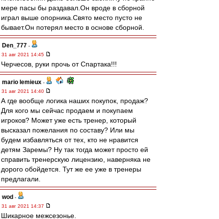
мере пасы бы раздавал.Он вроде в сборной
играл выше опорника.Свято место пусто не
бывает.Он потерял место в основе сборной.
Den_777
-
31 авг 2021 14:45
Черчесов, руки прочь от Спартака!!!
mario lemieux
-
31 авг 2021 14:40
А где вообще логика наших покупок, продаж?
Для кого мы сейчас продаем и покупаем
игроков? Может уже есть тренер, который
высказал пожелания по составу? Или мы
будем избавляться от тех, кто не нравится
детям Заремы? Ну так тогда может просто ей
справить тренерскую лицензию, наверняка не
дорого обойдется. Тут же ее уже в тренеры
предлагали.
wod
-
31 авг 2021 14:37
Шикарное межсезонье.