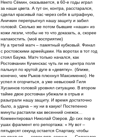
Некто Сёмин, оказывается, в 60-е годы играл
за наши цвета. А тут он, контра, расстарался,
сделал красивый пас через себя в штрафную,
Аничкин перепрыгнул нашу защиту и забил
головой. Сколько же потом бывшие «наши» из
кожи лезли, чтобы не то что доказать, а, скорее
напакостить. (моё восприятие)
Ну а третий матч – памятный кубковый. Финал
с ростовскими армейцами. На воротах в тот год
стоял Баужа. Матч только начался, как
Ростовчанин Кучинскас чуть ли не центра поля
пальнул по крутой дуге в «девятку». (ближе,
конечно, чем Рыков плюхнул Максименко). Не
успел я огорчиться, а уже невысокий Гиля
Хусаинов головой уровнял ситуацию. В втором
тайме двое ростовчан убежали в отрыв и
разыграли нашу защиту. И время достаточно
было, а удача – ну ни в какую! Постепенно
минуты растаяли как весенний снежок…
Комментировал Николай Озеров. До сих пор в
ушах фрагмент его репортажа: « Ну вот –
пятьдесят секунд остается Спартаку, чтобы
отыграться,…, сорок пять секунд, … Силагадзе,