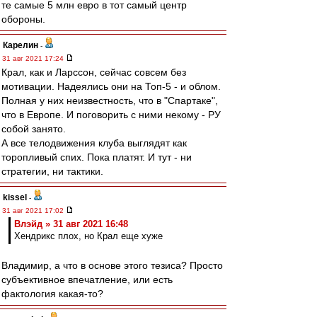
те самые 5 млн евро в тот самый центр
обороны.
Карелин
-
31 авг 2021 17:24
Крал, как и Ларссон, сейчас совсем без
мотивации. Надеялись они на Топ-5 - и облом.
Полная у них неизвестность, что в "Спартаке",
что в Европе. И поговорить с ними некому - РУ
собой занято.
А все телодвижения клуба выглядят как
торопливый спих. Пока платят. И тут - ни
стратегии, ни тактики.
kissel
-
31 авг 2021 17:02
Влэйд » 31 авг 2021 16:48
Хендрикс плох, но Крал еще хуже
Владимир, а что в основе этого тезиса? Просто
субъективное впечатление, или есть
фактология какая-то?