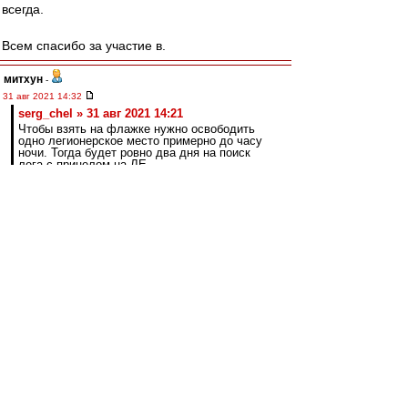
всегда.
Всем спасибо за участие в.
митхун
-
31 авг 2021 14:32
serg_chel » 31 авг 2021 14:21
Чтобы взять на флажке нужно освободить
одно легионерское место примерно до часу
ночи. Тогда будет ровно два дня на поиск
лега с прицелом на ЛЕ.
Или вариант два. Сплавить в Португалию
Понсе до 22 числа, но при этом за два дня
успеть подписать лега.
Вариант три. Идти на поклон в Черкизово со
словами: "Господа, у вас целых четыре
правых защитника, отдайте нам одного".
Опять с прицелом на ЛЕ в ближайшие два
дня.
Вариант четыре. Идти к Динамо и просить
отдать Паршивлюка.
7 сентября окно закрывается.За неделю можно
хоть кого подписать. Это в Европе закрывается.
Если у кого излишки можно взять.