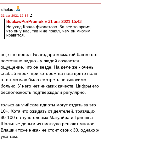
chelas
-
31 авг 2021 16:34
BuakawPorPramuk » 31 авг 2021 15:43
На уход Крала фиолетово. За все то время,
что он у нас, так и не понял, чем он многим
нравится.
не, я-то понял. Благодаря косматой башке его
постоянно видно - у людей создается
ощущение, что он везде. На деле же - очень
слабый игрок, при котором на наш центр поля
в топ-матчах было смотреть невыносимо
больно. У него нет никаких качеств. Цифры его
бесполезность подтверждали регулярно.
только английские идиоты могут отдать за это
10+. Хотя что ожидать от деятелей, тратящих
80-100 на тупоголовых Магуайра и Грилиша.
Шальные деньги из ниоткуда решают многое.
Влашич тоже никак не стоит своих 30, однако ж
уже там.