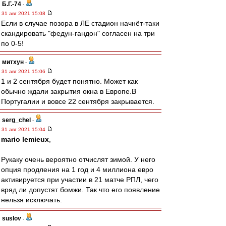
Б.Г.-74
-
31 авг 2021 15:08
Если в случае позора в ЛЕ стадион начнёт-таки
скандировать "федун-гандон" согласен на три
по 0-5!
митхун
-
31 авг 2021 15:06
1 и 2 сентября будет понятно. Может как
обычно ждали закрытия окна в Европе.В
Португалии и вовсе 22 сентября закрывается.
serg_chel
-
31 авг 2021 15:04
mario lemieux
,
Рукаку очень вероятно отчислят зимой. У него
опция продления на 1 год и 4 миллиона евро
активируется при участии в 21 матче РПЛ, чего
вряд ли допустят бомжи. Так что его появление
нельзя исключать.
suslov
-