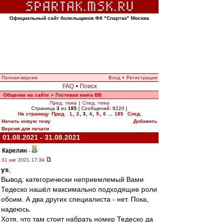
Официальный сайт болельщиков ФК "Спартак" Москва
Полная версия
Вход
•
Регистрация
FAQ
•
Поиск
Общение на сайте
Гостевая книга ВВ
»
Пред. тема
|
След. тема
Страница
3
из
185
[ Сообщений: 9220 ]
На страницу
Пред.
1
,
2
,
3
,
4
,
5
,
6
...
185
След.
Начать новую тему
Добавить
Версия для печати
01.08.2021 - 31.08.2021
Карелин
-
31 авг 2021 17:34
ys
,
Вывод: категорически неприемлемый Вами
Тедеско нашёл максимально подходящие роли
обоим. А два других специалиста - нет. Пока,
надеюсь.
Хотя, что там стоит набрать номер Тедеско да