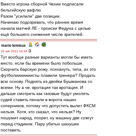
Вместо игрока сборной Чехии подписали
бельгийскую вафлю.
Разом "усилили" две позиции.
Начинаю подозревать, что раннее время
начала матчей ЛЕ - происки Федуна с целью
ещё большего снижения числе зрителей.
mario lemieux
-
31 авг 2021 14:34
Тут вообще разные варианты могли бы иметь
место, если бы времени было побольше.
Скорчить барскую рожу, психануть, типа, ах это
футболииииииисты плавили тренера? Продать
всю основу. Поднять из двойки Бушманова со
всеми. Ну а че, вротация так вротация. И
дальше смотреть как газовые будут умолять
судей ставить пенали в ворота наших
соперников, потому что допустить вылет ФКСМ
нельзя. Хотя, кто сказал, что нельзя? Ну
пошумит народ, поорет, ну машину две сожгут
перед стадиком. Пару убитых шахушек
поставить.