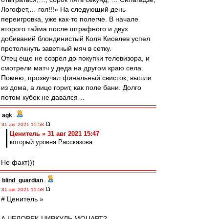
Логофет,… гол!!!» На следующий день
переигровка, уже как-то полегче. В начале
второго тайма после штрафного и двух
добиваний блондинистый Коля Киселев успел
протолкнуть заветный мяч в сетку.
Отец еще не созрел до покупки телевизора, и
смотрели матч у деда на другом краю села.
Помню, прозвучал финальный свисток, вышли
из дома, а лицо горит, как поле бани. Долго
потом кубок не давался…
agk
-
31 авг 2021 15:58
Ценитель » 31 авг 2021 15:47
который уровня Рассказова.
Не факт)))
blind_guardian
-
31 авг 2021 15:58
# Ценитель »
А ЧЕЛОВЕК-ЦИРКУЛЬ МОЦАРТ?