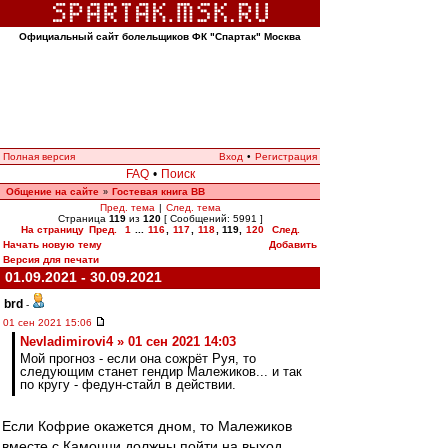
Официальный сайт болельщиков ФК "Спартак" Москва
Полная версия
Вход
•
Регистрация
FAQ
•
Поиск
Общение на сайте
Гостевая книга ВВ
»
Пред. тема
|
След. тема
Страница
119
из
120
[ Сообщений: 5991 ]
На страницу
Пред.
1
...
116
,
117
,
118
,
119
,
120
След.
Начать новую тему
Добавить
Версия для печати
01.09.2021 - 30.09.2021
brd
-
01 сен 2021 15:06
Nevladimirovi4 » 01 сен 2021 14:03
Мой прогноз - если она сожрёт Руя, то
следующим станет гендир Малежиков... и так
по кругу - федун-стайл в действии.
Если Кофрие окажется дном, то Малежиков
вместе с Камоцци должны пойти на выход.