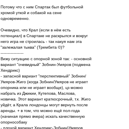
Потому что с ним Спартак был футбольной
хромой уткой и собакой на сене
одновременно.
Очевидно, что Крал (если в нём есть
потенциал) в Спартаке не раскрылся и вокруг
него игра не строилась - так накуя нам эта
"залежалая тыква" (Трембита ©)?
----------------
Вижу ситуацию с опорной зоной так: - основной
вариант "очевидный" Зобнин-Умяров (подмена
Хендрикс)
- запасной вариант "перспективный" Зобнин/
Умяров-Жиго (когда Зобнин/Умяров не играет
опорника или не играет вообще), цз можно
набрать из Джикии, Кутепова, Маслова,
новичка. Этот вариант краткосрочный, т.к. Жиго
уйдёт, а Крала лондонцы могут вернуть после
аренды. + в том, что можно ещё пол-года
(начиная прямо вчера) искать качественную
опорнособаку
- плохой вариант Хендрикс-Зобнин\Умяров