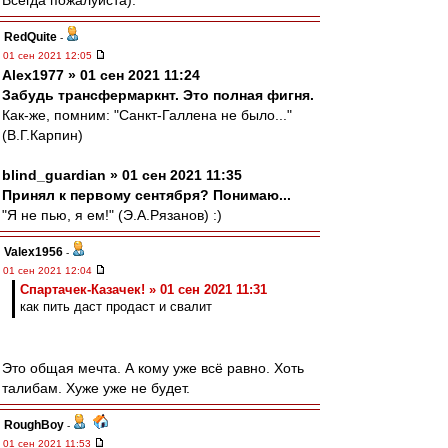
Всегда пожалуйста).
RedQuite
-
01 сен 2021 12:05
Alex1977 » 01 сен 2021 11:24
Забудь трансфермаркнт. Это полная фигня.
Как-же, помним: "Санкт-Галлена не было..."
(В.Г.Карпин)
blind_guardian » 01 сен 2021 11:35
Принял к первому сентября? Понимаю...
"Я не пью, я ем!" (Э.А.Рязанов) :)
Valex1956
-
01 сен 2021 12:04
Спартачек-Казачек! » 01 сен 2021 11:31
как пить даст продаст и свалит
Это общая мечта. А кому уже всё равно. Хоть
талибам. Хуже уже не будет.
RoughBoy
-
01 сен 2021 11:53