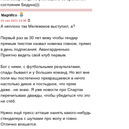
состояние Бедуна)))
Magnifico
-
01 сен 2021 13:36
А неплохо так Мележиков выступил, а?
Первый раз за 30 лет вижу чтобы гендир
прямым текстом назвал новичка говном, прямо
в день подписания. Авангардненько.
Приятно видеть свой клуб первым.
Бог с ними, с футбольными результатами,
спады бывают и у больших команд. Но вот вне
поля мы постепенно превращаемся в нечто
настолько дикое и постыдное, что прям
даже...не знаю. Я уже новости про Спартак
перечитываю дважды, чтобы убедиться что это
не стёб.
Нужно ещё пресс-атташе нанять какого-нибудь
стендапера с шутками про жопу и говно.
Отлично впишется.