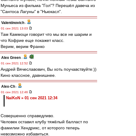
Муньеса из фильма "Гол"? Перешёл давеча из
"Сантоса Лагуны" в "Ньюкасл".
Valentinovich
-
01 сен 2021 13:03
Там Каммоци говорит что мы все не шарим и
что Кофрие еще покажет класс.
Верим, верим Франко
Alex Green
-
01 сен 2021 12:52
Андрей Вячеславович, Вы хоть поучавствуйте:))
Кино классное, давнишнее.
Alex-Ch
-
01 сен 2021 12:46
NaiKoN » 01 сен 2021 12:34
Совершенно справедливо.
Человек оставил клубу тяжёлый балласт по
фамилии Хендрикс, от которого теперь
невозможно избавиться.