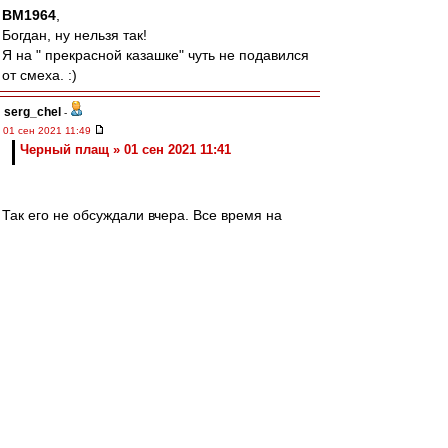
BM1964
,
Богдан, ну нельзя так!
Я на " прекрасной казашке" чуть не подавился
от смеха. :)
serg_chel
-
01 сен 2021 11:49
Черный плащ » 01 сен 2021 11:41
Так его не обсуждали вчера. Все время на
Юпитер ушло. А отмена лимита идет в пакете с
Юпитером. Отдельно не идет. Юпитер
отложили до 4 октября. А расклад за отмену
лимита 10-6 точно. Это при условии, что
учитывать Леонида в качестве противника
лимита. Он сказал что-то в смысле "давайте
10+15, иначе мне будет денег жалко на
академию". Крысы, Ростов, Ахмат, Урал,
Арсенал - вот группа, кто против отмены и
высказался про это публично. Две агентских
команды, одна санкционная и два торговца