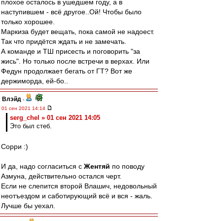
плохое осталось в ушедшем году, а в
наступившем - всё другое..Ой! Чтобы было
только хорошее.
Маркиза будет вещать, пока самой не надоест.
Так что придётся ждать и не замечать.
А команде и ТШ присесть и поговорить "за
жись". Но только после встречи в верхах. Или
Федун продолжает бегать от ГТ? Вот же
держиморда, ей-бо..
Влэйд
-
01 сен 2021 14:14
serg_chel » 01 сен 2021 14:05
Это был стеб.
Сорри :)
И да, надо согласиться с
Жентяй
по поводу
Азмуна, действительно остался черт.
Если не слепится второй Влашич, недовольный
неотъездом и саботирующий всё и вся - жаль.
Лучше бы уехал.