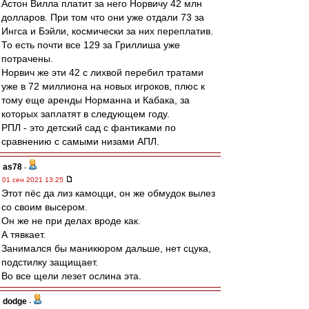
Астон Вилла платит за него Норвичу 42 млн
долларов. При том что они уже отдали 73 за
Ингса и Бэйли, космически за них переплатив.
То есть почти все 129 за Гриллиша уже
потрачены.
Норвич же эти 42 с лихвой перебил тратами
уже в 72 миллиона на новых игроков, плюс к
тому еще аренды Норманна и Кабака, за
которых заплатят в следующем году.
РПЛ - это детский сад с фантиками по
сравнению с самыми низами АПЛ.
as78
-
01 сен 2021 13:25
Этот пёс да лиз камоцци, он же обмудок вылез
со своим высером.
Он же не при делах вроде как.
А тявкает.
Занимался бы маникюром дальше, нет сцука,
подстилку защищает.
Во все щели лезет ослина эта.
dodge
-