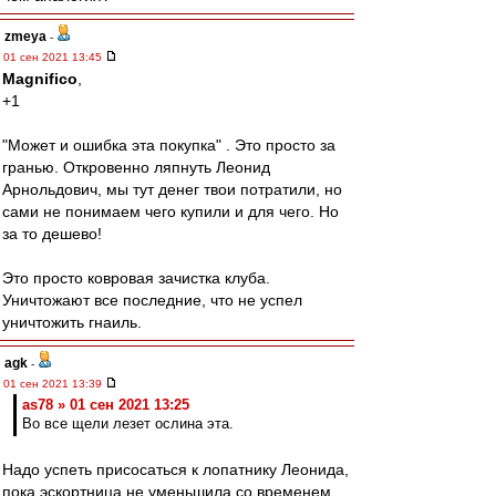
zmeya
-
01 сен 2021 13:45
Magnifico
,
+1
"Может и ошибка эта покупка" . Это просто за
гранью. Откровенно ляпнуть Леонид
Арнольдович, мы тут денег твои потратили, но
сами не понимаем чего купили и для чего. Но
за то дешево!
Это просто ковровая зачистка клуба.
Уничтожают все последние, что не успел
уничтожить гнаиль.
agk
-
01 сен 2021 13:39
as78 » 01 сен 2021 13:25
Во все щели лезет ослина эта.
Надо успеть присосаться к лопатнику Леонида,
пока эскортница не уменьшила со временем