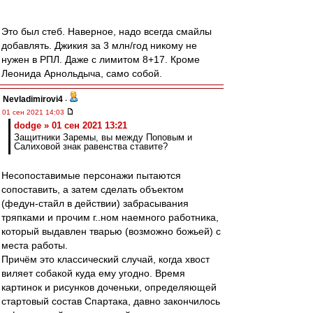
Это был стеб. Наверное, надо всегда смайлы
добавлять. Джикия за 3 млн/год никому не
нужен в РПЛ. Даже с лимитом 8+17. Кроме
Леонида Арнольдыча, само собой.
Nevladimirovi4
-
01 сен 2021 14:03
dodge » 01 сен 2021 13:21
Защитники Заремы, вы между Поповым и
Салиховой знак равенства ставите?
Несопоставимые персонажи пытаются
сопоставить, а затем сделать объектом
(федун-стайл в действии) забрасывания
тряпками и прочим г..ном наемного работника,
который выдавлен тварью (возможно божьей) с
места работы.
Причём это классический случай, когда хвост
виляет собакой куда ему угодно. Время
картинок и рисунков доченьки, определяющей
стартовый состав Спартака, давно закончилось