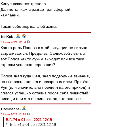
Кинул «своего» тренера.
Дал по тапкам в разгар трансферной
кампании.
Такая себе жертва злой жены.
NaiKoN
-
01 сен 2021 12:34
Как то роль Попова в этой ситуации не сильно
затрагивается. Предъявы Салиховой летят, а
вот Попов как то сухим выходит или все таки
стрелки успешно переводит?
Попов знал куда шёл, знал подводные течения,
но все равно пошёл и позорно слился. Привёл
Руя (или значительно повлиял на его приход) и
слился успешно оставив после себя пушистый
писец и при это не виноват он, это она все...
Dominecne
-
01 сен 2021 12:24
Б.Г.-74 » 01 сен 2021 12:19
# Б.Г.-74 » 01 сен 2021 12:19