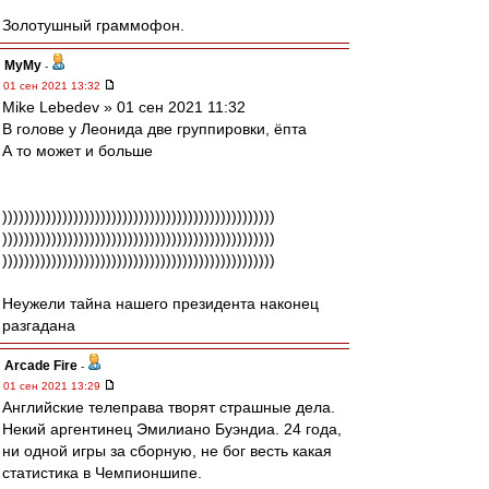
Золотушный граммофон.
МуМу
-
01 сен 2021 13:32
Mike Lebedev » 01 сен 2021 11:32
В голове у Леонида две группировки, ёпта
А то может и больше
))))))))))))))))))))))))))))))))))))))))))))))))))
))))))))))))))))))))))))))))))))))))))))))))))))))
))))))))))))))))))))))))))))))))))))))))))))))))))
Неужели тайна нашего президента наконец
разгадана
Arcade Fire
-
01 сен 2021 13:29
Английские телеправа творят страшные дела.
Некий аргентинец Эмилиано Буэндиа. 24 года,
ни одной игры за сборную, не бог весть какая
статистика в Чемпионшипе.