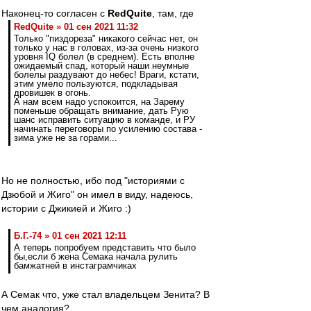
Наконец-то согласен с
RedQuite
, там, где
RedQuite » 01 сен 2021 11:32
Только "пиздореза" никакого сейчас нет, он
только у нас в головах, из-за очень низкого
уровня IQ болел (в среднем). Есть вполне
ожидаемый спад, который наши неумные
болелы раздувают до небес! Враги, кстати,
этим умело пользуются, подкладывая
дровишек в огонь.
А нам всем надо успокоится, на Зарему
поменьше обращать внимание, дать Рую
шанс исправить ситуацию в команде, и РУ
начинать переговоры по усилению состава -
зима уже не за горами...
Но не полностью, ибо под "историями с
Дзюбой и Жиго" он имел в виду, надеюсь,
истории с Джикией и Жиго :)
Б.Г.-74 » 01 сен 2021 12:11
А теперь попробуем представить что было
бы,если б жена Семака начала рулить
бамжатней в инстаграмчиках
А Семак что, уже стал владельцем Зенита? В
чем аналогия?