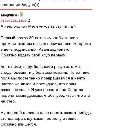
состояние Бедуна)))
Magnifico
-
01 сен 2021 13:36
А неплохо так Мележиков выступил, а?
Первый раз за 30 лет вижу чтобы гендир
прямым текстом назвал новичка говном, прямо
в день подписания. Авангардненько.
Приятно видеть свой клуб первым.
Бог с ними, с футбольными результатами,
спады бывают и у больших команд. Но вот вне
поля мы постепенно превращаемся в нечто
настолько дикое и постыдное, что прям
даже...не знаю. Я уже новости про Спартак
перечитываю дважды, чтобы убедиться что это
не стёб.
Нужно ещё пресс-атташе нанять какого-нибудь
стендапера с шутками про жопу и говно.
Отлично впишется.