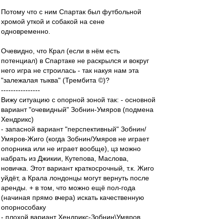
Потому что с ним Спартак был футбольной
хромой уткой и собакой на сене
одновременно.
Очевидно, что Крал (если в нём есть
потенциал) в Спартаке не раскрылся и вокруг
него игра не строилась - так накуя нам эта
"залежалая тыква" (Трембита ©)?
----------------
Вижу ситуацию с опорной зоной так: - основной
вариант "очевидный" Зобнин-Умяров (подмена
Хендрикс)
- запасной вариант "перспективный" Зобнин/
Умяров-Жиго (когда Зобнин/Умяров не играет
опорника или не играет вообще), цз можно
набрать из Джикии, Кутепова, Маслова,
новичка. Этот вариант краткосрочный, т.к. Жиго
уйдёт, а Крала лондонцы могут вернуть после
аренды. + в том, что можно ещё пол-года
(начиная прямо вчера) искать качественную
опорнособаку
- плохой вариант Хендрикс-Зобнин\Умяров