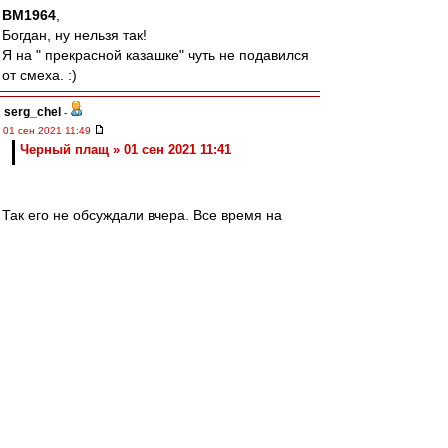
BM1964
,
Богдан, ну нельзя так!
Я на " прекрасной казашке" чуть не подавился
от смеха. :)
serg_chel
-
01 сен 2021 11:49
Черный плащ » 01 сен 2021 11:41
Так его не обсуждали вчера. Все время на
Юпитер ушло. А отмена лимита идет в пакете с
Юпитером. Отдельно не идет. Юпитер
отложили до 4 октября. А расклад за отмену
лимита 10-6 точно. Это при условии, что
учитывать Леонида в качестве противника
лимита. Он сказал что-то в смысле "давайте
10+15, иначе мне будет денег жалко на
академию". Крысы, Ростов, Ахмат, Урал,
Арсенал - вот группа, кто против отмены и
высказался про это публично. Две агентских
команды, одна санкционная и два торговца