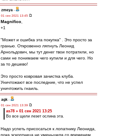
zmeya
-
01 сен 2021 13:45
Magnifico
,
+1
"Может и ошибка эта покупка" . Это просто за
гранью. Откровенно ляпнуть Леонид
Арнольдович, мы тут денег твои потратили, но
сами не понимаем чего купили и для чего. Но
за то дешево!
Это просто ковровая зачистка клуба.
Уничтожают все последние, что не успел
уничтожить гнаиль.
agk
-
01 сен 2021 13:39
as78 » 01 сен 2021 13:25
Во все щели лезет ослина эта.
Надо успеть присосаться к лопатнику Леонида,
пока эскортница не уменьшила со временем