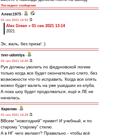
Последнее сообщение
Алекс1975
-
01 сен 2021 14:52
Alex Green » 01 сен 2021 13:14
2021
Эх, жаль, без приза! :)
tver-udomlya
-
01 сен 2021 14:40
Руя должны уволить по федуновской логике
только когда все будет окончательно слито, без
возможности что-то исправить. Когда все опять
можно будет валить на уже ушедших из клуба.
А пока шоу будет продолжаться, ещё и ЛЕ не
началась.
Карелин
-
01 сен 2021 14:29
ВВсем "новогодний" привет! И учебный, и по
старому "старому" стилю.
А в НГ чего желают? Правильно - чтобы всё