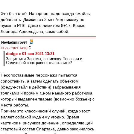
Это был стеб. Наверное, надо всегда смайлы
добавлять. Джикия за 3 млн/год никому не
нужен в РПЛ. Даже с лимитом 8+17. Кроме
Леонида Арнольдыча, само собой.
Nevladimirovi4
-
01 сен 2021 14:03
dodge » 01 сен 2021 13:21
Защитники Заремы, вы между Поповым и
Салиховой знак равенства ставите?
Несопоставимые персонажи пытаются
сопоставить, а затем сделать объектом
(федун-стайл в действии) забрасывания
тряпками и прочим г..ном наемного работника,
который выдавлен тварью (возможно божьей) с
места работы.
Причём это классический случай, когда хвост
виляет собакой куда ему угодно. Время
картинок и рисунков доченьки, определяющей
стартовый состав Спартака, давно закончилось