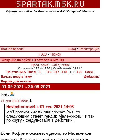
Официальный сайт болельщиков ФК "Спартак" Москва
Полная версия
Вход
•
Регистрация
FAQ
•
Поиск
Общение на сайте
Гостевая книга ВВ
»
Пред. тема
|
След. тема
Страница
119
из
120
[ Сообщений: 5991 ]
На страницу
Пред.
1
...
116
,
117
,
118
,
119
,
120
След.
Начать новую тему
Добавить
Версия для печати
01.09.2021 - 30.09.2021
brd
-
01 сен 2021 15:06
Nevladimirovi4 » 01 сен 2021 14:03
Мой прогноз - если она сожрёт Руя, то
следующим станет гендир Малежиков... и так
по кругу - федун-стайл в действии.
Если Кофрие окажется дном, то Малежиков
вместе с Камоцци должны пойти на выход.