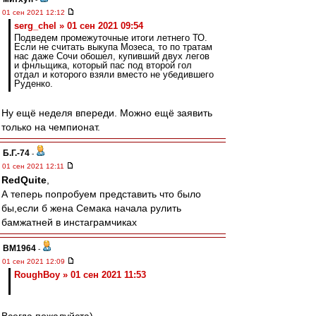
01 сен 2021 12:12
serg_chel » 01 сен 2021 09:54
Подведем промежуточные итоги летнего ТО.
Если не считать выкупа Мозеса, то по тратам
нас даже Сочи обошел, купивший двух легов
и фнльщика, который пас под второй гол
отдал и которого взяли вместо не убедившего
Руденко.
Ну ещё неделя впереди. Можно ещё заявить
только на чемпионат.
Б.Г.-74
-
01 сен 2021 12:11
RedQuite
,
А теперь попробуем представить что было
бы,если б жена Семака начала рулить
бамжатней в инстаграмчиках
BM1964
-
01 сен 2021 12:09
RoughBoy » 01 сен 2021 11:53