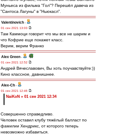
Муньеса из фильма "Гол"? Перешёл давеча из
"Сантоса Лагуны" в "Ньюкасл".
Valentinovich
-
01 сен 2021 13:03
Там Каммоци говорит что мы все не шарим и
что Кофрие еще покажет класс.
Верим, верим Франко
Alex Green
-
01 сен 2021 12:52
Андрей Вячеславович, Вы хоть поучавствуйте:))
Кино классное, давнишнее.
Alex-Ch
-
01 сен 2021 12:46
NaiKoN » 01 сен 2021 12:34
Совершенно справедливо.
Человек оставил клубу тяжёлый балласт по
фамилии Хендрикс, от которого теперь
невозможно избавиться.