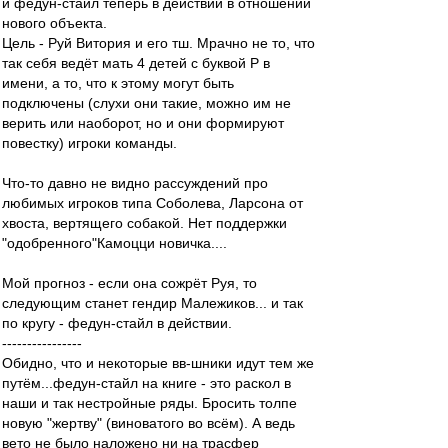
и федун-стайл теперь в действии в отношении
нового объекта.
Цель - Руй Витория и его тш. Мрачно не то, что
так себя ведёт мать 4 детей с буквой Р в
имени, а то, что к этому могут быть
подключены (слухи они такие, можно им не
верить или наоборот, но и они формируют
повестку) игроки команды.
Что-то давно не видно рассуждений про
любимых игроков типа Соболева, Ларсона от
хвоста, вертящего собакой. Нет поддержки
"одобренного"Камоцци новичка....
Мой прогноз - если она сожрёт Руя, то
следующим станет гендир Малежиков... и так
по кругу - федун-стайл в действии.
----------------
Обидно, что и некоторые вв-шники идут тем же
путём...федун-стайл на книге - это раскол в
наши и так нестройные ряды. Бросить толпе
новую "жертву" (виноватого во всём). А ведь
вето не было наложено ни на трасфер