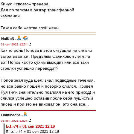
Кинул «своего» тренера.
Дал по тапкам в разгар трансферной
кампании.
Такая себе жертва злой жены.
NaiKoN
-
01 сен 2021 12:34
Как то роль Попова в этой ситуации не сильно
затрагивается. Предъявы Салиховой летят, а
вот Попов как то сухим выходит или все таки
стрелки успешно переводит?
Попов знал куда шёл, знал подводные течения,
но все равно пошёл и позорно слился. Привёл
Руя (или значительно повлиял на его приход) и
слился успешно оставив после себя пушистый
писец и при это не виноват он, это она все...
Dominecne
-
01 сен 2021 12:24
Б.Г.-74 » 01 сен 2021 12:19
# Б.Г.-74 » 01 сен 2021 12:19