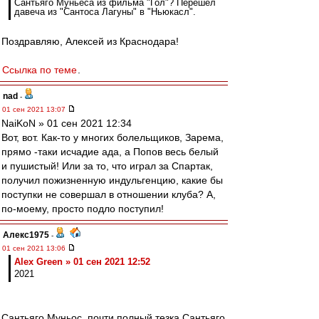
Сантьяго Муньеса из фильма "Гол"? Перешёл
давеча из "Сантоса Лагуны" в "Ньюкасл".
Поздравляю, Алексей из Краснодара!
Ссылка по теме
.
nad
-
01 сен 2021 13:07
NaiKoN » 01 сен 2021 12:34
Вот, вот. Как-то у многих болельщиков, Зарема,
прямо -таки исчадие ада, а Попов весь белый
и пушистый! Или за то, что играл за Спартак,
получил пожизненную индульгенцию, какие бы
поступки не совершал в отношении клуба? А,
по-моему, просто подло поступил!
Алекс1975
-
01 сен 2021 13:06
Alex Green » 01 сен 2021 12:52
2021
Сантьяго Муньос, почти полный тезка Сантьяго