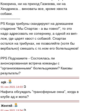
Кокорина, ни на приход Газизова, ни на
Хендрикса... виноваты все, кроме хвоста
собаки.
----------------
PS Когда трибуны скандируют на домашнем
стадионе "Мы Спартак - а вы говно!", то это
надо адресовать не сопернику, а одной из вип-
лож, где царят хвост с собакой. Спартак
остался на трибунах, не позволяйте (хотя бы
вербально) смешать с го.ном его болельщиков!
PPS Подскажите - Cостоялась ли
анонсированная встреча команды с
"организованными" болельщиками? Каковы
результаты?
agk
-
01 сен 2021 14:03
Нафига обсуждать "трансферные окна", когда в
клубе ад и жопа?
Жентяй
-
01 сен 2021 13:54