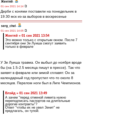
Жентяй
-
01 сен 2021 14:14
Дерби с конями поставили на понедельник в
19.30 мск из-за выборов в воскресенье
serg_chel
-
01 сен 2021 14:05
Жентяй » 01 сен 2021 13:54
Это можно только с открытым окном. После 7
сентября они Зе Луиша смогут заявить
только в феврале
У Зе Луиша травма. Он выбыл до ноября вроде
бы (на 1.5-2.5 месяца пишут в прессе). Так что
заявят в феврале или зимой сплавят. Он за
календарный год пропустил что-то около 8
месяцев. Перелом ноги был в Лиге Чемпионов.
Влэйд » 01 сен 2021 13:49
А зачем "перед отменой лимита нужно
переподписать паспортов на длительные
дорогие контракты"?
Ответ "чтобы их не увел Зенит" не
предлагать, он тупой.