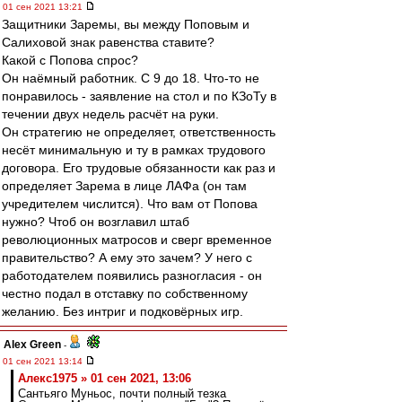
01 сен 2021 13:21
Защитники Заремы, вы между Поповым и
Салиховой знак равенства ставите?
Какой с Попова спрос?
Он наёмный работник. С 9 до 18. Что-то не
понравилось - заявление на стол и по КЗоТу в
течении двух недель расчёт на руки.
Он стратегию не определяет, ответственность
несёт минимальную и ту в рамках трудового
договора. Его трудовые обязанности как раз и
определяет Зарема в лице ЛАФа (он там
учредителем числится). Что вам от Попова
нужно? Чтоб он возглавил штаб
революционных матросов и сверг временное
правительство? А ему это зачем? У него с
работодателем появились разногласия - он
честно подал в отставку по собственному
желанию. Без интриг и подковёрных игр.
Alex Green
-
01 сен 2021 13:14
Алекс1975 » 01 сен 2021, 13:06
Сантьяго Муньос, почти полный тезка