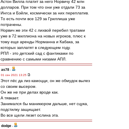
Астон Вилла платит за него Норвичу 42 млн
долларов. При том что они уже отдали 73 за
Ингса и Бэйли, космически за них переплатив.
То есть почти все 129 за Гриллиша уже
потрачены.
Норвич же эти 42 с лихвой перебил тратами
уже в 72 миллиона на новых игроков, плюс к
тому еще аренды Норманна и Кабака, за
которых заплатят в следующем году.
РПЛ - это детский сад с фантиками по
сравнению с самыми низами АПЛ.
as78
-
01 сен 2021 13:25
Этот пёс да лиз камоцци, он же обмудок вылез
со своим высером.
Он же не при делах вроде как.
А тявкает.
Занимался бы маникюром дальше, нет сцука,
подстилку защищает.
Во все щели лезет ослина эта.
dodge
-