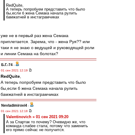
RedQuite,
А теперь попробуем представить что было
бы,если б жена Семака начала рулить
бамжатней в инстаграмчиках
уже не в первый раз жена Семака
приплетается. Зарема, что - жена Руя?? или
таки я не знаю о ведущей и руководящей роли
и линии Семака на болотах?
Б.Г.-74
-
01 сен 2021 12:19
RedQuite
,
А теперь попробуем представить что было
бы,если б жена Семака начала рулить
бамжатней в инстаграмчиках
Nevladimirovi4
-
01 сен 2021 12:18
Valentinovich » 01 сен 2021 09:20
А за Спартак то почему? Очевидно же, что
команда слабее стала, потому что заменить
его прямо сейчас не получится.