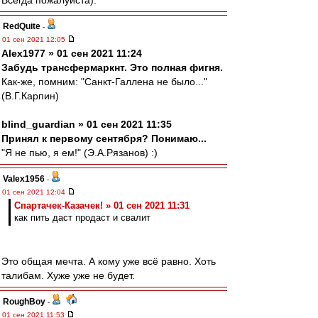
Всегда пожалуйста).
RedQuite
-
01 сен 2021 12:05
Alex1977 » 01 сен 2021 11:24
Забудь трансфермаркнт. Это полная фигня.
Как-же, помним: "Санкт-Галлена не было..."
(В.Г.Карпин)
blind_guardian » 01 сен 2021 11:35
Принял к первому сентября? Понимаю...
"Я не пью, я ем!" (Э.А.Рязанов) :)
Valex1956
-
01 сен 2021 12:04
Спартачек-Казачек! » 01 сен 2021 11:31
как пить даст продаст и свалит
Это общая мечта. А кому уже всё равно. Хоть
талибам. Хуже уже не будет.
RoughBoy
-
01 сен 2021 11:53