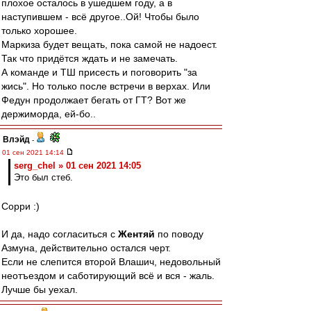
плохое осталось в ушедшем году, а в
наступившем - всё другое..Ой! Чтобы было
только хорошее.
Маркиза будет вещать, пока самой не надоест.
Так что придётся ждать и не замечать.
А команде и ТШ присесть и поговорить "за
жись". Но только после встречи в верхах. Или
Федун продолжает бегать от ГТ? Вот же
держиморда, ей-бо..
Влэйд
-
01 сен 2021 14:14
serg_chel » 01 сен 2021 14:05
Это был стеб.
Сорри :)
И да, надо согласиться с
Жентяй
по поводу
Азмуна, действительно остался черт.
Если не слепится второй Влашич, недовольный
неотъездом и саботирующий всё и вся - жаль.
Лучше бы уехал.