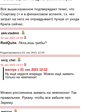
----------------
Всё вышесказанное подтверждает тезис, что
Спартаку (+ и в финансовом аспекте, т.к. чех
затрат на него не оправдывает) лучше от ухода
Крала сейчас.
alek.vladimir
-
01 сен 2021 12:18
RedQuite
, Лёха,ешь грибы?
Редактировалось 01 сен 2021 12:20
serg_chel
-
01 сен 2021 12:17
митхун » 01 сен 2021 12:12
Ну ещё неделя впереди. Можно ещё заявить
только на чемпионат.
Можно россиянина заявить на чемпионат. Так
правильнее. Рукаку, чтобы все забыли про
Зарему.
митхун
-