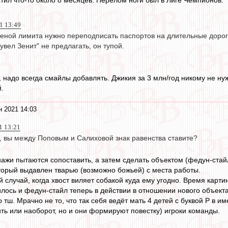
тил что-то около 8 месяцев. Перелом ноги был в Лиге Чемпионов.
1 13:49
меной лимита нужно переподписать паспортов на длительные дорог
увел Зенит" не предлагать, он тупой.
, надо всегда смайлы добавлять. Джикия за 3 млн/год никому не н
.
н 2021 14:03
1 13:21
 вы между Поповым и Салиховой знак равенства ставите?
жи пытаются сопоставить, а затем сделать объектом (федун-стайл
торый выдавлен тварью (возможно божьей) с места работы.
й случай, когда хвост виляет собакой куда ему угодно. Время карт
илось и федун-стайл теперь в действии в отношении нового объекта
о тш. Мрачно не то, что так себя ведёт мать 4 детей с буквой Р в им
ить или наоборот, но и они формируют повестку) игроки команды.