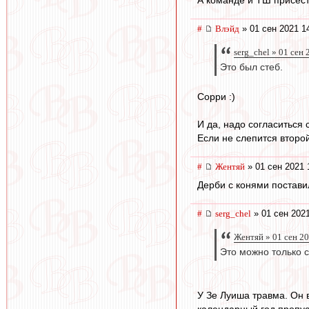
#
Влэйд
» 01 сен 2021 1
serg_chel » 01 сен
Это был стеб.
Сорри :)
И да, надо согласиться 
Если не слепится второ
#
Жентяй
» 01 сен 2021 
Дерби с конями постави
#
serg_chel
» 01 сен 2021
Жентяй » 01 сен 2
Это можно только с
У Зе Луиша травма. Он в