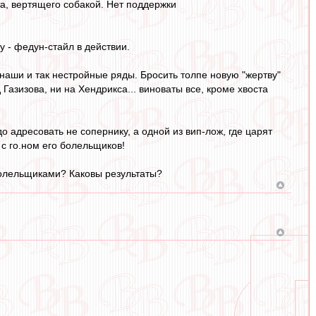
а, вертящего собакой. Нет поддержки
у - федун-стайл в действии.
в наши и так нестройные ряды. Бросить толпе новую "жертву"
Газизова, ни на Хендрикса... виноваты все, кроме хвоста
о адресовать не сопернику, а одной из вип-лож, где царят
 с го.ном его болельщиков!
болельщиками? Каковы результаты?