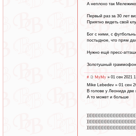
А неплохо так Мележико
Первый раз за 30 лет в
Приятно видеть свой кл
Бог с ними, с футбольн
постыдное, что прям даж
Нужно ещё пресс-атташе
Золотушный граммофон
#
МуМу
» 01 сен 2021 1
Mike Lebedev » 01 сен 2
В голове у Леонида две 
А то может и больше
))))))))))))))))))))))))))))))))
))))))))))))))))))))))))))))))))
))))))))))))))))))))))))))))))))