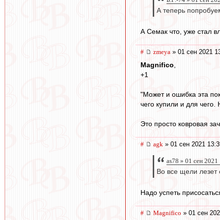
А теперь попробуе
А Семак что, уже стал 
#
zmeya
» 01 сен 2021 1
Magnifico
,
+1
"Может и ошибка эта по
чего купили и для чего. 
Это просто ковровая зач
#
agk
» 01 сен 2021 13:3
as78 » 01 сен 2021
Во все щели лезет 
Надо успеть присосатьс
#
Magnifico
» 01 сен 202