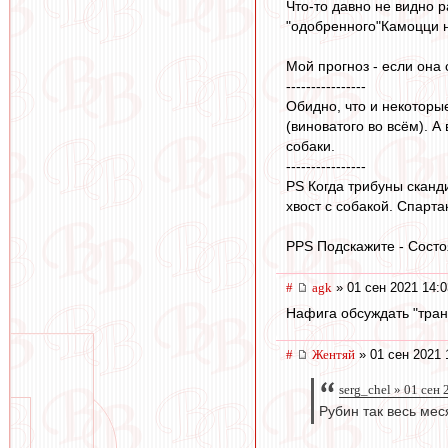
Что-то давно не видно 
"одобренного"Камоцци но
Мой прогноз - если она 
----------------
Обидно, что и некоторые
(виноватого во всём). А
собаки.
----------------
PS Когда трибуны сканди
хвост с собакой. Спарта
PPS Подскажите - Cост
#
agk
» 01 сен 2021 14:0
Нафига обсуждать "тран
#
Жентяй
» 01 сен 2021 
serg_chel » 01 сен
Рубин так весь ме