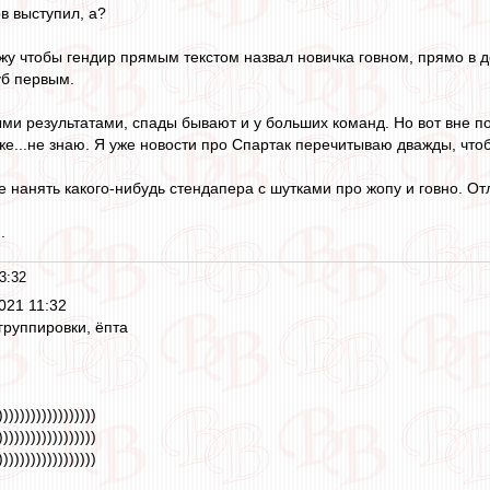
в выступил, а?
ижу чтобы гендир прямым текстом назвал новичка говном, прямо в 
уб первым.
ыми результатами, спады бывают и у больших команд. Но вот вне 
е...не знаю. Я уже новости про Спартак перечитываю дважды, чтоб
 нанять какого-нибудь стендапера с шутками про жопу и говно. От
.
3:32
021 11:32
группировки, ёпта
))))))))))))))))))
))))))))))))))))))
))))))))))))))))))