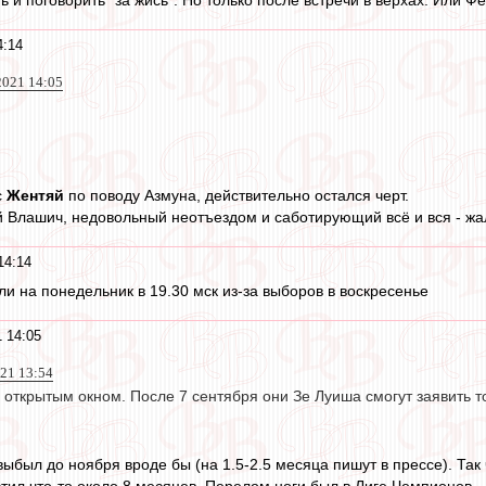
4:14
 2021 14:05
с
Жентяй
по поводу Азмуна, действительно остался черт.
й Влашич, недовольный неотъездом и саботирующий всё и вся - жа
14:14
ли на понедельник в 19.30 мск из-за выборов в воскресенье
 14:05
021 13:54
 открытым окном. После 7 сентября они Зе Луиша смогут заявить 
ыбыл до ноября вроде бы (на 1.5-2.5 месяца пишут в прессе). Так 