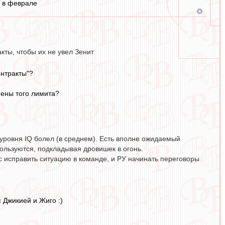
о в феврале
ты, чтобы их не увел Зенит
онтракты"?
мены того лимита?
го уровня IQ болел (в среднем). Есть вполне ожидаемый
пользуются, подкладывая дровишек в огонь.
 исправить ситуацию в команде, и РУ начинать переговоры
 Джикией и Жиго :)