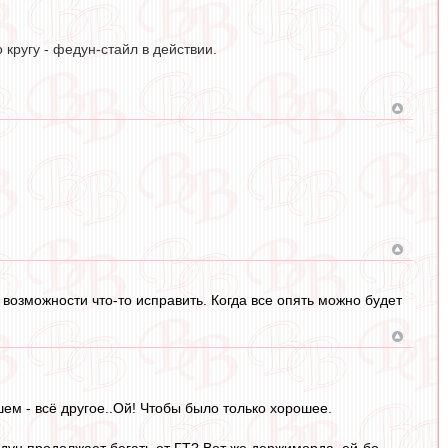
 кругу - федун-стайл в действии.
 возможности что-то исправить. Когда все опять можно будет
шем - всё другое..Ой! Чтобы было только хорошее.
едун продолжает бегать от ГТ? Вот же держиморда, ей-бо..