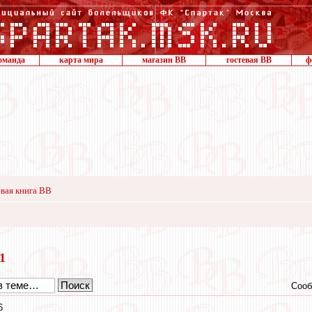
оманда
карта мира
магазин ВВ
гостевая ВВ
ф
вая книга ВВ
21
Сооб
6