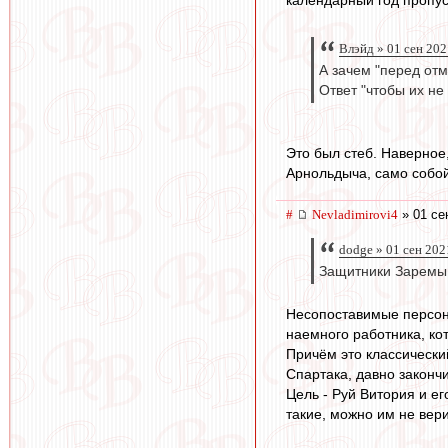
календарный год пропус
Влэйд » 01 сен 202
А зачем "перед от
Ответ "чтобы их не 
Это был стеб. Наверное
Арнольдыча, само собой
#
Nevladimirovi4
» 01 се
dodge » 01 сен 202
Защитники Заремы,
Несопоставимые персона
наемного работника, ко
Причём это классически
Спартака, давно законч
Цель - Руй Витория и ег
такие, можно им не вер