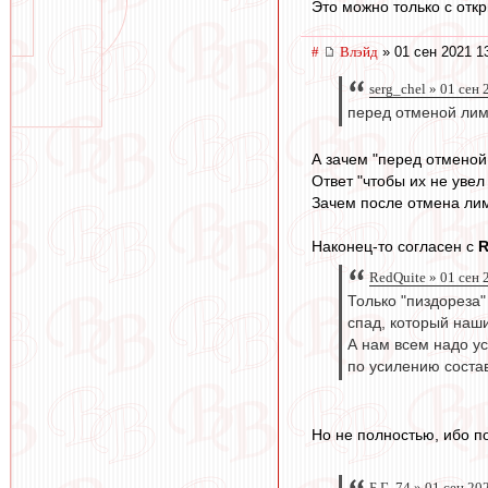
Это можно только с отк
#
Влэйд
» 01 сен 2021 1
serg_chel » 01 сен
перед отменой лим
А зачем "перед отменой
Ответ "чтобы их не увел
Зачем после отмена лим
Наконец-то согласен с
R
RedQuite » 01 сен 
Только "пиздореза"
спад, который наши
А нам всем надо у
по усилению состав
Но не полностью, ибо по
Б.Г.-74 » 01 сен 20