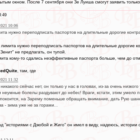
рытым окном. После 7 сентября они Зе Луиша смогут заявить тольк
3:49
 2021 10:06
ита нужно переподписать паспортов на длительные дорогие контрак
 лимита нужно переподписать паспортов на длительные дорогие к
 Зенит" не предлагать, он тупой.
ита кому-то сдались неэффективные паспорта больше, чем до от
edQuite
, там, где
2021 11:32
 никакого сейчас нет, он только у нас в головах, из-за очень низко
 неумные болелы раздувают до небес! Враги, кстати, этим умело 
спокоится, на Зарему поменьше обращать внимание, дать Рую шанс
а - зима уже не за горами...
д "историями с Дзюбой и Жиго" он имел в виду, надеюсь, истории с
21 12:11