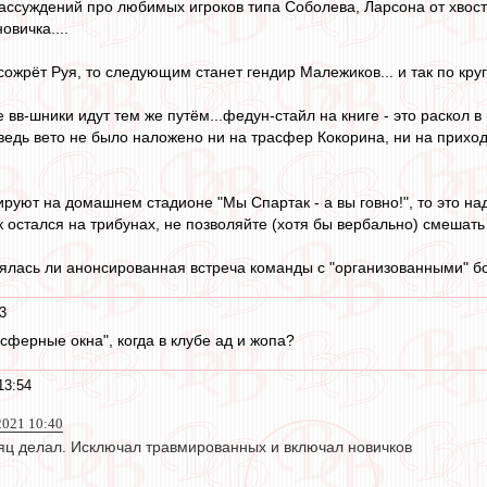
рассуждений про любимых игроков типа Соболева, Ларсона от хвост
вичка....
сожрёт Руя, то следующим станет гендир Малежиков... и так по круг
 вв-шники идут тем же путём...федун-стайл на книге - это раскол 
 ведь вето не было наложено ни на трасфер Кокорина, ни на приход 
руют на домашнем стадионе "Мы Спартак - а вы говно!", то это над
к остался на трибунах, не позволяйте (хотя бы вербально) смешать
оялась ли анонсированная встреча команды с "организованными" 
3
сферные окна", когда в клубе ад и жопа?
13:54
 2021 10:40
сяц делал. Исключал травмированных и включал новичков