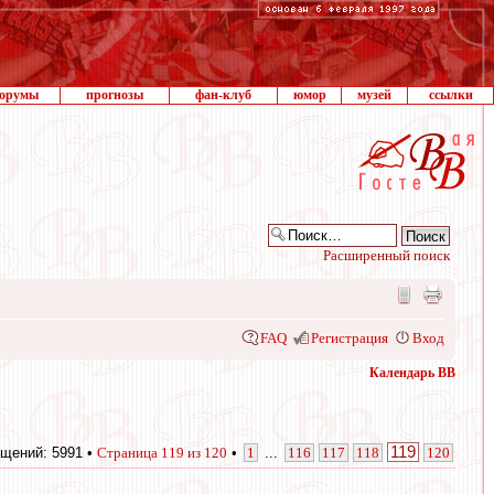
орумы
прогнозы
фан-клуб
юмор
музей
ссылки
Расширенный поиск
FAQ
Регистрация
Вход
Календарь ВВ
119
щений: 5991 •
Страница
119
из
120
•
1
...
116
117
118
120