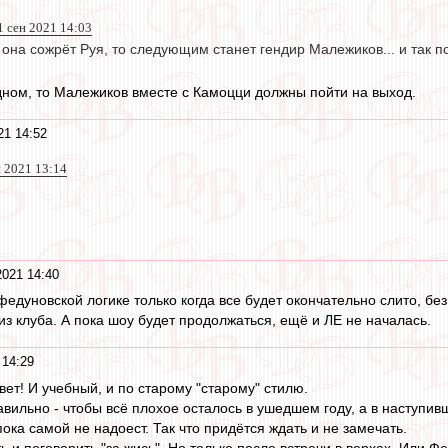
1 сен 2021 14:03
 она сожрёт Руя, то следующим станет гендир Малежиков... и так по
ном, то Малежиков вместе с Камоцци должны пойти на выход.
21 14:52
н 2021 13:14
2021 14:40
едуновской логике только когда все будет окончательно слито, без
из клуба. А пока шоу будет продолжаться, ещё и ЛЕ не началась.
 14:29
ет! И учебный, и по старому "старому" стилю.
вильно - чтобы всё плохое осталось в ушедшем году, а в наступив
ока самой не надоест. Так что придётся ждать и не замечать.
 и поговорить "за жись". Но только после встречи в верхах. Или Ф