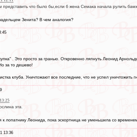
м представить что было бы,если б жена Семака начала рулить бам
владельцем Зенита? В чем аналогия?
3:45
купка" . Это просто за гранью. Откровенно ляпнуть Леонид Арнольд
Но за то дешево!
истка клуба. Уничтожают все последние, что не успел уничтожить г
9
 13:25
ослина эта.
я к лопатнику Леонида, пока эскортница не уменьшила со временем
1 13:36