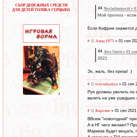
СБОР ДЕНЕЖНЫХ СРЕДСТВ
Nevladimirovi4 » 0
ДЛЯ ДЕТЕЙ ТОЛИКА ГЕРЦЫНА
Мой прогноз - если
Если Кофрие окажется д
#
Алекс1975
» 01 сен 20
Alex Green » 01 се
2021
Эх, жаль, без приза! :)
#
tver-udomlya
» 01 сен 
Руя должны уволить по ф
валить на уже ушедших 
#
Карелин
» 01 сен 2021
ВВсем "новогодний" прив
А в НГ чего желают? Пра
Маркиза будет вещать, п
А команде и ТШ присесть