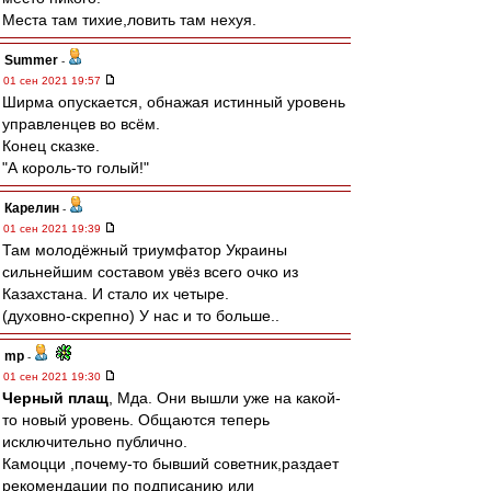
Места там тихие,ловить там нехуя.
Summer
-
01 сен 2021 19:57
Ширма опускается, обнажая истинный уровень
управленцев во всём.
Конец сказке.
"А король-то голый!"
Карелин
-
01 сен 2021 19:39
Там молодёжный триумфатор Украины
сильнейшим составом увёз всего очко из
Казахстана. И стало их четыре.
(духовно-скрепно) У нас и то больше..
mp
-
01 сен 2021 19:30
Черный плащ
, Мда. Они вышли уже на какой-
то новый уровень. Общаются теперь
исключительно публично.
Камоцци ,почему-то бывший советник,раздает
рекомендации по подписанию или