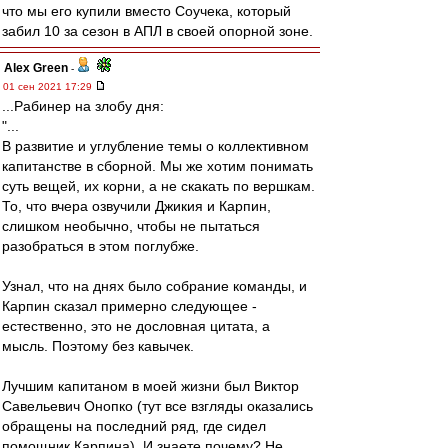
что мы его купили вместо Соучека, который
забил 10 за сезон в АПЛ в своей опорной зоне.
Alex Green
-
01 сен 2021 17:29
...Рабинер на злобу дня:
"...
В развитие и углубление темы о коллективном
капитанстве в сборной. Мы же хотим понимать
суть вещей, их корни, а не скакать по вершкам.
То, что вчера озвучили Джикия и Карпин,
слишком необычно, чтобы не пытаться
разобраться в этом поглубже.
Узнал, что на днях было собрание команды, и
Карпин сказал примерно следующее -
естественно, это не дословная цитата, а
мысль. Поэтому без кавычек.
Лучшим капитаном в моей жизни был Виктор
Савельевич Онопко (тут все взгляды оказались
обращены на последний ряд, где сидел
помощник Карпина). И знаете почему? Не