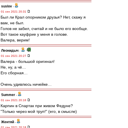
suslov
-
01 сен 2021 20:31
Был ли Крал опорником друзья? Нет, скажу я
вам, не был.
Голов не забил, считай и не было его вообще.
Вот такое кауфрие у меня в голове.
Валера, верим!
Леонидыч
-
01 сен 2021 20:27
Валера - большой оригинал!
Не, ну, а чё…
Его сборная…
Очень удивлюсь ничейке…
Summer
-
01 сен 2021 20:18
Карпин в Спартак при живом Федуне?
"Только через мой труп!" (его, в смысле)
Жентяй
-
01 сен 2021 20:18