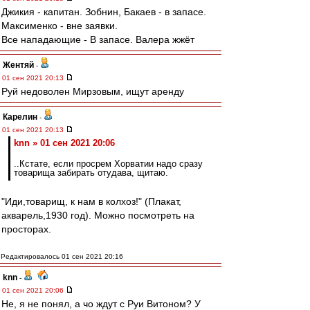
Джикия - капитан. Зобнин, Бакаев - в запасе.
Максименко - вне заявки.
Все нападающие - В запасе. Валера жжёт
Жентяй
-
01 сен 2021 20:13
Руй недоволен Мирзовым, ищут аренду
Карелин
-
01 сен 2021 20:13
knn » 01 сен 2021 20:06
..Кстате, если просрем Хорватии надо сразу
товарища забирать отудава, щитаю.
"Иди,товарищ, к нам в колхоз!" (Плакат,
акварель,1930 год). Можно посмотреть на
просторах.
Редактировалось 01 сен 2021 20:16
knn
-
01 сен 2021 20:06
Не, я не понял, а чо ждут с Руи Витоном? У