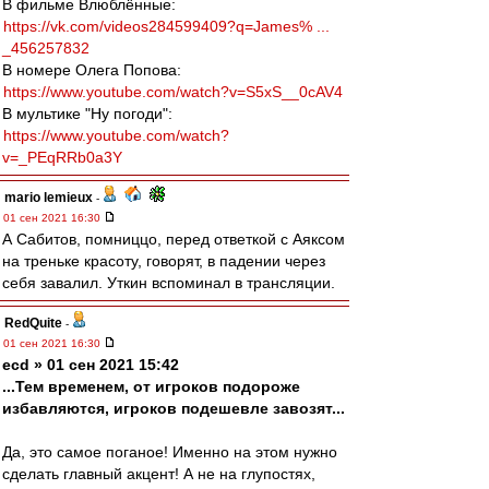
В фильме Влюблённые:
https://vk.com/videos284599409?q=James% ...
_456257832
В номере Олега Попова:
https://www.youtube.com/watch?v=S5xS__0cAV4
В мультике "Ну погоди":
https://www.youtube.com/watch?
v=_PEqRRb0a3Y
mario lemieux
-
01 сен 2021 16:30
А Сабитов, помниццо, перед ответкой с Аяксом
на треньке красоту, говорят, в падении через
себя завалил. Уткин вспоминал в трансляции.
RedQuite
-
01 сен 2021 16:30
ecd » 01 сен 2021 15:42
...Тем временем, от игроков подороже
избавляются, игроков подешевле завозят...
Да, это самое поганое! Именно на этом нужно
сделать главный акцент! А не на глупостях,