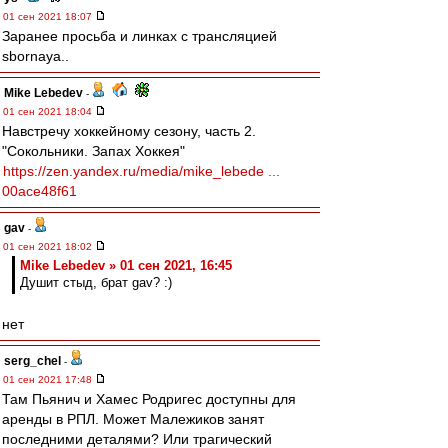
01 сен 2021 18:07
Заранее просьба и линках с трансляцией
sbornaya..
Mike Lebedev
-
01 сен 2021 18:04
Навстречу хоккейному сезону, часть 2.
"Сокольники. Запах Хоккея"
https://zen.yandex.ru/media/mike_lebede ...
00ace48f61
gav
-
01 сен 2021 18:02
Mike Lebedev » 01 сен 2021, 16:45
Душит стыд, брат gav? :)
нет
serg_chel
-
01 сен 2021 17:48
Там Пьянич и Хамес Родригес доступны для
аренды в РПЛ. Может Малежиков занят
последними деталями? Или трагический