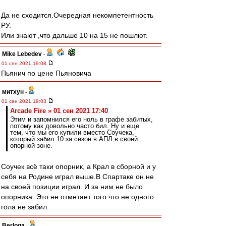
Да не сходится.Очередная некомпетентность
РУ.
Или знают ,что дальше 10 на 15 не пошлют.
Mike Lebedev
-
01 сен 2021 19:08
Пьянич по цене Пьяновича
митхун
-
01 сен 2021 19:03
Arcade Fire » 01 сен 2021 17:40
Этим и запомнился его ноль в графе забитых,
потому как довольно часто бил. Ну и еще
тем, что мы его купили вместо Соучека,
который забил 10 за сезон в АПЛ в своей
опорной зоне.
Соучек всё таки опорник, а Крал в сборной и у
себя на Родине играл выше.В Спартаке он не
на своей позиции играл. И за ним не было
опорника. Это не отметает того что не одного
гола не забил.
Berloga
-