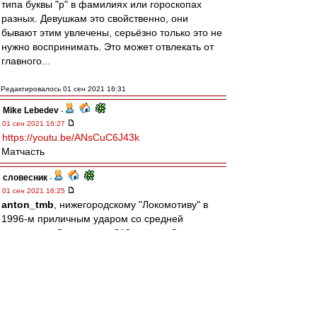
типа буквы "р" в фамилиях или гороскопах
разных. Девушкам это свойственно, они
бывают этим увлечены, серьёзно только это не
нужно воспринимать. Это может отвлекать от
главного...
Редактировалось 01 сен 2021 16:31
Mike Lebedev
-
01 сен 2021 16:27
https://youtu.be/ANsCuC6J43k
Матчасть
словесник
-
01 сен 2021 16:25
anton_tmb
, нижегородскому "Локомотиву" в
1996-м приличным ударом со средней
дистанции. Один гол за 218 игр, да. Зато
титулов -- 12! Рекордсмен среди спартаковцев.
Что касается "матчей" с незабитым мячами, то
надо иметь в виду ещё и процент игрового
времени.