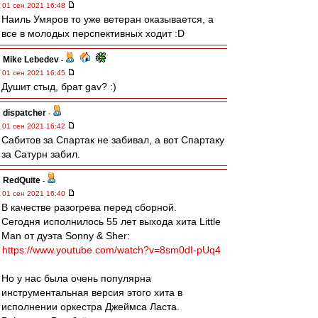
01 сен 2021 16:48
Наиль Умяров то уже ветеран оказывается, а
все в молодых перспективных ходит :D
Mike Lebedev
-
01 сен 2021 16:45
Душит стыд, брат gav? :)
dispatcher
-
01 сен 2021 16:42
Сабитов за Спартак не забивал, а вот Спартаку
за Сатурн забил.
RedQuite
-
01 сен 2021 16:40
В качестве разогрева перед сборной.
Сегодня исполнилось 55 лет выхода хита Little
Man от дуэта Sonny & Sher:
https://www.youtube.com/watch?v=8sm0dI-pUq4
Но у нас была очень популярна
инструментальная версия этого хита в
исполнении оркестра Джеймса Ласта.