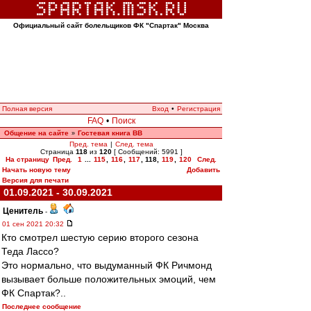
Официальный сайт болельщиков ФК "Спартак" Москва
Полная версия
Вход
•
Регистрация
FAQ
•
Поиск
Общение на сайте
Гостевая книга ВВ
»
Пред. тема
|
След. тема
Страница
118
из
120
[ Сообщений: 5991 ]
На страницу
Пред.
1
...
115
,
116
,
117
,
118
,
119
,
120
След.
Начать новую тему
Добавить
Версия для печати
01.09.2021 - 30.09.2021
Ценитель
-
01 сен 2021 20:32
Кто смотрел шестую серию второго сезона
Теда Лассо?
Это нормально, что выдуманный ФК Ричмонд
вызывает больше положительных эмоций, чем
ФК Спартак?..
Последнее сообщение