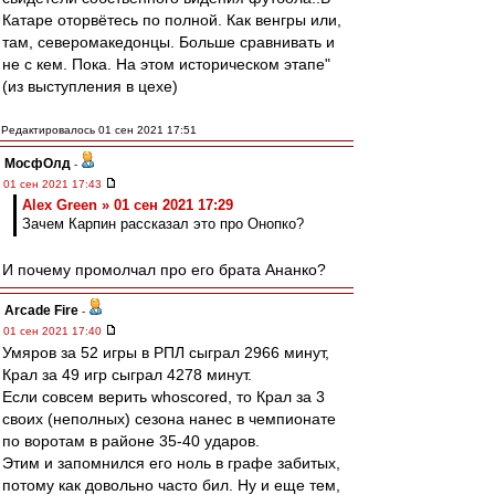
Катаре оторвётесь по полной. Как венгры или,
там, северомакедонцы. Больше сравнивать и
не с кем. Пока. На этом историческом этапе"
(из выступления в цехе)
Редактировалось 01 сен 2021 17:51
МосфОлд
-
01 сен 2021 17:43
Alex Green » 01 сен 2021 17:29
Зачем Карпин рассказал это про Онопко?
И почему промолчал про его брата Ананко?
Arcade Fire
-
01 сен 2021 17:40
Умяров за 52 игры в РПЛ сыграл 2966 минут,
Крал за 49 игр сыграл 4278 минут.
Если совсем верить whoscored, то Крал за 3
своих (неполных) сезона нанес в чемпионате
по воротам в районе 35-40 ударов.
Этим и запомнился его ноль в графе забитых,
потому как довольно часто бил. Ну и еще тем,