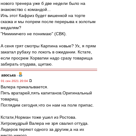
нового тренера уже б две недели было на
знакомство с командой...
Иль этот Кафриз будет вишенкой на торте
сказка и мы попрем после перерыва к золотым
медалям?
"Нииииичего не понимаю" (СВК).
А сеня грят смотры Карпина новые? Ух, я прям
закатал рубаху по локоть в ожидании. Кстате,
если просрем Хорватии надо сразу товарища
забирать отудава, щитаю.
авоська
-
01 сен 2021 20:04
Валера прикалывается.
Пять вратарей,пять капитанов.Оригинальный
товарищ.
Поглядим сегодня,что он нам на поле припас.
Кстати,Норман тоже ушел из Ростова.
Хитромудрый Валера не зря свалил оттуда.
Лидеров теряют одного за другим,а на их
место никого.