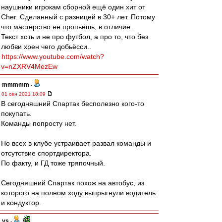
наушники игрокам сборной ещё один хит от
Cher. Сделанный с разницей в 30+ лет. Потому
что мастерство не пропьёшь, в отличие..
Текст хоть и не про футбол, а про то, что без
любви хрен чего добьёсси..
https://www.youtube.com/watch?
v=nZXRV4MezEw
mmmmm
-
01 сен 2021 18:09
В сегодняшний Спартак бесполезно кого-то
покупать.
Команды попросту нет.
Но всех в клубе устраивает развал команды и
отсутствие спортдиректора.
По факту, и ГД тоже тряпочный.
Сегодняшний Спартак похож на автобус, из
которого на полном ходу выпрыгнули водитель
и кондуктор.
ys
-