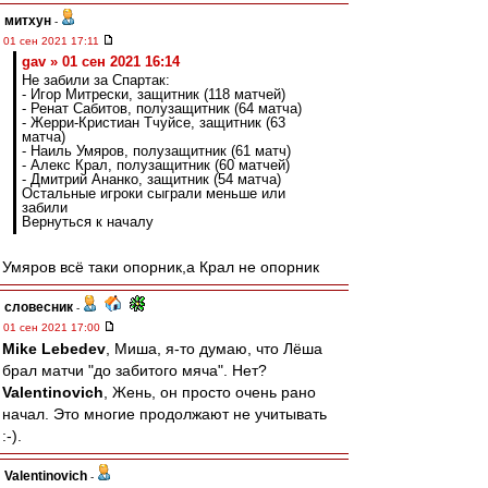
митхун
-
01 сен 2021 17:11
gav » 01 сен 2021 16:14
Не забили за Спартак:
- Игор Митрески, защитник (118 матчей)
- Ренат Сабитов, полузащитник (64 матча)
- Жерри-Кристиан Тчуйсе, защитник (63
матча)
- Наиль Умяров, полузащитник (61 матч)
- Алекс Крал, полузащитник (60 матчей)
- Дмитрий Ананко, защитник (54 матча)
Остальные игроки сыграли меньше или
забили
Вернуться к началу
Умяров всё таки опорник,а Крал не опорник
словесник
-
01 сен 2021 17:00
Mike Lebedev
, Миша, я-то думаю, что Лёша
брал матчи "до забитого мяча". Нет?
Valentinovich
, Жень, он просто очень рано
начал. Это многие продолжают не учитывать
:-).
Valentinovich
-