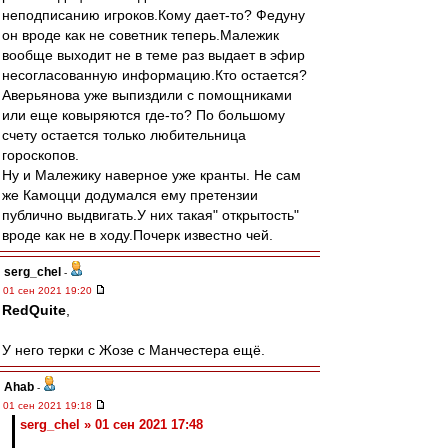
неподписанию игроков.Кому дает-то? Федуну
он вроде как не советник теперь.Малежик
вообще выходит не в теме раз выдает в эфир
несогласованную информацию.Кто остается?
Аверьянова уже выпиздили с помощниками
или еще ковыряются где-то? По большому
счету остается только любительница
гороскопов.
Ну и Малежику наверное уже кранты. Не сам
же Камоцци додумался ему претензии
публично выдвигать.У них такая" открытость"
вроде как не в ходу.Почерк известно чей.
serg_chel
-
01 сен 2021 19:20
RedQuite
,
У него терки с Жозе с Манчестера ещё.
Ahab
-
01 сен 2021 19:18
serg_chel » 01 сен 2021 17:48