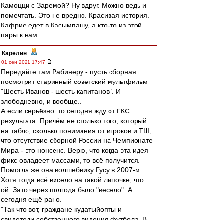
Камоцци с Заремой? Ну вдруг. Можно ведь и
помечтать. Это не вредно. Красивая история.
Кафрие едет в Касымпашу, а кто-то из этой
пары к нам.
Карелин
-
01 сен 2021 17:47
Передайте там Рабинеру - пусть сборная
посмотрит старинный советский мультфильм
"Шесть Иванов - шесть капитанов". И
злободневно, и вообще..
А если серьёзно, то сегодня жду от ГКС
результата. Причём не столько того, который
на табло, сколько понимания от игроков и ТШ,
что отсутствие сборной России на Чемпионате
Мира - это нонсенс. Верю, что когда эта идея
фикс овладеет массами, то всё получится.
Помогла же она волшебнику Гусу в 2007-м.
Хотя тогда всё висело на такой липочке, что
ой..Зато через полгода было "весело". А
сегодня ещё рано.
"Так что вот, граждане кудатыйопты и
свидетели собственного видения футбола..В