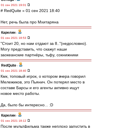
01 сен 2021 19:01
# RedQuite » 01 сен 2021 18:40
Нет, речь была про Мхитаряна
Карелин
-
01 сен 2021 18:53
"Стоит 20, но нам отдают за 8.."(недословно).
Могу представить, что скажут наши
заокеанские партнёры, тьфу, сокнижники
RedQuite
-
01 сен 2021 18:40
Кмк, топовый игрок, о котором вчера говорил
Мележиков, это Пьянич. Он потерял место в
составе Барсы и его агенты активно ищут
новое место работы.
Да, было бы интересно... :D
Карелин
-
01 сен 2021 18:12
После мультфильма также неплохо запустить в