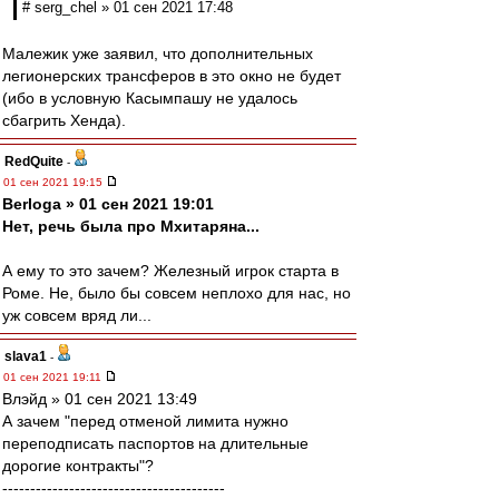
# serg_chel » 01 сен 2021 17:48
Малежик уже заявил, что дополнительных
легионерских трансферов в это окно не будет
(ибо в условную Касымпашу не удалось
сбагрить Хенда).
RedQuite
-
01 сен 2021 19:15
Berloga » 01 сен 2021 19:01
Нет, речь была про Мхитаряна...
А ему то это зачем? Железный игрок старта в
Роме. Не, было бы совсем неплохо для нас, но
уж совсем вряд ли...
slava1
-
01 сен 2021 19:11
Влэйд » 01 сен 2021 13:49
А зачем "перед отменой лимита нужно
переподписать паспортов на длительные
дорогие контракты"?
----------------------------------------