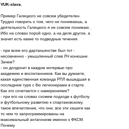
VUK-slava
,
Пример Галицкого не совсем убедителен.
Трудно говорить о том, чего не понимаешь, а
деятельность Галицкого я не совсем понимаю..
Ибо на словах порой одно, а на деле другое, а
значит есть какие то подводные течения.
- при всем его дартаньянстве был тот -
несомненно - умышленный слив ЛЧ конюшне.
Зачем?
- он долдонит в каждом интервью про
академию и воспитанников. Как вы думаете,
какая единственная команда РПЛ вышедшая в
последнем туре с 8ю легионерами в старте.
Как это сочетается с намерениями?
- при его на словах схожем подходе к футболу
и футбольному развитию к спартаковскому,
такое впечатление, что они, все эти хашиги как
то чем то запрограммированы на
максимальный антагонизм именно к ФКСМ.
Почему