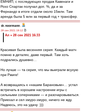
ЕМНИП, с последующих продаж Кавенаги и
Рохо Спартак получал доп. %, да и за
Фернандо в итоге отдали около 15млн. Там
аренда была 5 млн за первый год + трансфер.
dr. noormann
-
28 сен 2021 19:12
Ал » 28 сен 2021 16:33
Красивая была весенняя серия. Каждый матч
помню в деталях, даже первый. Там хоть
подрались душевно…
Но лучше — та серия, что мы выиграли всухую
при Ржиге!
А возвращаясь к «нашим Барановым»… устал
встречать в хорошем настроении игры с
сильными соперниками — и разочаровываться.
Приехал и сел хмуро-хмуро, ничего не жду.
Надеюсь, это на удачу :)))