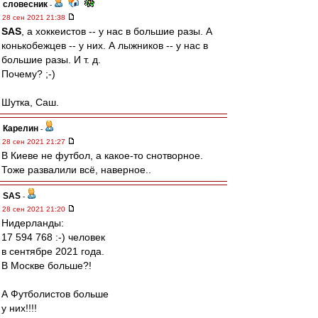
словесник
-
28 сен 2021 21:38
SAS
, а хоккеистов -- у нас в большие разы. А
конькобежцев -- у них. А лыжников -- у нас в
большие разы. И т. д.
Почему? ;-)
Шутка, Саш.
Карелин
-
28 сен 2021 21:27
В Киеве не футбол, а какое-то снотворное.
Тоже развалили всё, наверное..
SAS
-
28 сен 2021 21:20
Нидерланды:
17 594 768 :-) человек
в сентябре 2021 года.
В Москве больше?!
А Футболистов больше
у них!!!!