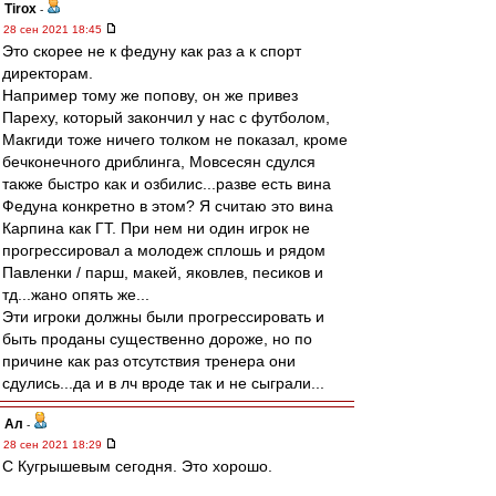
Tirox
-
28 сен 2021 18:45
Это скорее не к федуну как раз а к спорт
директорам.
Например тому же попову, он же привез
Пареху, который закончил у нас с футболом,
Макгиди тоже ничего толком не показал, кроме
бечконечного дриблинга, Мовсесян сдулся
также быстро как и озбилис...разве есть вина
Федуна конкретно в этом? Я считаю это вина
Карпина как ГТ. При нем ни один игрок не
прогрессировал а молодеж сплошь и рядом
Павленки / парш, макей, яковлев, песиков и
тд...жано опять же...
Эти игроки должны были прогрессировать и
быть проданы существенно дороже, но по
причине как раз отсутствия тренера они
сдулись...да и в лч вроде так и не сыграли...
Ал
-
28 сен 2021 18:29
С Кугрышевым сегодня. Это хорошо.