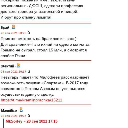
Похерили "Кожаный мяч", закрыли кучу
региональныъ ДЮСШ, сделали профессию
десткого тренера унизительной и нищей.
И орут про отмену лимита!
Край
-
28 сен 2021 20:22
Приятно смотреть на бразилов из шахт.)
Для сравнения--Тэтэ ихний ни одного матча за
Гремио не сыграл, стоил 15 млн, а смотрится
слабее Роши.
Жентяй
-
28 сен 2021 20:17
Незыгарь пишет что Малофеев рассматривает
возможность покупки «Спартака». В 2017 году
совместно с Петром Авеным он уже пытался
осуществить данную сделку.
https://t.me/kremlinprachka/15211
Magnifico
-
28 сен 2021 19:27
MkSorley » 28 сен 2021 17:15