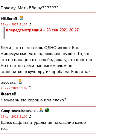
Почему, Мать ВВашу???????
Nikiforoff
-
28 сен 2021 21:19
впередсмотрящий » 28 сен 2021 20:27
Лимит, это в его лишь ОДНО из зол. Как
минимум смягчать однозначно нужно. То, что
это не панацея от всех бед сразу, это понятно.
Но от этого лимит меньшим злом не
становится, в куче других проблем. Как то так....
авоська
-
28 сен 2021 21:09
Жентяй
,
Незыгарь это хорошо или плохо?
Спартачек-Казачек!
-
28 сен 2021 21:09
Данск вафля.натуральная.наказание какое
то....