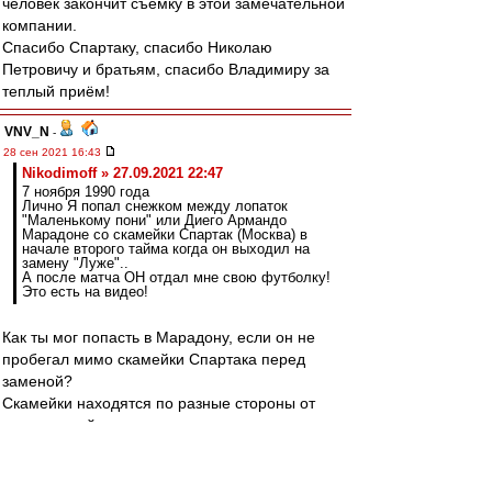
человек закончит съемку в этой замечательной
компании.
Спасибо Спартаку, спасибо Николаю
Петровичу и братьям, спасибо Владимиру за
теплый приём!
VNV_N
-
28 сен 2021 16:43
Nikodimoff » 27.09.2021 22:47
7 ноября 1990 года
Лично Я попал снежком между лопаток
"Маленькому пони" или Диего Армандо
Марадоне со скамейки Спартак (Москва) в
начале второго тайма когда он выходил на
замену "Луже"..
А после матча ОН отдал мне свою футболку!
Это есть на видео!
Как ты мог попасть в Марадону, если он не
пробегал мимо скамейки Спартака перед
заменой?
Скамейки находятся по разные стороны от
центральной линии и невозможно перед
заменой пройти мимо чужой.
А разминался он ещё дальше.
И да, вход Марадоны есть на видео.