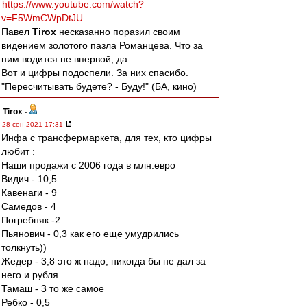
https://www.youtube.com/watch?
v=F5WmCWpDtJU
Павел
Tirox
несказанно поразил своим
видением золотого пазла Романцева. Что за
ним водится не впервой, да..
Вот и цифры подоспели. За них спасибо.
"Пересчитывать будете? - Буду!" (БА, кино)
Tirox
-
28 сен 2021 17:31
Инфа с трансфермаркета, для тех, кто цифры
любит :
Наши продажи с 2006 года в млн.евро
Видич - 10,5
Кавенаги - 9
Самедов - 4
Погребняк -2
Пьянович - 0,3 как его еще умудрились
толкнуть))
Жедер - 3,8 это ж надо, никогда бы не дал за
него и рубля
Тамаш - 3 то же самое
Ребко - 0,5