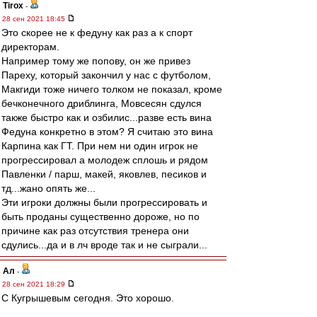
Tirox
-
28 сен 2021 18:45
Это скорее не к федуну как раз а к спорт
директорам.
Например тому же попову, он же привез
Пареху, который закончил у нас с футболом,
Макгиди тоже ничего толком не показал, кроме
бечконечного дриблинга, Мовсесян сдулся
также быстро как и озбилис...разве есть вина
Федуна конкретно в этом? Я считаю это вина
Карпина как ГТ. При нем ни один игрок не
прогрессировал а молодеж сплошь и рядом
Павленки / парш, макей, яковлев, песиков и
тд...жано опять же...
Эти игроки должны были прогрессировать и
быть проданы существенно дороже, но по
причине как раз отсутствия тренера они
сдулись...да и в лч вроде так и не сыграли...
Ал
-
28 сен 2021 18:29
С Кугрышевым сегодня. Это хорошо.