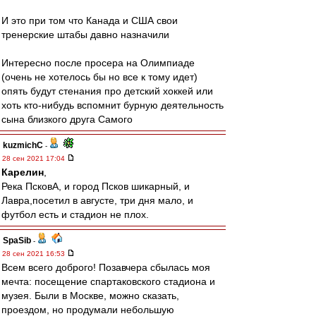
И это при том что Канада и США свои
тренерские штабы давно назначили
Интересно после просера на Олимпиаде
(очень не хотелось бы но все к тому идет)
опять будут стенания про детский хоккей или
хоть кто-нибудь вспомнит бурную деятельность
сына близкого друга Самого
kuzmichC
-
28 сен 2021 17:04
Карелин
,
Река ПсковА, и город Псков шикарный, и
Лавра,посетил в августе, три дня мало, и
футбол есть и стадион не плох.
SpaSib
-
28 сен 2021 16:53
Всем всего доброго! Позавчера сбылась моя
мечта: посещение спартаковского стадиона и
музея. Были в Москве, можно сказать,
проездом, но продумали небольшую