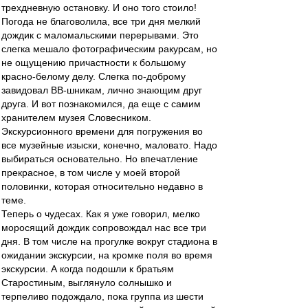
трехдневную остановку. И оно того стоило!
Погода не благоволила, все три дня мелкий
дождик с маломальскими перерывами. Это
слегка мешало фотографическим ракурсам, но
не ощущению причастности к большому
красно-белому делу. Слегка по-доброму
завидовал ВВ-шникам, лично знающим друг
друга. И вот познакомился, да еще с самим
хранителем музея Словесником.
Экскурсионного времени для погружения во
все музейные изыски, конечно, маловато. Надо
выбираться основательно. Но впечатление
прекрасное, в том числе у моей второй
половинки, которая относительно недавно в
теме.
Теперь о чудесах. Как я уже говорил, мелко
моросящий дождик сопровождал нас все три
дня. В том числе на прогулке вокруг стадиона в
ожидании экскурсии, на кромке поля во время
экскурсии. А когда подошли к братьям
Старостиным, выглянуло солнышко и
терпеливо подождало, пока группа из шести