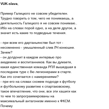
VUK-slava
,
Пример Галицкого не совсем убедителен.
Трудно говорить о том, чего не понимаешь, а
деятельность Галицкого я не совсем понимаю..
Ибо на словах порой одно, а на деле другое, а
значит есть какие то подводные течения.
- при всем его дартаньянстве был тот -
несомненно - умышленный слив ЛЧ конюшне.
Зачем?
- он долдонит в каждом интервью про
академию и воспитанников. Как вы думаете,
какая единственная команда РПЛ вышедшая в
последнем туре с 8ю легионерами в старте.
Как это сочетается с намерениями?
- при его на словах схожем подходе к футболу
и футбольному развитию к спартаковскому,
такое впечатление, что они, все эти хашиги как
то чем то запрограммированы на
максимальный антагонизм именно к ФКСМ.
Почему