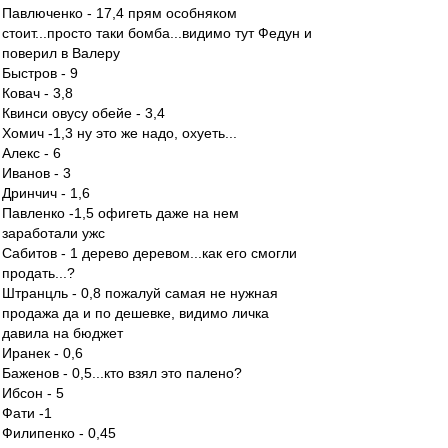
Павлюченко - 17,4 прям особняком
стоит...просто таки бомба...видимо тут Федун и
поверил в Валеру
Быстров - 9
Ковач - 3,8
Квинси овусу обейе - 3,4
Хомич -1,3 ну это же надо, охуеть...
Алекс - 6
Иванов - 3
Дринчич - 1,6
Павленко -1,5 офигеть даже на нем
заработали ужс
Сабитов - 1 дерево деревом...как его смогли
продать...?
Штранцль - 0,8 пожалуй самая не нужная
продажа да и по дешевке, видимо личка
давила на бюджет
Иранек - 0,6
Баженов - 0,5...кто взял это палено?
Ибсон - 5
Фати -1
Филипенко - 0,45