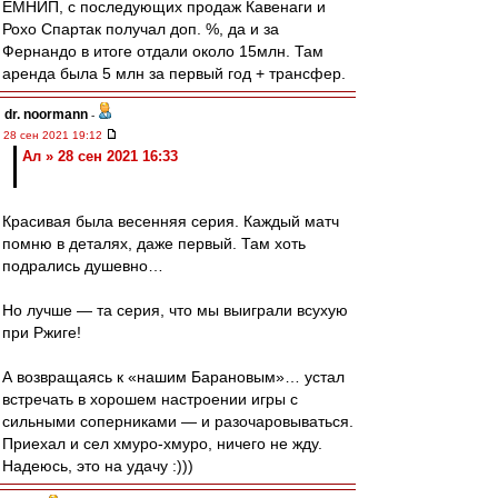
ЕМНИП, с последующих продаж Кавенаги и
Рохо Спартак получал доп. %, да и за
Фернандо в итоге отдали около 15млн. Там
аренда была 5 млн за первый год + трансфер.
dr. noormann
-
28 сен 2021 19:12
Ал » 28 сен 2021 16:33
Красивая была весенняя серия. Каждый матч
помню в деталях, даже первый. Там хоть
подрались душевно…
Но лучше — та серия, что мы выиграли всухую
при Ржиге!
А возвращаясь к «нашим Барановым»… устал
встречать в хорошем настроении игры с
сильными соперниками — и разочаровываться.
Приехал и сел хмуро-хмуро, ничего не жду.
Надеюсь, это на удачу :)))