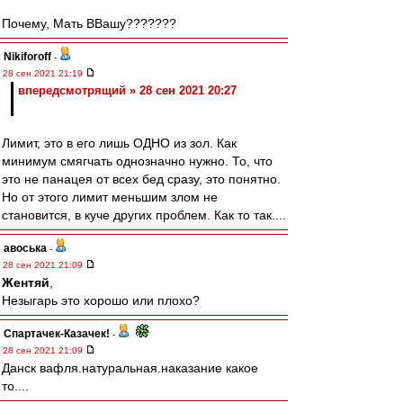
Почему, Мать ВВашу???????
Nikiforoff
-
28 сен 2021 21:19
впередсмотрящий » 28 сен 2021 20:27
Лимит, это в его лишь ОДНО из зол. Как
минимум смягчать однозначно нужно. То, что
это не панацея от всех бед сразу, это понятно.
Но от этого лимит меньшим злом не
становится, в куче других проблем. Как то так....
авоська
-
28 сен 2021 21:09
Жентяй
,
Незыгарь это хорошо или плохо?
Спартачек-Казачек!
-
28 сен 2021 21:09
Данск вафля.натуральная.наказание какое
то....