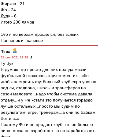
Жирков - 21
Жо - 24
Дуду - 6
Итого 200 лямов
Это я по верхам прошёлся, без всяких
Панченок и Ткачевых
Tirox
-
28 сен 2021 17:38
Ту Вук
Я думаю что просто для них правда жизни
футбольной оказалась горчее мечт их...ибо
чтобы построить футбольный клуб евро уровня
под лч, стадиона, школы и трансферов на
сезон маловато...надо чтобы система давала
отдачу...и у Фе кстати это получается гораздо
лучше остальных...просто мы судим по
результатам, игре, тренерам...а они по бабкам.
Вот и все.
Поэтому Фе и не продает клуб, т.к. он больше
нигде стока не заработает...а он зарабатывает
факт.