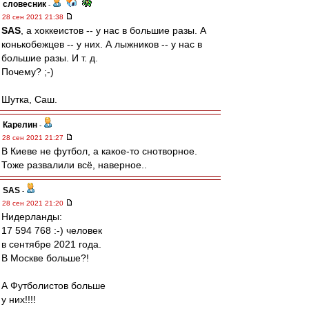
словесник
-
28 сен 2021 21:38
SAS
, а хоккеистов -- у нас в большие разы. А
конькобежцев -- у них. А лыжников -- у нас в
большие разы. И т. д.
Почему? ;-)
Шутка, Саш.
Карелин
-
28 сен 2021 21:27
В Киеве не футбол, а какое-то снотворное.
Тоже развалили всё, наверное..
SAS
-
28 сен 2021 21:20
Нидерланды:
17 594 768 :-) человек
в сентябре 2021 года.
В Москве больше?!
А Футболистов больше
у них!!!!