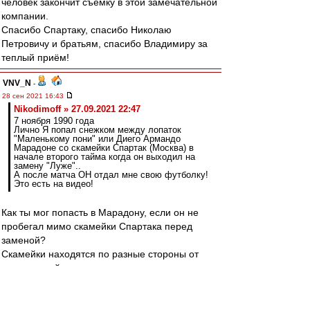
человек закончит съемку в этой замечательной
компании.
Спасибо Спартаку, спасибо Николаю
Петровичу и братьям, спасибо Владимиру за
теплый приём!
VNV_N
-
28 сен 2021 16:43
Nikodimoff » 27.09.2021 22:47
7 ноября 1990 года
Лично Я попал снежком между лопаток
"Маленькому пони" или Диего Армандо
Марадоне со скамейки Спартак (Москва) в
начале второго тайма когда он выходил на
замену "Луже"..
А после матча ОН отдал мне свою футболку!
Это есть на видео!
Как ты мог попасть в Марадону, если он не
пробегал мимо скамейки Спартака перед
заменой?
Скамейки находятся по разные стороны от
центральной линии и невозможно перед
заменой пройти мимо чужой.
А разминался он ещё дальше.
И да, вход Марадоны есть на видео.