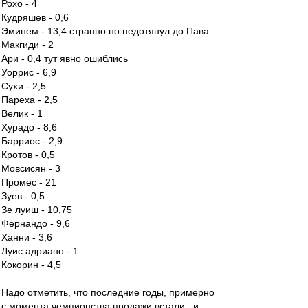
Рохо - 4
Кудряшев - 0,6
Эминем - 13,4 странно но недотянул до Пава
Макгиди - 2
Ари - 0,4 тут явно ошиблись
Уоррис - 6,9
Сухи - 2,5
Пареха - 2,5
Велик - 1
Хурадо - 8,6
Барриос - 2,9
Кротов - 0,5
Мовсисян - 3
Промес - 21
Зуев - 0,5
Зе луиш - 10,75
Фернандо - 9,6
Ханни - 3,6
Луис адриано - 1
Кокорин - 4,5
Надо отметить, что последние годы, примерно
с момента чемпионства продажи встали...и