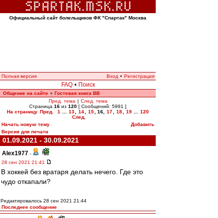
Официальный сайт болельщиков ФК "Спартак" Москва
Полная версия
Вход
•
Регистрация
FAQ
•
Поиск
Общение на сайте
Гостевая книга ВВ
»
Пред. тема
|
След. тема
Страница
16
из
120
[ Сообщений: 5991 ]
На страницу
Пред.
1
...
13
,
14
,
15
,
16
,
17
,
18
,
19
...
120
След.
Начать новую тему
Добавить
Версия для печати
01.09.2021 - 30.09.2021
Alex1977
-
28 сен 2021 21:41
В хоккей без вратаря делать нечего. Где это
чудо откапали?
Редактировалось 28 сен 2021 21:44
Последнее сообщение