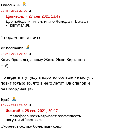
Bordo0706
-
28 сен 2021 21:09
Ценитель » 27 сен 2021 13:47
Две победы и ничья, иначе Чемодан - Вокзал
- Португалия.
4 поражения и ничья
dr. noormann
-
28 сен 2021 20:52
Кому бразилы, а кому Жека-Яков Виртанов!
На!)
Но видеть эту тушу в воротах больше не могу…
ловит только то, что в него летит. Он слепой и
без координации.
Край
-
28 сен 2021 20:36
Жентяй » 28 сен 2021, 20:17
.. Малофеев рассматривает возможность
покупки «Спартака»..
Скорее, покупку болельщиков..(