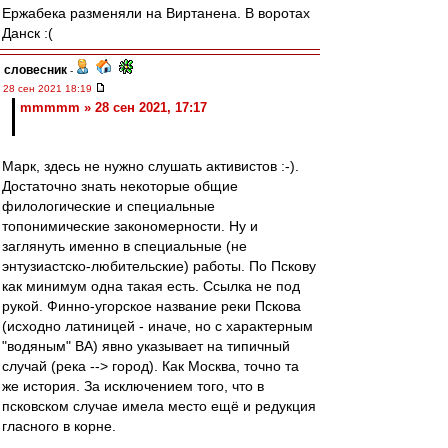
Ержабека разменяли на Виртанена. В воротах
Данск :(
словесник
-
28 сен 2021 18:19
mmmmm » 28 сен 2021, 17:17
Марк, здесь не нужно слушать активистов :-).
Достаточно знать некоторые общие
филологические и специальные
топонимические закономерности. Ну и
заглянуть именно в специальные (не
энтузиастско-любительские) работы. По Пскову
как минимум одна такая есть. Ссылка не под
рукой. Финно-угорское название реки Пскова
(исходно латиницей - иначе, но с характерным
"водяным" ВА) явно указывает на типичный
случай (река --> город). Как Москва, точно та
же история. За исключением того, что в
псковском случае имела место ещё и редукция
гласного в корне.