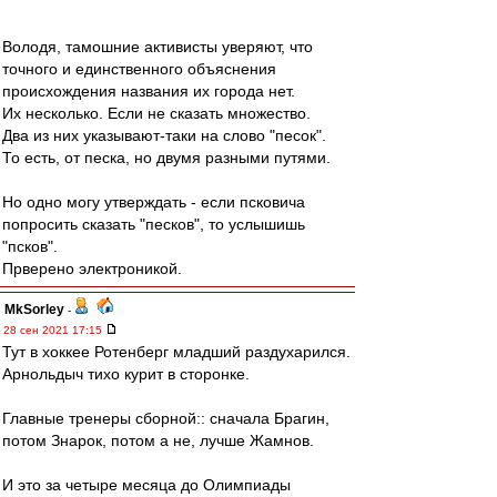
Володя, тамошние активисты уверяют, что
точного и единственного объяснения
происхождения названия их города нет.
Их несколько. Если не сказать множество.
Два из них указывают-таки на слово "песок".
То есть, от песка, но двумя разными путями.
Но одно могу утверждать - если псковича
попросить сказать "песков", то услышишь
"псков".
Прверено электроникой.
MkSorley
-
28 сен 2021 17:15
Тут в хоккее Ротенберг младший раздухарился.
Арнольдыч тихо курит в сторонке.
Главные тренеры сборной:: сначала Брагин,
потом Знарок, потом а не, лучше Жамнов.
И это за четыре месяца до Олимпиады