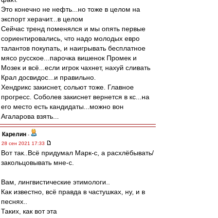
Это конечно не нефть...но тоже в целом на
экспорт херачит...в целом
Сейчас тренд поменялся и мы опять первые
сориентировались, что надо молодых евро
талантов покупать, и наигрывать бесплатное
мясо русское...парочка вишенок Промек и
Мозек и всё...если игрок чахнет, нахуй сливать
Крал досвидос...и правильно.
Хендрикс закиснет, сольют тоже. Главное
прогресс. Соболев закиснет вернется в кс...на
его место есть кандидаты...можно вон
Агаларова взять...
Карелин
-
28 сен 2021 17:33
Вот так..Всё придумал Марк-с, а расхлёбывать/
закольцовывать мне-с.
Вам, лингвистические этимологи..
Как известно, всё правда в частушках, ну, и в
песнях..
Таких, как вот эта