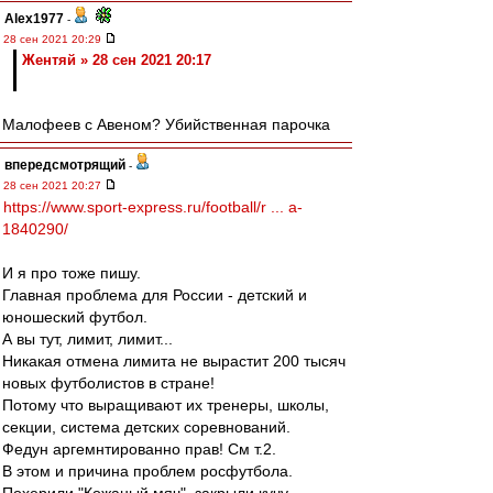
Alex1977
-
28 сен 2021 20:29
Жентяй » 28 сен 2021 20:17
Малофеев с Авеном? Убийственная парочка
впередсмотрящий
-
28 сен 2021 20:27
https://www.sport-express.ru/football/r ... a-
1840290/
И я про тоже пишу.
Главная проблема для России - детский и
юношеский футбол.
А вы тут, лимит, лимит...
Никакая отмена лимита не вырастит 200 тысяч
новых футболистов в стране!
Потому что выращивают их тренеры, школы,
секции, система детских соревнований.
Федун аргемнтированно прав! См т.2.
В этом и причина проблем росфутбола.