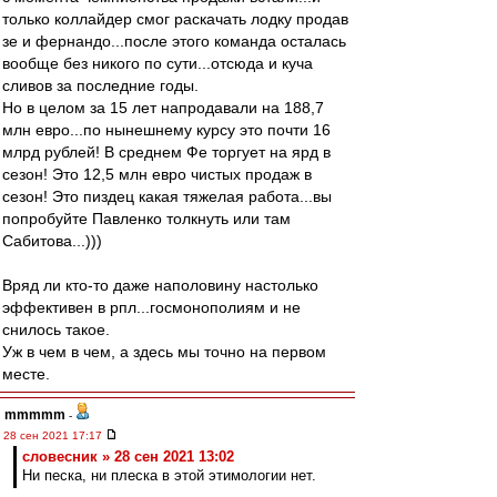
только коллайдер смог раскачать лодку продав
зе и фернандо...после этого команда осталась
вообще без никого по сути...отсюда и куча
сливов за последние годы.
Но в целом за 15 лет напродавали на 188,7
млн евро...по нынешнему курсу это почти 16
млрд рублей! В среднем Фе торгует на ярд в
сезон! Это 12,5 млн евро чистых продаж в
сезон! Это пиздец какая тяжелая работа...вы
попробуйте Павленко толкнуть или там
Сабитова...)))
Вряд ли кто-то даже наполовину настолько
эффективен в рпл...госмонополиям и не
снилось такое.
Уж в чем в чем, а здесь мы точно на первом
месте.
mmmmm
-
28 сен 2021 17:17
словесник » 28 сен 2021 13:02
Ни песка, ни плеска в этой этимологии нет.