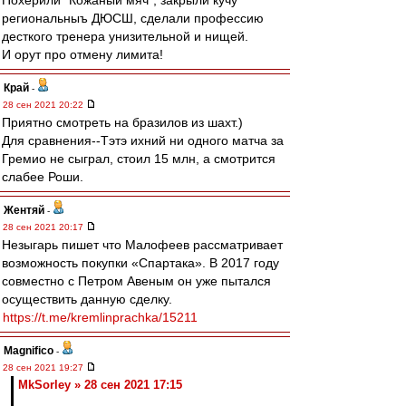
Похерили "Кожаный мяч", закрыли кучу
региональныъ ДЮСШ, сделали профессию
десткого тренера унизительной и нищей.
И орут про отмену лимита!
Край
-
28 сен 2021 20:22
Приятно смотреть на бразилов из шахт.)
Для сравнения--Тэтэ ихний ни одного матча за
Гремио не сыграл, стоил 15 млн, а смотрится
слабее Роши.
Жентяй
-
28 сен 2021 20:17
Незыгарь пишет что Малофеев рассматривает
возможность покупки «Спартака». В 2017 году
совместно с Петром Авеным он уже пытался
осуществить данную сделку.
https://t.me/kremlinprachka/15211
Magnifico
-
28 сен 2021 19:27
MkSorley » 28 сен 2021 17:15