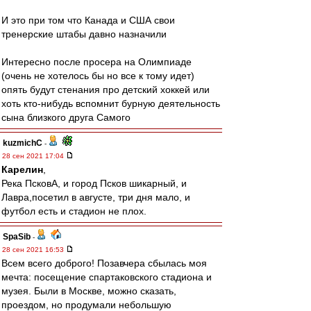
И это при том что Канада и США свои
тренерские штабы давно назначили
Интересно после просера на Олимпиаде
(очень не хотелось бы но все к тому идет)
опять будут стенания про детский хоккей или
хоть кто-нибудь вспомнит бурную деятельность
сына близкого друга Самого
kuzmichC
-
28 сен 2021 17:04
Карелин
,
Река ПсковА, и город Псков шикарный, и
Лавра,посетил в августе, три дня мало, и
футбол есть и стадион не плох.
SpaSib
-
28 сен 2021 16:53
Всем всего доброго! Позавчера сбылась моя
мечта: посещение спартаковского стадиона и
музея. Были в Москве, можно сказать,
проездом, но продумали небольшую