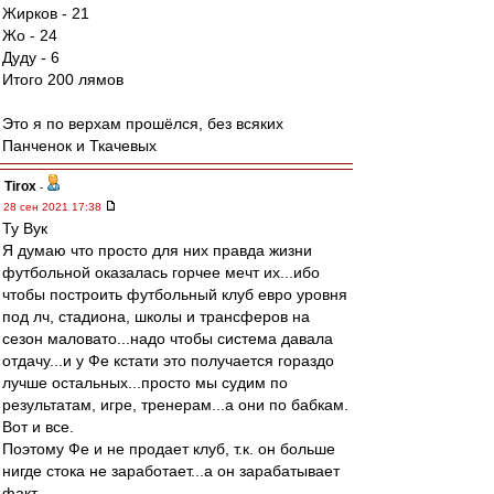
Жирков - 21
Жо - 24
Дуду - 6
Итого 200 лямов
Это я по верхам прошёлся, без всяких
Панченок и Ткачевых
Tirox
-
28 сен 2021 17:38
Ту Вук
Я думаю что просто для них правда жизни
футбольной оказалась горчее мечт их...ибо
чтобы построить футбольный клуб евро уровня
под лч, стадиона, школы и трансферов на
сезон маловато...надо чтобы система давала
отдачу...и у Фе кстати это получается гораздо
лучше остальных...просто мы судим по
результатам, игре, тренерам...а они по бабкам.
Вот и все.
Поэтому Фе и не продает клуб, т.к. он больше
нигде стока не заработает...а он зарабатывает
факт.