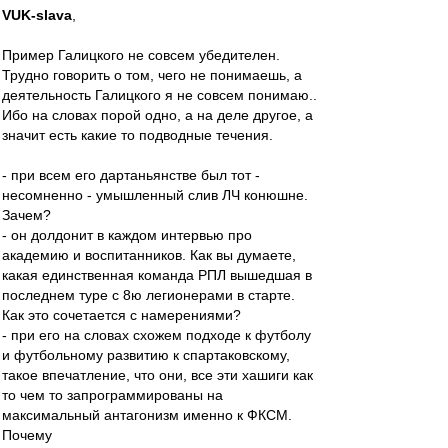
VUK-slava
,
Пример Галицкого не совсем убедителен.
Трудно говорить о том, чего не понимаешь, а
деятельность Галицкого я не совсем понимаю..
Ибо на словах порой одно, а на деле другое, а
значит есть какие то подводные течения.
- при всем его дартаньянстве был тот -
несомненно - умышленный слив ЛЧ конюшне.
Зачем?
- он долдонит в каждом интервью про
академию и воспитанников. Как вы думаете,
какая единственная команда РПЛ вышедшая в
последнем туре с 8ю легионерами в старте.
Как это сочетается с намерениями?
- при его на словах схожем подходе к футболу
и футбольному развитию к спартаковскому,
такое впечатление, что они, все эти хашиги как
то чем то запрограммированы на
максимальный антагонизм именно к ФКСМ.
Почему