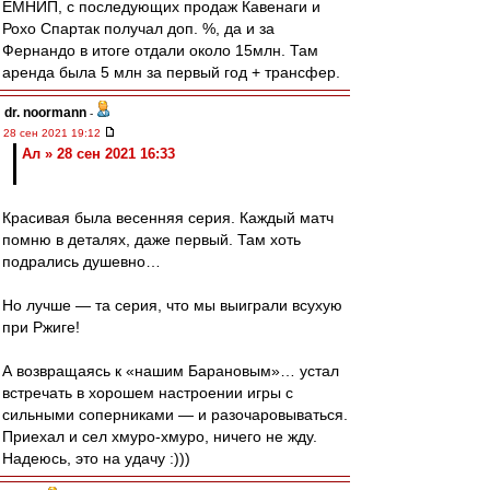
ЕМНИП, с последующих продаж Кавенаги и
Рохо Спартак получал доп. %, да и за
Фернандо в итоге отдали около 15млн. Там
аренда была 5 млн за первый год + трансфер.
dr. noormann
-
28 сен 2021 19:12
Ал » 28 сен 2021 16:33
Красивая была весенняя серия. Каждый матч
помню в деталях, даже первый. Там хоть
подрались душевно…
Но лучше — та серия, что мы выиграли всухую
при Ржиге!
А возвращаясь к «нашим Барановым»… устал
встречать в хорошем настроении игры с
сильными соперниками — и разочаровываться.
Приехал и сел хмуро-хмуро, ничего не жду.
Надеюсь, это на удачу :)))