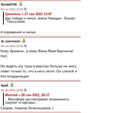
Bordo0706
-
28 сен 2021 21:09
Ценитель » 27 сен 2021 13:47
Две победы и ничья, иначе Чемодан - Вокзал
- Португалия.
4 поражения и ничья
dr. noormann
-
28 сен 2021 20:52
Кому бразилы, а кому Жека-Яков Виртанов!
На!)
Но видеть эту тушу в воротах больше не могу…
ловит только то, что в него летит. Он слепой и
без координации.
Край
-
28 сен 2021 20:36
Жентяй » 28 сен 2021, 20:17
.. Малофеев рассматривает возможность
покупки «Спартака»..
Скорее, покупку болельщиков..(