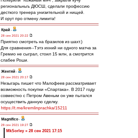
Похерили "Кожаный мяч", закрыли кучу
региональныъ ДЮСШ, сделали профессию
десткого тренера унизительной и нищей.
И орут про отмену лимита!
Край
-
28 сен 2021 20:22
Приятно смотреть на бразилов из шахт.)
Для сравнения--Тэтэ ихний ни одного матча за
Гремио не сыграл, стоил 15 млн, а смотрится
слабее Роши.
Жентяй
-
28 сен 2021 20:17
Незыгарь пишет что Малофеев рассматривает
возможность покупки «Спартака». В 2017 году
совместно с Петром Авеным он уже пытался
осуществить данную сделку.
https://t.me/kremlinprachka/15211
Magnifico
-
28 сен 2021 19:27
MkSorley » 28 сен 2021 17:15