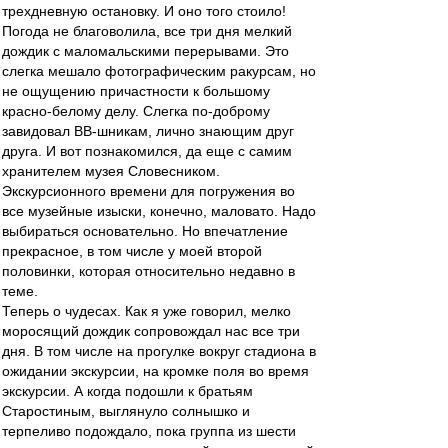
трехдневную остановку. И оно того стоило!
Погода не благоволила, все три дня мелкий
дождик с маломальскими перерывами. Это
слегка мешало фотографическим ракурсам, но
не ощущению причастности к большому
красно-белому делу. Слегка по-доброму
завидовал ВВ-шникам, лично знающим друг
друга. И вот познакомился, да еще с самим
хранителем музея Словесником.
Экскурсионного времени для погружения во
все музейные изыски, конечно, маловато. Надо
выбираться основательно. Но впечатление
прекрасное, в том числе у моей второй
половинки, которая относительно недавно в
теме.
Теперь о чудесах. Как я уже говорил, мелко
моросящий дождик сопровождал нас все три
дня. В том числе на прогулке вокруг стадиона в
ожидании экскурсии, на кромке поля во время
экскурсии. А когда подошли к братьям
Старостиным, выглянуло солнышко и
терпеливо подождало, пока группа из шести