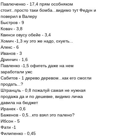
Павлюченко - 17,4 прям особняком
стоит...просто таки бомба...видимо тут Федун и
поверил в Валеру
Быстров - 9
Ковач - 3,8
Квинси овусу обейе - 3,4
Хомич -1,3 ну это же надо, охуеть...
Алекс - 6
Иванов - 3
Дринчич - 1,6
Павленко -1,5 офигеть даже на нем
заработали ужс
Сабитов - 1 дерево деревом...как его смогли
продать...?
Штранцль - 0,8 пожалуй самая не нужная
продажа да и по дешевке, видимо личка
давила на бюджет
Иранек - 0,6
Баженов - 0,5...кто взял это палено?
Ибсон - 5
Фати -1
Филипенко - 0,45