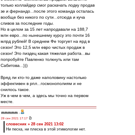
только коллайдер смог раскачать лодку продав
зе и фернандо...после этого команда осталась
вообще без никого по сути...отсюда и куча
сливов за последние годы.
Но в целом за 15 лет напродавали на 188,7
млн евро...по нынешнему курсу это почти 16
млрд рублей! В среднем Фе торгует на ярд в
сезон! Это 12,5 млн евро чистых продаж в
сезон! Это пиздец какая тяжелая работа...вы
попробуйте Павленко толкнуть или там
Сабитова...)))
Вряд ли кто-то даже наполовину настолько
эффективен в рпл...госмонополиям и не
снилось такое.
Уж в чем в чем, а здесь мы точно на первом
месте.
mmmmm
-
28 сен 2021 17:17
словесник » 28 сен 2021 13:02
Ни песка, ни плеска в этой этимологии нет.