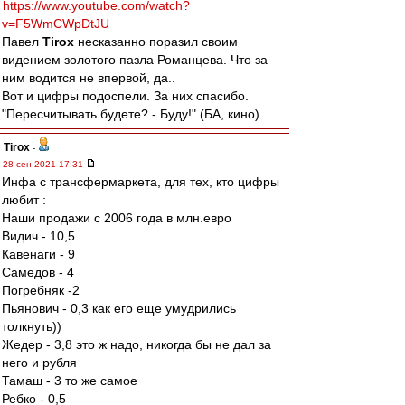
https://www.youtube.com/watch?
v=F5WmCWpDtJU
Павел
Tirox
несказанно поразил своим
видением золотого пазла Романцева. Что за
ним водится не впервой, да..
Вот и цифры подоспели. За них спасибо.
"Пересчитывать будете? - Буду!" (БА, кино)
Tirox
-
28 сен 2021 17:31
Инфа с трансфермаркета, для тех, кто цифры
любит :
Наши продажи с 2006 года в млн.евро
Видич - 10,5
Кавенаги - 9
Самедов - 4
Погребняк -2
Пьянович - 0,3 как его еще умудрились
толкнуть))
Жедер - 3,8 это ж надо, никогда бы не дал за
него и рубля
Тамаш - 3 то же самое
Ребко - 0,5