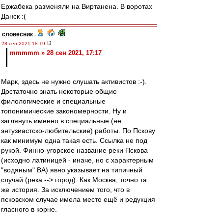
Ержабека разменяли на Виртанена. В воротах
Данск :(
словесник
-
28 сен 2021 18:19
mmmmm » 28 сен 2021, 17:17
Марк, здесь не нужно слушать активистов :-).
Достаточно знать некоторые общие
филологические и специальные
топонимические закономерности. Ну и
заглянуть именно в специальные (не
энтузиастско-любительские) работы. По Пскову
как минимум одна такая есть. Ссылка не под
рукой. Финно-угорское название реки Пскова
(исходно латиницей - иначе, но с характерным
"водяным" ВА) явно указывает на типичный
случай (река --> город). Как Москва, точно та
же история. За исключением того, что в
псковском случае имела место ещё и редукция
гласного в корне.