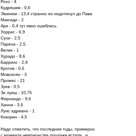
Рохо - 4
Кудряшев - 0,6
Эминем - 13,4 странно но недотянул до Пава
Макгиди - 2
Ари - 0,4 тут явно ошиблись
Уоррис - 6,9
Сухи - 2,5
Пареха - 2,5
Велик - 1
Хурадо - 8,6
Барриос - 2,9
Кротов - 0,5
Мовсисян - 3
Промес - 21
Зуев - 0,5
Зе луиш - 10,75
Фернандо - 9,6
Ханни - 3,6
Луис адриано - 1
Кокорин - 4,5
Надо отметить, что последние годы, примерно
с момента чемпионства продажи встали...и