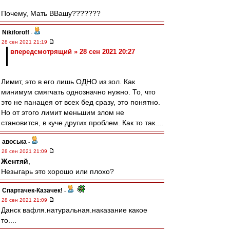
Почему, Мать ВВашу???????
Nikiforoff
-
28 сен 2021 21:19
впередсмотрящий » 28 сен 2021 20:27
Лимит, это в его лишь ОДНО из зол. Как
минимум смягчать однозначно нужно. То, что
это не панацея от всех бед сразу, это понятно.
Но от этого лимит меньшим злом не
становится, в куче других проблем. Как то так....
авоська
-
28 сен 2021 21:09
Жентяй
,
Незыгарь это хорошо или плохо?
Спартачек-Казачек!
-
28 сен 2021 21:09
Данск вафля.натуральная.наказание какое
то....