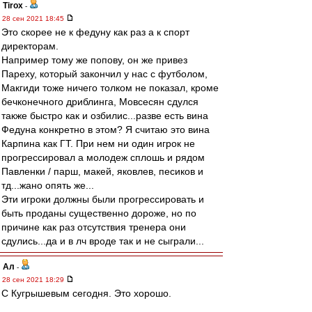
Tirox
-
28 сен 2021 18:45
Это скорее не к федуну как раз а к спорт
директорам.
Например тому же попову, он же привез
Пареху, который закончил у нас с футболом,
Макгиди тоже ничего толком не показал, кроме
бечконечного дриблинга, Мовсесян сдулся
также быстро как и озбилис...разве есть вина
Федуна конкретно в этом? Я считаю это вина
Карпина как ГТ. При нем ни один игрок не
прогрессировал а молодеж сплошь и рядом
Павленки / парш, макей, яковлев, песиков и
тд...жано опять же...
Эти игроки должны были прогрессировать и
быть проданы существенно дороже, но по
причине как раз отсутствия тренера они
сдулись...да и в лч вроде так и не сыграли...
Ал
-
28 сен 2021 18:29
С Кугрышевым сегодня. Это хорошо.