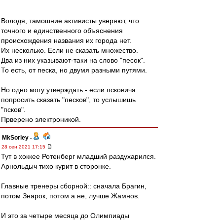
Володя, тамошние активисты уверяют, что
точного и единственного объяснения
происхождения названия их города нет.
Их несколько. Если не сказать множество.
Два из них указывают-таки на слово "песок".
То есть, от песка, но двумя разными путями.
Но одно могу утверждать - если псковича
попросить сказать "песков", то услышишь
"псков".
Прверено электроникой.
MkSorley
-
28 сен 2021 17:15
Тут в хоккее Ротенберг младший раздухарился.
Арнольдыч тихо курит в сторонке.
Главные тренеры сборной:: сначала Брагин,
потом Знарок, потом а не, лучше Жамнов.
И это за четыре месяца до Олимпиады