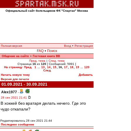
Официальный сайт болельщиков ФК "Спартак" Москва
Полная версия
Вход
•
Регистрация
FAQ
•
Поиск
Общение на сайте
Гостевая книга ВВ
»
Пред. тема
|
След. тема
Страница
16
из
120
[ Сообщений: 5991 ]
На страницу
Пред.
1
...
13
,
14
,
15
,
16
,
17
,
18
,
19
...
120
След.
Начать новую тему
Добавить
Версия для печати
01.09.2021 - 30.09.2021
Alex1977
-
28 сен 2021 21:41
В хоккей без вратаря делать нечего. Где это
чудо откапали?
Редактировалось 28 сен 2021 21:44
Последнее сообщение