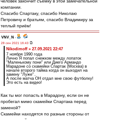
человек закончит съемку в этой замечательной
компании.
Спасибо Спартаку, спасибо Николаю
Петровичу и братьям, спасибо Владимиру за
теплый приём!
VNV_N
-
28 сен 2021 16:43
Nikodimoff » 27.09.2021 22:47
7 ноября 1990 года
Лично Я попал снежком между лопаток
"Маленькому пони" или Диего Армандо
Марадоне со скамейки Спартак (Москва) в
начале второго тайма когда он выходил на
замену "Луже"..
А после матча ОН отдал мне свою футболку!
Это есть на видео!
Как ты мог попасть в Марадону, если он не
пробегал мимо скамейки Спартака перед
заменой?
Скамейки находятся по разные стороны от
центральной линии и невозможно перед
заменой пройти мимо чужой.
А разминался он ещё дальше.
И да, вход Марадоны есть на видео.