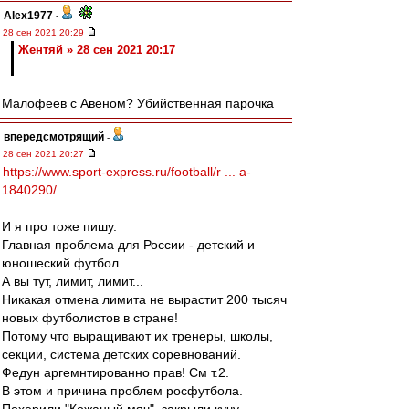
Alex1977
-
28 сен 2021 20:29
Жентяй » 28 сен 2021 20:17
Малофеев с Авеном? Убийственная парочка
впередсмотрящий
-
28 сен 2021 20:27
https://www.sport-express.ru/football/r ... a-
1840290/
И я про тоже пишу.
Главная проблема для России - детский и
юношеский футбол.
А вы тут, лимит, лимит...
Никакая отмена лимита не вырастит 200 тысяч
новых футболистов в стране!
Потому что выращивают их тренеры, школы,
секции, система детских соревнований.
Федун аргемнтированно прав! См т.2.
В этом и причина проблем росфутбола.