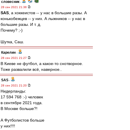
словесник
-
28 сен 2021 21:38
SAS
, а хоккеистов -- у нас в большие разы. А
конькобежцев -- у них. А лыжников -- у нас в
большие разы. И т. д.
Почему? ;-)
Шутка, Саш.
Карелин
-
28 сен 2021 21:27
В Киеве не футбол, а какое-то снотворное.
Тоже развалили всё, наверное..
SAS
-
28 сен 2021 21:20
Нидерланды:
17 594 768 :-) человек
в сентябре 2021 года.
В Москве больше?!
А Футболистов больше
у них!!!!