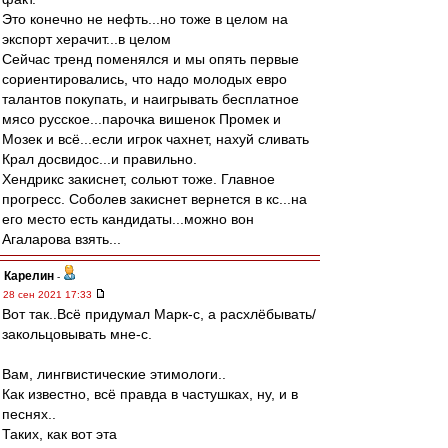
Это конечно не нефть...но тоже в целом на
экспорт херачит...в целом
Сейчас тренд поменялся и мы опять первые
сориентировались, что надо молодых евро
талантов покупать, и наигрывать бесплатное
мясо русское...парочка вишенок Промек и
Мозек и всё...если игрок чахнет, нахуй сливать
Крал досвидос...и правильно.
Хендрикс закиснет, сольют тоже. Главное
прогресс. Соболев закиснет вернется в кс...на
его место есть кандидаты...можно вон
Агаларова взять...
Карелин
-
28 сен 2021 17:33
Вот так..Всё придумал Марк-с, а расхлёбывать/
закольцовывать мне-с.
Вам, лингвистические этимологи..
Как известно, всё правда в частушках, ну, и в
песнях..
Таких, как вот эта