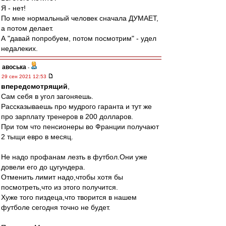
Я - нет!
По мне нормальный человек сначала ДУМАЕТ,
а потом делает.
А "давай попробуем, потом посмотрим" - удел
недалеких.
авоська
-
29 сен 2021 12:53
впередсмотрящий
,
Сам себя в угол загоняешь.
Рассказываешь про мудрого гаранта и тут же
про зарплату тренеров в 200 долларов.
При том что пенсионеры во Франции получают
2 тыщи евро в месяц.
Не надо профанам лезть в футбол.Они уже
довели его до цугундера.
Отменить лимит надо,чтобы хотя бы
посмотреть,что из этого получится.
Хуже того пиздеца,что творится в нашем
футболе сегодня точно не будет.