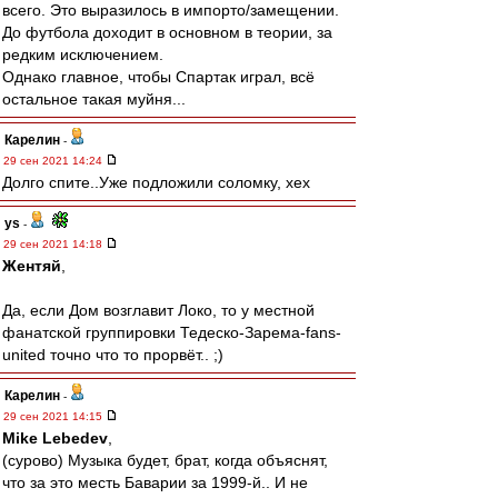
всего. Это выразилось в импорто/замещении.
До футбола доходит в основном в теории, за
редким исключением.
Однако главное, чтобы Спартак играл, всё
остальное такая муйня...
Карелин
-
29 сен 2021 14:24
Долго спите..Уже подложили соломку, хех
ys
-
29 сен 2021 14:18
Жентяй
,
Да, если Дом возглавит Локо, то у местной
фанатской группировки Тедеско-Зарема-fans-
united точно что то прорвёт.. ;)
Карелин
-
29 сен 2021 14:15
Mike Lebedev
,
(сурово) Музыка будет, брат, когда объяснят,
что за это месть Баварии за 1999-й.. И не