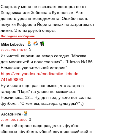
Спартак у меня не вызывает восторга не от
Хендрикса или Зобнина с Кутеповым. А от
донного уровня менеджмента. Ошибочность
покупки Кофрие и Йорита никак не затрагивают
лимит. Это из другой оперы.
Последнее сообщение
Mike Lebedev
-
29 сен 2021 16:46
Из чистой лирики на вечер сегодня "Москва
для москвичей и понаехавших" - "Школа №186.
Немножко удивительной истории"
https://zen.yandex.ru/media/mike_lebede ...
741b9f8893
Ну и чисто еще раз напомню, что завтра в
галерее "Парк" на улице не хоккеиста
Немчинова, 12... Ну, для тех, у кого нет сил на
футбол... "С кем вы, мастера культуры?" ;)
Arcade Fire
-
29 сен 2021 16:29
В нашей стране надо разделять футбол
сборных, футбол клубный внутрироссийский и