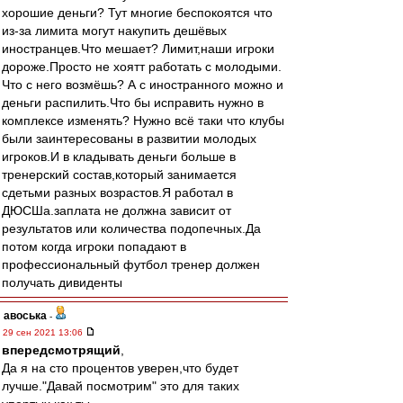
хорошие деньги? Тут многие беспокоятся что
из-за лимита могут накупить дешёвых
иностранцев.Что мешает? Лимит,наши игроки
дороже.Просто не хоятт работать с молодыми.
Что с него возмёшь? А с иностранного можно и
деньги распилить.Что бы исправить нужно в
комплексе изменять? Нужно всё таки что клубы
были заинтересованы в развитии молодых
игроков.И в кладывать деньги больше в
тренерский состав,который занимается
сдетьми разных возрастов.Я работал в
ДЮСШа.заплата не должна зависит от
результатов или количества подопечных.Да
потом когда игроки попадают в
профессиональный футбол тренер должен
получать дивиденты
авоська
-
29 сен 2021 13:06
впередсмотрящий
,
Да я на сто процентов уверен,что будет
лучше."Давай посмотрим" это для таких