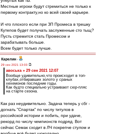
упертых как ты.
Местные игроки будут стремиться не только к
первому контракту,но ко всей своей карьере.
И что плохого если при ЗП Промеса в трешку
Кутепов будет получать заслуженные сто тыщ?
Пусть стремится стать Промесом и
зарабатывать больше.
Всем будет только лучше.
Карелин
-
29 сен 2021 13:03
авоська » 29 сен 2021 12:07
Вообще удивительно,что происходит в топ-
клубах,отбиравших золото у сраных
хехемонов последние годы.
Как будто специально устраивают сюр-пляс
на старте сезона.
Как раз неудивительно. Задача теперь у сбг -
догнать "Спартак" по числу титулов в
российской истории и побить, при удаче,
рекорд по числу чемпионств подряд. Вот
сейчас Семак сходит в ЛЧ покрепче стулом и
вообще всё будет шоколадно