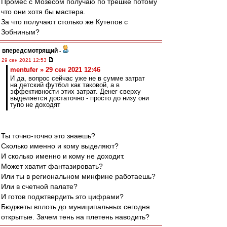
Промес с Мозесом получаю по трешке потому
что они хотя бы мастера.
За что получают столько же Кутепов с
Зобниным?
впередсмотрящий
-
29 сен 2021 12:53
mentufer » 29 сен 2021 12:46
И да, вопрос сейчас уже не в сумме затрат
на детский футбол как таковой, а в
эффективности этих затрат. Денег сверху
выделяется достаточно - просто до низу они
тупо не доходят
Ты точно-точно это знаешь?
Сколько именно и кому выделяют?
И сколько именно и кому не доходит.
Может хватит фантазировать?
Или ты в региональном минфине работаешь?
Или в счетной палате?
И готов поджтвердить это цифрами?
Бюджеты вплоть до муниципальных сегодня
открытые. Зачем тень на плетень наводить?