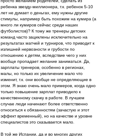
просто желанием родителей, сделать из
ребенка звезду-миллионера, т.к. ребенок 5-10
лет не думает о деньгах, ему нужны другие
стимулы, например быть похожим на кумира (а
много ли кумиров сейчас среди наших
футболистов)? К тому же тренеры детских
команд часто зациклены исключительно на
результатах матчей и турниров, что приводит к
излишней нервозности и грубости по
отношению к детям, вследствие чего у них
вообще пропадает желание заниматься. Да,
зарплаты тренеров, особенно в регионах,
малы, но только их увеличение мало что
изменит, т.к. они вообще не определяющие в
этом. Я знаю очень мало примеров, когда одно
только повышение зарплат приводило к
качественному скачку в работе. В лучшем
случае люди начинают более ответственно
относиться к обязанностям (зачастую и этот
эффект временный), но на качестве и уровне
специалистов это сказывается мало.
В той же Испании, да и во многих других