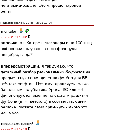
легитимизировано. Это ж проще пареной
репы.
Редактировалось 29 сен 2021 13:06
mentufer
-
29 сен 2021 13:02
авоська
, а в Катаре пенсионеры и по 100 тыщ
usd пенсии получают. вот же французы
нищеброды, да?
впередсмотрящий
, я так думаю, что
детальный разбор региональных бюджетов на
предмет выделения денег на футбол для ВВ
всё-таки оффтоп. Поэтому ограничусь только
банальным - клубы типа Урала, КС или НН
финансируются именно по статьям развития
футбола (в т.ч. детского) в соответствующем
регионе. Можете сами прикинуть - много это
или мало
впередсмотрящий
-
29 сен 2021 12:58