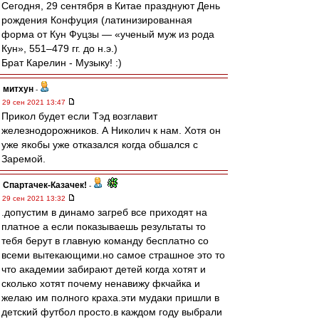
Сегодня, 29 сентября в Китае празднуют День
рождения Конфуция (латинизированная
форма от Кун Фуцзы — «ученый муж из рода
Кун», 551–479 гг. до н.э.)
Брат Карелин - Музыку! :)
митхун
-
29 сен 2021 13:47
Прикол будет если Тэд возглавит
железнодорожников. А Николич к нам. Хотя он
уже якобы уже отказался когда обшался с
Заремой.
Спартачек-Казачек!
-
29 сен 2021 13:32
.допустим в динамо загреб все приходят на
платное а если показываешь результаты то
тебя берут в главную команду бесплатно со
всеми вытекающими.но самое страшное это то
что академии забирают детей когда хотят и
сколько хотят почему ненавижу фкчайка и
желаю им полного краха.эти мудаки пришли в
детский футбол просто.в каждом году выбрали