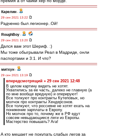
премия а от чайки хер по морде.
Карелин
-
29 сен 2021 13:22
Радченко был легионер..Ой!
RoughBoy
-
29 сен 2021 13:20
Дался вам этот Шериф. :)
Мы тоже обыгрывали Реал в Мадриде, онли
паспортами и 3:1. И что?
митхун
-
29 сен 2021 13:19
впередсмотрящий » 29 сен 2021 12:48
В целом картину видеть не хотят.
Ухватились за ее часть, далеко не главную (а
по мне вообще вредную) и оперируют!
Все толкуют про контракты Кутеповых, но
молчок про контракты Хендерсонов.
Все толкуют, что россияне не хотят ехать на
понижение зарплаты в Европу.
Но молчок про то, почему же в РФ едут
совсем невыдающиеся леги из Европы.
Мастерство повышать? Ага!
А кто мешает не покупать слабых легов за