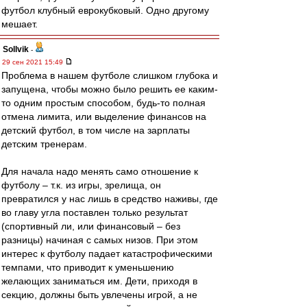
футбол клубный еврокубковый. Одно другому
мешает.
Sollvik
-
29 сен 2021 15:49
Проблема в нашем футболе слишком глубока и
запущена, чтобы можно было решить ее каким-
то одним простым способом, будь-то полная
отмена лимита, или выделение финансов на
детский футбол, в том числе на зарплаты
детским тренерам.
Для начала надо менять само отношение к
футболу – т.к. из игры, зрелища, он
превратился у нас лишь в средство наживы, где
во главу угла поставлен только результат
(спортивный ли, или финансовый – без
разницы) начиная с самых низов. При этом
интерес к футболу падает катастрофическими
темпами, что приводит к уменьшению
желающих заниматься им. Дети, приходя в
секцию, должны быть увлечены игрой, а не