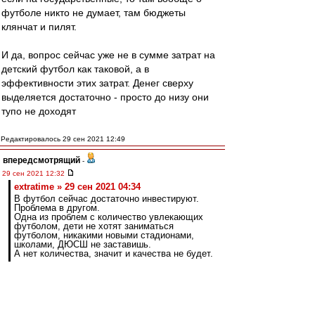
футболе никто не думает, там бюджеты
клянчат и пилят.
И да, вопрос сейчас уже не в сумме затрат на
детский футбол как таковой, а в
эффективности этих затрат. Денег сверху
выделяется достаточно - просто до низу они
тупо не доходят
Редактировалось 29 сен 2021 12:49
впередсмотрящий
-
29 сен 2021 12:32
extratime » 29 сен 2021 04:34
В футбол сейчас достаточно инвестируют.
Проблема в другом.
Одна из проблем с количество увлекающих
футболом, дети не хотят заниматься
футболом, никакими новыми стадионами,
школами, ДЮСШ не заставишь.
А нет количества, значит и качества не будет.
Инвестируют? Достаточно?