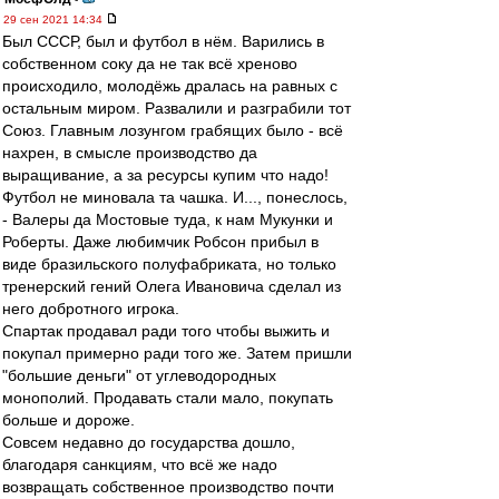
29 сен 2021 14:34
Был СССР, был и футбол в нём. Варились в
собственном соку да не так всё хреново
происходило, молодёжь дралась на равных с
остальным миром. Развалили и разграбили тот
Союз. Главным лозунгом грабящих было - всё
нахрен, в смысле производство да
выращивание, а за ресурсы купим что надо!
Футбол не миновала та чашка. И..., понеслось,
- Валеры да Мостовые туда, к нам Мукунки и
Роберты. Даже любимчик Робсон прибыл в
виде бразильского полуфабриката, но только
тренерский гений Олега Ивановича сделал из
него добротного игрока.
Спартак продавал ради того чтобы выжить и
покупал примерно ради того же. Затем пришли
"большие деньги" от углеводородных
монополий. Продавать стали мало, покупать
больше и дороже.
Совсем недавно до государства дошло,
благодаря санкциям, что всё же надо
возвращать собственное производство почти