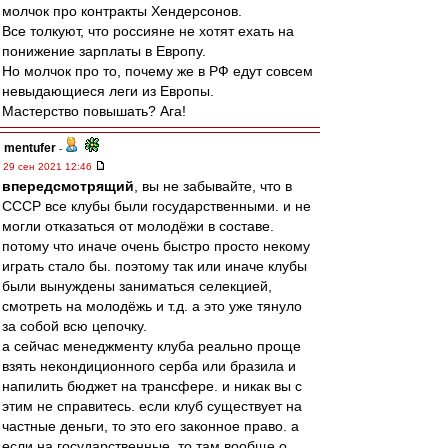
молчок про контракты Хендерсонов.
Все толкуют, что россияне не хотят ехать на
понижение зарплаты в Европу.
Но молчок про то, почему же в РФ едут совсем
невыдающиеся леги из Европы.
Мастерство повышать? Ага!
mentufer
-
29 сен 2021 12:46
впередсмотрящий
, вы не забывайте, что в
СССР все клубы были государственными. и не
могли отказаться от молодёжи в составе.
потому что иначе очень быстро просто некому
играть стало бы. поэтому так или иначе клубы
были вынуждены заниматься селекцией,
смотреть на молодёжь и т.д. а это уже тянуло
за собой всю цепочку.
а сейчас менеджменту клуба реально проще
взять некондиционного серба или бразила и
напилить бюджет на трансфере. и никак вы с
этим не справитесь. если клуб существует на
частные деньги, то это его законное право. а
если на государственные, то там вообще о