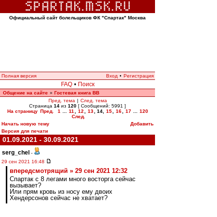
Официальный сайт болельщиков ФК "Спартак" Москва
Полная версия
Вход
•
Регистрация
FAQ
•
Поиск
Общение на сайте
Гостевая книга ВВ
»
Пред. тема
|
След. тема
Страница
14
из
120
[ Сообщений: 5991 ]
На страницу
Пред.
1
...
11
,
12
,
13
,
14
,
15
,
16
,
17
...
120
След.
Начать новую тему
Добавить
Версия для печати
01.09.2021 - 30.09.2021
serg_chel
-
29 сен 2021 16:48
впередсмотрящий » 29 сен 2021 12:32
Спартак с 8 легами много восторга сейчас
вызывает?
Или прям кровь из носу ему двоих
Хендерсонов сейчас не хватает?