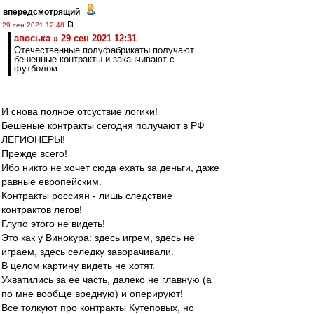
впередсмотрящий
-
29 сен 2021 12:48
авоська » 29 сен 2021 12:31
Отечественные полуфабрикаты получают
бешенные контракты и заканчивают с
футболом.
И снова полное отсуствие логики!
Бешеные контракты сегодня получают в РФ
ЛЕГИОНЕРЫ!
Прежде всего!
Ибо никто не хочет сюда ехать за деньги, даже
равные европейским.
Контракты россиян - лишь следствие
контрактов легов!
Глупо этого не видеть!
Это как у Винокура: здесь игрем, здесь не
играем, здесь селедку заворачивали.
В целом картину видеть не хотят.
Ухватились за ее часть, далеко не главную (а
по мне вообще вредную) и оперируют!
Все толкуют про контракты Кутеповых, но