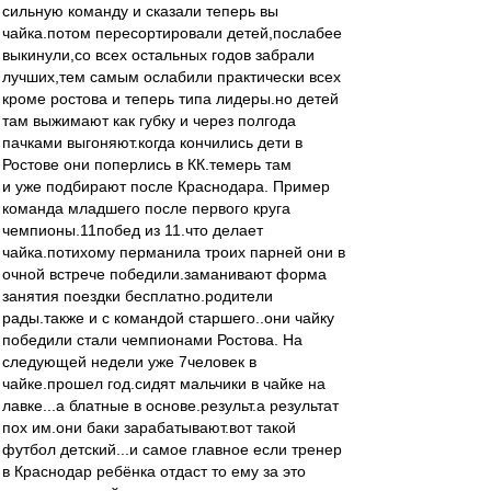
сильную команду и сказали теперь вы
чайка.потом пересортировали детей,послабее
выкинули,со всех остальных годов забрали
лучших,тем самым ослабили практически всех
кроме ростова и теперь типа лидеры.но детей
там выжимают как губку и через полгода
пачками выгоняют.когда кончились дети в
Ростове они поперлись в КК.темерь там
и уже подбирают после Краснодара. Пример
команда младшего после первого круга
чемпионы.11побед из 11.что делает
чайка.потихому перманила троих парней они в
очной встрече победили.заманивают форма
занятия поездки бесплатно.родители
рады.также и с командой старшего..они чайку
победили стали чемпионами Ростова. На
следующей недели уже 7человек в
чайке.прошел год.сидят мальчики в чайке на
лавке...а блатные в основе.результ.а результат
пох им.они баки зарабатывают.вот такой
футбол детский...и самое главное если тренер
в Краснодар ребёнка отдаст то ему за это