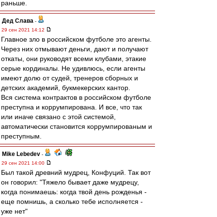
раньше.
Дед Слава
-
29 сен 2021 14:12
Главное зло в российском футболе это агенты.
Через них отмывают деньги, дают и получают
откаты, они руководят всеми клубами, этакие
серые кординалы. Не удивлюсь, если агенты
имеют долю от судей, тренеров сборных и
детских академий, букмекерских кантор.
Вся система контрактов в российском футболе
преступна и коррумпирована. И все, что так
или иначе связано с этой системой,
автоматически становится коррумпированым и
преступным.
Mike Lebedev
-
29 сен 2021 14:00
Был такой древний мудрец, Конфуций. Так вот
он говорил: "Тяжело бывает даже мудрецу,
когда понимаешь: когда твой день рожденья -
еще помнишь, а сколько тебе исполняется -
уже нет"