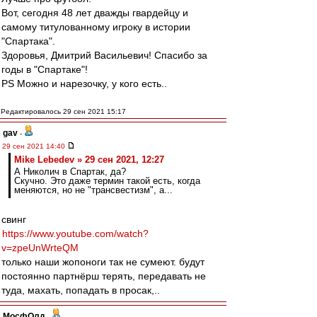
Вот, сегодня 48 лет дважды гвардейцу и
самому титулованному игроку в истории
"Спартака".
Здоровья, Дмитрий Васильевич! Спасибо за
годы в "Спартаке"!
PS Можно и нарезочку, у кого есть..
Редактировалось 29 сен 2021 15:17
gav
-
29 сен 2021 14:40
Mike Lebedev » 29 сен 2021, 12:27
А Николич в Спартак, да?
Скучно. Это даже термин такой есть, когда
меняются, но не "трансвестизм", а...
свинг
https://www.youtube.com/watch?
v=zpeUnWrteQM
только наши жопоноги так не сумеют. будут
постоянно партнёрш терять, передавать не
туда, махать, попадать в просак,..
МосфОлд
-