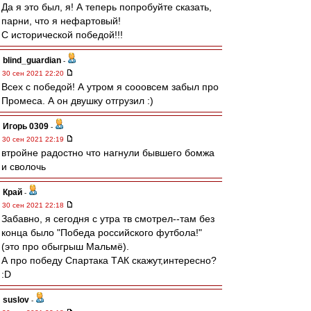
Да я это был, я! А теперь попробуйте сказать,
парни, что я нефартовый!
С исторической победой!!!
blind_guardian
-
30 сен 2021 22:20
Всех с победой! А утром я сооовсем забыл про
Промеса. А он двушку отгрузил :)
Игорь 0309
-
30 сен 2021 22:19
втройне радостно что нагнули бывшего бомжа
и сволочь
Край
-
30 сен 2021 22:18
Забавно, я сегодня с утра тв смотрел--там без
конца было "Победа российского футбола!"
(это про обыгрыш Мальмё).
А про победу Спартака ТАК скажут,интересно?
:D
suslov
-