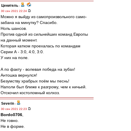
Ценитель
-
30 сен 2021 22:24
Можно я выйду из самопроизвольного само-
забана на минутку? Спасибо.
Ноль шансов.
Против одной из сильнейших команд Европы
на данный момент.
Которая катком проехалась по командам
Серии А - 3:0, 4:0, 3:0.
У них на поле.
А по факту - волевая победа на зубах!
Антошка вернулся!
Безумству храбрых поём мы песнь!
Наполи был ближе к разгрому, чем к ничьей.
Отскочил костоломный колхоз.
Severin
-
30 сен 2021 22:23
Bordo0706
,
Не говно.
Не в форме.