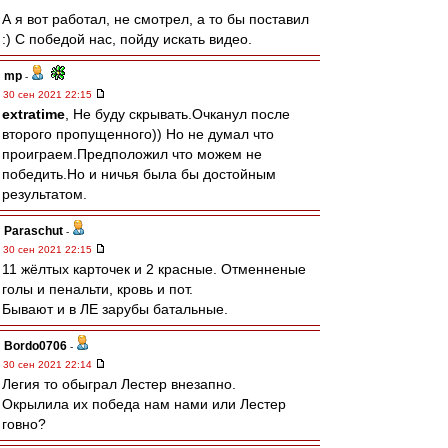
А я вот работал, не смотрел, а то бы поставил
:) С победой нас, пойду искать видео.
mp
-
30 сен 2021 22:15
extratime
, Не буду скрывать.Очканул после
второго пропущенного)) Но не думал что
проиграем.Предположил что можем не
победить.Но и ничья была бы достойным
результатом.
Paraschut
-
30 сен 2021 22:15
11 жёлтых карточек и 2 красные. Отменненые
голы и пенальти, кровь и пот.
Бывают и в ЛЕ зарубы батальные.
Bordo0706
-
30 сен 2021 22:14
Легия то обыграл Лестер внезапно.
Окрылила их победа нам нами или Лестер
говно?