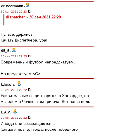
dr. noormann
-
30 сен 2021 22:23
dispatcher » 30 сен 2021 22:20
Ну, всё, держись.
Качать Диспетчера, ура!
95_5
-
30 сен 2021 22:23
Современный футбол непредсказуем.
Но предсказуем <C>
Шигала
-
30 сен 2021 22:22
Удивительные вещи творятся в Хогвардсе, но
мы едем в Чечню, там три оча. Вот наша цель.
L.А.V.
-
30 сен 2021 22:22
Иногда они возвращаются...
Как же я прыгал тогда, после победного