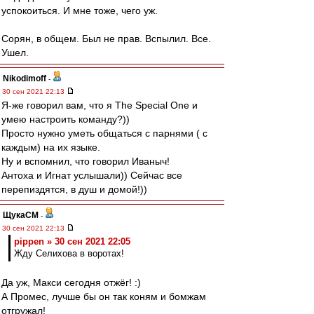
успокоиться. И мне тоже, чего уж.
Сорян, в общем. Был не прав. Вспылил. Все.
Ушел.
Nikodimoff
-
30 сен 2021 22:13
Я-же говорил вам, что я The Special One и
умею настроить команду?))
Просто нужно уметь общаться с парнями ( с
каждым) на их языке.
Ну и вспомнил, что говорил Иваныч!
Антоха и Игнат услышали)) Сейчас все
перепиздятся, в душ и домой!))
ЩукаСМ
-
30 сен 2021 22:13
pippen » 30 сен 2021 22:05
Жду Селихова в воротах!
Да уж, Макси сегодня отжёг! :)
А Промес, лучше бы он так коням и бомжам
отгружал!