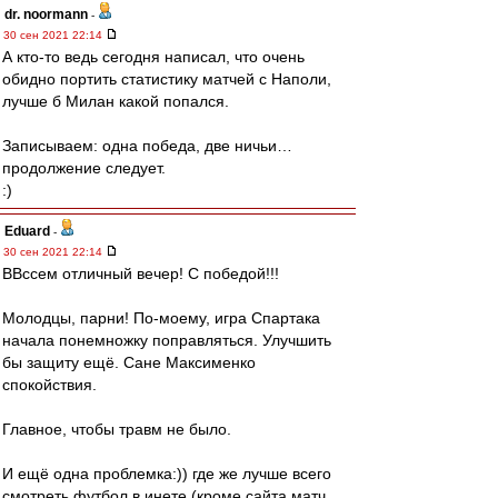
dr. noormann
-
30 сен 2021 22:14
А кто-то ведь сегодня написал, что очень
обидно портить статистику матчей с Наполи,
лучше б Милан какой попался.
Записываем: одна победа, две ничьи…
продолжение следует.
:)
Eduard
-
30 сен 2021 22:14
ВВссем отличный вечер! С победой!!!
Молодцы, парни! По-моему, игра Спартака
начала понемножку поправляться. Улучшить
бы защиту ещё. Сане Максименко
спокойствия.
Главное, чтобы травм не было.
И ещё одна проблемка:)) где же лучше всего
смотреть футбол в инете (кроме сайта матч