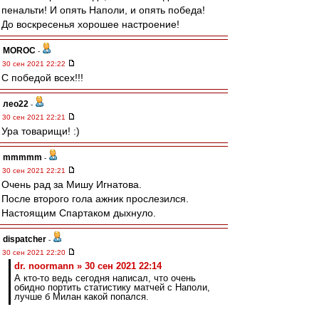
пенальти! И опять Наполи, и опять победа!
До воскресенья хорошее настроение!
MOROC
-
30 сен 2021 22:22
С победой всех!!!
лео22
-
30 сен 2021 22:21
Ура товарищи! :)
mmmmm
-
30 сен 2021 22:21
Очень рад за Мишу Игнатова.
После второго гола ажник прослезился.
Настоящим Спартаком дыхнуло.
dispatcher
-
30 сен 2021 22:20
dr. noormann » 30 сен 2021 22:14
А кто-то ведь сегодня написал, что очень
обидно портить статистику матчей с Наполи,
лучше б Милан какой попался.