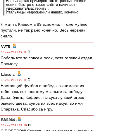
Наш Спартак примерно так от разных Уралов
ловит--быстро откроет счёт и начинает
удерживать/мастерить..
Итальянцы недооценили наших, конечно.
Я матч с Киевом в 89 вспомнил. Тоже муйню
пустили, не так рано конечно. Весь нервняк
сняло.
VVT5
-
30 сен 2021 22:11
Соболь что то совсем плох, хотя голевой отдал
Промесу.
Шигала
-
30 сен 2021 22:11
Настоящий футбол и победы выжимают из
тебя весь сок, поэтому мы пьем за победу!
Дааа, блять, Кофрие, ты сука лучший игрок
рыжего цвета, хуярь их всех нахуй, во имя
Спартака. Спасибо за игру.
BM1964
-
30 сен 2021 22:10