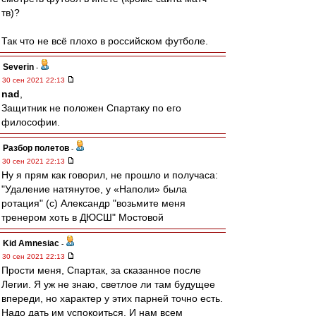
тв)?
Так что не всё плохо в российском футболе.
Severin
-
30 сен 2021 22:13
nad
,
Защитник не положен Спартаку по его
философии.
Разбор полетов
-
30 сен 2021 22:13
Ну я прям как говорил, не прошло и получаса:
"Удаление натянутое, у «Наполи» была
ротация" (с) Александр "возьмите меня
тренером хоть в ДЮСШ" Мостовой
Kid Amnesiac
-
30 сен 2021 22:13
Прости меня, Спартак, за сказанное после
Легии. Я уж не знаю, светлое ли там будущее
впереди, но характер у этих парней точно есть.
Надо дать им успокоиться. И нам всем