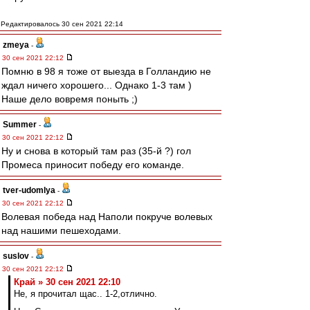
Редактировалось 30 сен 2021 22:14
zmeya
-
30 сен 2021 22:12
Помню в 98 я тоже от выезда в Голландию не
ждал ничего хорошего... Однако 1-3 там )
Наше дело вовремя поныть ;)
Summer
-
30 сен 2021 22:12
Ну и снова в который там раз (35-й ?) гол
Промеса приносит победу его команде.
tver-udomlya
-
30 сен 2021 22:12
Волевая победа над Наполи покруче волевых
над нашими пешеходами.
suslov
-
30 сен 2021 22:12
Край » 30 сен 2021 22:10
Не, я прочитал щас.. 1-2,отлично.