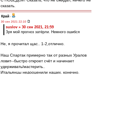
С ПОБЕДОЙ! Сказать, что не ожидал, ничего не
сказать.
Край
-
30 сен 2021 22:10
suslov » 30 сен 2021, 21:59
Зря мой прогноз затёрли. Немного ошибся
Не, я прочитал щас.. 1-2,отлично.
Наш Спартак примерно так от разных Уралов
ловит--быстро откроет счёт и начинает
удерживать/мастерить..
Итальянцы недооценили наших, конечно.
anton_tmb
-
30 сен 2021 22:10
Джентельмены, ощущение безоблачного
счастья!
На такое способен только московский Спартак
С победой!
Valentinovich
-
30 сен 2021 22:10