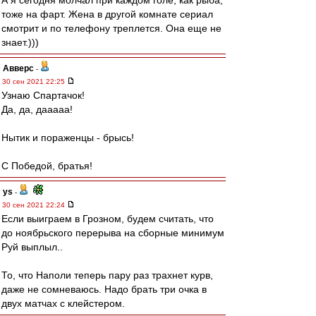
А я сегодня молчал при каждом голе, как рыба,
тоже на фарт. Жена в другой комнате сериал
смотрит и по телефону треплется. Она еще не
знает.)))
Авверс
-
30 сен 2021 22:25
Узнаю Спартачок!
Да, да, дааааа!
Нытик и пораженцы - брысь!
С Победой, братья!
ys
-
30 сен 2021 22:24
Если выиграем в Грозном, будем считать, что
до ноябрьского перерыва на сборные минимум
Руй выплыл..
То, что Наполи теперь пару раз трахнет курв,
даже не сомневаюсь. Надо брать три очка в
двух матчах с клейстером.