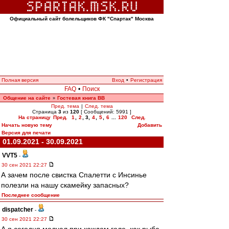
Официальный сайт болельщиков ФК "Спартак" Москва
Полная версия
Вход
•
Регистрация
FAQ
•
Поиск
Общение на сайте
Гостевая книга ВВ
»
Пред. тема
|
След. тема
Страница
3
из
120
[ Сообщений: 5991 ]
На страницу
Пред.
1
,
2
,
3
,
4
,
5
,
6
...
120
След.
Начать новую тему
Добавить
Версия для печати
01.09.2021 - 30.09.2021
VVT5
-
30 сен 2021 22:27
А зачем после свистка Спалетти с Инсинье
полезли на нашу скамейку запасных?
Последнее сообщение
dispatcher
-
30 сен 2021 22:27