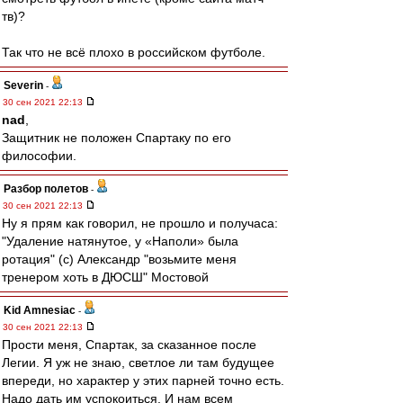
тв)?
Так что не всё плохо в российском футболе.
Severin
-
30 сен 2021 22:13
nad
,
Защитник не положен Спартаку по его
философии.
Разбор полетов
-
30 сен 2021 22:13
Ну я прям как говорил, не прошло и получаса:
"Удаление натянутое, у «Наполи» была
ротация" (с) Александр "возьмите меня
тренером хоть в ДЮСШ" Мостовой
Kid Amnesiac
-
30 сен 2021 22:13
Прости меня, Спартак, за сказанное после
Легии. Я уж не знаю, светлое ли там будущее
впереди, но характер у этих парней точно есть.
Надо дать им успокоиться. И нам всем