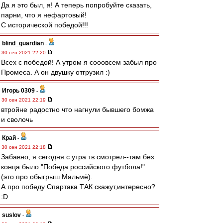
Да я это был, я! А теперь попробуйте сказать,
парни, что я нефартовый!
С исторической победой!!!
blind_guardian
-
30 сен 2021 22:20
Всех с победой! А утром я сооовсем забыл про
Промеса. А он двушку отгрузил :)
Игорь 0309
-
30 сен 2021 22:19
втройне радостно что нагнули бывшего бомжа
и сволочь
Край
-
30 сен 2021 22:18
Забавно, я сегодня с утра тв смотрел--там без
конца было "Победа российского футбола!"
(это про обыгрыш Мальмё).
А про победу Спартака ТАК скажут,интересно?
:D
suslov
-