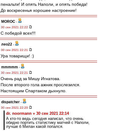
пенальти! И опять Наполи, и опять победа!
До воскресенья хорошее настроение!
MOROC
-
30 сен 2021 22:22
С победой всех!!!
лео22
-
30 сен 2021 22:21
Ура товарищи! :)
mmmmm
-
30 сен 2021 22:21
Очень рад за Мишу Игнатова.
После второго гола ажник прослезился.
Настоящим Спартаком дыхнуло.
dispatcher
-
30 сен 2021 22:20
dr. noormann » 30 сен 2021 22:14
А кто-то ведь сегодня написал, что очень
обидно портить статистику матчей с Наполи,
лучше б Милан какой попался.