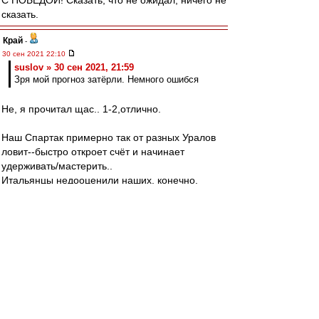
С ПОБЕДОЙ! Сказать, что не ожидал, ничего не
сказать.
Край
-
30 сен 2021 22:10
suslov » 30 сен 2021, 21:59
Зря мой прогноз затёрли. Немного ошибся
Не, я прочитал щас.. 1-2,отлично.
Наш Спартак примерно так от разных Уралов
ловит--быстро откроет счёт и начинает
удерживать/мастерить..
Итальянцы недооценили наших, конечно.
anton_tmb
-
30 сен 2021 22:10
Джентельмены, ощущение безоблачного
счастья!
На такое способен только московский Спартак
С победой!
Valentinovich
-
30 сен 2021 22:10