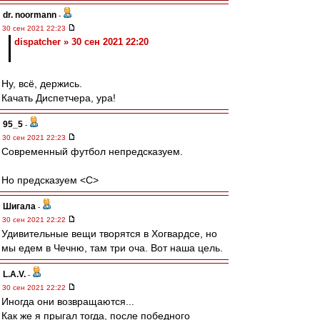
dr. noormann
-
30 сен 2021 22:23
dispatcher » 30 сен 2021 22:20
Ну, всё, держись.
Качать Диспетчера, ура!
95_5
-
30 сен 2021 22:23
Современный футбол непредсказуем.
Но предсказуем <C>
Шигала
-
30 сен 2021 22:22
Удивительные вещи творятся в Хогвардсе, но
мы едем в Чечню, там три оча. Вот наша цель.
L.А.V.
-
30 сен 2021 22:22
Иногда они возвращаются...
Как же я прыгал тогда, после победного