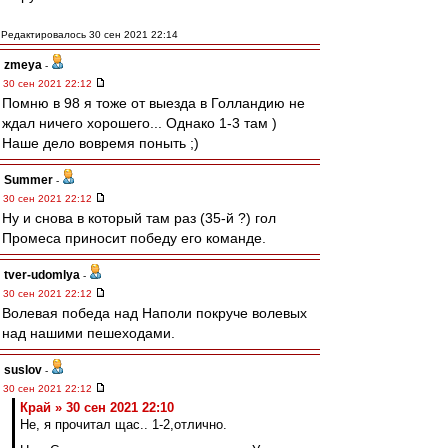
Редактировалось 30 сен 2021 22:14
zmeya
-
30 сен 2021 22:12
Помню в 98 я тоже от выезда в Голландию не
ждал ничего хорошего... Однако 1-3 там )
Наше дело вовремя поныть ;)
Summer
-
30 сен 2021 22:12
Ну и снова в который там раз (35-й ?) гол
Промеса приносит победу его команде.
tver-udomlya
-
30 сен 2021 22:12
Волевая победа над Наполи покруче волевых
над нашими пешеходами.
suslov
-
30 сен 2021 22:12
Край » 30 сен 2021 22:10
Не, я прочитал щас.. 1-2,отлично.