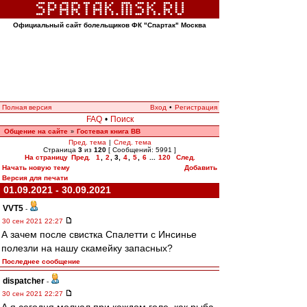
Официальный сайт болельщиков ФК "Спартак" Москва
Полная версия
Вход
•
Регистрация
FAQ
•
Поиск
Общение на сайте
Гостевая книга ВВ
»
Пред. тема
|
След. тема
Страница
3
из
120
[ Сообщений: 5991 ]
На страницу
Пред.
1
,
2
,
3
,
4
,
5
,
6
...
120
След.
Начать новую тему
Добавить
Версия для печати
01.09.2021 - 30.09.2021
VVT5
-
30 сен 2021 22:27
А зачем после свистка Спалетти с Инсинье
полезли на нашу скамейку запасных?
Последнее сообщение
dispatcher
-
30 сен 2021 22:27