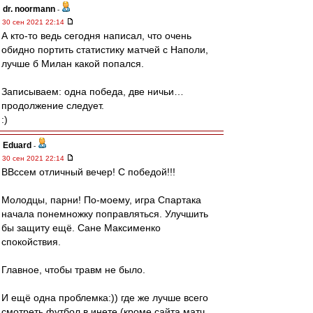
dr. noormann
-
30 сен 2021 22:14
А кто-то ведь сегодня написал, что очень
обидно портить статистику матчей с Наполи,
лучше б Милан какой попался.
Записываем: одна победа, две ничьи…
продолжение следует.
:)
Eduard
-
30 сен 2021 22:14
ВВссем отличный вечер! С победой!!!
Молодцы, парни! По-моему, игра Спартака
начала понемножку поправляться. Улучшить
бы защиту ещё. Сане Максименко
спокойствия.
Главное, чтобы травм не было.
И ещё одна проблемка:)) где же лучше всего
смотреть футбол в инете (кроме сайта матч