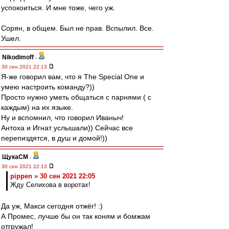
успокоиться. И мне тоже, чего уж.
Сорян, в общем. Был не прав. Вспылил. Все.
Ушел.
Nikodimoff
-
30 сен 2021 22:13
Я-же говорил вам, что я The Special One и
умею настроить команду?))
Просто нужно уметь общаться с парнями ( с
каждым) на их языке.
Ну и вспомнил, что говорил Иваныч!
Антоха и Игнат услышали)) Сейчас все
перепиздятся, в душ и домой!))
ЩукаСМ
-
30 сен 2021 22:13
pippen » 30 сен 2021 22:05
Жду Селихова в воротах!
Да уж, Макси сегодня отжёг! :)
А Промес, лучше бы он так коням и бомжам
отгружал!