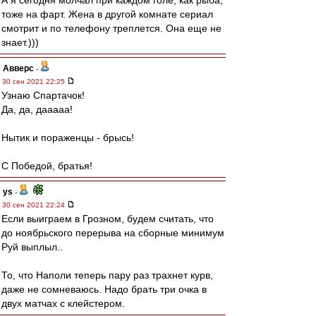
А я сегодня молчал при каждом голе, как рыба,
тоже на фарт. Жена в другой комнате сериал
смотрит и по телефону треплется. Она еще не
знает.)))
Авверс
-
30 сен 2021 22:25
Узнаю Спартачок!
Да, да, дааааа!
Нытик и пораженцы - брысь!
С Победой, братья!
ys
-
30 сен 2021 22:24
Если выиграем в Грозном, будем считать, что
до ноябрьского перерыва на сборные минимум
Руй выплыл..
То, что Наполи теперь пару раз трахнет курв,
даже не сомневаюсь. Надо брать три очка в
двух матчах с клейстером.