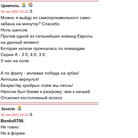
Ценитель
-
30 сен 2021 22:24
Можно я выйду из самопроизвольного само-
забана на минутку? Спасибо.
Ноль шансов.
Против одной из сильнейших команд Европы
на данный момент.
Которая катком проехалась по командам
Серии А - 3:0, 4:0, 3:0.
У них на поле.
А по факту - волевая победа на зубах!
Антошка вернулся!
Безумству храбрых поём мы песнь!
Наполи был ближе к разгрому, чем к ничьей.
Отскочил костоломный колхоз.
Severin
-
30 сен 2021 22:23
Bordo0706
,
Не говно.
Не в форме.