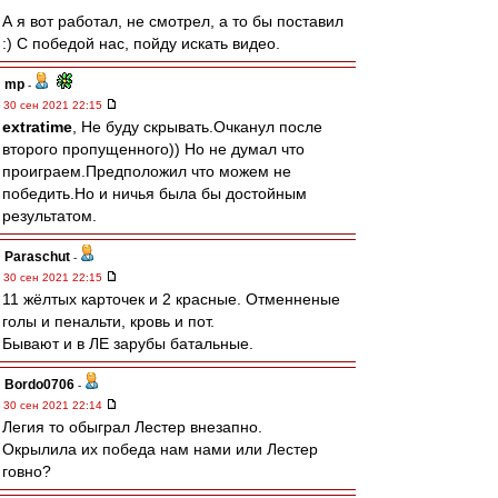
А я вот работал, не смотрел, а то бы поставил
:) С победой нас, пойду искать видео.
mp
-
30 сен 2021 22:15
extratime
, Не буду скрывать.Очканул после
второго пропущенного)) Но не думал что
проиграем.Предположил что можем не
победить.Но и ничья была бы достойным
результатом.
Paraschut
-
30 сен 2021 22:15
11 жёлтых карточек и 2 красные. Отменненые
голы и пенальти, кровь и пот.
Бывают и в ЛЕ зарубы батальные.
Bordo0706
-
30 сен 2021 22:14
Легия то обыграл Лестер внезапно.
Окрылила их победа нам нами или Лестер
говно?