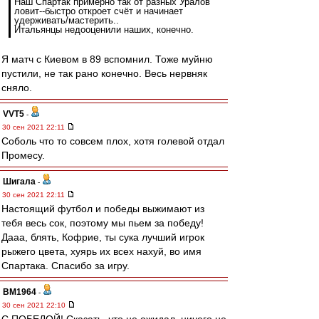
Наш Спартак примерно так от разных Уралов
ловит--быстро откроет счёт и начинает
удерживать/мастерить..
Итальянцы недооценили наших, конечно.
Я матч с Киевом в 89 вспомнил. Тоже муйню
пустили, не так рано конечно. Весь нервняк
сняло.
VVT5
-
30 сен 2021 22:11
Соболь что то совсем плох, хотя голевой отдал
Промесу.
Шигала
-
30 сен 2021 22:11
Настоящий футбол и победы выжимают из
тебя весь сок, поэтому мы пьем за победу!
Дааа, блять, Кофрие, ты сука лучший игрок
рыжего цвета, хуярь их всех нахуй, во имя
Спартака. Спасибо за игру.
BM1964
-
30 сен 2021 22:10