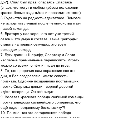
до?). Спал был прав, опасаясь Спартака
(знает, что могут в любом куёвом положении
красно-белые выдать/как и провалиться тоже).
5 Судейство на редкость адекватное. Помогли
не испортить лучший после чемпионства матч
нашей команды.
6. Вратаря у нас хорошего нет уже третий
сезон и это дыра в составе. Такие "рекорды"
ставить на первых секундах, это всем
рекордам рекорд.
7. Буки должны Шерифу, Спартаку и Легии
неслабые премиальные перечислить. Играть
можно со всеми, о чём и писал до игры.
8. Те, кто пророчил нам поражение все эти
дни, я Вас поздравляю, имете совесть
признать. Вдвойне поздравляю поставивших
против Спартака деньги - верной дорогой
идёте товарищи. Он всё видит!
9. Волевая красивая победа любимой команды
против заведомо сильнейшего соперника, что
ещё надо преданному болельщику?!
10. По мне, так эта сегодняшняя победа