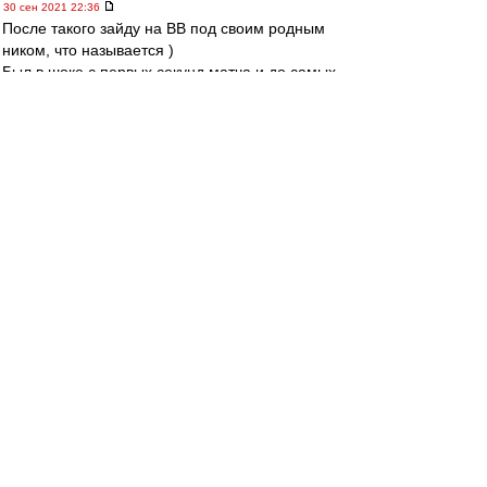
30 сен 2021 22:36
После такого зайду на ВВ под своим родным
ником, что называется )
Был в шоке с первых секунд матча и до самых
последних! Что это было?!?!? )) А не все ли
равно? Мяч круглый, поле одинаковое для
всех, шансы всегда есть. На фига тут что-то
анализировать и кого-то ругать и даже хвалить
после такого? Включите уже в себе ребенка-
болельщика и просто порадуйтесь, как в
детстве!
Всех с победой!!!!
Б.Г.-74
-
30 сен 2021 22:35
Черный плащ
,
спасибо,дорогой :)
95_5
-
30 сен 2021 22:35
Мы 3 гола Наполи?
Витек обводит?