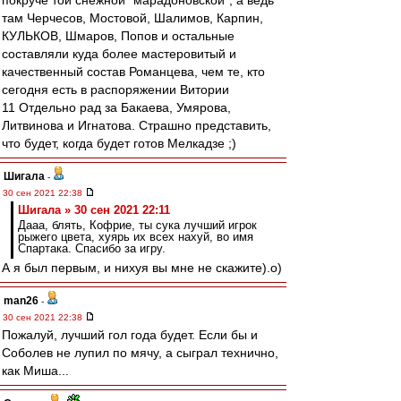
покруче той снежной "марадоновской", а ведь
там Черчесов, Мостовой, Шалимов, Карпин,
КУЛЬКОВ, Шмаров, Попов и остальные
составляли куда более мастеровитый и
качественный состав Романцева, чем те, кто
сегодня есть в распоряжении Витории
11 Отдельно рад за Бакаева, Умярова,
Литвинова и Игнатова. Страшно представить,
что будет, когда будет готов Мелкадзе ;)
Шигала
-
30 сен 2021 22:38
Шигала » 30 сен 2021 22:11
Дааа, блять, Кофрие, ты сука лучший игрок
рыжего цвета, хуярь их всех нахуй, во имя
Спартака. Спасибо за игру.
А я был первым, и нихуя вы мне не скажите).о)
man26
-
30 сен 2021 22:38
Пожалуй, лучший гол года будет. Если бы и
Соболев не лупил по мячу, а сыграл технично,
как Миша...