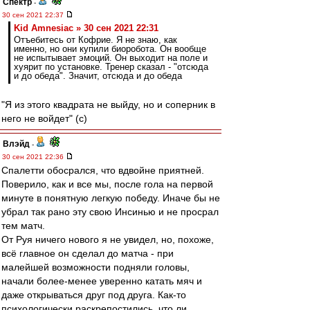
Спектр
-
30 сен 2021 22:37
Kid Amnesiac » 30 сен 2021 22:31
Отъебитесь от Кофрие. Я не знаю, как
именно, но они купили биоробота. Он вообще
не испытывает эмоций. Он выходит на поле и
хуярит по установке. Тренер сказал - "отсюда
и до обеда". Значит, отсюда и до обеда
"Я из этого квадрата не выйду, но и соперник в
него не войдет" (с)
Влэйд
-
30 сен 2021 22:36
Спалетти обосрался, что вдвойне приятней.
Поверило, как и все мы, после гола на первой
минуте в понятную легкую победу. Иначе бы не
убрал так рано эту свою Инсинью и не просрал
тем матч.
От Руя ничего нового я не увидел, но, похоже,
всё главное он сделал до матча - при
малейшей возможности подняли головы,
начали более-менее уверенно катать мяч и
даже открываться друг под друга. Как-то
психологически раскрепостились, что ли.