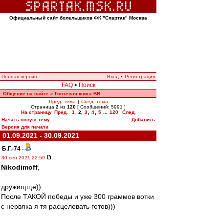
Официальный сайт болельщиков ФК "Спартак" Москва
Полная версия
Вход
•
Регистрация
FAQ
•
Поиск
Общение на сайте
Гостевая книга ВВ
»
Пред. тема
|
След. тема
Страница
2
из
120
[ Сообщений: 5991 ]
На страницу
Пред.
1
,
2
,
3
,
4
,
5
...
120
След.
Начать новую тему
Добавить
Версия для печати
01.09.2021 - 30.09.2021
Б.Г.-74
-
30 сен 2021 22:59
Nikodimoff
,
дружищще))
После ТАКОЙ победы и уже 300 граммов вотки
с нервяка я тя расцеловать готов)))