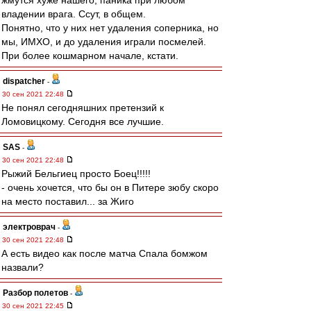
жмутся хуже нашего, паника при любом
владении врага. Ссут, в общем.
Понятно, что у них нет удаления соперника, но
мы, ИМХО, и до удаления играли посмелей.
При более кошмарном начале, кстати.
dispatcher
-
30 сен 2021 22:48
Не понял сегодняшних претензий к
Ломовицкому. Сегодня все лучшие.
SAS
-
30 сен 2021 22:48
Рыжий Бельгиец просто Боец!!!!!
- очень хочется, что бы он в Питере зюбу скоро
на место поставил... за Жиго
электроврач
-
30 сен 2021 22:48
А есть видео как после матча Спала бомжом
назвали?
Разбор полетов
-
30 сен 2021 22:45