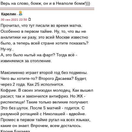
Верь на слово, бомж, он и в Неаполе бомж!)))
Карелин
-
30 сен 2021 22:50
Прочитал, что тут писали во время матча.
Особенно в первом тайме. Ну, то, что вы не
аналитики ни разу, это всей Москве известно
было, а теперь всей стране хотите показать?
Ну-ну..
А, это было нытьё на фарт? Тогда всё -
извиняемся за отопление.
Максименко играет второй год без подмены.
Чего вы хотите-то? Второго Дасаева? Будет,
через 2 года. Как 25 исполнится.
Кофрие. В своих эпизодах молодец. Как вышел
расист, так и закончился антифриз. Но ЖК -
риспектище! Такие только великие получают.
Это без шуток. После 5 матчей - годится. С
разумной ротацией с Николашей - вдвойне.
Промес в первом тайме ругал на всех языках,
какие он знает. Впрочем, всем досталось.
Кроме Бакаева.