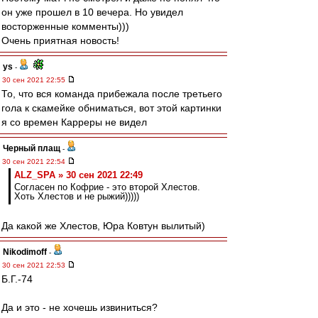
он уже прошел в 10 вечера. Но увидел
восторженные комменты)))
Очень приятная новость!
ys
-
30 сен 2021 22:55
То, что вся команда прибежала после третьего
гола к скамейке обниматься, вот этой картинки
я со времен Карреры не видел
Черный плащ
-
30 сен 2021 22:54
ALZ_SPA » 30 сен 2021 22:49
Согласен по Кофрие - это второй Хлестов.
Хоть Хлестов и не рыжий)))))
Да какой же Хлестов, Юра Ковтун вылитый)
Nikodimoff
-
30 сен 2021 22:53
Б.Г.-74
Да и это - не хочешь извиниться?