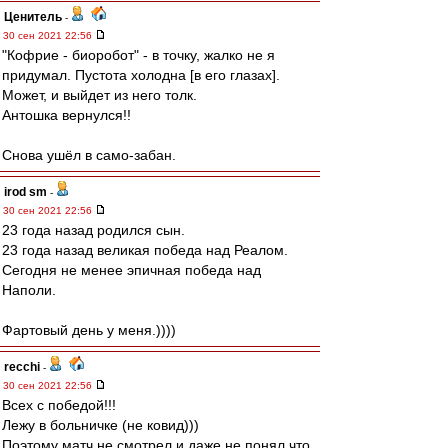
Ценитель
-
30 сен 2021 22:56
"Кофрие - биоробот" - в точку, жалко не я
придумал. Пустота холодна [в его глазах].
Может, и выйдет из него толк.
Антошка вернулся!!
Снова ушёл в само-забан.
irod sm
-
30 сен 2021 22:56
23 года назад родился сын.
23 года назад великая победа над Реалом.
Сегодня не менее эпичная победа над
Наполи.
Фартовый день у меня.))))
recchi
-
30 сен 2021 22:56
Всех с победой!!!
Лежу в больничке (не ковид)))
Поэтому матч не смотрел и даже не понял что