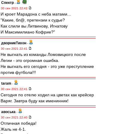
Спектр
-
30 сен 2021 22:42
И кроет Марадона с неба матами...
"Какие, бл@, претензии к судье?
Как слили вы Литвинову, Игнатову
И Максимилиано Кофрие?"
дворникТихон
-
30 сен 2021 22:41
Не выгнать из команды Ломовицкого после
Легии - это огромная ошибка.
Не выгнать его сегодня - это уже преступление
против футбола!!!
taram
-
30 сен 2021 22:41
Сегодня по отелю ходил на цветах как крейсер
Варяг. Завтра буду как именинник!
авоська
-
30 сен 2021 22:40
Отличная победа!
Жаль не 4-1.