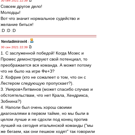
30 сен 2021 22:39
Совсем другое дело!
Молодцы!
Вот что значит нормальное судейство и
желание биться!
:D :D :D
Nevladimirovi4
-
30 сен 2021 22:39
1. С заслуженной победой! Когда Мозес и
Промес демонстрируют свой потенциал, то
преображается вся команда. А может потому
что не было на игре Фе+З?
2. Кофрие (кто не сожалеет о том, что он с
Лестером следующую пропускает?).
3. Умяров+Литвинов (может спасибо случаю и
обстоятельствам, что нет Крала, Хендрикса,
Зобнина?)
4. Наполи был очень хорош своими
диагоналями в первом тайме, но мы были в
целом лучше и не сдохли под конец против
лучшей на сегодня итальянской команды ("мы
же бегаем, как они пешком ходят" так говорили