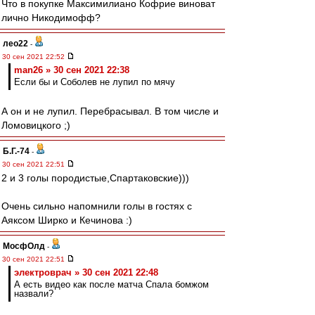
Что в покупке Максимилиано Кофрие виноват
лично Никодимофф?
лео22
-
30 сен 2021 22:52
man26 » 30 сен 2021 22:38
Если бы и Соболев не лупил по мячу
А он и не лупил. Перебрасывал. В том числе и
Ломовицкого ;)
Б.Г.-74
-
30 сен 2021 22:51
2 и 3 голы породистые,Спартаковские)))
Очень сильно напомнили голы в гостях с
Аяксом Ширко и Кечинова :)
МосфОлд
-
30 сен 2021 22:51
электроврач » 30 сен 2021 22:48
А есть видео как после матча Спала бомжом
назвали?