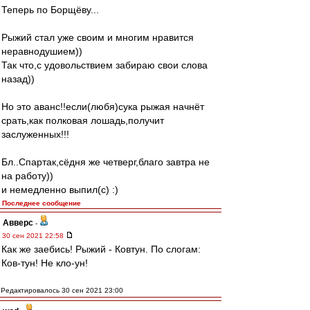
Теперь по Борщёву...
Рыжий стал уже своим и многим нравится
неравнодушием))
Так что,с удовольствием забираю свои слова
назад))
Но это аванс!!если(любя)сука рыжая начнёт
срать,как полковая лошадь,получит
заслуженных!!!
Бл..Спартак,сёдня же четверг,благо завтра не
на работу))
и немедленно выпил(с) :)
Последнее сообщение
Авверс
-
30 сен 2021 22:58
Как же заебись! Рыжий - Ковтун. По слогам:
Ков-тун! Не кло-ун!
Редактировалось 30 сен 2021 23:00