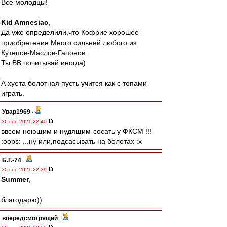
Все молодцы!
Kid Amnesiac
,
Да уже определили,что Кофрие хорошее
приобретение.Много сильней любого из
Кутепов-Маслов-Гапонов.
Ты ВВ почитывай иногда)
А хуета болотная пусть учится как с топами
играть.
Увар1969
-
30 сен 2021 22:40
ввсем ноющим и нудящим-сосать у ФКСМ !!!
:oops: ...ну или,подсасывать на болотах :x
Б.Г.-74
-
30 сен 2021 22:39
Summer
,
благодарю))
впередсмотрящий
-