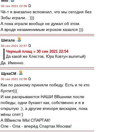
wod
-
30 сен 2021 22:58
Чё-т я внезапно вспомнил, что мы сегодня без
Зобы играли... )))
А пока играли вообще не думал об этом.
А вроде незаменимым игроком казался )))
Шигала
-
30 сен 2021 22:57
Черный плащ » 30 сен 2021 22:54
Да какой же Хлестов, Юра Ковтун вылитый)
Да. Именно.
ЩукаСМ
-
30 сен 2021 22:56
Как по разному приняли победу. Есть и те кто
бухтит(((
И как раскрываются НАШИ ВВшники после
победы, одни бухают как, собственно и я в
открытую :), а другие втихоря вискарик, пока
жёны спят:)
А ВВместе МЫ СПАРТАК!
Оле - Ола - вперёд Спартак Москва!