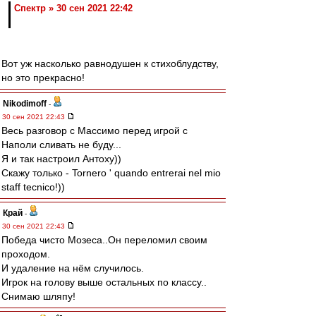
Спектр » 30 сен 2021 22:42
Вот уж насколько равнодушен к стихоблудству,
но это прекрасно!
Nikodimoff
-
30 сен 2021 22:43
Весь разговор с Массимо перед игрой с
Наполи сливать не буду...
Я и так настроил Антоху))
Скажу только - Tornero ' quando entrerai nel mio
staff tecnico!))
Край
-
30 сен 2021 22:43
Победа чисто Мозеса..Он переломил своим
проходом.
И удаление на нём случилось.
Игрок на голову выше остальных по классу..
Снимаю шляпу!