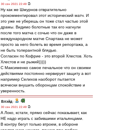
30 сен 2021 22:49
Ну как же Шмурнов отвратительно
прокомментировал этот исторический матч. И
это уже не уберешь он тоже стал частью этой
драмы. Видимо болотные так его нагнули
после того матча с сочью что он даже в
международном матче Спартака не может
просто за него болеть во время репортажа, а
не быть толерантной блядью.
Согласен по Кофрие - это второй Хлестов. Хоть
Хлестов и не рыжий)))))
С Максименко самое печальное что он своими
действиями постоянно нервирует защиту а вот
например Селихов наоборот пытается
всячески внушить оборонцам спокойствие и
уверенность.
Влэйд
-
30 сен 2021 22:49
А Локо, кстати, прямо сейчас показывает, как
НЕ надо играть с забившими итальянцами.
В контру бегут только втроем, в обороне