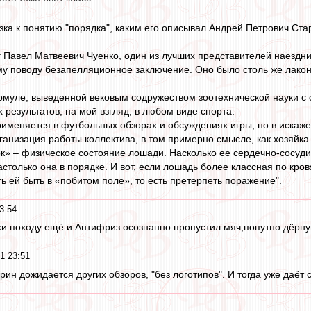
зка к понятию "порядка", каким его описывал Андрей Петрович Стар
г Павел Матвеевич Чуенко, один из лучших представителей наезд
му поводу безапелляционное заключение. Оно было столь же лакон
рмуле, выведенной вековым содружеством зоотехнической науки с
 результатов, на мой взгляд, в любом виде спорта.
именяется в футбольных обзорах и обсуждениях игры, но в искаж
ганизация работы коллектива, в том примерно смысле, как хозяйка 
к» – физическое состояние лошади. Насколько ее сердечно-сосуд
столько она в порядке. И вот, если лошадь более классная по кро
ь ей быть в «побитом поле», то есть претерпеть поражение".
3:54
хи походу ещё и Антифриз осознанно пропустил мяч,попутно дёрнув 
1 23:51
. Грин дожидается других обзоров, "без логотипов". И тогда уже даёт 