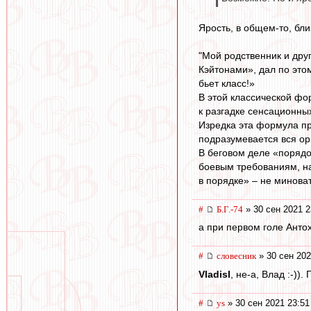
Ярость, в общем-то, бли
"Мой родственник и дру
Кэйтонами», дал по это
бьет класс!»
В этой классической фо
к разгадке сенсационных
Изредка эта формула пр
подразумевается вся ор
В беговом деле «порядо
боевым требованиям, на
в порядке» – не миноват
#
Б.Г.-74
» 30 сен 2021 2
а при первом голе Анто
#
словесник
» 30 сен 202
Vladisl
, не-а, Влад :-))
#
ys
» 30 сен 2021 23:51