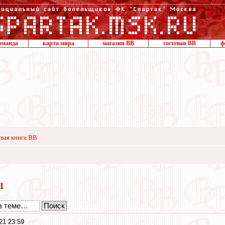
оманда
карта мира
магазин ВВ
гостевая ВВ
ф
вая книга ВВ
21
21 23:59