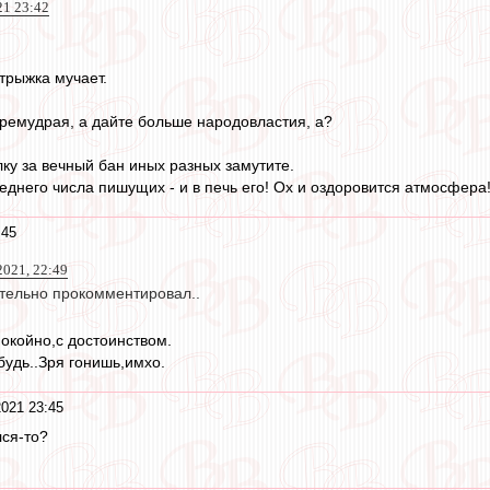
21 23:42
трыжка мучает.
ремудрая, а дайте больше народовластия, а?
лку за вечный бан иных разных замутите.
еднего числа пишущих - и в печь его! Ох и оздоровится атмосфера
:45
2021, 22:49
ительно прокомментировал..
покойно,с достоинством.
будь..Зря гонишь,имхо.
2021 23:45
лся-то?