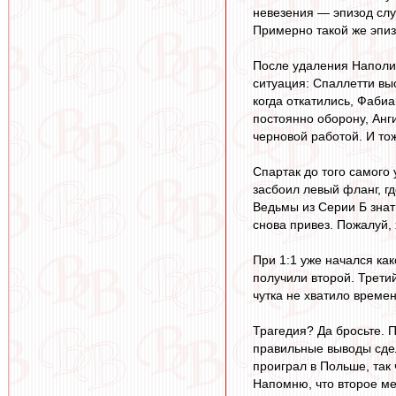
невезения — эпизод слу
Примерно такой же эпиз
После удаления Наполи 
ситуация: Спаллетти вы
когда откатились, Фаби
постоянно оборону, Анг
черновой работой. И то
Спартак до того самого 
засбоил левый фланг, г
Ведьмы из Серии Б знат
снова привез. Пожалуй,
При 1:1 уже начался как
получили второй. Третий
чутка не хватило време
Трагедия? Да бросьте. П
правильные выводы сдел
проиграл в Польше, так 
Напомню, что второе ме