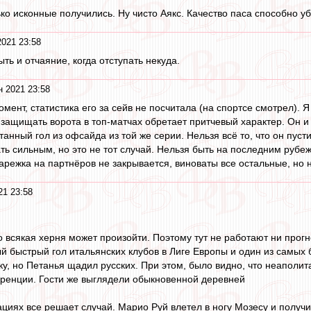
ко исконные получились. Ну чисто Аякс. Качество паса способно уб
2021 23:58
ть и отчаяние, когда отступать некуда.
н 2021 23:58
мент, статистика его за сейв не посчитала (на спортсе смотрел). Я
защищать ворота в топ-матчах обретает притчевый характер. Он и 
нный гол из офсайда из той же серии. Нельзя всё то, что он пус
ть сильным, но это не тот случай. Нельзя быть на последним рубе
арежка на партнёров не закрывается, виноваты все остальные, но н
21 23:58
)
о всякая херня может произойти. Поэтому тут не работают ни прогн
ый быстрый гол итальянских клубов в Лиге Европы и один из самых
ку, но Петанья щадил русских. При этом, было видно, что неаполи
ренции. Гости же выглядели обыкновенной деревней
уациях все решает случай. Марио Руй влетел в ногу Мозесу и получ