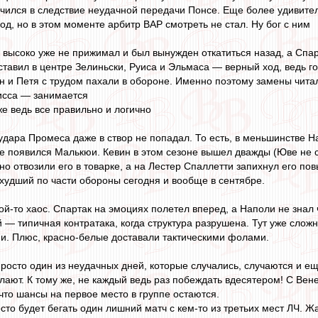
чился в следствие неудачной передачи Понсе. Еще более удивитель
од, но в этом моменте арбитр ВАР смотреть не стал. Ну бог с ним
высоко уже не прижимал и был вынужден откатиться назад, а Спарт
ставил в центре Зелиньски, Руиса и Эльмаса — верный ход, ведь г
ан и Петя с трудом пахали в обороне. Именно поэтому замены чита
исса — занимается
же ведь все правильно и логично
удара Промеса даже в створ не попадал. То есть, в меньшинстве На
де появился Малькюи. Кевин в этом сезоне вышел дважды (Юве не сч
но отвозили его в товарке, а на Лестер Спаллетти запихнул его п
 худший по части обороны сегодня и вообще в сентябре.
ой-то хаос. Спартак на эмоциях полетел вперед, а Наполи не знал 
 — типичная контратака, когда структура разрушена. Тут уже сложн
ни. Плюс, красно-белые доставали тактическими фолами.
росто один из неудачных дней, которые случались, случаются и еще 
ают. К тому же, не каждый ведь раз побеждать вдесятером! С Вене
что шансы на первое место в группе остаются.
сто будет бегать один лишний матч с кем-то из третьих мест ЛЧ. Ж