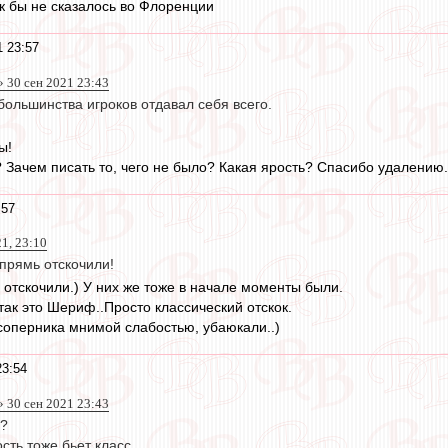
к бы не сказалось во Флоренции
1 23:57
 30 сен 2021 23:43
большинства игроков отдавал себя всего.
ы!
? Зачем писать то, чего не было? Какая ярость? Спасибо удалению. К
:57
21, 23:10
впрямь отскочили!
 отскочили.) У них же тоже в начале моменты были.
-так это Шериф..Просто классический отскок.
соперника мнимой слабостью, убаюкали..)
23:54
 30 сен 2021 23:43
с?
сть тоже бьет класс.