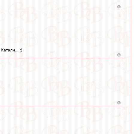
атали... :)