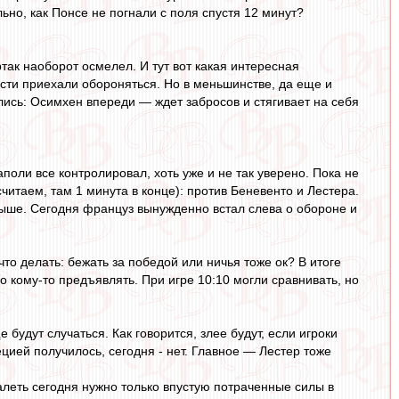
но, как Понсе не погнали с поля спустя 12 минут?
ак наоборот осмелел. И тут вот какая интересная
ости приехали обороняться. Но в меньшинстве, да еще и
лись: Осимхен впереди — ждет забросов и стягивает на себя
поли все контролировал, хоть уже и не так уверено. Пока не
итаем, там 1 минута в конце): против Беневенто и Лестера.
овыше. Сегодня француз вынужденно встал слева о обороне и
что делать: бежать за победой или ничья тоже ок? В итоге
о кому-то предъявлять. При игре 10:10 могли сравнивать, но
будут случаться. Как говорится, злее будут, если игроки
цией получилось, сегодня - нет. Главное — Лестер тоже
алеть сегодня нужно только впустую потраченные силы в