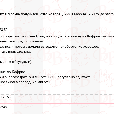
них в Москве получится. 24го ноября у них в Москве. А 21го до этог
23:50
 обзоры матчей Сен-Трюйдена и сделать вывод по Кофрие как чуть
лишь свои предположения.
ались и потом сделали вывод,что приобретение хорошее.
тать внимательно.
Дамиром обсуждали)
ние по Кофрие.
 и энергозатратно и минуте к 80й регулярно сдыхает.
косячков в последние минуты.
.
1 23:53
23:48