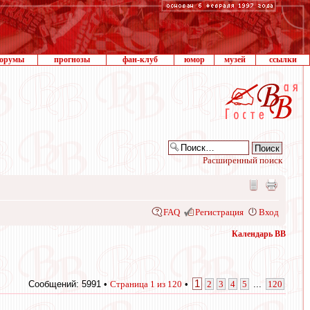
орумы
прогнозы
фан-клуб
юмор
музей
ссылки
Расширенный поиск
FAQ
Регистрация
Вход
Календарь ВВ
1
Сообщений: 5991 •
Страница
1
из
120
•
2
3
4
5
...
120