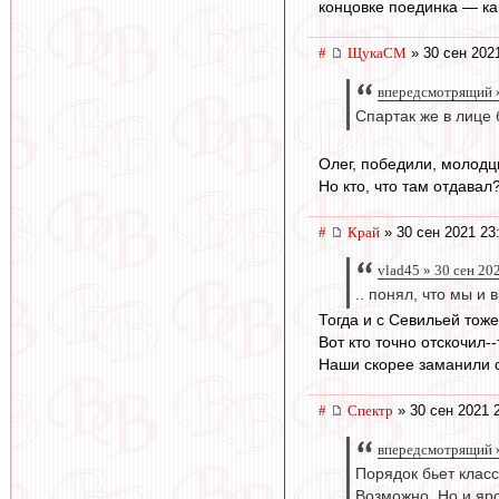
концовке поединка — ка
#
ЩукаСМ
» 30 сен 202
впередсмотрящий »
Спартак же в лице 
Олег, победили, молодц
Но кто, что там отдавал
#
Край
» 30 сен 2021 23
vlad45 » 30 сен 20
.. понял, что мы и 
Тогда и с Севильей тоже
Вот кто точно отскочил-
Наши скорее заманили 
#
Спектр
» 30 сен 2021 
впередсмотрящий »
Порядок бьет клас
Возможно. Но и яро