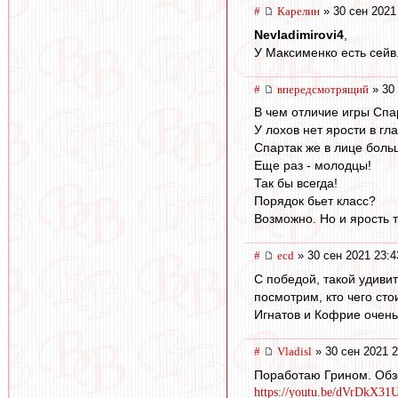
#
Карелин
» 30 сен 2021
Nevladimirovi4
,
У Максименко есть сейв
#
впередсмотрящий
» 30 
В чем отличие игры Спа
У лохов нет ярости в гла
Спартак же в лице больш
Еще раз - молодцы!
Так бы всегда!
Порядок бьет класс?
Возможно. Но и ярость т
#
ecd
» 30 сен 2021 23:4
С победой, такой удиви
посмотрим, кто чего сто
Игнатов и Кофрие очень
#
Vladisl
» 30 сен 2021 2
Поработаю Грином. Обз
https://youtu.be/dVrDkX3