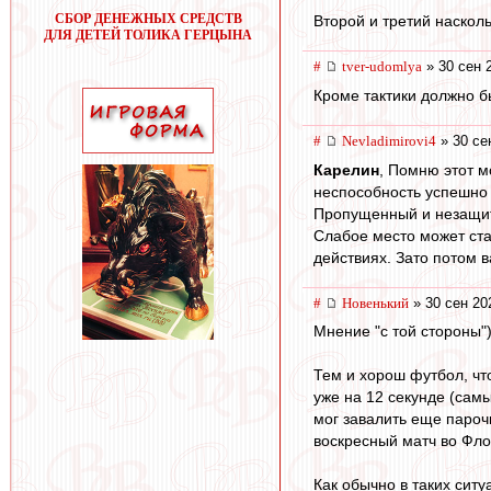
СБОР ДЕНЕЖНЫХ СРЕДСТВ
Второй и третий насколь
ДЛЯ ДЕТЕЙ ТОЛИКА ГЕРЦЫНА
#
tver-udomlya
» 30 сен 
Кроме тактики должно бы
#
Nevladimirovi4
» 30 се
Карелин
, Помню этот мо
неспособность успешно 
Пропущенный и незащита
Слабое место может ста
действиях. Зато потом в
#
Новенький
» 30 сен 20
Мнение "с той стороны"
Тем и хорош футбол, чт
уже на 12 секунде (сам
мог завалить еще пароч
воскресный матч во Фло
Как обычно в таких сит