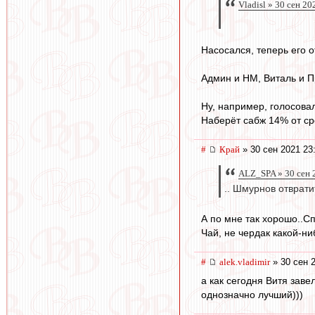
Vladisl » 30 сен 20
Насосался, теперь его о
Админ и НМ, Виталь и П
Ну, например, голосова
Наберёт сабж 14% от ср
#
Край
» 30 сен 2021 23
ALZ_SPA » 30 сен 
.. Шмурнов отврат
А по мне так хорошо..С
Чай, не чердак какой-ни
#
alek.vladimir
» 30 сен 
а как сегодня Витя заве
однозначно лучший)))