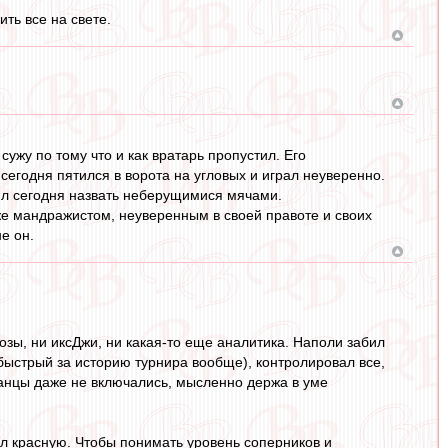
ить все на свете.
 сужу по тому что и как вратарь пропустил. Его
сегодня пятился в ворота на угловых и играл неуверенно.
тил сегодня назвать неберущимися мячами.
же мандражистом, неуверенным в своей правоте и своих
е он.
озы, ни иксДжи, ни какая-то еще аналитика. Наполи забил
 быстрый за историю турнира вообще), контролировал все,
танцы даже не включались, мысленно держа в уме
ил красную. Чтобы понимать уровень соперников и