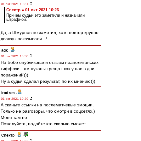
01 окт 2021 10:31
Спектр » 01 окт 2021 10:26
Причем судьи это заметили и назначили
штрафной.
Да, а Шмурнов не заметил, хотя повтор крупно
дважды показывали. :/
agk
-
01 окт 2021 10:30
На Бобе опубликовали отзывы неаполитанских
тиффози: там пуканы трещат, как у нас в дни
поражений)))
Ну а судья сделал результат, по их мнению)))
irod sm
-
01 окт 2021 10:29
А скиньте ссылки на послематчевые эмоции.
Только не разговоры, что смотри в соцсетях.)
Меня там нет.
Пожалуйста, подайте кто сколько сможет.
Спектр
-