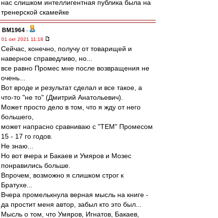
нас слишком интеллигентная публика была на
тренерской скамейке
BM1964
-
01 окт 2021 11:18
Сейчас, конечно, получу от товарищей и
наверное справедливо, но...
все равно Промес мне после возвращения не
очень...
Вот вроде и результат сделал и все такое, а
что-то "не то" (Дмитрий Анатольевич).
Может просто дело в том, что я жду от него
большего,
может напрасно сравниваю с "ТЕМ" Промесом
15 - 17 го годов.
Не знаю...
Но вот вчера и Бакаев и Умяров и Мозес
понравились больше.
Впрочем, возможно я слишком строг к
Братухе...
Вчера промелькнула верная мысль на книге -
да простит меня автор, забыл кто это был...
Мысль о том, что Умяров, Игнатов, Бакаев,