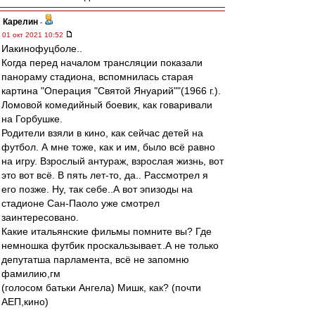
Карелин
-
01 окт 2021 10:52
Иакинофуцболе..
Когда перед началом трансляции показали
панораму стадиона, вспомнилась старая
картина "Операция "Святой Януарий""(1966 г.).
Ломовой комедийный боевик, как говаривали
на Горбушке.
Родители взяли в кино, как сейчас детей на
футбол. А мне тоже, как и им, было всё равно
на игру. Взрослый антураж, взрослая жизнь, вот
это вот всё. В пять лет-то, да.. Рассмотрел я
его позже. Ну, так себе..А вот эпизоды на
стадионе Сан-Паоло уже смотрел
заинтересовано.
Какие итальянские фильмы помните вы? Где
немношка футбик проскальзывает..А не только
депутатша парламента, всё не запомню
фамилию,гм
(голосом батьки Ангела) Мишк, как? (почти
АЕП,кино)