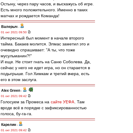
Остыну, через пару часов, и выскажусь об игре.
Есть много положительного. Именно в таких
матчах и рождается Команда!
Валерыч
-
01 окт 2021 09:50
Интересный был момент в начале второго
тайма. Бакаев молится. Элмас заметил это и
очевидно спрашивает: "А ты, что тоже
мусульманин?!"
И еще. Не стоит гнать на Саню Соболева. Да,
сейчас у него не идет игра, но он старается в
подыгрыше. Гол Химкам и третий вчера, есть
его в этом заслуга.
Alex Green
-
01 окт 2021 09:42
Голосуем за Промеса на
сайте УЕФА
. Там
вроде всё в порядке с зафиксированностью
голоса, бу-га-га.
Карелин
-
01 окт 2021 09:42