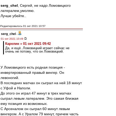
serg_chel
, Сергей, не надо Ломовицкого
латералем,умоляю.
Лучше убейте..
Редактировалось 01 окт 2021 10:57
serg_chel
-
01 окт 2021 10:49
Карелин » 01 окт 2021 09:42
Да, и ещё..Ломовицкий играет сейчас не
очень не потому, что он Ломовицкий.
У Ломовицкого есть родная позиция -
инвертированный правый вингер. Он
левоногий.
В последних матчах он сыграл на ней 18 минут
с Уфой и Наполи.
До этого он играл 47 минут в трех матчах
сыграл левым латералем. Это самая близкая
ему позиция из возможных.
С Арсеналом он сыграл 60 минут левым
вингером. А с Уралом 79 минут, причем часть