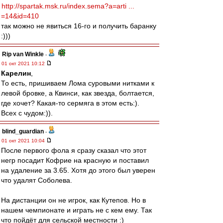
http://spartak.msk.ru/index.sema?a=arti ...
=14&id=410
так можно не явиться 16-го и получить баранку
:)))
Rip van Winkle
-
01 окт 2021 10:12
Карелин
,
То есть, пришиваем Лома суровыми нитками к
левой бровке, а Квинси, как звезда, болтается,
где хочет? Какая-то сермяга в этом есть:).
Всех с чудом:)).
blind_guardian
-
01 окт 2021 10:04
После первого фола я сразу сказал что этот
негр посадит Кофрие на красную и поставил
на удаление за 3.65. Хотя до этого был уверен
что удалят Соболева.
На дистанции он не игрок, как Кутепов. Но в
нашем чемпионате и играть не с кем ему. Так
что пойдёт для сельской местности :)