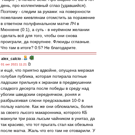
день, про коллективный сглаз (удавшийся).
Поэтому - следим за руками: на поверхности
пожелание киевлянам отомстить за поражение
в ответном полуфинальном матче ЛЧ в
Мюнхене (0:1), а суть - в неуёмном желании
сделать всё для того, чтобы они снова
проиграли, да покрупнее. Флюиды сглазные.
Что там в итоге? 0:5? Не благодарите.
alex_calcio
-
01 окт 2021 11:21
и ещё, что приятно вдвойне, опущена мерзкая
голубая публика, которая потирала потные
ладошки прильнув к экранам в предвкушении
сладкого десерта после победы в среду над
убогим шведским середнячком, роняя и
разбрызгивая слюни предсказывая 10-0 в
пользу наполе. Как же они обломались, болея
за своего лысого макаронника, которого КБ
макнули три раза лысым чайником в унитаз, да
так красиво, что тот прыгать стал как обезьяна
после матча. Жаль что его там не отоварили. У