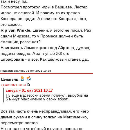
так и несу, гм..
Посмотрел протокол игры в Варшаве. Лестер
играл не основой. И почему-то их тренер
Каспера не щадит. А если его Кастрати, того,
это самое..
Rip van Winkle
, Евгений, я этого не писал. Раз
сдали Мирзова, то у Промеса должен быть
сменщик, разве нет?
Наигрывать Ломовицкого под Айртона, думаю,
недальновидно. А за глупые ЖК его
штрафовать - и всё. Как шёлковый станет, да..
Редактировалось 01 окт 2021 10:28
Ценитель
-
01 окт 2021 10:23
zmeya » 01 окт 2021 10:17
Ну ещё мастерски время потянул, вырубив на
5 минут Максименко у своих ворот.
Вот эта часть очень несправедливая, его негр
двумя руками в спину толкал на Максименко,
пересмотри повтор.
Но то, как он четвёртый в пустые ворота не