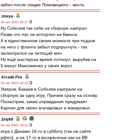
забил после скидки Ломовицкого - жесть.
zmeya
-
01 окт 2021 10:17
Ну Соболев так себе на сборную наиграл.
Разве что пас не испортил на Квинси.
А в единственном своем моменте при подаче
на него с фланга забыл подпрыгнуть - так
засмотрелся на летящий мяч.
Ну ещё мастерски время потянул, вырубив на
5 минут Максименко у своих ворот.
Arcade Fire
-
01 окт 2021 10:12
Умяров, Бакаев и Соболев наиграли на
сборную за одну игру. Причем сразу на основу.
Посмотрим, какие оправдания придумает
Карпин для своих агаларовых и макаровых.
Zely69
-
01 окт 2021 10:12
игра с Динамо 16-го в субботу (так на сайте
рфпл), а не 17-го в воскресенье как на ВВ