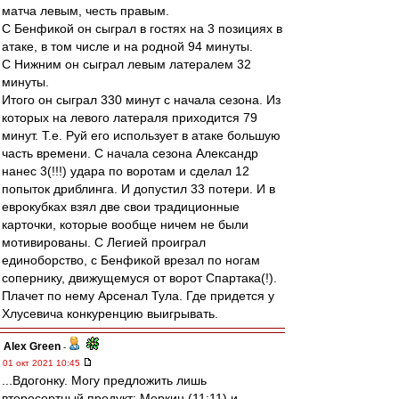
матча левым, честь правым.
С Бенфикой он сыграл в гостях на 3 позициях в
атаке, в том числе и на родной 94 минуты.
С Нижним он сыграл левым латералем 32
минуты.
Итого он сыграл 330 минут с начала сезона. Из
которых на левого латераля приходится 79
минут. Т.е. Руй его использует в атаке большую
часть времени. С начала сезона Александр
нанес 3(!!!) удара по воротам и сделал 12
попыток дриблинга. И допустил 33 потери. И в
еврокубках взял две свои традиционные
карточки, которые вообще ничем не были
мотивированы. С Легией проиграл
единоборство, с Бенфикой врезал по ногам
сопернику, движущемуся от ворот Спартака(!).
Плачет по нему Арсенал Тула. Где придется у
Хлусевича конкуренцию выигрывать.
Alex Green
-
01 окт 2021 10:45
...Вдогонку. Могу предложить лишь
второсортный продукт: Меркин (11:11) и