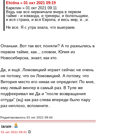
Ehidna » 01 окт 2021 09:19
Карелин » 01 окт 2021 09:11
Ведь как все нервничали вчера в первом
тайме - и команда, и тренеры, и болельщики,
и вся страна, и вся Европа, и весь мир, и..,и.
Не все. Я с утра знала, что выиграем.
Опаньки..Вот так вот, поняли? А то разнылись в
первом тайме, как.., словом, Юлия из
Новосибирска, знает, как кто.
Да, и ещё..Ломовицкий играет сейчас не очень
не потому, что он Ломовицкий. А потому, что
Витория место его никак не определит. По мне,
ему левый вингер в самый раз. В Туле же
подфееривал же.Да и "после возвращения
оттуда" (кц) как раз слева впереди было пару
раз неплохо, вспомните..
Редактировалось 01 окт 2021 09:44
taram
-
01 окт 2021 09:41