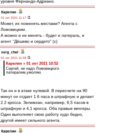
уровня Фернандо-Адриано.
Карелин
-
01 окт 2021 11:17
Может, их поменять местами? Агента с
Ломовицким..
А можно и не менять - будет и латераль, и
агент. "Дёшево и сердито" (с)
serg_chel
-
01 окт 2021 11:09
Карелин » 01 окт 2021 10:52
Сергей, не надо Ломовицкого
латералем,умоляю.
Так он и в атаке нулевой. В пересчете на 90
минут он отдает 1.6 паса в штрафную и делает
2.2 кросса. Зелимхан, например, 6,5 пасов в
штрафную и 4,1 кросса. Оба правые вингеры.
Один выполняет свою работу худо бедно,
другой имеет сильного агента.
Карелин
-