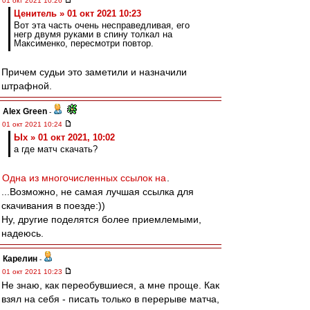
01 окт 2021 10:26
Ценитель » 01 окт 2021 10:23
Вот эта часть очень несправедливая, его
негр двумя руками в спину толкал на
Максименко, пересмотри повтор.
Причем судьи это заметили и назначили
штрафной.
Alex Green
-
01 окт 2021 10:24
Ых » 01 окт 2021, 10:02
а где матч скачать?
Одна из многочисленных ссылок на
.
...Возможно, не самая лучшая ссылка для
скачивания в поезде:))
Ну, другие поделятся более приемлемыми,
надеюсь.
Карелин
-
01 окт 2021 10:23
Не знаю, как переобувшиеся, а мне проще. Как
взял на себя - писать только в перерыве матча,