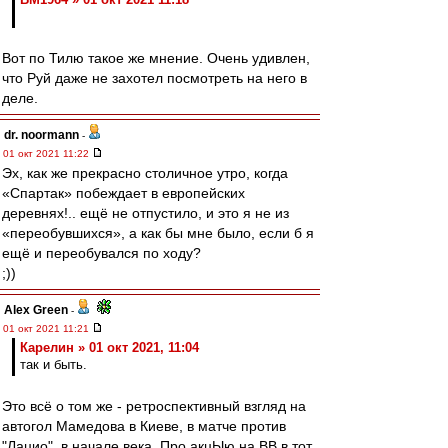
Вот по Тилю такое же мнение. Очень удивлен,
что Руй даже не захотел посмотреть на него в
деле.
dr. noormann
-
01 окт 2021 11:22
Эх, как же прекрасно столичное утро, когда
«Спартак» побеждает в европейских
деревнях!.. ещё не отпустило, и это я не из
«переобувшихся», а как бы мне было, если б я
ещё и переобувался по ходу?
;))
Alex Green
-
01 окт 2021 11:21
Карелин » 01 окт 2021, 11:04
так и быть.
Это всё о том же - ретроспективный взгляд на
автогол Мамедова в Киеве, в матче против
"Лацио", в начале века. Про акцЫю на ВВ в тот