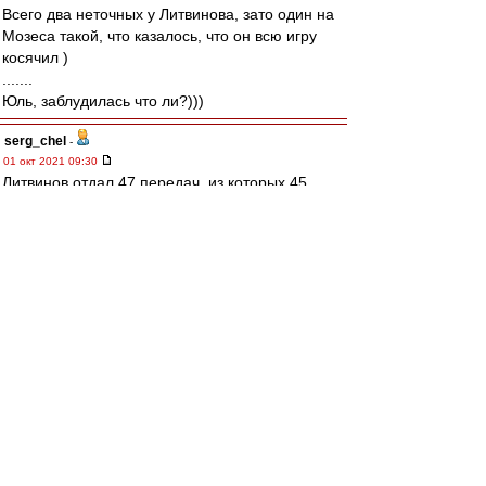
Всего два неточных у Литвинова, зато один на
Мозеса такой, что казалось, что он всю игру
косячил )
.......
Юль, заблудилась что ли?)))
serg_chel
-
01 окт 2021 09:30
Литвинов отдал 47 передач, из которых 45
точных, из них пасов в финальную треть поля
10(9 точных). Ну и пальнул один дальний удар
за 0xG.
Ehidna
-
01 окт 2021 09:19
Карелин » 01 окт 2021 09:11
Ведь как все нервничали вчера в первом
тайме - и команда, и тренеры, и болельщики,
и вся страна, и вся Европа, и весь мир, и..,и.
Не все. Я с утра знала, что выиграем. Ровно
такая же чуйка, как в день игры с Реалом в 91-
м. И когда плюху пустили на первых секундах,
я вообще полностью уверилась, что три