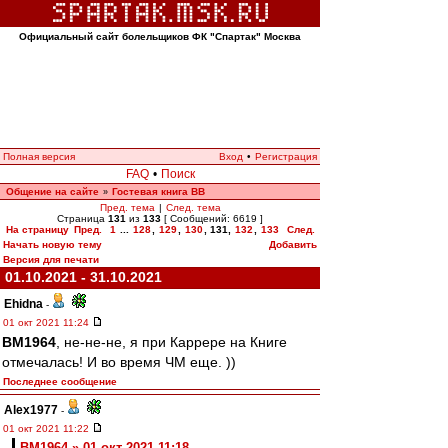
Официальный сайт болельщиков ФК "Спартак" Москва
Полная версия
Вход
•
Регистрация
FAQ
•
Поиск
Общение на сайте
Гостевая книга ВВ
»
Пред. тема
|
След. тема
Страница
131
из
133
[ Сообщений: 6619 ]
На страницу
Пред.
1
...
128
,
129
,
130
,
131
,
132
,
133
След.
Начать новую тему
Добавить
Версия для печати
01.10.2021 - 31.10.2021
Ehidna
-
01 окт 2021 11:24
BM1964
, не-не-не, я при Каррере на Книге
отмечалась! И во время ЧМ еще. ))
Последнее сообщение
Alex1977
-
01 окт 2021 11:22
BM1964 » 01 окт 2021 11:18