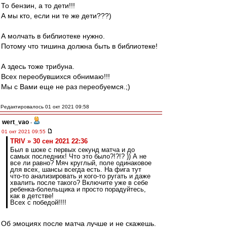
То бензин, а то дети!!!
А мы кто, если ни те же дети???)
А молчать в библиотеке нужно.
Потому что тишина должна быть в библиотеке!
А здесь тоже трибуна.
Всех переобувшихся обнимаю!!!
Мы с Вами еще не раз переобуемся.;)
Редактировалось 01 окт 2021 09:58
wert_vao
-
01 окт 2021 09:55
TRIV » 30 сен 2021 22:36
Был в шоке с первых секунд матча и до
самых последних! Что это было?!?!? )) А не
все ли равно? Мяч круглый, поле одинаковое
для всех, шансы всегда есть. На фига тут
что-то анализировать и кого-то ругать и даже
хвалить после такого? Включите уже в себе
ребенка-болельщика и просто порадуйтесь,
как в детстве!
Всех с победой!!!!
Об эмоциях после матча лучше и не скажешь.