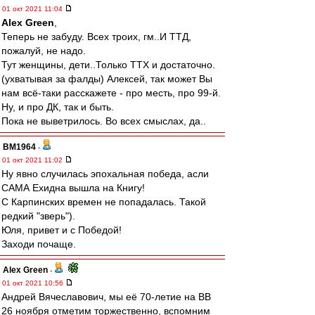
01 окт 2021 11:04
Alex Green
,
Теперь не забуду. Всех троих, гм..И ТТД,
пожалуй, не надо.
Тут женщины, дети..Только ТТХ и достаточно.
(ухватывая за фалды) Алексей, так может Вы
нам всё-таки расскажете - про месть, про 99-й.
Ну, и про ДК, так и быть.
Пока не выветрилось. Во всех смыслах, да..
BM1964
-
01 окт 2021 11:02
Ну явно случилась эпохальная победа, асли
САМА Ехидна вышла на Книгу!
С Карпинских времен не попадалась. Такой
редкий "зверь").
Юля, привет и с Победой!
Заходи почаще.
Alex Green
-
01 окт 2021 10:56
Андрей Вячеславович, мы её 70-летие на ВВ
26 ноября отметим торжественно, вспомним