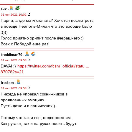
Ых
-
01 окт 2021 10:02
Парни, а где матч скачать? Хочется посмотреть
в поезде Неаполь-Милан что это вообще было
:))))
Голос приятно хрипит после вчерашнего :)
Всех с Победой ещё раз!
freddiman70
-
01 окт 2021 09:58
DAVAI :)
https://twitter.com/fcsm_official/statu ...
87078?s=21
irod sm
-
01 окт 2021 09:58
Никогда не упрекал сокнижников в
проявленных эмоциях.
Пусть даже и в панических.)
Потому что как и все, подвержен им.
Как ругают, так и на руках носить будут.