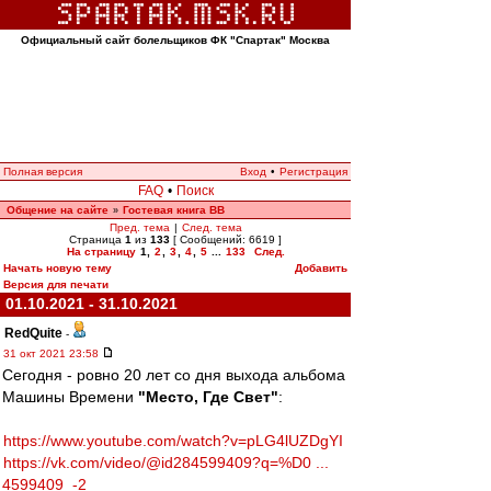
Официальный сайт болельщиков ФК "Спартак" Москва
Полная версия
Вход
•
Регистрация
FAQ
•
Поиск
Общение на сайте
Гостевая книга ВВ
»
Пред. тема
|
След. тема
Страница
1
из
133
[ Сообщений: 6619 ]
На страницу
1
,
2
,
3
,
4
,
5
...
133
След.
Начать новую тему
Добавить
Версия для печати
01.10.2021 - 31.10.2021
RedQuite
-
31 окт 2021 23:58
Сегодня - ровно 20 лет со дня выхода альбома
Машины Времени
"Место, Где Свет"
:
https://www.youtube.com/watch?v=pLG4lUZDgYI
https://vk.com/video/@id284599409?q=%D0 ...
4599409_-2