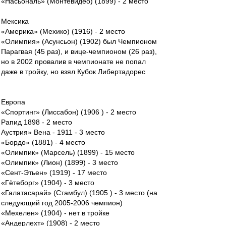
«Насьональ» (Монтевидео) (1899) - 2 место
Мексика
«Америка» (Мехико) (1916) - 2 место
«Олимпия» (Асунсьон) (1902) был Чемпионом
Парагвая (45 раз), и вице-чемпионом (26 раз),
но в 2002 провалив в чемпионате не попал
даже в тройку, но взял Кубок Либертадорес
Европа
«Спортинг» (Лиссабон) (1906 ) - 2 место
Рапид 1898 - 2 место
Аустрия» Вена - 1911 - 3 место
«Бордо» (1881) - 4 место
«Олимпик» (Марсель) (1899) - 15 место
«Олимпик» (Лион) (1899) - 3 место
«Сент-Этьен» (1919) - 17 место
«Гётеборг» (1904) - 3 место
«Галатасарай» (Стамбул) (1905 ) - 3 место (на
следующий год 2005-2006 чемпион)
«Мехелен» (1904) - нет в тройке
«Андерлехт» (1908) - 2 место