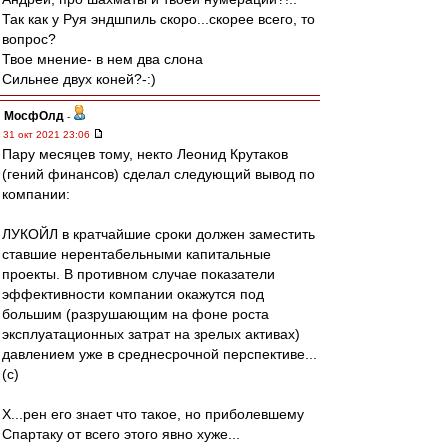
Так как у Руя эндшпиль скоро...скорее всего, то
вопрос?
Твое мнение- в нем два слона
Сильнее двух коней?-:)
МосфОлд
-
31 окт 2021 23:06
Пару месяцев тому, некто Леонид Крутаков
(гений финансов) сделал следующий вывод по
компании:
ЛУКОЙЛ в кратчайшие сроки должен заместить
ставшие нерентабельными капитальные
проекты. В противном случае показатели
эффективности компании окажутся под
большим (разрушающим на фоне роста
эксплуатационных затрат на зрелых активах)
давлением уже в среднесрочной перспективе...
(с)
Х...рен его знает что такое, но приболевшему
Спартаку от всего этого явно хуже...