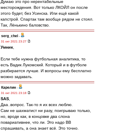
Думаю это про нерентабельные
месторождения. Вот только ЛКОЙЛ он после
этого будет, без Усинска. Или ещё какой
капстрой. Спартак там вообще рядом не стоял.
Так, Лёнькино баловство.
serg_chel
-
31 окт 2021 23:27
Умник
,
Если тебе нужна футбольная аналитика, то
есть Вадик Лукомский. Который и в футболе
разбирается лучше. И вопросы ему бесплатно
можно задавать.
Карелин
-
31 окт 2021 23:18
SAS
,
Даа..вопрос. Так-то я их всех люблю.
Сам не шахматист ни разу, поигрываю только,
но, вроде как, в концовке два слона
повариативнее, что ли. Это надо ВВ
спрашивать, а она знает всё. Это точно.