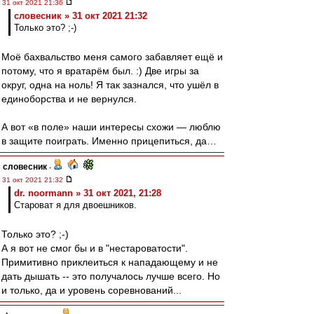
31 окт 2021 21:36
словесник » 31 окт 2021 21:32
Только это? ;-)
Моё бахвальство меня самого забавляет ещё и
потому, что я вратарём был. :) Две игры за
округ, одна на ноль! Я так зазнался, что ушёл в
единоборства и не вернулся.
А вот «в поле» наши интересы схожи — люблю
в защите поиграть. Именно прицепиться, да…
словесник
-
31 окт 2021 21:32
dr. noormann » 31 окт 2021, 21:28
Староват я для двоешников.
Только это? ;-)
А я вот не смог бы и в "нестароватости".
Примитивно приклеиться к нападающему и не
дать дышать -- это получалось лучше всего. Но
и только, да и уровень соревнований...