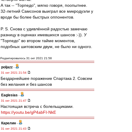
А так -- "Торпедо", мягко говоря, поопытнее.
32-летний Самсонов выиграл все микродуэли у
вроде бы более быстрых оппонентов.
P. S. Снова с удивлённой радостью замечаю
разницу в оценках имевшихся шансов :-)). У
"Торпедо" во втором тайме моментов,
подобных шитовским двум, не было ни одного.
Редактировалось 31 окт 2021 21:58
poljazz
-
31 окт 2021 21:54
Бездарнейшее поражение Спартака 2. Совсем
без желания и без шансов
Eaglesias
-
31 окт 2021 21:47
Настоящая встреча с болельщиками.
https://youtu.be/gP4abFI-NkE
Карелин
-
31 окт 2021 21:43