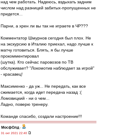
над чем работать. Надеюсь, вздыхать задним
числом над разницей забитых-пропущенных не
придется...
Парни, а хрен ли вы так не играете в ЧР???
Комментатор Шмурнов сегодня был плох. Не
на экскурсию в Италию приехал, надо лучше к
матчу готовиться. Блять, я бы лучше
прокомментировал
(шутка). Кто сейчас паровозов по ТВ
обслуживает? "Локомотив наблюдает за игрой"
- красавец!
Максименко - да уж... Не передать, как все
сжимается, когда идет передача назад :(
Ломовицкий - ни о чем...
Ладно, поверю тренеру.
Команде спасибо, создали настроение!!!
МосфОлд
-
31 окт 2021 22:40