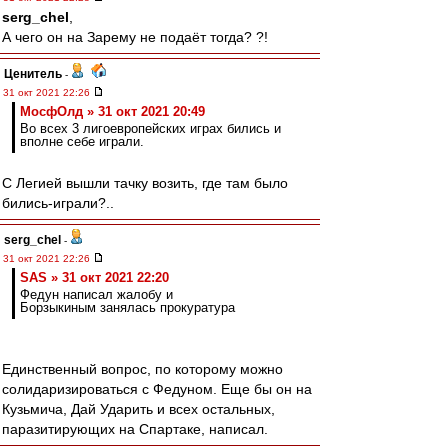
serg_chel
,
А чего он на Зарему не подаёт тогда? ?!
Ценитель
-
31 окт 2021 22:26
МосфОлд » 31 окт 2021 20:49
Во всех 3 лигоевропейских играх бились и
вполне себе играли.
С Легией вышли тачку возить, где там было
бились-играли?..
serg_chel
-
31 окт 2021 22:26
SAS » 31 окт 2021 22:20
Федун написал жалобу и
Борзыкиным занялась прокуратура
Единственный вопрос, по которому можно
солидаризироваться с Федуном. Еще бы он на
Кузьмича, Дай Ударить и всех остальных,
паразитирующих на Спартаке, написал.