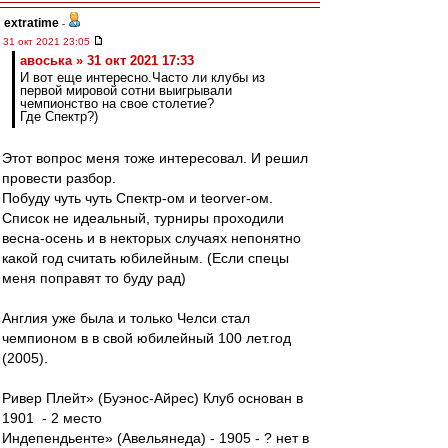
extratime
-
31 окт 2021 23:05
авоська » 31 окт 2021 17:33
И вот еще интересно.Часто ли клубы из
первой мировой сотни выигрывали
чемпионство на свое столетие?
Где Спектр?)
Этот вопрос меня тоже интересовал. И решил
провести разбор.
Побуду чуть чуть Спектр-ом и teorver-ом.
Список не идеальный, турниры проходили
весна-осень и в некторых случаях непонятно
какой год считать юбилейным. (Если спецы
меня поправят то буду рад)
Англия уже была и только Челси стал
чемпионом в в свой юбилейный 100 лет.год
(2005).
Ривер Плейт» (Буэнос-Айрес) Клуб основан в
1901 - 2 место
Индепендьенте» (Авельянеда) - 1905 - ? нет в