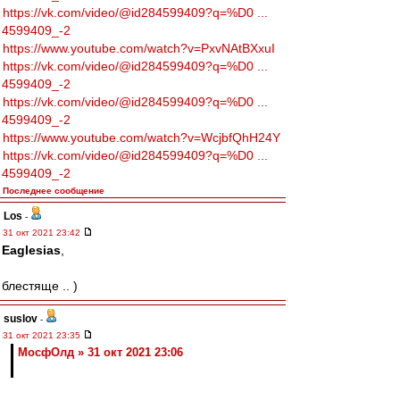
https://vk.com/video/@id284599409?q=%D0 ...
4599409_-2
https://www.youtube.com/watch?v=PxvNAtBXxuI
https://vk.com/video/@id284599409?q=%D0 ...
4599409_-2
https://vk.com/video/@id284599409?q=%D0 ...
4599409_-2
https://www.youtube.com/watch?v=WcjbfQhH24Y
https://vk.com/video/@id284599409?q=%D0 ...
4599409_-2
Последнее сообщение
Los
-
31 окт 2021 23:42
Eaglesias
,
блестяще .. )
suslov
-
31 окт 2021 23:35
МосфОлд » 31 окт 2021 23:06