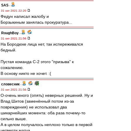
SAS
-
31 окт 2021 22:20
Федун написал жалобу и
Борзыкиным занялась прокуратура...
RoughBoy
-
31 окт 2021 21:56
На Бородюке лица нет, так испереживался
бедный.
Пустая команда С-2 этого "призыва" к
сожалению.
В основу никто не хочет. :(
словесник
-
31 окт 2021 21:56
О-очень много (опять) неверных решений. Ну и
Влад Шитов (заменённый потом из-за
повреждения) не использовал два
шикарнейших момента: оба раза почему-то
сильно выше.
А в целом получалось неплохо только в первой
четверти матча.