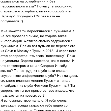
скатываясь на оскорбления и без
персонального мата? Почему ты постоянно
стараешься оскорбить, именно оскорблить,
Зарему? Обсуждать СМ без мата не
получается. :(
Мне кажется ты переобщался с Кузьмичем. Я
не все проверял лично, но ходила такая
информация. Фетисов сильно задружился с
Кузьмичем. Прямо вот чуть-ли не перевез его
из Сочи в Москву в Тушино 2018. И через него
стал распространять свою "повесточку". Пока
не уволили. Зарема настояла, как я понял. И
что-то телеграмм канал Спартак-Инсайд
заглох? Т.е. сотрудник клуба таки сливал
внутреннюю информацию клуба? Нет ли здесь
сильного влияния мнения Кузьмича типа с
инсайдами из клуба Фетисов-Кузьмич-ты? Ты
уверен, что ты вот прямо вот все знаешь, что
называется из первых уст?
Я вспоминаю твое начало. Я тебя очень
зауважал, всегда старался тебе видео со
стадиона принести. Очень радовался когда