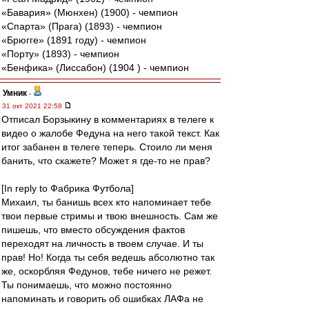
«Бавария» (Мюнхен) (1900) - чемпион
«Спарта» (Прага) (1893) - чемпион
«Брюгге» (1891 году) - чемпион
«Порту» (1893) - чемпион
«Бенфика» (Лиссабон) (1904 ) - чемпион
Умник
-
31 окт 2021 22:58
Отписал Борзыкину в комментариях в телеге к
видео о жалобе Федуна на него такой текст. Как
итог забанен в телеге теперь. Стоило ли меня
банить, что скажете? Может я где-то не прав?
[In reply to Фабрика Футбола]
Михаил, ты банишь всех кто напоминает тебе
твои первые стримы и твою внешность. Сам же
пишешь, что вместо обсуждения фактов
переходят на личность в твоем случае. И ты
прав! Но! Когда ты себя ведешь абсолютно так
же, оскорбляя Федунов, тебе ничего не режет.
Ты понимаешь, что можно постоянно
напоминать и говорить об ошибках ЛАФа не