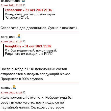
dr. noormann
-
31 окт 2021 21:28
словесник » 31 окт 2021 21:16
Влад, завидую: ты готовый игрок
"Спартака-2" ;-).
Староват я для двоешников. Лучше в шахматы.
serg_chel
-
31 окт 2021 21:24
RoughBoy » 31 окт 2021 21:02
Футбол медленный, примитивный.
Ради чего им выходить в РПЛ?
После выхода в РПЛ пенсионный состав
отправляется выводить следующий Факел.
Процентов в 90% случаев.
suslov
-
31 окт 2021 21:23
Жаль комсомол отменили. Реброву туда бы.
Берут думаю кого-то, вот и подался по
партийной линии. Селихов с Лестером