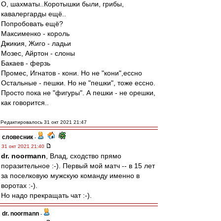
О, шахматы..Коротышки были, грибы,
кавалергарды ещё..
Попробовать ещё?
Максименко - король
Джикия, Жиго - ладьи
Мозес, Айртон - слоны
Бакаев - ферзь
Промес, Игнатов - кони. Но не "кони",ессно
Остальные - пешки. Но не "пешки", тоже ессно.
Просто пока не "фигуры". А пешки - не орешки,
как говорится..
Редактировалось 31 окт 2021 21:47
словесник
-
31 окт 2021 21:40
dr. noormann
, Влад, сходство прямо
поразительное :-). Первый мой матч -- в 15 лет
за поселковую мужскую команду именно в
воротах :-).
Но надо прекращать чат :-).
dr. noormann
-