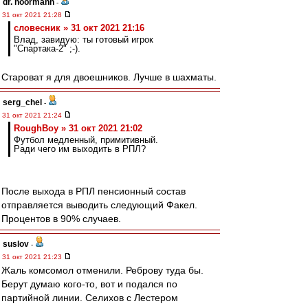
dr. noormann
-
31 окт 2021 21:28
словесник » 31 окт 2021 21:16
Влад, завидую: ты готовый игрок
"Спартака-2" ;-).
Староват я для двоешников. Лучше в шахматы.
serg_chel
-
31 окт 2021 21:24
RoughBoy » 31 окт 2021 21:02
Футбол медленный, примитивный.
Ради чего им выходить в РПЛ?
После выхода в РПЛ пенсионный состав
отправляется выводить следующий Факел.
Процентов в 90% случаев.
suslov
-
31 окт 2021 21:23
Жаль комсомол отменили. Реброву туда бы.
Берут думаю кого-то, вот и подался по
партийной линии. Селихов с Лестером