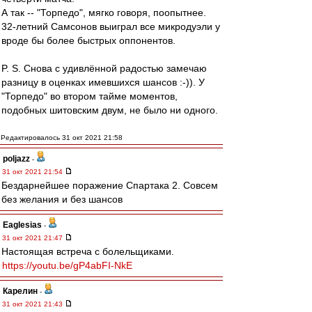
А так -- "Торпедо", мягко говоря, поопытнее.
32-летний Самсонов выиграл все микродуэли у
вроде бы более быстрых оппонентов.
P. S. Снова с удивлённой радостью замечаю
разницу в оценках имевшихся шансов :-)). У
"Торпедо" во втором тайме моментов,
подобных шитовским двум, не было ни одного.
Редактировалось 31 окт 2021 21:58
poljazz
-
31 окт 2021 21:54
Бездарнейшее поражение Спартака 2. Совсем
без желания и без шансов
Eaglesias
-
31 окт 2021 21:47
Настоящая встреча с болельщиками.
https://youtu.be/gP4abFI-NkE
Карелин
-
31 окт 2021 21:43