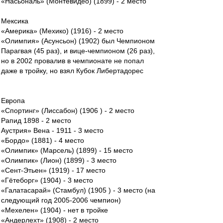
«Насьональ» (Монтевидео) (1899) - 2 место
Мексика
«Америка» (Мехико) (1916) - 2 место
«Олимпия» (Асунсьон) (1902) был Чемпионом
Парагвая (45 раз), и вице-чемпионом (26 раз),
но в 2002 провалив в чемпионате не попал
даже в тройку, но взял Кубок Либертадорес
Европа
«Спортинг» (Лиссабон) (1906 ) - 2 место
Рапид 1898 - 2 место
Аустрия» Вена - 1911 - 3 место
«Бордо» (1881) - 4 место
«Олимпик» (Марсель) (1899) - 15 место
«Олимпик» (Лион) (1899) - 3 место
«Сент-Этьен» (1919) - 17 место
«Гётеборг» (1904) - 3 место
«Галатасарай» (Стамбул) (1905 ) - 3 место (на
следующий год 2005-2006 чемпион)
«Мехелен» (1904) - нет в тройке
«Андерлехт» (1908) - 2 место