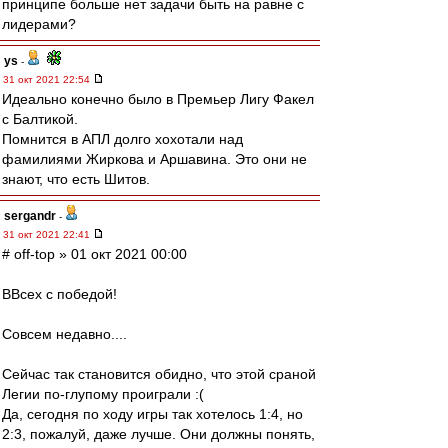
принципе больше нет задачи быть на равне с
лидерами?
ys
-
31 окт 2021 22:54
Идеально конечно было в Премьер Лигу Факел
с Балтикой.
Помнится в АПЛ долго хохотали над
фамилиями Жиркова и Аршавина. Это они не
знают, что есть Шитов.
sergandr
-
31 окт 2021 22:41
# off-top » 01 окт 2021 00:00
ВВсех с победой!
Совсем недавно....
Сейчас так становится обидно, что этой сраной
Легии по-глупому проиграли :(
Да, сегодня по ходу игры так хотелось 1:4, но
2:3, пожалуй, даже лучше. Они должны понять,