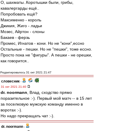
О, шахматы..Коротышки были, грибы,
кавалергарды ещё..
Попробовать ещё?
Максименко - король
Джикия, Жиго - ладьи
Мозес, Айртон - слоны
Бакаев - ферзь
Промес, Игнатов - кони. Но не "кони",ессно
Остальные - пешки. Но не "пешки", тоже ессно.
Просто пока не "фигуры". А пешки - не орешки,
как говорится..
Редактировалось 31 окт 2021 21:47
словесник
-
31 окт 2021 21:40
dr. noormann
, Влад, сходство прямо
поразительное :-). Первый мой матч -- в 15 лет
за поселковую мужскую команду именно в
воротах :-).
Но надо прекращать чат :-).
dr. noormann
-