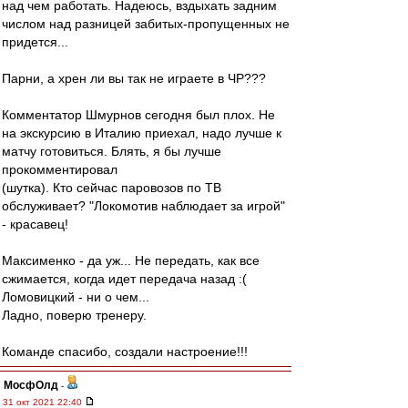
над чем работать. Надеюсь, вздыхать задним
числом над разницей забитых-пропущенных не
придется...
Парни, а хрен ли вы так не играете в ЧР???
Комментатор Шмурнов сегодня был плох. Не
на экскурсию в Италию приехал, надо лучше к
матчу готовиться. Блять, я бы лучше
прокомментировал
(шутка). Кто сейчас паровозов по ТВ
обслуживает? "Локомотив наблюдает за игрой"
- красавец!
Максименко - да уж... Не передать, как все
сжимается, когда идет передача назад :(
Ломовицкий - ни о чем...
Ладно, поверю тренеру.
Команде спасибо, создали настроение!!!
МосфОлд
-
31 окт 2021 22:40