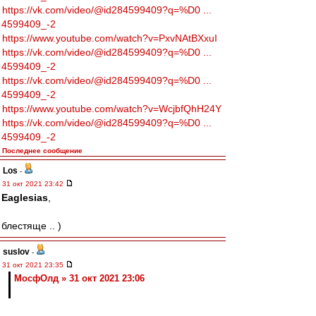
https://vk.com/video/@id284599409?q=%D0 ...
4599409_-2
https://www.youtube.com/watch?v=PxvNAtBXxuI
https://vk.com/video/@id284599409?q=%D0 ...
4599409_-2
https://vk.com/video/@id284599409?q=%D0 ...
4599409_-2
https://www.youtube.com/watch?v=WcjbfQhH24Y
https://vk.com/video/@id284599409?q=%D0 ...
4599409_-2
Последнее сообщение
Los
-
31 окт 2021 23:42
Eaglesias
,
блестяще .. )
suslov
-
31 окт 2021 23:35
МосфОлд » 31 окт 2021 23:06