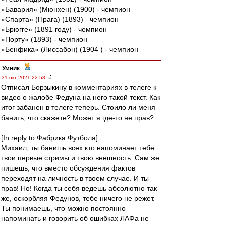
«Бавария» (Мюнхен) (1900) - чемпион
«Спарта» (Прага) (1893) - чемпион
«Брюгге» (1891 году) - чемпион
«Порту» (1893) - чемпион
«Бенфика» (Лиссабон) (1904 ) - чемпион
Умник
-
31 окт 2021 22:58
Отписал Борзыкину в комментариях в телеге к
видео о жалобе Федуна на него такой текст. Как
итог забанен в телеге теперь. Стоило ли меня
банить, что скажете? Может я где-то не прав?
[In reply to Фабрика Футбола]
Михаил, ты банишь всех кто напоминает тебе
твои первые стримы и твою внешность. Сам же
пишешь, что вместо обсуждения фактов
переходят на личность в твоем случае. И ты
прав! Но! Когда ты себя ведешь абсолютно так
же, оскорбляя Федунов, тебе ничего не режет.
Ты понимаешь, что можно постоянно
напоминать и говорить об ошибках ЛАФа не