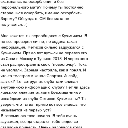
скатываясь на оскорбления и без
персонального мата? Почему ты постоянно
стараешься оскорбить, именно оскорблить,
Зарему? Обсуждать СМ без мата не
получается. :(
Мне кажется ты переобщался с Кузьмичем. Я
не все проверял лично, но ходила такая
информация. Фетисов сильно задружился с
Кузьмичем. Прямо вот чуть-ли не перевез его
из Сочи в Москву в Тушино 2018. И через него
стал распространять свою "повесточку". Пока
не уволили. Зарема настояла, как я понял. И
что-то телеграмм канал Спартак-Инсайд
заглох? Т.е. сотрудник клуба таки сливал
внутреннюю информацию клуба? Нет ли здесь
сильного влияния мнения Кузьмича типа с
инсайдами из клуба Фетисов-Кузьмич-ты? Ты
уверен, что ты вот прямо вот все знаешь, что
называется из первых уст?
Я вспоминаю твое начало. Я тебя очень
зауважал, всегда старался тебе видео со
стадиона принести. Очень радовался когда