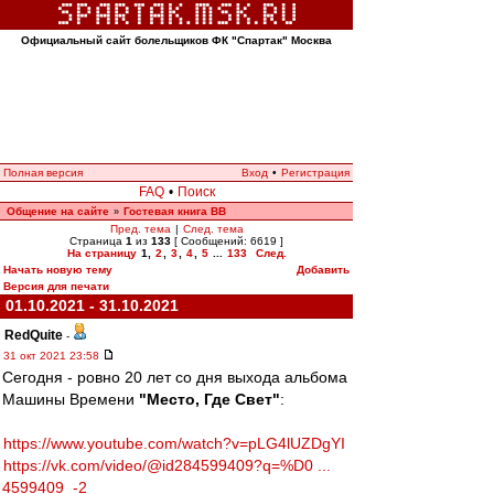
Официальный сайт болельщиков ФК "Спартак" Москва
Полная версия
Вход
•
Регистрация
FAQ
•
Поиск
Общение на сайте
Гостевая книга ВВ
»
Пред. тема
|
След. тема
Страница
1
из
133
[ Сообщений: 6619 ]
На страницу
1
,
2
,
3
,
4
,
5
...
133
След.
Начать новую тему
Добавить
Версия для печати
01.10.2021 - 31.10.2021
RedQuite
-
31 окт 2021 23:58
Сегодня - ровно 20 лет со дня выхода альбома
Машины Времени
"Место, Где Свет"
:
https://www.youtube.com/watch?v=pLG4lUZDgYI
https://vk.com/video/@id284599409?q=%D0 ...
4599409_-2