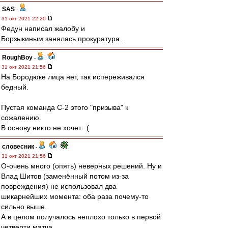
SAS
-
31 окт 2021 22:20
Федун написал жалобу и
Борзыкиным занялась прокуратура...
RoughBoy
-
31 окт 2021 21:56
На Бородюке лица нет, так испереживался
бедный.
Пустая команда С-2 этого "призыва" к
сожалению.
В основу никто не хочет. :(
словесник
-
31 окт 2021 21:56
О-очень много (опять) неверных решений. Ну и
Влад Шитов (заменённый потом из-за
повреждения) не использовал два
шикарнейших момента: оба раза почему-то
сильно выше.
А в целом получалось неплохо только в первой
четверти матча.