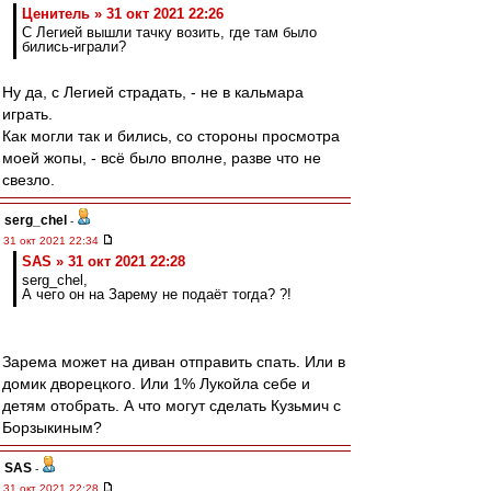
Ценитель » 31 окт 2021 22:26
С Легией вышли тачку возить, где там было
бились-играли?
Ну да, с Легией страдать, - не в кальмара
играть.
Как могли так и бились, со стороны просмотра
моей жопы, - всё было вполне, разве что не
свезло.
serg_chel
-
31 окт 2021 22:34
SAS » 31 окт 2021 22:28
serg_chel,
А чего он на Зарему не подаёт тогда? ?!
Зарема может на диван отправить спать. Или в
домик дворецкого. Или 1% Лукойла себе и
детям отобрать. А что могут сделать Кузьмич с
Борзыкиным?
SAS
-
31 окт 2021 22:28