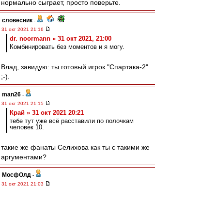
нормально сыграет, просто поверьте.
словесник
-
31 окт 2021 21:16
dr. noormann » 31 окт 2021, 21:00
Комбинировать без моментов и я могу.
Влад, завидую: ты готовый игрок "Спартака-2"
;-).
man26
-
31 окт 2021 21:15
Край » 31 окт 2021 20:21
тебе тут уже всё расставили по полочкам
человек 10.
такие же фанаты Селихова как ты с такими же
аргументами?
МосфОлд
-
31 окт 2021 21:03
setun53 » 31 окт 2021 20:58
Я про Бенфику не забыл