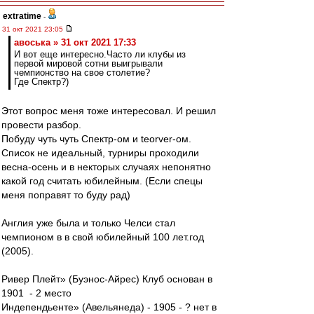
extratime
-
31 окт 2021 23:05
авоська » 31 окт 2021 17:33
И вот еще интересно.Часто ли клубы из
первой мировой сотни выигрывали
чемпионство на свое столетие?
Где Спектр?)
Этот вопрос меня тоже интересовал. И решил
провести разбор.
Побуду чуть чуть Спектр-ом и teorver-ом.
Список не идеальный, турниры проходили
весна-осень и в некторых случаях непонятно
какой год считать юбилейным. (Если спецы
меня поправят то буду рад)
Англия уже была и только Челси стал
чемпионом в в свой юбилейный 100 лет.год
(2005).
Ривер Плейт» (Буэнос-Айрес) Клуб основан в
1901 - 2 место
Индепендьенте» (Авельянеда) - 1905 - ? нет в