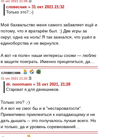
31 окт 2021 21:36
словесник » 31 окт 2021 21:32
Только это? ;-)
Моё бахвальство меня самого забавляет ещё и
потому, что я вратарём был. :) Две игры за
округ, одна на ноль! Я так зазнался, что ушёл в
единоборства и не вернулся.
А вот «в поле» наши интересы схожи — люблю
в защите поиграть. Именно прицепиться, да…
словесник
-
31 окт 2021 21:32
dr. noormann » 31 окт 2021, 21:28
Староват я для двоешников.
Только это? ;-)
А я вот не смог бы и в "нестароватости".
Примитивно приклеиться к нападающему и не
дать дышать -- это получалось лучше всего. Но
и только, да и уровень соревнований...