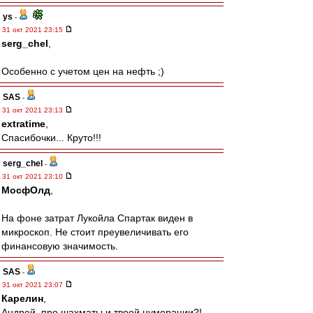
ys
-
31 окт 2021 23:15
serg_chel
,
Особенно с учетом цен на нефть ;)
SAS
-
31 окт 2021 23:13
extratime
,
Спасибочки... Круто!!!
serg_chel
-
31 окт 2021 23:10
МосфОлд
,
На фоне затрат Лукойла Спартак виден в
микроскоп. Не стоит преувеличивать его
финансовую значимость.
SAS
-
31 окт 2021 23:07
Карелин
,
Андрей, про шахматы и твоей нумерации?!..