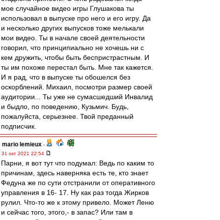
мое случайное видео игры Глушакова ты
использовал в выпуске про него и его игру. Да
и несколько других выпусков тоже мелькали
мои видео. Ты в начале своей деятельности
говорил, что принципиально не хочешь ни с
кем дружить, чтобы быть беспристрастным. И
ты им похоже перестал быть. Мне так кажется.
И я рад, что в выпуске ты обошелся без
оскорблений. Михаил, посмотри размер своей
аудитории... Ты уже не сумасшедший Инвалид
и быдло, по поведению, Кузьмич. Будь,
пожалуйста, серьезнее. Твой преданный
подписчик.
mario lemieux
-
31 окт 2021 22:54
Парни, я вот тут что подумал: Ведь по каким то
причинам, здесь наверняка есть те, кто знает
Федуна же по сути отстранили от оперативного
управления в 16- 17. Ну как раз тогда Жирков
рулил. Что-то же к этому привело. Может Леню
и сейчас того, этого,- в запас? Или там в