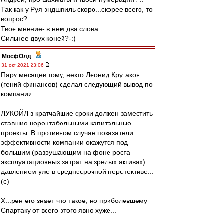
Так как у Руя эндшпиль скоро...скорее всего, то
вопрос?
Твое мнение- в нем два слона
Сильнее двух коней?-:)
МосфОлд
-
31 окт 2021 23:06
Пару месяцев тому, некто Леонид Крутаков
(гений финансов) сделал следующий вывод по
компании:
ЛУКОЙЛ в кратчайшие сроки должен заместить
ставшие нерентабельными капитальные
проекты. В противном случае показатели
эффективности компании окажутся под
большим (разрушающим на фоне роста
эксплуатационных затрат на зрелых активах)
давлением уже в среднесрочной перспективе...
(с)
Х...рен его знает что такое, но приболевшему
Спартаку от всего этого явно хуже...