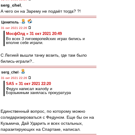
serg_chel
,
А чего он на Зарему не подаёт тогда? ?!
Ценитель
-
31 окт 2021 22:26
МосфОлд » 31 окт 2021 20:49
Во всех 3 лигоевропейских играх бились и
вполне себе играли.
С Легией вышли тачку возить, где там было
бились-играли?..
serg_chel
-
31 окт 2021 22:26
SAS » 31 окт 2021 22:20
Федун написал жалобу и
Борзыкиным занялась прокуратура
Единственный вопрос, по которому можно
солидаризироваться с Федуном. Еще бы он на
Кузьмича, Дай Ударить и всех остальных,
паразитирующих на Спартаке, написал.