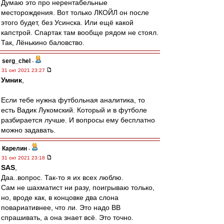
Думаю это про нерентабельные
месторождения. Вот только ЛКОЙЛ он после
этого будет, без Усинска. Или ещё какой
капстрой. Спартак там вообще рядом не стоял.
Так, Лёнькино баловство.
serg_chel
-
31 окт 2021 23:27
Умник
,
Если тебе нужна футбольная аналитика, то
есть Вадик Лукомский. Который и в футболе
разбирается лучше. И вопросы ему бесплатно
можно задавать.
Карелин
-
31 окт 2021 23:18
SAS
,
Даа..вопрос. Так-то я их всех люблю.
Сам не шахматист ни разу, поигрываю только,
но, вроде как, в концовке два слона
повариативнее, что ли. Это надо ВВ
спрашивать, а она знает всё. Это точно.