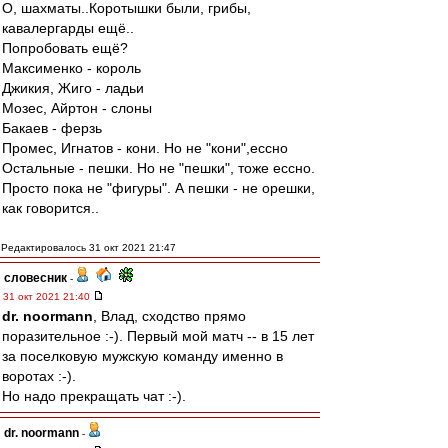
О, шахматы..Коротышки были, грибы,
кавалергарды ещё..
Попробовать ещё?
Максименко - король
Джикия, Жиго - ладьи
Мозес, Айртон - слоны
Бакаев - ферзь
Промес, Игнатов - кони. Но не "кони",ессно
Остальные - пешки. Но не "пешки", тоже ессно.
Просто пока не "фигуры". А пешки - не орешки,
как говорится..
Редактировалось 31 окт 2021 21:47
словесник
-
31 окт 2021 21:40
dr. noormann
, Влад, сходство прямо
поразительное :-). Первый мой матч -- в 15 лет
за поселковую мужскую команду именно в
воротах :-).
Но надо прекращать чат :-).
dr. noormann
-