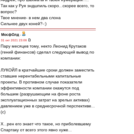
Так как у Руя эндшпиль скоро...скорее всего, то
вопрос?
Твое мнение- в нем два слона
Сильнее двух коней?-:)
МосфОлд
-
31 окт 2021 23:06
Пару месяцев тому, некто Леонид Крутаков
(гений финансов) сделал следующий вывод по
компании:
ЛУКОЙЛ в кратчайшие сроки должен заместить
ставшие нерентабельными капитальные
проекты. В противном случае показатели
эффективности компании окажутся под
большим (разрушающим на фоне роста
эксплуатационных затрат на зрелых активах)
давлением уже в среднесрочной перспективе...
(с)
Х...рен его знает что такое, но приболевшему
Спартаку от всего этого явно хуже...