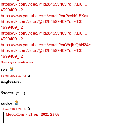
https://vk.com/video/@id284599409?q=%D0 ...
4599409_-2
https://www.youtube.com/watch?v=PxvNAtBXxuI
https://vk.com/video/@id284599409?q=%D0 ...
4599409_-2
https://vk.com/video/@id284599409?q=%D0 ...
4599409_-2
https://www.youtube.com/watch?v=WcjbfQhH24Y
https://vk.com/video/@id284599409?q=%D0 ...
4599409_-2
Последнее сообщение
Los
-
31 окт 2021 23:42
Eaglesias
,
блестяще .. )
suslov
-
31 окт 2021 23:35
МосфОлд » 31 окт 2021 23:06