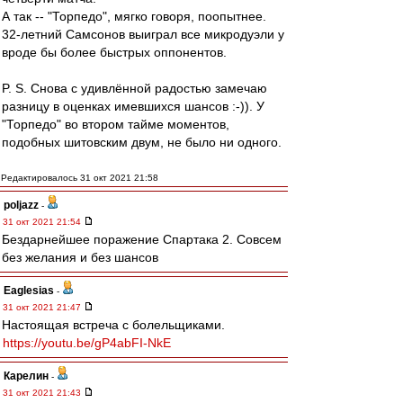
А так -- "Торпедо", мягко говоря, поопытнее.
32-летний Самсонов выиграл все микродуэли у
вроде бы более быстрых оппонентов.
P. S. Снова с удивлённой радостью замечаю
разницу в оценках имевшихся шансов :-)). У
"Торпедо" во втором тайме моментов,
подобных шитовским двум, не было ни одного.
Редактировалось 31 окт 2021 21:58
poljazz
-
31 окт 2021 21:54
Бездарнейшее поражение Спартака 2. Совсем
без желания и без шансов
Eaglesias
-
31 окт 2021 21:47
Настоящая встреча с болельщиками.
https://youtu.be/gP4abFI-NkE
Карелин
-
31 окт 2021 21:43