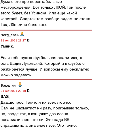
Думаю это про нерентабельные
месторождения. Вот только ЛКОЙЛ он после
этого будет, без Усинска. Или ещё какой
капстрой. Спартак там вообще рядом не стоял.
Так, Лёнькино баловство.
serg_chel
-
31 окт 2021 23:27
Умник
,
Если тебе нужна футбольная аналитика, то
есть Вадик Лукомский. Который и в футболе
разбирается лучше. И вопросы ему бесплатно
можно задавать.
Карелин
-
31 окт 2021 23:18
SAS
,
Даа..вопрос. Так-то я их всех люблю.
Сам не шахматист ни разу, поигрываю только,
но, вроде как, в концовке два слона
повариативнее, что ли. Это надо ВВ
спрашивать, а она знает всё. Это точно.