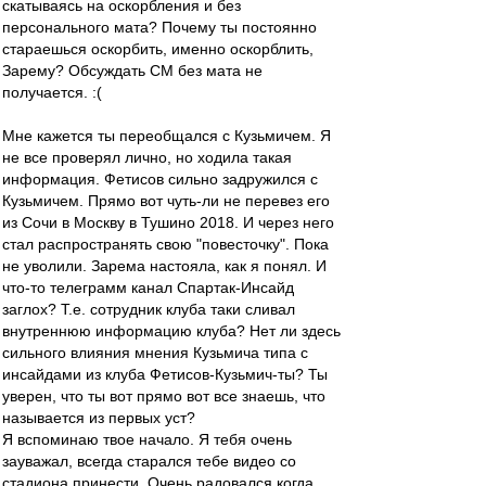
скатываясь на оскорбления и без
персонального мата? Почему ты постоянно
стараешься оскорбить, именно оскорблить,
Зарему? Обсуждать СМ без мата не
получается. :(
Мне кажется ты переобщался с Кузьмичем. Я
не все проверял лично, но ходила такая
информация. Фетисов сильно задружился с
Кузьмичем. Прямо вот чуть-ли не перевез его
из Сочи в Москву в Тушино 2018. И через него
стал распространять свою "повесточку". Пока
не уволили. Зарема настояла, как я понял. И
что-то телеграмм канал Спартак-Инсайд
заглох? Т.е. сотрудник клуба таки сливал
внутреннюю информацию клуба? Нет ли здесь
сильного влияния мнения Кузьмича типа с
инсайдами из клуба Фетисов-Кузьмич-ты? Ты
уверен, что ты вот прямо вот все знаешь, что
называется из первых уст?
Я вспоминаю твое начало. Я тебя очень
зауважал, всегда старался тебе видео со
стадиона принести. Очень радовался когда