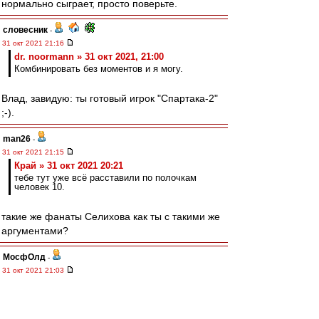
нормально сыграет, просто поверьте.
словесник
-
31 окт 2021 21:16
dr. noormann » 31 окт 2021, 21:00
Комбинировать без моментов и я могу.
Влад, завидую: ты готовый игрок "Спартака-2"
;-).
man26
-
31 окт 2021 21:15
Край » 31 окт 2021 20:21
тебе тут уже всё расставили по полочкам
человек 10.
такие же фанаты Селихова как ты с такими же
аргументами?
МосфОлд
-
31 окт 2021 21:03
setun53 » 31 окт 2021 20:58
Я про Бенфику не забыл