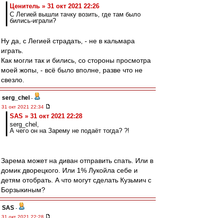
Ценитель » 31 окт 2021 22:26
С Легией вышли тачку возить, где там было
бились-играли?
Ну да, с Легией страдать, - не в кальмара
играть.
Как могли так и бились, со стороны просмотра
моей жопы, - всё было вполне, разве что не
свезло.
serg_chel
-
31 окт 2021 22:34
SAS » 31 окт 2021 22:28
serg_chel,
А чего он на Зарему не подаёт тогда? ?!
Зарема может на диван отправить спать. Или в
домик дворецкого. Или 1% Лукойла себе и
детям отобрать. А что могут сделать Кузьмич с
Борзыкиным?
SAS
-
31 окт 2021 22:28