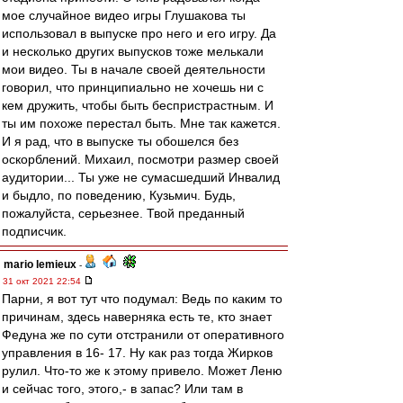
мое случайное видео игры Глушакова ты
использовал в выпуске про него и его игру. Да
и несколько других выпусков тоже мелькали
мои видео. Ты в начале своей деятельности
говорил, что принципиально не хочешь ни с
кем дружить, чтобы быть беспристрастным. И
ты им похоже перестал быть. Мне так кажется.
И я рад, что в выпуске ты обошелся без
оскорблений. Михаил, посмотри размер своей
аудитории... Ты уже не сумасшедший Инвалид
и быдло, по поведению, Кузьмич. Будь,
пожалуйста, серьезнее. Твой преданный
подписчик.
mario lemieux
-
31 окт 2021 22:54
Парни, я вот тут что подумал: Ведь по каким то
причинам, здесь наверняка есть те, кто знает
Федуна же по сути отстранили от оперативного
управления в 16- 17. Ну как раз тогда Жирков
рулил. Что-то же к этому привело. Может Леню
и сейчас того, этого,- в запас? Или там в