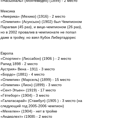
«Насьональ» (Монтевидео) (1899) - 2 место
Мексика
«Америка» (Мехико) (1916) - 2 место
«Олимпия» (Асунсьон) (1902) был Чемпионом
Парагвая (45 раз), и вице-чемпионом (26 раз),
но в 2002 провалив в чемпионате не попал
даже в тройку, но взял Кубок Либертадорес
Европа
«Спортинг» (Лиссабон) (1906 ) - 2 место
Рапид 1898 - 2 место
Аустрия» Вена - 1911 - 3 место
«Бордо» (1881) - 4 место
«Олимпик» (Марсель) (1899) - 15 место
«Олимпик» (Лион) (1899) - 3 место
«Сент-Этьен» (1919) - 17 место
«Гётеборг» (1904) - 3 место
«Галатасарай» (Стамбул) (1905 ) - 3 место (на
следующий год 2005-2006 чемпион)
«Мехелен» (1904) - нет в тройке
«Андерлехт» (1908) - 2 место