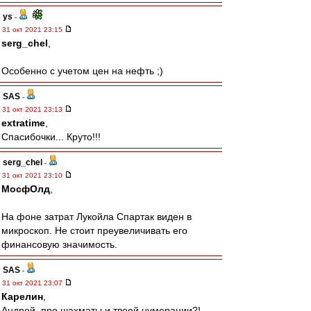
ys
-
31 окт 2021 23:15
serg_chel
,
Особенно с учетом цен на нефть ;)
SAS
-
31 окт 2021 23:13
extratime
,
Спасибочки... Круто!!!
serg_chel
-
31 окт 2021 23:10
МосфОлд
,
На фоне затрат Лукойла Спартак виден в
микроскоп. Не стоит преувеличивать его
финансовую значимость.
SAS
-
31 окт 2021 23:07
Карелин
,
Андрей, про шахматы и твоей нумерации?!..