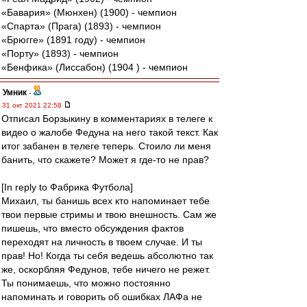
«Бавария» (Мюнхен) (1900) - чемпион
«Спарта» (Прага) (1893) - чемпион
«Брюгге» (1891 году) - чемпион
«Порту» (1893) - чемпион
«Бенфика» (Лиссабон) (1904 ) - чемпион
Умник
-
31 окт 2021 22:58
Отписал Борзыкину в комментариях в телеге к
видео о жалобе Федуна на него такой текст. Как
итог забанен в телеге теперь. Стоило ли меня
банить, что скажете? Может я где-то не прав?
[In reply to Фабрика Футбола]
Михаил, ты банишь всех кто напоминает тебе
твои первые стримы и твою внешность. Сам же
пишешь, что вместо обсуждения фактов
переходят на личность в твоем случае. И ты
прав! Но! Когда ты себя ведешь абсолютно так
же, оскорбляя Федунов, тебе ничего не режет.
Ты понимаешь, что можно постоянно
напоминать и говорить об ошибках ЛАФа не