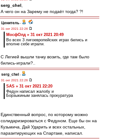
serg_chel
,
А чего он на Зарему не подаёт тогда? ?!
Ценитель
-
31 окт 2021 22:26
МосфОлд » 31 окт 2021 20:49
Во всех 3 лигоевропейских играх бились и
вполне себе играли.
С Легией вышли тачку возить, где там было
бились-играли?..
serg_chel
-
31 окт 2021 22:26
SAS » 31 окт 2021 22:20
Федун написал жалобу и
Борзыкиным занялась прокуратура
Единственный вопрос, по которому можно
солидаризироваться с Федуном. Еще бы он на
Кузьмича, Дай Ударить и всех остальных,
паразитирующих на Спартаке, написал.