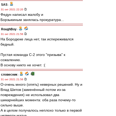
SAS
-
31 окт 2021 22:20
Федун написал жалобу и
Борзыкиным занялась прокуратура...
RoughBoy
-
31 окт 2021 21:56
На Бородюке лица нет, так испереживался
бедный.
Пустая команда С-2 этого "призыва" к
сожалению.
В основу никто не хочет. :(
словесник
-
31 окт 2021 21:56
О-очень много (опять) неверных решений. Ну и
Влад Шитов (заменённый потом из-за
повреждения) не использовал два
шикарнейших момента: оба раза почему-то
сильно выше.
А в целом получалось неплохо только в первой
четверти матча.