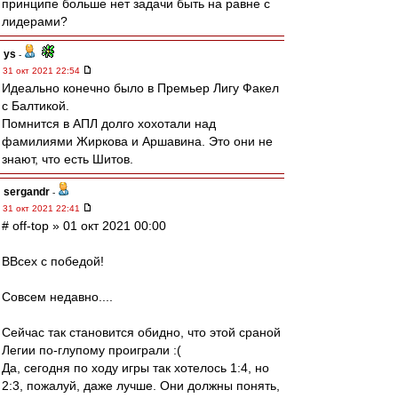
принципе больше нет задачи быть на равне с
лидерами?
ys
-
31 окт 2021 22:54
Идеально конечно было в Премьер Лигу Факел
с Балтикой.
Помнится в АПЛ долго хохотали над
фамилиями Жиркова и Аршавина. Это они не
знают, что есть Шитов.
sergandr
-
31 окт 2021 22:41
# off-top » 01 окт 2021 00:00
ВВсех с победой!
Совсем недавно....
Сейчас так становится обидно, что этой сраной
Легии по-глупому проиграли :(
Да, сегодня по ходу игры так хотелось 1:4, но
2:3, пожалуй, даже лучше. Они должны понять,