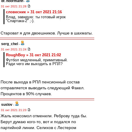
dr. noormann
-
31 окт 2021 21:28
словесник » 31 окт 2021 21:16
Влад, завидую: ты готовый игрок
"Спартака-2" ;-).
Староват я для двоешников. Лучше в шахматы.
serg_chel
-
31 окт 2021 21:24
RoughBoy » 31 окт 2021 21:02
Футбол медленный, примитивный.
Ради чего им выходить в РПЛ?
После выхода в РПЛ пенсионный состав
отправляется выводить следующий Факел.
Процентов в 90% случаев.
suslov
-
31 окт 2021 21:23
Жаль комсомол отменили. Реброву туда бы.
Берут думаю кого-то, вот и подался по
партийной линии. Селихов с Лестером