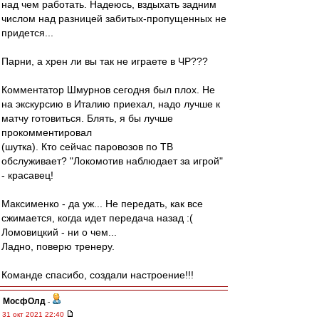
над чем работать. Надеюсь, вздыхать задним
числом над разницей забитых-пропущенных не
придется...
Парни, а хрен ли вы так не играете в ЧР???
Комментатор Шмурнов сегодня был плох. Не
на экскурсию в Италию приехал, надо лучше к
матчу готовиться. Блять, я бы лучше
прокомментировал
(шутка). Кто сейчас паровозов по ТВ
обслуживает? "Локомотив наблюдает за игрой"
- красавец!
Максименко - да уж... Не передать, как все
сжимается, когда идет передача назад :(
Ломовицкий - ни о чем...
Ладно, поверю тренеру.
Команде спасибо, создали настроение!!!
МосфОлд
-
31 окт 2021 22:40