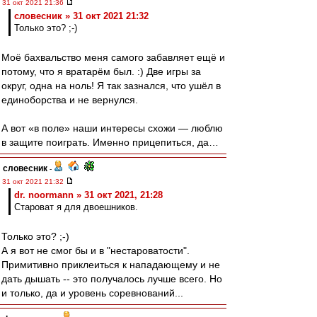
31 окт 2021 21:36
словесник » 31 окт 2021 21:32
Только это? ;-)
Моё бахвальство меня самого забавляет ещё и
потому, что я вратарём был. :) Две игры за
округ, одна на ноль! Я так зазнался, что ушёл в
единоборства и не вернулся.
А вот «в поле» наши интересы схожи — люблю
в защите поиграть. Именно прицепиться, да…
словесник
-
31 окт 2021 21:32
dr. noormann » 31 окт 2021, 21:28
Староват я для двоешников.
Только это? ;-)
А я вот не смог бы и в "нестароватости".
Примитивно приклеиться к нападающему и не
дать дышать -- это получалось лучше всего. Но
и только, да и уровень соревнований...