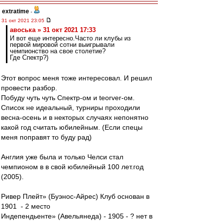
extratime
-
31 окт 2021 23:05
авоська » 31 окт 2021 17:33
И вот еще интересно.Часто ли клубы из
первой мировой сотни выигрывали
чемпионство на свое столетие?
Где Спектр?)
Этот вопрос меня тоже интересовал. И решил
провести разбор.
Побуду чуть чуть Спектр-ом и teorver-ом.
Список не идеальный, турниры проходили
весна-осень и в некторых случаях непонятно
какой год считать юбилейным. (Если спецы
меня поправят то буду рад)
Англия уже была и только Челси стал
чемпионом в в свой юбилейный 100 лет.год
(2005).
Ривер Плейт» (Буэнос-Айрес) Клуб основан в
1901 - 2 место
Индепендьенте» (Авельянеда) - 1905 - ? нет в