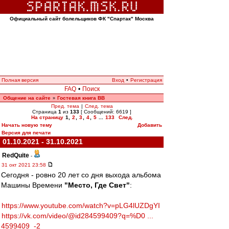
Официальный сайт болельщиков ФК "Спартак" Москва
Полная версия
Вход
•
Регистрация
FAQ
•
Поиск
Общение на сайте
Гостевая книга ВВ
»
Пред. тема
|
След. тема
Страница
1
из
133
[ Сообщений: 6619 ]
На страницу
1
,
2
,
3
,
4
,
5
...
133
След.
Начать новую тему
Добавить
Версия для печати
01.10.2021 - 31.10.2021
RedQuite
-
31 окт 2021 23:58
Сегодня - ровно 20 лет со дня выхода альбома
Машины Времени
"Место, Где Свет"
:
https://www.youtube.com/watch?v=pLG4lUZDgYI
https://vk.com/video/@id284599409?q=%D0 ...
4599409_-2