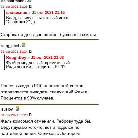
dr. noormann
-
31 окт 2021 21:28
словесник » 31 окт 2021 21:16
Влад, завидую: ты готовый игрок
"Спартака-2" ;-).
Староват я для двоешников. Лучше в шахматы.
serg_chel
-
31 окт 2021 21:24
RoughBoy » 31 окт 2021 21:02
Футбол медленный, примитивный.
Ради чего им выходить в РПЛ?
После выхода в РПЛ пенсионный состав
отправляется выводить следующий Факел.
Процентов в 90% случаев.
suslov
-
31 окт 2021 21:23
Жаль комсомол отменили. Реброву туда бы.
Берут думаю кого-то, вот и подался по
партийной линии. Селихов с Лестером