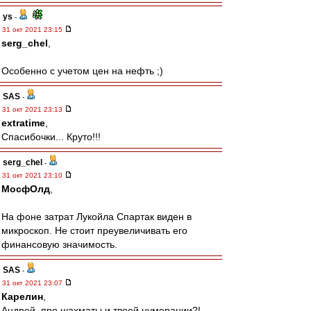
ys
-
31 окт 2021 23:15
serg_chel
,
Особенно с учетом цен на нефть ;)
SAS
-
31 окт 2021 23:13
extratime
,
Спасибочки... Круто!!!
serg_chel
-
31 окт 2021 23:10
МосфОлд
,
На фоне затрат Лукойла Спартак виден в
микроскоп. Не стоит преувеличивать его
финансовую значимость.
SAS
-
31 окт 2021 23:07
Карелин
,
Андрей, про шахматы и твоей нумерации?!..