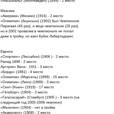
«Насьональ» (Монтевидео) (1899) - 2 место
Мексика
«Америка» (Мехико) (1916) - 2 место
«Олимпия» (Асунсьон) (1902) был Чемпионом
Парагвая (45 раз), и вице-чемпионом (26 раз),
но в 2002 провалив в чемпионате не попал
даже в тройку, но взял Кубок Либертадорес
Европа
«Спортинг» (Лиссабон) (1906 ) - 2 место
Рапид 1898 - 2 место
Аустрия» Вена - 1911 - 3 место
«Бордо» (1881) - 4 место
«Олимпик» (Марсель) (1899) - 15 место
«Олимпик» (Лион) (1899) - 3 место
«Сент-Этьен» (1919) - 17 место
«Гётеборг» (1904) - 3 место
«Галатасарай» (Стамбул) (1905 ) - 3 место (на
следующий год 2005-2006 чемпион)
«Мехелен» (1904) - нет в тройке
«Андерлехт» (1908) - 2 место