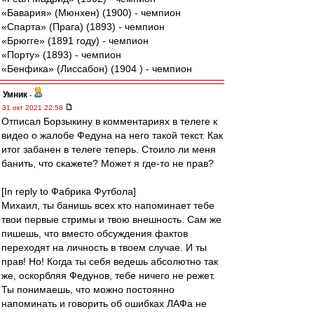
«Бавария» (Мюнхен) (1900) - чемпион
«Спарта» (Прага) (1893) - чемпион
«Брюгге» (1891 году) - чемпион
«Порту» (1893) - чемпион
«Бенфика» (Лиссабон) (1904 ) - чемпион
Умник
-
31 окт 2021 22:58
Отписал Борзыкину в комментариях в телеге к
видео о жалобе Федуна на него такой текст. Как
итог забанен в телеге теперь. Стоило ли меня
банить, что скажете? Может я где-то не прав?
[In reply to Фабрика Футбола]
Михаил, ты банишь всех кто напоминает тебе
твои первые стримы и твою внешность. Сам же
пишешь, что вместо обсуждения фактов
переходят на личность в твоем случае. И ты
прав! Но! Когда ты себя ведешь абсолютно так
же, оскорбляя Федунов, тебе ничего не режет.
Ты понимаешь, что можно постоянно
напоминать и говорить об ошибках ЛАФа не