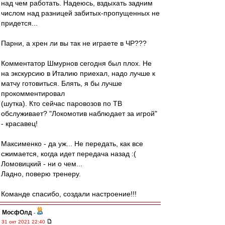
над чем работать. Надеюсь, вздыхать задним
числом над разницей забитых-пропущенных не
придется...
Парни, а хрен ли вы так не играете в ЧР???
Комментатор Шмурнов сегодня был плох. Не
на экскурсию в Италию приехал, надо лучше к
матчу готовиться. Блять, я бы лучше
прокомментировал
(шутка). Кто сейчас паровозов по ТВ
обслуживает? "Локомотив наблюдает за игрой"
- красавец!
Максименко - да уж... Не передать, как все
сжимается, когда идет передача назад :(
Ломовицкий - ни о чем...
Ладно, поверю тренеру.
Команде спасибо, создали настроение!!!
МосфОлд
-
31 окт 2021 22:40