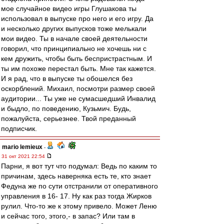
мое случайное видео игры Глушакова ты
использовал в выпуске про него и его игру. Да
и несколько других выпусков тоже мелькали
мои видео. Ты в начале своей деятельности
говорил, что принципиально не хочешь ни с
кем дружить, чтобы быть беспристрастным. И
ты им похоже перестал быть. Мне так кажется.
И я рад, что в выпуске ты обошелся без
оскорблений. Михаил, посмотри размер своей
аудитории... Ты уже не сумасшедший Инвалид
и быдло, по поведению, Кузьмич. Будь,
пожалуйста, серьезнее. Твой преданный
подписчик.
mario lemieux
-
31 окт 2021 22:54
Парни, я вот тут что подумал: Ведь по каким то
причинам, здесь наверняка есть те, кто знает
Федуна же по сути отстранили от оперативного
управления в 16- 17. Ну как раз тогда Жирков
рулил. Что-то же к этому привело. Может Леню
и сейчас того, этого,- в запас? Или там в