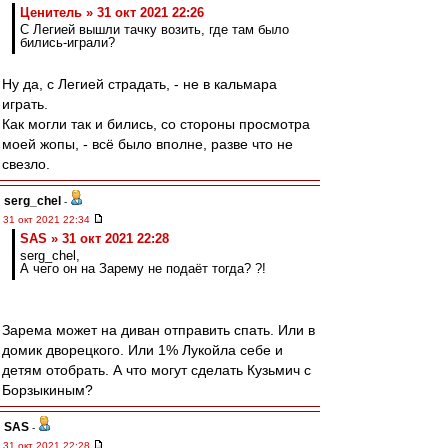
Ценитель » 31 окт 2021 22:26
С Легией вышли тачку возить, где там было
бились-играли?
Ну да, с Легией страдать, - не в кальмара
играть.
Как могли так и бились, со стороны просмотра
моей жопы, - всё было вполне, разве что не
свезло.
serg_chel
-
31 окт 2021 22:34
SAS » 31 окт 2021 22:28
serg_chel,
А чего он на Зарему не подаёт тогда? ?!
Зарема может на диван отправить спать. Или в
домик дворецкого. Или 1% Лукойла себе и
детям отобрать. А что могут сделать Кузьмич с
Борзыкиным?
SAS
-
31 окт 2021 22:28