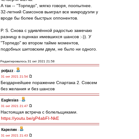
А так -- "Торпедо", мягко говоря, поопытнее.
32-летний Самсонов выиграл все микродуэли у
вроде бы более быстрых оппонентов.
P. S. Снова с удивлённой радостью замечаю
разницу в оценках имевшихся шансов :-)). У
"Торпедо" во втором тайме моментов,
подобных шитовским двум, не было ни одного.
Редактировалось 31 окт 2021 21:58
poljazz
-
31 окт 2021 21:54
Бездарнейшее поражение Спартака 2. Совсем
без желания и без шансов
Eaglesias
-
31 окт 2021 21:47
Настоящая встреча с болельщиками.
https://youtu.be/gP4abFI-NkE
Карелин
-
31 окт 2021 21:43