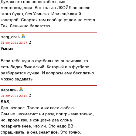
Думаю это про нерентабельные
месторождения. Вот только ЛКОЙЛ он после
этого будет, без Усинска. Или ещё какой
капстрой. Спартак там вообще рядом не стоял.
Так, Лёнькино баловство.
serg_chel
-
31 окт 2021 23:27
Умник
,
Если тебе нужна футбольная аналитика, то
есть Вадик Лукомский. Который и в футболе
разбирается лучше. И вопросы ему бесплатно
можно задавать.
Карелин
-
31 окт 2021 23:18
SAS
,
Даа..вопрос. Так-то я их всех люблю.
Сам не шахматист ни разу, поигрываю только,
но, вроде как, в концовке два слона
повариативнее, что ли. Это надо ВВ
спрашивать, а она знает всё. Это точно.