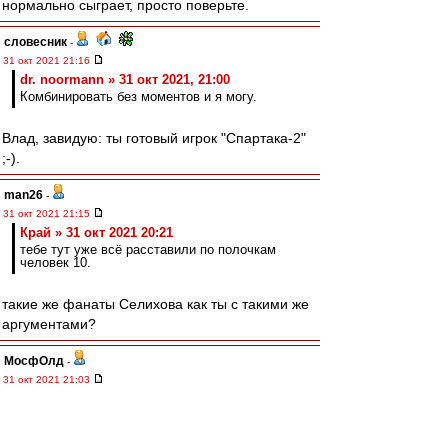
нормально сыграет, просто поверьте.
словесник
-
31 окт 2021 21:16
dr. noormann » 31 окт 2021, 21:00
Комбинировать без моментов и я могу.
Влад, завидую: ты готовый игрок "Спартака-2"
;-).
man26
-
31 окт 2021 21:15
Край » 31 окт 2021 20:21
тебе тут уже всё расставили по полочкам
человек 10.
такие же фанаты Селихова как ты с такими же
аргументами?
МосфОлд
-
31 окт 2021 21:03
setun53 » 31 окт 2021 20:58
Я про Бенфику не забыл