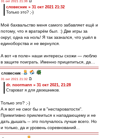
31 окт 2021 21:36
словесник » 31 окт 2021 21:32
Только это? ;-)
Моё бахвальство меня самого забавляет ещё и
потому, что я вратарём был. :) Две игры за
округ, одна на ноль! Я так зазнался, что ушёл в
единоборства и не вернулся.
А вот «в поле» наши интересы схожи — люблю
в защите поиграть. Именно прицепиться, да…
словесник
-
31 окт 2021 21:32
dr. noormann » 31 окт 2021, 21:28
Староват я для двоешников.
Только это? ;-)
А я вот не смог бы и в "нестароватости".
Примитивно приклеиться к нападающему и не
дать дышать -- это получалось лучше всего. Но
и только, да и уровень соревнований...