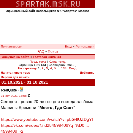
Официальный сайт болельщиков ФК "Спартак" Москва
Полная версия
Вход
•
Регистрация
FAQ
•
Поиск
Общение на сайте
Гостевая книга ВВ
»
Пред. тема
|
След. тема
Страница
1
из
133
[ Сообщений: 6619 ]
На страницу
1
,
2
,
3
,
4
,
5
...
133
След.
Начать новую тему
Добавить
Версия для печати
01.10.2021 - 31.10.2021
RedQuite
-
31 окт 2021 23:58
Сегодня - ровно 20 лет со дня выхода альбома
Машины Времени
"Место, Где Свет"
:
https://www.youtube.com/watch?v=pLG4lUZDgYI
https://vk.com/video/@id284599409?q=%D0 ...
4599409_-2