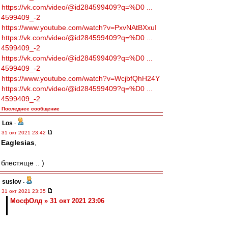
https://vk.com/video/@id284599409?q=%D0 ...
4599409_-2
https://www.youtube.com/watch?v=PxvNAtBXxuI
https://vk.com/video/@id284599409?q=%D0 ...
4599409_-2
https://vk.com/video/@id284599409?q=%D0 ...
4599409_-2
https://www.youtube.com/watch?v=WcjbfQhH24Y
https://vk.com/video/@id284599409?q=%D0 ...
4599409_-2
Последнее сообщение
Los
-
31 окт 2021 23:42
Eaglesias
,
блестяще .. )
suslov
-
31 окт 2021 23:35
МосфОлд » 31 окт 2021 23:06