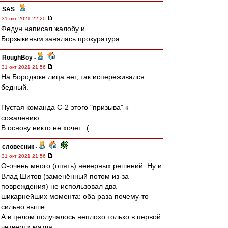
SAS
-
31 окт 2021 22:20
Федун написал жалобу и
Борзыкиным занялась прокуратура...
RoughBoy
-
31 окт 2021 21:56
На Бородюке лица нет, так испереживался
бедный.
Пустая команда С-2 этого "призыва" к
сожалению.
В основу никто не хочет. :(
словесник
-
31 окт 2021 21:56
О-очень много (опять) неверных решений. Ну и
Влад Шитов (заменённый потом из-за
повреждения) не использовал два
шикарнейших момента: оба раза почему-то
сильно выше.
А в целом получалось неплохо только в первой
четверти матча.