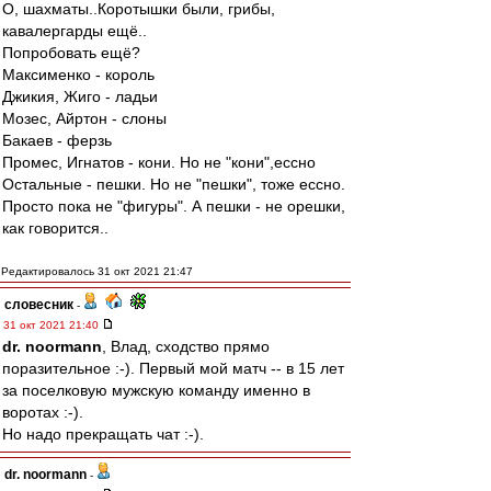
О, шахматы..Коротышки были, грибы,
кавалергарды ещё..
Попробовать ещё?
Максименко - король
Джикия, Жиго - ладьи
Мозес, Айртон - слоны
Бакаев - ферзь
Промес, Игнатов - кони. Но не "кони",ессно
Остальные - пешки. Но не "пешки", тоже ессно.
Просто пока не "фигуры". А пешки - не орешки,
как говорится..
Редактировалось 31 окт 2021 21:47
словесник
-
31 окт 2021 21:40
dr. noormann
, Влад, сходство прямо
поразительное :-). Первый мой матч -- в 15 лет
за поселковую мужскую команду именно в
воротах :-).
Но надо прекращать чат :-).
dr. noormann
-