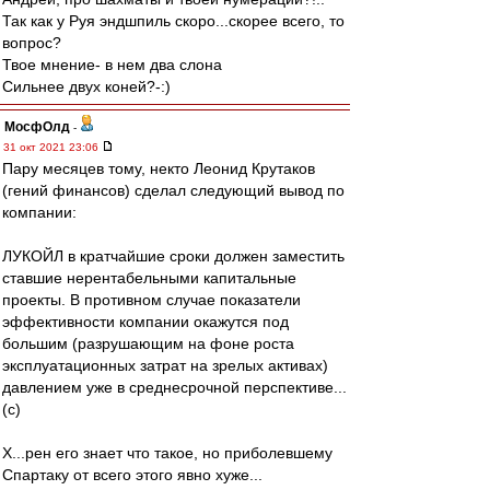
Так как у Руя эндшпиль скоро...скорее всего, то
вопрос?
Твое мнение- в нем два слона
Сильнее двух коней?-:)
МосфОлд
-
31 окт 2021 23:06
Пару месяцев тому, некто Леонид Крутаков
(гений финансов) сделал следующий вывод по
компании:
ЛУКОЙЛ в кратчайшие сроки должен заместить
ставшие нерентабельными капитальные
проекты. В противном случае показатели
эффективности компании окажутся под
большим (разрушающим на фоне роста
эксплуатационных затрат на зрелых активах)
давлением уже в среднесрочной перспективе...
(с)
Х...рен его знает что такое, но приболевшему
Спартаку от всего этого явно хуже...