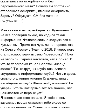
скатываясь на оскорбления и без
персонального мата? Почему ты постоянно
стараешься оскорбить, именно оскорблить,
Зарему? Обсуждать СМ без мата не
получается. :(
Мне кажется ты переобщался с Кузьмичем. Я
не все проверял лично, но ходила такая
информация. Фетисов сильно задружился с
Кузьмичем. Прямо вот чуть-ли не перевез его
из Сочи в Москву в Тушино 2018. И через него
стал распространять свою "повесточку". Пока
не уволили. Зарема настояла, как я понял. И
что-то телеграмм канал Спартак-Инсайд
заглох? Т.е. сотрудник клуба таки сливал
внутреннюю информацию клуба? Нет ли здесь
сильного влияния мнения Кузьмича типа с
инсайдами из клуба Фетисов-Кузьмич-ты? Ты
уверен, что ты вот прямо вот все знаешь, что
называется из первых уст?
Я вспоминаю твое начало. Я тебя очень
зауважал, всегда старался тебе видео со
стадиона принести. Очень радовался когда