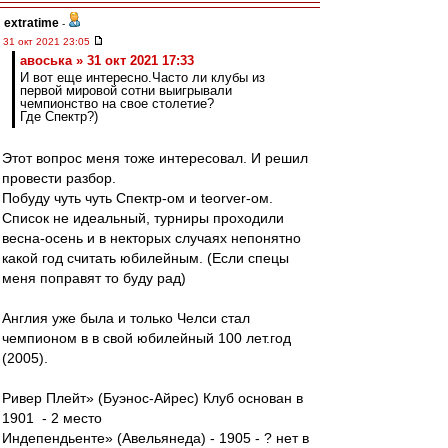
extratime
-
31 окт 2021 23:05
авоська » 31 окт 2021 17:33
И вот еще интересно.Часто ли клубы из
первой мировой сотни выигрывали
чемпионство на свое столетие?
Где Спектр?)
Этот вопрос меня тоже интересовал. И решил
провести разбор.
Побуду чуть чуть Спектр-ом и teorver-ом.
Список не идеальный, турниры проходили
весна-осень и в некторых случаях непонятно
какой год считать юбилейным. (Если спецы
меня поправят то буду рад)
Англия уже была и только Челси стал
чемпионом в в свой юбилейный 100 лет.год
(2005).
Ривер Плейт» (Буэнос-Айрес) Клуб основан в
1901 - 2 место
Индепендьенте» (Авельянеда) - 1905 - ? нет в