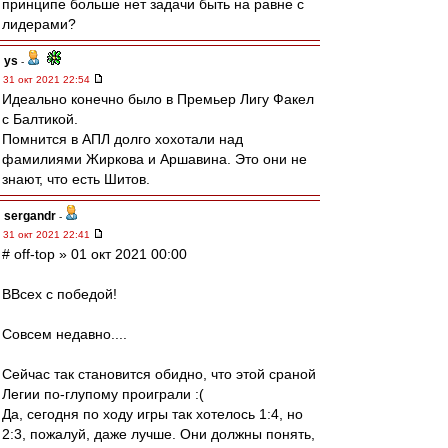
принципе больше нет задачи быть на равне с
лидерами?
ys
-
31 окт 2021 22:54
Идеально конечно было в Премьер Лигу Факел
с Балтикой.
Помнится в АПЛ долго хохотали над
фамилиями Жиркова и Аршавина. Это они не
знают, что есть Шитов.
sergandr
-
31 окт 2021 22:41
# off-top » 01 окт 2021 00:00
ВВсех с победой!
Совсем недавно....
Сейчас так становится обидно, что этой сраной
Легии по-глупому проиграли :(
Да, сегодня по ходу игры так хотелось 1:4, но
2:3, пожалуй, даже лучше. Они должны понять,