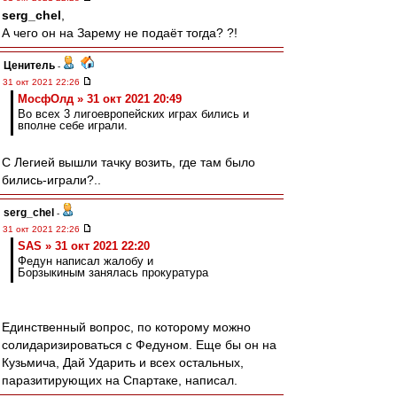
serg_chel
,
А чего он на Зарему не подаёт тогда? ?!
Ценитель
-
31 окт 2021 22:26
МосфОлд » 31 окт 2021 20:49
Во всех 3 лигоевропейских играх бились и
вполне себе играли.
С Легией вышли тачку возить, где там было
бились-играли?..
serg_chel
-
31 окт 2021 22:26
SAS » 31 окт 2021 22:20
Федун написал жалобу и
Борзыкиным занялась прокуратура
Единственный вопрос, по которому можно
солидаризироваться с Федуном. Еще бы он на
Кузьмича, Дай Ударить и всех остальных,
паразитирующих на Спартаке, написал.