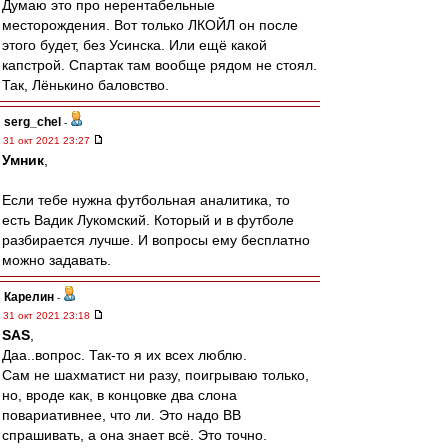
Думаю это про нерентабельные
месторождения. Вот только ЛКОЙЛ он после
этого будет, без Усинска. Или ещё какой
капстрой. Спартак там вообще рядом не стоял.
Так, Лёнькино баловство.
serg_chel
-
31 окт 2021 23:27
Умник
,
Если тебе нужна футбольная аналитика, то
есть Вадик Лукомский. Который и в футболе
разбирается лучше. И вопросы ему бесплатно
можно задавать.
Карелин
-
31 окт 2021 23:18
SAS
,
Даа..вопрос. Так-то я их всех люблю.
Сам не шахматист ни разу, поигрываю только,
но, вроде как, в концовке два слона
повариативнее, что ли. Это надо ВВ
спрашивать, а она знает всё. Это точно.