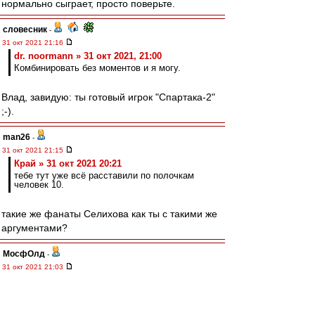
нормально сыграет, просто поверьте.
словесник
-
31 окт 2021 21:16
dr. noormann » 31 окт 2021, 21:00
Комбинировать без моментов и я могу.
Влад, завидую: ты готовый игрок "Спартака-2"
;-).
man26
-
31 окт 2021 21:15
Край » 31 окт 2021 20:21
тебе тут уже всё расставили по полочкам
человек 10.
такие же фанаты Селихова как ты с такими же
аргументами?
МосфОлд
-
31 окт 2021 21:03
setun53 » 31 окт 2021 20:58
Я про Бенфику не забыл