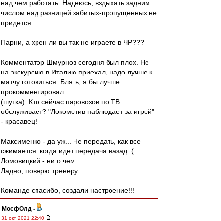
над чем работать. Надеюсь, вздыхать задним
числом над разницей забитых-пропущенных не
придется...
Парни, а хрен ли вы так не играете в ЧР???
Комментатор Шмурнов сегодня был плох. Не
на экскурсию в Италию приехал, надо лучше к
матчу готовиться. Блять, я бы лучше
прокомментировал
(шутка). Кто сейчас паровозов по ТВ
обслуживает? "Локомотив наблюдает за игрой"
- красавец!
Максименко - да уж... Не передать, как все
сжимается, когда идет передача назад :(
Ломовицкий - ни о чем...
Ладно, поверю тренеру.
Команде спасибо, создали настроение!!!
МосфОлд
-
31 окт 2021 22:40