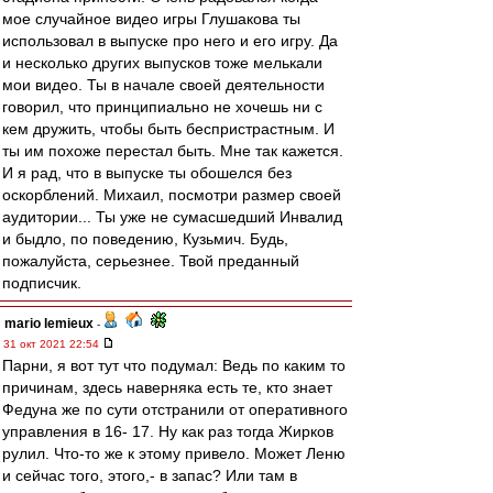
мое случайное видео игры Глушакова ты
использовал в выпуске про него и его игру. Да
и несколько других выпусков тоже мелькали
мои видео. Ты в начале своей деятельности
говорил, что принципиально не хочешь ни с
кем дружить, чтобы быть беспристрастным. И
ты им похоже перестал быть. Мне так кажется.
И я рад, что в выпуске ты обошелся без
оскорблений. Михаил, посмотри размер своей
аудитории... Ты уже не сумасшедший Инвалид
и быдло, по поведению, Кузьмич. Будь,
пожалуйста, серьезнее. Твой преданный
подписчик.
mario lemieux
-
31 окт 2021 22:54
Парни, я вот тут что подумал: Ведь по каким то
причинам, здесь наверняка есть те, кто знает
Федуна же по сути отстранили от оперативного
управления в 16- 17. Ну как раз тогда Жирков
рулил. Что-то же к этому привело. Может Леню
и сейчас того, этого,- в запас? Или там в