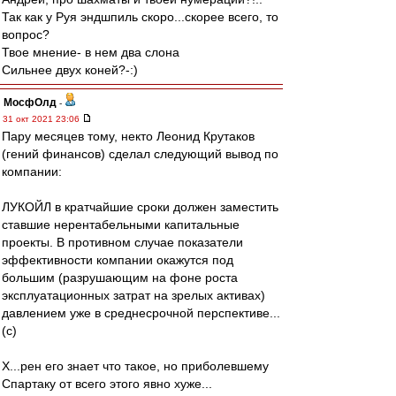
Так как у Руя эндшпиль скоро...скорее всего, то
вопрос?
Твое мнение- в нем два слона
Сильнее двух коней?-:)
МосфОлд
-
31 окт 2021 23:06
Пару месяцев тому, некто Леонид Крутаков
(гений финансов) сделал следующий вывод по
компании:
ЛУКОЙЛ в кратчайшие сроки должен заместить
ставшие нерентабельными капитальные
проекты. В противном случае показатели
эффективности компании окажутся под
большим (разрушающим на фоне роста
эксплуатационных затрат на зрелых активах)
давлением уже в среднесрочной перспективе...
(с)
Х...рен его знает что такое, но приболевшему
Спартаку от всего этого явно хуже...