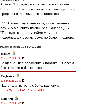
А так -- "Торпедо", мягко говоря, поопытнее.
32-летний Самсонов выиграл все микродуэли у
вроде бы более быстрых оппонентов.
P. S. Снова с удивлённой радостью замечаю
разницу в оценках имевшихся шансов :-)). У
"Торпедо" во втором тайме моментов,
подобных шитовским двум, не было ни одного.
Редактировалось 31 окт 2021 21:58
poljazz
-
31 окт 2021 21:54
Бездарнейшее поражение Спартака 2. Совсем
без желания и без шансов
Eaglesias
-
31 окт 2021 21:47
Настоящая встреча с болельщиками.
https://youtu.be/gP4abFI-NkE
Карелин
-
31 окт 2021 21:43