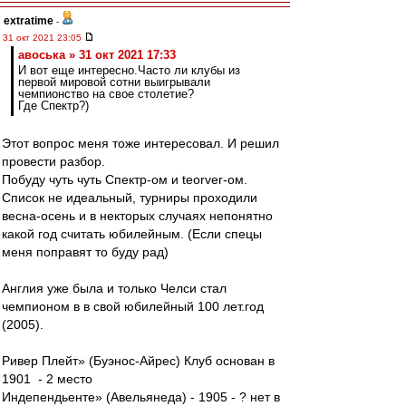
extratime
-
31 окт 2021 23:05
авоська » 31 окт 2021 17:33
И вот еще интересно.Часто ли клубы из
первой мировой сотни выигрывали
чемпионство на свое столетие?
Где Спектр?)
Этот вопрос меня тоже интересовал. И решил
провести разбор.
Побуду чуть чуть Спектр-ом и teorver-ом.
Список не идеальный, турниры проходили
весна-осень и в некторых случаях непонятно
какой год считать юбилейным. (Если спецы
меня поправят то буду рад)
Англия уже была и только Челси стал
чемпионом в в свой юбилейный 100 лет.год
(2005).
Ривер Плейт» (Буэнос-Айрес) Клуб основан в
1901 - 2 место
Индепендьенте» (Авельянеда) - 1905 - ? нет в