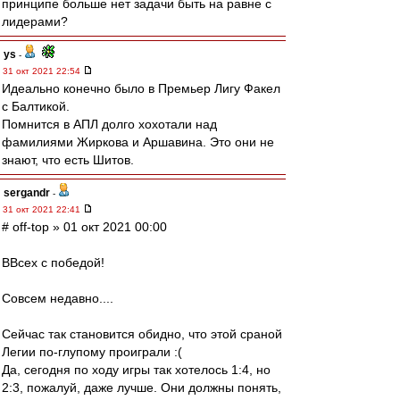
принципе больше нет задачи быть на равне с
лидерами?
ys
-
31 окт 2021 22:54
Идеально конечно было в Премьер Лигу Факел
с Балтикой.
Помнится в АПЛ долго хохотали над
фамилиями Жиркова и Аршавина. Это они не
знают, что есть Шитов.
sergandr
-
31 окт 2021 22:41
# off-top » 01 окт 2021 00:00
ВВсех с победой!
Совсем недавно....
Сейчас так становится обидно, что этой сраной
Легии по-глупому проиграли :(
Да, сегодня по ходу игры так хотелось 1:4, но
2:3, пожалуй, даже лучше. Они должны понять,