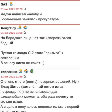
SAS
-
31 окт 2021 22:20
Федун написал жалобу и
Борзыкиным занялась прокуратура...
RoughBoy
-
31 окт 2021 21:56
На Бородюке лица нет, так испереживался
бедный.
Пустая команда С-2 этого "призыва" к
сожалению.
В основу никто не хочет. :(
словесник
-
31 окт 2021 21:56
О-очень много (опять) неверных решений. Ну и
Влад Шитов (заменённый потом из-за
повреждения) не использовал два
шикарнейших момента: оба раза почему-то
сильно выше.
А в целом получалось неплохо только в первой
четверти матча.