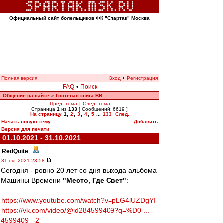
Официальный сайт болельщиков ФК "Спартак" Москва
Полная версия
Вход
•
Регистрация
FAQ
•
Поиск
Общение на сайте
Гостевая книга ВВ
»
Пред. тема
|
След. тема
Страница
1
из
133
[ Сообщений: 6619 ]
На страницу
1
,
2
,
3
,
4
,
5
...
133
След.
Начать новую тему
Добавить
Версия для печати
01.10.2021 - 31.10.2021
RedQuite
-
31 окт 2021 23:58
Сегодня - ровно 20 лет со дня выхода альбома
Машины Времени
"Место, Где Свет"
:
https://www.youtube.com/watch?v=pLG4lUZDgYI
https://vk.com/video/@id284599409?q=%D0 ...
4599409_-2