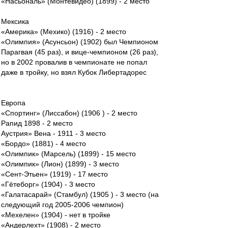
«Насьональ» (Монтевидео) (1899) - 2 место
Мексика
«Америка» (Мехико) (1916) - 2 место
«Олимпия» (Асунсьон) (1902) был Чемпионом
Парагвая (45 раз), и вице-чемпионом (26 раз),
но в 2002 провалив в чемпионате не попал
даже в тройку, но взял Кубок Либертадорес
Европа
«Спортинг» (Лиссабон) (1906 ) - 2 место
Рапид 1898 - 2 место
Аустрия» Вена - 1911 - 3 место
«Бордо» (1881) - 4 место
«Олимпик» (Марсель) (1899) - 15 место
«Олимпик» (Лион) (1899) - 3 место
«Сент-Этьен» (1919) - 17 место
«Гётеборг» (1904) - 3 место
«Галатасарай» (Стамбул) (1905 ) - 3 место (на
следующий год 2005-2006 чемпион)
«Мехелен» (1904) - нет в тройке
«Андерлехт» (1908) - 2 место