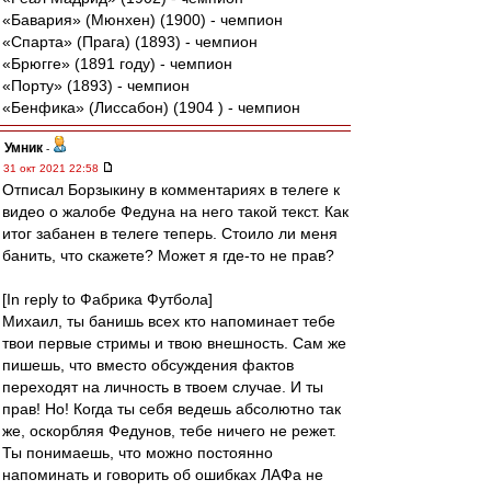
«Бавария» (Мюнхен) (1900) - чемпион
«Спарта» (Прага) (1893) - чемпион
«Брюгге» (1891 году) - чемпион
«Порту» (1893) - чемпион
«Бенфика» (Лиссабон) (1904 ) - чемпион
Умник
-
31 окт 2021 22:58
Отписал Борзыкину в комментариях в телеге к
видео о жалобе Федуна на него такой текст. Как
итог забанен в телеге теперь. Стоило ли меня
банить, что скажете? Может я где-то не прав?
[In reply to Фабрика Футбола]
Михаил, ты банишь всех кто напоминает тебе
твои первые стримы и твою внешность. Сам же
пишешь, что вместо обсуждения фактов
переходят на личность в твоем случае. И ты
прав! Но! Когда ты себя ведешь абсолютно так
же, оскорбляя Федунов, тебе ничего не режет.
Ты понимаешь, что можно постоянно
напоминать и говорить об ошибках ЛАФа не