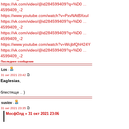
https://vk.com/video/@id284599409?q=%D0 ...
4599409_-2
https://www.youtube.com/watch?v=PxvNAtBXxuI
https://vk.com/video/@id284599409?q=%D0 ...
4599409_-2
https://vk.com/video/@id284599409?q=%D0 ...
4599409_-2
https://www.youtube.com/watch?v=WcjbfQhH24Y
https://vk.com/video/@id284599409?q=%D0 ...
4599409_-2
Последнее сообщение
Los
-
31 окт 2021 23:42
Eaglesias
,
блестяще .. )
suslov
-
31 окт 2021 23:35
МосфОлд » 31 окт 2021 23:06