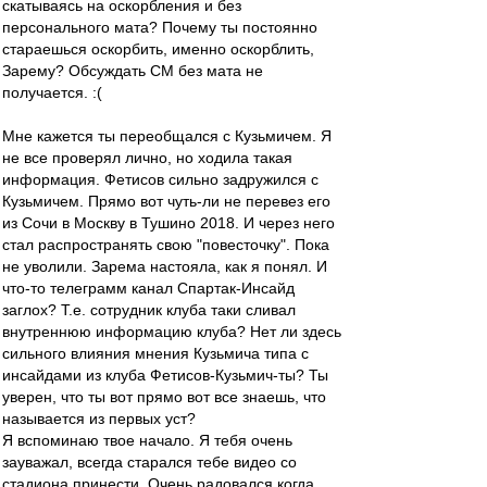
скатываясь на оскорбления и без
персонального мата? Почему ты постоянно
стараешься оскорбить, именно оскорблить,
Зарему? Обсуждать СМ без мата не
получается. :(
Мне кажется ты переобщался с Кузьмичем. Я
не все проверял лично, но ходила такая
информация. Фетисов сильно задружился с
Кузьмичем. Прямо вот чуть-ли не перевез его
из Сочи в Москву в Тушино 2018. И через него
стал распространять свою "повесточку". Пока
не уволили. Зарема настояла, как я понял. И
что-то телеграмм канал Спартак-Инсайд
заглох? Т.е. сотрудник клуба таки сливал
внутреннюю информацию клуба? Нет ли здесь
сильного влияния мнения Кузьмича типа с
инсайдами из клуба Фетисов-Кузьмич-ты? Ты
уверен, что ты вот прямо вот все знаешь, что
называется из первых уст?
Я вспоминаю твое начало. Я тебя очень
зауважал, всегда старался тебе видео со
стадиона принести. Очень радовался когда