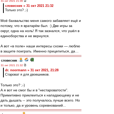
31 окт 2021 21:36
словесник » 31 окт 2021 21:32
Только это? ;-)
Моё бахвальство меня самого забавляет ещё и
потому, что я вратарём был. :) Две игры за
округ, одна на ноль! Я так зазнался, что ушёл в
единоборства и не вернулся.
А вот «в поле» наши интересы схожи — люблю
в защите поиграть. Именно прицепиться, да…
словесник
-
31 окт 2021 21:32
dr. noormann » 31 окт 2021, 21:28
Староват я для двоешников.
Только это? ;-)
А я вот не смог бы и в "нестароватости".
Примитивно приклеиться к нападающему и не
дать дышать -- это получалось лучше всего. Но
и только, да и уровень соревнований...