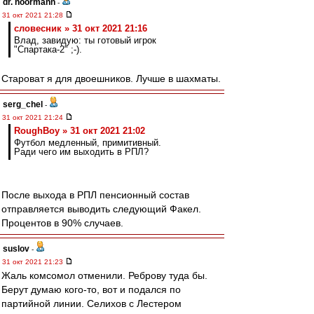
dr. noormann
-
31 окт 2021 21:28
словесник » 31 окт 2021 21:16
Влад, завидую: ты готовый игрок
"Спартака-2" ;-).
Староват я для двоешников. Лучше в шахматы.
serg_chel
-
31 окт 2021 21:24
RoughBoy » 31 окт 2021 21:02
Футбол медленный, примитивный.
Ради чего им выходить в РПЛ?
После выхода в РПЛ пенсионный состав
отправляется выводить следующий Факел.
Процентов в 90% случаев.
suslov
-
31 окт 2021 21:23
Жаль комсомол отменили. Реброву туда бы.
Берут думаю кого-то, вот и подался по
партийной линии. Селихов с Лестером