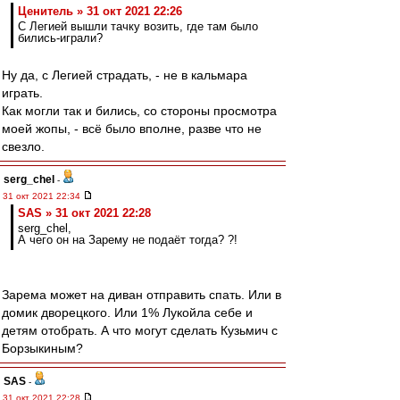
Ценитель » 31 окт 2021 22:26
С Легией вышли тачку возить, где там было
бились-играли?
Ну да, с Легией страдать, - не в кальмара
играть.
Как могли так и бились, со стороны просмотра
моей жопы, - всё было вполне, разве что не
свезло.
serg_chel
-
31 окт 2021 22:34
SAS » 31 окт 2021 22:28
serg_chel,
А чего он на Зарему не подаёт тогда? ?!
Зарема может на диван отправить спать. Или в
домик дворецкого. Или 1% Лукойла себе и
детям отобрать. А что могут сделать Кузьмич с
Борзыкиным?
SAS
-
31 окт 2021 22:28