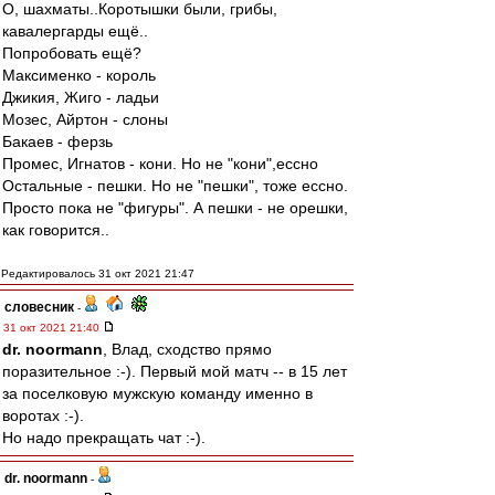
О, шахматы..Коротышки были, грибы,
кавалергарды ещё..
Попробовать ещё?
Максименко - король
Джикия, Жиго - ладьи
Мозес, Айртон - слоны
Бакаев - ферзь
Промес, Игнатов - кони. Но не "кони",ессно
Остальные - пешки. Но не "пешки", тоже ессно.
Просто пока не "фигуры". А пешки - не орешки,
как говорится..
Редактировалось 31 окт 2021 21:47
словесник
-
31 окт 2021 21:40
dr. noormann
, Влад, сходство прямо
поразительное :-). Первый мой матч -- в 15 лет
за поселковую мужскую команду именно в
воротах :-).
Но надо прекращать чат :-).
dr. noormann
-