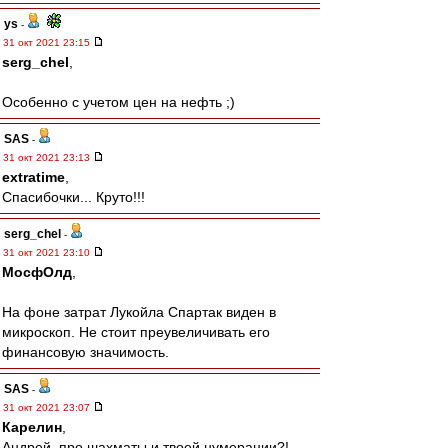
ys
-
31 окт 2021 23:15
serg_chel
,
Особенно с учетом цен на нефть ;)
SAS
-
31 окт 2021 23:13
extratime
,
Спасибочки... Круто!!!
serg_chel
-
31 окт 2021 23:10
МосфОлд
,
На фоне затрат Лукойла Спартак виден в
микроскоп. Не стоит преувеличивать его
финансовую значимость.
SAS
-
31 окт 2021 23:07
Карелин
,
Андрей, про шахматы и твоей нумерации?!..