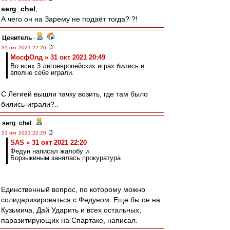
serg_chel
,
А чего он на Зарему не подаёт тогда? ?!
Ценитель
-
31 окт 2021 22:26
МосфОлд » 31 окт 2021 20:49
Во всех 3 лигоевропейских играх бились и
вполне себе играли.
С Легией вышли тачку возить, где там было
бились-играли?..
serg_chel
-
31 окт 2021 22:26
SAS » 31 окт 2021 22:20
Федун написал жалобу и
Борзыкиным занялась прокуратура
Единственный вопрос, по которому можно
солидаризироваться с Федуном. Еще бы он на
Кузьмича, Дай Ударить и всех остальных,
паразитирующих на Спартаке, написал.