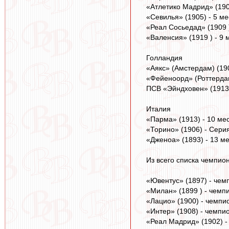
«Атлетико Мадрид» (1903
«Севилья» (1905) - 5 ме
«Реал Сосьедад» (1909 
«Валенсия» (1919 ) - 9 
Голландия
«Аякс» (Амстердам) (190
«Фейеноорд» (Роттердам)
ПСВ «Эйндховен» (1913)
Италия
«Парма» (1913) - 10 ме
«Торино» (1906) - Сери
«Дженоа» (1893) - 13 м
Из всего списка чемпио
«Ювентус» (1897) - чем
«Милан» (1899 ) - чемп
«Лацио» (1900) - чемпи
«Интер» (1908) - чемпи
«Реал Мадрид» (1902) -