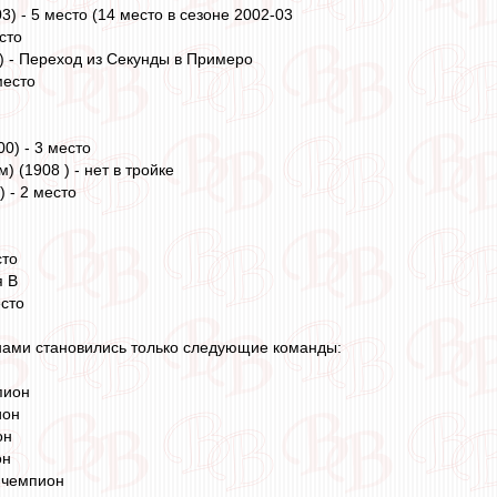
) - 5 место (14 место в сезоне 2002-03
сто
) - Переход из Секунды в Примеро
место
0) - 3 место
 (1908 ) - нет в тройке
 - 2 место
сто
я В
есто
нами становились только следующие команды:
пион
ион
он
он
 чемпион