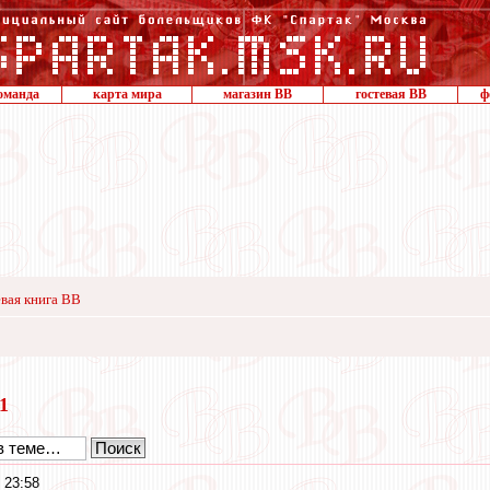
оманда
карта мира
магазин ВВ
гостевая ВВ
ф
вая книга ВВ
21
 23:58