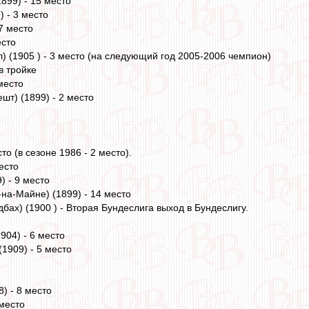
899) - 15 место
 - 3 место
7 место
есто
) (1905 ) - 3 место (на следующий год 2005-2006 чемпион)
в тройке
место
т) (1899) - 2 место
то (в сезоне 1986 - 2 место).
есто
) - 9 место
на-Майне) (1899) - 14 место
бах) (1900 ) - Вторая Бундеслига выход в Бундеслигу.
904) - 6 место
1909) - 5 место
) - 8 место
 место