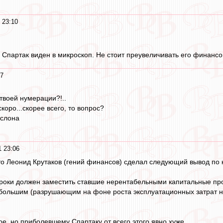
 23:10
 Спартак виден в микроскоп. Не стоит преувеличивать его финансо
07
твоей нумерации?!..
коро...скорее всего, то вопрос?
 слона
1 23:06
то Леонид Крутаков (гений финансов) сделал следующий вывод по 
роки должен заместить ставшие нерентабельными капитальные про
большим (разрушающим на фоне роста эксплуатационных затрат н
кое, но приболевшему Спартаку от всего этого явно хуже...