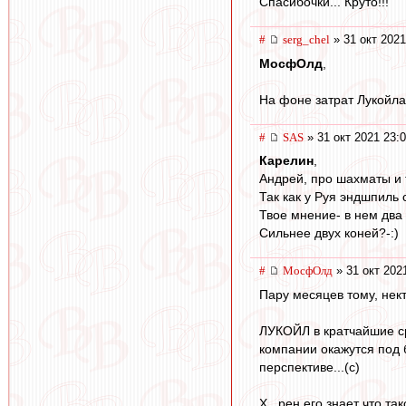
Спасибочки... Круто!!!
#
serg_chel
» 31 окт 2021
МосфОлд
,
На фоне затрат Лукойла
#
SAS
» 31 окт 2021 23:
Карелин
,
Андрей, про шахматы и 
Так как у Руя эндшпиль с
Твое мнение- в нем два
Сильнее двух коней?-:)
#
МосфОлд
» 31 окт 202
Пару месяцев тому, нек
ЛУКОЙЛ в кратчайшие с
компании окажутся под 
перспективе...(с)
Х...рен его знает что та