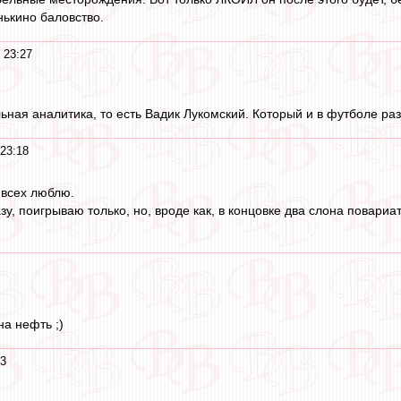
нькино баловство.
 23:27
ьная аналитика, то есть Вадик Лукомский. Который и в футболе ра
 23:18
х всех люблю.
у, поигрываю только, но, вроде как, в концовке два слона повариат
на нефть ;)
13