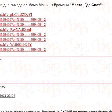
т со дня выхода альбома Машины Времени
"Место, Где Свет"
:
/watch?v=pLG4lUZDgYI
84599409?q=%D0 ... 4599409_-2
84599409?q=%D0 ... 4599409_-2
watch?v=PxvNAtBXxuI
84599409?q=%D0 ... 4599409_-2
84599409?q=%D0 ... 4599409_-2
watch?v=WcjbfQhH24Y
84599409?q=%D0 ... 4599409_-2
2
3:35
2021 23:06
ельные месторождения. Вот только ЛКОЙЛ он после этого будет, бе