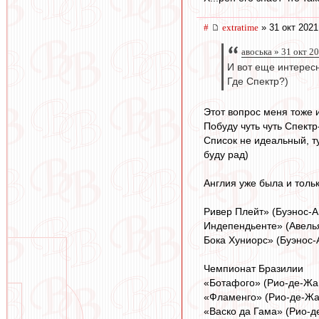
#
extratime
» 31 окт 2021
авоська » 31 окт 2
И вот еще интерес
Где Спектр?)
Этот вопрос меня тоже 
Побуду чуть чуть Спектр
Список не идеальный, т
буду рад)
Англия уже была и тольк
Ривер Плейт» (Буэнос-А
Индепендьенте» (Авельян
Бока Хуниорс» (Буэнос-А
Чемпионат Бразилии
«Ботафого» (Рио-де-Жане
«Фламенго» (Рио-де-Жане
«Васко да Гама» (Рио-д