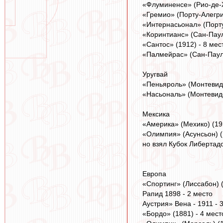
«Флуминенсе» (Рио-де-Ж
«Гремио» (Порту-Алегри)
«Интернасьонал» (Порту
«Коринтианс» (Сан-Паулу
«Сантос» (1912) - 8 мес
«Палмейрас» (Сан-Паулу
Уругвай
«Пеньяроль» (Монтевиде
«Насьональ» (Монтевиде
Мексика
«Америка» (Мехико) (191
«Олимпия» (Асунсьон) (
но взял Кубок Либертад
Европа
«Спортинг» (Лиссабон) (
Рапид 1898 - 2 место
Аустрия» Вена - 1911 - 
«Бордо» (1881) - 4 мест