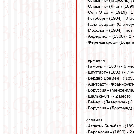
«Олимпик» (Марсель) (1
«Олимпик» (Лион) (1899)
«Сент-Этьен» (1919) - 1
«Гётеборг» (1904) - 3 м
«Галатасарай» (Стамбул
«Мехелен» (1904) - нет 
«Андерлехт» (1908) - 2 
«Ференцварош» (Будапеш
Германия
«Гамбург» (1887) - 6 мес
«Штутгарт» (1893 ) - 7 м
«Вердер Бремен» ( 1899
«Айнтрахт» (Франкфурт-
«Боруссия» (Мёнхенглад
«Шальке-04» - 2 место
«Байер» (Леверкузен) (1
«Боруссия» (Дортмунд) (
Испания
«Атлетик Бильбао» (1898
«Барселона» (1899) - 2