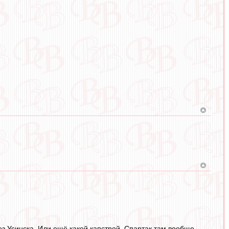
з Усинска. Или ещё какой капстрой. Спартак там вообще