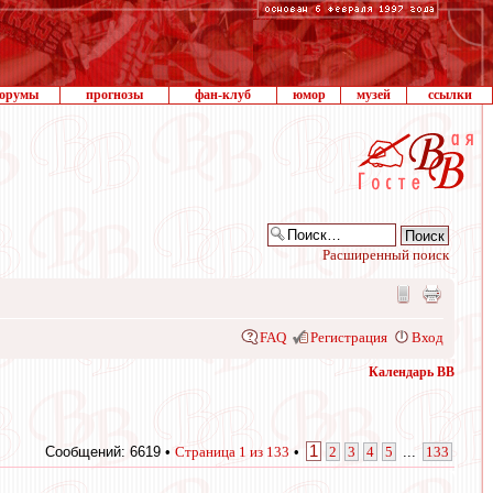
орумы
прогнозы
фан-клуб
юмор
музей
ссылки
Расширенный поиск
FAQ
Регистрация
Вход
Календарь ВВ
1
Сообщений: 6619 •
Страница
1
из
133
•
2
3
4
5
...
133