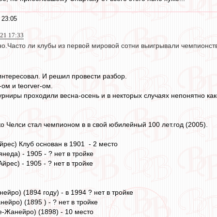
 23:05
021 17:33
но.Часто ли клубы из первой мировой сотни выигрывали чемпионств
интересовал. И решил провести разбор.
-ом и teorver-ом.
урниры проходили весна-осень и в некторых случаях непонятно как
о Челси стал чемпионом в в свой юбилейный 100 лет.год (2005).
йрес) Клуб основан в 1901 - 2 место
еда) - 1905 - ? нет в тройке
йрес) - 1905 - ? нет в тройке
йро) (1894 году) - в 1994 ? нет в тройке
йро) (1895 ) - ? нет в тройке
е-Жанейро) (1898) - 10 место