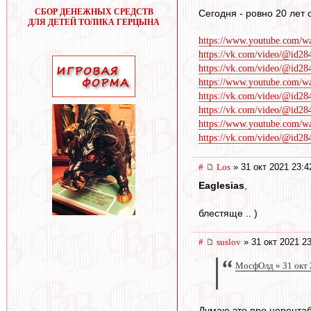
СБОР ДЕНЕЖНЫХ СРЕДСТВ
Сегодня - ровно 20 ле
ДЛЯ ДЕТЕЙ ТОЛИКА ГЕРЦЫНА
https://www.youtube.com
https://vk.com/video/@id2
https://vk.com/video/@id2
https://www.youtube.com/
https://vk.com/video/@id2
https://vk.com/video/@id2
https://www.youtube.com/
https://vk.com/video/@id2
#
Los
» 31 окт 2021 23:4
Eaglesias
,
блестяще .. )
#
suslov
» 31 окт 2021 2
МосфОлд » 31 окт 
Думаю это про нерентаб