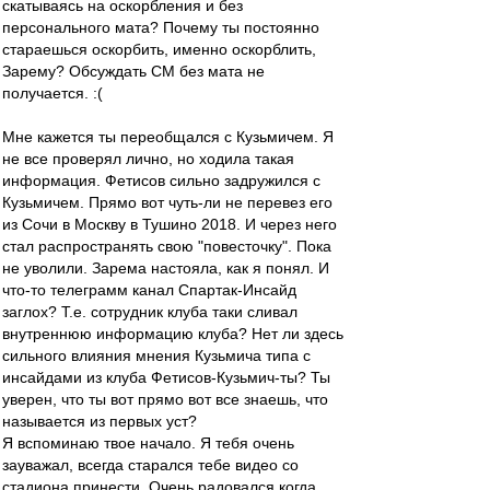
скатываясь на оскорбления и без
персонального мата? Почему ты постоянно
стараешься оскорбить, именно оскорблить,
Зарему? Обсуждать СМ без мата не
получается. :(
Мне кажется ты переобщался с Кузьмичем. Я
не все проверял лично, но ходила такая
информация. Фетисов сильно задружился с
Кузьмичем. Прямо вот чуть-ли не перевез его
из Сочи в Москву в Тушино 2018. И через него
стал распространять свою "повесточку". Пока
не уволили. Зарема настояла, как я понял. И
что-то телеграмм канал Спартак-Инсайд
заглох? Т.е. сотрудник клуба таки сливал
внутреннюю информацию клуба? Нет ли здесь
сильного влияния мнения Кузьмича типа с
инсайдами из клуба Фетисов-Кузьмич-ты? Ты
уверен, что ты вот прямо вот все знаешь, что
называется из первых уст?
Я вспоминаю твое начало. Я тебя очень
зауважал, всегда старался тебе видео со
стадиона принести. Очень радовался когда