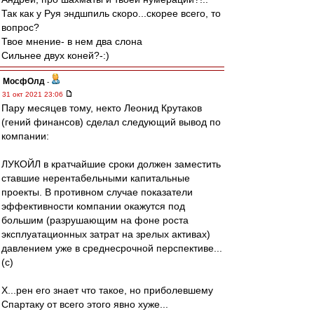
Так как у Руя эндшпиль скоро...скорее всего, то
вопрос?
Твое мнение- в нем два слона
Сильнее двух коней?-:)
МосфОлд
-
31 окт 2021 23:06
Пару месяцев тому, некто Леонид Крутаков
(гений финансов) сделал следующий вывод по
компании:
ЛУКОЙЛ в кратчайшие сроки должен заместить
ставшие нерентабельными капитальные
проекты. В противном случае показатели
эффективности компании окажутся под
большим (разрушающим на фоне роста
эксплуатационных затрат на зрелых активах)
давлением уже в среднесрочной перспективе...
(с)
Х...рен его знает что такое, но приболевшему
Спартаку от всего этого явно хуже...