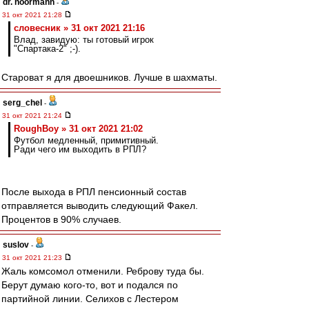
dr. noormann
-
31 окт 2021 21:28
словесник » 31 окт 2021 21:16
Влад, завидую: ты готовый игрок
"Спартака-2" ;-).
Староват я для двоешников. Лучше в шахматы.
serg_chel
-
31 окт 2021 21:24
RoughBoy » 31 окт 2021 21:02
Футбол медленный, примитивный.
Ради чего им выходить в РПЛ?
После выхода в РПЛ пенсионный состав
отправляется выводить следующий Факел.
Процентов в 90% случаев.
suslov
-
31 окт 2021 21:23
Жаль комсомол отменили. Реброву туда бы.
Берут думаю кого-то, вот и подался по
партийной линии. Селихов с Лестером