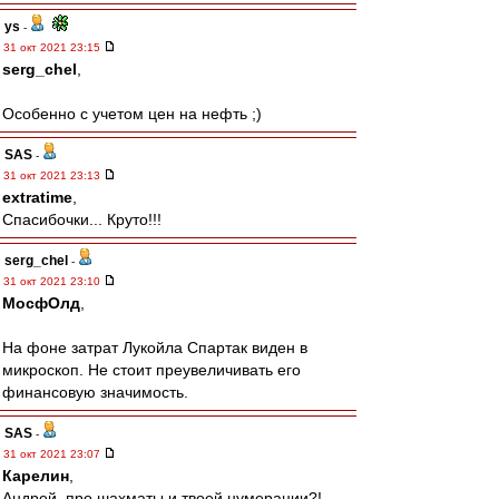
ys
-
31 окт 2021 23:15
serg_chel
,
Особенно с учетом цен на нефть ;)
SAS
-
31 окт 2021 23:13
extratime
,
Спасибочки... Круто!!!
serg_chel
-
31 окт 2021 23:10
МосфОлд
,
На фоне затрат Лукойла Спартак виден в
микроскоп. Не стоит преувеличивать его
финансовую значимость.
SAS
-
31 окт 2021 23:07
Карелин
,
Андрей, про шахматы и твоей нумерации?!..