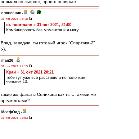
нормально сыграет, просто поверьте.
словесник
-
31 окт 2021 21:16
dr. noormann » 31 окт 2021, 21:00
Комбинировать без моментов и я могу.
Влад, завидую: ты готовый игрок "Спартака-2"
;-).
man26
-
31 окт 2021 21:15
Край » 31 окт 2021 20:21
тебе тут уже всё расставили по полочкам
человек 10.
такие же фанаты Селихова как ты с такими же
аргументами?
МосфОлд
-
31 окт 2021 21:03
setun53 » 31 окт 2021 20:58
Я про Бенфику не забыл