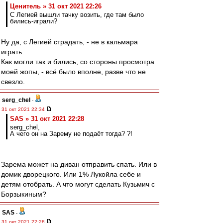
Ценитель » 31 окт 2021 22:26
С Легией вышли тачку возить, где там было
бились-играли?
Ну да, с Легией страдать, - не в кальмара
играть.
Как могли так и бились, со стороны просмотра
моей жопы, - всё было вполне, разве что не
свезло.
serg_chel
-
31 окт 2021 22:34
SAS » 31 окт 2021 22:28
serg_chel,
А чего он на Зарему не подаёт тогда? ?!
Зарема может на диван отправить спать. Или в
домик дворецкого. Или 1% Лукойла себе и
детям отобрать. А что могут сделать Кузьмич с
Борзыкиным?
SAS
-
31 окт 2021 22:28