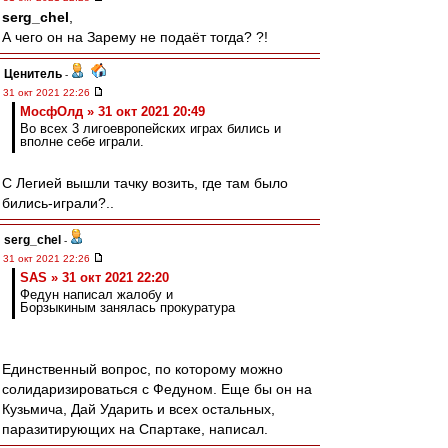
serg_chel
,
А чего он на Зарему не подаёт тогда? ?!
Ценитель
-
31 окт 2021 22:26
МосфОлд » 31 окт 2021 20:49
Во всех 3 лигоевропейских играх бились и
вполне себе играли.
С Легией вышли тачку возить, где там было
бились-играли?..
serg_chel
-
31 окт 2021 22:26
SAS » 31 окт 2021 22:20
Федун написал жалобу и
Борзыкиным занялась прокуратура
Единственный вопрос, по которому можно
солидаризироваться с Федуном. Еще бы он на
Кузьмича, Дай Ударить и всех остальных,
паразитирующих на Спартаке, написал.