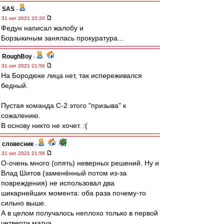
SAS
-
31 окт 2021 22:20
Федун написал жалобу и
Борзыкиным занялась прокуратура...
RoughBoy
-
31 окт 2021 21:56
На Бородюке лица нет, так испереживался
бедный.
Пустая команда С-2 этого "призыва" к
сожалению.
В основу никто не хочет. :(
словесник
-
31 окт 2021 21:56
О-очень много (опять) неверных решений. Ну и
Влад Шитов (заменённый потом из-за
повреждения) не использовал два
шикарнейших момента: оба раза почему-то
сильно выше.
А в целом получалось неплохо только в первой
четверти матча.