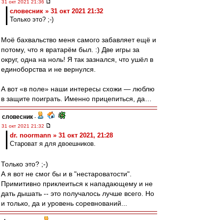
31 окт 2021 21:36
словесник » 31 окт 2021 21:32
Только это? ;-)
Моё бахвальство меня самого забавляет ещё и
потому, что я вратарём был. :) Две игры за
округ, одна на ноль! Я так зазнался, что ушёл в
единоборства и не вернулся.
А вот «в поле» наши интересы схожи — люблю
в защите поиграть. Именно прицепиться, да…
словесник
-
31 окт 2021 21:32
dr. noormann » 31 окт 2021, 21:28
Староват я для двоешников.
Только это? ;-)
А я вот не смог бы и в "нестароватости".
Примитивно приклеиться к нападающему и не
дать дышать -- это получалось лучше всего. Но
и только, да и уровень соревнований...