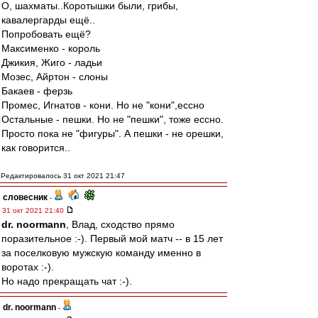
О, шахматы..Коротышки были, грибы,
кавалергарды ещё..
Попробовать ещё?
Максименко - король
Джикия, Жиго - ладьи
Мозес, Айртон - слоны
Бакаев - ферзь
Промес, Игнатов - кони. Но не "кони",ессно
Остальные - пешки. Но не "пешки", тоже ессно.
Просто пока не "фигуры". А пешки - не орешки,
как говорится..
Редактировалось 31 окт 2021 21:47
словесник
-
31 окт 2021 21:40
dr. noormann
, Влад, сходство прямо
поразительное :-). Первый мой матч -- в 15 лет
за поселковую мужскую команду именно в
воротах :-).
Но надо прекращать чат :-).
dr. noormann
-