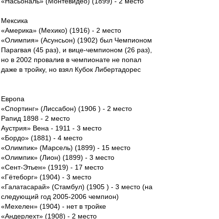
«Насьональ» (Монтевидео) (1899) - 2 место
Мексика
«Америка» (Мехико) (1916) - 2 место
«Олимпия» (Асунсьон) (1902) был Чемпионом
Парагвая (45 раз), и вице-чемпионом (26 раз),
но в 2002 провалив в чемпионате не попал
даже в тройку, но взял Кубок Либертадорес
Европа
«Спортинг» (Лиссабон) (1906 ) - 2 место
Рапид 1898 - 2 место
Аустрия» Вена - 1911 - 3 место
«Бордо» (1881) - 4 место
«Олимпик» (Марсель) (1899) - 15 место
«Олимпик» (Лион) (1899) - 3 место
«Сент-Этьен» (1919) - 17 место
«Гётеборг» (1904) - 3 место
«Галатасарай» (Стамбул) (1905 ) - 3 место (на
следующий год 2005-2006 чемпион)
«Мехелен» (1904) - нет в тройке
«Андерлехт» (1908) - 2 место