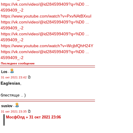
https://vk.com/video/@id284599409?q=%D0 ...
4599409_-2
https://www.youtube.com/watch?v=PxvNAtBXxuI
https://vk.com/video/@id284599409?q=%D0 ...
4599409_-2
https://vk.com/video/@id284599409?q=%D0 ...
4599409_-2
https://www.youtube.com/watch?v=WcjbfQhH24Y
https://vk.com/video/@id284599409?q=%D0 ...
4599409_-2
Последнее сообщение
Los
-
31 окт 2021 23:42
Eaglesias
,
блестяще .. )
suslov
-
31 окт 2021 23:35
МосфОлд » 31 окт 2021 23:06