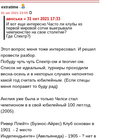
extratime
-
31 окт 2021 23:05
авоська » 31 окт 2021 17:33
И вот еще интересно.Часто ли клубы из
первой мировой сотни выигрывали
чемпионство на свое столетие?
Где Спектр?)
Этот вопрос меня тоже интересовал. И решил
провести разбор.
Побуду чуть чуть Спектр-ом и teorver-ом.
Список не идеальный, турниры проходили
весна-осень и в некторых случаях непонятно
какой год считать юбилейным. (Если спецы
меня поправят то буду рад)
Англия уже была и только Челси стал
чемпионом в в свой юбилейный 100 лет.год
(2005).
Ривер Плейт» (Буэнос-Айрес) Клуб основан в
1901 - 2 место
Индепендьенте» (Авельянеда) - 1905 - ? нет в