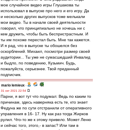
мое случайное видео игры Глушакова ты
использовал в выпуске про него и его игру. Да
и несколько других выпусков тоже мелькали
мои видео. Ты в начале своей деятельности
говорил, что принципиально не хочешь ни с
кем дружить, чтобы быть беспристрастным. И
ты им похоже перестал быть. Мне так кажется.
И я рад, что в выпуске ты обошелся без
оскорблений. Михаил, посмотри размер своей
аудитории... Ты уже не сумасшедший Инвалид
и быдло, по поведению, Кузьмич. Будь,
пожалуйста, серьезнее. Твой преданный
подписчик.
mario lemieux
-
31 окт 2021 22:54
Парни, я вот тут что подумал: Ведь по каким то
причинам, здесь наверняка есть те, кто знает
Федуна же по сути отстранили от оперативного
управления в 16- 17. Ну как раз тогда Жирков
рулил. Что-то же к этому привело. Может Леню
и сейчас того, этого,- в запас? Или там в