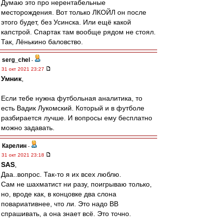
Думаю это про нерентабельные
месторождения. Вот только ЛКОЙЛ он после
этого будет, без Усинска. Или ещё какой
капстрой. Спартак там вообще рядом не стоял.
Так, Лёнькино баловство.
serg_chel
-
31 окт 2021 23:27
Умник
,
Если тебе нужна футбольная аналитика, то
есть Вадик Лукомский. Который и в футболе
разбирается лучше. И вопросы ему бесплатно
можно задавать.
Карелин
-
31 окт 2021 23:18
SAS
,
Даа..вопрос. Так-то я их всех люблю.
Сам не шахматист ни разу, поигрываю только,
но, вроде как, в концовке два слона
повариативнее, что ли. Это надо ВВ
спрашивать, а она знает всё. Это точно.