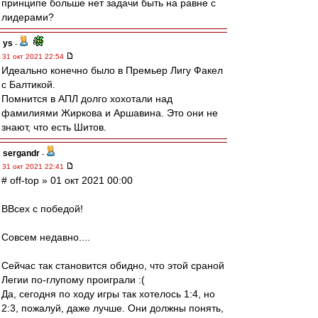
принципе больше нет задачи быть на равне с
лидерами?
ys
-
31 окт 2021 22:54
Идеально конечно было в Премьер Лигу Факел
с Балтикой.
Помнится в АПЛ долго хохотали над
фамилиями Жиркова и Аршавина. Это они не
знают, что есть Шитов.
sergandr
-
31 окт 2021 22:41
# off-top » 01 окт 2021 00:00
ВВсех с победой!
Совсем недавно....
Сейчас так становится обидно, что этой сраной
Легии по-глупому проиграли :(
Да, сегодня по ходу игры так хотелось 1:4, но
2:3, пожалуй, даже лучше. Они должны понять,