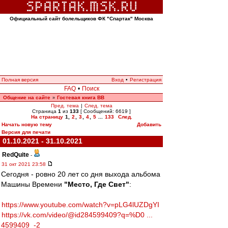
Официальный сайт болельщиков ФК "Спартак" Москва
Полная версия
Вход
•
Регистрация
FAQ
•
Поиск
Общение на сайте
Гостевая книга ВВ
»
Пред. тема
|
След. тема
Страница
1
из
133
[ Сообщений: 6619 ]
На страницу
1
,
2
,
3
,
4
,
5
...
133
След.
Начать новую тему
Добавить
Версия для печати
01.10.2021 - 31.10.2021
RedQuite
-
31 окт 2021 23:58
Сегодня - ровно 20 лет со дня выхода альбома
Машины Времени
"Место, Где Свет"
:
https://www.youtube.com/watch?v=pLG4lUZDgYI
https://vk.com/video/@id284599409?q=%D0 ...
4599409_-2