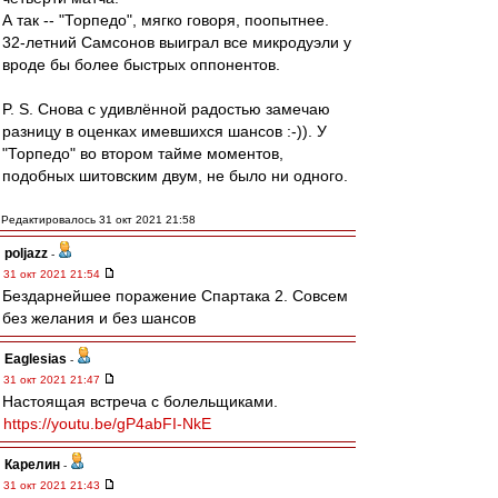
А так -- "Торпедо", мягко говоря, поопытнее.
32-летний Самсонов выиграл все микродуэли у
вроде бы более быстрых оппонентов.
P. S. Снова с удивлённой радостью замечаю
разницу в оценках имевшихся шансов :-)). У
"Торпедо" во втором тайме моментов,
подобных шитовским двум, не было ни одного.
Редактировалось 31 окт 2021 21:58
poljazz
-
31 окт 2021 21:54
Бездарнейшее поражение Спартака 2. Совсем
без желания и без шансов
Eaglesias
-
31 окт 2021 21:47
Настоящая встреча с болельщиками.
https://youtu.be/gP4abFI-NkE
Карелин
-
31 окт 2021 21:43