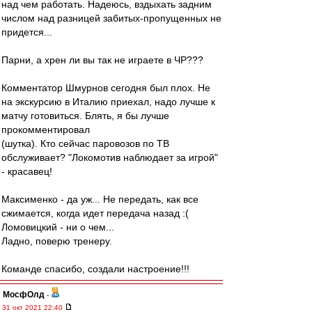
над чем работать. Надеюсь, вздыхать задним
числом над разницей забитых-пропущенных не
придется...
Парни, а хрен ли вы так не играете в ЧР???
Комментатор Шмурнов сегодня был плох. Не
на экскурсию в Италию приехал, надо лучше к
матчу готовиться. Блять, я бы лучше
прокомментировал
(шутка). Кто сейчас паровозов по ТВ
обслуживает? "Локомотив наблюдает за игрой"
- красавец!
Максименко - да уж... Не передать, как все
сжимается, когда идет передача назад :(
Ломовицкий - ни о чем...
Ладно, поверю тренеру.
Команде спасибо, создали настроение!!!
МосфОлд
-
31 окт 2021 22:40