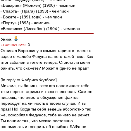
«Бавария» (Мюнхен) (1900) - чемпион
«Спарта» (Прага) (1893) - чемпион
«Брюгге» (1891 году) - чемпион
«Порту» (1893) - чемпион
«Бенфика» (Лиссабон) (1904 ) - чемпион
Умник
-
31 окт 2021 22:58
Отписал Борзыкину в комментариях в телеге к
видео о жалобе Федуна на него такой текст. Как
итог забанен в телеге теперь. Стоило ли меня
банить, что скажете? Может я где-то не прав?
[In reply to Фабрика Футбола]
Михаил, ты банишь всех кто напоминает тебе
твои первые стримы и твою внешность. Сам же
пишешь, что вместо обсуждения фактов
переходят на личность в твоем случае. И ты
прав! Но! Когда ты себя ведешь абсолютно так
же, оскорбляя Федунов, тебе ничего не режет.
Ты понимаешь, что можно постоянно
напоминать и говорить об ошибках ЛАФа не