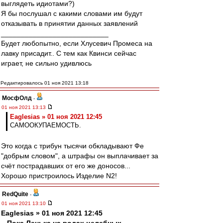
выглядеть идиотами?)
Я бы послушал с какими словами им будут
отказывать в принятии данных заявлений
___________________________
Будет любопытно, если Хлусевич Промеса на
лавку присадит.. С тем как Квинси сейчас
играет, не сильно удивлюсь
Редактировалось 01 ноя 2021 13:18
МосфОлд
-
01 ноя 2021 13:13
Eaglesias » 01 ноя 2021 12:45
САМООКУПАЕМОСТЬ.
Это когда с трибун тысячи обкладывают Фе
"добрым словом", а штрафы он выплачивает за
счёт пострадавших от его же доносов...
Хорошо пристроилось Изделие N2!
RedQuite
-
01 ноя 2021 13:10
Eaglesias » 01 ноя 2021 12:45