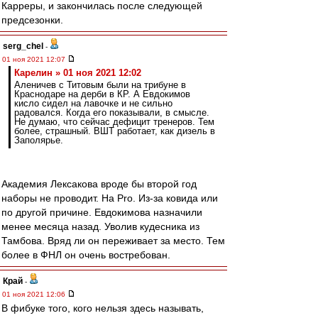
Карреры, и закончилась после следующей
предсезонки.
serg_chel
-
01 ноя 2021 12:07
Карелин » 01 ноя 2021 12:02
Аленичев с Титовым были на трибуне в
Краснодаре на дерби в КР. А Евдокимов
кисло сидел на лавочке и не сильно
радовался. Когда его показывали, в смысле.
Не думаю, что сейчас дефицит тренеров. Тем
более, страшный. ВШТ работает, как дизель в
Заполярье.
Академия Лексакова вроде бы второй год
наборы не проводит. На Pro. Из-за ковида или
по другой причине. Евдокимова назначили
менее месяца назад. Уволив кудесника из
Тамбова. Вряд ли он переживает за место. Тем
более в ФНЛ он очень востребован.
Край
-
01 ноя 2021 12:06
В фибуке того, кого нельзя здесь называть,