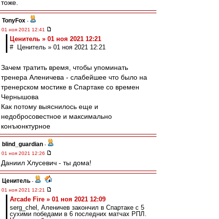
тоже.
TonyFox
-
01 ноя 2021 12:41
Ценитель » 01 ноя 2021 12:21
# Ценитель » 01 ноя 2021 12:21
Зачем тратить время, чтобы упоминать
тренера Аленичева - слабейшее что было на
тренерском мостике в Спартаке со времен
Чернышова
Как потому выяснилось еще и
недобросовестное и максимально
конъюнктурное
blind_guardian
-
01 ноя 2021 12:26
Даниил Хлусевич - ты дома!
Ценитель
-
01 ноя 2021 12:21
Arcade Fire » 01 ноя 2021 12:09
serg_chel, Аленичев закончил в Спартаке с 5
сухими победами в 6 последних матчах РПЛ.