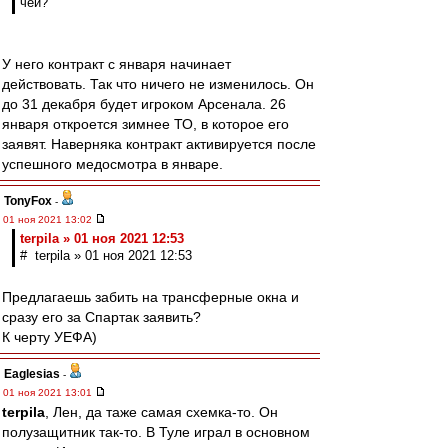
чей?
У него контракт с января начинает
действовать. Так что ничего не изменилось. Он
до 31 декабря будет игроком Арсенала. 26
января откроется зимнее ТО, в которое его
заявят. Наверняка контракт активируется после
успешного медосмотра в январе.
TonyFox
-
01 ноя 2021 13:02
terpila » 01 ноя 2021 12:53
# terpila » 01 ноя 2021 12:53
Предлагаешь забить на трансферные окна и
сразу его за Спартак заявить?
К черту УЕФА)
Eaglesias
-
01 ноя 2021 13:01
terpila
, Лен, да таже самая схемка-то. Он
полузащитник так-то. В Туле играл в основном