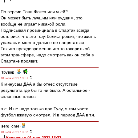
По версии Тони Фокса или чьей?
Он может быть лучшим или худшим, это
вообще не играет никакой роли.
Подписывая провинциала в Спартак всегда
есть риск, что этот футболист решит, что жизнь
удалась и можно дальше не напрягаться.
Так что преждевременно что то говорить об
этом трансфере, надо смотреть как он себя в
Спартаке проявит.
Трувор
-
01 ноя 2021 13:37
К минусам ДАА я бы отнес отсутствие
результата где бы то ни было. А остальное -
сплошные плюсы.
п.с. И не надо только про Тулу, я там часто
футбол вживую смотрел. И в период ДАА в т.ч.
serg_chel
-
01 ноя 2021 13:36
Карелин » 01 ноя 2021 13:33