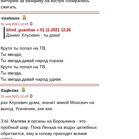
Виторию за Бенфику на костре собирались
сжигать.
visahouse
-
01 ноя 2021 12:45
blind_guardian » 01.11.2021 12:26
Даниил Хлусевич - ты дома!
Круто ты попал на ТВ,
Ты звезда,
Ты звезда,давай народ порази.
Круто ты попал на ТВ,
Ты звезда,
Ты звезда,давай народ удиви.
Eaglesias
-
01 ноя 2021 12:45
раз Хлусевич дома, значит зимой Моисеич на
выход. Усиление, кхе-кхе.
З.Ы. Малява в органы на Борзыкина - это
пробный шар. Пока Ленька на водах целебных
обретается, ему в голову приходят всякие