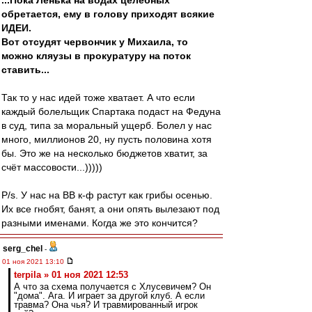
...Пока Ленька на водах целебных
обретается, ему в голову приходят всякие
ИДЕИ.
Вот отсудят червончик у Михаила, то
можно кляузы в прокуратуру на поток
ставить...
Так то у нас идей тоже хватает. А что если
каждый болельщик Спартака подаст на Федуна
в суд, типа за моральный ущерб. Болел у нас
много, миллионов 20, ну пусть половина хотя
бы. Это же на несколько бюджетов хватит, за
счёт массовости...)))))
P/s. У нас на ВВ к-ф растут как грибы осенью.
Их все гнобят, банят, а они опять вылезают под
разными именами. Когда же это кончится?
serg_chel
-
01 ноя 2021 13:10
terpila » 01 ноя 2021 12:53
А что за схема получается с Хлусевичем? Он
"дома". Ага. И играет за другой клуб. А если
травма? Она чья? И травмированный игрок