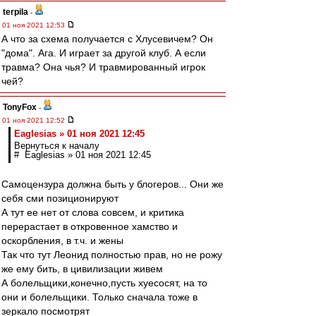
terpila
-
01 ноя 2021 12:53
А что за схема получается с Хлусевичем? Он
"дома". Ага. И играет за другой клуб. А если
травма? Она чья? И травмированный игрок
чей?
TonyFox
-
01 ноя 2021 12:52
Eaglesias » 01 ноя 2021 12:45
Вернуться к началу
# Eaglesias » 01 ноя 2021 12:45
Самоцензура должна быть у блогеров... Они же
себя сми позиционируют
А тут ее нет от слова совсем, и критика
перерастает в откровенное хамство и
оскорбления, в т.ч. и жены
Так что тут Леонид полностью прав, но не рожу
же ему бить, в цивилизации живем
А болельщики,конечно,пусть хуесосят, на то
они и болельщики. Только сначала тоже в
зеркало посмотрят