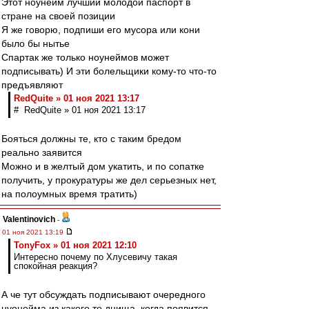
Этот ноунейм лучший молодой паспорт в
стране на своей позиции
Я же говорю, подпиши его мусора или кони
было бы нытье
Спартак же только ноунеймов может
подписывать) И эти болельщики кому-то что-то
предъявляют
RedQuite » 01 ноя 2021 13:17
# RedQuite » 01 ноя 2021 13:17
Бояться должны те, кто с таким бредом
реально заявится
Можно и в желтый дом укатить, и по сопатке
получить, у прокуратуры же дел серьезных нет,
на полоумных время тратить)
Valentinovich
-
01 ноя 2021 13:19
TonyFox » 01 ноя 2021 12:10
Интересно почему по Хлусевичу такая
спокойная реакция?
А че тут обсуждать подписывают очередного
нуонейма из какого то днища, когда появится