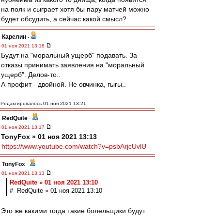
на полк и сыграет хотя бы пару матчей можно
будет обсудить, а сейчас какой смысл?
Карелин
-
01 ноя 2021 13:18
Будут на "моральный ущерб" подавать. За
отказы принимать заявления на "моральный
ущерб". Делов-то..
А профит - двойной. Не овчинка, гыгы..
Редактировалось 01 ноя 2021 13:21
RedQuite
-
01 ноя 2021 13:17
TonyFox » 01 ноя 2021 13:13
https://www.youtube.com/watch?v=psbArjcUvlU
TonyFox
-
01 ноя 2021 13:13
RedQuite » 01 ноя 2021 13:10
# RedQuite » 01 ноя 2021 13:10
Это же какими тогда такие болельщики будут