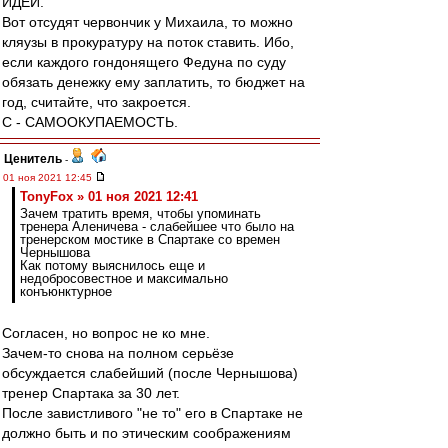
ИДЕИ.
Вот отсудят червончик у Михаила, то можно
кляузы в прокуратуру на поток ставить. Ибо,
если каждого гондонящего Федуна по суду
обязать денежку ему заплатить, то бюджет на
год, считайте, что закроется.
С - САМООКУПАЕМОСТЬ.
Ценитель
-
01 ноя 2021 12:45
TonyFox » 01 ноя 2021 12:41
Зачем тратить время, чтобы упоминать
тренера Аленичева - слабейшее что было на
тренерском мостике в Спартаке со времен
Чернышова
Как потому выяснилось еще и
недобросовестное и максимально
конъюнктурное
Согласен, но вопрос не ко мне.
Зачем-то снова на полном серьёзе
обсуждается слабейший (после Чернышова)
тренер Спартака за 30 лет.
После завистливого "не то" его в Спартаке не
должно быть и по этическим соображениям