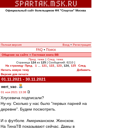
Официальный сайт болельщиков ФК "Спартак" Москва
Полная версия
Вход
•
Регистрация
FAQ
•
Поиск
Общение на сайте
Гостевая книга ВВ
»
Пред. тема
|
След. тема
Страница
124
из
125
[ Сообщений: 6210 ]
На страницу
Пред.
1
...
121
,
122
,
123
,
124
,
125
След.
Начать новую тему
Добавить
Версия для печати
01.11.2021 - 30.11.2021
wert_vao
-
01 ноя 2021 13:38
Хлусевича подписали?
Ну-ну. Сколько у нас было "первых парней на
деревне". Будем посмотреть.
И о футболе. Американском. Женском.
На ТинаТВ показывают сейчас. Дамы в