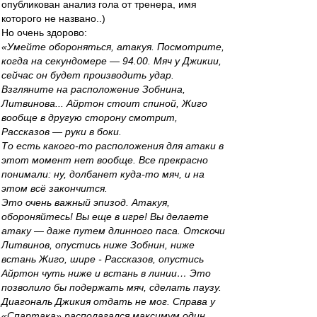
опубликован анализ гола от тренера, имя
которого не названо..)
Но очень здорово:
«Умейте обороняться, атакуя. Посмотрите,
когда на секундомере — 94.00. Мяч у Джикии,
сейчас он будет производить удар.
Взгляните на расположение Зобнина,
Литвинова... Айртон стоит спиной, Жиго
вообще в другую сторону смотрит,
Рассказов — руки в боки.
То есть какого-то расположения для атаки в
этот момент нет вообще. Все прекрасно
понимали: ну, долбанет куда-то мяч, и на
этом всё закончится.
Это очень важный эпизод. Атакуя,
обороняйтесь! Вы еще в игре! Вы делаете
атаку — даже путем длинного паса. Отскочи
Литвинов, опустись ниже Зобнин, ниже
встань Жиго, шире - Рассказов, опустись
Айртон чуть ниже и встань в линии… Это
позволило бы подержать мяч, сделать паузу.
Диагональ Джикия отдать не мог. Справа у
«Спартака» располагался максимум один