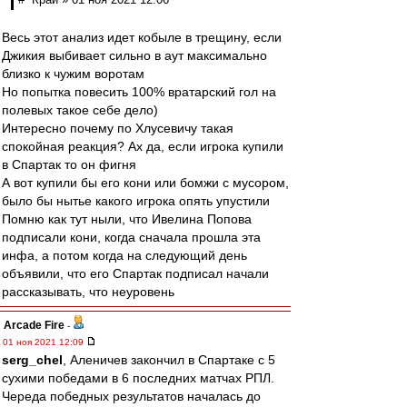
Весь этот анализ идет кобыле в трещину, если
Джикия выбивает сильно в аут максимально
близко к чужим воротам
Но попытка повесить 100% вратарский гол на
полевых такое себе дело)
Интересно почему по Хлусевичу такая
спокойная реакция? Ах да, если игрока купили
в Спартак то он фигня
А вот купили бы его кони или бомжи с мусором,
было бы нытье какого игрока опять упустили
Помню как тут ныли, что Ивелина Попова
подписали кони, когда сначала прошла эта
инфа, а потом когда на следующий день
объявили, что его Спартак подписал начали
рассказывать, что неуровень
Arcade Fire
-
01 ноя 2021 12:09
serg_chel
, Аленичев закончил в Спартаке с 5
сухими победами в 6 последних матчах РПЛ.
Череда победных результатов началась до