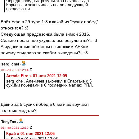
Череда победных результатов началась до
Карьеры, и закончилась после следующей
предсезонки.
Влёт Уфе в 29 туре 1:3 к какой из "сухих побед"
относится? :3
Следующая предсезонка была зимой 2016.
Сильно после неё ухудшились результаты?.. :3
А чудовищные обе игры с кипрским АЕКом
почему стыдливо за скобки выведены?.. :3
serg_chel
-
01 ноя 2021 12:14
Arcade Fire » 01 ноя 2021 12:09
serg_chel, Аленичев закончил в Спартаке с 5
сухими победами в 6 последних матчах РПЛ.
Давно за 5 сухих побед в 6 матчах вручают
золотые медали?
TonyFox
-
01 ноя 2021 12:10
Край » 01 ноя 2021 12:06
# Край » 01 ноя 2021 12:06