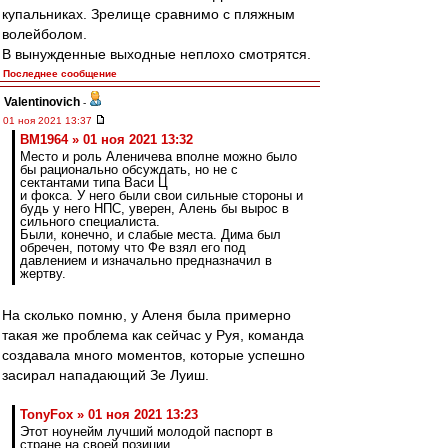
купальниках. Зрелище сравнимо с пляжным
волейболом.
В вынужденные выходные неплохо смотрятся.
Последнее сообщение
Valentinovich
-
01 ноя 2021 13:37
BM1964 » 01 ноя 2021 13:32
Место и роль Аленичева вполне можно было
бы рационально обсуждать, но не с
сектантами типа Васи Ц
и фокса. У него были свои сильные стороны и
будь у него НПС, уверен, Алень бы вырос в
сильного специалиста.
Были, конечно, и слабые места. Дима был
обречен, потому что Фе взял его под
давлением и изначально предназначил в
жертву.
На сколько помню, у Аленя была примерно
такая же проблема как сейчас у Руя, команда
создавала много моментов, которые успешно
засирал нападающий Зе Луиш.
TonyFox » 01 ноя 2021 13:23
Этот ноунейм лучший молодой паспорт в
стране на своей позиции