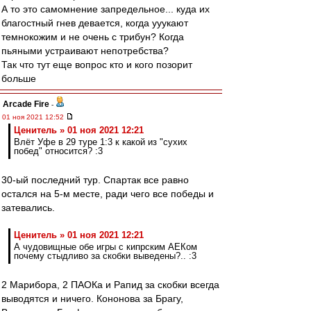
А то это самомнение запредельное... куда их
благостный гнев девается, когда ууукают
темнокожим и не очень с трибун? Когда
пьяными устраивают непотребства?
Так что тут еще вопрос кто и кого позорит
больше
Arcade Fire
-
01 ноя 2021 12:52
Ценитель » 01 ноя 2021 12:21
Влёт Уфе в 29 туре 1:3 к какой из "сухих
побед" относится? :3
30-ый последний тур. Спартак все равно
остался на 5-м месте, ради чего все победы и
затевались.
Ценитель » 01 ноя 2021 12:21
А чудовищные обе игры с кипрским АЕКом
почему стыдливо за скобки выведены?.. :3
2 Марибора, 2 ПАОКа и Рапид за скобки всегда
выводятся и ничего. Кононова за Брагу,