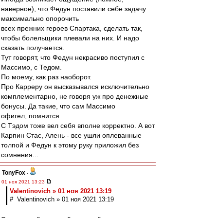
наверное), что Федун поставили себе задачу
максимально опорочить
всех прежних героев Спартака, сделать так,
чтобы болельщики плевали на них. И надо
сказать получается.
Тут говорят, что Федун некрасиво поступил с
Массимо, с Тедом.
По моему, как раз наоборот.
Про Карреру он высказывался исключительно
комплементарно, не говоря уж про денежные
бонусы. Да такие, что сам Массимо
офигел, помнится.
С Тэдом тоже вел себя вполне корректно. А вот
Карпин Стас, Алень - все ушли оплеванные
толпой и Федун к этому руку приложил без
сомнения...
TonyFox
-
01 ноя 2021 13:23
Valentinovich » 01 ноя 2021 13:19
# Valentinovich » 01 ноя 2021 13:19