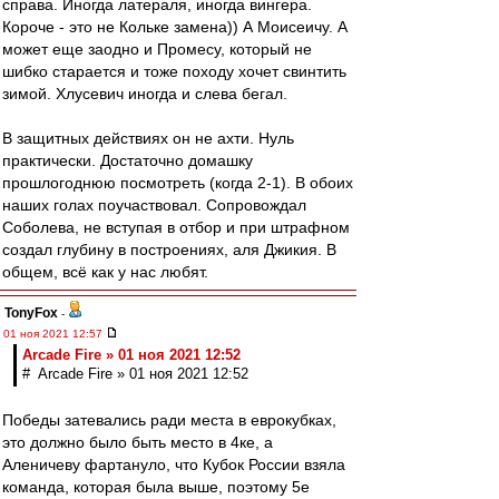
справа. Иногда латераля, иногда вингера.
Короче - это не Кольке замена)) А Моисеичу. А
может еще заодно и Промесу, который не
шибко старается и тоже походу хочет свинтить
зимой. Хлусевич иногда и слева бегал.
В защитных действиях он не ахти. Нуль
практически. Достаточно домашку
прошлогоднюю посмотреть (когда 2-1). В обоих
наших голах поучаствовал. Сопровождал
Соболева, не вступая в отбор и при штрафном
создал глубину в построениях, аля Джикия. В
общем, всё как у нас любят.
TonyFox
-
01 ноя 2021 12:57
Arcade Fire » 01 ноя 2021 12:52
# Arcade Fire » 01 ноя 2021 12:52
Победы затевались ради места в еврокубках,
это должно было быть место в 4ке, а
Аленичеву фартануло, что Кубок России взяла
команда, которая была выше, поэтому 5е