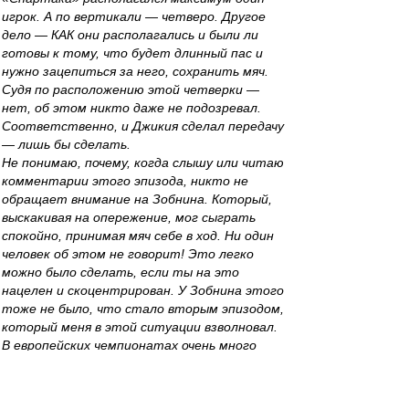
игрок. А по вертикали — четверо. Другое
дело — КАК они располагались и были ли
готовы к тому, что будет длинный пас и
нужно зацепиться за него, сохранить мяч.
Судя по расположению этой четверки —
нет, об этом никто даже не подозревал.
Соответственно, и Джикия сделал передачу
— лишь бы сделать.
Не понимаю, почему, когда слышу или читаю
комментарии этого эпизода, никто не
обращает внимание на Зобнина. Который,
выскакивая на опережение, мог сыграть
спокойно, принимая мяч себе в ход. Ни один
человек об этом не говорит! Это легко
можно было сделать, если ты на это
нацелен и скоцентрирован. У Зобнина этого
тоже не было, что стало вторым эпизодом,
который меня в этой ситуации взволновал.
В европейских чемпионатах очень много
эпизодов такого плана, в которых люди
амплуа Зобнина, играя на опережение, видят
перед собой даже более чем 10-метровый