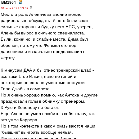
BM1964
-
01 ноя 2021 13:32
Место и роль Аленичева вполне можно
рационально обсуждать. У него были свои
сильные стороны и будь у него НПС, уверен,
Алень бы вырос в сильного специалиста.
Были, конечно, и слабые места. Дима был
обречен, потому что Фе взял его под
давлением и изначально предназначил в
жертву.
К минусам ДАА я бы отнес тренерский штаб -
все таки Егор Ильич, явно не гений и
некоторые не вполне уместные поступки.
Типа Дзюбы в самолете.
Но я очень хорошо помню, как Антоха и другие
праздновали голы в обнимку с тренером.
К Рую и Кононову не бегают.
Еще Алень не умел влюбить в себя толпу, как
это умел Каррера.
Но в том контексте в каком оказываются наши
"бывшие" выиграть вообще нельзя.
Иногда возникает ощущение (ложное,